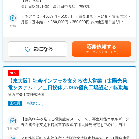
【最寄り駅】
・患者様の個人情報を取り扱うため、セキュリティ体制をより強
支えています。また、少子高齢社会で注目を浴びるロボット業界
高井田駅(地下鉄)、高井田中央駅、布施駅
化したい
にも力を入れており、世界シェアのデンマークの協業ロボットメ
といった課題があります。
ーカと代理店契約を終結しています。
＜予定年収＞450万円～550万円＜賃金形態＞月給制＜賃金内訳＞
社内に大規模なメーカー機能を持ち、顧客の声を活かした商品づ
月額（基本給）：360,000円～380,000円その他固定手当/月：
そこで今回、社内のIT環境を整備しながら、DX推進や業務改善を
給与
くりを行い、空調・住宅分野の自社ブランド製品は業界トップク
10,000円～30,000円＜月給＞370,000円～410,000円＜昇給有無
一緒に進めていただける方を募集します。
ラスのシェアの商品となっています。商社と営業の強みを持つ同
＞有＜残業手当＞有＜給与補足＞※経験・スキル等を考慮のうえで
まずは既存環境の運用やベンダーとの調整業務から携わっていた
社は競合企業に比べ高い営業利益を誇ります。
決定します。■昇給：年1回■賞与：年2回役職手当あり賃金はあく
だき、将来的には、
＜研修・育成＞
までも目安の金額であり、選考を通じて上下する可能性がありま
応募依頼する
・給食管理システムの高度化
気になる
当社は社員の教育に力を入れています。昇格者研修、新任管理者
す。月給(月額)は固定手当を含めた表記です。
（エージェントサービス）
・病院・介護施設とのデータ連携強化
研修、各種社外研修への参加等、入社直後から管理職まで、キャ
・IT基盤の整備
リアに応じた育成を継続的に行うことで担当分野の専門家集団を
・社内DX推進
つくり、他社との差別化を図っています。また、内容に応じて学
など、会社のITを支える中核メンバーとして活躍いただくことを
校代や講座代・通信教育費を会社が支給等社員の成長を後押しす
NEW
期待しています。
る制度があります。
【東大阪】社会インフラを支える法人営業（太陽光発
＜高い実績＞
■職務内容
電システム）／土日祝休／JSIA優良工場認定／転勤無
新国立競技場、東京スカイツリー、レインボーブリッジ、グラン
社内インフラやIT資産の管理を中心に、社内のIT環境改善やDX推
フロント大阪、有名テーマパーク、阪神高速道路 等有名施設へ
関西電機工業株式会社
進を担うポジションです。
の導入実績があり、人々の生活を支えています。
正社員
転勤なし
専門的な設計・構築は外部ベンダーと連携しながら進めるため、
社内の課題整理や改善提案、ベンダーコントロールなどにも携わ
っていただきます。
【創業80年を迎える電気設備メーカーで、再生可能エネルギー分
▼主な業務
野の成長を支える提案営業職.産業用太陽光発電を中心に、自社製
【インフラ】
仕事内容
品の提案を通じて社会インフラと脱炭素社会の実現に貢献できま
・社内ネットワークの管理
す.】
・各拠点との接続環境の運用
＜勤務地詳細＞本社住所：大阪府東大阪市新喜多1-6-30 勤務地最