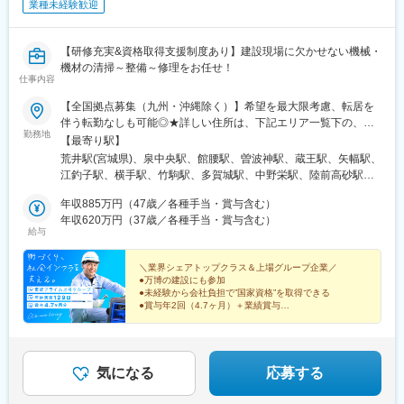
業種未経験歓迎
【研修充実&資格取得支援制度あり】建設現場に欠かせない機械・
機材の清掃～整備～修理をお任せ！
仕事内容
【全国拠点募集（九州・沖縄除く）】希望を最大限考慮、転居を
伴う転勤なしも可能◎★詳しい住所は、下記エリア一覧下の、勤
勤務地
務地一覧をご確認ください！★車通勤OK（事業所による）＜ 東北
【最寄り駅】
エリア ＞宮城県／岩手県／福島県／山形県＜ 関東エリア ＞東京
荒井駅(宮城県)、泉中央駅、館腰駅、曽波神駅、蔵王駅、矢幅駅、
都／神奈川県／埼玉県／千葉県／茨城県／栃木県／群馬県＜ 東海
江釣子駅、横手駅、竹駒駅、多賀城駅、中野栄駅、陸前高砂駅、
エリア ＞静岡県／愛知県／三重県／岐阜県＜ 甲信越・北陸エリア
湯本駅、喜久田駅、卸町駅、須賀川駅、日立木駅、浪江駅、小高
＞石川県＜ 関西エリア ＞大阪府／京都府／奈良県／滋賀県／和歌
年収885万円（47歳／各種手当・賞与含む）
駅、竜田駅、舞木駅、内原駅、水戸駅、荒川沖駅、野木駅、笹川
山県／兵庫県＜ 中国エリア ＞岡山県／広島県／鳥取県／山口県＜
年収620万円（37歳／各種手当・賞与含む）
駅、小木津駅、金上駅、つくば駅、東京ディズニーシー・ステー
給与
四国エリア ＞香川県／愛媛県※受動喫煙対策：拠点ごとに喫煙ス
ション駅、新木場駅、篠崎駅、西台駅、浮間舟渡駅、北綾瀬駅、
ペースあり
南橋本駅、箱根ケ崎駅、多磨駅、小宮駅、昭和島駅、松尾駅(千葉
＼業界シェアトップクラス＆上場グループ企業／
県)、高柳駅、花崎駅、佐倉駅、鴨居駅、元町・中華街駅、本厚木
●万博の建設にも参加
駅、東門前駅、小島新田駅、今羽駅、北坂戸駅、新狭山駅、ソシ
●未経験から会社負担で”国家資格”を取得できる
オ流通センター駅、指扇駅、新田駅(埼玉県)、北藤岡駅、世良田
●賞与年2回（4.7ヶ月）＋業績賞与
●年休実質129日・完全週休2日制
駅、太田駅(群馬県)、鶴瀬駅、浦和美園駅、八幡宿駅、四街道駅、
●転勤なし・住宅手当あり
大神宮下駅、柏の葉キャンパス駅、袖ケ浦駅、青堀駅、芝山千代
田駅、福俵駅、リゾートゲートウェイ・ステーション駅、姉ケ崎
育成前提＆研修も充実で安心です！
駅、福駅、西大路駅、志紀駅、桜島駅、枚方公園駅、大和田駅(大
気になる
応募する
阪府)、二階堂駅、中書島駅、寺田駅(京都府)、桂川駅(京都府)、石
部駅、石原駅(京都府)、深江駅(兵庫県)、苅藻駅、伊川谷駅、伊丹