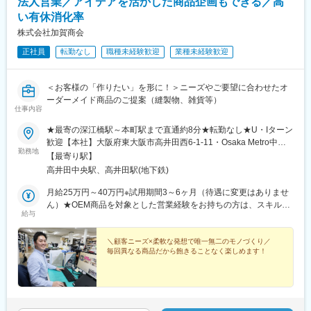
法人営業／アイデアを活かした商品企画もできる／高
い有休消化率
株式会社加賀商会
正社員
転勤なし
職種未経験歓迎
業種未経験歓迎
＜お客様の「作りたい」を形に！＞ニーズやご要望に合わせたオ
ーダーメイド商品のご提案（縫製物、雑貨等）
仕事内容
★最寄の深江橋駅～本町駅まで直通約8分★転勤なし★U・Iターン
歓迎【本社】大阪府東大阪市高井田西6-1-11・Osaka Metro中央
勤務地
線『高井田』駅より徒歩8分・Osaka Metro中央線『深江橋』駅よ
【最寄り駅】
り徒歩10分
高井田中央駅、高井田駅(地下鉄)
月給25万円～40万円※試用期間3～6ヶ月（待遇に変更はありませ
ん）★OEM商品を対象とした営業経験をお持ちの方は、スキルや
給与
経験を十分に考慮した上で、給与を決定します。あなたの希望も
お聞かせください。ご相談に応じます
＼顧客ニーズ×柔軟な発想で唯一無二のモノづくり／
毎回異なる商品だから飽きることなく楽しめます！