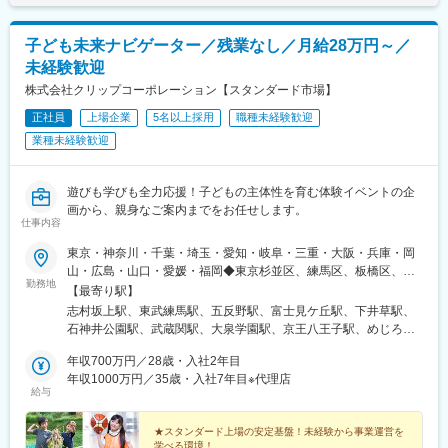
駅(福知山線)、立花駅、出屋敷駅、西灘駅、山陽天満駅、網干駅、
白浜の宮駅、明石駅、住吉駅(兵庫県・阪神線)、和歌山港駅、朝来
子ども未来ナビゲーター／残業なし／月給28万円～／
駅、平端駅、弁天町駅、高井田駅(地下鉄)、香里園駅、宇多津駅、
未経験歓迎
鷹ノ子駅、中萩駅、伊予三島駅、香西駅、備前西市駅、久々原
駅、東岡山駅、東福山駅、水島駅、中庄駅、大塚駅(広島県)、天神
株式会社クリップコーポレーション【スタンダード市場】
川駅、山頂駅(岩国城)、櫛ケ浜駅、白木山駅、大山寺駅、神領駅、
正社員
上場企業
5名以上採用
職種未経験歓迎
野跡駅、稲沢駅、名和駅(愛知県)、印場駅、小泉駅、中菰野駅、豊
業種未経験歓迎
明駅、土橋駅(愛知県)、粟ケ崎駅、速星駅、比良駅(愛知県)、黒笹
駅、さぎの宮駅、高師駅、東福島駅、大師橋駅、吉野原駅、御崎
公園駅、御影駅(兵庫県・阪神線)、高井田中央駅、住吉駅(兵庫
遊びも学びも全力応援！子どもの主体性を育む体験イベントの企
県・東海道)
画から、親身なご案内までをお任せします。
仕事内容
東京・神奈川・千葉・埼玉・愛知・岐阜・三重・大阪・兵庫・岡
山・広島・山口・愛媛・福岡◆東京杉並区、練馬区、板橋区、北
勤務地
区、足立区、荒川区、葛飾区、八王子市、武蔵野市、立川市、小
【最寄り駅】
金井市、府中市、国分寺市、三鷹市、小平市、日野市、東大和
志村坂上駅、東武練馬駅、五反野駅、富士見ケ丘駅、下井草駅、
市、西東京市、東久留米市、町田市◆神奈川横浜市、相模原市、
石神井公園駅、武蔵関駅、大泉学園駅、京王八王子駅、めじろ台
大和市、綾瀬市、座間市、高座郡◆千葉千葉市、鎌ケ谷市、船橋
駅、西八王子駅、泉体育館駅、国分寺駅、花小金井駅、つつじケ
市、習志野市、市川市、八千代市、柏市、松戸市◆埼玉川口市、
年収700万円／28歳・入社2年目
丘駅、三鷹駅、武蔵野台駅、日野駅(東京都)、武蔵大和駅、ひばり
所沢市、入間市、新座市、朝霞市、和光市、戸田市、蕨市、草加
年収1000万円／35歳・入社7年目※代理店
ケ丘駅(東京都)、鶴ケ峰駅、上溝駅、東林間駅、相武台前駅、浜野
給与
市、八潮市、三郷市◆愛知名古屋市、北名古屋市、一宮市、豊橋
駅、初富駅、志木駅、千種駅、今池駅(愛知県)、高畑駅、黒川駅
市、豊川市、あま市、江南市、大府市、豊田市、知多市、安城
(愛知県)、新守山駅、浅間町駅、中村公園駅、有松駅、瑞穂運動場
市、みよし市、弥富市、西尾市、岡崎市、東海市、春日井市、稲
★スタンダード上場の安定基盤！未経験から事業運営を
西駅、本笠寺駅、港北駅、塩釜口駅、御器所駅、鳴海駅、西春
学べる環境！