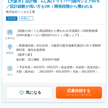
【大阪市】設計職 ※工具(ドライバー)国内シェア60％
ございます。
・設計図を描くだけではなく、試作品製作にも携わり、製品に対
／設計経験が浅い方もOK！開発段階から携われる
して一気通貫で関われます。
株式会社ベッセル工業
正社員
転勤なし
■入社後の流れ：
入社後約1か月間は勤務地に併設している工場にて就業していただ
き、同社製品の製造の流れを学んでいただきます。技術部に配属
【経験が浅くても商品開発から携われる/月残業0～20時間/創業
後は既存商品の改良や修正をおこなっていただき、1年ほどで製品
100年老舗メーカー/国内60％のトップ級シェア】
開発に関わっていただきます。
仕事内容
■職務内容：
■組織構成／配属部署：
＜勤務地詳細＞本社住所：大阪府大阪市城東区諏訪2-16-2 受動喫
国内ドライバー市場60%以上のシェアを取っている当社にて、機
18名：管理職(係長以上)6名、30・40代以上の中堅/ベテラン9名、
煙対策：屋内全面禁煙
械設計業務をお任せいたします。具体的には、3DのCADを使用し
勤務地
20代の若手3名
【最寄り駅】
た設計業務(最初は図面の出図作業／簡単な図面修正作業などから
放出駅、深江橋駅、高井田中央駅
スタート)です。また３Dプリンターや旋盤を利用し、簡単な製品
■当社の特徴：
のサンプルを作成(自分で削って、切ってなどの作業)することもお
作業工具のドライバーは国内シェア約60％を誇る、創業100年超
＜予定年収＞450万円～650万円＜賃金形態＞月給制＜賃金内訳＞
願いします。
の歴史あるリーディングカンパニーです。最近では小型の電動ド
月額（基本給）：260,000円～400,000円＜月給＞260,000円～
給与
ライバーが大ヒットしております。日本国内だけに留まらず、海
400,000円＜昇給有無＞有＜残業手当＞有＜給与補足＞※給与詳細
■使用ツール：３DCAD（Solidworks）
外展開も進めており真のグローバルカンパニーを目指しておりま
は、経験・能力などを考慮の上決定します。■昇給：年1回（4
す。
月）■賞与：年2回（7･12月）※3ヶ月弱賃金はあくまでも目安の金
自分が設計に関わった商品が、ご自宅近くのホームセンター等で
額であり、選考を通じて上下する可能性があります。月給(月額)は
応募依頼する
販売されているのを店舗で実際に見た際には、感慨深いものがご
気になる
■当社の働きやすさ／働く環境：
固定手当を含めた表記です。
（エージェントサービス）
ざいます。
当社では残業はほとんどありません。会社方針として働きやすい
月平均残業は10時間で、社員同士の仲も良く、仕事は連携して行
会社を目指し、昔から17時退社を徹底しており、声がけ等をして
っておりますので、非常に働きやすい環境です。
早く帰ることを推奨しています。社員の自由な発想を尊重して頂