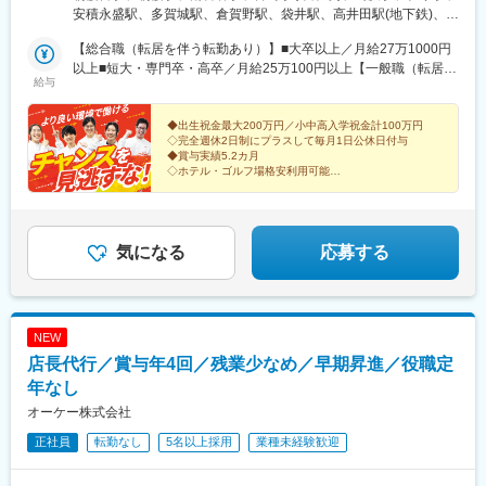
駅、荒子駅、ささしまライブ駅、八草駅(リニモ)、味美駅(名鉄
奈川工場：厚木市酒井〇福島県・福島工場：郡山市安積〇宮城
安積永盛駅、多賀城駅、倉賀野駅、袋井駅、高井田駅(地下鉄)、ケ
線)、中水野駅、竹鼻駅、羽島市役所前駅、美濃青柳駅、関市役所
県・仙台工場：多賀城市栄〇群馬県・群馬工場：高崎市綿貫町・
ーブル八幡宮山上駅、南魚崎駅、柚須駅、折尾駅、浦添前田駅、
前駅、関駅(岐阜県)、穂積駅、岐南駅、土岐市駅、桜駅(三重県)、
群馬フローズンファクトリー：太田市吉沢町〇静岡県・東海工
【総合職（転居を伴う転勤あり）】■大卒以上／月給27万1000円
高井田中央駅
井田川駅、五十鈴ケ丘駅、斎宮駅、高茶屋駅、桔梗が丘駅、関駅
場：袋井市久能〇大阪府・大阪工場：大阪府東大阪市高井田中〇
以上■短大・専門卒・高卒／月給25万100円以上【一般職（転居を
給与
(三重県)、一身田駅、下深谷駅、川越富洲原駅、相可駅、龍安寺
京都府・京都工場：八幡市戸津水戸城〇兵庫県・神戸工場：神戸
伴う転勤なし）】■大卒以上／月給23万6100円以上■短大・専門
駅、高井田駅(地下鉄)、光明池駅、今里駅(地下鉄)、八尾南駅、総
市東灘区〇福岡県・福岡工場：糟屋郡粕屋町・北九州工場：北九
卒・高卒／月給21万5200円以上※年齢・経験・能力などを考慮の
持寺駅、富田駅(大阪府)、寝屋川市駅、高槻市駅、富雄駅、山瀬
州市八幡西区〇沖縄県・沖縄工場：浦添市港川★U・Iターン歓迎
上優遇します。※総合職の場合は、転居を伴う異動が発生する場合
◆出生祝金最大200万円／小中高入学祝金計100万円
◇完全週休2日制にプラスして毎月1日公休日付与
駅、鴨島駅、阿波半田駅、勝瑞駅、阿波山川駅、昭和町駅(香川
★受動喫煙対策あり
がございます。◎別途、賞与年2回と各種手当（時間外手当は全額
◆賞与実績5.2カ月
県)、鬼無駅、円座駅、綾川駅、造田駅、多度津駅、栗熊駅、観音
支給）を支給！【試用期間中】■大卒以上／月給23万6100円以上■
◇ホテル・ゴルフ場格安利用可能
寺駅(香川県)、八十場駅、伊予三芳駅、川之江駅、東比恵駅、新飯
短大・専門卒・高卒／月給21万5200円以上
◆月給27万円以上
塚駅、笹原駅、教育大前駅、小波瀬西工大前駅、遠賀野駅、南福
仕事もプライベートも楽しめる武蔵野ライフをスタート
岡駅、筑後吉井駅、池尻駅、中原駅、佐賀駅、日田駅、光岡駅、
しませんか？
宮城野通駅、近鉄名古屋駅、新大阪駅、住吉駅(兵庫県・阪神線)、
気になる
応募する
笹谷駅、陽東３丁目駅、中央前橋駅、西千葉駅、新千葉駅、下丸
子駅、向原駅(東京都)、笹塚駅、東長崎駅、淡路町駅、競艇場前
駅、京王多摩センター駅、宮ノ前駅、京王八王子駅、東門前駅、
比奈駅、南荒子駅、米野駅、八草駅、味美駅(東海交通線)、高井田
NEW
中央駅、長原駅(大阪府)、高槻駅、滝宮駅、雑餉隈駅、南友田駅、
仙台駅(地下鉄)、名古屋駅、御影駅(兵庫県・阪神線)、京成千葉
店長代行／賞与年4回／残業少なめ／早期昇進／役職定
駅、千鳥町駅、東池袋四丁目駅、大手町駅(東京都)、多摩センター
年なし
駅、荒川遊園地前駅、鈴木町駅
オーケー株式会社
正社員
転勤なし
5名以上採用
業種未経験歓迎