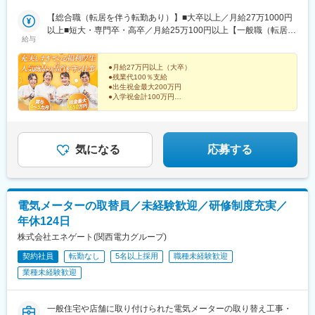
ー〇大阪府・大阪工場〇京都府・京都工場〇兵庫県・神戸工場〇
上駅、南魚崎駅、柚須駅、折尾駅、浦添前田駅、武蔵嵐山駅、木
福岡県・福岡工場・北九州工場〇沖縄・沖縄工場＜株式会社武蔵
【総合職（転居を伴う転勤あり）】■大卒以上／月給27万1000円
津駅(兵庫県)、ふじみ野駅、新座駅、瀬高駅、柳瀬川駅、高井田中
野フーズ＞〇埼玉県・カムス第1工場 ・カムス第2工場 ・三芳
以上■短大・専門卒・高卒／月給25万100円以上【一般職（転居を
央駅
給与
工場・東京麺工場・所沢工場 〇兵庫県・カムス神戸工場〇福岡
伴う転勤なし）】■大卒以上／月給23万6100円以上■短大・専門
県・福岡麺工場★一般職は転居を伴う異動なし★受動喫煙対策あ
卒・高卒／月給21万5200円以上※年齢・経験・能力などを考慮の
り★U・Iターン支援あり※2社合同募集。配属先については入社さ
上優遇します。※総合職の場合は、転居を伴う異動が発生する場合
●月給27万円以上（大卒）
●残業代100％支給
れた法人内でご希望を考慮して決定します。
がございます。◎別途、賞与年2回と各種手当（時間外手当は全額
●出生祝金最大200万円
支給）を支給！【試用期間中】■大卒以上／月給23万6100円以上■
●入学祝金計100万円
短大・専門卒・高卒／月給21万5200円以上＜各社共通＞
●年間休日実質122日（リフレッシュ休暇含む）
●リゾート施設利用 1泊2000円～
これからもずっと、安心して働ける！理想のキャリアを
実現。
気になる
応募する
電気メーターの取替員／未経験歓迎／研修制度充実／
年休124日
株式会社エネゲート(関西電力グループ)
契約社員
転勤なし
5名以上採用
職種未経験歓迎
業種未経験歓迎
一般住宅や店舗に取り付けられた電気メーターの取り替え工事・