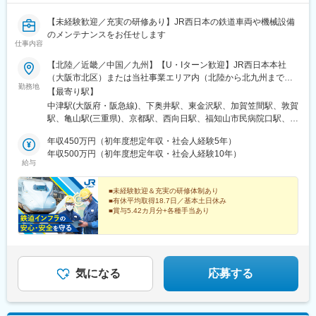
【未経験歓迎／充実の研修あり】JR西日本の鉄道車両や機械設備
のメンテナンスをお任せします
仕事内容
【北陸／近畿／中国／九州】【U・Iターン歓迎】JR西日本本社
（大阪市北区）または当社事業エリア内（北陸から北九州まで）
勤務地
の各支社※可能な限り希望に沿う配属をいたします【北陸エリア】
【最寄り駅】
富山県（富山市）石川県（金沢市、白山市）福井県（敦賀市）
中津駅(大阪府・阪急線)、下奥井駅、東金沢駅、加賀笠間駅、敦賀
【近畿エリア】京都府（京都市、向日市、福知山市）大阪府（大
駅、亀山駅(三重県)、京都駅、西向日駅、福知山市民病院口駅、森
阪市、吹田市、泉佐野市）兵庫県（明石市、豊岡市、揖保郡）奈
ノ宮駅、天王寺駅、西中島南方駅、大阪駅、京橋駅(大阪府)、富木
良県（奈良市）三重県（亀山市）和歌山県（和歌山市、田辺市）
年収450万円（初年度想定年収・社会人経験5年）
駅、吹田駅(東海道本線)、高槻市駅、高井田中央駅、日根野駅、林
【中国エリア】鳥取県（鳥取市、米子市）島根県（出雲市）岡山
年収500万円（初年度想定年収・社会人経験10年）
崎松江海岸駅、豊岡駅(兵庫県)、姫路駅、太市駅、網干駅、厄神
給与
県（岡山市）広島県（広島市）山口県（山口市、下関市）【九州
駅、平城山駅、新王寺駅、紀伊中ノ島駅、紀伊田辺駅、湖山駅、
エリア】福岡県（那珂川市)＜本社＞〒530-8341大阪府大阪市北
富士見町駅(鳥取県)、米子駅、浜田駅、出雲神西駅、大安寺駅、北
区芝田2-4-24（各線「大阪」駅より徒歩7分）※受動喫煙対策：敷
■未経験歓迎＆充実の研修体制あり
長瀬駅、岡山駅、矢賀駅、天神川駅、新山口駅、幡生駅、下関
■有休平均取得18.7日／基本土日休み
地内喫煙可能場所あり
駅、博多南駅、大阪梅田駅(阪急線)、大阪城公園駅、大阪阿部野橋
■賞与5.42カ月分+各種手当あり
駅、梅田駅(地下鉄)、大阪ビジネスパーク駅、鳳駅、山陽姫路駅、
未経験から、JR西日本の鉄道インフラの安全を守る技術
王寺駅、後藤駅、岡山駅前駅、中津駅(地下鉄)、天王寺駅前駅、大
者に。
阪梅田駅(阪神線)、西川緑道公園駅
【設立以来最大規模の採用を実施中！】
気になる
応募する