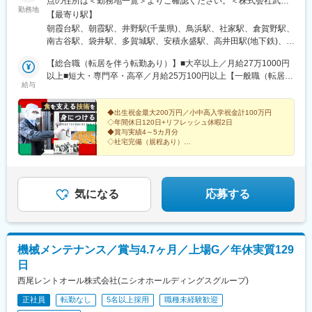
点の住所は＜勤務地一覧＞よりご確認ください。＜株式会社武蔵
野田駅(大阪環状線)、鶴橋駅、西長堀駅、神ノ木駅、沢ノ町駅、北
勤務地
野＞〇埼玉県・埼玉工場・朝霞工場・埼玉麺工場〇千葉県・千葉
田辺駅、新加美駅、富田駅(大阪府)、交野市駅、四条畷駅、土居駅
【最寄り駅】
工場〇神奈川県・横浜工場・神奈川工場〇静岡県・東海工場〇宮
(大阪府)、小路駅、高井田駅(地下鉄)、安堂駅、諏訪ノ森駅、浅香
朝霞台駅、朝霞駅、井野駅(千葉県)、鳥浜駅、社家駅、倉賀野駅、
城県・仙台工場〇福島県・福島工場〇群馬県・群馬工場・群馬フ
山駅、なかもず駅、北助松駅、貝塚市役所前駅、春日野道駅(阪神
南古谷駅、袋井駅、多賀城駅、安積永盛駅、高井田駅(地下鉄)、ケ
ローズンファクトリー〇大阪府・大阪工場〇京都府・京都工場〇
線)、魚崎駅、久寿川駅、中山観音駅、平野駅(兵庫県)、南ウッデ
ーブル八幡宮山上駅、南魚崎駅、柚須駅、折尾駅、浦添前田駅、
兵庫県・神戸工場〇福岡県・福岡工場・北九州工場〇沖縄・沖縄
【総合職（転居を伴う転勤あり）】■大卒以上／月給27万1000円
ィタウン駅、太秦駅(山陰本線)、近鉄丹波橋駅、長岡京駅、鳥居前
武蔵嵐山駅、木津駅(兵庫県)、ふじみ野駅、新座駅、瀬高駅、柳瀬
工場＜株式会社武蔵野フーズ＞〇埼玉県・カムス第1工場 ・カム
以上■短大・専門卒・高卒／月給25万100円以上【一般職（転居を
駅、池部駅、忍海駅、田原本駅、前栽駅、美章園駅、千林大宮
川駅、高井田中央駅
給与
ス第2工場 ・三芳工場・東京麺工場・所沢工場 〇兵庫県・カム
伴う転勤なし）】■大卒以上／月給23万6100円以上■短大・専門
駅、帝塚山四丁目駅、我孫子町駅、守口市駅、河内永和駅、柏原
ス神戸工場〇福岡県・福岡麺工場★一般職は転居を伴う異動なし
卒・高卒／月給21万5200円以上※年齢・経験・能力などを考慮の
南口駅、綾ノ町駅、中百舌鳥駅、灘駅、帷子ノ辻駅、伏見駅(京都
★受動喫煙対策あり★U・Iターン支援あり※2社合同募集。配属先
上優遇します。※総合職の場合は、転居を伴う異動が発生する場合
◆出生祝金最大200万円／小中高入学祝金計100万円
府)
◇年間休日120日+リフレッシュ休暇2日
については入社された法人内でご希望を考慮して決定します。
がございます。◎別途、賞与年2回と各種手当（時間外手当は全額
◆賞与実績4～5カ月分
支給）を支給！【試用期間中】■大卒以上／月給23万6100円以上■
◇社宅完備（規程あり）
短大・専門卒・高卒／月給21万5200円以上＜各社共通＞
◆残業代100％支給
◇セブンイレブンなど、大手企業との取引多数あり
気になる
応募する
機械メンテナンス／賞与4.7ヶ月／上場G／年休実質129
日
西尾レントオール株式会社(ニシオホールディングスグループ)
正社員
転勤なし
5名以上採用
職種未経験歓迎