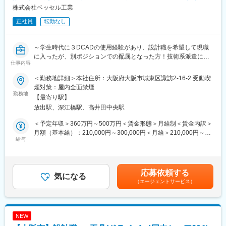
株式会社ベッセル工業
業務に慣れてきましたら(2年後前後を目途に)、下記業務にもチャ
正社員
転勤なし
レンジいただきます。
◆原価の管理と製品の見積
◆資材発注
～学生時代に３DCADの使用経験があり、設計職を希望して現職
◆製造工程表の作成
に入ったが、別ポジションでの配属となった方！技術系派遣に所
仕事内容
属しているが、メーカーでチャレンジしたい方！必見～
■組織構成：
◆商品開発から携われる/月残業0～20時間/創業100年老舗メーカ
生産管理部：14名
＜勤務地詳細＞本社住所：大阪府大阪市城東区諏訪2-16-2 受動喫
ー/国内60％のトップシェア/ドライバーといえば「VESSEL(ベッ
L生産管理係：8名（事務職2名：女性）
煙対策：屋内全面禁煙
セル)と認知が高い当社の商材。
勤務地
L海外購買係：3名
【最寄り駅】
優しい方が多く、和気あいあいとした雰囲気です。
放出駅、深江橋駅、高井田中央駅
■職務内容：
国内ドライバー市場60%以上のシェアを取っている当社にて、設
■当社の特徴：
＜予定年収＞360万円～500万円＜賃金形態＞月給制＜賃金内訳＞
計業務をお任せいたします。具体的には、3DのCADを使用した設
作業工具のドライバーは国内シェア約60％を誇る、創業100年超
月額（基本給）：210,000円～300,000円＜月給＞210,000円～
計業務(最初は図面の出図作業／簡単な図面修正作業などからスタ
給与
の歴史あるリーディングカンパニーです。日本国内だけに留まら
300,000円＜昇給有無＞有＜残業手当＞有＜給与補足＞※給与詳細
ート)です。また３Dプリンターや旋盤を利用し、簡単な製品のサ
ず、海外展開も進めており真のグローバルカンパニーを目指して
は、経験・能力などを考慮の上決定します。■昇給：年1回（4
ンプルを作成(自分で削って、切ってなどの作業)することもお願い
おります。
月）■賞与：年2回（7･12月）※3ヶ月弱賃金はあくまでも目安の金
します。
額であり、選考を通じて上下する可能性があります。月給(月額)は
応募依頼する
気になる
変更の範囲：会社の定める業務
固定手当を含めた表記です。
（エージェントサービス）
■使用ツール：３DCAD（Solidworks）
■業務のやりがい：
・自分が設計に関わった商品が、ご自宅近くのホームセンター等
NEW
で販売されているのを店舗で実際に見た際には、感慨深いものが