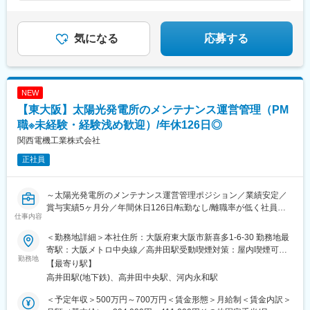
気になる
応募する
NEW
【東大阪】太陽光発電所のメンテナンス運営管理（PM
職※未経験・経験浅め歓迎）/年休126日◎
関西電機工業株式会社
正社員
～太陽光発電所のメンテナンス運営管理ポジション／業績安定／
賞与実績5ヶ月分／年間休日126日/転勤なし/離職率が低く社員定
仕事内容
着度の高い会社／JSIA優良工場に認定～
＜勤務地詳細＞本社住所：大阪府東大阪市新喜多1-6-30 勤務地最
【社会インフラを支える。75年以上の信頼を、あなたの手で次の
寄駅：大阪メトロ中央線／高井田駅受動喫煙対策：屋内喫煙可能
時代へ。】
勤務地
場所あり変更の範囲：会社の定める事業所
【最寄り駅】
高井田駅(地下鉄)、高井田中央駅、河内永和駅
関西電機工業株式会社は1946年創業。配電盤・キュービクルの専
門メーカーとして、社会インフラを支え続けてきた老舗企業で
＜予定年収＞500万円～700万円＜賃金形態＞月給制＜賃金内訳＞
す。現在はNCグループの子会社として盤石な経営基盤を持ち、