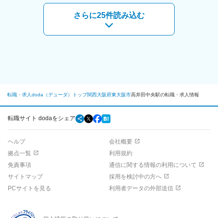
ける環境です。同製品の新しい分野の為、新たな発想をどんどん
■入社後の流れ：
形にでき、技術者としてのスキルアップができる環境です。
さらに25件読み込む
入社後約1か月間は勤務地に併設している工場にて就業していただ
※全社平均有給消化日数：13.5日（有給休暇は取得しやすい環境で
き、同社製品の製造の流れを学んでいただきます。技術部に配属
す)
後は既存商品の改良や修正をおこなっていただき、1年ほどで製品
開発に関わっていただきます。
■組織構成：
18名：管理職(係長以上)7名、30・40代の中堅7名、20代の若手4
名
転職・求人doda（デューダ）トップ
関西
大阪府
東大阪市
高井田中央駅の転職・求人情報
■当社の特徴：
作業工具のドライバーは国内シェア約60％を誇る、創業100年超
の歴史あるリーディングカンパニーです。最近では小型の電動ド
転職サイト dodaをシェア
ライバーが大ヒットしております。日本国内だけに留まらず、海
外展開も進めており真のグローバルカンパニーを目指しておりま
ヘルプ
会社概要
す。
拠点一覧
利用規約
■当社の働きやすさ／働く環境：
免責事項
通信に関する情報の利用について
当社では残業はほとんどありません。会社方針として働きやすい
サイトマップ
採用を検討中の方へ
会社を目指し、昔から17時退社を徹底しており、声がけ等をして
早く帰ることを推奨しています。社員の自由な発想を尊重して頂
PCサイトを見る
利用者データの外部送信
ける環境です。同製品の新しい分野の為、新たな発想をどんどん
形にでき、技術者としてのスキルアップができる環境です。