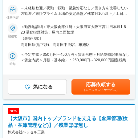
かし、実際の現場作業ではなく上流から全体を統括する「発電所
の総支配人」としての活躍を期待します。
～未経験歓迎／夜勤・転勤・緊急対応なし／働き方を改善したい
方歓迎／東証プライム上場の安定基盤／残業月10h以下／土日祝
仕事内容
【当社の強み】
休み／キャリアアップできる環境有／駐車場用地を自社保有する
関西圏に限らず関東圏での引き合いも多く、売上も過去最高記録
ことにより差別化をはかっています～
＜勤務地詳細＞東大阪倉庫住所：大阪府東大阪市高井田本通1-8-
を更新し安定した経営状態です。人事制度も、より公平に評価さ
23 受動喫煙対策：屋内全面禁煙
れる仕組みづくりを目指しています。
■職務内容
勤務地
【最寄り駅】
大阪府東大阪市にある自社倉庫にて、駐車場の機械のメンテンナ
高井田駅(地下鉄)、高井田中央駅、布施駅
変更の範囲：会社の定める業務
スや駐車場に出荷する機械の準備などをご担当いただきます。倉
庫での作業と駐車場に足を運びメンテナンスを行う割合は5:5で
＜予定年収＞350万円～450万円＜賃金形態＞月給制特記事項なし
す。
＜賃金内訳＞月額（基本給）：250,000円～320,000円固定残業手
※既存の社員も未経験でスタートしています！
給与
当/月：40,000円（固定残業時間20時間39分/月～16時間8分/月）
超過した時間外労働の残業手当は追加支給＜月給＞290,000円～
■業務詳細
360,000円（一律手当を含む）＜昇給有無＞有＜残業手当＞有＜
主に「フラップ」と呼ばれる車を感知する機械のメンテナンス
給与補足＞昇給：年1回（4月）賞与：年2回（6月、12月）賃金は
応募依頼する
（分解、清掃、塗装、修理）などを担当します。また作業だけで
気になる
あくまでも目安の金額であり、選考を通じて上下する可能性があ
（エージェントサービス）
はなく、どうすれば効率よく次回の駐車場建設に向けて機器の出
ります。月給(月額)は固定手当を含めた表記です。
荷ができるかなどの管理を行っていただきます。現場では機械の
メンテナンスなど行います。業務の割合は事務3割：作業7割で、
作業内の作業と現場におけるメンテナンスの割合は半々となって
NEW
おります。
【大阪市】国内トップブランドを支える【倉庫管理(検
～1日の流れ～
品・在庫管理など)】／残業ほぼ無し
・メール確認、事務処理
株式会社ベッセル工業
・一日の流れや1週間の流れについてのチームMTG