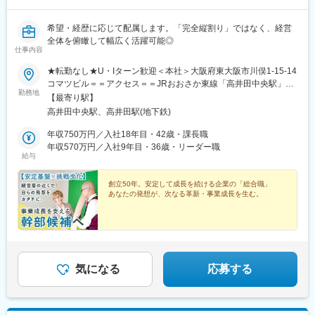
希望・経歴に応じて配属します。「完全縦割り」ではなく、経営
全体を俯瞰して幅広く活躍可能◎
仕事内容
★転勤なし★U・Iターン歓迎＜本社＞大阪府東大阪市川俣1-15-14
コマツビル＝＝アクセス＝＝JRおおさか東線「高井田中央駅」よ
勤務地
り徒歩8分地下鉄中央線「高井田駅」より徒歩8分受動喫煙対策：
【最寄り駅】
オフィス内禁煙（喫煙所あり）
高井田中央駅、高井田駅(地下鉄)
年収750万円／入社18年目・42歳・課長職
年収570万円／入社9年目・36歳・リーダー職
給与
創立50年。安定して成長を続ける企業の「総合職」
あなたの発想が、次なる革新・事業成長を生む。
気になる
応募する