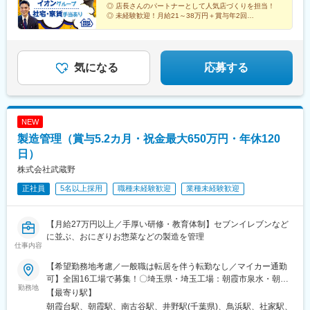
喫煙対策：就業時間内禁煙／敷地内禁煙※自動車通勤OK（店舗に
鹿島神宮駅、つくば駅、岩間駅、田島駅、西那須野駅、小山駅、
◎ 店長さんのパートナーとして人気店づくりを担当！
よる）★詳しい所在地は、当社HPをご覧ください（「会社概要」
自治医大駅、宇都宮大学陽東キャンパス駅、藪塚駅、細谷駅(群馬
◎ 未経験歓迎！月給21～38万円＋賞与年2回
欄にURLあり）。
◎ 社宅・家賃手当あり／安定基盤で長く活躍
県)、群馬総社駅、木崎駅、太田駅(群馬県)、岩宿駅、前橋駅、井
◎ 将来は商品開発・経理・採用など他部署にも挑戦可能
野駅(群馬県)、国定駅、新伊勢崎駅、竜舞駅、渋川駅、西小泉駅、
世良田駅、谷塚駅、越谷レイクタウン駅、和光市駅、新狭山駅、
新所沢駅、流山駅、東浦和駅、杉戸高野台駅、東岩槻駅、三郷中
気になる
応募する
央駅、西武球場前駅、羽生駅、霞ケ関駅(埼玉県)、川角駅、岡部
駅、本川越駅、武蔵嵐山駅、つきのわ駅、坂戸駅(埼玉県)、高麗川
駅、小前田駅、姉ケ崎駅、上総亀山駅、俵田駅、君津駅、上総三
又駅、木更津駅、大原駅(千葉県)、佐貫町駅、本納駅、茂原駅、東
NEW
金駅、みどり台駅、常盤平駅、京成中山駅、検見川浜駅、芝山千
製造管理（賞与5.2カ月・祝金最大650万円・年休120
代田駅、成田空港駅(鉄道)、市役所前駅(千葉県)、大森駅(東京
都)、武蔵新田駅、新大塚駅、代田橋駅、千川駅、小田急永山駅、
日）
小川町駅(東京都)、是政駅、古淵駅、矢川駅、東武練馬駅、西調布
株式会社武蔵野
駅、小田急多摩センター駅、小台駅、祖師ケ谷大蔵駅、赤羽駅、
正社員
5名以上採用
職種未経験歓迎
業種未経験歓迎
八王子駅、片倉駅、川崎大師駅、立場駅、中田駅(神奈川県)、相武
台下駅、南橋本駅、香川駅、相原駅、本厚木駅、茅ケ崎駅、辻堂
駅、六会日大前駅、生田駅(神奈川県)、橋本駅(神奈川県)、下曽我
【月給27万円以上／手厚い研修・教育体制】セブンイレブンなど
駅、御殿場駅、ジヤトコ前駅、城ケ崎海岸駅、大場駅、三島二日
に並ぶ、おにぎりお惣菜などの製造を管理
町駅、静岡駅、岳南原田駅、遠州病院駅、菊川駅(静岡県)、常葉大
仕事内容
学前駅、曳馬駅、大森駅(静岡県)、金指駅、掛川市役所前駅、浜松
駅、諏訪町駅、二川駅、東田駅、北岡崎駅、愛知大学前駅、大門
【希望勤務地考慮／一般職は転居を伴う転勤なし／マイカー通勤
駅(愛知県)、竹村駅、桜井駅(愛知県)、若林駅(愛知県)、南栄駅、
可】全国16工場で募集！〇埼玉県・埼玉工場：朝霞市泉水・朝霞
勤務地
杉山駅、東岡崎駅、富士松駅、木曽川駅、妙興寺駅、尾張一宮
工場：朝霞市膝折町・埼玉麺工場：川越市芳野台〇千葉県・千葉
【最寄り駅】
駅、蟹江駅、永和駅、春田駅、上社駅、尾張瀬戸駅、名古屋大学
工場：八千代市上高野〇神奈川県・横浜工場：横浜市金沢区・神
朝霞台駅、朝霞駅、南古谷駅、井野駅(千葉県)、鳥浜駅、社家駅、