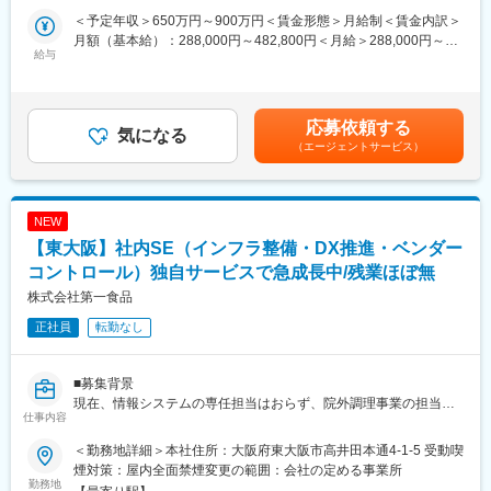
す。自社製品事業の拡大・強化に注力しており、特許出願／他社
れる仕組みづくりを目指しています。
＜予定年収＞650万円～900万円＜賃金形態＞月給制＜賃金内訳＞
対応／特許管理などをお任せします。
再生可能エネルギー分野で社会インフラに貢献。将来性の高い事
月額（基本給）：288,000円～482,800円＜月給＞288,000円～
製品は空調部材や防災製品、住宅設備などがありますが、製品ご
給与
業に携わりながら専門性を高められます。
482,800円＜昇給有無＞有＜残業手当＞有＜給与補足＞■昇給：年
とに担当しているのではなく、都度課員全員で業務対応をしてい
1回■賞与：年2回（5ヶ月）■業績賞与：会社業績に応じ支給（7
ます。
変更の範囲：会社の定める業務
月）賃金はあくまでも目安の金額であり、選考を通じて上下する
可能性があります。月給(月額)は固定手当を含めた表記です。
応募依頼する
■業務内容詳細
気になる
（エージェントサービス）
・発明発掘
・先行技術調査（特許、意匠、商標）
・他社権利調査（特許、意匠、商標）
・外国簡易調査（特許、意匠、商標）
NEW
・明細書案チェック、中間処理（国内、海外）
【東大阪】社内SE（インフラ整備・DX推進・ベンダー
・競合他社ウォッチング（出願、権利、製品）
・他社製品調査、分析
コントロール）独自サービスで急成長中/残業ほぼ無
・出願管理、権利維持管理 など
株式会社第一食品
正社員
転勤なし
■組織構成
4名（50代女性課長1名、40代男性メンバー1名、30代女性メンバ
ー2名）
■募集背景
現在、情報システムの専任担当はおらず、院外調理事業の担当者
■当社の魅力
仕事内容
がIT業務を兼務しています。ベンダーと連携しながらシステム運
＜会社について＞
用を行っていますが、
電設資材業界売上トップクラス（東洋経済新報社「就職四季報
＜勤務地詳細＞本社住所：大阪府東大阪市高井田本通4-1-5 受動喫
・IT全体を俯瞰して改善を進める専任担当がいない
2024年版」より）の独立系商社です。
煙対策：屋内全面禁煙変更の範囲：会社の定める事業所
・クラウド活用や業務のデジタル化がこれからの段階
勤務地
建物や工場に必要なあらゆる電気設備の供給を担い、街づくりを