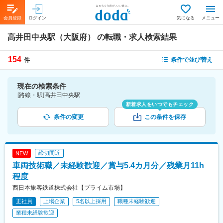
会員登録
ログイン
気になる
メニュー
高井田中央駅（大阪府）
の転職・求人検索結果
154
条件で並び替え
件
現在の検索条件
[路線・駅]高井田中央駅
新着求人をいつでもチェック
条件の変更
この条件を保存
締切間近
NEW
車両技術職／未経験歓迎／賞与5.4カ月分／残業月11h
程度
西日本旅客鉄道株式会社【プライム市場】
正社員
上場企業
5名以上採用
職種未経験歓迎
業種未経験歓迎