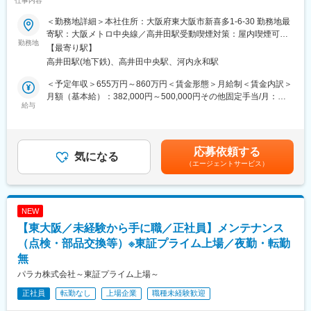
仕事内容
日/転勤なし/離職率が低く社員定着度の高い会社／JSIA優良工場に
営業組織は6名体制で、20代～50代の若手から経験豊富なメンバ
認定～
ーまで幅広く活躍しています。
＜勤務地詳細＞本社住所：大阪府東大阪市新喜多1-6-30 勤務地最
変更の範囲：会社の定める業務
少数精鋭の組織だからこそ、情報共有や相談がしやすく、業界知
寄駅：大阪メトロ中央線／高井田駅受動喫煙対策：屋内喫煙可能
【社会インフラを支える。75年以上の信頼を、あなたの手で次の
勤務地
識や技術知識を身につけながら成長できる環境です。
場所あり変更の範囲：会社の定める事業所
【最寄り駅】
時代へ。】
また、単なる製品販売ではなく、顧客ごとの課題解決に向けた提
高井田駅(地下鉄)、高井田中央駅、河内永和駅
案型営業が中心となるため、営業としての提案力や折衝力を磨く
関西電機工業株式会社は1946年創業。配電盤・キュービクルの専
ことができます。
＜予定年収＞655万円～860万円＜賃金形態＞月給制＜賃金内訳＞
門メーカーとして、社会インフラを支え続けてきた老舗企業で
担当社数も限定されているため、顧客にしっかり向き合いながら
月額（基本給）：382,000円～500,000円その他固定手当/月：
す。
給与
長期的な信頼関係を築く営業スタイルが特徴です。
4,000円～30,000円＜月給＞386,000円～530,000円＜昇給有無＞
現在はNCグループの子会社として盤石な経営基盤を持ち、JSIA優
有＜残業手当＞有＜給与補足＞※給与詳細は年齢・経験等踏まえて
良工場にも認定。長年培った技術力と品質へのこだわりが、多く
■企業の魅力：
決定■昇給：年１回■賞与：年３回※前年実績5ヶ月／年（ここ数年
のお客様から高い評価を受けています。
当社は創業80年という安定基盤と、成長市場である再生可能エネ
は安定して賞与が出ています）賃金はあくまでも目安の金額であ
応募依頼する
今回募集するのは、親会社「日本コンベヤ社」から今秋に完全移
気になる
ルギー分野の将来性を兼ね備えた企業です。近年は産業用太陽光
り、選考を通じて上下する可能性があります。月給(月額)は固定手
（エージェントサービス）
管される全国約20箇所の自社太陽光発電所において、体制構築や
発電分野にも注力し、自社設計・自社製造による高品質な製品を
当を含めた表記です。
上流からのメンテナンス管理を専任で担う、プロジェクトマネー
提供しています。設計・製造・施工・メンテナンスまでをワンス
ジャー（ＰＭ）としてご活躍いただきます。ゆくゆくは新事業を
トップで提供できる技術力を強みに、再生可能エネルギーの発展
牽引する責任者候補としての採用を予定しています。
と社会インフラの安定供給に貢献し続けています。
NEW
【東大阪／未経験から手に職／正社員】メンテナンス
＜具体的には＞
変更の範囲：会社の定める業務
・遠隔監視（本社からＰＣで稼働状況チェック）
（点検・部品交換等）※東証プライム上場／夜勤・転勤
・協力会社への要件定義・発注・管理（実作業は外注）
無
・報告書まとめ・顧客調整
パラカ株式会社～東証プライム上場～
・次世代変電設備プロジェクトのブリッジ業務（外部ソフト会社
や社内設計との仕様確認等）
正社員
転勤なし
上場企業
職種未経験歓迎
・年間メンテ計画立案・予算管理。あなたが培ったＰＭ経験を活