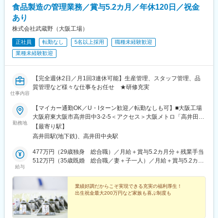
食品製造の管理業務／賞与5.2カ月／年休120日／祝金
あり
株式会社武蔵野（大阪工場）
正社員
転勤なし
5名以上採用
職種未経験歓迎
業種未経験歓迎
【完全週休2日／月1回3連休可能】生産管理、スタッフ管理、品
質管理など様々な仕事をお任せ ★研修充実
仕事内容
【マイカー通勤OK／U・Iターン歓迎／転勤なしも可】■大阪工場
大阪府東大阪市高井田中3-2-5＜アクセス＞大阪メトロ「高井田
勤務地
駅」より徒歩10分・近鉄「布施」駅より徒歩25分◎マイカー・バ
【最寄り駅】
イク・自転車通勤可
高井田駅(地下鉄)、高井田中央駅
477万円（29歳独身 総合職）／月給＋賞与5.2カ月分＋残業手当
512万円（35歳既婚 総合職／妻＋子一人）／月給＋賞与5.2カ月
給与
分＋残業手当
業績好調だからこそ実現できる充実の福利厚生！
出生祝金最大200万円など家族も喜ぶ制度も