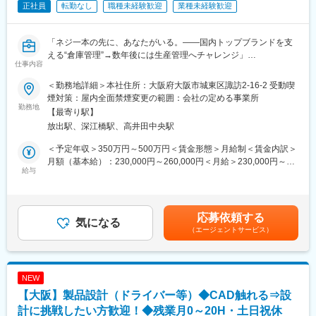
正社員
転勤なし
職種未経験歓迎
業種未経験歓迎
・駐車場機械のメンテナンス作業（メイン業務です）
・倉庫内の機械の管理
・業務終了時に上長へ報告
「ネジ一本の先に、あなたがいる。――国内トップブランドを支
える“倉庫管理”→数年後には生産管理へチャレンジ」
■働く環境
仕事内容
年間休日120日、平均残業10h以下とプライベートとの両立が可能
「知ってましたか？」
です。
＜勤務地詳細＞本社住所：大阪府大阪市城東区諏訪2-16-2 受動喫
ドライバーやビット――それは家を建てる職人さんや工場のライ
担当は大阪府を中心とした関西、中国、四国がメインですが、出
煙対策：屋内全面禁煙変更の範囲：会社の定める事業所
ン、家電の組み立てまで、あたり前の毎日を静かに支える道具で
勤務地
張は年に数回程度で少なく、1人で行くことはありません。
【最寄り駅】
す。
入社後は3日程度で取得できる振動工具の資格や、動画による研修
放出駅、深江橋駅、高井田中央駅
あなたが数を合わせた一箱は、全国の現場で**“できた！”を生むネ
を受けて頂き、1週間も経つとフラップの分解なども出来るように
ジ一本の先につながっています。
なります。
＜予定年収＞350万円～500万円＜賃金形態＞月給制＜賃金内訳＞
「そんなあなただからこそ――」
既存の社員も未経験でスタートしており、2ヶ月程度は先輩が同行
月額（基本給）：230,000円～260,000円＜月給＞230,000円～
段取り好きで数字にピタッと合わせる精度**に自信があるあな
給与
するので安心して手に職をつけることができます。
260,000円＜昇給有無＞有＜残業手当＞有＜給与補足＞※給与詳細
た。国内トップブランドの倉庫から、日本のものづくりを、確か
は、経験・能力などを考慮の上決定します。■昇給：年1回（4
さで動かしませんか。
■キャリアパス
月）■賞与：年2回（7･12月）※2ヶ月強賃金はあくまでも目安の金
配属になる運営部は、メンテナンスの他にも、売上管理や月極契
額であり、選考を通じて上下する可能性があります。月給(月額)は
応募依頼する
■職務内容：
気になる
約の管理など駐車場全般の運営管理を行っている部署です。
固定手当を含めた表記です。
（エージェントサービス）
入社後は、下記業務をメインにお願いいたします。
そのためご自身の適正などによっては本社での管理業務に異動す
◆荷受と検品（数量チェック）
ることも可能です。また、オープンで風通しのいい社風で、頑張
◆納品物（資材・部品）の運搬（倉庫?工場）
りたい人はどんどん上を目指せる環境です。
※パレット積み替えあり／最大20kgの荷扱いは月数回・短時間
NEW
◆自社製品（ビット／ドライバー）の生産数の管理（社内システ
■組織構成
【大阪】製品設計（ドライバー等）◆CAD触れる⇒設
ム＋Excelで入力・把握）
現在2名（40代と20代）にて倉庫管理を行っております。
◆地方工場向けの発送準備（リフトでトラックへ積み込み）
計に挑戦したい方歓迎！◆残業月0～20H・土日祝休