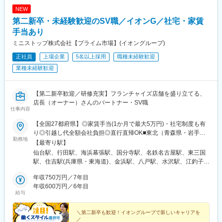
NEW
第二新卒・未経験歓迎のSV職／イオンG／社宅・家賃
手当あり
ミニストップ株式会社【プライム市場】(イオングループ)
正社員
上場企業
5名以上採用
職種未経験歓迎
業種未経験歓迎
【第二新卒歓迎／研修充実】フランチャイズ店舗を盛り立てる、
店長（オーナー）さんのパートナー・SV職
仕事内容
【全国27都府県】◎家賃手当(1か月で最大5万円)・社宅制度も有
り◎引越し代全額会社負担◎直行直帰OK■東北（青森県・岩手
勤務地
県・宮城県・福島県）■関東（群馬県・茨城県・栃木県・埼玉県・
【最寄り駅】
千葉県・東京都・神奈川県）■北陸（福井）■東海（静岡県・愛知
仙台駅、行田駅、海浜幕張駅、国分寺駅、名鉄名古屋駅、東三国
県・三重県・岐阜県）■関西（大阪府・兵庫県・滋賀県・京都府・
駅、住吉駅(兵庫県・東海道)、金浜駅、八戸駅、水沢駅、江釣子
奈良県）■四国（徳島県・香川県・愛媛県)■九州（福岡県・佐賀
駅、渡波駅、利府駅、新田駅(宮城県)、陸前山下駅、東塩釜駅、瀬
県・大分県）※Gコースの場合は転居を伴う異動・転勤がありま
年収750万円／7年目
峰駅、岩切駅、東新城駅、北白川駅、久田野駅、舞木駅、三春
す。※研修期間中は、希望を踏まえつつ以下のいずれかの教育店舗
年収600万円／6年目
駅、小野新町駅、泉駅(常磐線)、安子ケ島駅、植田駅(福島県)、白
給与
へ配属いたします。・仙台東七番丁店（宮城県）・国分寺南町2丁
河駅、上松川駅、高子駅、原ノ町駅、松川駅、二本松駅、梁川駅
目店（東京）・イオンタワー店（千葉県）・名古屋駅西店（愛知
(福島県)、庭坂駅、南福島駅、赤塚駅、竜ケ崎駅、安食駅、下総橘
県）・神戸住吉店（兵庫県）・大阪宮原5丁目店（大阪府）※受動
＼第二新卒も歓迎！イオングループで新しいキャリアを
駅、小絹駅、友部駅、野木駅、ひたち野うしく駅、研究学園駅、
／