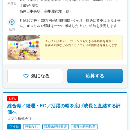
勤務地
線『高井田』駅より徒歩8分・Osaka Metro中央線『深江橋』駅よ
【最寄り駅】
り徒歩10分
高井田中央駅、高井田駅(地下鉄)
月給25万円～30万円※試用期間3～6ヶ月（待遇に変更はありませ
ん）★スキルや経験を十分に考慮した上で、給与を決定します。
給与
あなたの希望もお聞かせください。ご相談に応じます
ゆくゆくはキャリアチェンジもできる事務職を募集！
経験や知識など不問！モノづくりの面白さを味わえます
気になる
応募する
NEW
総合職／経理・EC／活躍の幅を広げ成長と直結する評
価へ
コマツ株式会社
正社員
転勤なし
職種未経験歓迎
業種未経験歓迎