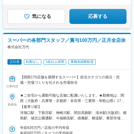
◆残業10h～15h
を節約したい・ゆくゆくは転職したい など一人ひとりに配慮し
井田中央駅、瓢箪山駅(大阪府)、弥刀駅、若江岩田駅、河内山本
◇年に1度4～7連休OK
た選考を実施しています！
駅、志紀駅、近鉄八尾駅、久宝寺駅、服部川駅、八尾南駅、恩智
◆未経験&中途入社でも高収入を目指せる
駅、堅下駅、深井駅、北野田駅、船尾駅(大阪府)、富木駅、栂・美
気になる
応募する
木多駅、泉ケ丘駅、新金岡駅、萩原天神駅、上野芝駅、高須神社
駅、白鷺駅、河内天美駅、河内松原駅、和泉中央駅、和泉府中
駅、喜志駅、高鷲駅、藤井寺駅、土師ノ里駅、松ノ浜駅、忠岡
駅、下松駅(大阪府)、貝塚駅(大阪府)、東佐野駅、熊取駅、尾崎
スーパーの各部門スタッフ／賞与100万円／正月全店休
駅、富田林駅、西新町駅、春日野道駅(阪急線)、西鈴蘭台駅、妙法
株式会社万代
寺駅(兵庫県)、人丸前駅、青木駅、甲子園口駅、学園都市駅、西神
中央駅、田尾寺駅、香櫨園駅、山の街駅、武庫之荘駅、門戸厄神
駅、仁川駅、今津駅(兵庫県)、中山寺駅、逆瀬川駅、川西池田駅、
正社員
転勤なし
5名以上採用
業種未経験歓迎
多田駅(兵庫県)、園田駅、尼崎駅(阪神線)、立花駅、塚口駅(福知山
線)、加古川駅、ウッディタウン中央駅、向島駅、洛西口駅、有栖
川駅、西向日駅、宇治駅(奈良線)、西京極駅、西山天王山駅、丹波
【関西170店舗を展開するスーパー】担当カテゴリの発注・売
橋駅、長岡天神駅、西大路駅、京終駅、学園前駅(奈良県)、菜畑
価・売場づくりを任される売場担当
駅、生駒駅、法隆寺駅、佐味田川駅、大和新庄駅、尺土駅、二上
仕事内容
駅、近鉄下田駅、香芝駅、西田原本駅、坊城駅、天理駅、名張
★ご自宅から通勤可能な店舗に配属いたします。★勤務地は、関
駅、紀伊駅、寺田町駅、森小路駅、京橋駅(大阪府)、鶴見緑地駅、
西（大阪府・兵庫県・京都府・奈良県・三重県・和歌山県）170
野田駅(大阪環状線)、鶴橋駅、西長堀駅、神ノ木駅、沢ノ町駅、北
勤務地
店舗！＜以下拠点での採用を行っています！＞●大阪府大阪市、高
田辺駅、新加美駅、富田駅(大阪府)、交野市駅、四条畷駅、土居駅
【最寄り駅】
槻市、茨木市、豊中市、三島郡、枚方市、交野市、寝屋川市、大
(大阪府)、小路駅、高井田駅(地下鉄)、安堂駅、諏訪ノ森駅、浅香
河堀口駅、下新庄駅、神崎川駅、関目高殿駅、清水駅(大阪府)、都
東市、門真市、守口市、東大阪市、八尾市、柏原市、堺市、松原
山駅、なかもず駅、北助松駅、貝塚市役所前駅、春日野道駅(阪神
島駅、城北公園通駅、今福鶴見駅、徳庵駅、横堤駅、東部市場前
市、和泉市、富田林市、羽曳野市、藤井寺市、泉大津市、岸和田
線)、魚崎駅、久寿川駅、中山観音駅、平野駅(兵庫県)、南ウッデ
駅、南巽駅、平野駅(関西本線)、北巽駅、西九条駅、桃谷駅、住之
市、貝塚市、泉佐野市、泉南郡、阪南市、南河内郡●兵庫県神戸
年収926万円／店長の平均年収
ィタウン駅、太秦駅(山陰本線)、近鉄丹波橋駅、長岡京駅、鳥居前
江公園駅、阿波座駅、あびこ駅、住吉東駅、我孫子前駅、矢田駅
市、尼崎市、明石市、西宮市、伊丹市、加古川市、宝塚市、川西
年収665万円／チーフの平均年収
駅、池部駅、忍海駅、田原本駅、前栽駅、美章園駅、千林大宮