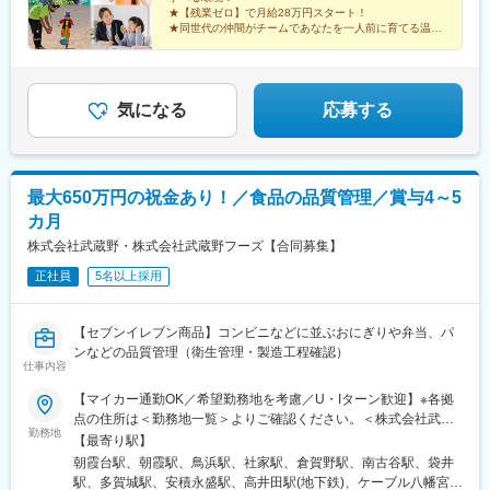
沢市、知多郡◆岐阜岐阜市、大垣市、各務原市、海津市、瑞穂
駅、名鉄一宮駅、新安城駅、甚目寺駅、大府駅、稲沢駅、布袋
★【残業ゼロ】で月給28万円スタート！
市、本巣郡、羽島郡◆三重桑名市、四日市市、津市、伊賀市、鈴
駅、江南駅(愛知県)、春日井駅(名鉄線)、黒田駅(愛知県)、奥町
★同世代の仲間がチームであなたを一人前に育てる温か
鹿市、亀山市、員弁郡◆大阪府大阪市、東大阪市、松原市、八尾
い職場です！
駅、太田川駅、米野木駅、梅坪駅、北安城駅、西尾駅、諏訪町
★スポーツや野外体験・学習を通じ、子どもたちの「で
市、藤井寺市◆兵庫西宮市◆中国・四国広島市、岡山市、周南
駅、豊橋駅、扶桑駅、岐阜駅、柳津駅(岐阜県)、長森駅、名鉄岐阜
きた！」の笑顔をプロデュース！
市、松山市◆福岡福岡市、春日市、大野城市、筑紫野市、那珂川
駅、大垣駅、駒野駅、穂積駅、岐南駅、北方真桑駅、蘇原駅、市
市
民公園前駅、名電各務原駅、上野市駅、穴太駅(三重県)、津新町
気になる
応募する
駅、白子駅、北加賀屋駅、森ノ宮駅、高井田中央駅、高見ノ里
駅、近鉄八尾駅、甲東園駅、備前西市駅、市役所前駅(広島県)、櫛
ケ浜駅、久米駅、博多南駅、桜並木駅、賀茂駅、茶山駅(福岡県)、
井尻駅、水城駅、志村三丁目駅、青井駅、井荻駅、白糸台駅、新
最大650万円の祝金あり！／食品の品質管理／賞与4～5
鎌ケ谷駅、池下駅、荒子駅、浄心駅、瑞穂区役所駅、尾張一宮
カ月
駅、木曽川駅、安城駅、各務原市役所前駅、各務ケ原駅、広小路
駅(三重県)、高井田駅(地下鉄)、布忍駅、中電前駅、春日原駅、次
株式会社武蔵野・株式会社武蔵野フーズ【合同募集】
郎丸駅、多磨霊園駅、車道駅、西一宮駅、那加駅、西大手駅、舟
正社員
5名以上採用
入町駅、春日駅(福岡県)
【セブンイレブン商品】コンビニなどに並ぶおにぎりや弁当、パ
ンなどの品質管理（衛生管理・製造工程確認）
仕事内容
【マイカー通勤OK／希望勤務地を考慮／U・Iターン歓迎】※各拠
点の住所は＜勤務地一覧＞よりご確認ください。＜株式会社武蔵
勤務地
野＞〇埼玉県・埼玉工場・朝霞工場・埼玉麺工場〇神奈川県・横
【最寄り駅】
浜工場・神奈川工場〇静岡県・東海工場〇宮城県・仙台工場〇福
朝霞台駅、朝霞駅、鳥浜駅、社家駅、倉賀野駅、南古谷駅、袋井
島県・福島工場〇群馬県・群馬工場・群馬フローズンファクトリ
駅、多賀城駅、安積永盛駅、高井田駅(地下鉄)、ケーブル八幡宮山