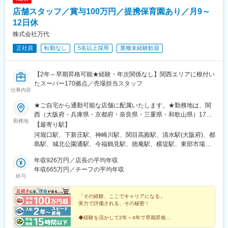
店舗スタッフ／賞与100万円／提携保育園あり／月9～
12日休
株式会社万代
正社員
転勤なし
5名以上採用
業種未経験歓迎
【2年～早期昇格可能★経験・年次関係なし】関西エリアに根付い
たスーパー170拠点／売場担当スタッフ
仕事内容
★ご自宅から通勤可能な店舗に配属いたします。★勤務地は、関
西（大阪府・兵庫県・京都府・奈良県・三重県・和歌山県）170
勤務地
店舗！＜以下拠点での採用を行っています！＞●大阪府大阪市、高
【最寄り駅】
槻市、茨木市、豊中市、三島郡、枚方市、交野市、寝屋川市、大
河堀口駅、下新庄駅、神崎川駅、関目高殿駅、清水駅(大阪府)、都
東市、門真市、守口市、東大阪市、八尾市、柏原市、堺市、松原
島駅、城北公園通駅、今福鶴見駅、徳庵駅、横堤駅、東部市場前
市、和泉市、富田林市、羽曳野市、藤井寺市、泉大津市、岸和田
駅、南巽駅、平野駅(関西本線)、北巽駅、西九条駅、桃谷駅、住之
市、貝塚市、泉佐野市、泉南郡、阪南市、南河内郡●兵庫県神戸
年収926万円／店長の平均年収
江公園駅、阿波座駅、あびこ駅、住吉東駅、我孫子前駅、矢田駅
市、尼崎市、明石市、西宮市、伊丹市、加古川市、宝塚市、川西
年収665万円／チーフの平均年収
(大阪府)、今川駅(大阪府)、加美駅、平野駅(地下鉄)、長原駅(大阪
給与
市、三田市●京都府京都市、宇治市、長岡京市●奈良県奈良市、天
府)、高槻市駅、摂津富田駅、枚方公園駅、高槻駅、南茨木駅(阪急
理市、橿原市、生駒市、香芝市、葛城市、生駒郡斑鳩町、北葛城
線)、豊中駅、庄内駅(大阪府)、水無瀬駅、長尾駅(大阪府)、郡津
郡河合町、磯城郡田原本町●三重県名張市●和歌山県和歌山市※受
「その経験、ここでキャリアになる」
駅、枚方市駅、津田駅、星田駅、萱島駅、寝屋川市駅、香里園
実力で評価される、その秘密！
動喫煙対策：就業時間中・敷地内禁煙★応募から一次面接まで自
駅、野崎駅(大阪府)、鴻池新田駅、住道駅、古川橋駅、大和田駅
宅（WEB）で完結OK！・事情があり、地元関西で働きたい・単身
(大阪府)、守口駅、太子橋今市駅、布施駅、衣摺加美北駅、河内小
◆経験を活かして2年～4年で早期昇格
赴任中だが、関西に住む家族と暮らしたい・面接にかかる交通費
◇平均年収（チーフ665万円）
阪駅、八戸ノ里駅、石切駅、新石切駅、枚岡駅、河内花園駅、高