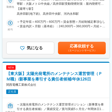
・VPNやクラウドサービスの運用・改善
寄駅：大阪メトロ中央線／高井田駅受動喫煙対策：屋内喫煙可能
産業用太陽光発電システム向けのキュービクル・集電箱など、自
勤務地
・ベンダーと連携した環境整備
場所あり変更の範囲：会社の定める事業所
【最寄り駅】
社製品の法人向け提案営業をお任せします。
【IT資産管理】
高井田駅(地下鉄)、高井田中央駅、河内永和駅
販売代理店やEPC事業者、エンジニアリング会社、施工会社など
・PCや周辺機器の管理
のお客様に対し、課題やニーズをヒアリングしながら最適な製
・Microsoft365など各種アカウント管理
＜予定年収＞400万円～600万円＜賃金形態＞月給制補足事項なし
品・システムを提案します。小規模ソーラーからメガソーラーま
・ソフトウェアライセンス管理
＜賃金内訳＞月額（基本給）：240,000円～360,000円＜月給＞
で幅広い案件に携わり、再生可能エネルギーの普及を最前線で支
給与
【セキュリティ】
240,000円～360,000円＜昇給有無＞有＜残業手当＞有＜給与補足
えるポジションです。
・アクセス権限の管理
＞※給与詳細は年齢・経験等を踏まえて決定■昇給：年1回■賞与：
・ログ管理
年2回※前年実績5ヶ月／年（ここ数年は安定して賞与が出ていま
■具体的には：
・情報漏洩対策
す）賃金はあくまでも目安の金額であり、選考を通じて上下する
応募依頼する
・販売代理店、EPC事業者、エンジニアリング会社、施工会社へ
気になる
・社内ルールの整備・運用
可能性があります。月給(月額)は固定手当を含めた表記です。
（エージェントサービス）
の提案営業
【ベンダー対応】
・見積書、提案書などの営業資料作成
・ベンダーとの打ち合わせ
・顧客ニーズのヒアリングおよび製品提案
・システム導入支援
・設計部門、生産管理部門との仕様調整や進行管理
・障害発生時の対応・調整
NEW
・納品後のフォローおよびトラブル・クレーム対応
■教育・育成体制
【東大阪】太陽光発電所のメンテナンス運営管理（Ｐ
・産業用太陽光発電設備に関する情報収集、市場動向の把握
入社後は約1カ月間の現場研修を実施します。
Ｍ職）/新事業を牽引する責任者候補/年休126日
工場での製造工程や院外調理システムについて学び、当社の事業
担当顧客数は10～15社程度。エリア担当制ではなく顧客担当制を
理解を深めていただきます。
関西電機工業株式会社
採用しているため、一社一社と深く関係を構築しながら営業活動
その後は、既存担当者や外部ベンダーと連携しながら、現在のシ
正社員
に集中できます。
ステム環境や運用方法を習得していただきます。
全国のお客様を担当する可能性がありますが、関東圏の顧客が多
最初からすべてを一人で担当することはありません。
く、出張は月平均2～3回程度、1～2泊の短期出張が中心です。
経験やスキルに応じて担当領域を広げながら、段階的に社内IT全
～太陽光発電所のメンテナンス運営管理ポジション（新事業を牽
般へ携わっていただきます。
引する責任者候補）／業績安定／賞与実績5ヶ月分／年間休日126
■働き方：