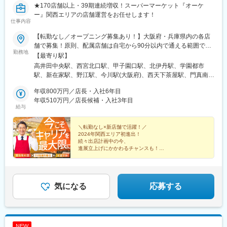
★170店舗以上・39期連続増収！スーパーマーケット『オーケ
ー』関西エリアの店舗運営をお任せします！
仕事内容
【転勤なし／オープニング募集あり！】大阪府・兵庫県内の各店
舗で募集！原則、配属店舗は自宅から90分以内で通える範囲で決
勤務地
定します（転居を伴う異動無し）。なお、希望があれば転居を伴
【最寄り駅】
う異動（関東・関西）を検討する場合もございます。※転居を伴う
高井田中央駅、西宮北口駅、甲子園口駅、北伊丹駅、学園都市
異動の場合、諸費用は会社負担（社内規定有）【高井田店】大阪
駅、新在家駅、野江駅、今川駅(大阪府)、西天下茶屋駅、門真南
府東大阪市高井田本通7-5-9 オーケー高井田ビル【西宮北口店】兵
駅、庄内駅(大阪府)、高井田駅(地下鉄)、阪神国道駅、六甲道駅、
庫県西宮市芦原町11-1 ブランズ西宮北口101【南武庫之荘店】兵
年収800万円／店長・入社6年目
ＪＲ野江駅、西宮駅(ＪＲ線)、蒲生四丁目駅
庫県尼崎市南武庫之荘11-9-6【北伊丹店】兵庫県伊丹市北園1-
年収510万円／店長候補・入社3年目
給与
38【垂水小束山店】兵庫県神戸市垂水区小束山本町4-3-24【新在
家店】兵庫県神戸市灘区新在家南町1-2-2 サザンモール六甲
PLUS+ 1階【野江店】 大阪府大阪市城東区中央2-15-6【今川店】
＼転勤なし×新店舗で活躍！／
2024年関西エリア初進出！
大阪府大阪市東住吉区今川8-3-33【南津守店】大阪府大阪市西成
続々出店計画中の今、
区南津守1-6-41【大東新田西町店】大阪府大東市新田西町6-
進展立上げにかかわるチャンスも！
39【豊中穂積店】大阪府豊中市穂積2-7-8【高槻赤大路店】
・39期連続増収
※2026年9月オープン予定【長吉店】 ※2026年11月オープン予定
・170店舗以上展開
・1年間の定期昇格人数は約200名以上！
・1店舗あたりスタッフ100名以上の大型スーパー！
気になる
応募する
NEW