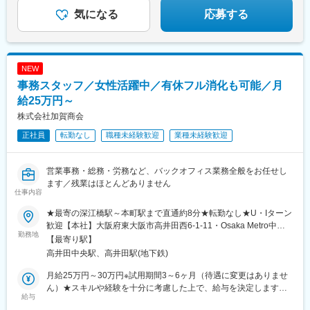
気になる
応募する
NEW
事務スタッフ／女性活躍中／有休フル消化も可能／月
給25万円～
株式会社加賀商会
正社員
転勤なし
職種未経験歓迎
業種未経験歓迎
営業事務・総務・労務など、バックオフィス業務全般をお任せし
ます／残業はほとんどありません
仕事内容
★最寄の深江橋駅～本町駅まで直通約8分★転勤なし★U・Iターン
歓迎【本社】大阪府東大阪市高井田西6-1-11・Osaka Metro中央
勤務地
線『高井田』駅より徒歩8分・Osaka Metro中央線『深江橋』駅よ
【最寄り駅】
り徒歩10分
高井田中央駅、高井田駅(地下鉄)
月給25万円～30万円※試用期間3～6ヶ月（待遇に変更はありませ
ん）★スキルや経験を十分に考慮した上で、給与を決定します。
給与
あなたの希望もお聞かせください。ご相談に応じます