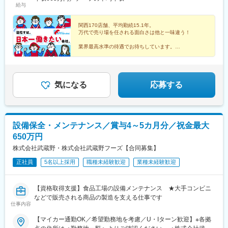
(大阪府)、今川駅(大阪府)、加美駅、平野駅(地下鉄)、長原駅(大阪
給与
市、三田市●京都府京都市、宇治市、長岡京市●奈良県奈良市、天
駅、帝塚山四丁目駅、我孫子町駅、守口市駅、河内永和駅、柏原
府)、高槻市駅、摂津富田駅、枚方公園駅、高槻駅、南茨木駅(阪急
理市、橿原市、生駒市、香芝市、葛城市、生駒郡斑鳩町、北葛城
南口駅、綾ノ町駅、中百舌鳥駅、灘駅、帷子ノ辻駅、伏見駅(京都
線)、豊中駅、庄内駅(大阪府)、水無瀬駅、長尾駅(大阪府)、郡津
郡河合町、磯城郡田原本町●三重県名張市●和歌山県和歌山市※受
関西170店舗、平均勤続15.1年。
府)
駅、枚方市駅、津田駅、星田駅、萱島駅、寝屋川市駅、香里園
万代で売り場を任される面白さは他と一味違う！
動喫煙対策：就業時間中・敷地内禁煙★応募から一次面接まで自
駅、野崎駅(大阪府)、鴻池新田駅、住道駅、古川橋駅、大和田駅
宅（WEB）で完結OK！・事情があり、地元関西で働きたい・単身
(大阪府)、守口駅、太子橋今市駅、布施駅、衣摺加美北駅、河内小
業界最高水準の待遇でお待ちしています。
赴任中だが、関西に住む家族と暮らしたい・面接にかかる交通費
阪駅、八戸ノ里駅、石切駅、新石切駅、枚岡駅、河内花園駅、高
★月9～12日休み
を節約したい・ゆくゆくは転職したい など一人ひとりに配慮し
井田中央駅、瓢箪山駅(大阪府)、弥刀駅、若江岩田駅、河内山本
☆自宅から通える店舗へ配属
た選考を実施しています！
駅、志紀駅、近鉄八尾駅、久宝寺駅、服部川駅、八尾南駅、恩智
★平均残業月10～15h
駅、堅下駅、深井駅、北野田駅、船尾駅(大阪府)、富木駅、栂・美
☆GLTD制度
気になる
応募する
★健康経営優良法人に認定
木多駅、泉ケ丘駅、新金岡駅、萩原天神駅、上野芝駅、高須神社
駅、白鷺駅、河内天美駅、河内松原駅、和泉中央駅、和泉府中
駅、喜志駅、高鷲駅、藤井寺駅、土師ノ里駅、松ノ浜駅、忠岡
駅、下松駅(大阪府)、貝塚駅(大阪府)、東佐野駅、熊取駅、尾崎
設備保全・メンテナンス／賞与4～5カ月分／祝金最大
駅、富田林駅、西新町駅、春日野道駅(阪急線)、西鈴蘭台駅、妙法
650万円
寺駅(兵庫県)、人丸前駅、青木駅、甲子園口駅、学園都市駅、西神
中央駅、田尾寺駅、香櫨園駅、山の街駅、武庫之荘駅、門戸厄神
株式会社武蔵野・株式会社武蔵野フーズ【合同募集】
駅、仁川駅、今津駅(兵庫県)、中山寺駅、逆瀬川駅、川西池田駅、
正社員
5名以上採用
職種未経験歓迎
業種未経験歓迎
多田駅(兵庫県)、園田駅、尼崎駅(阪神線)、立花駅、塚口駅(福知山
線)、加古川駅、ウッディタウン中央駅、向島駅、洛西口駅、有栖
川駅、西向日駅、宇治駅(奈良線)、西京極駅、西山天王山駅、丹波
【資格取得支援】食品工場の設備メンテナンス ★大手コンビニ
橋駅、長岡天神駅、西大路駅、京終駅、学園前駅(奈良県)、菜畑
などで販売される商品の製造を支える仕事です
駅、生駒駅、法隆寺駅、佐味田川駅、大和新庄駅、尺土駅、二上
仕事内容
駅、近鉄下田駅、香芝駅、西田原本駅、坊城駅、天理駅、名張
【マイカー通勤OK／希望勤務地を考慮／U・Iターン歓迎】※各拠
駅、紀伊駅、寺田町駅、森小路駅、京橋駅(大阪府)、鶴見緑地駅、