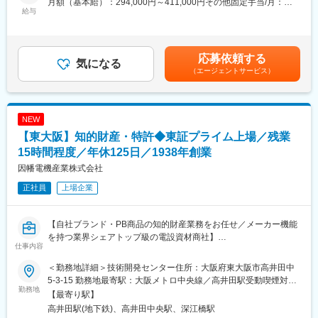
月額（基本給）：294,000円～411,000円その他固定手当/月：
JSIA優良工場にも認定。長年培った技術力と品質へのこだわり
給与
4,000円～30,000円＜月給＞298,000円～441,000円＜昇給有無＞
が、多くのお客様から高い評価を受けています。
有＜残業手当＞有＜給与補足＞※給与詳細は年齢・経験等踏まえて
決定■昇給：年１回■賞与：年３回※前年実績5ヶ月／年（ここ数年
今回募集するのは、親会社「日本コンベヤ社」から今秋に完全移
は安定して賞与が出ています）賃金はあくまでも目安の金額であ
応募依頼する
管される全国約20箇所の自社太陽光発電所において、移管後の体
気になる
り、選考を通じて上下する可能性があります。月給(月額)は固定手
（エージェントサービス）
制構築と上流からのメンテナンス管理を専任で担う組織のコアメ
当を含めた表記です。
ンバーとしてご活躍いただきます。
＜具体的には＞
NEW
・遠隔監視（本社からＰＣで稼働状況チェック）
【東大阪】知的財産・特許◆東証プライム上場／残業
・年間メンテナンス計画立案・予算管理
・協力会社への要件定義・発注・管理（実作業は外注へ）
15時間程度／年休125日／1938年創業
・報告書まとめ・顧客調整
因幡電機産業株式会社
・次世代変電設備プロジェクトのブリッジ業務（外部ソフト会社
正社員
上場企業
や社内設計との仕様確認等）。
■■■ポイント■■■
【自社ブランド・PB商品の知的財産業務をお任せ／メーカー機能
現場作業ではなく上流から全体を統括する「発電所の総支配人」
を持つ業界シェアトップ級の電設資材商社】
としての活躍を期待します。
仕事内容
■採用背景
その為、現地への出張はほぼなく、大阪本社にて勤務いただくこ
退職者による欠員補充と、業務量増加による増員募集です。
とがほとんどです。残業も月～20時間程度の想定です。
＜勤務地詳細＞技術開発センター住所：大阪府東大阪市高井田中
5-3-15 勤務地最寄駅：大阪メトロ中央線／高井田駅受動喫煙対
■業務内容
勤務地
【当社の強み】
策：屋内全面禁煙
【最寄り駅】
当社は電設資材業界における商社ですが、メーカー部門を有し
関西圏に限らず関東圏での引き合いも多く、売上も過去最高記録
高井田駅(地下鉄)、高井田中央駅、深江橋駅
「技術商社」として一層の技術向上、商品力強化を図っていま
を更新し安定した経営状態です。人事制度も、より公平に評価さ