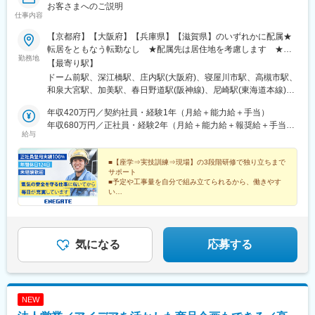
お客さまへのご説明
仕事内容
【京都府】【大阪府】【兵庫県】【滋賀県】のいずれかに配属★
転居をともなう転勤なし ★配属先は居住地を考慮します ★自
勤務地
宅から通勤可能です ★オフィス内禁煙 ■大阪府・大阪市・豊中
【最寄り駅】
市・寝屋川市・高槻市・岸和田市■兵庫県・神戸市・尼崎市・明石
ドーム前駅、深江橋駅、庄内駅(大阪府)、寝屋川市駅、高槻市駅、
市 ■京都府・京都市■滋賀県・大津市※マイカー・バイク通勤不可
和泉大宮駅、加美駅、春日野道駅(阪神線)、尼崎駅(東海道本線)、
魚住駅、上鳥羽口駅、京阪膳所駅、九条駅(大阪府)、放出駅、新加
年収420万円／契約社員・経験1年（月給＋能力給＋手当）
美駅、春日野道駅(阪急線)、膳所駅、ドーム前千代崎駅、高井田中
年収680万円／正社員・経験2年（月給＋能力給＋報奨給＋手当＋
央駅、石場駅
給与
賞与）
■【座学⇒実技訓練⇒現場】の3段階研修で独り立ちまで
サポート
■予定や工事量を自分で組み立てられるから、働きやす
い
■頑張りや成果をしっかりと給与に還元！
■年休124日、祝日やGWも休めるからプライベートも充
実
■直近5年の正社員登用実績100％！
気になる
応募する
NEW