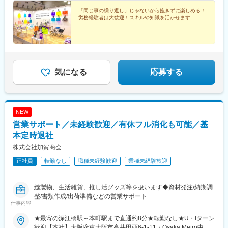
「同じ事の繰り返し」じゃないから飽きずに楽しめる！
労務経験者は大歓迎！スキルや知識を活かせます
気になる
応募する
NEW
営業サポート／未経験歓迎／有休フル消化も可能／基
本定時退社
株式会社加賀商会
正社員
転勤なし
職種未経験歓迎
業種未経験歓迎
縫製物、生活雑貨、推し活グッズ等を扱います◆資材発注/納期調
整/書類作成/出荷準備などの営業サポート
仕事内容
★最寄の深江橋駅～本町駅まで直通約8分★転勤なし★U・Iターン
歓迎【本社】大阪府東大阪市高井田西6-1-11・Osaka Metro中央