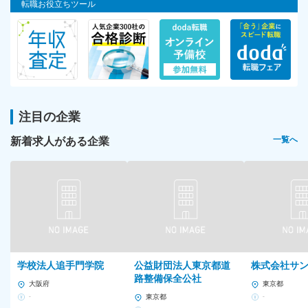
転職お役立ちツール
注目の企業
新着求人がある企業
一覧へ
学校法人追手門学院
公益財団法人東京都道
株式会社サ
路整備保全公社
大阪府
東京都
-
東京都
-