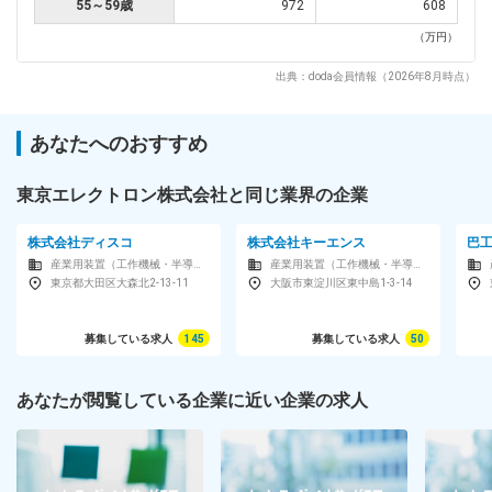
55～59歳
972
608
（万円）
出典：doda会員情報（2026年8月時点）
あなたへのおすすめ
東京エレクトロン株式会社と同じ業界の企業
株式会社ディスコ
株式会社キーエンス
巴
産業用装置（工作機械・半導体製造装置・ロボットなど）メーカー
産業用装置（工作機械・半導体製造装置・ロボットなど）メーカー
東京都大田区大森北2-13-11
大阪市東淀川区東中島1-3-14
募集している求人
145
募集している求人
50
あなたが閲覧している企業に近い企業の求人