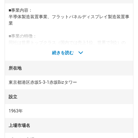
■事業内容：
dodaチャットサポート
半導体製造装置事業、フラットパネルディスプレイ製造装置事
対応時間：10:00～22:00(日曜・年末年始を除く)
自動案内は24時間365日対応
業
転職の「モヤモヤ」、一人で悩まず
気軽に相談してみませんか？
■事業の特徴：
dodaの使い方は？
同社は世界トップクラス（国内では売上1位、世界で3位）の
今の仕事を続けるべき？
半導体製造装置・液晶パネル製造装置メーカーです。経営スピ
続きを読む
ード向上のために、製造装置の種類によって関連会社が分かれ
ており、グループ会社は合計26社・17の国と地域・95拠点
所在地
（連結）で事業を展開し、海外売上が8割以上のグローバル企
ヘルプ
サイトマップ
業です。国内半導体メーカーの低迷が騒がれていますが、半導
体製造装置においては業界トップ10の約半数を日系企業が占
東京都港区赤坂5-3-1赤坂Bizタワー
めており、その日系企業の中では断トツで1位に位置するのが
東京エレクトロンです。AI・IoT・5Gが加速させる・データ社
設立
会の実現に向けて、非常に重要な役割を担っております。
1963年
■同社の強み：
一言で半導体製造装置といっても、その製造工程は多岐にわた
上場市場名
り工程ごとに利用する製造装置も異なってきますが、東京エレ
クトロングループのように全工程の装置を揃えるメーカーは世