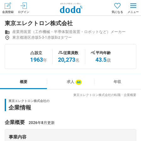
会員登録
ログイン
気になる
東京エレクトロン株式会社
メニュー
会員登録（無料）
ログイン
産業用装置（工作機械・半導体製造装置・ロボットなど）メーカー
東京都港区赤坂5-3-1赤坂Bizタワー
はじめてdodaをご利用される方へ
設立
従業員数
平均年齢
1963
20,273
43.5
年
名
歳
求人を探す
求人を紹介してもらう
概要
求人
年収
東京エレクトロン株式会社の転職・企業概要
東京エレクトロン株式会社の
知りたい・聞きたい
企業情報
イベント
企業概要
2026年8月更新
専門サイト
事業内容