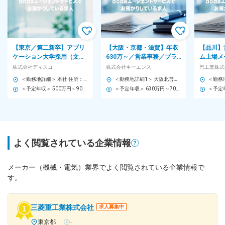
【東京／第二新卒】アプリ
【大阪・京都・滋賀】年収
【品川】
ケーション大学採用（文
630万～／営業事務／プラ
ム上場メ
系）◆転勤無／社内教育組
イム上場／利益率50％越の
残業~1
株式会社ディスコ
株式会社キーエンス
巴工業株式
織にてキャリア選択
高収益メーカー／土日祝休
ルもあり
＜勤務地詳細＞ 本社 住所：東京都大田区大森北2-13-11 勤務地最寄駅：JR京浜東北線／大森駅 受動喫煙対策：屋内全面禁煙
＜勤務地詳細1＞ 大阪北営業所 住所：大阪府大阪市淀川区宮原3-5-36 新大阪トラストタワー 勤務地最寄駅：新大阪駅 受動喫煙対策：敷地内喫煙可能場所あり ＜勤務地詳細2＞ 京都営業所 住所：京都府京都市下京区四条通室町東入函谷鉾町101 アーバンネット四条烏丸ビル 受動喫煙対策：屋内全面禁煙 ＜勤務地詳細3＞ 滋賀営業所 住所：滋賀県大津市中央2-2-6 受動喫煙対策：屋内全面禁煙 変更の範囲：会社の定める事業所
＜予定年収＞ 500万円～900万円 ＜賃金形態＞ 月給制 補足事項なし ＜賃金内訳＞ 月額（基本給）：240,000円～500,000円 ＜月給＞ 240,000円～500,000円 ＜昇給有無＞ 有 ＜残業手当＞ 有 ＜給与補足＞ ■補足：表記の金額はあくまで目安であり、経験・能力・前給等を考慮のうえ決定 ■賞与：売上高経常利益率に応じ決定 ■家族手当や各種手当が充実しているため手当によっても年収・月給は変動します。 賃金はあくまでも目安の金額であり、選考を通じて上下する可能性があります。 月給(月額)は固定手当を含めた表記です。
＜予定年収＞ 630万円～700万円 ＜賃金形態＞ 月給制 ＜賃金内訳＞ 月額（基本給）：279,000円～281,000円 ＜月給＞ 279,000円～281,000円 ＜昇給有無＞ 有 ＜残業手当＞ 有 ＜給与補足＞ 上記は入社初年度の想定年収です。 ※月給の金額とは別で、残業代、業績賞与支給有り ※賞与：年4回、昇給：年1～2回 ※経験・能力等を考慮の上、同社規定により待遇を決定します ※年収は会社業績によって変動することがあります 賃金はあくまでも目安の金額であり、選考を通じて上下する可能性があります。 月給(月額)は固定手当を含めた表記です。
よく閲覧されている企業情報
メーカー（機械・電気）業界でよく閲覧されている企業情報で
す。
三菱重工業株式会社
求人募集中
東京都
-