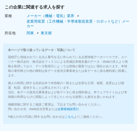
この企業に関連する求人を探す
業種
メーカー（機械・電気）業界
産業用装置（工作機械・半導体製造装置・ロボットなど）メー
カー
所在地
関東
東京都
本ページで取り扱っているデータ・写真について
国税庁に登録されている法人番号を元に作られている企業情報データベースです。ユー
ソナー株式会社・株式会社フィスコによる有価証券報告書のデータ・dodaの求人より情
報を取得しており、データ取得日によっては情報が最新ではない場合があります。本情
報の著作権その他の権利は各データ提供元事業者または各データに係る権利者に帰属し
ます。
個人の利用に関する目的以外で本情報の一部または全部を引用、複製、改変および譲
渡、転貸、提供することは禁止されています。
当社、各データ提供元事業者および各データに係る権利者は、本ウェブサイトおよび本
情報の利用ならびに閲覧によって生じたいかなる損害にも責任を負いかねます。
掲載情報に関するご相談ご要望は、下記までお問い合わせください。
問い合わせ先：doda担当営業または
企業様相談窓口
※個人の方の写真に関するお問い合わせは
こちら
よりご連絡ください。