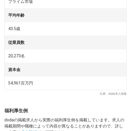
界に2社しかない状況です。研究開発費も例年売上の10%以上
プライム市場
を景気に左右されず積極投資しており、海外の調査会社が発表
した「世界で最も持続可能な100社」の72位にも選ばれていま
平均年齢
す。
43.5歳
■同社の研究開発：
同社は、多様化し、複雑化する半導体とFPDプロセス・装置技
従業員数
術において、継続的に価値を創造するため限界に挑戦しブレイ
クスルーを起こす革新的な研究・開発を行っています。日本国
20,273名
内の主要開発拠点を中心に、ワールドワイドの研究・開発拠
点、コンソーシアム、研究機関との連携によりイノベーション
を創出し続けます。
資本金
54,961百万円
出典：doda求人情報
福利厚生例
dodaの掲載求人から実際の福利厚生例を掲載しています。求人の
掲載期間や職種によって内容が異なることがありますので、詳し