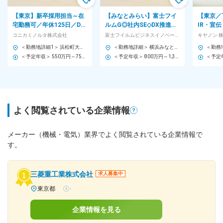
【東京】新卒採用担当～在
【みなとみらい】富士フイ
【東京／
宅勤務可／年休125日／DX
ルムG◎社内SE◇DX推進・
IR・宣
銘柄、IT経営注目企業に選
データ基盤・AI活用を担う
イム上場
コニカミノルタ株式会社
富士フイルムビジネスイノベーション株式会社
キヤノン 
定～ CO705
中核ポジション
＜勤務地詳細1＞ 浜松町大門サイト 住所：東京都港区芝公園2-4-1 芝パークビルA館 受動喫煙対策：屋内全面禁煙 ＜勤務地詳細2＞ 東京サイト八王子 住所：東京都八王子市石川町2970 勤務地最寄駅：JR八高線／北八王子駅 受動喫煙対策：屋内全面禁煙 変更の範囲：会社の定める事業所（リモートワーク含む）
＜勤務地詳細＞ 横浜みなとみらい事業所 住所：神奈川県横浜市西区みなとみらい6-1 受動喫煙対策：屋内全面禁煙 変更の範囲：会社の定める事業所
＜予定年収＞ 550万円～750万円 ＜賃金形態＞ 月給制 補足事項なし ＜賃金内訳＞ 月額（基本給）：250,000円～500,000円 ＜月給＞ 250,000円～500,000円 ＜昇給有無＞ 有 ＜残業手当＞ 有 ＜給与補足＞ ・昇給：年1回 ・賞与：年2回（6月・12月） モデル年収 ・主任クラス：500万円-570万円 ※年功序列制ではありませんので、年齢には左右されません。 経験・スキルを考慮の上、決定します。 ※上記金額は、あくまで目安・参考値となります。 賃金はあくまでも目安の金額であり、選考を通じて上下する可能性があります。 月給(月額)は固定手当を含めた表記です。
＜予定年収＞ 800万円～1,350万円 ＜賃金形態＞ 月給制 ＜賃金内訳＞ 月額（基本給）：400,000円～450,000円 ＜月給＞ 400,000円～450,000円 ＜昇給有無＞ 有 ＜残業手当＞ 有 ＜給与補足＞ ※年収は、当社規定により、経験・スキル等を考慮した上で決定致します。 ■昇給：年1回 ■賞与：年2回（7月、12月） 賃金はあくまでも目安の金額であり、選考を通じて上下する可能性があります。 月給(月額)は固定手当を含めた表記です。
よく閲覧されている企業情報
メーカー（機械・電気）業界でよく閲覧されている企業情報で
す。
三菱重工業株式会社
求人募集中
東京都
-
企業情報を見る