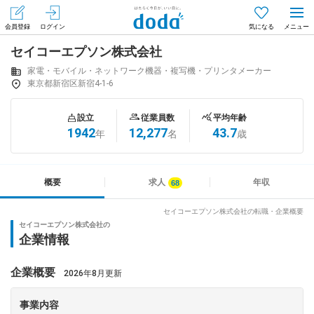
会員登録
ログイン
気になる
セイコーエプソン株式会社
メニュー
会員登録（無料）
ログイン
家電・モバイル・ネットワーク機器・複写機・プリンタメーカー
東京都新宿区新宿4-1-6
はじめてdodaをご利用される方へ
設立
従業員数
平均年齢
1942
12,277
43.7
年
名
歳
求人を探す
求人を紹介してもらう
概要
求人
年収
セイコーエプソン株式会社の転職・企業概要
セイコーエプソン株式会社の
知りたい・聞きたい
企業情報
イベント
企業概要
2026年8月更新
専門サイト
事業内容