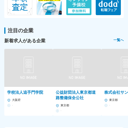
注目の企業
新着求人がある企業
一覧へ
学校法人追手門学院
公益財団法人東京都道
株式会社サ
路整備保全公社
大阪府
東京都
-
東京都
-
-