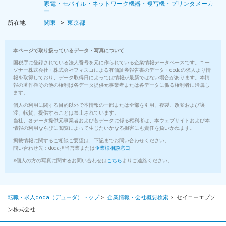
家電・モバイル・ネットワーク機器・複写機・プリンタメーカ
ー
所在地
関東
東京都
本ページで取り扱っているデータ・写真について
国税庁に登録されている法人番号を元に作られている企業情報データベースです。ユー
ソナー株式会社・株式会社フィスコによる有価証券報告書のデータ・dodaの求人より情
報を取得しており、データ取得日によっては情報が最新ではない場合があります。本情
報の著作権その他の権利は各データ提供元事業者または各データに係る権利者に帰属し
ます。
個人の利用に関する目的以外で本情報の一部または全部を引用、複製、改変および譲
渡、転貸、提供することは禁止されています。
当社、各データ提供元事業者および各データに係る権利者は、本ウェブサイトおよび本
情報の利用ならびに閲覧によって生じたいかなる損害にも責任を負いかねます。
掲載情報に関するご相談ご要望は、下記までお問い合わせください。
問い合わせ先：doda担当営業または
企業様相談窓口
※個人の方の写真に関するお問い合わせは
こちら
よりご連絡ください。
転職・求人doda（デューダ）トップ
>
企業情報・会社概要検索
>
セイコーエプソ
ン株式会社