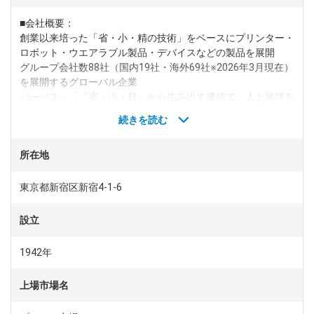
■会社概要：
dodaチャットサポート
創業以来培った「省・小・精の技術」をベースにプリンター・
対応時間：10:00～22:00(日曜・年末年始を除く)
自動案内は24時間365日対応
ロボット・ウエアラブル製品・デバイスなどの製品を展開
転職の「モヤモヤ」、一人で悩まず
グループ会社数88社（国内19社・海外69社※2026年3月現在）
気軽に相談してみませんか？
を展開するグローバル企業
dodaの使い方は？
パーパス：「『省・小・精』から生み出す価値で、人と地球を
今の仕事を続けるべき？
豊かに彩る」
続きを読む
※「省・小・精（しょう・しょう・せい）」とは、省エネルギ
ー・小型化・高精度の技術
所在地
ヘルプ
サイトマップ
■事業概要：
プリンティングソリューションズ事業
東京都新宿区新宿4-1-6
家庭用・オフィス用・産業用プリンタをはじめ、環境にやさし
い製品の開発や、紙以外へ印刷するプリンタ、水を使わず紙を
設立
再生できる製紙機など、常に時代をリードする新しい製品を追
求しています。
1942年
特に商業・産業用プリンタにおいては、衣類や布、壁材等の空
間デザインにおいても既に活用されており、"紙"以外の様々な
上場市場名
モノでのデジタル印刷ソリューションが展開されています。