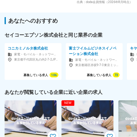
出典：doda会員情報（2026年8月時点）
あなたへのおすすめ
セイコーエプソン株式会社と同じ業界の企業
コニカミノルタ株式会社
富士フイルムビジネスイノベ
キヤ
ーション株式会社
家電・モバイル・ネットワーク機器・複写機・プリンタメーカー
東京都千代田区丸の内2-7-2JPタワー
家電・モバイル・ネットワーク機器・複写機・プリンタメーカー
東京都港区赤坂9-7-3東京ミッドタウン
募集している求人
106
募集している求人
73
あなたが閲覧している企業に近い企業の求人
NEW