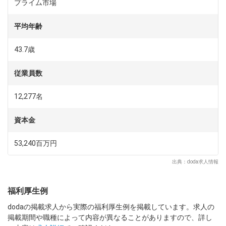
マニュファクチャリング関連・ウエアラブル事業
プライム市場
「省・小・精の技術」とセンシング技術を活かした産業用ロボ
ット事業・小型射出成形機事業を展開。
平均年齢
主に組立製造工程で使われるスカラロボット（水平多関節ロボ
ット）では世界トップクラスシェアを誇ります。
43.7歳
生産工場の省人化・省エネ化・省スペース化を目指し、ロボッ
ト単体ではなく、生産ラインやソフトウェア含めたスマートフ
従業員数
ァクトリーの実現に向けた開発や提案を強化しています。
12,277名
■長期ビジョン：
「長期ビジョン ENGINEERED FUTURE 2035」では、EPSONが
持つ技術（省・小・精）を進化させ、社会に最適な形で実装
資本金
し、持続可能な社会と企業成長を両立することを目指すビジョ
ンです。
53,240百万円
単なるメーカーではなく、技術 × エンジニアリングで社会に価
値を“実装する企業”を目指していきます。
出典：doda求人情報
福利厚生例
dodaの掲載求人から実際の福利厚生例を掲載しています。求人の
掲載期間や職種によって内容が異なることがありますので、詳し