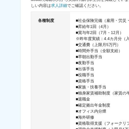
しい内容は
求人詳細
でご確認ください。
各種制度
■社会保険完備（雇用・労災
■昇給年1回（4月）
■賞与年2回（7月・12月）
※昨年度実績：4.4カ月分（
■交通費（上限月5万円）
■時間外手当（全額支給）
■早朝出勤手当
■夜勤手当
■出張手当
■役職手当
■資格手当
■家族・扶養手当
■独身家賃補助制度（家賃の
■退職金
■確定拠出年金制度
■オフィス内分煙
■海外研修
■資格取得支援（フォークリ