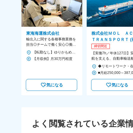
東海海運株式会社
株式会社ＭＯＬ Ａ
輸出入に関する各種事務業務を
ＴＲＡＮＳＰＯＲＴ (
担当◎チームで働く安心◎働き
三井グループ)
締切間近
ながら通関士資格取得も可！
【転勤なし】ゆりかもめ「テレコムセンター」駅より徒歩10分 ※車通勤OK ＜TACS＞東京都江東区青海4-4-18
【実働7h／年休127日】
航を支える、自動車輸送
【月収例】月30万円程度
航担当業務
気になる
気になる
よく閲覧されている企業