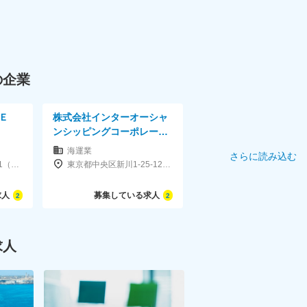
の企業
ＣＥ
株式会社インターオーシャ
ンシッピングコーポレーシ
ョン
海運業
さらに読み込む
東京都港区虎ノ門2-1-1（株）商船三井ビル内
東京都中央区新川1-25-12ルーシッドスクエア新川2F
求人
募集している求人
2
2
求人