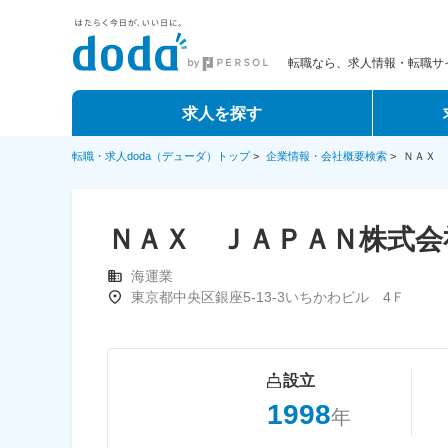
転職なら、求人情報・転職サイ
求人を探す
転職・求人doda（デューダ）トップ
>
企業情報・会社概要検索
>
ＮＡＸ 
ＮＡＸ ＪＡＰＡＮ株式会
海運業
東京都中央区銀座5-13-3いちかわビル 4Ｆ
設立
1998
年