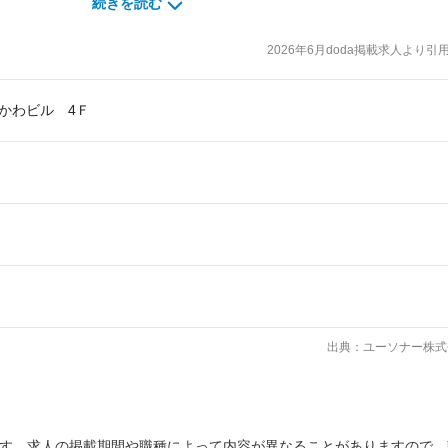
続きを読む
務
2026年6月doda掲載求人より引
ちかわビル 4Ｆ
クス
出典：ユーソナー株式
ます。求人の掲載期間や職種によって内容が異なることがありますので、