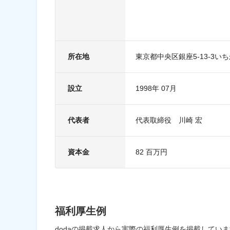
■倉庫業
■保税蔵置場
■前各号に付帯する一切の業
【グループ企業】
所在地
東京都中央区銀座5-13-3い
株式会社ナカムラロジスティ
株式会社中村荷役
大阪水産運輸株式会社
設立
1998年 07月
代表者
代表取締役 川崎 宏
資本金
82 百万円
福利厚生例
dodaの掲載求人から実際の福利厚生例を掲載してい