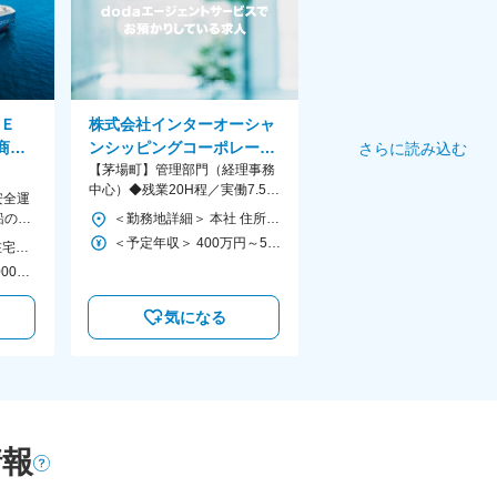
ＣＥ
株式会社インターオーシャ
商船
ンシッピングコーポレーシ
さらに読み込む
ョン
【茅場町】管理部門（経理事務
中心）◆残業20H程／実働7.5H
安全運
／年休125日／中古車輸送のパ
船の運
＜勤務地詳細＞ 本社 住所：東京都中央区新川1-25-12 ルーシッドスクエア新川2F 受動喫煙対策：屋内全面禁煙 変更の範囲：無
イオニア
＜予定年収＞ 400万円～520万円 ＜賃金形態＞ 月給制 ＜賃金内訳＞ 月額（基本給）：250,000円～320,000円 ＜月給＞ 250,000円～320,000円 ＜昇給有無＞ 有 ＜残業手当＞ 有 ＜給与補足＞ ■昇給：年1回（4月） 賃金はあくまでも目安の金額であり、選考を通じて上下する可能性があります。 月給(月額)は固定手当を含めた表記です。
◆リモートワーク・在宅勤務OK 【本社】 東京都港区虎ノ門2-1-1 〈アクセス〉 ・東京メトロ銀座線「虎ノ門駅」より徒歩2分 ・日比谷線「虎ノ門ヒルズ駅」より徒歩6分 ・地下鉄南北線 「溜池山王駅」より徒歩10分 ・丸の内・千代田線 「霞ケ関駅」より徒歩10分 ＜以下のような方を歓迎します＞ ・異動に伴う転勤・海外駐在の可能性がありますので、 「新しいことに挑戦したい」「専門性を高めたい」といった向上心をお持ちの方のご応募をお待ちしています。
■月給250,000～387,000円+賞与年2回+各種手当 ※経験・スキル等を踏まえ、当社規定に基づき決定
気になる
情報