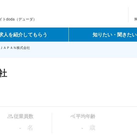
トdoda（デューダ）
求人を紹介してもらう
知りたい・聞きたい
ＪＡＰＡＮ株式会社
社
従業員数
平均年齢
名
歳
-
-