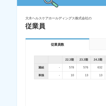
大木ヘルスケアホールディングス株式会社の
従業員
従業員数
22.3期
23.3期
24.3期
連結
-
578
576
632
単独
-
10
13
13