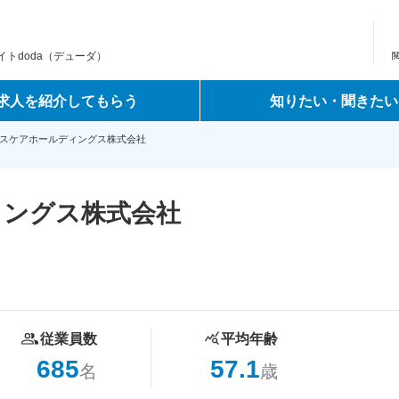
トdoda（デューダ）
求人を紹介してもらう
知りたい・聞きたい
スケアホールディングス株式会社
ィングス株式会社
従業員数
平均年齢
685
57.1
名
歳