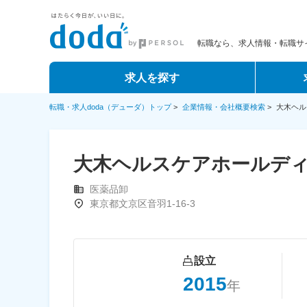
転職なら、求人情報・転職サイ
求人を探す
転職・求人doda（デューダ）トップ
>
企業情報・会社概要検索
>
大木ヘル
大木ヘルスケアホールデ
医薬品卸
東京都文京区音羽1-16-3
設立
2015
年