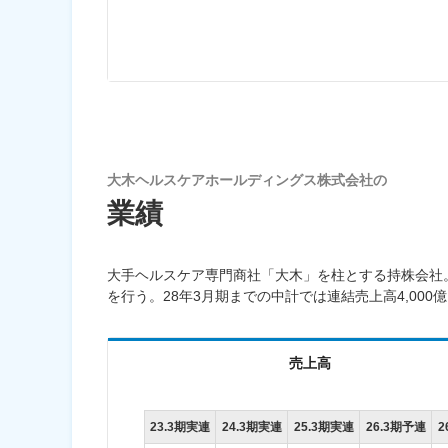
大木ヘルスケアホールディングス株式会社の
業績
大手ヘルスケア専門商社「大木」を柱とする持株会社。
を行う。28年3月期までの中計では連結売上高4,000億円
売上高
23.3期実連
24.3期実連
25.3期実連
26.3期予連
2