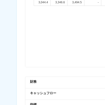
3,044.4
3,346.6
3,494.5
-
財務
キャッシュフロー
指標