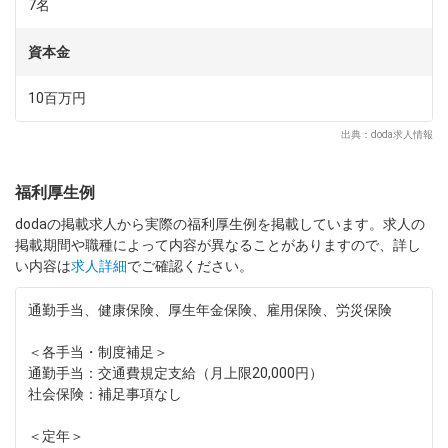
https://pttcorp.com/
7名
＊設立：1991年4月
資本金
10百万円
出典：doda求人情報
福利厚生例
dodaの掲載求人から実際の福利厚生例を掲載しています。求人の
掲載期間や職種によって内容が異なることがありますので、詳し
い内容は
求人詳細
でご確認ください。
通勤手当、健康保険、厚生年金保険、雇用保険、労災保険
＜各手当・制度補足＞
通勤手当：交通費規定支給（月上限20,000円）
社会保険：補足事項なし
＜定年＞