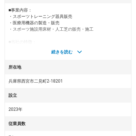
■事業内容：
dodaチャットサポート
・スポーツトレーニング器具販売
対応時間：10:00～22:00(日曜・年末年始を除く)
自動案内は24時間365日対応
・医療用機器の製造・販売
転職の「モヤモヤ」、一人で悩まず
・スポーツ施設用床材・人工芝の販売・施工
気軽に相談してみませんか？
dodaの使い方は？
■当社の特徴：
今の仕事を続けるべき？
当社は、スポーツ施設の運営受託/スポーツ施設の経営コンサ
続きを読む
ルタント/スポーツトレーニング器具販売など、スポーツを通
じて得た優れた技術と最良のサービスを提供している“(株)プ
所在地
ロフェッショナルトレーナーズチーム”の営業部門が独立して
ヘルプ
サイトマップ
生まれた会社です。
当社ＰＴＴセールスソリューションズ(株)は、ドイツ
兵庫県西宮市二見町2-18201
KRAIBURG社ブランド、スポーツフロア材SPORTECRR、公園
の遊具周りやテーマパークに使用するEUROFLEXRR国内総代
設立
理店として、
主にスポーツやフィットネス現場で使用するトレーニングマシ
2023年
ンやスポーツフロア材の輸入、国内販売をしております。
またESサイトを通じ、トレーニングアクセサリー、グッズ等
従業員数
の販売も手掛けております。
＊(株)プロフェッショナルトレーナーズチームHP: