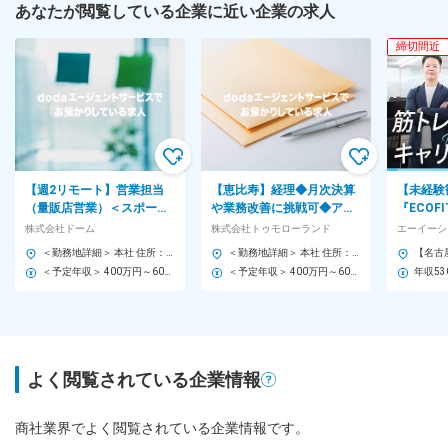
あなたが閲覧している企業に近い企業の求人
締切間近
【週2リモート】営業担当
【恵比寿】経理◆月次決算
【未経験
（量販店営業）＜スポーツ
や業務改善に挑戦可◆アパ
『ECOF
を仕事にしたい方歓迎◎＞
レル大手
合職とし
株式会社ドーム
株式会社トゥモローランド
エーイーシ
『UNDER ARMOUR』
『TOMORROWLAND』◆
ンへ配属
＜勤務地詳細＞ 本社 住所：東京都江東区有明1-3-33 勤務地最寄駅：ゆりかもめ線／有明テニスの森駅 受動喫煙対策：屋内全面禁煙 変更の範囲：会社の定める事業所（リモートワーク含む）
＜勤務地詳細＞ 本社 住所：東京都渋谷区恵比寿西1-32-18 勤務地最寄駅：JR／日比谷線／恵比寿駅 受動喫煙対策：屋内全面禁煙 変更の範囲：会社の定める事業所
土日祝休
＜予定年収＞ 400万円～600万円 ＜賃金形態＞ 月給制 ＜賃金内訳＞ 月額（基本給）：241,260円～336,695円 固定残業手当/月：74,740円～104,305円（固定残業時間40時間0分/月） 超過した時間外労働の残業手当は追加支給 ＜月給＞ 316,000円～441,000円（一律手当を含む） ＜昇給有無＞ 有 ＜残業手当＞ 有 ＜給与補足＞ ※上記に限らず、前職の年収・経験を踏まえ当社規定に基づき決定 ■昇格：年1回（人事評価に応じて決定） ■決算賞与：会社の業績および人事評価に応じて支給の有無・金額を決定 賃金はあくまでも目安の金額であり、選考を通じて上下する可能性があります。 月給(月額)は固定手当を含めた表記です。
＜予定年収＞ 400万円～600万円 ＜賃金形態＞ 月給制 ＜賃金内訳＞ 月額（基本給）：250,000円～350,000円 ＜月給＞ 250,000円～350,000円 ＜昇給有無＞ 有 ＜残業手当＞ 有 ＜給与補足＞ 昇給：年1回（4月）／賞与：年2回（7月・12月） 賃金はあくまでも目安の金額であり、選考を通じて上下する可能性があります。 月給(月額)は固定手当を含めた表記です。
よく閲覧されている企業情報
商社業界でよく閲覧されている企業情報です。