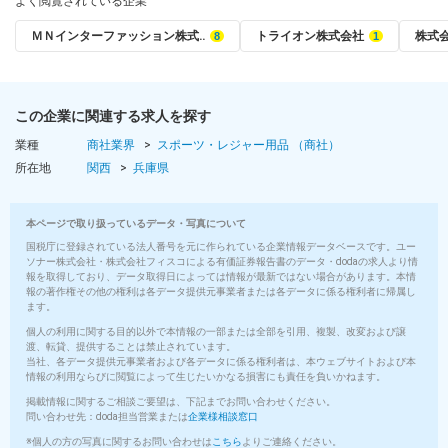
よく閲覧されている企業
ＭＮインターファッション株式‥
トライオン株式会社
株式
この企業に関連する求人を探す
業種
商社業界
スポーツ・レジャー用品 （商社）
所在地
関西
兵庫県
本ページで取り扱っているデータ・写真について
国税庁に登録されている法人番号を元に作られている企業情報データベースです。ユー
ソナー株式会社・株式会社フィスコによる有価証券報告書のデータ・dodaの求人より情
報を取得しており、データ取得日によっては情報が最新ではない場合があります。本情
報の著作権その他の権利は各データ提供元事業者または各データに係る権利者に帰属し
ます。
個人の利用に関する目的以外で本情報の一部または全部を引用、複製、改変および譲
渡、転貸、提供することは禁止されています。
当社、各データ提供元事業者および各データに係る権利者は、本ウェブサイトおよび本
情報の利用ならびに閲覧によって生じたいかなる損害にも責任を負いかねます。
掲載情報に関するご相談ご要望は、下記までお問い合わせください。
問い合わせ先：doda担当営業または
企業様相談窓口
※個人の方の写真に関するお問い合わせは
こちら
よりご連絡ください。