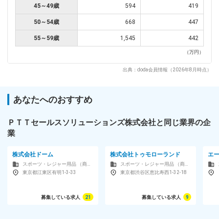
45～49歳
594
419
50～54歳
668
447
55～59歳
1,545
442
（万円）
出典：doda会員情報（2026年8月時点）
あなたへのおすすめ
ＰＴＴセールスソリューションズ株式会社と同じ業界の企
業
株式会社ドーム
株式会社トゥモローランド
エ
スポーツ・レジャー用品 （商社）
スポーツ・レジャー用品 （商社）
東京都江東区有明1-3-33
東京都渋谷区恵比寿西1-32-18
募集している求人
21
募集している求人
9