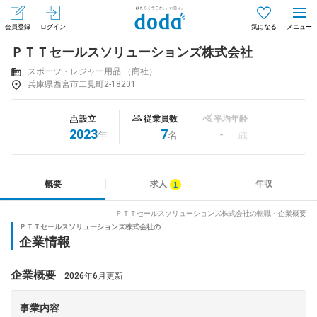
会員登録
ログイン
気になる
ＰＴＴセールスソリューションズ株式会社
メニュー
会員登録（無料）
ログイン
スポーツ・レジャー用品 （商社）
兵庫県西宮市二見町2-18201
はじめてdodaをご利用される方へ
設立
従業員数
平均年齢
2023
7
-
年
名
歳
求人を探す
求人を紹介してもらう
概要
求人
年収
ＰＴＴセールスソリューションズ株式会社の転職・企業概要
ＰＴＴセールスソリューションズ株式会社の
知りたい・聞きたい
企業情報
イベント
企業概要
2026年6月更新
専門サイト
事業内容