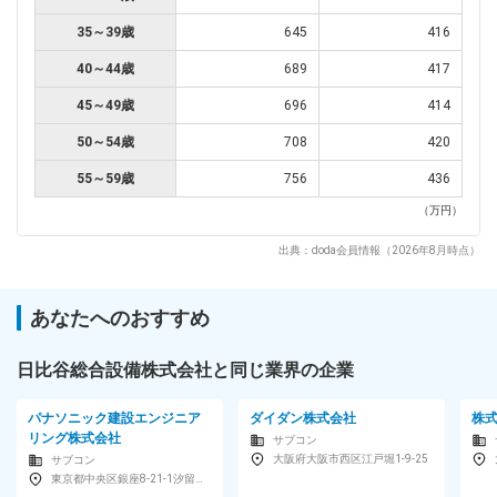
35～39歳
645
416
40～44歳
689
417
45～49歳
696
414
50～54歳
708
420
55～59歳
756
436
（万円）
出典：doda会員情報（2026年8月時点）
あなたへのおすすめ
日比谷総合設備株式会社と同じ業界の企業
パナソニック建設エンジニア
ダイダン株式会社
株
リング株式会社
サブコン
大阪府大阪市西区江戸堀1-9-25
サブコン
東京都中央区銀座8-21-1汐留浜離宮ビル21F