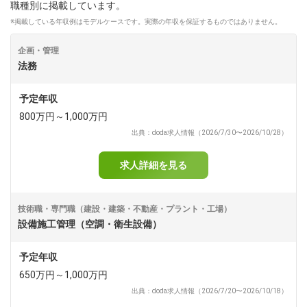
職種別に掲載しています。
※掲載している年収例はモデルケースです。実際の年収を保証するものではありません。
dodaチャットサポート
対応時間：10:00～22:00(日曜・年末年始を除く)
自動案内は24時間365日対応
企画・管理
転職の「モヤモヤ」、一人で悩まず
法務
気軽に相談してみませんか？
dodaの使い方は？
予定年収
今の仕事を続けるべき？
800万円～1,000万円
出典：doda求人情報（2026/7/30〜2026/10/28）
ヘルプ
サイトマップ
求人詳細を見る
技術職・専門職（建設・建築・不動産・プラント・工場）
設備施工管理（空調・衛生設備）
予定年収
650万円～1,000万円
出典：doda求人情報（2026/7/20〜2026/10/18）