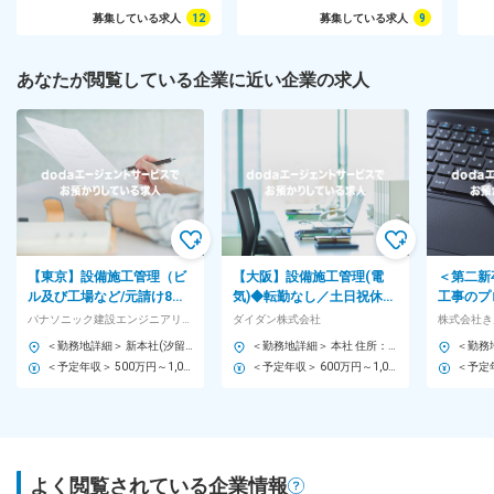
募集している求人
12
募集している求人
9
あなたが閲覧している企業に近い企業の求人
【東京】設備施工管理（ビ
【大阪】設備施工管理(電
＜第二新
ル及び工場など/元請け8
気)◆転勤なし／土日祝休み
工事のプ
割）／パナソニックG／年
／東証プライム上場のエン
プライム
パナソニック建設エンジニアリング株式会社
ダイダン株式会社
株式会社き
休123日・残業月30時間
ジニアリング企業
／土日祝
＜勤務地詳細＞ 新本社(汐留浜離宮ビル) 住所：東京都中央区銀座８丁目21番1号 汐留浜離宮ビル21階 勤務地最寄駅：JR線／新橋駅 受動喫煙対策：屋内全面禁煙 変更の範囲：会社の定める事業所
＜勤務地詳細＞ 本社 住所：大阪府大阪市西区江戸堀1-9-25 受動喫煙対策：屋内喫煙可能場所あり
＜予定年収＞ 500万円～1,000万円 ＜賃金形態＞ 月給制 ＜賃金内訳＞ 月額（基本給）：250,000円～400,000円 固定残業手当/月：50,000円～100,000円（固定残業時間24時間0分/月） 超過した時間外労働の残業手当は追加支給 ＜月給＞ 300,000円～500,000円（一律手当を含む） ＜昇給有無＞ 有 ＜残業手当＞ 有 ＜給与補足＞ ■昇給年1回 ■賞与年2回 ■想定年収 20代：500万 30代：７００万 40代：８００万 50代：９００万 ■資格手当：1級施工管理7,000円／2級施工管理5,000円／最大20,000円／3資格まで 賃金はあくまでも目安の金額であり、選考を通じて上下する可能性があります。 月給(月額)は固定手当を含めた表記です。
＜予定年収＞ 600万円～1,000万円 ＜賃金形態＞ 月給制 ＜賃金内訳＞ 月額（基本給）：300,000円～830,000円 ＜月給＞ 300,000円～830,000円 ＜昇給有無＞ 有 ＜残業手当＞ 有 ＜給与補足＞ ※経験・能力等を考慮した上で決定いたします。 ■賞与：年2回 賃金はあくまでも目安の金額であり、選考を通じて上下する可能性があります。 月給(月額)は固定手当を含めた表記です。
よく閲覧されている企業情報