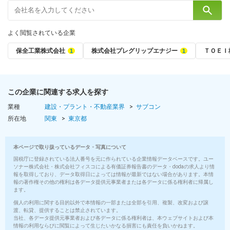
よく閲覧されている企業
保全工業株式会社
株式会社プレグリップエナジー
ＴＯＥＩ
この企業に関連する求人を探す
業種
建設・プラント・不動産業界
サブコン
所在地
関東
東京都
本ページで取り扱っているデータ・写真について
国税庁に登録されている法人番号を元に作られている企業情報データベースです。ユー
ソナー株式会社・株式会社フィスコによる有価証券報告書のデータ・dodaの求人より情
報を取得しており、データ取得日によっては情報が最新ではない場合があります。本情
報の著作権その他の権利は各データ提供元事業者または各データに係る権利者に帰属し
ます。
個人の利用に関する目的以外で本情報の一部または全部を引用、複製、改変および譲
渡、転貸、提供することは禁止されています。
当社、各データ提供元事業者および各データに係る権利者は、本ウェブサイトおよび本
情報の利用ならびに閲覧によって生じたいかなる損害にも責任を負いかねます。