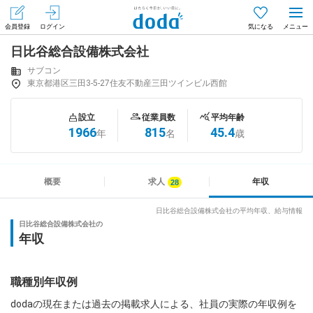
会員登録
ログイン
気になる
日比谷総合設備株式会社
メニュー
会員登録（無料）
ログイン
サブコン
東京都港区三田3-5-27住友不動産三田ツインビル西館
はじめてdodaをご利用される方へ
設立
従業員数
平均年齢
1966
815
45.4
年
名
歳
求人を探す
求人を紹介してもらう
概要
求人
年収
日比谷総合設備株式会社の平均年収、給与情報
日比谷総合設備株式会社の
知りたい・聞きたい
年収
イベント
職種別年収例
専門サイト
dodaの現在または過去の掲載求人による、社員の実際の年収例を