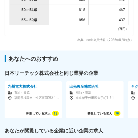
50～54歳
818
467
55～59歳
856
437
（万円）
出典：doda会員情報（2026年8月時点）
あなたへのおすすめ
日本リーテック株式会社と同じ業界の企業
九州電力株式会社
出光興産株式会社
キ
石油・資源
石油・資源
福岡県福岡市中央区渡辺通2-1-82
東京都千代田区大手町1-2-1
募集している求人
12
募集している求人
70
あなたが閲覧している企業に近い企業の求人