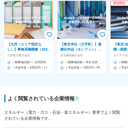
締切間近
【九州（エリア指定な
【東京本社（大手町）】基
【東京/
し）】事務系職職種（2027
礎化学品（オレフィン）法
職 ~残業
／4／1入社）※応募締切9／
人営業※リーダー候補◇国内
タイム制
九州電力株式会社
出光興産株式会社
キグナス石
27◇年1回の経験者採用
シェアトップクラスの生産
迎/働き
＜勤務地詳細1＞ 九州管内の各営業所 住所：福岡県（北九州/福岡地区）、佐賀県、長崎県、大分県、熊本県、宮崎県、鹿児島県 受動喫煙対策：屋内全面禁煙 ＜勤務地詳細2＞ 東京支社 住所：東京都千代田区有楽町１-７-１ 有楽町電気ビルヂング北館７階 勤務地最寄駅：京浜東北線／有楽町駅 受動喫煙対策：屋内全面禁煙 変更の範囲：会社の定める事業所（リモートワーク含む）
＜勤務地詳細＞ 本社 住所：東京都千代田区大手町1-2-1 勤務地最寄駅：地下鉄線／大手町駅 受動喫煙対策：屋内全面禁煙 変更の範囲：会社の定める事業所（リモートワーク含む）
量
＜予定年収＞ 500万円～1,120万円 ＜賃金形態＞ 月給制 ＜賃金内訳＞ 月額（基本給）：200,000円～450,000円 ＜月給＞ 200,000円～450,000円 ＜昇給有無＞ 有 ＜残業手当＞ 有 ＜給与補足＞ ■賞与：年２回（6月、12月）、昇進：能力主義に基づく昇進管理 ※モデル年収（前年度実績に基づいて算出（時間外20時間程度/月 想定、賞与込み、扶養手当、その他手当含まず））： ・33歳・主任クラス 年収：700～760 万円程度 ・41歳・副長クラス 年収：1,030～1,120 万円程度 賃金はあくまでも目安の金額であり、選考を通じて上下する可能性があります。 月給(月額)は固定手当を含めた表記です。
＜予定年収＞ 700万円～950万円 ＜賃金形態＞ 月給制 ＜賃金内訳＞ 月額（基本給）：380,000円～540,000円 ＜月給＞ 380,000円～540,000円 ＜昇給有無＞ 有 ＜残業手当＞ 有 ＜給与補足＞ ■賞与：年２回（6月、12月） ■給与改定：年1回（7月） ■上記以外の諸手当：時間外手当、通勤手当、住宅手当等 ※ご経験・年齢・能力などを考慮の上、弊社規定により決定致します。 ※役職者は時間外手当、子ども手当支給対象外です。 賃金はあくまでも目安の金額であり、選考を通じて上下する可能性があります。 月給(月額)は固定手当を含めた表記です。
よく閲覧されている企業情報
エネルギー（電力・ガス・石油・新エネルギー）業界でよく閲覧
されている企業情報です。