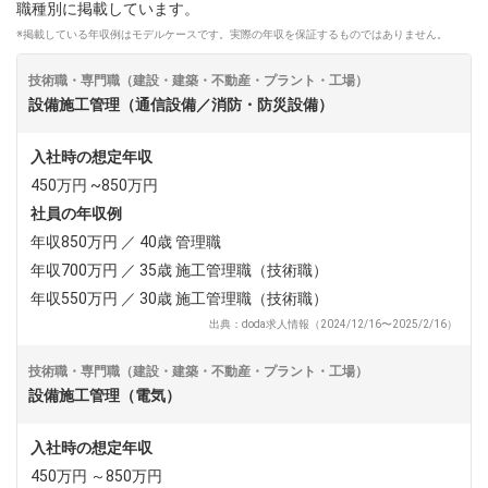
職種別に掲載しています。
※掲載している年収例はモデルケースです。実際の年収を保証するものではありません。
dodaチャットサポート
対応時間：10:00～22:00(日曜・年末年始を除く)
自動案内は24時間365日対応
技術職・専門職（建設・建築・不動産・プラント・工場）
転職の「モヤモヤ」、一人で悩まず
設備施工管理（通信設備／消防・防災設備）
気軽に相談してみませんか？
dodaの使い方は？
入社時の想定年収
今の仕事を続けるべき？
450万円 ~850万円
社員の年収例
年収850万円 ／ 40歳 管理職
ヘルプ
サイトマップ
年収700万円 ／ 35歳 施工管理職（技術職）
年収550万円 ／ 30歳 施工管理職（技術職）
出典：doda求人情報（2024/12/16〜2025/2/16）
技術職・専門職（建設・建築・不動産・プラント・工場）
設備施工管理（電気）
入社時の想定年収
450万円 ～850万円