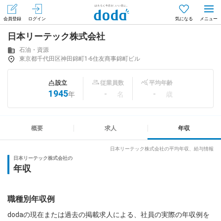
会員登録
ログイン
気になる
日本リーテック株式会社
メニュー
会員登録（無料）
ログイン
石油・資源
東京都千代田区神田錦町1-6住友商事錦町ビル
はじめてdodaをご利用される方へ
設立
従業員数
平均年齢
1945
-
-
年
名
歳
求人を探す
求人を紹介してもらう
概要
求人
年収
日本リーテック株式会社の平均年収、給与情報
日本リーテック株式会社の
知りたい・聞きたい
年収
イベント
職種別年収例
専門サイト
dodaの現在または過去の掲載求人による、社員の実際の年収例を