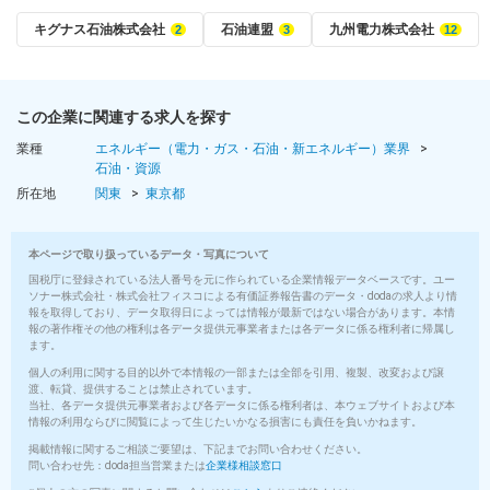
キグナス石油株式会社
石油連盟
九州電力株式会社
この企業に関連する求人を探す
業種
エネルギー（電力・ガス・石油・新エネルギー）業界
石油・資源
所在地
関東
東京都
本ページで取り扱っているデータ・写真について
国税庁に登録されている法人番号を元に作られている企業情報データベースです。ユー
ソナー株式会社・株式会社フィスコによる有価証券報告書のデータ・dodaの求人より情
報を取得しており、データ取得日によっては情報が最新ではない場合があります。本情
報の著作権その他の権利は各データ提供元事業者または各データに係る権利者に帰属し
ます。
個人の利用に関する目的以外で本情報の一部または全部を引用、複製、改変および譲
渡、転貸、提供することは禁止されています。
当社、各データ提供元事業者および各データに係る権利者は、本ウェブサイトおよび本
情報の利用ならびに閲覧によって生じたいかなる損害にも責任を負いかねます。
掲載情報に関するご相談ご要望は、下記までお問い合わせください。
問い合わせ先：doda担当営業または
企業様相談窓口