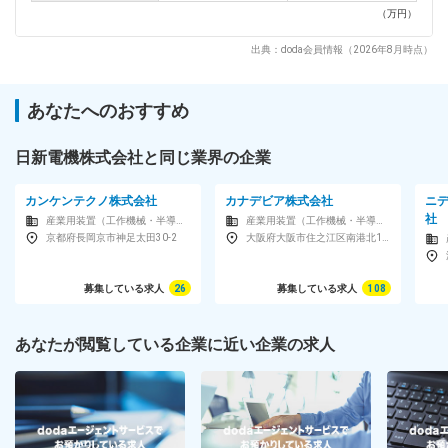
（万円）
出典：doda会員情報（2026年8月時点）
あなたへのおすすめ
日新電機株式会社と同じ業界の企業
カンケンテクノ株式会社
カナデビア株式会社
ニ
社
産業用装置（工作機械・半導体製造装置・ロボットなど）メーカー
産業用装置（工作機械・半導体製造装置・ロボットなど）メーカー
京都府長岡京市神足太田30-2
大阪府大阪市住之江区南港北1-7-89
募集している求人
26
募集している求人
108
あなたが閲覧している企業に近い企業の求人