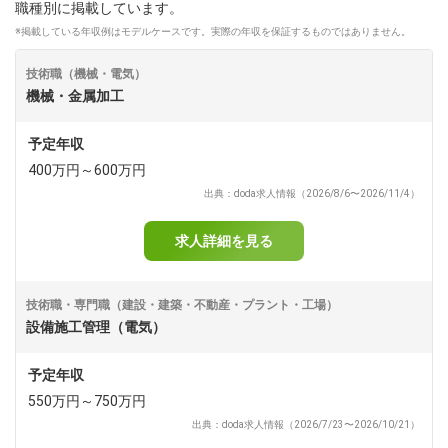
職種別に掲載しています。
※掲載している年収例はモデルケースです。実際の年収を保証するものではありません。
dodaチャットサポート
対応時間：10:00～22:00(日曜・年末年始を除く)
自動案内は24時間365日対応
技術職（機械・電気）
転職の「モヤモヤ」、一人で悩まず
機械・金属加工
気軽に相談してみませんか？
dodaの使い方は？
予定年収
今の仕事を続けるべき？
400万円～600万円
出典：doda求人情報（2026/8/6〜2026/11/4）
ヘルプ
サイトマップ
求人詳細を見る
技術職・専門職（建設・建築・不動産・プラント・工場）
設備施工管理（電気）
予定年収
550万円～750万円
出典：doda求人情報（2026/7/23〜2026/10/21）