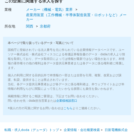
この企業に関連する求人を探す
業種
メーカー（機械・電気）業界
産業用装置（工作機械・半導体製造装置・ロボットなど）メー
カー
所在地
関西
京都府
本ページで取り扱っているデータ・写真について
国税庁に登録されている法人番号を元に作られている企業情報データベースです。ユー
ソナー株式会社・株式会社フィスコによる有価証券報告書のデータ・dodaの求人より情
報を取得しており、データ取得日によっては情報が最新ではない場合があります。本情
報の著作権その他の権利は各データ提供元事業者または各データに係る権利者に帰属し
ます。
個人の利用に関する目的以外で本情報の一部または全部を引用、複製、改変および譲
渡、転貸、提供することは禁止されています。
当社、各データ提供元事業者および各データに係る権利者は、本ウェブサイトおよび本
情報の利用ならびに閲覧によって生じたいかなる損害にも責任を負いかねます。
掲載情報に関するご相談ご要望は、下記までお問い合わせください。
問い合わせ先：doda担当営業または
企業様相談窓口
※個人の方の写真に関するお問い合わせは
こちら
よりご連絡ください。
転職・求人doda（デューダ）トップ
>
企業情報・会社概要検索
>
日新電機株式会