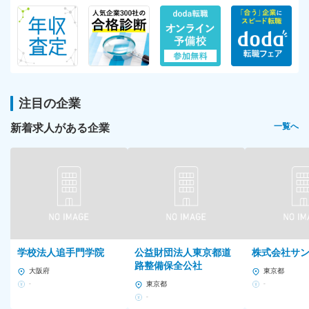
注目の企業
新着求人がある企業
一覧へ
学校法人追手門学院
公益財団法人東京都道
株式会社サ
路整備保全公社
大阪府
東京都
-
東京都
-
-