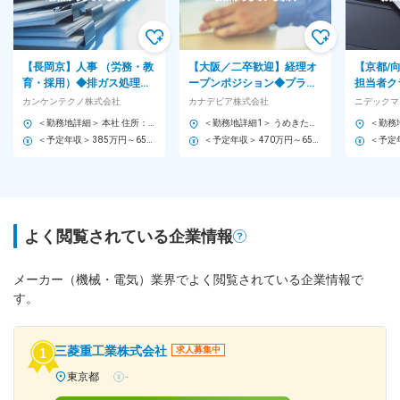
【長岡京】人事 （労務・教
【大阪／二卒歓迎】経理オ
【京都/
育・採用）◆排ガス処理装
ープンポジション◆プライ
担当者ク
置の国内トップ級シェアメ
ム上場／環境・エネルギー
補）◇プ
カンケンテクノ株式会社
カナデビア株式会社
ニデックマ
ーカー／残業10~20H
分野で世界トップクラスの
判断を支
＜勤務地詳細＞ 本社 住所：京都府長岡京市神足太田30-2 勤務地最寄駅：東海道・山陽本線／長岡京駅 受動喫煙対策：屋内喫煙可能場所あり 変更の範囲：会社の定める事業所
＜勤務地詳細1＞ うめきたオフィス 住所：大阪府大阪市北区大深町5-54 グラングリーン大阪 パークタワー12階 勤務地最寄駅：JR線／大阪駅 受動喫煙対策：屋内全面禁煙 ＜勤務地詳細2＞ 堺工場 住所：大阪府堺市西区築港新町1丁5番1 勤務地最寄駅：南海電鉄本線／石津川駅 受動喫煙対策：屋内全面禁煙 ＜勤務地詳細3＞ 築港工場 住所：大阪府大阪市大正区船町2-2-11 勤務地最寄駅：長堀鶴見緑地線／JR大阪環状線／大正駅 受動喫煙対策：屋内全面禁煙 変更の範囲：会社の定める事業所
技術
＜予定年収＞ 385万円～650万円 ＜賃金形態＞ 月給制 ＜賃金内訳＞ 月額（基本給）：240,000円～350,000円 ＜月給＞ 240,000円～350,000円 ＜昇給有無＞ 有 ＜残業手当＞ 有 ＜給与補足＞ ※上記年収は想定であり、経験/スキルを考慮して決定します。 ・昇給：年1回（4月） ・賞与：年2回（7月、12月） 賃金はあくまでも目安の金額であり、選考を通じて上下する可能性があります。 月給(月額)は固定手当を含めた表記です。
＜予定年収＞ 470万円～650万円 ＜賃金形態＞ 月給制 ＜賃金内訳＞ 月額（基本給）：269,000円～350,000円 ＜月給＞ 269,000円～350,000円 ＜昇給有無＞ 有 ＜残業手当＞ 有 ＜給与補足＞ ※上記年収(20時間の想定残業代含む)は目安であり、詳細はスキル・経験を考慮し決定いたします。 ■昇給：年1回（7月）※係長クラス以上は評価による洗い替え方式 ■賞与：年2回（6月、12月） 賃金はあくまでも目安の金額であり、選考を通じて上下する可能性があります。 月給(月額)は固定手当を含めた表記です。
よく閲覧されている企業情報
メーカー（機械・電気）業界でよく閲覧されている企業情報で
す。
三菱重工業株式会社
求人募集中
東京都
-