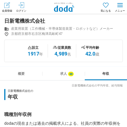
会員登録
ログイン
気になる
日新電機株式会社
メニュー
会員登録（無料）
ログイン
産業用装置（工作機械・半導体製造装置・ロボットなど）メーカー
京都府京都市右京区梅津高畝町47
はじめてdodaをご利用される方へ
設立
従業員数
平均年齢
1917
4,989
42.0
年
名
歳
求人を探す
求人を紹介してもらう
概要
求人
年収
日新電機株式会社の平均年収、給与情報
日新電機株式会社の
知りたい・聞きたい
年収
イベント
職種別年収例
専門サイト
dodaの現在または過去の掲載求人による、社員の実際の年収例を