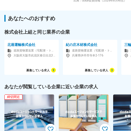
出典：doda会員情報（2026年8月時点）
あなたへのおすすめ
株式会社上組と同じ業界の企業
北港運輸株式会社
紀の庄木材株式会社
三
道路貨物運送業（宅配便・トラック運送など）
道路貨物運送業（宅配便・トラック運送など）
大阪府大阪市此花区春日出北3-2-1
兵庫県伊丹市寺本2-176
募集している求人
9
募集している求人
3
あなたが閲覧している企業に近い企業の求人
締切間近