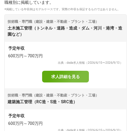
職種別に掲載しています。
※掲載している年収例はモデルケースです。実際の年収を保証するものではありません。
dodaチャットサポート
対応時間：10:00～22:00(日曜・年末年始を除く)
自動案内は24時間365日対応
技術職・専門職（建設・建築・不動産・プラント・工場）
転職の「モヤモヤ」、一人で悩まず
土木施工管理（トンネル・道路・造成・ダム・河川・港湾・造
気軽に相談してみませんか？
園など）
dodaの使い方は？
今の仕事を続けるべき？
予定年収
600万円～700万円
出典：doda求人情報（2026/6/15〜2026/9/13）
ヘルプ
サイトマップ
求人詳細を見る
技術職・専門職（建設・建築・不動産・プラント・工場）
建築施工管理（RC造・S造・SRC造）
予定年収
600万円～700万円
出典：doda求人情報（2026/6/15〜2026/9/13）