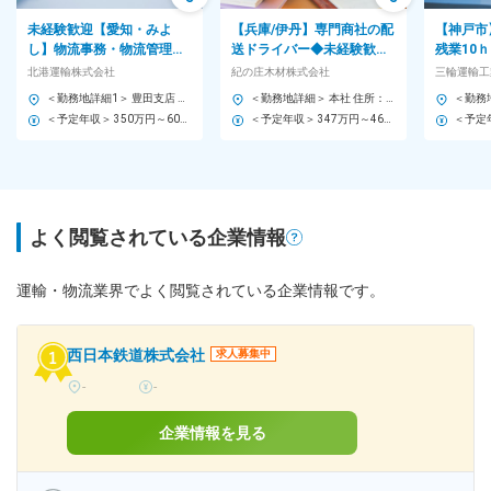
未経験歓迎【愛知・みよ
【兵庫/伊丹】専門商社の配
【神戸市
し】物流事務・物流管理～
送ドライバー◆未経験歓迎
残業10
基本土日休み／大手と安定
／ノルマ無／賞与２回／日
／有給平
北港運輸株式会社
紀の庄木材株式会社
三輪運輸工
取引／創業100年超/大型連
勤／基本土日休み
所パート
＜勤務地詳細1＞ 豊田支店 住所：愛知県みよし市三好町半野木1-29 受動喫煙対策：敷地内喫煙可能場所あり ＜勤務地詳細2＞ 豊田支店（豊田第1センター） 住所：愛知県みよし市根浦町5-2-5 受動喫煙対策：敷地内喫煙可能場所あり ＜勤務地詳細3＞ 豊田支店（豊田第2センター） 住所：愛知県みよし市福谷町定壱貫15-1 受動喫煙対策：敷地内喫煙可能場所あり 変更の範囲：会社の定める事業所
＜勤務地詳細＞ 本社 住所：兵庫県伊丹市寺本2-176 勤務地最寄駅：各線／伊丹駅 受動喫煙対策：敷地内喫煙可能場所あり 変更の範囲：無
休
＜予定年収＞ 350万円～600万円 ＜賃金形態＞ 月給制 補足事項なし ＜賃金内訳＞ 月額（基本給）：210,000円～350,000円 ＜月給＞ 210,000円～350,000円 ＜昇給有無＞ 有 ＜残業手当＞ 有 ＜給与補足＞ ■その他変動手当 夜勤手当：日数×3,000円 ■賞与：年2回（3.38ヶ月※前年度実績） ■昇給：年1回 賃金はあくまでも目安の金額であり、選考を通じて上下する可能性があります。 月給(月額)は固定手当を含めた表記です。
＜予定年収＞ 347万円～465万円 ＜賃金形態＞ 月給制 ・固定残業時間を超えた勤務時間については別途残業代を支給 ＜賃金内訳＞ 月額（基本給）：188,000円～232,000円 その他固定手当/月：21,000円～51,000円 固定残業手当/月：49,000円～66,000円（固定残業時間30時間0分/月） 超過した時間外労働の残業手当は追加支給 ＜月給＞ 258,000円～349,000円（一律手当を含む） ＜昇給有無＞ 有 ＜残業手当＞ 有 ＜給与補足＞ ■昇給あり（年最低1回） ■賞与あり（年2回）（計2か月以上継続中） 賃金はあくまでも目安の金額であり、選考を通じて上下する可能性があります。 月給(月額)は固定手当を含めた表記です。
よく閲覧されている企業情報
運輸・物流業界でよく閲覧されている企業情報です。
西日本鉄道株式会社
求人募集中
-
-
企業情報を見る