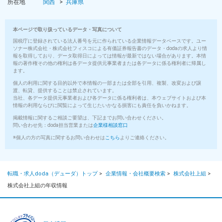
所在地
関西
兵庫県
本ページで取り扱っているデータ・写真について
国税庁に登録されている法人番号を元に作られている企業情報データベースです。ユー
ソナー株式会社・株式会社フィスコによる有価証券報告書のデータ・dodaの求人より情
報を取得しており、データ取得日によっては情報が最新ではない場合があります。本情
報の著作権その他の権利は各データ提供元事業者または各データに係る権利者に帰属し
ます。
個人の利用に関する目的以外で本情報の一部または全部を引用、複製、改変および譲
渡、転貸、提供することは禁止されています。
当社、各データ提供元事業者および各データに係る権利者は、本ウェブサイトおよび本
情報の利用ならびに閲覧によって生じたいかなる損害にも責任を負いかねます。
掲載情報に関するご相談ご要望は、下記までお問い合わせください。
問い合わせ先：doda担当営業または
企業様相談窓口
※個人の方の写真に関するお問い合わせは
こちら
よりご連絡ください。
転職・求人doda（デューダ）トップ
>
企業情報・会社概要検索
>
株式会社上組
>
株式会社上組の年収情報