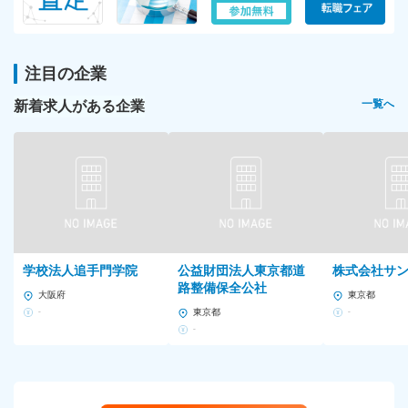
注目の企業
新着求人がある企業
一覧へ
学校法人追手門学院
公益財団法人東京都道
株式会社サ
路整備保全公社
大阪府
東京都
-
東京都
-
-