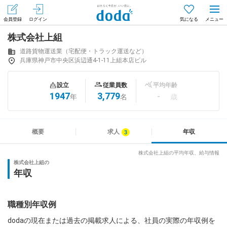
会員登録
ログイン
気になる
株式会社上組
メニュー
会員登録（無料）
ログイン
道路貨物運送業（宅配便・トラック運送など）
兵庫県神戸市中央区浜辺通4-1-11上組本店ビル
はじめてdodaをご利用される方へ
設立
従業員数
平均年齢
1947
3,779
-
年
名
歳
求人を探す
求人を紹介してもらう
概要
求人
年収
株式会社上組の平均年収、給与情報
株式会社上組の
知りたい・聞きたい
年収
イベント
職種別年収例
専門サイト
dodaの現在または過去の掲載求人による、社員の実際の年収例を