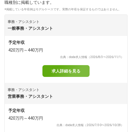
職種別に掲載しています。
※掲載している年収例はモデルケースです。実際の年収を保証するものではありません。
dodaチャットサポート
対応時間：10:00～22:00(日曜・年末年始を除く)
自動案内は24時間365日対応
事務・アシスタント
転職の「モヤモヤ」、一人で悩まず
一般事務・アシスタント
気軽に相談してみませんか？
dodaの使い方は？
予定年収
今の仕事を続けるべき？
420万円～440万円
出典：doda求人情報（2026/8/3〜2026/11/1）
ヘルプ
サイトマップ
求人詳細を見る
事務・アシスタント
営業事務・アシスタント
予定年収
420万円～440万円
出典：doda求人情報（2026/7/30〜2026/10/28）