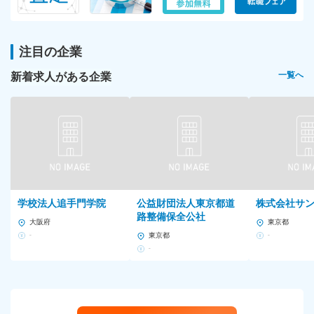
注目の企業
新着求人がある企業
一覧へ
学校法人追手門学院
公益財団法人東京都道
株式会社サ
路整備保全公社
大阪府
東京都
-
東京都
-
-