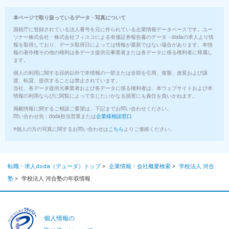
本ページで取り扱っているデータ・写真について
国税庁に登録されている法人番号を元に作られている企業情報データベースです。ユー
ソナー株式会社・株式会社フィスコによる有価証券報告書のデータ・dodaの求人より情
報を取得しており、データ取得日によっては情報が最新ではない場合があります。本情
報の著作権その他の権利は各データ提供元事業者または各データに係る権利者に帰属し
ます。
個人の利用に関する目的以外で本情報の一部または全部を引用、複製、改変および譲
渡、転貸、提供することは禁止されています。
当社、各データ提供元事業者および各データに係る権利者は、本ウェブサイトおよび本
情報の利用ならびに閲覧によって生じたいかなる損害にも責任を負いかねます。
掲載情報に関するご相談ご要望は、下記までお問い合わせください。
問い合わせ先：doda担当営業または
企業様相談窓口
※個人の方の写真に関するお問い合わせは
こちら
よりご連絡ください。
転職・求人doda（デューダ）トップ
>
企業情報・会社概要検索
>
学校法人 河合
塾
>
学校法人 河合塾の年収情報
個人情報の