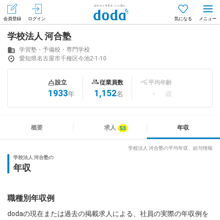
会員登録
ログイン
気になる
学校法人 河合塾
メニュー
会員登録（無料）
ログイン
学習塾・予備校・専門学校
愛知県名古屋市千種区今池2-1-10
はじめてdodaをご利用される方へ
設立
従業員数
平均年齢
1933
1,152
-
年
名
歳
求人を探す
求人を紹介してもらう
概要
求人
年収
学校法人 河合塾の平均年収、給与情報
学校法人 河合塾の
知りたい・聞きたい
年収
イベント
職種別年収例
専門サイト
dodaの現在または過去の掲載求人による、社員の実際の年収例を