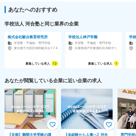
あなたへのおすすめ
学校法人 河合塾と同じ業界の企業
株式会社駿台教育研究所
学校法人神戸学園
学
学習塾・予備校・専門学校
学習塾・予備校・専門学校
東京都千代田区神田駿河台1-7-4
兵庫県神戸市東灘区向洋町中1-15
募集している求人
12
募集している求人
1
あなたが閲覧している企業に近い企業の求人
【京都】難関大学受験の講
【未経験から人事へ】河合
専門学校