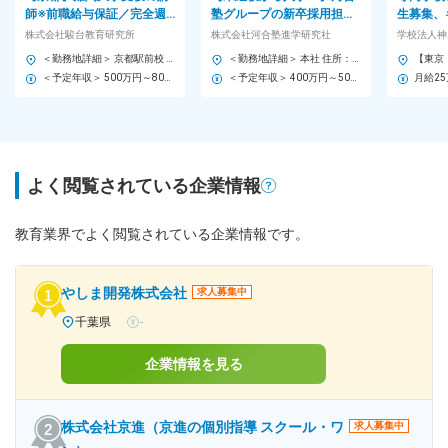
師※前職給与保証／完全週
塾グループの新卒採用担当
生募集、
休2日制／年休120日／残業
／説明会運営などからスタ
ト、教務
株式会社駿台教育研究所
株式会社河合塾進学研究社
学校法人神
15h
ート／土日祝休・日勤のみ
業務を担
＜勤務地詳細＞ 京都駅前校 住所：京都府京都市南区東九条上殿田町43 受動喫煙対策：屋内全面禁煙 変更の範囲：会社の定める事業所
＜勤務地詳細＞ 本社 住所：東京都文京区音羽1-19-18 東京都助産師会館6F 勤務地最寄駅：東京メトロ有楽町線／護国寺駅 受動喫煙対策：屋内全面禁煙 変更の範囲：会社の定める事業所
＜予定年収＞ 500万円～800万円 ＜賃金形態＞ 月給制 ＜賃金内訳＞ 月額（基本給）：250,000円～450,000円 ＜月給＞ 250,000円～450,000円 ＜昇給有無＞ 有 ＜残業手当＞ 有 ＜給与補足＞ ※経験・年齢を考慮の上、当社規定により決定します。（前職以上の給与保証あり） ※残業代100％支給 ■昇給：年1回（4月）※5月遡及 ■賞与：年2回（6月・12月）※過去実績：5か月以上 ■モデル年収例： 年収500万円／30代前半 年収600万円／30代中盤 賃金はあくまでも目安の金額であり、選考を通じて上下する可能性があります。 月給(月額)は固定手当を含めた表記です。
＜予定年収＞ 400万円～500万円 ＜賃金形態＞ 月給制 ＜賃金内訳＞ 月額（基本給）：245,000円～300,000円 ＜月給＞ 245,000円～300,000円 ＜昇給有無＞ 有 ＜残業手当＞ 有 ＜給与補足＞ ※年齢、能力に応じて決定します。 ■年齢／能力に応じて加給・優遇 ■賞与（基本給の３か月分） 賃金はあくまでも目安の金額であり、選考を通じて上下する可能性があります。 月給(月額)は固定手当を含めた表記です。
よく閲覧されている企業情報
教育業界でよく閲覧されている企業情報です。
やしま開発株式会社
求人募集中
千葉県
-
企業情報を見る
株式会社京進（京進の個別指導 スクール・ワ
求人募集中