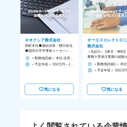
キオクシア株式会社
オーエスエレクトロニ
田町本社◆連結決算・開示担当
株式会社
◆国内大手半導体メーカー／業
＜丸紅G＞【東京・神田
界経験不問／在宅勤務可
事務※受発注業務の経験
＜勤務地詳細＞ 本社 住所：東京都港区芝浦3-1-21 田町ステーションタワーS 勤務地最寄駅：JR線／田町駅 受動喫煙対策：屋内全面禁煙 変更の範囲：会社の定める事業所（リモートワーク含む）
方へ／転勤無／年休130
＜予定年収＞ 550万円～1,260万円 ＜賃金形態＞ 月給制 ＜賃金内訳＞ 月額（基本給）：333,000円～800,000円 ＜月給＞ 333,000円～800,000円 ＜昇給有無＞ 有 ＜残業手当＞ 有 ＜給与補足＞ ■昇給年1回、賞与年2回（7月、12月） 【年収例】 ・950万円／36歳（既婚・子2人／月給53万円＋各種手当＋賞与） ・680万円／28歳（独身／月給39万円＋各種手当＋賞与） ※各種手当には、住宅費補助、家賃補助、（次世代育成手当）、20時間/月相当の時間外勤務手当含む。 賃金はあくまでも目安の金額であり、選考を通じて上下する可能性があります。 月給(月額)は固定手当を含めた表記です。
業20H
気になる
気になる
よく閲覧されている企業