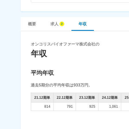
概要
求人
年収
オンコリスバイオファーマ株式会社の
年収
平均年収
過去5期分の平均年収は933万円。
21.12期単
22.12期単
23.12期単
24.12期単
2
814
791
925
1,061