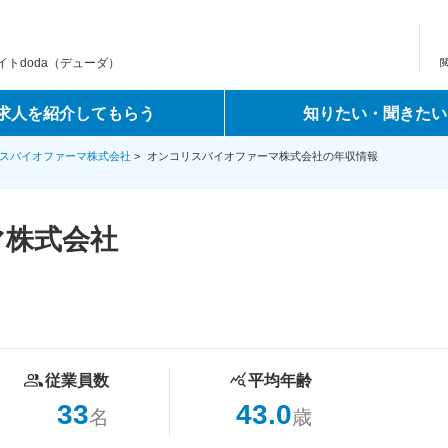
トdoda（デューダ）
求人を紹介してもらう
知りたい・聞きたい
スバイオファーマ株式会社
>
オンコリスバイオファーマ株式会社の年収情報
マ株式会社
従業員数
平均年齢
33
43.0
名
歳