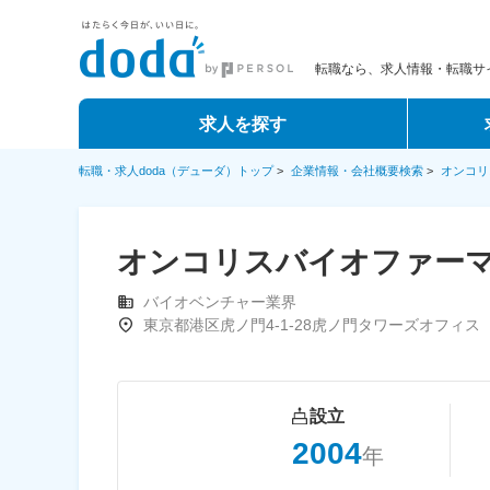
転職なら、求人情報・転職サイ
求人を探す
転職・求人doda（デューダ）トップ
>
企業情報・会社概要検索
>
オンコリ
オンコリスバイオファー
バイオベンチャー業界
東京都港区虎ノ門4-1-28虎ノ門タワーズオフィス
設立
2004
年