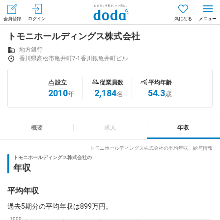
会員登録
ログイン
気になる
トモニホールディングス株式会社
メニュー
会員登録（無料）
ログイン
地方銀行
香川県高松市亀井町7-1香川銀亀井町ビル
はじめてdodaをご利用される方へ
設立
従業員数
平均年齢
2010
2,184
54.3
年
名
歳
求人を探す
求人を紹介してもらう
概要
求人
年収
トモニホールディングス株式会社の平均年収、給与情報
トモニホールディングス株式会社の
知りたい・聞きたい
年収
イベント
平均年収
過去5期分の平均年収は899万円。
専門サイト