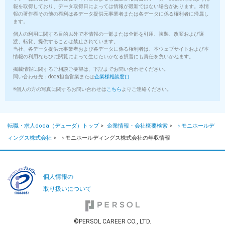
報を取得しており、データ取得日によっては情報が最新ではない場合があります。本情
報の著作権その他の権利は各データ提供元事業者または各データに係る権利者に帰属し
ます。
個人の利用に関する目的以外で本情報の一部または全部を引用、複製、改変および譲
渡、転貸、提供することは禁止されています。
当社、各データ提供元事業者および各データに係る権利者は、本ウェブサイトおよび本
情報の利用ならびに閲覧によって生じたいかなる損害にも責任を負いかねます。
掲載情報に関するご相談ご要望は、下記までお問い合わせください。
問い合わせ先：doda担当営業または
企業様相談窓口
※個人の方の写真に関するお問い合わせは
こちら
よりご連絡ください。
転職・求人doda（デューダ）トップ
>
企業情報・会社概要検索
>
トモニホールデ
ィングス株式会社
>
トモニホールディングス株式会社の年収情報
個人情報の
取り扱いについて
©PERSOL CAREER CO., LTD.