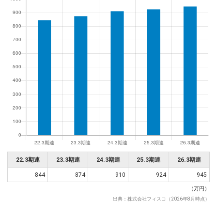
dodaチャットサポート
対応時間：10:00～22:00(日曜・年末年始を除く)
自動案内は24時間365日対応
転職の「モヤモヤ」、一人で悩まず
気軽に相談してみませんか？
dodaの使い方は？
今の仕事を続けるべき？
ヘルプ
サイトマップ
22.3期連
23.3期連
24.3期連
25.3期連
26.3期連
844
874
910
924
945
（万円）
出典：株式会社フィスコ（2026年8月時点）