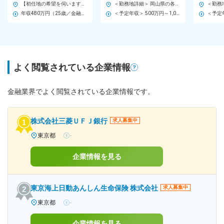
【初任地の希望を伺います！】 全国170店舗以上のイオン銀行窓口 【募集を行う地域】 北海道、青森県、岩手県、宮城県、秋田県、山形県、茨城県、栃木県、群馬県、埼玉県、千葉県、東京都、神奈川県、新潟県、富山県、石川県、山梨県、岐阜県、長野県、静岡県、愛知県、三重県、滋賀県、京都府、大阪府、兵庫県、奈良県、和歌山県、岡山県、広島県、徳島県、香川県、愛媛県、高知県、福岡県、熊本県、鹿児島県、宮崎県、沖縄県 ※U・Iターン歓迎 ご希望の働き方をお聞かせください。 ※総合職採用のため、将来的には全国転勤が発生する可能性がございます ◎各店舗の詳細は当社HPをご覧ください！ https://www.aeonbank.co.jp/branch/
＜勤務地詳細＞ 岡山県の各店舗 住所：現住所・ご希望を勘案し決定いたします。 受動喫煙対策：屋内全面禁煙 変更の範囲：会社の定める事業所
年収480万円（25歳／金融経験3年）
＜予定年収＞ 500万円～1,000万円 ＜賃金形態＞ 月給制 ＜賃金内訳＞ 月額（基本給）：300,000円～350,000円 ＜月給＞ 300,000円～350,000円 ＜昇給有無＞ 有 ＜残業手当＞ 有 ＜給与補足＞ ※予定年収はあくまでも目安の金額であり、選考を通じて上下する可能性があります。 ■昇給：年1回（10月） ■賞与：年2回（6月、12月） 賃金はあくまでも目安の金額であり、選考を通じて上下する可能性があります。 月給(月額)は固定手当を含めた表記です。
よく閲覧されている企業情報
金融業界でよく閲覧されている企業情報です。
株式会社三菱ＵＦＪ銀行
求人募集中
東京都
-
企業情報を見る
東京海上日動あんしん生命保険 株式会社
求人募集中
東京都
-
企業情報を見る