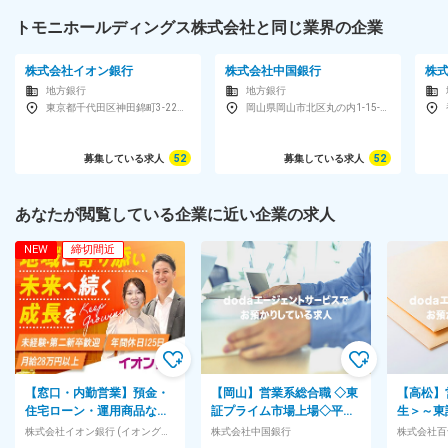
トモニホールディングス株式会社と同じ業界の企業
株式会社イオン銀行
株式会社中国銀行
株
地方銀行
地方銀行
東京都千代田区神田錦町3-22テラススクエア
岡山県岡山市北区丸の内1-15-20
募集している求人
52
募集している求人
52
あなたが閲覧している企業に近い企業の求人
NEW
締切間近
【窓口・内勤営業】預金・
【岡山】営業系総合職 ◇東
【高松】
住宅ローン・運用商品など
証プライム市場上場◇平均
生＞～東
の自社サービスの提案など
残業月15H程度◇キャリア
旅行会社
株式会社イオン銀行 (イオングループ)
株式会社中国銀行
株式会社百
をお任せ
パス豊富◇ノー残業デー
者歓迎！