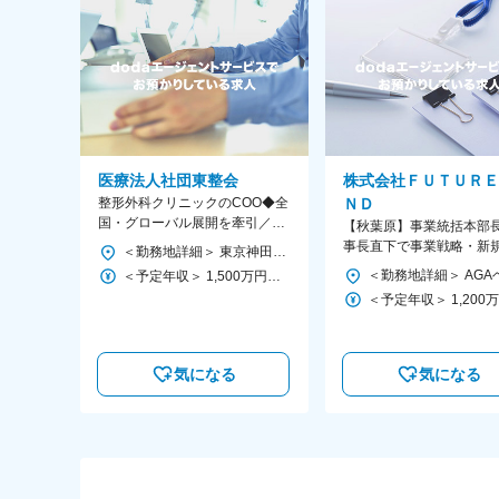
医療法人社団東整会
株式会社ＦＵＴＵＲＥ
整形外科クリニックのCOO◆全
ＮＤ
国・グローバル展開を牽引／急
【秋葉原】事業統括本部
成長医療法人の経営中核／業界
事長直下で事業戦略・新
＜勤務地詳細＞ 東京神田整形外科クリニック 住所：東京都千代田区鍛冶町2丁目8-6 メディカルプライム神田3F 勤務地最寄駅：JR山手線／神田駅 受動喫煙対策：屋内全面禁煙 変更の範囲：会社の定める事業所
未経験歓迎
開発を推進
＜予定年収＞ 1,500万円～2,000万円 ＜賃金形態＞ 月給制 ＜賃金内訳＞ 月額（基本給）：1,200,000円～1,500,000円 ＜月給＞ 1,200,000円～1,500,000円 ＜昇給有無＞ 有 ＜残業手当＞ 有 ＜給与補足＞ ※経験やスキルを考慮して決定します。 ■昇給：年1回 ■賞与：年2回 賃金はあくまでも目安の金額であり、選考を通じて上下する可能性があります。 月給(月額)は固定手当を含めた表記です。
気になる
気になる