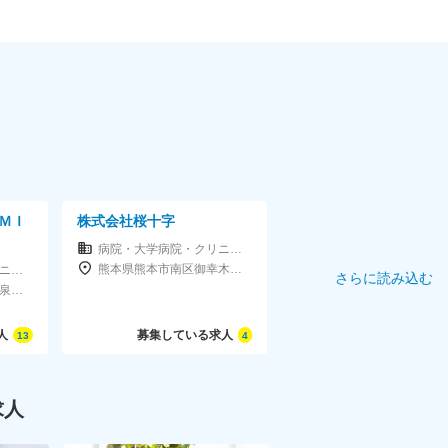
ＭＩ
株式会社桜十字
病院・大学病院・クリニック
熊本県熊本市南区御幸木部1-1-1
病院・大学病院・クリニック
さらに読み込む
東京都千代田区神田和泉町1-6-16ヤマトビル405
人
募集している求人
13
4
求人