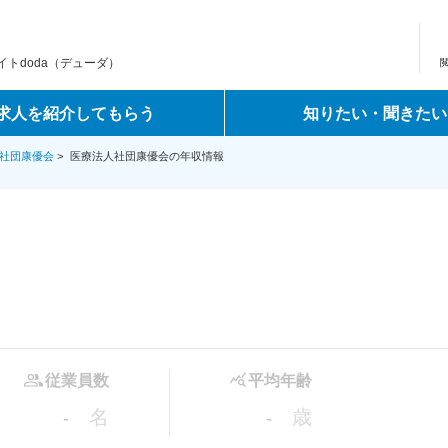
トdoda（デューダ）
求人を紹介してもらう
知りたい・聞きたい
社団康優会
>
医療法人社団康優会の年収情報
従業員数
平均年齢
名
歳
-
-