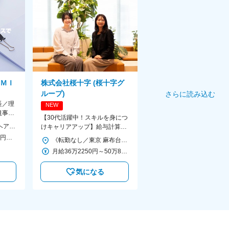
ＭＩ
株式会社桜十字 (桜十字グ
ループ)
さらに読み込む
長／理
NEW
規事業
【30代活躍中！スキルを身につ
＜勤務地詳細＞ AGAヘアクリニック秋葉原本院 住所：東京都千代田区外神田3-12-8 住友不動産秋葉原ビル9F 受動喫煙対策：屋内全面禁煙 変更の範囲：会社の定める事業所（リモートワーク含む）
けキャリアアップ】給与計算・
労務に関する業務全般をお任せ
＜予定年収＞ 1,200万円～1,794万円 ＜賃金形態＞ 月給制 ＜賃金内訳＞ 月額（基本給）：240,000円 その他固定手当/月：120,000円～640,000円 ＜月給＞ 360,000円～880,000円 ＜昇給有無＞ 有 ＜残業手当＞ 無 ＜給与補足＞ 事業統括本部長級1686万円（1200～1794万円）。全員一律の基本給に5つの手当と+αを組み合わせた金額が報酬となります。 賃金はあくまでも目安の金額であり、選考を通じて上下する可能性があります。 月給(月額)は固定手当を含めた表記です。
《転勤なし／東京 麻布台／関西》 【東京】 東京都港区麻布台1丁目3番1号 麻布台ヒルズ森JPタワー27階 ★2025年4月より新オフィスへ移転！ ＜アクセス＞ ・東京メトロ日比谷線「神谷町駅」徒歩6分（地下通路直結） ・東京メトロ南北線「六本木一丁目駅」徒歩7分（地下通路直結） 【関西】 場所未定（大阪を予定） ※東京での研修の可能性あり ※受動喫煙対策あり（敷地内禁煙）
月給36万2250円～50万8000円（固定残業代含む） ※経験・スキル・前職給与を考慮の上、決定いたします。 ※固定残業代は、時間外労働の有無に関わらず20時間分を、月4万6500円～6万5250円支給。 上記を超える時間外労働分は追加で支給いたします。
気になる