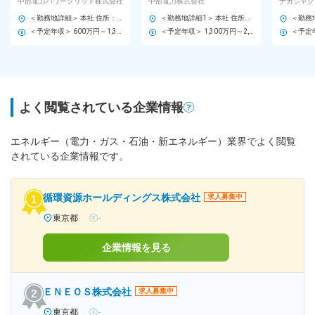
中部電力パワーグリッド株式会社
中部電力株式会社
ナカシャク
宅可◆残業20H
ト有◆東証プライム上場
IT・ア
＜勤務地詳細＞ 本社 住所：愛知県名古屋市東区東新町1 勤務地最寄駅：東山線／栄駅 受動喫煙対策：屋内全面禁煙 変更の範囲：会社の定める事業所（リモートワーク含む）
＜勤務地詳細1＞ 本社 住所：愛知県名古屋市東区東新町1 勤務地最寄駅：地下鉄東山線／栄駅 受動喫煙対策：敷地内全面禁煙 ＜勤務地詳細2＞ インド 住所：海外 受動喫煙対策：屋内全面禁煙 ＜勤務地詳細3＞ 東京オフィス 住所：東京都中央区銀座八丁目１７－１ 受動喫煙対策：敷地内全面禁煙 変更の範囲：会社の定める事業所（リモートワーク含む）
＜予定年収＞ 600万円～1,300万円 ＜賃金形態＞ 月給制 ＜賃金内訳＞ 月額（基本給）：250,000円～500,000円 ＜月給＞ 250,000円～500,000円 ＜昇給有無＞ 有 ＜残業手当＞ 有 ＜給与補足＞ 【モデル年収】 30歳（主任）：約770万円（残業20H・扶養2名） 35歳（副長）：約980万円（残業20H・扶養2名） 40歳（課長）：約1,300万円 ※加えて、扶養手当、住宅手当、カフェテリアプランなど ※ご経験で前後します。給与水準や福利厚生、勤務体系等は中部電力株式会社の社員と同一。 賃金はあくまでも目安の金額であり、選考を通じて上下する可能性があります。 月給(月額)は固定手当を含めた表記です。
＜予定年収＞ 1,300万円～2,350万円 ＜賃金形態＞ 月給制 ＜賃金内訳＞ 月額（基本給）：650,000円～1,500,000円 その他固定手当/月：300,000円～400,000円 ＜月給＞ 950,000円～1,900,000円 ＜昇給有無＞ 有 ＜残業手当＞ 有 ＜給与補足＞ ■その他固定手当：海外赴任手当（30万円～40万円） ※上記に加えて、扶養手当、引っ越し手当、住宅手当、単身赴任手当、退職金、カフェテリアプラン有（ご経験により前後します） 賃金はあくまでも目安の金額であり、選考を通じて上下する可能性があります。 月給(月額)は固定手当を含めた表記です。
よく閲覧されている企業情報
エネルギー（電力・ガス・石油・新エネルギー）業界でよく閲覧
されている企業情報です。
循環資源ホールディングス株式会社
求人募集中
東京都
-
企業情報を見る
ＥＮＥＯＳ株式会社
求人募集中
東京都
-