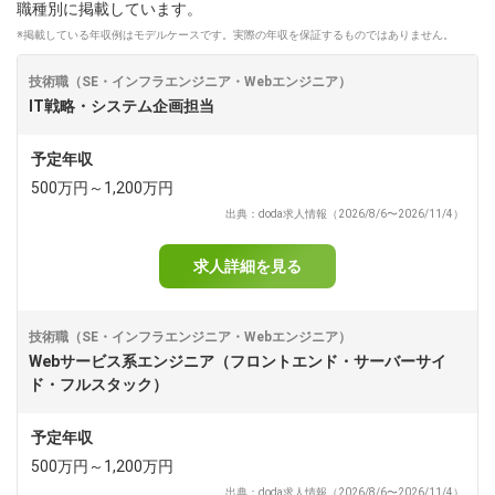
職種別に掲載しています。
※掲載している年収例はモデルケースです。実際の年収を保証するものではありません。
dodaチャットサポート
対応時間：10:00～22:00(日曜・年末年始を除く)
自動案内は24時間365日対応
技術職（SE・インフラエンジニア・Webエンジニア）
転職の「モヤモヤ」、一人で悩まず
IT戦略・システム企画担当
気軽に相談してみませんか？
dodaの使い方は？
予定年収
今の仕事を続けるべき？
500万円～1,200万円
出典：doda求人情報（2026/8/6〜2026/11/4）
ヘルプ
サイトマップ
求人詳細を見る
技術職（SE・インフラエンジニア・Webエンジニア）
Webサービス系エンジニア（フロントエンド・サーバーサイ
ド・フルスタック）
予定年収
500万円～1,200万円
出典：doda求人情報（2026/8/6〜2026/11/4）