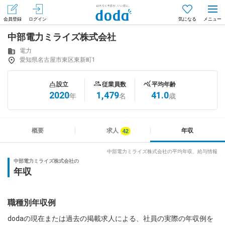
会員登録
ログイン
気になる
中部電力ミライズ株式会社
メニュー
会員登録（無料）
ログイン
電力
愛知県名古屋市東区東新町1
はじめてdodaをご利用される方へ
設立
従業員数
平均年齢
2020
1,479
41.0
年
名
歳
求人を探す
求人を紹介してもらう
概要
求人
年収
中部電力ミライズ株式会社の平均年収、給与情報
中部電力ミライズ株式会社の
知りたい・聞きたい
年収
イベント
職種別年収例
専門サイト
dodaの現在または過去の掲載求人による、社員の実際の年収例を