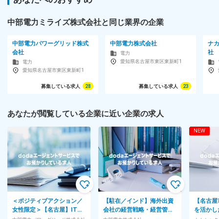
中部電力ミライズ株式会社と同じ業界の企業
中部電力パワーグリッド株式
中部電力株式会社
ナ
会社
社
電力
愛知県名古屋市東区東新町1
電力
愛知県名古屋市東区東新町1
募集している求人
28
募集している求人
23
あなたが閲覧している企業に近い企業の求人
NEW
＜ポジティブアクション／
【駐在／インド】海外出資
【名古屋
女性限定＞【名古屋】IT領
会社の経営戦略・経営管理
を活かし
域オープンポジション◆在
◆家族帯同OK・赴任サポー
作ディレ