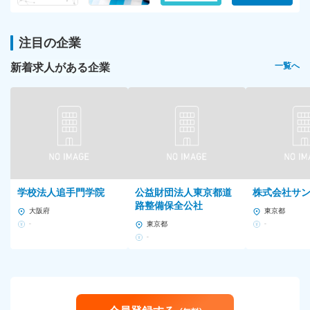
注目の企業
新着求人がある企業
一覧へ
学校法人追手門学院
公益財団法人東京都道
株式会社サ
路整備保全公社
大阪府
東京都
-
東京都
-
-