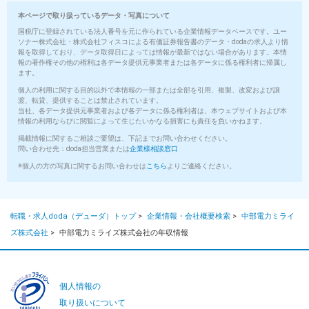
本ページで取り扱っているデータ・写真について
国税庁に登録されている法人番号を元に作られている企業情報データベースです。ユー
ソナー株式会社・株式会社フィスコによる有価証券報告書のデータ・dodaの求人より情
報を取得しており、データ取得日によっては情報が最新ではない場合があります。本情
報の著作権その他の権利は各データ提供元事業者または各データに係る権利者に帰属し
ます。
個人の利用に関する目的以外で本情報の一部または全部を引用、複製、改変および譲
渡、転貸、提供することは禁止されています。
当社、各データ提供元事業者および各データに係る権利者は、本ウェブサイトおよび本
情報の利用ならびに閲覧によって生じたいかなる損害にも責任を負いかねます。
掲載情報に関するご相談ご要望は、下記までお問い合わせください。
問い合わせ先：doda担当営業または
企業様相談窓口
※個人の方の写真に関するお問い合わせは
こちら
よりご連絡ください。
転職・求人doda（デューダ）トップ
>
企業情報・会社概要検索
>
中部電力ミライ
ズ株式会社
>
中部電力ミライズ株式会社の年収情報
個人情報の
取り扱いについて