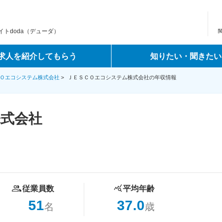
トdoda（デューダ）
求人を紹介してもらう
知りたい・聞きたい
Ｏエコシステム株式会社
>
ＪＥＳＣＯエコシステム株式会社の年収情報
式会社
従業員数
平均年齢
51
37.0
名
歳