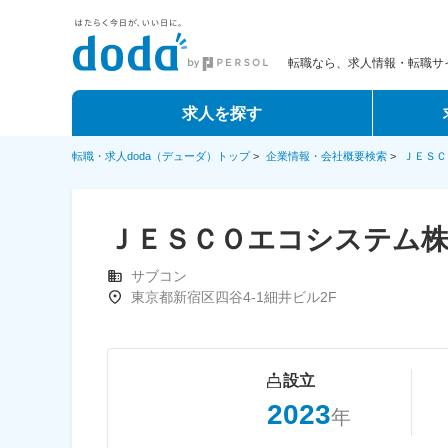
転職なら、求人情報・転職サイ
求人を探す
転職・求人doda（デューダ）トップ
>
企業情報・会社概要検索
>
ＪＥＳＣ
ＪＥＳＣＯエコシステム株
サブコン
東京都新宿区四谷4-1細井ビル2F
設立
2023
年