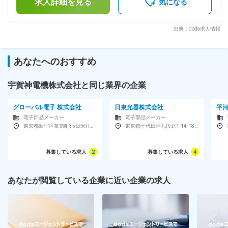
求人詳細を見る
選考を通じて上下する可能性があります。月給(月額)は固定手
気になる
内に電力を送り込むために必要不可欠な設備です。 当社の製
当を含めた表記です。
造する配電盤は、国立競技場や羽田空港ターミナル、さいたま
スーパーアリーナ、恵比寿ガーデンプレイス、クイーンズスク
出典：doda求人情報
エア横浜等、大型商業施設や工場、研究機関等に納入され、電
気インフラを支えています。 当社が創業以来、安定的な業績
を維持しているのには、二つの理由があります。ひとつは電気
あなたへのおすすめ
設備というインフラ事業を長年展開してきたことで、社会に必
要とされる確かな技術の蓄積があることにあります。二つ目
は、キュービクル式高圧受変電設備という“配電盤のスタンダ
宇賀神電機株式会社と同じ業界の企業
ード”を生み出した業界内でも稀有な存在であることです。
1954年に当社が発明したこの製品は博覧会で好評を得た後、
グローバル電子 株式会社
日東光器株式会社
平
認知が広がり、今ではキュービクル式が国内で主流の設備とな
電子部品メーカー
電子部品メーカー
っています。 変更の範囲：会社の定める業務
東京都新宿区箪笥町35日米TIME24ビル
東京都千代田区九段北1-14-18日東ビル3F
募集している求人
2
募集している求人
4
あなたが閲覧している企業に近い企業の求人