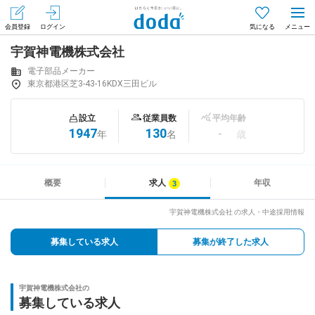
会員登録
ログイン
気になる
宇賀神電機株式会社
メニュー
会員登録（無料）
ログイン
電子部品メーカー
東京都港区芝3-43-16KDX三田ビル
はじめてdodaをご利用される方へ
設立
従業員数
平均年齢
1947
130
-
年
名
歳
求人を探す
求人を紹介してもらう
概要
求人
年収
宇賀神電機株式会社 の求人・中途採用情報
知りたい・聞きたい
募集している求人
募集が終了した求人
イベント
宇賀神電機株式会社の
専門サイト
募集している求人