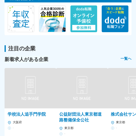
注目の企業
新着求人がある企業
一覧へ
学校法人追手門学院
公益財団法人東京都道
株式会社サ
路整備保全公社
大阪府
東京都
-
東京都
-
-