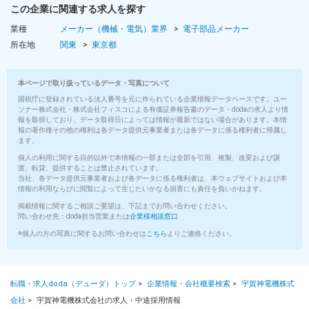
この企業に関連する求人を探す
業種
メーカー（機械・電気）業界
電子部品メーカー
所在地
関東
東京都
本ページで取り扱っているデータ・写真について
国税庁に登録されている法人番号を元に作られている企業情報データベースです。ユー
ソナー株式会社・株式会社フィスコによる有価証券報告書のデータ・dodaの求人より情
報を取得しており、データ取得日によっては情報が最新ではない場合があります。本情
報の著作権その他の権利は各データ提供元事業者または各データに係る権利者に帰属し
ます。
個人の利用に関する目的以外で本情報の一部または全部を引用、複製、改変および譲
渡、転貸、提供することは禁止されています。
当社、各データ提供元事業者および各データに係る権利者は、本ウェブサイトおよび本
情報の利用ならびに閲覧によって生じたいかなる損害にも責任を負いかねます。
掲載情報に関するご相談ご要望は、下記までお問い合わせください。
問い合わせ先：doda担当営業または
企業様相談窓口
※個人の方の写真に関するお問い合わせは
こちら
よりご連絡ください。
転職・求人doda（デューダ）トップ
>
企業情報・会社概要検索
>
宇賀神電機株式
会社
>
宇賀神電機株式会社の求人・中途採用情報