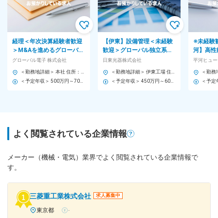
経理＜年次決算経験者歓迎
【伊東】設備管理＜未経験
※未経験
＞M&Aを進めるグローバル
歓迎＞グローバル独立系光
河】高性
商社｜住宅・家族手当／退
学部品メーカー◇腰を据え
加工業務
グローバル電子 株式会社
日東光器株式会社
平河ヒュー
職金有｜所定労働7.5H
て長く働ける環境／福利厚
形）◆プ
＜勤務地詳細＞ 本社 住所：東京都新宿区箪笥町35 日米TIME24ビル 勤務地最寄駅：都営大江戸線／牛込神楽坂駅 受動喫煙対策：屋内全面禁煙 変更の範囲：会社の定める事業所
＜勤務地詳細＞ 伊東工場 住所：静岡県伊東市富戸字先原1317-45 受動喫煙対策：屋内全面禁煙 変更の範囲：会社の定める事業所
生◎
休み
＜予定年収＞ 500万円～700万円 ＜賃金形態＞ 月給制 特記事項なし ＜賃金内訳＞ 月額（基本給）：295,000円～400,000円 ＜月給＞ 295,000円～400,000円 ＜昇給有無＞ 有 ＜残業手当＞ 有 ＜給与補足＞ ・上記年収は月20時間程度の残業代を含んだ金額です。 ・上記年収はご経験に応じて前後する可能性がございます。 賃金はあくまでも目安の金額であり、選考を通じて上下する可能性があります。 月給(月額)は固定手当を含めた表記です。
＜予定年収＞ 450万円～600万円 ＜賃金形態＞ 月給制 ＜賃金内訳＞ 月額（基本給）：222,000円～260,000円 ＜月給＞ 222,000円～260,000円 ＜昇給有無＞ 有 ＜残業手当＞ 有 ＜給与補足＞ ※経験やスキルを考慮して決定します。 ■賞与：年2回（3月・9月）※直近1年の実績：合計5.3か月／年 賃金はあくまでも目安の金額であり、選考を通じて上下する可能性があります。 月給(月額)は固定手当を含めた表記です。
よく閲覧されている企業情報
メーカー（機械・電気）業界でよく閲覧されている企業情報で
す。
三菱重工業株式会社
求人募集中
東京都
-