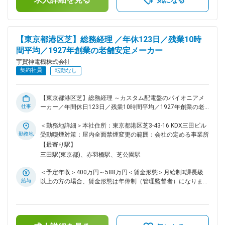
気になる
な業績を維持しているのには、二つの理由があります。ひとつ
は電気設備というインフラ事業を長年展開してきたことで、社
会に必要とされる確かな技術の蓄積があることにあります。二
つ目は、キュービクル式高圧受変電設備という“配電盤のスタ
【東京都港区芝】総務経理 ／年休123日／残業10時
ンダード”を生み出した業界内でも稀有な存在であることで
間平均／1927年創業の老舗安定メーカー
す。1954年に当社が発明したこの製品は博覧会で好評を得た
後、認知が広がり、今ではキュービクル式が国内で主流の設備
宇賀神電機株式会社
となっています。 変更の範囲：会社の定める業務
契約社員
転勤なし
【東京都港区芝】総務経理 ～カスタム配電盤のパイオニアメ
仕事
ーカー／年間休日123日／残業10時間平均／1927年創業の老
舗安定企業～ ■職務内容： 経理業務を中心に、当社のバック
オフィス業務を既存担当者と分担して行っていただきます。具
＜勤務地詳細＞本社住所：東京都港区芝3-43-16 KDX三田ビル
体的には次のような仕事をお任せします。 ▼経理： ・入出金
勤務地
受動喫煙対策：屋内全面禁煙変更の範囲：会社の定める事業所
業務 ・伝票入力 ・仕分業務 ・経費精算 ・請求業務 ・支払い
【最寄り駅】
管理 ・税務補助 ・決算業務 等 ▼総務： ・PCをはじめとする
三田駅(東京都)、赤羽橋駅、芝公園駅
ITインフラの管理 ・社用車の管理 ・備品管理 ・オフィス保全
における窓口対応 ・諸契約の管理 ■配属部署： 管理本部統括
＜予定年収＞400万円～588万円＜賃金形態＞月給制※課長級
役員1名、人事労務担当部長1名、経理財務担当部長1名、経理
給与
以上の方の場合、賃金形態は年俸制（管理監督者）になりま
入力担当1名、受注・請求担当1名が在籍しております。製品
す。＜賃金内訳＞月額（基本給）：280,000円～420,000円＜
知識や業界全体像の理解等、業務を進める上で必要な事はしっ
月給＞280,000円～420,000円＜昇給有無＞有＜残業手当＞有
かりと教育を行いますので、ご安心ください！ ■当社につい
＜給与補足＞■賞与：有／2025年度、通年で平均して月給2.0
て： 当社は2027年に創業100年を迎える配電盤メーカーで
か月分を支給しました。賃金はあくまでも目安の金額であり、
す。配電盤は日常生活ではあまり見かけない設備ですが、施設