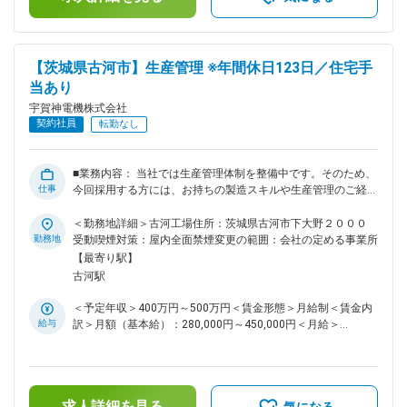
展開してきたことで、社会に必要とされる確かな技術の蓄積が
あることにあります。二つ目は、キュービクル式高圧受変電設
備という“配電盤のスタンダード”を生み出した業界内でも稀有
な存在であることです。1954年に当社が発明したこの製品は
【茨城県古河市】生産管理 ※年間休日123日／住宅手
博覧会で好評を得た後、認知が広がり、今ではキュービクル式
当あり
が国内で主流の設備となっています。 変更の範囲：会社の定
める業務
宇賀神電機株式会社
契約社員
転勤なし
■業務内容： 当社では生産管理体制を整備中です。そのため、
仕事
今回採用する方には、お持ちの製造スキルや生産管理のご経験
をもとに当社の生産管理体制整備に貢献していただきたいと思
います。 ※外注先の指導や情報交換等を目的に出張が生じる可
＜勤務地詳細＞古河工場住所：茨城県古河市下大野２０００
能性があります。遠方への出張は年に数回、1回の出張は2泊3
勤務地
受動喫煙対策：屋内全面禁煙変更の範囲：会社の定める事業所
日ほどです。 ■研修体制： ・入社1、2ヶ月：OJT研修を中心
【最寄り駅】
に、業界や当社の特徴等も学んでいただきます。 ・入社2、3
古河駅
ヶ月：製造現場で実践的に経験を積んでいただきます。 ■当社
について： 当社は2027年に創業100年を迎える配電盤メーカ
＜予定年収＞400万円～500万円＜賃金形態＞月給制＜賃金内
ーです。配電盤は日常生活ではあまり見かけない設備ですが、
給与
訳＞月額（基本給）：280,000円～450,000円＜月給＞
施設内に電力を送り込むために必要不可欠な設備です。 当社
280,000円～450,000円＜昇給有無＞有＜残業手当＞有＜給与
の製造する配電盤は、国立競技場や羽田空港ターミナル、さい
補足＞■賞与：有／2025年度、通年で平均して月給2.0か月分
たまスーパーアリーナ、恵比寿ガーデンプレイス、クイーンズ
を支給しました。賃金はあくまでも目安の金額であり、選考を
スクエア横浜等、大型商業施設や工場、研究機関等に納入さ
通じて上下する可能性があります。月給(月額)は固定手当を含
れ、電気インフラを支えています。 当社が創業以来、安定的
求人詳細を見る
めた表記です。