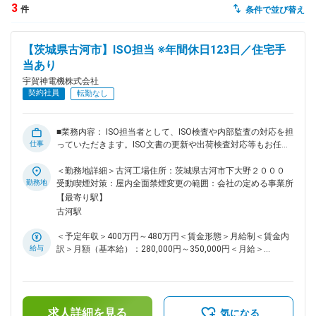
3
件
条件で並び替え
dodaチャットサポート
対応時間：10:00～22:00(日曜・年末年始を除く)
【茨城県古河市】ISO担当 ※年間休日123日／住宅手
自動案内は24時間365日対応
転職の「モヤモヤ」、一人で悩まず
当あり
気軽に相談してみませんか？
宇賀神電機株式会社
dodaの使い方は？
契約社員
転勤なし
今の仕事を続けるべき？
■業務内容： ISO担当者として、ISO検査や内部監査の対応を担
仕事
っていただきます。ISO文書の更新や出荷検査対応等もお任せ
する予定です。 ■研修体制： ・入社1、2ヶ月：OJT研修を中
ヘルプ
サイトマップ
心に、業界や当社の特徴等も学んでいただきます。 ・入社2～
＜勤務地詳細＞古河工場住所：茨城県古河市下大野２０００
6ヶ月：ISO業務を担当しながら、当社で必要な検査資格を取
勤務地
受動喫煙対策：屋内全面禁煙変更の範囲：会社の定める事業所
得していただきます。 ・入社6ヶ月～1年：ISO・監査対応をお
【最寄り駅】
任せいたします。 ■当社について： 当社は2027年に創業100
古河駅
年を迎える配電盤メーカーです。配電盤は日常生活ではあまり
見かけない設備ですが、施設内に電力を送り込むために必要不
＜予定年収＞400万円～480万円＜賃金形態＞月給制＜賃金内
可欠な設備です。 当社の製造する配電盤は、国立競技場や羽
給与
訳＞月額（基本給）：280,000円～350,000円＜月給＞
田空港ターミナル、さいたまスーパーアリーナ、恵比寿ガーデ
280,000円～350,000円＜昇給有無＞有＜残業手当＞有＜給与
ンプレイス、クイーンズスクエア横浜等、大型商業施設や工
補足＞■賞与：有／2025年度、通年で平均して月給2.0か月分
場、研究機関等に納入され、電気インフラを支えています。
を支給しました。賃金はあくまでも目安の金額であり、選考を
当社が創業以来、安定的な業績を維持しているのには、二つの
通じて上下する可能性があります。月給(月額)は固定手当を含
理由があります。ひとつは電気設備というインフラ事業を長年
求人詳細を見る
めた表記です。
気になる