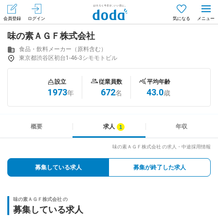
会員登録
ログイン
気になる
味の素ＡＧＦ株式会社
メニュー
会員登録（無料）
ログイン
食品・飲料メーカー（原料含む）
東京都渋谷区初台1-46-3シモモトビル
はじめてdodaをご利用される方へ
設立
従業員数
平均年齢
1973
672
43.0
年
名
歳
求人を探す
求人を紹介してもらう
概要
求人
年収
味の素ＡＧＦ株式会社 の求人・中途採用情報
知りたい・聞きたい
募集している求人
募集が終了した求人
イベント
味の素ＡＧＦ株式会社 の
専門サイト
募集している求人