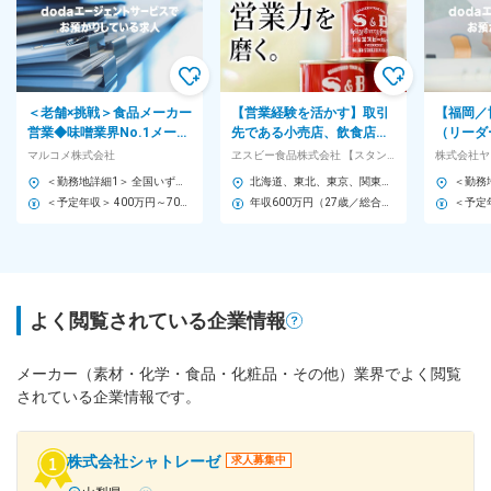
＜老舗×挑戦＞食品メーカー
【営業経験を活かす】取引
【福岡／
営業◆味噌業界No.1メーカ
先である小売店、飲食店、
（リーダ
ー※業界未経験OK◇初任地
問屋などに向けた、商品の
つカルパ
マルコメ株式会社
ヱスビー食品株式会社 【スタンダード市場】
株式会社ヤ
会社決定／転勤有
販売企画・売り場の提案 な
ー◆年休
＜勤務地詳細1＞ 全国いずれかの営業所 住所：全国いずれかの営業所に配属となります。 受動喫煙対策：屋内全面禁煙 ＜勤務地詳細2＞ 西日本支社（大阪） 住所：大阪府淀川区西中島5-5-15 新大阪セントラルタワー 6F 勤務地最寄駅：新大阪駅 受動喫煙対策：屋内喫煙可能場所あり ＜勤務地詳細3＞ 東日本支社（東京） 住所：東京都新宿区高田馬場1-34-7 勤務地最寄駅：JR山手線／高田馬場駅 受動喫煙対策：屋内喫煙可能場所あり 変更の範囲：会社の定める事業所
北海道、東北、東京、関東・信越、中部、関西、中四国、九州の各拠点 ※全国転勤あり 【詳細】 ■北海道支店／札幌市 ■東北支店／盛岡市、仙台市 ■東京支店／中央区、板橋区、立川市、千葉市、横浜市 ■関東・信越支店／さいたま市、新潟市、長野市 ■中部支店／名古屋市、静岡市、金沢市 ■関西支店／大阪市 ■中四国支店／広島市、岡山市、高松市 ■九州支店／福岡市、鹿児島市、那覇市 ※受動喫煙防止策あり：敷地内全面禁煙
ど
＜予定年収＞ 400万円～700万円 ＜賃金形態＞ 月給制 ＜賃金内訳＞ 月額（基本給）：230,000円～402,500円 ＜月給＞ 230,000円～402,500円 ＜昇給有無＞ 有 ＜残業手当＞ 有 ＜給与補足＞ ※経験・資格・能力等を考慮の上、決定します（詳細は面談時に応相談）。 ■昇給：年1回（4月） ■賞与：年2回（7月・12月） 賃金はあくまでも目安の金額であり、選考を通じて上下する可能性があります。 月給(月額)は固定手当を含めた表記です。
年収600万円（27歳／総合職／月給30万円＋手当＋賞与）
よく閲覧されている企業情報
メーカー（素材・化学・食品・化粧品・その他）業界でよく閲覧
されている企業情報です。
株式会社シャトレーゼ
求人募集中