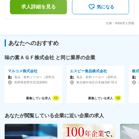
月）賃金はあくまでも目安の金額であり、選考を通じて上下す
理など、専門性を活かした対外的な役割も担います。 【具体
求人詳細を見る
る可能性があります。月給(月額)は固定手当を含めた表記で
気になる
的な業務例】 ・機能性素材の研究業務（スクリーニング、機
す。
能発現評価、安全性検討） ・大学・公的機関・研究機関との
共同研究推進・技術的窓口対応 ・臨床試験の企画・設計、外
出典：doda求人情報
部CROのコントロール ・学会発表・論文作成等のアカデミッ
クアウトプット ・機能性表示食品の届出資料作成・申請対応
（経験に応じて） ・研究成果を活用した社内（開発・マー
あなたへのおすすめ
ケ）との連携 ※分析業務自体は外部委託・グループ会社との連
携が中心となります。 ■組織構成 開発研究所（約67名） └ 技
術開発部（約24名） └ 基盤技術開発グループ（7名） 能性素
味の素ＡＧＦ株式会社 と同じ業界の企業
材研究担当：2名体制（うち1名欠員補充） ■このポジションの
魅力 基礎研究を起点に、自身の研究成果が論文化され、特許
マルコメ株式会社
エスビー食品株式会社
株
や機能性表示を経て最終的に製品として世の中に届く。その手
食品・飲料メーカー（原料含む）
食品・飲料メーカー（原料含む）
応えを一貫して実感できる研究ポジションです。少数精鋭環境
長野県長野市安茂里883
東京都中央区日本橋兜町18-6
のため、研究者としての専門性だけでなく、視野を広げたキャ
リア形成が可能です。 変更の範囲：会社の定める業務
募集している求人
11
募集している求人
13
あなたが閲覧している企業に近い企業の求人