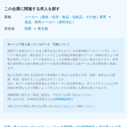
この企業に関連する求人を探す
業種
メーカー（素材・化学・食品・化粧品・その他）業界
食品・飲料メーカー（原料含む）
所在地
関東
東京都
本ページで取り扱っているデータ・写真について
国税庁に登録されている法人番号を元に作られている企業情報データベースです。ユー
ソナー株式会社・株式会社フィスコによる有価証券報告書のデータ・dodaの求人より情
報を取得しており、データ取得日によっては情報が最新ではない場合があります。本情
報の著作権その他の権利は各データ提供元事業者または各データに係る権利者に帰属し
ます。
個人の利用に関する目的以外で本情報の一部または全部を引用、複製、改変および譲
渡、転貸、提供することは禁止されています。
当社、各データ提供元事業者および各データに係る権利者は、本ウェブサイトおよび本
情報の利用ならびに閲覧によって生じたいかなる損害にも責任を負いかねます。
掲載情報に関するご相談ご要望は、下記までお問い合わせください。
問い合わせ先：doda担当営業または
企業様相談窓口
※個人の方の写真に関するお問い合わせは
こちら
よりご連絡ください。
転職・求人doda（デューダ）トップ
>
企業情報・会社概要検索
>
味の素ＡＧＦ株