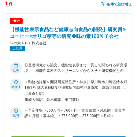
1
件
条件で並び替え
dodaチャットサポート
対応時間：10:00～22:00(日曜・年末年始を除く)
NEW
自動案内は24時間365日対応
転職の「モヤモヤ」、一人で悩まず
【機能性表示食品など健康志向食品の開発】研究員※
気軽に相談してみませんか？
コーヒー×オリゴ糖等の研究◆味の素100％子会社
dodaの使い方は？
味の素ＡＧＦ株式会社
今の仕事を続けるべき？
正社員
◎基礎研究から論文、機能性表示まで一貫して関われる研究環
仕事
境！ └機能性素材のスクリーニングから大学・研究機関との共
ヘルプ
サイトマップ
同研究、論文作成、機能性表示食品の届出まで研究成果を社会
実装する一連のプロセスに主体的に携われます。 ◎味の素
＜勤務地詳細＞開発研究所住所：神奈川県川崎市川崎区鈴木町
100％子会社で今までの経験を活かして、コーヒーをはじめと
勤務地
1番1号 味の素(株)食品研究所内勤務地最寄駅：京急大師線／
する嗜好飲料とギフトを通して、「ココロ」と「カラダ」の健
鈴木町駅受動喫煙対策：敷地内全面禁煙変更の範囲：会社の定
【最寄り駅】
康、そして明日のよりよい生活に貢献！ ■採用背景： 機能性
める事業所
川崎大師駅、鈴木町駅、東門前駅
素材の研究を強化していく予定です。「腸活コーヒー」に向け
たオリゴ糖をはじめとする複数素材の研究を本格化させるた
＜予定年収＞560万円～760万円＜賃金形態＞月給制＜賃金内
め、機能性素材の基礎研究を主軸に担える研究者を募集しま
給与
訳＞月額（基本給）：276,000円～375,000円＜月給＞
す。 ■業務内容： コーヒー由来成分やオリゴ糖を中心に、他
276,000円～375,000円＜昇給有無＞有＜残業手当＞有＜給与
の機能性素材の可能性探索まで担当。基礎研究を軸にしなが
補足＞※予定年収は初年度のものです。前職考慮の上、ご相談
ら、応用・商品化フェーズにも関与できます。外部研究機関と
させて頂きます。※昇給 年1回（4月）賞与 年2回（6月、12
の共同研究が多く、研究内容の議論・進行管理・エビデンス整