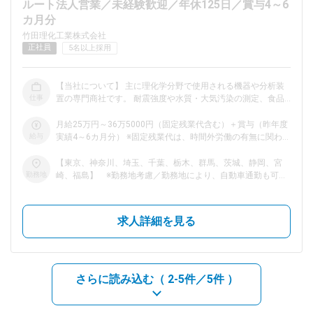
ルート法人営業／未経験歓迎／年休125日／賞与4～6
カ月分
dodaチャットサポート
竹田理化工業株式会社
対応時間：10:00～22:00(日曜・年末年始を除く)
正社員
5名以上採用
自動案内は24時間365日対応
転職の「モヤモヤ」、一人で悩まず
気軽に相談してみませんか？
【当社について】 主に理化学分野で使用される機器や分析装
dodaの使い方は？
仕事
置の専門商社です。 耐震強度や水質・大気汚染の測定、食品
今の仕事を続けるべき？
の検査、新薬や新素材の研究など、健康で豊かな生活を支える
機器を扱っています。 ＼ポイント／ ★未経験歓迎 …… 入社時
月給25万円～36万5000円（固定残業代含む）＋賞与（昨年度
には、専門的な知識や経験は不問。 専門性の高い分野だから
給与
実績4～6カ月分） ※固定残業代は、時間外労働の有無に関わら
こそ、“万全の教育体制”が自慢です◎ これまでの経歴や、文理
ず15時間分を、月3万円～5万円支給。上記を超える時間外労
問わず活躍できる環境です。 実際に直近の入社者も、文系出
ヘルプ
働分は追加で支給 ＜試用期間中の給与＞ 月給23万5000円～
サイトマップ
【東京、神奈川、埼玉、千葉、栃木、群馬、茨城、静岡、宮
身や営業未経験で入社しています！ ★“寄り添う姿勢”が活きる
34万円（固定残業代含む） ※固定残業代は、時間外労働の有無
勤務地
崎、福島】 ※勤務地考慮／勤務地により、自動車通勤も可能
…… ルート営業が中心ですので、お客様とじっくり向き合える
に関わらず7.5時間分を、月1万5000円～2万5000円支給。上
＜東京支店・官庁大学営業部＞ 東京都渋谷区恵比寿西2-16-8
環境です。 （問い合わせがあった場合のみ、新規のお客様訪
記を超える時間外労働分は追加で支給 ＼頑張りは賞与でしっ
＜西東京支店＞ 東京都日野市日野本町5-2-8 ＜横浜支店＞ 神奈
問を行います。） そのため、「お客様の声に耳を傾けるこ
かり還元します！／ ノルマなしとはいえ、あなたの成果はし
川県横浜市鶴見区鶴見中央3-20-9 鶴見大栄ビル ＜湘南支店＞
求人詳細を見る
と」「お客様目線で、課題解決方法を考えること」が非常に大
っかり賞与で還元します。 昨年度は年間で最大6カ月分の支給
神奈川県平塚市宮の前1-13 甲南アセット平塚ビル ＜埼玉支店
切。 聞き上手な方、相手に親身に寄り添うことができる方で
実績もあり！ 「成果を正当に評価して欲しい！」という方も
＞ 埼玉県さいたま市大宮区土手町1-62-1 ワコーレ大宮ビルII
あれば、活躍できる素質は充分です！ お客様ごとに課題が異
ぜひご応募ください◎
＜千葉支店＞ 千葉県千葉市中央区新千葉2-7-2 大宗センタービ
なるため、単なる御用聞きではなく“提案型営業”としてのスキ
ルヂング 205 ＜宇都宮支店＞ 栃木県宇都宮市東宿郷4-2-7 ＜高
ルが身につきます。 【具体的な仕事の流れ】 ▼訪問 ―― 定期
崎支店＞ 群馬県高崎市鶴見町1-1 ＜筑波支店＞ 茨城県つくば
さらに読み込む（
2-5件／5件
）
的にお客様を訪問する他、問い合わせを頂いた企業を訪問し、
市東2-21-22 ＜鹿島支店＞ 茨城県神栖市大野原1-16-5 ＜三島支
ニーズをヒアリング。 その上で、1000社以上ある仕入先の製
店＞ 静岡県三島市寿町7-4 ＜延岡営業所＞ 宮崎県延岡市南町1-
品の中からお客様の要望に合うものをご提案します。 ▼見積