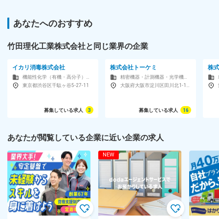
あなたへのおすすめ
竹田理化工業株式会社と同じ業界の企業
イカリ消毒株式会社
株式会社トーケミ
株
機能性化学（有機・高分子）メーカー
精密機器・計測機器・光学機器・分析機器メーカー
東京都渋谷区千駄ヶ谷5-27-11
大阪府大阪市淀川区田川北1-12-11
募集している求人
3
募集している求人
16
あなたが閲覧している企業に近い企業の求人
NEW