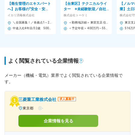
【衛生管理のエキスパート
【台東区】テクニカルライ
【ノルマ
へ】お客様の"安全・安
ター ※未経験歓迎／自社
業】土日
心"を支える、やりがいのあ
装置の説明書・仕様書の作
業界トッ
イカリ消毒株式会社
株式会社トーケミ
株式会社守
る仕事です
成／内勤中心／月残業10h
ランド製
＼全国募集！／各拠点1～2名採用 ★転勤ナシ／U・Iターン歓迎 └配属先は100％希望を反映 ★マイカー通勤＆直行直帰OK（勤務地や現場による） ＼積極採用エリア／ 【北海道】北海道／旭川市、北見市、釧路市 【東北】宮城県／仙台市 【関東】茨城県／つくば市 東京都／江東区、町田市、武蔵村山市 埼玉県／さいたま市、ふじみ野市 神奈川県／横浜市、藤沢市、伊勢原市 山梨県／中央市 【東海】岐阜県／羽島市 愛知県／名古屋市、知立市 三重県／四日市市 【北信越】新潟県／新潟市、長岡市 【関西】京都府／京都市 大阪府／東大阪市 兵庫県／加古川市、神戸市、西宮市 【中国】鳥取県／米子市 岡山県／岡山市 【四国】徳島県／徳島市 広島県／福山市 【九州】福岡県／福岡市 熊本県／熊本市 鹿児島県／鹿児島市 ※詳しい所在地は当社HPをご覧ください。 https://www.ikari.co.jp/company/network/
＜勤務地詳細＞ 東部支店 住所：東京都台東区台東1丁目19番2号 受動喫煙対策：屋内全面禁煙 変更の範囲：会社の定める事業所
カー
中途入社4年目/32歳 500万円
＜予定年収＞ 400万円～550万円 ＜賃金形態＞ 月給制 ＜賃金内訳＞ 月額（基本給）：270,000円～370,000円 ＜月給＞ 270,000円～370,000円 ＜昇給有無＞ 有 ＜残業手当＞ 有 ＜給与補足＞ ※経験・能力等を考慮し、当社規定により決定致します。 ※予定年収は2年目の年収となります。 ■昇給：年1回（4月） ■賞与：年3回（夏期7月・冬期12月・決算賞与3月or6月） ■年収例： 480万円／30歳（入社3年） 520万円／35歳（入社5年） 630万円／40歳（入社10年） 賃金はあくまでも目安の金額であり、選考を通じて上下する可能性があります。 月給(月額)は固定手当を含めた表記です。
よく閲覧されている企業情報
メーカー（機械・電気）業界でよく閲覧されている企業情報で
す。
三菱重工業株式会社
求人募集中
東京都
-
企業情報を見る