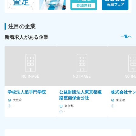
注目の企業
新着求人がある企業
一覧へ
学校法人追手門学院
公益財団法人東京都道
株式会社サ
路整備保全公社
大阪府
東京都
-
東京都
-
-