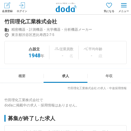
会員登録
ログイン
気になる
竹田理化工業株式会社
メニュー
会員登録（無料）
ログイン
精密機器・計測機器・光学機器・分析機器メーカー
東京都渋谷区恵比寿西2-7-5
はじめてdodaをご利用される方へ
設立
従業員数
平均年齢
1948
-
-
年
名
歳
求人を探す
求人を紹介してもらう
概要
求人
年収
竹田理化工業株式会社 の求人・中途採用情報
知りたい・聞きたい
竹田理化工業株式会社で
dodaに掲載中の求人・採用情報はありません。
イベント
募集が終了した求人
専門サイト