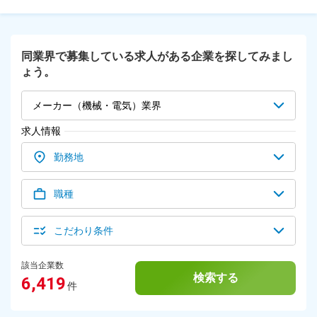
4-4 ＜いわき支店＞ 福島県いわき市佐糠町東1-12-10 ※受動喫
作成・受発注業務 ―― 専用システムにデータを入力し、見積書
煙対策：屋内禁煙（東京支店・官庁大学営業部があるビルのみ
を作成。 フォーマットに沿って作業すれば完成するので、PC
居室とは別の階に喫煙室あり）
が苦手な方も安心！ 受注後は注文内容を社内システムに登録
します。 ▼納品・アフターサポート ―― 消耗品は都度直接届
同業界で募集している求人がある企業を探してみまし
けるか郵送で対応。 大型機器であればメーカーから納入さ
ょう。
れ、設置時に立ち会います。 この他、納品後の不具合や追加
依頼があった際は営業が担当します。 【提案先は？】 研究や
品質管理を担う組織の多くがお客様。 民間企業だけでなく、
メーカー（機械・電気）業界
大学や官公庁といった組織とも取引があります。 商談がすぐ
に受注に結び付くわけではなく、担当エリアのお客様を継続的
求人情報
にフォローし、相談を受けながら信頼関係を築いていくスタイ
ルです。
勤務地
職種
こだわり条件
該当企業数
検索する
6,419
件