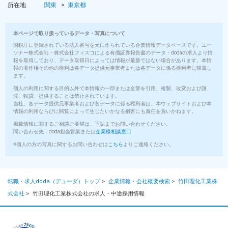
所在地
関東
東京都
本ページで取り扱っているデータ・写真について
国税庁に登録されている法人番号を元に作られている企業情報データベースです。ユー
ソナー株式会社・株式会社フィスコによる有価証券報告書のデータ・dodaの求人より情
報を取得しており、データ取得日によっては情報が最新ではない場合があります。本情
報の著作権その他の権利は各データ提供元事業者または各データに係る権利者に帰属し
ます。
個人の利用に関する目的以外で本情報の一部または全部を引用、複製、改変および譲
渡、転貸、提供することは禁止されています。
当社、各データ提供元事業者および各データに係る権利者は、本ウェブサイトおよび本
情報の利用ならびに閲覧によって生じたいかなる損害にも責任を負いかねます。
掲載情報に関するご相談ご要望は、下記までお問い合わせください。
問い合わせ先：doda担当営業または
企業様相談窓口
※個人の方の写真に関するお問い合わせは
こちら
よりご連絡ください。
転職・求人doda（デューダ）トップ
>
企業情報・会社概要検索
>
竹田理化工業株
式会社
>
竹田理化工業株式会社の求人・中途採用情報