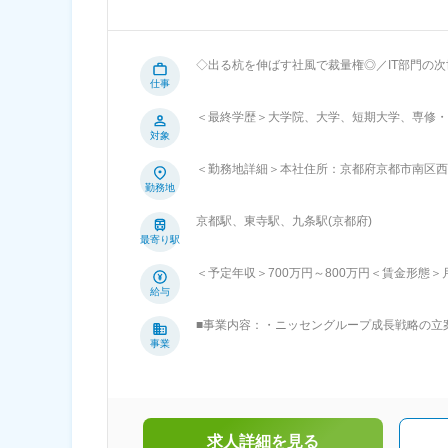
◇出る杭を伸ばす社風で裁量権◎／IT部門の次世代部長候補として、経営
ケーションを図り、会社の方向性を踏まえたI
仕事
し、将来的にはIT部門の責任者として経営に参
＜最終学歴＞大学院、大学、短期大学、専修・
ジェクト進捗管理 ・社内外の調整 ・ベンダ
対象
モチベーション管理） ■魅力ポイント： 経営課題に直結するポジション上位メンバーとして、経営層と連携しながら会社の重要
課題に取り組み、IT戦略を通じて企業成長に
＜勤務地詳細＞本社住所：京都府京都市南区西
DX推進まで、幅広いプロジェクトに参画し、
の範囲：無
勤務地
から要件定義、実装・運用まで、IT領域全体を俯瞰しな
ス制度の導入 ◎有給消化率80％超 ◎えるぼし認定企業 ◎育休後の
京都駅、東寺駅、九条駅(京都府)
社の雰囲気は、自由と裁量権のある社風です。
最寄り駅
風土があります。提案もどんどんでき、提案の根拠があれば、その提案
グ販売を行う企業として創業し、現在は株式会
＜予定年収＞700万円～800万円＜賃金形態＞
を行っております。グループ会社では、通信販
83,966円）含む＜賃金内訳＞月額（基本給）：50
給与
をお守りするための保険代理店事業、生活をよ
当＞有＜給与補足＞賞与：年2回賃金はあくま
ております。 常に「お客様視点」に立ち、お
■事業内容：・ニッセングループ成長戦略の立
定手当を含めた表記です。
対応し、お客様のご期待にお応えできるよう、今後もさら
能・ニッセングループ経営執行の監督機能■沿
事業
る業務
純粋持株会社へと移行したことを受け、社名を
した。■ニッセングループ基本戦略：「未来永
を行う。（2）現在の事業運営に慢心せず常に
規事業を常に育成し、複数事業を営むことで経
財務基盤を形成・維持する。（5）企業ガバナ
求人詳細を見る