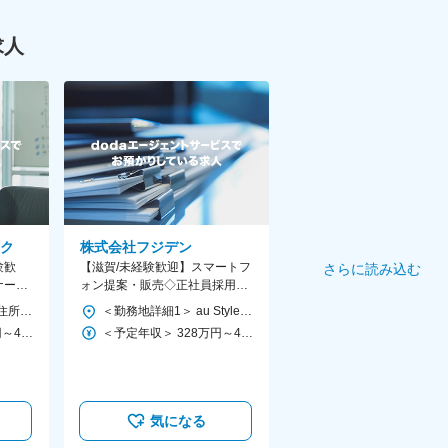
求人
ク
株式会社フジデン
験歓
【滋賀/未経験歓迎】スマートフ
さらに読み込む
ナー／
ォン提案・販売◇正社員採用／
界シェ
20代活躍中◇残業少なめ・働き
＜勤務地詳細＞ 本社 住所：京都府向日市森本町野田3-1 勤務地最寄駅：JR東海道本線／向日町駅 受動喫煙対策：屋内全面禁煙
＜勤務地詳細1＞ au Style 野洲 住所：滋賀県野洲市冨波乙616-1 受動喫煙対策：屋内全面禁煙 ＜勤務地詳細2＞ au Style守山 住所：滋賀県守山市播磨田町3004-2 受動喫煙対策：屋内全面禁煙 ＜勤務地詳細3＞ au Style栗東 住所：滋賀県栗東市下鈎1144-1 勤務地最寄駅：栗東駅 受動喫煙対策：敷地内全面禁煙 変更の範囲：無
方改善
＜予定年収＞ 300万円～450万円 ＜賃金形態＞ 月給制 ＜賃金内訳＞ 月額（基本給）：223,700円～335,000円 固定残業手当/月：56,300円～80,000円（固定残業時間35時間0分/月） 超過した時間外労働の残業手当は追加支給 ＜月給＞ 280,000円～415,000円（一律手当を含む） ＜昇給有無＞ 有 ＜残業手当＞ 有 ＜給与補足＞ ※経験・能力等を考慮の上、当社規定により決定します。 ■昇給：年1回（7月） ■賞与：年2回（8月・12月） 賃金はあくまでも目安の金額であり、選考を通じて上下する可能性があります。 月給(月額)は固定手当を含めた表記です。
＜予定年収＞ 328万円～408万円 ＜賃金形態＞ 月給制 ＜賃金内訳＞ 月額（基本給）：196,500円～244,500円 固定残業手当/月：44,500円～55,500円（固定残業時間30時間0分/月） 超過した時間外労働の残業手当は追加支給 ＜月給＞ 241,000円～300,000円（一律手当を含む） ＜昇給有無＞ 有 ＜残業手当＞ 有 ＜給与補足＞ ・賞与：年2回（6月・12月） ・昇給：年2回（4月・10月） ※賞与、昇給は実績に応じ変動 ■モデル年収： ・店長（400万～500万） ・ブロックバイザー（430～600万） ・スーパーバイザー（600～800万円） 賃金はあくまでも目安の金額であり、選考を通じて上下する可能性があります。 月給(月額)は固定手当を含めた表記です。
気になる