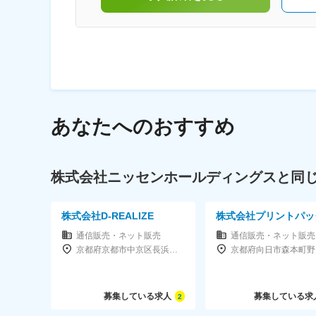
ホルダーに対してバランスのとれたESG経営
展させる。
あなたへのおすすめ
株式会社ニッセンホールディングスと同
株式会社D-REALIZE
株式会社プリントパッ
通信販売・ネット販売
通信販売・ネット販売
京都府京都市中京区長浜町153おいけビル3F
京都府向日市森本町野田
募集している求人
募集している求
2