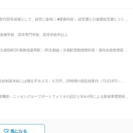
に参画◇ ■業務内容： 経営層との連携経営層とコミュニ
T戦略を検討頂きます。 将来の部長候補として、組織づくりや人材育成にも関与
画するチャンスがあります。 ・部門方針を策定 ・ITチームへの展開リード ・プロ
各種学校、高等専門学校、高等学校卒以上
ーへの要件伝達および実現に向けた調整 ・チームマネジメント（メンバーの育成・
貢献できます。 多様なプロジェクトで力を発揮基幹システム刷新から業務効率化、
九条院町26 勤務地最寄駅：JR京都線／京都駅受動喫煙対策：屋内全面禁煙変更
リーダーシップを発揮できる環境です。 上流から下流まで一貫して関与戦略立案
がら推進できるため、総合的なスキルを磨けます。 ■特徴： ◎フレック
復帰率100％（男女共に） ■働く環境： 8名（20代～50代） 会
年齢、学歴、性別は評価に全く関係なく、とにかく成果を出せば評価される企業
を任されます。 ■当社について： 1970年に呉服のカタロ
社ニッセンで、婦人服を中心とした衣料品、インテリア雑貨などの通信販売事業
月給制基本給には職位手当３万～６万円、20時間の固定残業代（73,014円～
売のノウハウを活かした他事業者様向けBtoB通販支援事業、お客様の大切な生活
0,000円～575,000円＜月給＞500,000円～575,000円＜昇給有無＞有＜残業手
り豊かに、かつ便利にお買い物をお楽しみいただくための金融事業などを手掛け
でも目安の金額であり、選考を通じて上下する可能性があります。月給(月額)は固
客様のライフステージ・ライフシーンに寄り添いながら、この市場の変化に迅速に
案機能・ニッセングループポートフォリオの設計とM＆A等による新規事業開発機
に商品・サービスの向上に努めております。 変更の範囲：会社の定め
革：京都市南区に本社を置く通信販売会社です。2007年6月にニッセングループを
「株式会社ニッセン」から「株式会社ニッセンホールディングス」へと変更しま
劫発展する会社を目指して」（1）人材こそが事業運営の要とし、経営人材の育成
変革を求め、経営環境の変化に対応し、既存事業を継続的に磨き上げる。（3）新
営の安定化を図る。（4）成長を支え、経営環境の急な変化に対応できる強固な
ンスを重視、経営の透明性を確保し、また企業の社会性を意識して、全ステーク
気になる