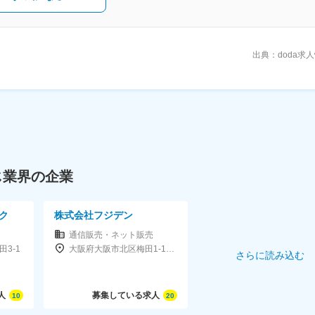
を行う。（6）上記を実行するための柔軟な純粋持株会社形式の経営体制を継続発
出典：doda求
じ業界の企業
ク
株式会社フジデン
通信販売・ネット販売
3-1
大阪府大阪市北区梅田1-13-1大阪梅田ツインタワーズ・サウス19F
さらに読み込む
人
募集している求人
10
20