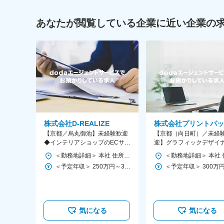
あなたが閲覧している企業に近い企業の
株式会社D-REALIZE
株式会社プリントパッ
【京都／烏丸御池】未経験歓迎
【京都（向日町）／未経
◆インテリアショップのECサイ
迎】グラフィックデザイ
ト運営／チャレンジを推奨する
転勤なし／ネット印刷業
＜勤務地詳細＞ 本社 住所：京都府京都市中京区長浜町153 おいけビル3F 勤務地最寄駅：各線／烏丸御池駅 受動喫煙対策：敷地内喫煙可能場所あり 変更の範囲：会社の定める事業所
社風
アトップクラス
＜予定年収＞ 250万円～360万円 ＜賃金形態＞ 日給月給制 ＜賃金内訳＞ 月額（基本給）：188,000円/月21日間勤務想定 その他固定手当/月：1,000円～60,000円 固定残業手当/月：28,200円～35,700円（固定残業時間20時間0分/月） 超過した時間外労働の残業手当は追加支給 ＜想定月額＞ 217,200円～283,700円（一律手当を含む） ＜昇給有無＞ 有 ＜残業手当＞ 有 ＜給与補足＞ ※給与詳細は、経験や能力により応相談 ■昇給：年１回 ■賞与：年２回（賞与初年度年1回／本人・会社業績による） ※第１９期…基本給 平均3.75ヶ月分 ■固定残業時間：希望やスキルおよび配属先に応じた時間を年単位で設定 ■その他固定手当：役職手当 賃金はあくまでも目安の金額であり、選考を通じて上下する可能性があります。 月給(月額)は固定手当を含めた表記です。
気になる
気になる