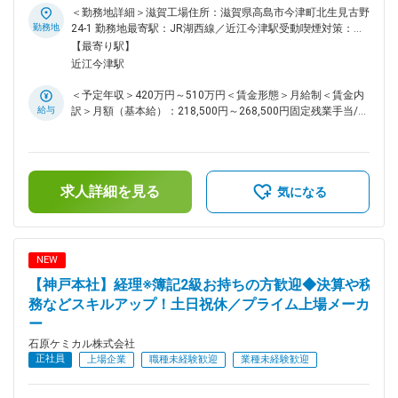
■□ ■業務概要： 滋賀工場にて経理担当として業務に携わって
＜勤務地詳細＞滋賀工場住所：滋賀県高島市今津町北生見古野
いただきます。 本社経理とやり取りする橋渡しのような役割
勤務地
24-1 勤務地最寄駅：JR湖西線／近江今津駅受動喫煙対策：屋
も期待しています。 ■業務詳細： ・主に経理事務 ・原価計算
内全面禁煙変更の範囲：会社の定める事業所
【最寄り駅】
・棚卸資産在庫管理 ・本社経理部との連携 ・総務事務全般
近江今津駅
（備品の管理・データ入力管理、電話当番・従業員の昼食手
配 等） ■組織構成： 生産管理課9名 うち1名が原価計算をメ
＜予定年収＞420万円～510万円＜賃金形態＞月給制＜賃金内
インに担当、3名が設備関連、5名が生産管理係 （30代～40代
給与
訳＞月額（基本給）：218,500円～268,500円固定残業手当/
メイン、男性8名・女性1名） ※設備関連業務は本ポジションの
月：35,000円（固定残業時間20時間0分/月～20時間0分/月）
担当範囲外となります。 ■入社後の流れ： 原価計算をメイン
超過した時間外労働の残業手当は追加支給＜月給＞253,500円
で担当している社員から徐々に業務を引継ぎながら覚えていた
～303,500円（一律手当を含む）＜昇給有無＞有＜残業手当＞
だきます。OJTで徐々に教育いたしますので実務未経験の方
有＜給与補足＞■昇給：年1回（4月）■賞与：年2回（6月、12
もご安心ください◎ ■当社の特徴： ◇当社は電子関連分野、自
求人詳細を見る
月）※賞与の係数は業績変動あり賃金はあくまでも目安の金額
気になる
動車用品分野、鉄鋼・化学を中心とする工業薬品の3つの分野
であり、選考を通じて上下する可能性があります。月給(月額)
で金属表面処理剤、電子材料及び機器、自動車用化学製品、工
は固定手当を含めた表記です。
業薬品の四つの事業をバランスよく展開、全天候型経営を強化
中です。 ◇絶え間ない3つの開発（自己開発・商品開発・市場
NEW
開発）を経営理念とし、「表面の技術を創造する」をテーマに
【神戸本社】経理※簿記2級お持ちの方歓迎◆決算や税
高性能で高品質な製品を市場に送り出し高い信頼性を追求、更
に既成概念に囚われず新しい角度から製品開発、技術開発に全
務などスキルアップ！土日祝休／プライム上場メーカ
力傾注しております。 変更の範囲：会社の定める業務
ー
石原ケミカル株式会社
正社員
上場企業
職種未経験歓迎
業種未経験歓迎