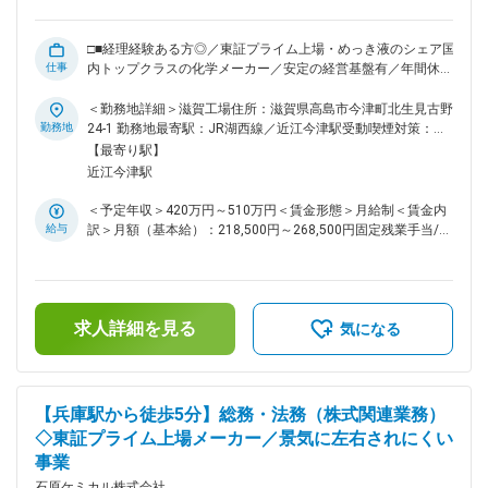
社員によるOJTを行い、業務を習得いただきます。一から丁
寧に教えますので、業界未経験の方もご安心ください。中途入
社でご入社された方も多く、風通しがよい組織です。 ■当社の
□■経理経験ある方◎／東証プライム上場・めっき液のシェア国
特徴： 当社は、電子関連分野、自動車用品分野、鉄鋼・化学
仕事
内トップクラスの化学メーカー／安定の経営基盤有／年間休日
を中心とする工業薬品の3つの分野で金属表面処理剤、電子材
125日■□ ■業務概要： 滋賀工場にて下記担当していただきま
料及び機器、自動車用化学製品、工業薬品の四つの事業をバラ
す。 ■業務詳細： ・製品・商品・販促品の受入、出荷、保管
＜勤務地詳細＞滋賀工場住所：滋賀県高島市今津町北生見古野
ンスよく展開、全天候型経営を強化中です。絶え間ない「自己
・輸出製品梱包作業 ・出荷事務およびシステム入力事務 ・出
勤務地
24-1 勤務地最寄駅：JR湖西線／近江今津駅受動喫煙対策：屋
開発」、「商品開発」、「市場開発」の3つの開発を経営理念
荷に関する運送会社との折衝および運賃管理 ■当社の特徴： ◇
内全面禁煙変更の範囲：会社の定める事業所
【最寄り駅】
とし、「表面の技術を創造する」をテーマに高性能で高品質な
当社は電子関連分野、自動車用品分野、鉄鋼・化学を中心とす
近江今津駅
製品を市場に送り出し高い信頼性を追求、更に既成概念に囚わ
る工業薬品の3つの分野で金属表面処理剤、電子材料及び機
れず新しい角度から製品開発、技術開発に全力傾注しておりま
器、自動車用化学製品、工業薬品の四つの事業をバランスよく
＜予定年収＞420万円～510万円＜賃金形態＞月給制＜賃金内
す。 変更の範囲：会社の定める業務
展開、全天候型経営を強化中です。 ◇絶え間ない3つの開発
給与
訳＞月額（基本給）：218,500円～268,500円固定残業手当/
（自己開発・商品開発・市場開発）を経営理念とし、「表面の
月：35,000円（固定残業時間20時間0分/月～20時間0分/月）
技術を創造する」をテーマに高性能で高品質な製品を市場に送
超過した時間外労働の残業手当は追加支給＜月給＞253,500円
り出し高い信頼性を追求、更に既成概念に囚われず新しい角度
～303,500円（一律手当を含む）＜昇給有無＞有＜残業手当＞
から製品開発、技術開発に全力傾注しております。 変更の範
有＜給与補足＞■昇給：年1回（4月）■賞与：年2回（6月、12
囲：会社の定める業務
求人詳細を見る
月）※賞与の係数は業績変動あり賃金はあくまでも目安の金額
気になる
であり、選考を通じて上下する可能性があります。月給(月額)
は固定手当を含めた表記です。
【兵庫駅から徒歩5分】総務・法務（株式関連業務）
◇東証プライム上場メーカー／景気に左右されにくい
事業
石原ケミカル株式会社