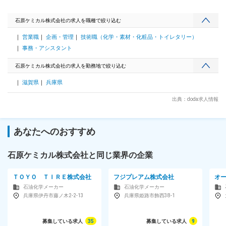
す。 ■働き方・社風の特徴： ・年間休日125日／完全週休2日
制 とメリハリを付けながら働くことができます。 ・中途入社
の方は全社員の56％と多く、プロパーとの差等は一切ありま
石原ケミカル株式会社の求人を職種で絞り込む
せん。社内のコミュニケーションも良好で、非常にアットホー
営業職
企画・管理
技術職（化学・素材・化粧品・トイレタリー）
ムな雰囲気です。 ■同社の特徴： 同社は、電子関連分野、自
動車用品分野、鉄鋼・化学を中心とする工業薬品の3つの分野
事務・アシスタント
で金属表面処理剤、電子材料及び機器、自動車用化学製品、工
業薬品の四つの事業をバランスよく展開、全天候型経営を強化
石原ケミカル株式会社の求人を勤務地で絞り込む
中です。絶え間ない「自己開発」、「商品開発」、「市場開
滋賀県
兵庫県
発」の3つの開発を経営理念とし、「表面の技術を創造する」
をテーマに高性能で高品質な製品を市場に送り出し高い信頼性
出典：doda求人情報
を追求、更に既成概念に囚われず新しい角度から製品開発、技
術開発に全力傾注しております。 変更の範囲：会社の定める
業務
あなたへのおすすめ
石原ケミカル株式会社と同じ業界の企業
ＴＯＹＯ ＴＩＲＥ株式会社
フジプレアム株式会社
オ
石油化学メーカー
石油化学メーカー
兵庫県伊丹市藤ノ木2-2-13
兵庫県姫路市飾西38-1
募集している求人
35
募集している求人
9