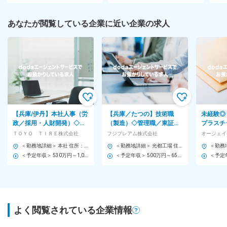
あなたが閲覧している企業に近い企業の求人
【兵庫/伊丹】本社人事（労
【兵庫／たつの】技術職
未経験◎
政／採用・人財開発）◇ご
（製造）◇管理職／東証ス
プラスチ
経験に応じて担当業務決定
タンダード上場／シェアト
年休15
ＴＯＹＯ ＴＩＲＥ株式会社
フジプレアム株式会社
オージェイ
◇プライム上場
ップクラスの技術／年休
万円／ニ
＜勤務地詳細＞ 本社 住所：兵庫県伊丹市藤ノ木2-2-13 勤務地最寄駅：JR宝塚（福知山）線／伊丹駅 受動喫煙対策：敷地内全面禁煙 変更の範囲：会社の定める事業所
＜勤務地詳細＞ 光都工場 住所：兵庫県たつの市新宮町光都1丁目490番地21号 勤務地最寄駅：JR姫新線／播磨新宮駅 受動喫煙対策：その他（敷地内禁煙（屋外喫煙可能場所あり）） 変更の範囲：会社の定める事業所
120日
＜予定年収＞ 530万円～1,000万円 ＜賃金形態＞ 月給制 ＜賃金内訳＞ 月額（基本給）：319,000円～534,800円 その他固定手当/月：1,800円～19,200円 ＜月給＞ 320,800円～554,000円 ＜昇給有無＞ 有 ＜残業手当＞ 有 ＜給与補足＞ ※経験・スキルを最大限考慮し、当社規定により優遇致します。 ■昇給：年1回 ■賞与：年2回（23年度5.3か月分 24年度5.6ヶ月分） 賃金はあくまでも目安の金額であり、選考を通じて上下する可能性があります。 月給(月額)は固定手当を含めた表記です。
＜予定年収＞ 500万円～650万円 ＜賃金形態＞ 年俸制 ＜賃金内訳＞ 年額（基本給）：5,000,000円～6,500,000円 ＜月額＞ 416,666円～541,666円（12分割） ＜昇給有無＞ 有 ＜残業手当＞ 有 賃金はあくまでも目安の金額であり、選考を通じて上下する可能性があります。 月給(月額)は固定手当を含めた表記です。
よく閲覧されている企業情報