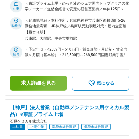
＜東証プライム上場・めっき液のシェア国内トップクラスの化
仕事
学メーカー／無借金経営で安定の経営基盤有／年休125日＞ ■
業務概要： 経理担当として業務に携わっていただきます。 入
社後長く経理としてご活躍頂け、経理職としての専門性を高め
＜勤務地詳細＞本社住所：兵庫県神戸市兵庫区西柳原町5-26
ていただけるポジションです。 ■業務詳細： ＜経理課・財務
勤務地
勤務地最寄駅：JR神戸線／兵庫駅受動喫煙対策：屋内全面禁
課共通＞ ◇伝票チェック（旅費経費精算、業者支払、入金、海
煙変更の範囲：会社の定める事業所
【最寄り駅】
外拠点に関わる伝票の内容確認） ◇会計システムへの伝票入力
兵庫駅、大開駅、中央市場前駅
（手入力ではなくExcelデータ入力） ◇財務会計（月次、四半
期及び期末の連結・単体決算） ◇税務申告（法人税・地方税・
＜予定年収＞420万円～510万円＜賃金形態＞月給制＜賃金内
事業税・事業所税申告書作成など税務全般） ◇法定開示（有価
給与
訳＞月額（基本給）：218,500円～268,500円固定残業手当/
証券報告書・決算短信・計算書類等の作成及び開示） ◇監査対
月：35,000円（固定残業時間20時間0分/月～20時間0分/月）
応（監査法人による法定監査対応） ＜経理課＞ ◇管理会計全
超過した時間外労働の残業手当は追加支給＜月給＞253,500円
般（年度計画、損益見込、部門別月次損益実績資料等の作成）
～303,500円（一律手当を含む）＜昇給有無＞有＜残業手当＞
◇固定資産管理（固定資産システムへの登録、償却資産申告書
有＜給与補足＞■昇給：年1回（4月）■賞与：年2回（6月、12
作成） ◇消費税（月次での消費税計上確認、消費税申告書作
求人詳細を見る
月）※賞与の係数は業績変動あり賃金はあくまでも目安の金額
気になる
成） ■組織構成： ・経理部全体12名 部長1名50代、次長1名40
であり、選考を通じて上下する可能性があります。月給(月額)
代 経理課：5名（20代2名、30代3名）うち女性3名 財務課：2
は固定手当を含めた表記です。
名（20代1名、30代1名） 情シス：3名（50代男性1名、40代
男性、20代女性1名） ■入社後の流れ： 監査対応、個別決算の
【神戸】法人営業（自動車メンテナンス用ケミカル製
一部、開示資料の元データ作成等簡単な業務から、それぞれの
品）※東証プライム上場
担当社員よりOJT形式で教育・引継ぎをさせていただきま
す。3年くらいご経験を積んでいただいた後、年次決算などを
石原ケミカル株式会社
担当頂く予定で、経理実務未経験の方にも段階的に業務を習得
正社員
上場企業
職種未経験歓迎
業種未経験歓迎
いただけます。 ■当社の特徴： ◇当社は電子関連分野、自動車
用品分野、鉄鋼・化学を中心とする工業薬品の3つの分野で金