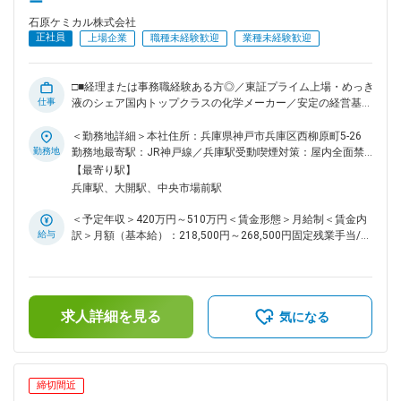
ー
内のコミュニケーションも良好で、非常にアットホームな社風
です。自分で思ったことを行動に移しやすく、小回りの利く職
石原ケミカル株式会社
場環境です。中途入社の方は全社員の56％と多く、プロパー
正社員
上場企業
職種未経験歓迎
業種未経験歓迎
との差等は一切ありません。 ■当社の特徴： 当社は、電子関
連分野、自動車用品分野、鉄鋼・化学を中心とする工業薬品の
3つの分野で金属表面処理剤、電子材料及び機器、自動車用化
□■経理または事務職経験ある方◎／東証プライム上場・めっき
学製品、工業薬品の四つの事業をバランスよく展開、全天候型
仕事
液のシェア国内トップクラスの化学メーカー／安定の経営基盤
経営を強化中です。絶え間ない「自己開発」、「商品開発」、
有／年間休日125日■□ ■業務概要： 経理担当として業務に携わ
「市場開発」の3つの開発を経営理念とし、「表面の技術を創
っていただきます。 ■業務詳細： ＜経理課・財務課共通＞ ◇
＜勤務地詳細＞本社住所：兵庫県神戸市兵庫区西柳原町5-26
造する」をテーマに高性能で高品質な製品を市場に送り出し高
伝票チェック（旅費経費精算、業者支払、入金、海外拠点に関
勤務地
勤務地最寄駅：JR神戸線／兵庫駅受動喫煙対策：屋内全面禁
い信頼性を追求、更に既成概念に囚われず新しい角度から製品
わる伝票の内容確認） ◇会計システムへの伝票入力（手入力で
煙変更の範囲：会社の定める事業所
【最寄り駅】
開発、技術開発に全力傾注しております。 変更の範囲：会社
はなくExcelデータ入力） ◇財務会計（月次、四半期及び期末
兵庫駅、大開駅、中央市場前駅
の定める業務
の連結・単体決算） ◇税務申告（法人税・地方税・事業税・事
業所税申告書作成など税務全般） ◇法定開示（有価証券報告
＜予定年収＞420万円～510万円＜賃金形態＞月給制＜賃金内
書・決算短信・計算書類等の作成及び開示） ◇監査対応（監査
給与
訳＞月額（基本給）：218,500円～268,500円固定残業手当/
法人による法定監査対応） ＜経理課＞ ◇管理会計全般（年度
月：35,000円（固定残業時間20時間0分/月～20時間0分/月）
計画、損益見込、部門別月次損益実績資料等の作成） ◇固定資
超過した時間外労働の残業手当は追加支給＜月給＞253,500円
産管理（固定資産システムへの登録、償却資産申告書作成） ◇
～303,500円（一律手当を含む）＜昇給有無＞有＜残業手当＞
消費税（月次での消費税計上確認、消費税申告書作成） ■当社
有＜給与補足＞■昇給：年1回（4月）■賞与：年2回（6月、12
の特徴： ◇当社は電子関連分野、自動車用品分野、鉄鋼・化学
求人詳細を見る
月）※賞与の係数は業績変動あり賃金はあくまでも目安の金額
気になる
を中心とする工業薬品の3つの分野で金属表面処理剤、電子材
であり、選考を通じて上下する可能性があります。月給(月額)
料及び機器、自動車用化学製品、工業薬品の四つの事業をバラ
は固定手当を含めた表記です。
ンスよく展開、全天候型経営を強化中です。 ◇絶え間ない3つ
の開発（自己開発・商品開発・市場開発）を経営理念とし、
締切間近
「表面の技術を創造する」をテーマに高性能で高品質な製品を