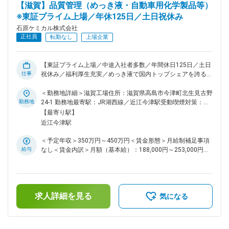
【滋賀】品質管理（めっき液・自動車用化学製品等）
市場に送り出し高い信頼性を追求、更に既成概念に囚われず新
しい角度から製品開発、技術開発に全力傾注しております。
※東証プライム上場／年休125日／土日祝休み
変更の範囲：会社の定める業務
石原ケミカル株式会社
正社員
転勤なし
上場企業
【東証プライム上場／中途入社者多数／年間休日125日／土日
仕事
祝休み／福利厚生充実／めっき液で国内トップシェアを誇る化
学メーカー】 ■職務内容： 同社は創業120年超の化学メーカー
です。めっき液や自動車用化学製品といったニッチ市場におい
＜勤務地詳細＞滋賀工場住所：滋賀県高島市今津町北生見古野
て高い占有率があり、めっき液では国内トップシェアを誇りま
勤務地
24-1 勤務地最寄駅：JR湖西線／近江今津駅受動喫煙対策：屋
す。同社の品質管理担当として、主に金属表面処理剤（めっき
内全面禁煙変更の範囲：会社の定める事業所
【最寄り駅】
液）や自動車用化学製品に関わる品質管理をお任せいたしま
近江今津駅
す。 ＜具体的には…＞ ・原料検査（めっき試験） ・製品検
査 等 ■取扱製品について： ・金属表面処理剤とは、同社の
＜予定年収＞350万円～450万円＜賃金形態＞月給制補足事項
主力製品である電子部品用めっき液です。国内トップシェアを
給与
なし＜賃金内訳＞月額（基本給）：188,000円～253,000円そ
誇る「鉛フリースズ及びスズ合金めっき液」を取り扱っており
の他固定手当/月：15,000円＜月給＞203,000円～268,000円
ます。 ・国産初の液体カーワックスを開発したことをはじ
＜昇給有無＞有＜残業手当＞有＜給与補足＞■昇給：年1回（4
め、自動車アフターマーケット向けに多くの新製品を開発、販
月）■賞与：年2回（6月、12月）※賞与の係数は業績変動あり
売しています。現在は、ガソリンスタンドで使用される洗車機
賃金はあくまでも目安の金額であり、選考を通じて上下する可
用洗剤、自動車整備工場で車検整備や作業収益の向上をお手伝
求人詳細を見る
能性があります。月給(月額)は固定手当を含めた表記です。
気になる
いする整備用ケミカル製品、ボディショップで使用されるＦＭ
Ｃコンパウンドやチッピングコート等補修用ケミカル製品、各
種工場で使用される環境に優しい洗浄剤等を取り扱っておりま