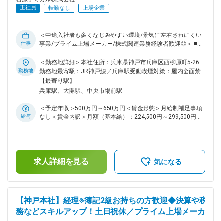
正社員
転勤なし
上場企業
＜中途入社者も多くなじみやすい環境/景気に左右されにくい
仕事
事業/プライム上場メーカー/株式関連業務経験者歓迎◎＞ ■業
務内容： めっき液で国内トップシェアを誇る同社の総務担当
を募集いたします。これまでのご経験等を踏まえて、下記のよ
＜勤務地詳細＞本社住所：兵庫県神戸市兵庫区西柳原町5-26
うな総務業務全般をご担当いただきます。 ＜具体的には…＞ ●
勤務地
勤務地最寄駅：JR神戸線／兵庫駅受動喫煙対策：屋内全面禁
株式関連業務 ・株主総会招集通知（計算書類以外の書面）の
煙変更の範囲：会社の定める事業所
【最寄り駅】
作成、日程作成、総会運営要領作成、総会シナリオ作成、想定
兵庫駅、大開駅、中央市場前駅
問答作成、議事録作成、株主総会関連の法令調査、決議通知書
の作成、役員変更登記申請 ・コーポレートガバナンス業務
＜予定年収＞500万円～650万円＜賃金形態＞月給制補足事項
（コーポレートガバナンス関連の施策の起案・実施、ガバナン
給与
なし＜賃金内訳＞月額（基本給）：224,500円～299,500円そ
ス報告書作成、CGコード対応）等 ●法務関連業務 ・各種契約
の他固定手当/月：5,000円～12,000円固定残業手当/月：
書作成、チェック ・法務相談や提携弁護士との折衝（リーガ
35,000円～50,000円（固定残業時間20時間0分/月）超過した
ルチェック依頼） ・海外事業関連法務 ・子会社を含めたグル
時間外労働の残業手当は追加支給＜月給＞264,500円～
ープ全体の規程整備・運営業務 等 ●サスティナ関連業務 ・
361,500円（一律手当を含む）＜昇給有無＞有＜残業手当＞有
GHG排出量算定（Scope1,2,3）、排出量削減 ・カーボフット
求人詳細を見る
＜給与補足＞■昇給：年1回（4月）■賞与：年2回（6月、12
気になる
プリント算出検討 ・サプライチェーンの脱炭素化を含む、中
月）※賞与の係数は業績変動あり賃金はあくまでも目安の金額
長期的なサステナビリティ推進戦略の企画及び推進 ・ESG、
であり、選考を通じて上下する可能性があります。月給(月額)
SDGs、CSR関連の全般的な業務 ・評価機関（CDPなど）及び
は固定手当を含めた表記です。
参画団体（GXリーグなど）への諸対応 ■働き方・社風につい
【神戸本社】経理※簿記2級お持ちの方歓迎◆決算や税
て： ・年間休日125日、土日祝休みとメリハリを付けながら働
務などスキルアップ！土日祝休／プライム上場メーカ
くことができる環境です。 ・少数精鋭の会社であるため、社