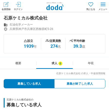
会員登録
ログイン
気になる
石原ケミカル株式会社
メニュー
会員登録（無料）
ログイン
石油化学メーカー
兵庫県神戸市兵庫区西柳原町5-26
はじめてdodaをご利用される方へ
設立
従業員数
平均年齢
1939
274
39.3
年
名
歳
求人を探す
求人を紹介してもらう
概要
求人
年収
石原ケミカル株式会社 の求人・中途採用情報
知りたい・聞きたい
募集している求人
募集が終了した求人
イベント
石原ケミカル株式会社の
専門サイト
募集している求人