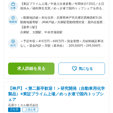
属表面処理剤、電子材料及び機器、自動車用化学製品、工業薬
【東証プライム上場／中途入社者多数／年間休日125日／土日
品の四つの事業をバランスよく展開、全天候型経営を強化中で
仕事
祝休み／福利厚生充実／めっき液で国内トップシェアを誇る化
す。 ◇絶え間ない3つの開発（自己開発・商品開発・市場開
学メーカー】 ■職務内容： 同社は創業120年超の化学メーカー
発）を経営理念とし、「表面の技術を創造する」をテーマに高
です。めっき液や自動車用化学製品といったニッチ市場におい
＜勤務地詳細＞本社住所：兵庫県神戸市兵庫区西柳原町5-26
性能で高品質な製品を市場に送り出し高い信頼性を追求、更に
て高い占有率があり、めっき液では国内トップシェアを誇りま
勤務地
勤務地最寄駅：JR神戸線／兵庫駅受動喫煙対策：屋内全面禁
既成概念に囚われず新しい角度から製品開発、技術開発に全力
す。同社の営業担当として、自動車用化学製品の販売をお任せ
煙変更の範囲：会社の定める事業所
【最寄り駅】
傾注しております。 変更の範囲：会社の定める業務
いたします。既存顧客中心の営業スタイルで、営業先はカーデ
兵庫駅、大開駅、中央市場前駅
ィーラー、整備工場、板金塗装工場、ガソリンスタンドなどに
なります。 ■取扱製品について： 国産初の液体カーワックス
＜予定年収＞410万円～600万円＜賃金形態＞月給制補足事項
を開発したことをはじめ、自動車アフターマーケット向けに多
給与
なし＜賃金内訳＞月額（基本給）：209,500円～299,500円そ
くの新製品を開発、販売しています。現在は、ガソリンスタン
の他固定手当/月：5,000円～12,000円固定残業手当/月：
ドで使用される洗車機用洗剤、自動車整備工場で車検整備や作
35,000円～50,000円（固定残業時間20時間0分/月）超過した
業収益の向上をお手伝いする整備用ケミカル製品、ボディショ
時間外労働の残業手当は追加支給＜月給＞249,500円～
ップで使用されるＦＭＣコンパウンドやチッピングコート等補
361,500円（一律手当を含む）＜昇給有無＞有＜残業手当＞有
修用ケミカル製品、各種工場で使用される環境に優しい洗浄剤
求人詳細を見る
＜給与補足＞■昇給：年1回（4月）■賞与：年2回（6月、12
気になる
等、プロユース製品を幅広く展開し、その品質は多くのユーザ
月）※賞与の係数は業績変動あり賃金はあくまでも目安の金額
ーから厚い信頼を得ています。 ■働き方・社風の特徴： ・年
であり、選考を通じて上下する可能性があります。月給(月額)
間休日125日／完全週休2日制 とメリハリを付けながら働くこ
は固定手当を含めた表記です。
とができます。 ・中途入社の方は全社員の56％と多く、プロ
【神戸】＜第二新卒歓迎！＞研究開発（自動車用化学
パーとの差等は一切ありません。社内のコミュニケーションも
製品）※東証プライム上場／めっき液で国内トップシ
良好で、非常にアットホームな雰囲気です。 ■入社後の流れ：
ェア
入社後は先輩社員によるOJTを行い、業務を習得いただきま
す。一から丁寧に教えますので、業界未経験の方もご安心くだ
石原ケミカル株式会社
さい。中途入社でご入社された方も多く、風通しがよい組織で
正社員
上場企業
す。 ■当社の特徴： 当社は、電子関連分野、自動車用品分