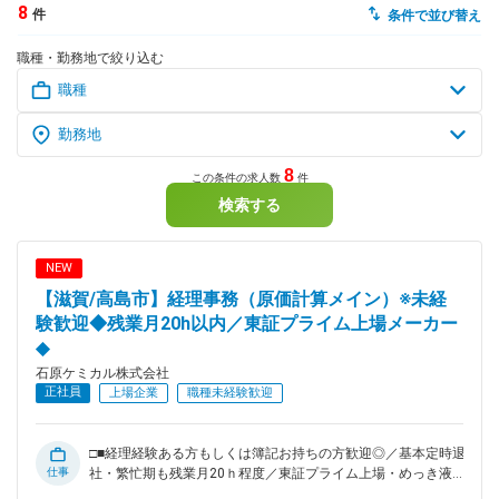
8
件
条件で並び替え
dodaチャットサポート
職種・勤務地で絞り込む
対応時間：10:00～22:00(日曜・年末年始を除く)
自動案内は24時間365日対応
転職の「モヤモヤ」、一人で悩まず
気軽に相談してみませんか？
dodaの使い方は？
今の仕事を続けるべき？
8
この条件の求人数
件
検索する
ヘルプ
サイトマップ
NEW
【滋賀/高島市】経理事務（原価計算メイン）※未経
験歓迎◆残業月20h以内／東証プライム上場メーカー
◆
石原ケミカル株式会社
正社員
上場企業
職種未経験歓迎
□■経理経験ある方もしくは簿記お持ちの方歓迎◎／基本定時退
仕事
社・繁忙期も残業月20ｈ程度／東証プライム上場・めっき液
のシェア国内トップクラスの化学メーカー／安定の経営基盤有