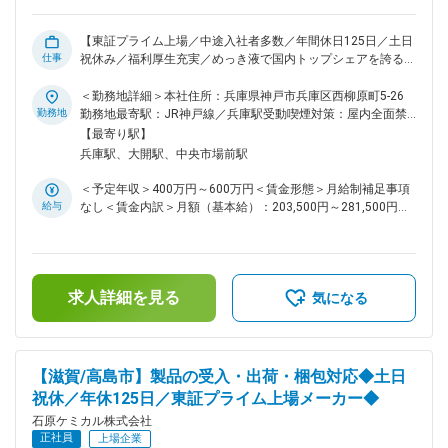
野、鉄鋼・化学を中心とする工業薬品の3つの分野で金属表面
処理剤、電子材料及び機器、自動車用化学製品、工業薬品の四
【東証プライム上場／中途入社者多数／年間休日125日／土日
つの事業をバランスよく展開、全天候型経営を強化中です。絶
仕事
祝休み／福利厚生充実／めっき液で国内トップシェアを誇る化
え間ない「自己開発」、「商品開発」、「市場開発」の3つの
学メーカー】 ■職務内容： 同社は創業120年超の化学メーカー
開発を経営理念とし、「表面の技術を創造する」をテーマに高
です。めっき液や自動車用化学製品といったニッチ市場におい
＜勤務地詳細＞本社住所：兵庫県神戸市兵庫区西柳原町5-26
性能で高品質な製品を市場に送り出し高い信頼性を追求、更に
て高い占有率があり、めっき液では国内トップシェアを誇りま
勤務地
勤務地最寄駅：JR神戸線／兵庫駅受動喫煙対策：屋内全面禁
既成概念に囚われず新しい角度から製品開発、技術開発に全力
す。同社の研究職として、洗浄剤、コーティング剤、補修用研
煙変更の範囲：会社の定める事業所
【最寄り駅】
傾注しております。 変更の範囲：会社の定める業務
磨剤、整備用塗料などの自動車用化学製品の開発をお任せいた
兵庫駅、大開駅、中央市場前駅
します。 ＜具体的には…＞ ・新規自動車化学製品の研究開発
・既存製品の性能改良及び品質改良 ・配合設計および試作評
＜予定年収＞400万円～600万円＜賃金形態＞月給制補足事項
価 ・市場ニーズやトレンドを踏まえた新技術開発 など ■取
給与
なし＜賃金内訳＞月額（基本給）：203,500円～281,500円そ
扱製品について： 国産初の液体カーワックスを開発したこと
の他固定手当/月：5,000円～12,000円固定残業手当/月：
をはじめ、自動車アフターマーケット向けに多くの新製品を開
35,000円～50,000円（固定残業時間20時間0分/月）超過した
発、販売しています。現在は、ガソリンスタンドで使用される
時間外労働の残業手当は追加支給＜月給＞243,500円～
洗車機用洗剤、自動車整備工場で車検整備や作業収益の向上を
343,500円（一律手当を含む）＜昇給有無＞有＜残業手当＞有
お手伝いする整備用ケミカル製品、ボディショップで使用され
求人詳細を見る
＜給与補足＞■昇給：年1回（4月）■賞与：年2回（6月、12
気になる
るＦＭＣコンパウンドやチッピングコート等補修用ケミカル製
月）※賞与の係数は業績変動あり賃金はあくまでも目安の金額
品、各種工場で使用される環境に優しい洗浄剤等、プロユース
であり、選考を通じて上下する可能性があります。月給(月額)
製品を幅広く展開し、その品質は多くのユーザーから厚い信頼
は固定手当を含めた表記です。
を得ています。 ■働き方・社風の特徴： ・年間休日125日／完
【滋賀/高島市】製品の受入・出荷・梱包対応◆土日
全週休2日制 とメリハリを付けながら働くことができます。
祝休／年休125日／東証プライム上場メーカー◆
・中途入社の方は全社員の56％と多く、プロパーとの差等は
一切ありません。社内のコミュニケーションも良好で、非常に
石原ケミカル株式会社
アットホームな雰囲気です。 ■入社後の流れ： 入社後は先輩
正社員
上場企業