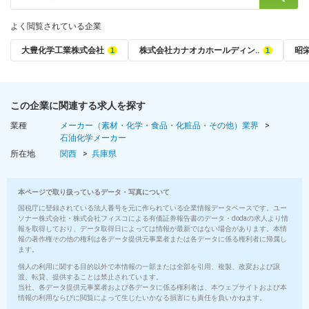
よく閲覧されている企業
大豊化学工業株式会社
株式会社カナオカホールディン‥
昭
この企業に関連する求人を探す
業種
メーカー（素材・化学・食品・化粧品・その他）業界
石油化学メーカー
所在地
関西
兵庫県
本ページで取り扱っているデータ・写真について
国税庁に登録されている法人番号を元に作られている企業情報データベースです。ユー
ソナー株式会社・株式会社フィスコによる有価証券報告書のデータ・dodaの求人より情
報を取得しており、データ取得日によっては情報が最新ではない場合があります。本情
報の著作権その他の権利は各データ提供元事業者または各データに係る権利者に帰属し
ます。
個人の利用に関する目的以外で本情報の一部または全部を引用、複製、改変および譲
渡、転貸、提供することは禁止されています。
当社、各データ提供元事業者および各データに係る権利者は、本ウェブサイトおよび本
情報の利用ならびに閲覧によって生じたいかなる損害にも責任を負いかねます。