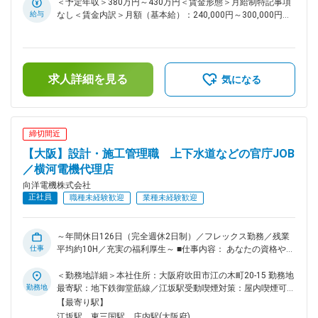
OJTや製品理解のための研修を通して業務をキャッチアップ
＜予定年収＞380万円～430万円＜賃金形態＞月給制特記事項
いただきます。第2新卒の方も安心してご入社いただけます ■
給与
なし＜賃金内訳＞月額（基本給）：240,000円～300,000円そ
主な案件： 既存顧客（食品・医療業界など）の設備更新等が
の他固定手当/月：10,000円＜月給＞250,000円～310,000円
多く、商談は1～2社/日。技術部門と連携し提案を実施しま
＜昇給有無＞有＜残業手当＞有＜給与補足＞■年収構成：月給
す。 【仕事の流れ】生産設備の状況を確認し、それにあった
12ヶ月分＋賞与年２回■残業について別途支給■地域手当：東
工業計器などの製品を提案から販売、納入後のフォローまで技
京勤務の方は+10,000円賃金はあくまでも目安の金額であり、
求人詳細を見る
術部門と協働します。 【やりがい】お客様が何に困っている
選考を通じて上下する可能性があります。月給(月額)は固定手
気になる
か？どうしたら解決できるか？ 顧客目線で提案できます。 ■
当を含めた表記です。
営業スタイル： 既存法人顧客へのルート営業となり、前任
者から引き継ぎながら経験を積んでいただく形となります。
◎入社後は、基本OJTで、先輩社員や技術者の同行をしなが
締切間近
ら製品知識や営業スタイルを学んでいただきます。 ■担当業
【大阪】設計・施工管理職 上下水道などの官庁JOB
界： 東京支店では大手飲料メーカーがメイン顧客となり、
その他、食品・薬品などを中心に幅広い業界のお客様を担当し
／横河電機代理店
てもらいます。 ◎担当社数は平均5～6社。 担当顧客のボリ
向洋電機株式会社
ュームを考慮して社数を調整します。 仕事内容変更の範囲 ■
正社員
職種未経験歓迎
業種未経験歓迎
組織構成 7名（３０代３名、４０代１名、５０代１名、営業ア
シスタント２名） ■福利厚生 ●住宅手当 単身世帯主：月額
11,000円 家族世帯主（配偶者あり）：月額13,000円 上記には
～年間休日126日（完全週休2日制）／フレックス勤務／残業
年齢制限なく、定年まで永続的に手当てが出続けます。 ●退職
仕事
平均約10H／充実の福利厚生～ ■仕事内容： あなたの資格や経
金 勤続年数１年以上で対象になります ●有給 前年度平均取得
験を、社会インフラの舞台で活かしませんか。浄水場の計装工
日数14.1日でワークライフバランスも取れます。 ■主要取引顧
事にて、現場代理人としてプロジェクトを統括します。ワーク
＜勤務地詳細＞本社住所：大阪府吹田市江の木町20-15 勤務地
客（敬称略） サントリー、武田薬品工業、三菱電機、村田製
ライフバランスとやりがいを両立できる環境です。 ■業務詳
勤務地
最寄駅：地下鉄御堂筋線／江坂駅受動喫煙対策：屋内喫煙可能
作所、三菱重工業、関西電力、旭化成、住友化学、神戸製鋼、
細： ・施工管理、設計・施工図作成、積算、発注者支援まで
場所あり
【最寄り駅】
川崎重工、官公庁 他
多岐にわたります。実際の設置工事は協力会社が担当するた
江坂駅、東三国駅、庄内駅(大阪府)