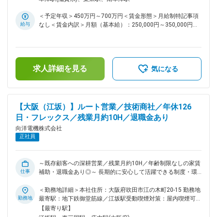
てご入社いただけます ■主な案件： 既存顧客（食品・医療業
界など）の設備更新等が多く、商談は1～2社/日。技術部門と
＜予定年収＞450万円～700万円＜賃金形態＞月給制特記事項
連携し提案を実施します。 【仕事の流れ】生産設備の状況を
給与
なし＜賃金内訳＞月額（基本給）：250,000円～350,000円＜
確認し、それにあった工業計器や制御システムなどの製品を提
月給＞250,000円～350,000円＜昇給有無＞有＜残業手当＞有
案から販売、納入後のフォローまで技術部門と協働します。
＜給与補足＞■年収構成：月給12ヶ月分＋賞与年２回■残業に
【やりがい】お客様が何に困っているか？どうしたら解決でき
ついて別途支給賃金はあくまでも目安の金額であり、選考を通
るか？ 顧客目線で提案できます。 ■営業スタイル： 既存法
じて上下する可能性があります。月給(月額)は固定手当を含め
人顧客へのルート営業となり、前任者から引き継ぎながら経験
求人詳細を見る
た表記です。
気になる
を積んでいただく形となります。 ◎入社後は、基本OJT
で、先輩社員や技術者の同行をしながら製品知識や営業スタイ
ルを学んでいただきます。 ■福利厚生 ●住宅手当 単身世帯主：
月額11,000円 家族世帯主（配偶者あり）：月額13,000円 上記
【大阪（江坂）】ルート営業／技術商社／年休126
には年齢制限なく、定年まで永続的に手当てが出続けます。 ●
日・フレックス／残業月約10H／退職金あり
退職金 勤続年数１年以上で対象になります ●有休 前年度平均
取得日数14.1日でワークライフバランスも取れます。 ■主要取
向洋電機株式会社
引顧客（敬称略） サントリー、武田薬品工業、三菱電機、村
正社員
田製作所、三菱重工業、関西電力、旭化成、住友化学、神戸製
鋼、川崎重工、官公庁 他
～既存顧客への深耕営業／残業月約10H／年齢制限なしの家賃
仕事
補助・退職金あり◎～ 長期的に安心して活躍できる制度・環
境が整い、大手企業との取引実績も豊富なエンジニアリング商
社で、提案営業にチャレンジしませんか！？ ■担当業務： 顧
＜勤務地詳細＞本社住所：大阪府吹田市江の木町20-15 勤務地
客の生産設備等に対し、新製品の提案営業を担当いただきま
勤務地
最寄駅：地下鉄御堂筋線／江坂駅受動喫煙対策：屋内喫煙可能
す。ご入社後は先輩とのOJTや製品理解のための研修を通し
場所あり
【最寄り駅】
て業務をキャッチアップいただきます。第2新卒の方も安心し