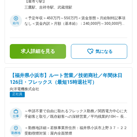
新製品の提案営業を担当いただきます。ご入社後は先輩との
対策：屋内全面禁煙
【最寄り駅】
OJTや製品理解のための研修を通して業務をキャッチアップ
三鷹駅、吉祥寺駅、武蔵境駅
いただきます。第2新卒の方も安心してご入社いただけます ■
主な案件： 既存顧客（食品・医療業界など）の設備更新等が
＜予定年収＞450万円～550万円＜賃金形態＞月給制特記事項
多く、商談は1～2社/日。技術部門と連携し提案を実施しま
給与
なし＜賃金内訳＞月額（基本給）：240,000円～300,000円そ
す。 【仕事の流れ】生産設備の状況を確認し、それにあった
の他固定手当/月：10,000円＜月給＞250,000円～310,000円
工業計器などの製品を提案から販売、納入後のフォローまで技
＜昇給有無＞有＜残業手当＞有＜給与補足＞■年収構成：月給
術部門と協働します。 【やりがい】お客様が何に困っている
12ヶ月分＋賞与年２回■残業について別途支給■地域手当：東
か？どうしたら解決できるか？ 顧客目線で提案できます。 ■
京勤務の方は+10,000円賃金はあくまでも目安の金額であり、
営業スタイル： 既存法人顧客へのルート営業となり、前任
求人詳細を見る
選考を通じて上下する可能性があります。月給(月額)は固定手
気になる
者から引き継ぎながら経験を積んでいただく形となります。
当を含めた表記です。
◎入社後は、基本OJTで、先輩社員や技術者の同行をしなが
ら製品知識や営業スタイルを学んでいただきます。 ■担当業
界： 東京支店では大手飲料メーカーがメイン顧客となり、
【福井県小浜市】ルート営業／技術商社／年間休日
その他、食品・薬品などを中心に幅広い業界のお客様を担当し
126日・フレックス（最短15時退社可）
てもらいます。 ◎担当社数は平均5～6社。 担当顧客のボリ
ュームを考慮して社数を調整します。 仕事内容変更の範囲 ■
向洋電機株式会社
組織構成 7名（３０代３名、４０代１名、５０代１名、営業ア
正社員
シスタント２名） ■福利厚生 ●住宅手当 単身世帯主：月額
11,000円 家族世帯主（配偶者あり）：月額13,000円 上記には
年齢制限なく、定年まで永続的に手当てが出続けます。 ●退職
～申請不要で自由に取れるフレックス勤務／関西電力中心に大
金 勤続年数１年以上で対象になります ●有給 前年度平均取得
仕事
手顧客と取引／既存顧客への深耕営業／平均残業約10H～ 長
日数14.1日でワークライフバランスも取れます。 ■主要取引顧
期的に安心して活躍できる制度・環境が整い、大手企業との取
客（敬称略） サントリー、武田薬品工業、三菱電機、村田製
引実績も豊富なエンジニアリング商社で、提案営業にチャレン
＜勤務地詳細＞若狭事業所住所：福井県小浜市上野３７－２２
作所、三菱重工業、関西電力、旭化成、住友化学、神戸製鋼、
ジしませんか！？ ■担当業務： 顧客の生産設備等に対し、新
勤務地
受動喫煙対策：屋内全面禁煙