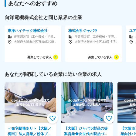
あなたへのおすすめ
向洋電機株式会社と同じ業界の企業
東洋ハイテック株式会社
株式会社ジャバラ
ユ
産業用装置（工作機械・半導体製造装置・ロボットなど）メーカー
産業用装置（工作機械・半導体製造装置・ロボットなど）メーカー
大阪府大阪市北区万歳町3-20北大阪ビル5F
大阪府大阪市中央区本町3-5-7御堂筋本町ビル4F
募集している求人
8
募集している求人
2
あなたが閲覧している企業に近い企業の求人
＜在宅勤務あり＞【大阪／
【大阪】ジャバラ製品の提
【大阪市
梅田】法人営業／粉体プラ
案営業◆次世代の製品づく
業向けパ