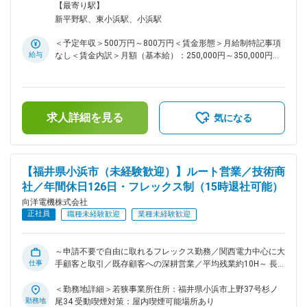
川崎重工、官公庁 他
製品の提案営業を担当いただきます。ご入社後は先輩との
【最寄り駅】
OJTや製品理解のための研修を通して業務をキャッチアップ
新平野駅、東小浜駅、小浜駅
いただきます。未経験の方も安心してご入社いただけます ■主
な案件： 既存顧客（電力業界など）の設備更新等が多く、技
＜予定年収＞500万円～800万円＜賃金形態＞月給制特記事項
術部門と連携し提案を実施します。 【仕事の流れ】生産設備
給与
なし＜賃金内訳＞月額（基本給）：250,000円～350,000円＜
の状況を確認し、それにあった工業計器などの製品を提案から
月給＞250,000円～350,000円＜昇給有無＞有＜残業手当＞有
販売、納入後のフォローまで技術部門と協働します。 【やり
＜給与補足＞■年収構成：月給12ヶ月分＋賞与年２回■残業に
がい】お客様が何に困っているか？どうしたら解決できるか？
ついては別途支給賃金はあくまでも目安の金額であり、選考を
顧客目線で提案できます。 ■営業スタイル： 既存法人顧客へ
通じて上下する可能性があります。月給(月額)は固定手当を含
のルート営業となり、前任者から引き継ぎながら経験を積んで
求人詳細を見る
めた表記です。
気になる
いただく形となります。 ◎入社後は、基本OJTで、先輩社員
や技術者の同行をしながら製品知識や営業スタイルを学んでい
ただきます。 ■担当業界： 電力業界がメイン顧客となり、そ
の他、食品・化学などを中心に幅広い業界のお客様を担当して
【福井県小浜市（未経験歓迎）】ルート営業／技術商
もらいます。 ◎担当社数は平均5～6社。 担当顧客のボリュー
社／年間休日126日・フレックス制（15時退社可能）
ムを考慮して社数を調整します。 ■組織構成 6名（20代2名、
50代2名、60代2名） 気さくな社員が多く質問しやすい環境で
向洋電機株式会社
す☆ ■福利厚生 ●住宅手当 単身世帯主：月額11,000円 家族世
正社員
職種未経験歓迎
業種未経験歓迎
帯主（配偶者あり）：月額13,000円 上記には年齢制限なく、
定年まで永続的に手当てが出続けます。 ●退職金 勤続年数１
年以上で対象になります ●有休 前年度平均取得日数13.5日で
～申請不要で自由に取れるフレックス勤務／関西電力中心に大
ワークライフバランスも取れます。 ■主要取引顧客（敬称略）
仕事
手顧客と取引／既存顧客への深耕営業／平均残業約10H～ 長
サントリー、武田薬品工業、三菱電機、村田製作所、三菱重工
期的に安心して活躍できる制度・環境が整い、大手企業との取
業、関西電力、旭化成、住友化学、神戸製鋼、川崎重工、官公
引実績も豊富なエンジニアリング商社で、提案営業にチャレン
＜勤務地詳細＞若狭事業所住所：福井県小浜市上野37号杉ノ
庁 他
ジしませんか！？ ■担当業務： 顧客の生産設備等に対し、新
勤務地
尾34 受動喫煙対策：屋内喫煙可能場所あり