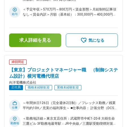
め、司令塔としてプロジェクトマネジメント業務に専念できま
す。大きな裁量とやりがいのある仕事です。 ■仕事のやりが
＜予定年収＞570万円～800万円＜賃金形態＞月給制特記事項
い： お客様のノウハウでは難しいご案件に対し、ご自身で仕
給与
なし＜賃金内訳＞月額（基本給）：300,000円～400,000円＜
組みを構築する大きなやりがいや達成感を味わえる業務。「向
月給＞300,000円～400,000円＜昇給有無＞有＜残業手当＞有
洋電機に任せておけば大丈夫」と信頼を頂きながら創業以来
賃金はあくまでも目安の金額であり、選考を通じて上下する可
90年以上、黒字経営を実現させています。フレックス勤務の
能性があります。月給(月額)は固定手当を含めた表記です。
導入や、社内システムの工夫を行っている為、少ない残業時間
での勤務が可能。ワークライフバランスを実践しながらやりが
求人詳細を見る
気になる
いのある業務に携わって頂けます ■取扱製品：横河電機株式会
社の製品を中心に仕入れ、生産工場向けの製造管理システム、
生産制御システム、小規模計装、フィールド機器などを取り扱
っています。 当社が設計したシステムに基づき、お客様の工
締切間近
場ラインを稼働させており、これらのシステムは製造計画、製
【東京】プロジェクトマネージャー職 （制御システ
品管理、生産管理などの目的で活用されています。 ■取引先：
官公庁、関西電力株式会社、サントリー株式会社、株式会社村
ム設計）横河電機代理店
田製作所、武田薬品工業株式会社、など大手メーカーを中心に
向洋電機株式会社
年間７００社ほど
正社員
職種未経験歓迎
業種未経験歓迎
～年間休日126日（完全週休2日制）／フレックス勤務／残業
仕事
平均約10H／充実の福利厚生～ ■仕事内容： 計装分野（DCS・
PLCなどの制御システムや、流量計などの工業計器）に関する
知識やご経験を活かし、社会インフラを支える「設計」領域で
＜勤務地詳細＞東京支店住所：武蔵野市中町1-20-8 大樹生命
ご活躍いただきます。 電力・水道・化学プラントなどにおけ
勤務地
三鷹ビル 3F勤務地最寄駅：JR中央線／三鷹駅受動喫煙対策：