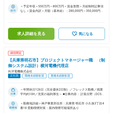
る制御システムの設計業務を中心に、プロジェクトマネジメン
屋内喫煙可能場所あり
トおよび施工管理まで幅広く担当していただきます。 ■業務詳
＜予定年収＞550万円～800万円＜賃金形態＞月給制特記事項
細： ・顧客との仕様打ち合わせ、要件定義 ・DCS・PLCを用
給与
なし＜賃金内訳＞月額（基本給）：280,000円～350,000円＜
いた制御システム設計（ソフト・ハード） ・協力会社への指
月給＞280,000円～350,000円＜昇給有無＞有＜残業手当＞有
示出し、進捗管理、予算管理（PM業務） ・現地での試運転調
賃金はあくまでも目安の金額であり、選考を通じて上下する可
整、施工管理 ※資格や知識を活かしながら徐々に業務を覚えて
能性があります。月給(月額)は固定手当を含めた表記です。
頂き、業務幅を広げていただけます。 ■仕事のやりがい： お
求人詳細を見る
客様のノウハウでは難しいご案件に対し、ご自身で仕組みを構
気になる
築する大きなやりがいや達成感を味わえる業務。「向洋電機に
任せておけば大丈夫」と信頼を頂きながら創業以来90年以
上、黒字経営を実現させています。フレックス勤務の導入や、
社内システムの工夫を行っている為、少ない残業時間での勤務
締切間近
が可能。ワークライフバランスを実践しながらやりがいのある
【兵庫県明石市】プロジェクトマネージャー職 （制
業務に携わって頂けます ■取扱製品：横河電機株式会社の製品
を中心に仕入れ、生産工場向けの製造管理システム、生産制御
御システム設計）横河電機代理店
システム、小規模計装、フィールド機器などを取り扱っていま
向洋電機株式会社
す。 当社が設計したシステムに基づき、お客様の工場ライン
正社員
職種未経験歓迎
業種未経験歓迎
を稼働させており、これらのシステムは製造計画、製品管理、
生産管理などの目的で活用されています。 ■取引先：官公庁、
関西電力株式会社、サントリー株式会社、株式会社村田製作
～年間休日126日（完全週休2日制）／フレックス勤務／残業
所、武田薬品工業株式会社、など大手メーカーを中心に年間７
仕事
平均約10H／充実の福利厚生～ ■仕事内容： 計装分野（DCS・
００社ほど
PLCなどの制御システムや、流量計などの工業計器）に関する
知識やご経験を活かし、社会インフラを支える「設計」領域で
＜勤務地詳細＞神戸事業所住所：兵庫県 明石市 小久保3丁目4
ご活躍いただきます。 電力・水道・化学プラントなどにおけ
勤務地
番18 受動喫煙対策：屋内喫煙可能場所あり
る制御システムの設計業務を中心に、プロジェクトマネジメン