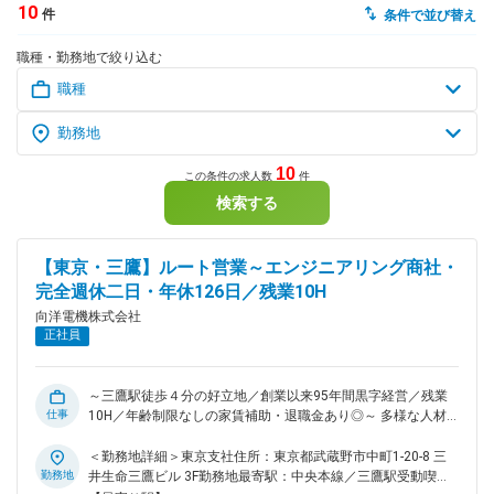
10
件
条件で並び替え
dodaチャットサポート
職種・勤務地で絞り込む
対応時間：10:00～22:00(日曜・年末年始を除く)
自動案内は24時間365日対応
転職の「モヤモヤ」、一人で悩まず
気軽に相談してみませんか？
dodaの使い方は？
今の仕事を続けるべき？
10
この条件の求人数
件
検索する
ヘルプ
サイトマップ
【東京・三鷹】ルート営業～エンジニアリング商社・
完全週休二日・年休126日／残業10H
向洋電機株式会社
正社員
～三鷹駅徒歩４分の好立地／創業以来95年間黒字経営／残業
仕事
10H／年齢制限なしの家賃補助・退職金あり◎～ 多様な人材が
長期的に活躍できるような制度・環境が整っている大手取引先
多数・福利厚生充実したエンジニアリング商社の提案営業にチ
＜勤務地詳細＞東京支社住所：東京都武蔵野市中町1-20-8 三
ャレンジしませんか ■担当業務： 顧客の生産設備等に対し、
勤務地
井生命三鷹ビル 3F勤務地最寄駅：中央本線／三鷹駅受動喫煙