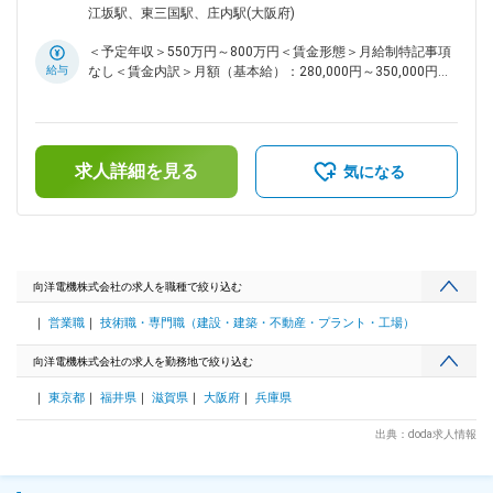
トおよび施工管理まで幅広く担当していただきます。 ■業務詳
江坂駅、東三国駅、庄内駅(大阪府)
細： ・顧客との仕様打ち合わせ、要件定義 ・DCS・PLCを用
いた制御システム設計（ソフト・ハード） ・協力会社への指
＜予定年収＞550万円～800万円＜賃金形態＞月給制特記事項
示出し、進捗管理、予算管理（PM業務） ・現地での試運転調
給与
なし＜賃金内訳＞月額（基本給）：280,000円～350,000円＜
整、施工管理 ※資格や知識を活かしながら徐々に業務を覚えて
月給＞280,000円～350,000円＜昇給有無＞有＜残業手当＞有
頂き、業務幅を広げていただけます。 ■仕事のやりがい： お
賃金はあくまでも目安の金額であり、選考を通じて上下する可
客様のノウハウでは難しいご案件に対し、ご自身で仕組みを構
能性があります。月給(月額)は固定手当を含めた表記です。
築する大きなやりがいや達成感を味わえる業務。「向洋電機に
任せておけば大丈夫」と信頼を頂きながら創業以来90年以
求人詳細を見る
気になる
上、黒字経営を実現させています。フレックス勤務の導入や、
社内システムの工夫を行っている為、少ない残業時間での勤務
が可能。ワークライフバランスを実践しながらやりがいのある
業務に携わって頂けます ■取扱製品：横河電機株式会社の製品
を中心に仕入れ、生産工場向けの製造管理システム、生産制御
システム、小規模計装、フィールド機器などを取り扱っていま
向洋電機株式会社の求人を職種で絞り込む
す。 当社が設計したシステムに基づき、お客様の工場ライン
営業職
技術職・専門職（建設・建築・不動産・プラント・工場）
を稼働させており、これらのシステムは製造計画、製品管理、
生産管理などの目的で活用されています。 ■取引先：官公庁、
向洋電機株式会社の求人を勤務地で絞り込む
関西電力株式会社、サントリー株式会社、株式会社村田製作
所、武田薬品工業株式会社、など大手メーカーを中心に年間７
東京都
福井県
滋賀県
大阪府
兵庫県
００社ほど
出典：doda求人情報