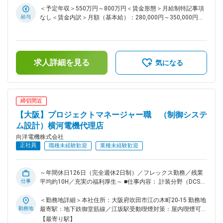
トおよび施工管理まで幅広く担当していただきます。 ■業務詳
＜予定年収＞550万円～800万円＜賃金形態＞月給制特記事項
細： ・顧客との仕様打ち合わせ、要件定義 ・DCS・PLCを用
給与
なし＜賃金内訳＞月額（基本給）：280,000円～350,000円＜
いた制御システム設計（ソフト・ハード） ・協力会社への指
月給＞280,000円～350,000円＜昇給有無＞有＜残業手当＞有
示出し、進捗管理、予算管理（PM業務） ・現地での試運転調
賃金はあくまでも目安の金額であり、選考を通じて上下する可
整、施工管理 ※資格や知識を活かしながら徐々に業務を覚えて
能性があります。月給(月額)は固定手当を含めた表記です。
頂き、業務幅を広げていただけます。 ■仕事のやりがい： お
求人詳細を見る
客様のノウハウでは難しいご案件に対し、ご自身で仕組みを構
気になる
築する大きなやりがいや達成感を味わえる業務。「向洋電機に
任せておけば大丈夫」と信頼を頂きながら創業以来90年以
上、黒字経営を実現させています。フレックス勤務の導入や、
社内システムの工夫を行っている為、少ない残業時間での勤務
締切間近
が可能。ワークライフバランスを実践しながらやりがいのある
【大阪】プロジェクトマネージャー職 （制御システ
業務に携わって頂けます ■取扱製品：横河電機株式会社の製品
を中心に仕入れ、生産工場向けの製造管理システム、生産制御
ム設計）横河電機代理店
システム、小規模計装、フィールド機器などを取り扱っていま
向洋電機株式会社
す。 当社が設計したシステムに基づき、お客様の工場ライン
正社員
職種未経験歓迎
業種未経験歓迎
を稼働させており、これらのシステムは製造計画、製品管理、
生産管理などの目的で活用されています。 ■取引先：官公庁、
関西電力株式会社、サントリー株式会社、株式会社村田製作
～年間休日126日（完全週休2日制）／フレックス勤務／残業
所、武田薬品工業株式会社、など大手メーカーを中心に年間７
仕事
平均約10H／充実の福利厚生～ ■仕事内容： 計装分野（DCS・
００社ほど
PLCなどの制御システムや、流量計などの工業計器）に関する
知識やご経験を活かし、社会インフラを支える「設計」領域で
＜勤務地詳細＞本社住所：大阪府吹田市江の木町20-15 勤務地
ご活躍いただきます。 電力・水道・化学プラントなどにおけ
勤務地
最寄駅：地下鉄御堂筋線／江坂駅受動喫煙対策：屋内喫煙可能
る制御システムの設計業務を中心に、プロジェクトマネジメン
場所あり
【最寄り駅】