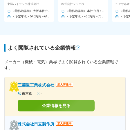
ント業界トップクラス／残
りに貢献／プロセスも評価
ライムの
東洋ハイテック株式会社
株式会社ジャバラ
ユアサネオ
業ほぼ無し／平均賞与8ヵ
◎／土日祝休／業界未経験
G／幅広
＜勤務地詳細＞ 大阪本社 住所：大阪府大阪市北区万歳町3-20 北大阪ビル5F 勤務地最寄駅：谷町線／中崎町駅 受動喫煙対策：屋内全面禁煙
＜勤務地詳細＞ 本社 住所：大阪府大阪市中央区本町3-5-7 御堂筋本町ビル4F 受動喫煙対策：屋内全面禁煙 変更の範囲：会社の定める事業所
月強
歓迎
＜予定年収＞ 540万円～640万円 ＜賃金形態＞ 月給制 月給（諸手当込み）：33万円～38万円 ＜賃金内訳＞ 月額（基本給）：240,000円～300,000円 ＜月給＞ 240,000円～300,000円 ＜昇給有無＞ 有 ＜残業手当＞ 有 ＜給与補足＞ ■昇給：年1回(1月) ■賞与：年8.1ヵ月(過去5年平均) ■モデル年収:非管理職・独身 基本給＋賞与＋諸手当 （例1）540万円 (25歳) （例2）590万円 (30歳) （例3）640万円 (35歳) ※キャリアや年齢に応じて変更あり 賃金はあくまでも目安の金額であり、選考を通じて上下する可能性があります。 月給(月額)は固定手当を含めた表記です。
＜予定年収＞ 450万円～750万円 ＜賃金形態＞ 月給制 ＜賃金内訳＞ 月額（基本給）：220,000円～435,000円 その他固定手当/月：15,000円 ＜月給＞ 235,000円～450,000円 ＜昇給有無＞ 有 ＜残業手当＞ 有 ＜給与補足＞ ■その他固定手当：営業手当（一律支給） ■別途家族手当あり（規定に基づき支給） ■賞与：あり※過去実績6ヶ月分 賃金はあくまでも目安の金額であり、選考を通じて上下する可能性があります。 月給(月額)は固定手当を含めた表記です。
よく閲覧されている企業情報
メーカー（機械・電気）業界でよく閲覧されている企業情報で
す。
三菱重工業株式会社
求人募集中
東京都
-
企業情報を見る
株式会社日立製作所
求人募集中