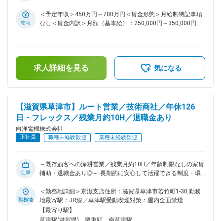
製品の提案営業を担当いただきます。ご入社後は先輩との
OJTや製品理解のための研修を通して業務をキャッチアップ
＜予定年収＞450万円～700万円＜賃金形態＞月給制特記事項
いただきます。未経験の方も安心してご入社いただけます ■主
給与
なし＜賃金内訳＞月額（基本給）：250,000円～350,000円＜
な案件： 既存顧客（電力業界など）の設備更新等が多く、技
月給＞250,000円～350,000円＜昇給有無＞有＜残業手当＞有
術部門と連携し提案を実施します。 【仕事の流れ】生産設備
＜給与補足＞■年収構成：月給12ヶ月分＋賞与年２回■残業に
の状況を確認し、それにあった工業計器などの製品を提案から
ついて別途支給賃金はあくまでも目安の金額であり、選考を通
販売、納入後のフォローまで技術部門と協働します。 【やり
じて上下する可能性があります。月給(月額)は固定手当を含め
求人詳細を見る
がい】お客様が何に困っているか？どうしたら解決できるか？
た表記です。
気になる
顧客目線で提案できます。 ■営業スタイル： 既存法人顧客へ
のルート営業となり、前任者から引き継ぎながら経験を積んで
いただく形となります。 ◎入社後は、基本OJTで、先輩社員
や技術者の同行をしながら製品知識や営業スタイルを学んでい
【滋賀県草津市】ルート営業／技術商社／年休126
ただきます。 ■担当業界： 電力業界がメイン顧客となり、そ
日・フレックス／残業月約10H／退職金あり
の他、食品・化学などを中心に幅広い業界のお客様を担当して
向洋電機株式会社
もらいます。 ◎担当社数は平均5～6社。 担当顧客のボリュー
正社員
ムを考慮して社数を調整します。 ■組織構成 6名（20代2名、
職種未経験歓迎
業種未経験歓迎
50代2名、60代2名） 気さくな社員が多く質問しやすい環境で
す☆ ■福利厚生 ●住宅手当 単身世帯主：月額11,000円 家族世
帯主（配偶者あり）：月額13,000円 上記には年齢制限なく、
～既存顧客への深耕営業／残業月約10H／年齢制限なしの家賃
仕事
定年まで永続的に手当てが出続けます。 ●退職金 勤続年数１
補助・退職金あり◎～ 長期的に安心して活躍できる制度・環
年以上で対象になります ●有休 前年度平均取得日数13.5日で
境が整い、大手企業との取引実績も豊富なエンジニアリング商
ワークライフバランスも取れます。 ■主要取引顧客（敬称略）
社で、提案営業にチャレンジしませんか！？ ■担当業務： 顧
＜勤務地詳細＞京滋支店住所：滋賀県草津市若竹町1-30 勤務
サントリー、武田薬品工業、三菱電機、村田製作所、三菱重工
客の生産設備等に対し、新製品の提案営業を担当いただきま
勤務地
地最寄駅：JR線／草津駅受動喫煙対策：屋内全面禁煙
業、関西電力、旭化成、住友化学、神戸製鋼、川崎重工、官公
す。ご入社後は先輩とのOJTや製品理解のための研修を通し
【最寄り駅】
庁 他
て業務をキャッチアップいただきます。第2新卒の方も安心し
草津駅(滋賀県)、栗東駅、南草津駅