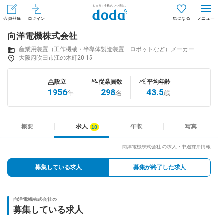
会員登録
ログイン
気になる
向洋電機株式会社
メニュー
会員登録（無料）
ログイン
産業用装置（工作機械・半導体製造装置・ロボットなど）メーカー
大阪府吹田市江の木町20-15
はじめてdodaをご利用される方へ
設立
従業員数
平均年齢
1956
298
43.5
年
名
歳
求人を探す
求人を紹介してもらう
概要
求人
年収
写真
向洋電機株式会社 の求人・中途採用情報
知りたい・聞きたい
募集している求人
募集が終了した求人
イベント
向洋電機株式会社の
専門サイト
募集している求人