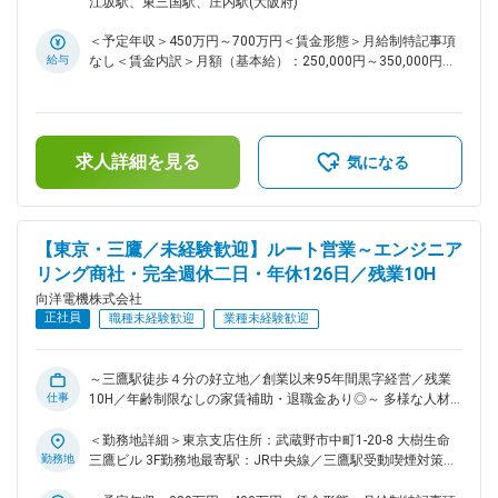
江坂駅、東三国駅、庄内駅(大阪府)
てご入社いただけます ■主な案件： 既存顧客（食品・医療業
界など）の設備更新等が多く、商談は1～2社/日。技術部門と
＜予定年収＞450万円～700万円＜賃金形態＞月給制特記事項
連携し提案を実施します。 【仕事の流れ】生産設備の状況を
給与
なし＜賃金内訳＞月額（基本給）：250,000円～350,000円＜
確認し、それにあった工業計器や制御システムなどの製品を提
月給＞250,000円～350,000円＜昇給有無＞有＜残業手当＞有
案から販売、納入後のフォローまで技術部門と協働します。
＜給与補足＞■年収構成：月給12ヶ月分＋賞与年２回■残業に
【やりがい】お客様が何に困っているか？どうしたら解決でき
ついて別途支給賃金はあくまでも目安の金額であり、選考を通
るか？ 顧客目線で提案できます。 ■営業スタイル： 既存法
じて上下する可能性があります。月給(月額)は固定手当を含め
人顧客へのルート営業となり、前任者から引き継ぎながら経験
求人詳細を見る
た表記です。
気になる
を積んでいただく形となります。 ◎入社後は、基本OJT
で、先輩社員や技術者の同行をしながら製品知識や営業スタイ
ルを学んでいただきます。 ■福利厚生 ●住宅手当 単身世帯主：
月額11,000円 家族世帯主（配偶者あり）：月額13,000円 上記
【東京・三鷹／未経験歓迎】ルート営業～エンジニア
には年齢制限なく、定年まで永続的に手当てが出続けます。 ●
リング商社・完全週休二日・年休126日／残業10H
退職金 勤続年数１年以上で対象になります ●有休 前年度平均
取得日数14.1日でワークライフバランスも取れます。 ■主要取
向洋電機株式会社
引顧客（敬称略） サントリー、武田薬品工業、三菱電機、村
正社員
職種未経験歓迎
業種未経験歓迎
田製作所、三菱重工業、関西電力、旭化成、住友化学、神戸製
鋼、川崎重工、官公庁 他
～三鷹駅徒歩４分の好立地／創業以来95年間黒字経営／残業
仕事
10H／年齢制限なしの家賃補助・退職金あり◎～ 多様な人材が
長期的に活躍できるような制度・環境が整っている大手取引先
多数・福利厚生充実したエンジニアリング商社の提案営業にチ
＜勤務地詳細＞東京支店住所：武蔵野市中町1-20-8 大樹生命
ャレンジしませんか ■担当業務： 顧客の生産設備等に対し、
勤務地
三鷹ビル 3F勤務地最寄駅：JR中央線／三鷹駅受動喫煙対策：
新製品の提案営業を担当いただきます。ご入社後は先輩との
屋内喫煙可能場所あり