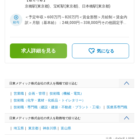
【最寄り駅】
業・販売までそれぞれ立場は異なりますが、今日以上の完璧を
の日常の営業活動を担当します。スケジュールの立て方は裁量
京橋駅(東京都)、宝町駅(東京都)、日本橋駅(東京都)
目指しています。 変更の範囲：会社の定める業務
にお任せしています。 ◇1件のお客様への対応頻度は月2～3回
程度。お客様に合わせた対応で信頼関係を構築していきます。
＜予定年収＞600万円～820万円＜賃金形態＞月給制＜賃金内
地域の眼科医療について考えられる方は当社の営業スタイルに
給与
訳＞月額（基本給）：248,000円～338,000円その他固定手当/
合います。 ※月に1回、担当エリアの会議があります。 ※営業
月：45,000円＜月給＞293,000円～383,000円＜昇給有無＞有
車の貸与あり、原則直行／直帰スタイルです。 ※担当エリア：
＜残業手当＞無＜給与補足＞■その他固定手当：営業手当
東京都墨田区、北区、中央区等を予定 ■当社の特徴： ◇当社
15,000円／勤務地手当30,000円■賞与実績：年2回／計6.8ヵ月
は、眼科用の医薬品に特化し、点眼薬の市場シェアは、国内ト
（前年度実績）※評価期間全期間在籍した方が対象となり、初
ップクラスです。ドラッグストアなどで手にする目薬の3割強
求人詳細を見る
年度は対象となりません。※予定年収には家賃補助を含んでお
気になる
が当社で製造している製品です。 ◇薬事法改正に伴う医薬品の
ります。賃金はあくまでも目安の金額であり、選考を通じて上
製造委託の全面解禁と、医療費抑制のためのジェネリック医薬
下する可能性があります。月給(月額)は固定手当を含めた表記
品の普及が後押しとなっており、年間売上は10期連続増収で
です。
す。 ◇今後は、海外事業に力を入れていく動きを取っておりま
す。今まで国内事業を着実に伸ばしてきましたが、アジア地域
に広げてきていく計画があり、成長性のある会社です。 ■企業
日東メディック株式会社の求人を職種で絞り込む
理念： ◇「使う人の立場で、それ以上を目指す」 製造・販売
営業職
企画・管理
技術職（機械・電気）
業として、点眼薬を手元で使用している患者様とは直接お会い
する機会はありません。しかし、なくてはならないものとして
技術職（化学・素材・化粧品・トイレタリー）
手元においている方がいるからこそ、信頼に応える使命感をも
技術職・専門職（建設・建築・不動産・プラント・工場）
医療系専門職
って仕事にのぞみます。 ◇「それぞれに、今日以上を目指
す」 医薬品製造の基本は、確かな品質の製品を使用者の負担
日東メディック株式会社の求人を勤務地で絞り込む
やコストを抑え、安定供給してゆくことです。原料の受け入れ
から製造・出荷、営業・販売までそれぞれ立場は異なります
埼玉県
東京都
神奈川県
富山県
が、今日以上の完璧を目指しています。 変更の範囲：会社の
定める業務
出典：doda求人情報