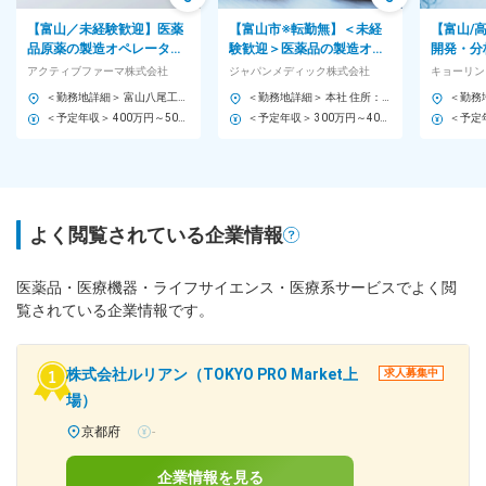
【富山／未経験歓迎】医薬
【富山市※転勤無】＜未経
【富山/
品原薬の製造オペレーター
験歓迎＞医薬品の製造オペ
開発・分
※福利厚生充実／年休120日
レーター◇日勤のみ・基本
迎◇残業1
アクティブファーマ株式会社
ジャパンメディック株式会社
キョーリン
以上
土日祝休◇大手企業と取引
日◇キョ
＜勤務地詳細＞ 富山八尾工場 住所：富山県富山市八尾町保内3-7 勤務地最寄駅：JR高山線／越中八尾駅 受動喫煙対策：屋内全面禁煙
＜勤務地詳細＞ 本社 住所：富山県富山市横越168 受動喫煙対策：敷地内全面禁煙 変更の範囲：会社の定める事業所
あり
＜予定年収＞ 400万円～500万円 ＜賃金形態＞ 月給制 ＜賃金内訳＞ 月額（基本給）：250,000円～350,000円 ＜月給＞ 250,000円～350,000円 ＜昇給有無＞ 有 ＜残業手当＞ 有 ＜給与補足＞ ※予定年収はあくまでも目安の金額であり、選考を通じて上下する可能性があります。 ■賞与：年2回（1回2ヶ月分、計4ヶ月分） ■時間外は1分単位で支給 賃金はあくまでも目安の金額であり、選考を通じて上下する可能性があります。 月給(月額)は固定手当を含めた表記です。
＜予定年収＞ 300万円～400万円 ＜賃金形態＞ 月給制 ＜賃金内訳＞ 月額（基本給）：190,000円～250,000円 ＜月給＞ 190,000円～250,000円 ＜昇給有無＞ 有 ＜残業手当＞ 有 ＜給与補足＞ ■賞与：有（年2回／昨年度、通年で平均して月給3.0か月分を支給しました。） ■時間外手当：実労働との連動支給／月平均13時間 賃金はあくまでも目安の金額であり、選考を通じて上下する可能性があります。 月給(月額)は固定手当を含めた表記です。
よく閲覧されている企業情報
医薬品・医療機器・ライフサイエンス・医療系サービスでよく閲
覧されている企業情報です。
株式会社ルリアン（TOKYO PRO Market上
求人募集中
場）
京都府
-
企業情報を見る