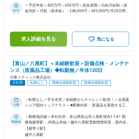
は、国内トップクラスです。 ◇薬事法改正に伴う医薬品の製造
＜予定年収＞420万円～650万円＜賃金形態＞日給月給制＜賃
委託の全面解禁と、医療費抑制のためのジェネリック医薬品の
給与
金内訳＞月額（基本給）：248,000円～383,000円/月20日間
普及が後押しとなっており、年間売上は10期連続増収です。
勤務想定＜想定月額＞248,000円～383,000円＜昇給有無＞有
◇今後は、海外事業に力を入れていく動きを取っております。
＜残業手当＞有＜給与補足＞※想定年収には、家賃補助手当
今まで国内事業を着実に伸ばしてきましたが、アジア地域に広
（上限3万円／条件あり）を含んでおります。■賞与実績年2回
げてきていく計画があり、成長性のある会社です。 ■企業理
※前年度実績計5ヵ月※会社・個人の業績により支給されます。
念： ◇「使う人の立場で、それ以上を目指す」 製造・販売業
求人詳細を見る
※評価期間全期間在籍した方が対象となり、初年度は対象とな
気になる
として、点眼薬を手元で使用している患者様とは直接お会いす
りません。賃金はあくまでも目安の金額であり、選考を通じて
る機会はありません。しかし、なくてはならないものとして手
上下する可能性があります。月給(月額)は固定手当を含めた表
元においている方がいるからこそ、信頼に応える使命感をもっ
記です。
て仕事にのぞみます。 ◇「それぞれに、今日以上を目指す」
【富山／八尾町】＜未経験歓迎＞設備点検・メンテナ
医薬品製造の基本は、確かな品質の製品を使用者の負担やコス
ンス（医薬品工場）◆転勤無／年休120日
トを抑え、安定供給してゆくことです。原料の受け入れから製
造・出荷、営業・販売までそれぞれ立場は異なりますが、今日
日東メディック株式会社
以上の完璧を目指しています。 ■地域未来牽引企業： 当社
正社員
転勤なし
職種未経験歓迎
業種未経験歓迎
は、2017年12月に地域未来牽引企業に選定されました。 ◎地
域未来牽引企業：地域内外の取引実態や雇用・売上高を勘案
し、地域経済への影響力が大きく、成長性が見込まれるととも
～転勤なし／手当充実／未経験からチャレンジ歓迎！／点滴薬
に、地域経済のバリューチェーンの中心的な担い手、および担
仕事
シェア国内トップクラス～ ■業務内容： 医薬品を製造する工
い手候補であることを基準に、経済産業省が全国で2,148社を
場で、設備の点検やメンテナンスをお任せします。工場で使わ
選定。 変更の範囲：会社の定める業務
れる設備が安全に動き続けるように管理する仕事です。 ＜具
＜勤務地詳細＞本社住所：富山県富山市八尾町保内1-14-1 勤
体的には＞ ・日常点検 毎日、設備の状態をチェックします。
勤務地
務地最寄駅：JR高山本線／越中八尾駅受動喫煙対策：屋内全
（温度や圧力などの数値確認、異音がないか確認、設備が正常
面禁煙変更の範囲：会社の定める事業所
【最寄り駅】
に動いているか確認） ・定期点検・メンテナンス 設備のトラ
越中八尾駅
ブルを防ぐため、定期的に点検や部品交換を行います。 ・設