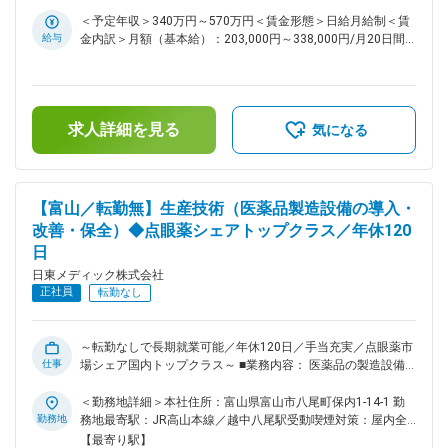
備の更新・導入 古くなった設備の入れ替えや、新しい設備の
＜予定年収＞340万円～570万円＜賃金形態＞日給月給制＜賃
導入にも携わります。 ・各種確認作業 医薬品を安全に製造す
給与
金内訳＞月額（基本給）：203,000円～338,000円/月20日間
るために必要な確認業務や測定機器のチェックを行います。
勤務想定＜想定月額＞203,000円～338,000円＜昇給有無＞有
・トラブル対応 万が一設備に不具合が発生した際は、原因確
＜残業手当＞有＜給与補足＞■昇給：前年度実績有（2,000円
認や復旧対応を行います。 ※夜間や休日の呼び出しはほとんど
～5,000円／月）■賞与実績：年2回（計5ヶ月※前年度実績）賃
なく、発生する場合も年1～2回程度です。 ■扱う設備につい
金はあくまでも目安の金額であり、選考を通じて上下する可能
て： 製造機械そのものではなく、工場全体を支える設備を担
求人詳細を見る
性があります。月給(月額)は固定手当を含めた表記です。
気になる
当します。 例）電気設備、空調設備、水を供給する設備、蒸
気をつくる設備、圧縮空気を供給する設備 ■入社後のサポー
ト： 現在は7名のチームで業務を行っています。 20代からベ
テラン社員まで幅広い年代が活躍しており、未経験の方にも一
【富山／転勤無】生産技術（医薬品製造設備の導入・
から丁寧にお教えします。実際の設備を見ながら少しずつ知識
改善・保全）◆点眼薬シェアトップクラス／年休120
やスキルを身につけられる環境です。 ■働き方： ・現場作業7
日
割、デスクワーク3割 ・夜間の緊急対応はほぼなし（年1～2回
程度） ・休日出勤は年3～4回程度 ※休日出勤時は代休取得ま
日東メディック株式会社
たは時間外労働として残業代支給のいずれかを選択可能 ■当社
正社員
転勤なし
の特徴： ◇当社は、眼科用の医薬品に特化し、点眼薬の市場シ
ェアは、国内トップクラスです。 ◇薬事法改正に伴う医薬品の
製造委託の全面解禁と、医療費抑制のためのジェネリック医薬
～転勤なしで長期就業可能／年休120日／手当充実／点眼薬市
品の普及が後押しとなっており、年間売上は10期連続増収で
仕事
場シェア国内トップクラス～ ■業務内容： 医薬品の製造設備
す。 ◇今後は、海外事業に力を入れていく動きを取っておりま
に関わる生産技術業務をお任せします。製剤の調製から充填、
す。今まで国内事業を着実に伸ばしてきましたが、アジア地域
包装、梱包まで、医薬品製造を支える各種設備の導入・改善・
＜勤務地詳細＞本社住所：富山県富山市八尾町保内1-14-1 勤
に広げていく計画があり、成長性のある会社です。 変更の範
保守に携わっていただきます。 入社後は経験やスキルに応じ
勤務地
務地最寄駅：JR高山本線／越中八尾駅受動喫煙対策：屋内全
囲：会社の定める業務
て業務をお任せします。 （1）製造設備の導入・更新 ・新規
面禁煙変更の範囲：会社の定める事業所
【最寄り駅】