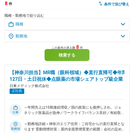
8
件
条件で並び替え
dodaチャットサポート
職種・勤務地で絞り込む
対応時間：10:00～22:00(日曜・年末年始を除く)
自動案内は24時間365日対応
転職の「モヤモヤ」、一人で悩まず
気軽に相談してみませんか？
dodaの使い方は？
今の仕事を続けるべき？
8
この条件の求人数
件
検索する
ヘルプ
サイトマップ
【神奈川担当】MR職（眼科領域）◆直行直帰可◆年間
127日・土日祝休◆点眼薬の市場シェアトップ級企業
日東メディック株式会社
正社員
～年間売上は10期連続増収／国の政策にも後押しされ、ジェ
仕事
ネリック医薬品が急伸／ワークライフバランス良好／有給取得
日数平均約12日／手当充実～ ■業務内容： 医薬品の卸会社や
病院、眼科をメインに、開業医などに当社製品の情報提供及び
＜勤務地詳細＞神奈川エリア住所：ご自宅からの直行直帰とな
医療現場の情報収集を行っていきます。お客様と良好な関係を
勤務地
ります 受動喫煙対策：屋内全面禁煙変更の範囲：会社の定め