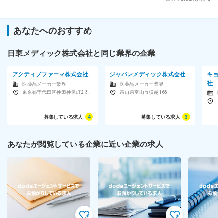
あなたへのおすすめ
日東メディック株式会社と同じ業界の企業
アクティブファーマ株式会社
ジャパンメディック株式会社
キ
社
医薬品メーカー業界
医薬品メーカー業界
東京都千代田区神田神保町2-36-1住友不動産千代田ファーストウィング6F
富山県富山市横越168
募集している求人
4
募集している求人
3
あなたが閲覧している企業に近い企業の求人