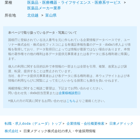
業種
医薬品・医療機器・ライフサイエンス・医療系サービス
医薬品メーカー業界
所在地
北信越
富山県
本ページで取り扱っているデータ・写真について
国税庁に登録されている法人番号を元に作られている企業情報データベースです。ユー
ソナー株式会社・株式会社フィスコによる有価証券報告書のデータ・dodaの求人より情
報を取得しており、データ取得日によっては情報が最新ではない場合があります。本情
報の著作権その他の権利は各データ提供元事業者または各データに係る権利者に帰属し
ます。
個人の利用に関する目的以外で本情報の一部または全部を引用、複製、改変および譲
渡、転貸、提供することは禁止されています。
当社、各データ提供元事業者および各データに係る権利者は、本ウェブサイトおよび本
情報の利用ならびに閲覧によって生じたいかなる損害にも責任を負いかねます。
掲載情報に関するご相談ご要望は、下記までお問い合わせください。
問い合わせ先：doda担当営業または
企業様相談窓口
※個人の方の写真に関するお問い合わせは
こちら
よりご連絡ください。
転職・求人doda（デューダ）トップ
>
企業情報・会社概要検索
>
日東メディック
株式会社
>
日東メディック株式会社の求人・中途採用情報