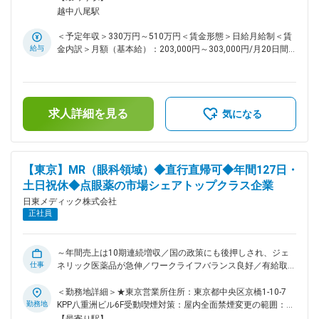
国内事業を着実に伸ばしてきましたが、アジア地域に広げてい
作業など） ■就業形態について： 配属ラインによって（1）・
む）
越中八尾駅
く計画があり、成長性のある会社です。 変更の範囲：会社の
（2）もしくは（1）・（3）もしくは（1）・（4）もしくは
定める業務
（1）・（5）もしくは（1）・（6）の交代勤務あり （1）
＜予定年収＞330万円～510万円＜賃金形態＞日給月給制＜賃
08：30～17：25 （2）16：00～00：55 （3）19：00～03：
給与
金内訳＞月額（基本給）：203,000円～303,000円/月20日間
55 （4）17：00～01：55 （5）22：00～06：55 （6）18：
勤務想定＜想定月額＞203,000円～303,000円＜昇給有無＞有
00～02：55 ■働き方： ◎富山に腰を据えて、安定して働いて
＜残業手当＞有＜給与補足＞※経験やスキルを考慮して決定し
いただける環境です◎ ・残業：平均で10時間以下 ・転勤無し
ます。■昇給：前年度実績有※2,000～5,000円／月■賞与：年2
・有給取得：平均約12日・消化率50%以上 ・育休取得率：
回（計5ヶ月／前年度実績）※交代勤務手当あり：5,000円／日
90%以上 ・借り上げ社宅制度あり（条件あり） ・賞与実績5.2
求人詳細を見る
（※（5）22：00～は8,000円／日）賃金はあくまでも目安の
気になる
か月分（2025年度） ■当社の特徴： ◇当社は、眼科用の医薬
金額であり、選考を通じて上下する可能性があります。月給
品に特化し、点眼薬の市場シェアは、国内トップクラスです。
(月額)は固定手当を含めた表記です。
ドラッグストアなどで手にする目薬の3割強が当社で製造して
いる製品です。 ◇薬事法改正に伴う医薬品の製造委託の全面解
【東京】MR（眼科領域）◆直行直帰可◆年間127日・
禁と、医療費抑制のためのジェネリック医薬品の普及が後押し
土日祝休◆点眼薬の市場シェアトップクラス企業
となっており、年間売上は10期連続増収です。 ◇今後は、海
外事業に力を入れていく動きを取っております。今まで国内事
日東メディック株式会社
業を着実に伸ばしてきましたが、アジア地域に広げてきていく
正社員
計画があり、成長性のある会社です。 ■企業理念： ◇「使う
人の立場で、それ以上を目指す」 製造・販売業として、点眼
薬を手元で使用している患者様とは直接お会いする機会はあり
～年間売上は10期連続増収／国の政策にも後押しされ、ジェ
ません。しかし、なくてはならないものとして手元においてい
仕事
ネリック医薬品が急伸／ワークライフバランス良好／有給取得
る方がいるからこそ、信頼に応える使命感をもって仕事にのぞ
日数平均約12日／手当充実～ ■業務内容： 医薬品の卸会社や
みます。 ◇「それぞれに、今日以上を目指す」 医薬品製造の
病院、眼科科をメインに、開業医などに当社製品の情報提供及
＜勤務地詳細＞★東京営業所住所：東京都中央区京橋1-10-7
基本は、確かな品質の製品を使用者の負担やコストを抑え、安
び医療現場の情報収集を行っていきます。お客様と良好な関係
勤務地
KPP八重洲ビル6F受動喫煙対策：屋内全面禁煙変更の範囲：会
定供給してゆくことです。原料の受け入れから製造・出荷、営
を構築していきます。 ■業務詳細： ◇自身が担当するエリアで
社の定める事業所（リモートワーク含む）