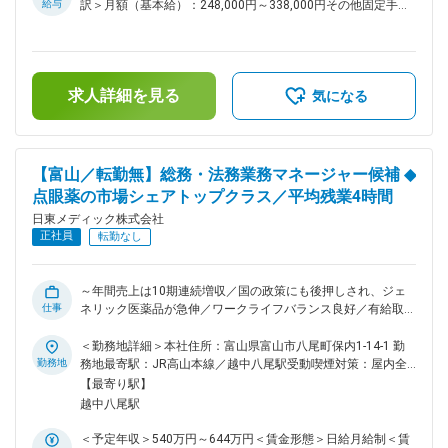
にお任せしています。 ・1件のお客様への対応頻度は月2～3回
給与
訳＞月額（基本給）：248,000円～338,000円その他固定手当/
程度。お客様に合わせた対応で信 頼関係を構築していきま
月：45,000円＜月給＞293,000円～383,000円＜昇給有無＞有
す。 地域の眼科医療について考えられる方は当社の営業スタ
＜残業手当＞無＜給与補足＞※年収には、家賃補助手当（上限
イルに合います。 ※月に1回、担当エリアの会議があります。
8～10万円/条件あり）を含んでおります。■その他固定手当：
※営業車の貸与あり、原則直行／直帰スタイルです。 ■当社の
営業手当15,000円／勤務地手当30,000円■賞与実績年2回※過
求人詳細を見る
特徴： ◇当社は、眼科用の医薬品に特化し、点眼薬の市場シェ
去実績計6.8ヵ月※会社・個人の業績により支給されます。※評
気になる
アは、国内トップクラスです。 ◇薬事法改正に伴う医薬品の製
価期間全期間在籍した方が対象となり、初年度は対象となりま
造委託の全面解禁と、医療費抑制のためのジェネリック医薬品
せん。賃金はあくまでも目安の金額であり、選考を通じて上下
の普及が後押しとなっており、年間売上は10期連続増収で
する可能性があります。月給(月額)は固定手当を含めた表記で
す。 ◇今後は、海外事業に力を入れていく動きを取っておりま
す。
【富山／転勤無】総務・法務業務マネージャー候補 ◆
す。今まで国内事業を着実に伸ばしてきましたが、アジア地域
点眼薬の市場シェアトップクラス／平均残業4時間
に広げてきていく計画があり、成長性のある会社です。 ■企業
日東メディック株式会社
理念： ◇「使う人の立場で、それ以上を目指す」 製造・販売
正社員
業として、点眼薬を手元で使用している患者様とは直接お会い
転勤なし
する機会はありません。しかし、なくてはならないものとして
手元においている方がいるからこそ、信頼に応える使命感をも
って仕事にのぞみます。 ◇「それぞれに、今日以上を目指
～年間売上は10期連続増収／国の政策にも後押しされ、ジェ
仕事
す」 医薬品製造の基本は、確かな品質の製品を使用者の負担
ネリック医薬品が急伸／ワークライフバランス良好／有給取得
やコストを抑え、安定供給してゆくことです。原料の受け入れ
日数平均約12日／手当充実～ ■業務内容： 会社の運営に必要
から製造・出荷、営業・販売までそれぞれ立場は異なります
な法務およびその関連する業務全般をお任せします。 ■業務詳
＜勤務地詳細＞本社住所：富山県富山市八尾町保内1-14-1 勤
が、今日以上の完璧を目指しています。 変更の範囲：会社の
細： ◎契約法務業務 各種契約書の作成・内容確認、借上社宅
勤務地
務地最寄駅：JR高山本線／越中八尾駅受動喫煙対策：屋内全
定める業務
等の契約管理 ◎コーポレート法務業務 取締役会や株主総会等
面禁煙変更の範囲：会社の定める事業所（リモートワーク含
【最寄り駅】
の事務、コンプライアンスに関する業務（社内アンケートや社
む）
越中八尾駅
内研修企画等）、社内規程等の作成・更新 ◎広報・その他 社
外向け広報対応（新聞社等への対応やプレスリリ ース文章の
＜予定年収＞540万円～644万円＜賃金形態＞日給月給制＜賃