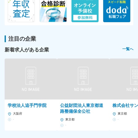
注目の企業
新着求人がある企業
一覧へ
学校法人追手門学院
公益財団法人東京都道
株式会社サ
路整備保全公社
大阪府
東京都
-
東京都
-
-