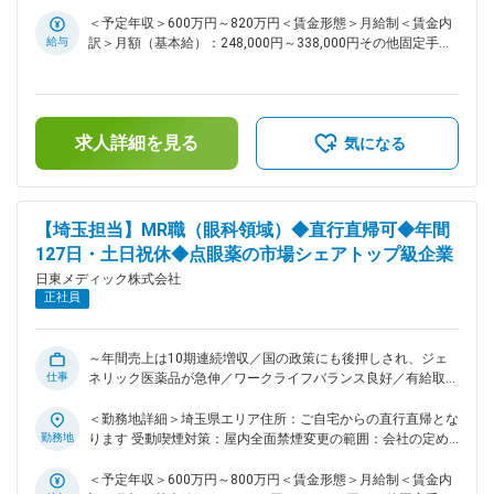
構築していきます。 ■業務詳細： ・自身が担当するエリアで
る事業所
の日常の営業活動を担当します。 スケジュールの立て方は裁
＜予定年収＞600万円～820万円＜賃金形態＞月給制＜賃金内
量にお任せしています。 ・1件のお客様への対応頻度は月2～3
給与
訳＞月額（基本給）：248,000円～338,000円その他固定手当/
回程度。お客様に合わせた対応で信頼関係を構築していきま
月：45,000円＜月給＞293,000円～383,000円＜昇給有無＞有
す。地域の眼科医療について考えられる方は当社の営業スタイ
＜残業手当＞無＜給与補足＞※年収には、家賃補助手当（上限
ルに合います。 ※月に1回、担当エリアの会議があります。 ※
8～12万円/条件あり）を含んでおります。■その他固定手当：
営業車の貸与あり、原則直行／直帰スタイルです。 ■当社の特
営業手当15,000円／勤務地手当30,000円■賞与実績年2回※過
求人詳細を見る
徴： ◇当社は、眼科用の医薬品に特化し、点眼薬の市場シェア
去実績計6.8ヵ月※会社・個人の業績により支給されます。※評
気になる
は、国内トップクラスです。 ◇薬事法改正に伴う医薬品の製造
価期間全期間在籍した方が対象となり、初年度は対象となりま
委託の全面解禁と、医療費抑制のためのジェネリック医薬品の
せん。賃金はあくまでも目安の金額であり、選考を通じて上下
普及が後押しとなっており、年間売上は10期連続増収です。
する可能性があります。月給(月額)は固定手当を含めた表記で
◇今後は、海外事業に力を入れていく動きを取っております。
す。
【埼玉担当】MR職（眼科領域）◆直行直帰可◆年間
今まで国内事業を着実に伸ばしてきましたが、アジア地域に広
127日・土日祝休◆点眼薬の市場シェアトップ級企業
げてきていく計画があり、成長性のある会社です。 ■企業理
日東メディック株式会社
念： ◇「使う人の立場で、それ以上を目指す」 製造・販売業
正社員
として、点眼薬を手元で使用している患者様とは直接お会いす
る機会はありません。しかし、なくてはならないものとして手
元においている方がいるからこそ、信頼に応える使命感をもっ
て仕事にのぞみます。 ◇「それぞれに、今日以上を目指す」
～年間売上は10期連続増収／国の政策にも後押しされ、ジェ
仕事
医薬品製造の基本は、確かな品質の製品を使用者の負担やコス
ネリック医薬品が急伸／ワークライフバランス良好／有給取得
トを抑え、安定供給してゆくことです。原料の受け入れから製
日数平均約12日／手当充実～ ■業務内容： 医薬品の卸会社や
造・出荷、営業・販売までそれぞれ立場は異なりますが、今日
病院、眼科をメインに、開業医などに当社製品の情報提供及び
＜勤務地詳細＞埼玉県エリア住所：ご自宅からの直行直帰とな
以上の完璧を目指しています。 変更の範囲：会社の定める業
医療現場の情報収集を行っていきます。お客様と良好な関係を
勤務地
ります 受動喫煙対策：屋内全面禁煙変更の範囲：会社の定め
務
構築していきます。 ■業務詳細： ・自身が担当するエリアで
る事業所
の日常の営業活動を担当します。スケジュールの立て方は裁量
＜予定年収＞600万円～800万円＜賃金形態＞月給制＜賃金内