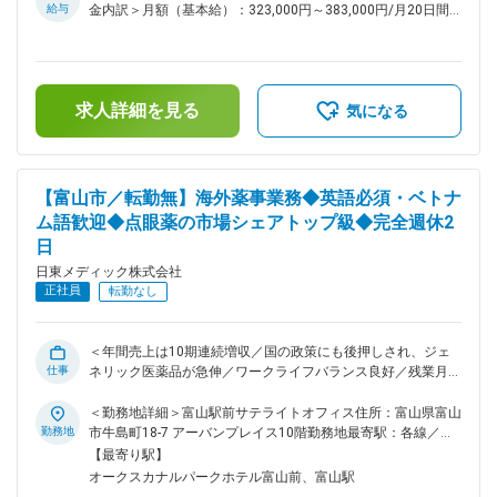
作成等） ※マネージャー候補としてこれまでのご経験を当社で
給与
金内訳＞月額（基本給）：323,000円～383,000円/月20日間
活かし、ご活躍を期待しています。また、詳細な業務知識は、
勤務想定＜想定月額＞323,000円～383,000円＜昇給有無＞有
職務を通じて習得していただきます。 ■組織構成 3名（30代1
＜残業手当＞有＜給与補足＞※経験やスキルを考慮して決定し
名、20代2名）＋マネージャーで構成されています。 ■当社の
ます。■昇給：前年度実績有※2,000～5,000円／月■賞与：年2
特徴： ・当社は、眼科用の医薬品に特化し、点眼薬の市場シ
回（計5ヶ月／前年度実績）賃金はあくまでも目安の金額であ
ェアは、国内トップクラスです。ドラッグストアなどで手にす
求人詳細を見る
り、選考を通じて上下する可能性があります。月給(月額)は固
気になる
る目薬の3割強が当社で製造している製品です。 ・薬事法改正
定手当を含めた表記です。
に伴う医薬品の製造委託の全面解禁と、医療費抑制のためのジ
ェネリック医薬品の普及が後押しとなっており、年間売上は
10期連続増収です。 ・今後は、海外事業に力を入れていく動
【富山市／転勤無】海外薬事業務◆英語必須・ベトナ
きを取っております。今まで国内事業を着実に伸ばしてきまし
ム語歓迎◆点眼薬の市場シェアトップ級◆完全週休2
たが、アジア地域に広げてきていく計画があり、成長性のある
日
会社です。 ■企業理念： ・「使う人の立場で、それ以上を目
指す」 製造・販売業として、点眼薬を手元で使用している患
日東メディック株式会社
者様とは直接お会いする機会はありません。しかし、なくては
正社員
転勤なし
ならないものとして手元においている方がいるからこそ、信頼
に応える使命感をもって仕事にのぞみます。 ・「それぞれ
に、今日以上を目指す」 医薬品製造の基本は、確かな品質の
＜年間売上は10期連続増収／国の政策にも後押しされ、ジェ
製品を使用者の負担やコストを抑え、安定供給してゆくことで
仕事
ネリック医薬品が急伸／ワークライフバランス良好／残業月平
す。原料の受け入れから製造・出荷、営業・販売までそれぞれ
均9.5時間＞ ■業務内容： ◇自社製品の輸出に関わる海外薬事
立場は異なりますが、今日以上の完璧を目指しています。 変
業務 （英語版医薬品申請書類の作成、翻訳、医薬品登録申
＜勤務地詳細＞富山駅前サテライトオフィス住所：富山県富山
更の範囲：会社の定める業務
請、医薬品輸出手配、市販後安全性調査業務サポート、製品マ
勤務地
市牛島町18-7 アーバンプレイス10階勤務地最寄駅：各線／富
ーケティング等） ◇取引先との交渉、連絡、調整 ※年に数回の
山駅受動喫煙対策：屋内全面禁煙変更の範囲：会社の定める事
【最寄り駅】
海外出張を想定 ※業務上、日本語と英語両方を使用 ■当社の特
業所
オークスカナルパークホテル富山前、富山駅
徴： ◇当社は、眼科用の医薬品に特化し、点眼薬の市場シェア