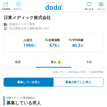
会員登録
ログイン
気になる
日東メディック株式会社
メニュー
会員登録（無料）
ログイン
医薬品メーカー業界
富山県富山市八尾町保内1-14-1
はじめてdodaをご利用される方へ
設立
従業員数
平均年齢
1994
674
40.2
年
名
歳
求人を探す
求人を紹介してもらう
概要
求人
年収
日東メディック株式会社 の求人・中途採用情報
知りたい・聞きたい
募集している求人
募集が終了した求人
イベント
日東メディック株式会社の
専門サイト
募集している求人