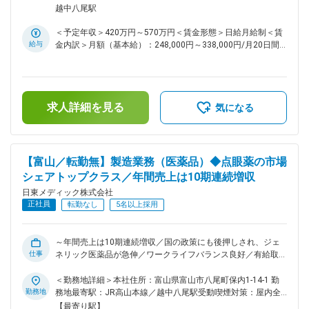
製造設備の導入検討 ・既存設備の更新計画立案、導入 ・設備
越中八尾駅
メーカーとの打ち合わせ ・導入後の立ち上げ対応 （2）製造
設備の修理・改善・保全 ・設備トラブル時の原因調査、修理
＜予定年収＞420万円～570万円＜賃金形態＞日給月給制＜賃
対応 ・設備の定期点検、メンテナンス ・生産性向上や品質向
給与
金内訳＞月額（基本給）：248,000円～338,000円/月20日間
上に向けた設備改善 （3）バリデーション業務 ・設備が正し
勤務想定＜想定月額＞248,000円～338,000円＜昇給有無＞有
く動作し、安定した品質の製品を製造できることを確認する検
＜残業手当＞有＜給与補足＞■昇給：前年度実績有（2,000円
証業務 （4）校正（キャリブレーション）業務 ・温度計や圧
～5,000円／月）■賞与実績：年2回（計5ヶ月※前年度実績）賃
力計などの計測機器が正しい数値を示しているか確認する業務
金はあくまでも目安の金額であり、選考を通じて上下する可能
（5）ラインテスト ・新しい資材や包装材を使用する際の試験
求人詳細を見る
性があります。月給(月額)は固定手当を含めた表記です。
気になる
運転や評価 （6）その他生産技術業務 ・設備に関する各種資
料作成 ・設備メーカーや社内関係部署との調整業務 ■組織構
成： 現在12名が在籍しています。30～40代が中心の組織で
す。 入社後は先輩社員によるOJTを通じて、医薬品業界なら
【富山／転勤無】製造業務（医薬品）◆点眼薬の市場
ではの設備管理手法や品質基準について学んでいただきます。
シェアトップクラス／年間売上は10期連続増収
製造オペレーターや設備保全経験を活かしながら、生産技術と
してより上流の設備導入や改善業務にチャレンジできる環境で
日東メディック株式会社
す。 ■働く環境・魅力 ◎国内トップクラスの点眼薬メーカー／
正社員
転勤なし
5名以上採用
10期連続増収 ◎年休120日・残業月平均17時間で働きやすい
環境 ◎住宅補助・借上社宅・各種手当など福利厚生充実 ◎転
勤なしで地域に根差したキャリア形成が可能 ■当社の特徴： ◇
～年間売上は10期連続増収／国の政策にも後押しされ、ジェ
当社は、眼科用の医薬品に特化し、点眼薬の市場シェアは、国
仕事
ネリック医薬品が急伸／ワークライフバランス良好／有給取得
内トップクラスです。 ◇薬事法改正に伴う医薬品の製造委託の
日数平均約12日／手当充実～ ■業務内容： 当社において、点
全面解禁と、医療費抑制のためのジェネリック医薬品の普及が
眼剤を中心とした医薬品の製造業務をお任せします。 ■業務詳
＜勤務地詳細＞本社住所：富山県富山市八尾町保内1-14-1 勤
後押しとなっており、年間売上は10期連続増収です。 ◇今後
細： ・点眼剤や眼軟膏など目にかかわる医薬品の製剤・包装
勤務地
務地最寄駅：JR高山本線／越中八尾駅受動喫煙対策：屋内全
は、海外事業に力を入れていく動きを取っております。今まで
工程 （原料の秤量／薬液の調製／容器への充填／製品の包装
面禁煙変更の範囲：会社の定める事業所（リモートワーク含
【最寄り駅】