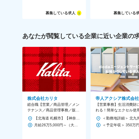
募集している求人
募集している
1
あなたが閲覧している企業に近い企業の
株式会社カリタ
帝人アクシア株式会社
総合職【営業／商品管理／メン
【営業事務】生活消費財
テナンス／商品管理事務／販
れる！簡単なエクセル使
売】の いずれかのポジションを
残業10H以内・土日祝休
【北海道 札幌市】【神奈川県 横浜市】【愛知県 名古屋市】【大阪府 大阪市】【福岡県 福岡市】希望を考慮致します。 ［札幌営業所］北海道札幌市白石区栄通17-16-1 ［本社］神奈川県横浜市神奈川区子安通1-111-1 ［名古屋営業所］愛知県名古屋市名東区上社1-605-103 ［大阪支店］大阪府大阪市淀川区西中島 6-9-27-202 ［福岡営業所］福岡県福岡市博多区博多駅南1-7-28 ［京浜センター］神奈川県横浜市都築区川向町1169-1 [営業] は 札幌営業所（北海道札幌市白石区）／ 本社（神奈川県横浜市神奈川区） 名古屋営業所（愛知県名古屋市名東区）／ 大阪支店（大阪府大阪市淀川区） 福岡営業所（福岡県福岡市博多区）での募集、 [商品管理] は 京浜センター（神奈川県横浜市都築区）での募集、 [メンテナンス] [商品管理事務] は 本社（神奈川県横浜市神奈川区）での募集、 [販売] は 横浜市内勤務での募集です。
お任せします！
金有・正社員◆
月給26万5,000円～（大卒以上）月給24万円～（専門・短大卒）月給23万5,000円～（高卒） ※上記全てに 一律住宅手当・一律特別手当含む ※経験・能力等により 優遇