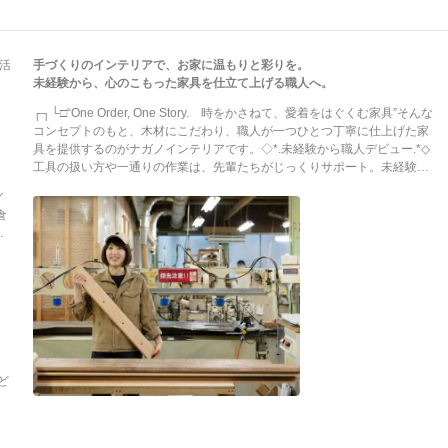
代活
手づくりのインテリアで、お家に温もりと彩りを。
未経験から、心のこもった家具を仕立て上げる職人へ。
┌┐└□“One Order, One Story. 時をかさねて、愛着をはぐくむ家具”そんな
コンセプトのもと、木材にこだわり、職人が一つひとつ丁寧に仕上げた家
具を提供するのがナガノインテリアです。◇*.未経験から職人デビュー.*◇
工具の扱い方や一通りの作業は、先輩たちがじっくりサポート。未経験か
らスタートした先輩も多く、自分の手で家具を形にするやりがいや楽しさ
／
を感じていただけるはずです！当社の家具職人は、20代～40代を中心に男
倉
女問わず活躍中。気軽に声を掛けあいながら、日々丁寧に家具を仕上げて
よ
います。＼当社の魅力／◎グローバルに展開！仕上げた家具は、国内外の
よ
住宅やカフェ、ホテルなどを彩る存在に。世界中から約2000点もの家具が
5
集まる国際見本市『ミラノサローネ』にも出店。今後は海外への拡販も見
務
据えています！◎福岡へのU・Iターン入社の先輩も！職場は自然豊かでゆ
が多く
ったりした空気が流れる福岡県朝倉市。緑が多いのどかな場所ながら、中
心地には多様な飲食店や専門店もあり、福岡市内へも電車やバスで1時間以
内！ゆとりある理想的な働き方が叶います！
）
の
ど