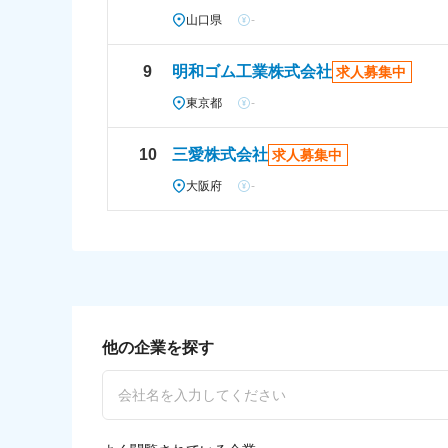
山口県
-
9
明和ゴム工業株式会社
求人募集中
東京都
-
10
三愛株式会社
求人募集中
大阪府
-
他の企業を探す