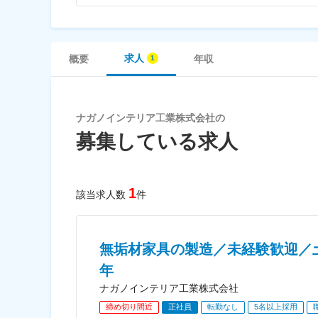
求人
概要
年収
ナガノインテリア工業株式会社の
募集している求人
1
該当求人数
件
無垢材家具の製造／未経験歓迎／
年
ナガノインテリア工業株式会社
締め切り間近
正社員
転勤なし
5名以上採用