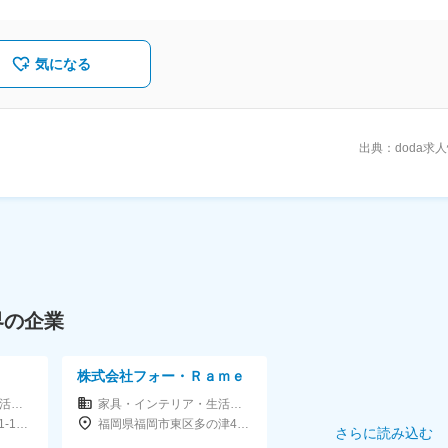
す
気になる
出典：doda求
界の企業
株式会社フォー・Ｒａｍｅ
家具・インテリア・生活雑貨メーカー
家具・インテリア・生活雑貨メーカー
東京都品川区北品川5-1-18住友不動産大崎ツインビル東館 6階
福岡県福岡市東区多の津4丁目5-12 2F
さらに読み込む