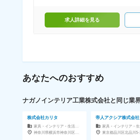
グセット、シェルフなど┌┐└□私たちがお届け
るのは、時を重ねるほど人々の暮らしに馴染
み、大切な思い出をはぐくむ家具。天然木の無
垢材で、機能性の高いデザインと自由にカスタ
求人詳細を見る
マイズできるオーダー家具を製作しています。
あなたへのおすすめ
ナガノインテリア工業株式会社と同じ業
株式会社カリタ
帝人アクシア株式会社
家具・インテリア・生活雑貨メーカー
神奈川県横浜市神奈川区子安通1-111-1（本社）