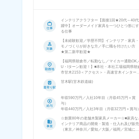
インテリアクラフター【面接1回★20代～40
躍中】オーダーメイド家具を一つひとつ形にす
仕事
る仕事
【未経験歓迎／学歴不問】インテリア・家具・
モノづくりが好きな方／手に職を付けたい方
対象
★第二新卒歓迎★
【福岡県朝倉市／転勤なし／マイカー通勤OK
U・Iターン歓迎！】■本社・本社工場福岡県朝
勤務地
市甘木2153＜アクセス＞・高速甘木インター
り車で10分・西鉄甘木／甘木鉄道「甘木駅」
甘木駅(甘木鉄道線)
りタクシーで5分・西鉄バス「甘木」より徒歩
最寄り駅
分★ のどかな土地の雰囲気が魅力の朝倉市勤
★ --------------------------------------------------緑
年収590万円／入社10年目（月収45万円＋賞
ゆったりした空気が流れる朝倉。そんなのどか
与）
な場所ながら、中心地にはさまざまな飲食店や
給与
年収440万円／入社3年目（月収32万円＋賞与
専門店もあります。九州最大都市である福岡市
内へも、電車やバスで1時間以内！自然と都会
☆創業80年の老舗木製家具メーカー☆■家具な
いいとこどりができる環境で、イチからスター
インテリア商品の開発・製造・仕入れ及び販売
事業
トをきった先輩社員も多くいます！受動喫煙対
（東京／神奈川／愛知／大阪／福岡／宮城に実
策：屋内全面禁煙
店舗を展開）＜取扱品目＞リビング・ダイニン