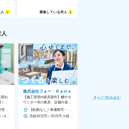
求人
募集している求人
1
1
求人
株式会社フォー・Ｒａｍｅ
に関わ
【施工管理or家具製作】棚やカ
さらに読み込む
用！◆
ウンター等の家具、店舗什器、
・退職
建具など『オーダーメイド家
＜勤務地詳細＞ 北九州営業所 住所：福岡県北九州市小倉南区徳力新町2丁目16-16 勤務地最寄駅：北九州モノレール線／徳力公団前駅 受動喫煙対策：屋内全面禁煙 変更の範囲：会社の定める事業所
【転勤なし／車通勤可・無料駐車場完備】 ■株式会社フォー・Rame 加工工場：福岡県福岡市東区松島4丁目8-16 （受動喫煙対策：屋内分煙／喫煙室あり） 《アクセス》 西日本鉄道貝塚線・福岡市地下鉄箱崎線「貝塚駅」から車で4分／徒歩15分 ★福岡駅からも車で12分程度！ 交通のアクセスが良く通勤しやすい立地です。 ★U・Iターンの方も歓迎します！
具』の製作・施工
＜予定年収＞ 350万円～400万円 ＜賃金形態＞ 月給制 ＜賃金内訳＞ 月額（基本給）：210,000円～240,000円 ＜月給＞ 210,000円～240,000円 ＜昇給有無＞ 有 ＜残業手当＞ 有 ＜給与補足＞ ※予定年収はあくまでも目安の金額であり、選考を通じて変動する可能性があります。 ※上記年収は残業代（月平均10時間分）を含む想定金額です。 ■賞与：年2回 賃金はあくまでも目安の金額であり、選考を通じて上下する可能性があります。 月給(月額)は固定手当を含めた表記です。
月給30万円～35万円 ※経験やスキルを考慮し、当社規定により決定します。