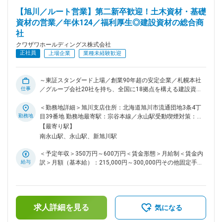
ープ全体の法務業務を牽引する部署として増員します。 もと
【旭川／ルート営業】第二新卒歓迎！土木資材・基礎
もとの取引社数が多く、今後グループ全体を包括的にみていく
資材の営業／年休124／福利厚生◎建設資材の総合商
ことでさらに社数・業務量が増えることが想定されています。
社
クワザワホールディングス株式会社
正社員
上場企業
業種未経験歓迎
～東証スタンダード上場／創業90年超の安定企業／札幌本社
仕事
／グループ会社20社を持ち、全国に18拠点を構える建設資材
の総合商社／土日祝日休み／賞与年2回～ ■職務内容： 当社が
北海道シェアNo.1を誇るセメント・生コンクリートをはじめ
＜勤務地詳細＞旭川支店住所：北海道旭川市流通団地3条4丁
とし、土木資材、基礎資材のルート営業を行います。 建物や
勤務地
目39番地 勤務地最寄駅：宗谷本線／永山駅受動喫煙対策：敷
構造物を支えるための基礎部分を作る工事に用いる大切な資材
地内喫煙可能場所あり変更の範囲：会社の定める事業所
【最寄り駅】
です。 ※クワザワホールディングス株式会社に入社後、株式会
南永山駅、永山駅、新旭川駅
社クワザワへ出向 住所：北海道旭川市流通団地3条4丁目39番
地 事業内容：建設基礎資材卸売 ■営業スタイル 当社の営業先
＜予定年収＞350万円～600万円＜賃金形態＞月給制＜賃金内
は、実際に工事を行うゼネコンです。 ヘルメットを被りワイ
給与
訳＞月額（基本給）：215,000円～300,000円その他固定手当/
シャツの上に安全服を着て、商品が納品される建設現場に視察
月：20,000円＜月給＞235,000円～320,000円＜昇給有無＞有
に行くこともあります。 工事のニーズに合わせて必要な資材
＜残業手当＞有＜給与補足＞※上記年収に加え、残業が発生し
を提案していきます。 当社は、扱えない商品を探す方が難し
た分は別途支給となります。■昇給：年1回（5月）■賞与：年2
いくらい、様々なメーカーと取引があり、お客様のニーズに合
回（7月・12月）※過去実績3.5～4.0ヵ月分・営業手当：
わせた商品提案が可能です。 お客様からの依頼事項（見積・
求人詳細を見る
20,000円／月・キャリア支援手当：7,000円／月（32歳まで）
気になる
商品問い合わせ・納期相談など）に誠実に対応し、クワザワの
賃金はあくまでも目安の金額であり、選考を通じて上下する可