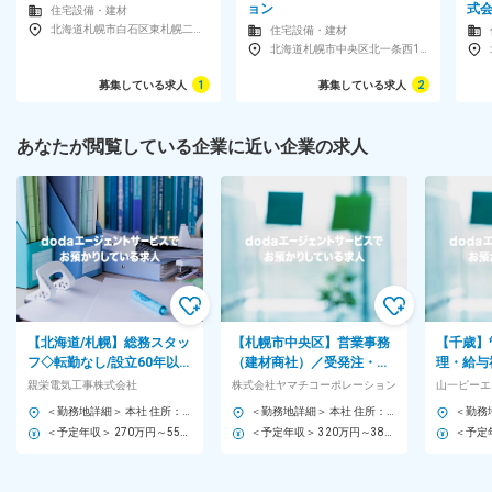
ョン
式
住宅設備・建材
北海道札幌市白石区東札幌二条5-2-26親栄ビル1F
住宅設備・建材
北海道札幌市中央区北一条西10-1-17北一条山地ビルディング
募集している求人
1
募集している求人
2
あなたが閲覧している企業に近い企業の求人
【北海道/札幌】総務スタッ
【札幌市中央区】営業事務
【千歳】
フ◇転勤なし/設立60年以上
（建材商社）／受発注・見
理・給与
の安定経営/大型物件の工事
積・顧客対応／研修充実・
超の安定
親栄電気工事株式会社
株式会社ヤマチコーポレーション
実績あり◎
土日祝休み
計画や災
＜勤務地詳細＞ 本社 住所：北海道札幌市白石区東札幌二条5-2-26 親栄ビル1F 勤務地最寄駅：地下鉄東西線／東札幌駅 受動喫煙対策：屋内全面禁煙 変更の範囲：会社の定める事業所
＜勤務地詳細＞ 本社 住所：北海道札幌市中央区北一条西10-1-17 北一条山地ビルディング 受動喫煙対策：屋内全面禁煙 変更の範囲：会社の定める事業所
休
＜予定年収＞ 270万円～550万円 ＜賃金形態＞ 月給制 ＜賃金内訳＞ 月額（基本給）：200,000円～400,000円 ＜月給＞ 200,000円～400,000円 ＜昇給有無＞ 有 ＜残業手当＞ 有 ＜給与補足＞ ■賞与：年2回（業績による／内1回はお盆前に夏季奨励金という形で支給。ここ数年間は毎年支給しており、実質賞与2回とのこと） ■昇給：年1回（6月） 賃金はあくまでも目安の金額であり、選考を通じて上下する可能性があります。 月給(月額)は固定手当を含めた表記です。
＜予定年収＞ 320万円～380万円 ＜賃金形態＞ 月給制 ＜賃金内訳＞ 月額（基本給）：200,000円～250,000円 固定残業手当/月：31,019円～35,000円（固定残業時間20時間0分/月） 超過した時間外労働の残業手当は追加支給 ＜月給＞ 231,019円～285,000円（一律手当を含む） ＜昇給有無＞ 有 ＜残業手当＞ 有 ＜給与補足＞ 年齢・経験・スキルに応じて給与を決定します。 賃金はあくまでも目安の金額であり、選考を通じて上下する可能性があります。 月給(月額)は固定手当を含めた表記です。