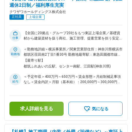
で、営業としての視野が自然と広がっていきます。 営業活動
週休2日制／福利厚生充実
の約8割は既存顧客の対応です。紹介をきっかけとした新規対
クワザワホールディングス株式会社
応もありますが、無理な売り込みはありません。 商品説明、
正社員
上場企業
提案、施工に関する説明やメーカーとの調整まで関わり、現場
に寄り添った営業を行います。 入社後はOJTを通じて、商品
知識や施工ノウハウを段階的に身につけていけます。 ■組織構
【全国に20拠点・グループ20社をもつ東証上場企業／基礎資
成 大阪営業所：営業2名・事務2名（男性2名、女性2名） 風通
仕事
材から建築資材を扱う商社、施工管理、提案営業を担う安定企
しの良い雰囲気。メンバー同士のコミュニケーションが活発
業／完全週休2日制／人間関係良好◎／住宅・家族手当、退職
で、協力しながら業務を進める風土があります。 変更の範
金等福利厚生充実】 ■職務内容 住宅会社、ハウスメーカー、
＜勤務地詳細＞横浜事業所／関東営業部住所：神奈川県横浜市
囲：会社の定める業務
設計事務所、工務店などの法人顧客に対し、建築資材・住宅設
勤務地
都筑区荏田南2丁目1番30号 勤務地最寄駅：東急田園都市線／
備機器の提案営業を行います。 ・ハウスメーカーや工務店か
江田駅受動喫煙対策：屋内喫煙可能場所あり変更の範囲：会社
【最寄り駅】
らの依頼対応 ・現場調査、職人・資材の手配、進行管理 ・完
の定める事業所
都筑ふれあいの丘駅、センター南駅、江田駅(神奈川県)
了後の引き渡し、フォロー対応 ・資材発注・事務処理は営業
事務がサポート 営業職が自ら納品・配達を行うことはなく、
＜予定年収＞400万円～650万円＜賃金形態＞月給制補足事項
専門の物流・配達部署が対応するため、営業は顧客提案と対応
給与
なし＜賃金内訳＞月額（基本給）：200,000円～300,000円固
に集中できる環境です。 最終的な目的は製品の受注ですが、
定残業手当/月：24,000円～40,000円（固定残業時間16時間0
当社営業の本質は顧客課題を解決するソリューション提案で
分/月）超過した時間外労働の残業手当は追加支給＜月給＞
す。 ※クワザワホールディングス株式会社にご入社後、株式会
224,000円～340,000円（一律手当を含む）＜昇給有無＞有＜
社クワザワへ出向 住所：神奈川県横浜市都筑区荏田南2丁目1-
残業手当＞有＜給与補足＞※予定年収はあくまでも目安の金額
30 事業内容：建設資材卸売／建設工事 ■ある1日のスケジュー
求人詳細を見る
となり、経験・年齢等を考慮のうえ決定■昇給：年1回（5月）
気になる
ル（例） 08:45 出社・メール確認・見積書チェック 11:00 得
■賞与：年2回（7月・12月）【モデル年収】・35 歳（入社6
意先訪問準備、資料まとめ 12:00 昼休憩 13:30 顧客先へ訪
年目）：約475万円（賞与・残業・住宅手当含む）・41 歳
問、新商品の発注ルール打ち合せ 15:00 帰社、見積作成・電
（入社9 年目）：約635万円（賞与・残業・家族・住宅手当含
話応対 16:30 メーカー来社打ち合わせ 17:30 得意先への某物
む）賃金はあくまでも目安の金額であり、選考を通じて上下す
【札幌】施工管理（内装／外壁／設備など）～東証上