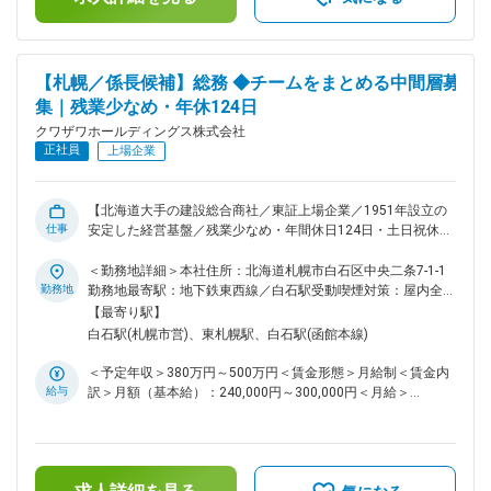
基礎資材卸売 ■業務の魅力 既存顧客対応が中心で、数字に追
賃金はあくまでも目安の金額であり、選考を通じて上下する可
われる新規営業などのスタイルではありません。現場視察や調
能性があります。月給(月額)は固定手当を含めた表記です。
整業務を通じて、顧客と長期的な信頼関係を築ける点が特徴。
北海道のランドマーク建築に関わる達成感も得られます。 ■働
【札幌／係長候補】総務 ◆チームをまとめる中間層募
く環境 札幌本社の自社ビル勤務で社員食堂あり。平均年齢44
集｜残業少なめ・年休124日
歳、落ち着いた雰囲気の職場です。文系出身者が多く、未経験
から専門知識を身につけた社員が多数在籍しています。 ■入社
クワザワホールディングス株式会社
後の流れ 入社後は座学研修で業界用語や工事工程を学び、先
正社員
上場企業
輩同行で営業スキルを習得。業界未経験者も多数活躍してお
り、誠実な対応力と学習意欲があれば成長できます。 勤続年
数や経験に応じた昇給制度設計があり、中長期にわたって着実
【北海道大手の建設総合商社／東証上場企業／1951年設立の
に収入を増やしながら、安定したキャリアを築けます。 ■働き
仕事
安定した経営基盤／残業少なめ・年間休日124日・土日祝休み
方 ・完全週休2日制（土日祝）＋年間休日124日 ・産休・育休
で、ワークライフバランス◎有休も取得しやすい環境です！】
など福利厚生充実 ・有給休暇取得しやすく、平均取得日数
総務部門で、チームをまとめる中間層（係長候補）を募集して
＜勤務地詳細＞本社住所：北海道札幌市白石区中央二条7-1-1
10.7日 ■企業魅力 東証スタンダード市場に上場する建設資材
います。 ご経験を活かしながら、幅広い総務業務に挑戦でき
勤務地
勤務地最寄駅：地下鉄東西線／白石駅受動喫煙対策：屋内全面
の総合商社です。北海道シェアNo.1の基礎資材を扱い、札幌
るポジションです。安定した経営基盤と働きやすい環境で、長
禁煙変更の範囲：会社の定める事業所
【最寄り駅】
駅再開発や北海道新幹線など今後も大型案件が見込まれる安定
期的なキャリア形成を目指せます。 総務という部署の特性
白石駅(札幌市営)、東札幌駅、白石駅(函館本線)
企業。グループ20社のネットワークを活かし、建設業界をト
上、業務は多岐にわたりますが、ご経験やスキルに応じて入社
ータルに支える体制を整えています。 変更の範囲：会社の定
後に任せる業務を割り振っていきます。 ■業務例： ・株主総
＜予定年収＞380万円～500万円＜賃金形態＞月給制＜賃金内
める業務
会などの各種会議体の運営 ・本社・各事務所・グループ各社
給与
訳＞月額（基本給）：240,000円～300,000円＜月給＞
および福利厚生施設の保守管理・運営 ・固定資産の購入・売
240,000円～300,000円＜昇給有無＞有＜残業手当＞有＜給与
却・管理 ・当社の事務用品・消耗品事務用機器・什器備品等
補足＞※予定年収はあくまでも目安の金額となり、経験・年齢
の購入・管理 ・不動産の売買、賃貸借およびリース物件の調
等を考慮のうえ決定。※別途、対象者には家族手当・住宅手
査・立案・実施 ・社用車（役員車・社長車含む）の総合管
当・役職手当支給。■昇給：年1回（5月）■賞与：年2回（7
理、運行管理 ・各種保険の付保・更新 ・全社的行事、式典等