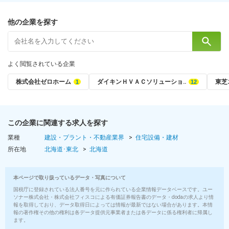
他の企業を探す
よく閲覧されている企業
株式会社ゼロホーム
ダイキンＨＶＡＣソリューショ‥
東芝
この企業に関連する求人を探す
業種
建設・プラント・不動産業界
住宅設備・建材
所在地
北海道･東北
北海道
本ページで取り扱っているデータ・写真について
国税庁に登録されている法人番号を元に作られている企業情報データベースです。ユー
ソナー株式会社・株式会社フィスコによる有価証券報告書のデータ・dodaの求人より情
報を取得しており、データ取得日によっては情報が最新ではない場合があります。本情
報の著作権その他の権利は各データ提供元事業者または各データに係る権利者に帰属し
ます。