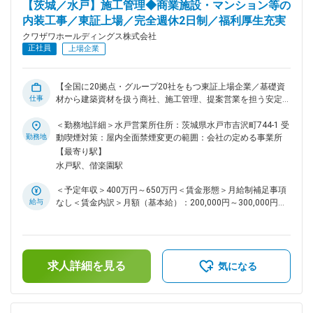
めた表記です。
【茨城／水戸】施工管理◆商業施設・マンション等の
かせるのはもちろん、メーカーから直で、安価に建材の仕入れ
内装工事／東証上場／完全週休2日制／福利厚生充実
ができるという強みもあります。こうした両分野の相乗効果に
より、品質、コストの面で、顧客から厚い信頼を得ており、継
クワザワホールディングス株式会社
続的に取引があります。したがって案件は安定し、つねに現場
正社員
上場企業
に出られるため、自身の施工管理の腕を、鈍らせるようなこと
はありません。そのせいか、入社後は長く勤務する社員が多い
のが特長です。「居心地」の良い環境で、より一層スキルを磨
【全国に20拠点・グループ20社をもつ東証上場企業／基礎資
くことができます。 変更の範囲：本文参照
仕事
材から建築資材を扱う商社、施工管理、提案営業を担う安定企
業／完全週休2日制／人間関係良好◎／住宅・家族手当、退職
金等福利厚生充実】 ■職務内容： 商業施設・オフィスビル・
＜勤務地詳細＞水戸営業所住所：茨城県水戸市吉沢町744-1 受
公共施設・マンション・集合住宅などの新築・改修工事におけ
勤務地
動喫煙対策：屋内全面禁煙変更の範囲：会社の定める事業所
る内装施工管理をお任せします。 ・施工計画立案、工程・品
【最寄り駅】
質・安全・原価管理 ・図面確認、協力業者への指示・管理 ・
水戸駅、偕楽園駅
元請・施主との打ち合わせ、リピート受注に繋げる仕事 ※資材
発注や事務処理は営業事務がサポートします ※クワザワホール
＜予定年収＞400万円～650万円＜賃金形態＞月給制補足事項
ディングス株式会社にご入社後、株式会社クワザワへ出向いた
給与
なし＜賃金内訳＞月額（基本給）：200,000円～300,000円固
だきます。 住所：茨城県水戸市吉沢町744-1 事業内容：建設
定残業手当/月：24,000円～40,000円（固定残業時間16時間0
基礎資材卸売／建設工事 ■ある1日のスケジュール（例）
分/月）超過した時間外労働の残業手当は追加支給＜月給＞
08:30 メールチェック、当日現場の確認、協力業者への連絡、
224,000円～340,000円（一律手当を含む）＜昇給有無＞有＜
資材発注などの段取り 09:30 現場（1）へ移動・職方と打ち合
残業手当＞有＜給与補足＞※予定年収はあくまでも目安の金額
わせ・安全確認・作業指示（オフィス改修工事） 11:00 元請
求人詳細を見る
となり、経験・年齢等を考慮のうえ決定■昇給：年1回（5月）
気になる
担当者・設計者との打合せ（進捗・仕様変更対応など） 12:00
■賞与：年2回（7月・12月）【モデル年収】・35 歳（入社6
昼休憩（現場近くで昼食） 13:00 現場（2）に移動（商業施設
年目）：約475万円（賞与・残業・住宅手当含む）・41 歳
の内装仕上げ確認・納まりチェック） 15:00 帰社・書類整
（入社9 年目）：約635万円（賞与・残業・家族・住宅手当含