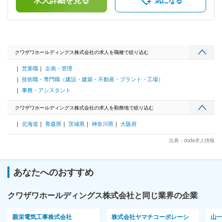
求人詳細を見る
月・12月）賃金はあくまでも目安の金額であり、選考を通じ
気になる
の企画、開催、運営 ・商業登記、建設業などの許認可および
て上下する可能性があります。月給(月額)は固定手当を含めた
変更などの事務 ・持株会社制度に関する業務 ・社内向け定期
表記です。
広報誌の発行 ※ご経験やスキルに応じて入社後に任せる業務を
判断します。 ■組織構成： 中途入社の社員が多いです。 部長1
名・以下5名の計6名（男性3名／女性3名） 20～30代前半のメ
ンバーが4名と50代部長がおり、チームをまとめてくださる中
クワザワホールディングス株式会社の求人を職種で絞り込む
間層を求めています。 ■労働環境 繁閑にもよりますが、残業
営業職
企画・管理
はほとんどなく、基本定時で退社できています。 月末月初、
会議前日、資料送付前日、議事録取りまとめのタイミングで残
技術職・専門職（建設・建築・不動産・プラント・工場）
業をして業務を行うこともありますが、月単位で見ると10時
事務・アシスタント
間程度もしくはそれ以下に収まっています。 部署内で業務を
調整し、有給も取得しやすく、年間で10日以上取得している
クワザワホールディングス株式会社の求人を勤務地で絞り込む
社員も多いです。 変更の範囲：会社の定める業務
北海道
青森県
茨城県
神奈川県
大阪府
出典：doda求人情報
あなたへのおすすめ
クワザワホールディングス株式会社と同じ業界の企業
親栄電気工事株式会社
株式会社ヤマチコーポレーシ
山