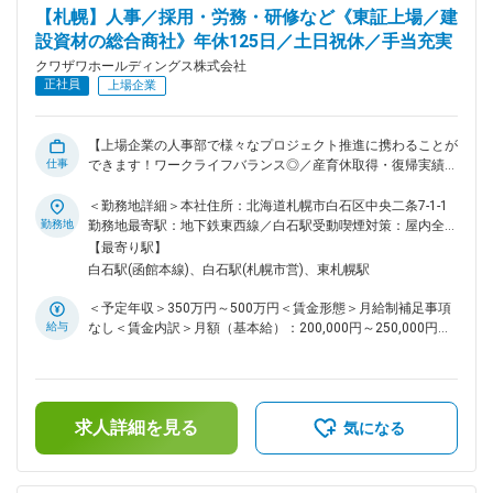
全体の法務業務を牽引する部署として増員します。もともとの
【札幌】人事／採用・労務・研修など《東証上場／建
取引社数が多く、今後グループ全体を包括的にみていくことで
設資材の総合商社》年休125日／土日祝休／手当充実
さらに社数・業務量が増えることが想定されています。 変更
の範囲：本文参照
クワザワホールディングス株式会社
正社員
上場企業
【上場企業の人事部で様々なプロジェクト推進に携わることが
仕事
できます！ワークライフバランス◎／産育休取得・復帰実績多
数／有給休暇取得◎】 ■職務内容： 当社の人事部にて採用・労
務・研修などの業務からこれまでの経験を活かして担当いただ
＜勤務地詳細＞本社住所：北海道札幌市白石区中央二条7-1-1
きます。 具体的な業務は、選考の中で適性や希望を考慮し、
勤務地
勤務地最寄駅：地下鉄東西線／白石駅受動喫煙対策：屋内全面
検討いたします。 グループ経営強化のために持株会社体制に
禁煙変更の範囲：会社の定める事業所
【最寄り駅】
移行したことにより、今後は、グループ全体の人事や研修を牽
白石駅(函館本線)、白石駅(札幌市営)、東札幌駅
引する部署となります。 足元の業務のみに留まらず、グルー
プ会社研修設計、人事システムの統合・DX、人事評価制度改
＜予定年収＞350万円～500万円＜賃金形態＞月給制補足事項
善など、会社の成長のために様々な業務課題のプロジェクトに
給与
なし＜賃金内訳＞月額（基本給）：200,000円～250,000円＜
取り組み、推進していくことができます。 ■組織構成： 部長
月給＞200,000円～250,000円＜昇給有無＞有＜残業手当＞有
含め6名の組織です。 気軽にコミュニケーションがとりやすい
＜給与補足＞※予定年収はあくまでも目安の金額となり、経
メンバーが多く、なじみやすい雰囲気です。 ■魅力 ・上場企
験・年齢等を考慮のうえ決定■昇給：年1回（5月）■賞与：年2
業の人事職として、これまでの経験を活かしながらより大きな
回（7月・12月）賃金はあくまでも目安の金額であり、選考を
仕事に挑戦することができます！ ・産育休取得・復帰実績が
求人詳細を見る
通じて上下する可能性があります。月給(月額)は固定手当を含
気になる
多数あり、女性の長期就業定着を推進しています！ ・有給休
めた表記です。
暇を取得しやすく、自身の業務をコントロールしながら裁量を
もつことができます！ 変更の範囲：会社の定める業務