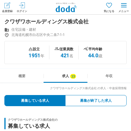
会員登録
ログイン
気になる
クワザワホールディングス株式会社
メニュー
会員登録（無料）
ログイン
住宅設備・建材
北海道札幌市白石区中央二条7-1-1
はじめてdodaをご利用される方へ
設立
従業員数
平均年齢
1951
421
44.0
年
名
歳
求人を探す
求人を紹介してもらう
概要
求人
年収
クワザワホールディングス株式会社 の求人・中途採用情報
知りたい・聞きたい
募集している求人
募集が終了した求人
イベント
クワザワホールディングス株式会社の
専門サイト
募集している求人