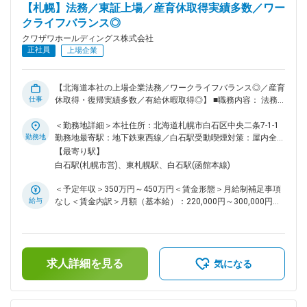
理・工程表や実行予算の確認・協力会社との調整 16:30 所内
む）賃金はあくまでも目安の金額であり、選考を通じて上下す
【札幌】法務／東証上場／産育休取得実績多数／ワー
ミーティング（進捗共有・課題整理・週次報告の準備） 17:30
る可能性があります。月給(月額)は固定手当を含めた表記で
クライフバランス◎
見積作成・写真整理・協力業者への連絡 19:30 退社（※月平均
す。
残業時間：約40 時間。時期により変動あり） ■当社について
クワザワホールディングス株式会社
国内外あわせて1,000社を超えるメーカーの基礎資材・建築資
正社員
上場企業
材・住宅設備・省エネ商材などを取り扱う、北海道ナンバーワ
ンの地位を築く「建設資材の総合商社」です。 また、内装工
事・外装工事の工事会社として、北海道や関東の名だたる施設
【北海道本社の上場企業法務／ワークライフバランス◎／産育
の建設に参画し、北海道ナンバーワン企業としての実力をもっ
仕事
休取得・復帰実績多数／有給休暇取得◎】 ■職務内容： 法務部
て全国多くの建設に貢献していきます。 変更の範囲：会社の
にて契約書のリーガルチェック/コンプライアンス研修の企
定める業務
画・立案・実施等を対応いただきます。 ≪・・・具体的に
＜勤務地詳細＞本社住所：北海道札幌市白石区中央二条7-1-1
は・・・≫ ・取引先と締結する契約書が当社にとって不利な
勤務地
勤務地最寄駅：地下鉄東西線／白石駅受動喫煙対策：屋内全面
内容がないかの審査・検討します。 ・顧客や取引先とのトラ
禁煙変更の範囲：会社の定める事業所
【最寄り駅】
ブルが生じた際、会社としての対応を検討し、現場社員へアド
白石駅(札幌市営)、東札幌駅、白石駅(函館本線)
バイスを行います。 ・当社の社員に対して、コンプライアン
ス浸透のため、研修実施や動画教材作成、社内イントラに掲載
＜予定年収＞350万円～450万円＜賃金形態＞月給制補足事項
する記事の作成などを担当します。 ・その他法律や制度の変
給与
なし＜賃金内訳＞月額（基本給）：220,000円～300,000円＜
化に対応するための企画立案／施行を行います。 【変更の範
月給＞220,000円～300,000円＜昇給有無＞有＜残業手当＞有
囲：会社の定める業務】 ■組織構成： 部長含め5名の組織で
＜給与補足＞※予定年収はあくまでも目安の金額となり、経
す。 気軽にコミュニケーションがとりやすいメンバーが多
験・年齢等を考慮のうえ決定■昇給：年1回（5月）■賞与：年2
く、なじみやすい雰囲気です。 ■魅力 ・産育休取得・復帰実
回（7月・12月）賃金はあくまでも目安の金額であり、選考を
績が多数あり、女性の長期就業定着を推進しています！ ・有
求人詳細を見る
通じて上下する可能性があります。月給(月額)は固定手当を含
気になる
給休暇を取得しやすく、自身の業務をコントロールしながら裁
めた表記です。
量をもつことができます！ ■採用背景： グループ経営強化の
ために持株会社体制に移行したことにより、今後は、グループ