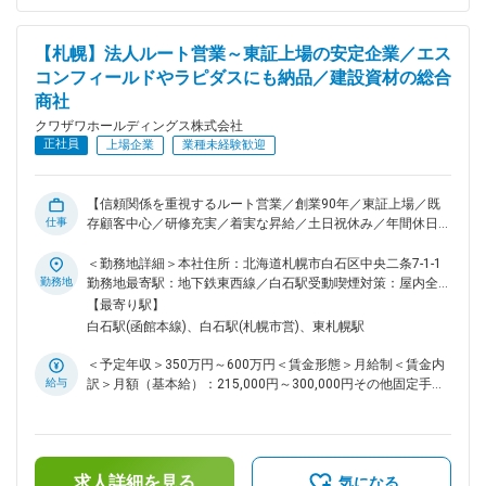
あなたから買いたいと思ってもらえるように信頼関係を構築し
能性があります。月給(月額)は固定手当を含めた表記です。
ていきます。 ■研修制度 入社時に建設業の知識や経験が無く
ても大丈夫です。 当社は理系よりも文系出身の方が多く、未
【札幌】法人ルート営業～東証上場の安定企業／エス
経験から業務を習得していくプロセスが確立しています。 入
コンフィールドやラピダスにも納品／建設資材の総合
社時の研修では、座学研修で建設業界の用語をテキストを用い
商社
て勉強していき、その後工事の工程・成り立ちを学び、商品の
見積の仕方を練習していきます。 一通りの予備知識がついて
クワザワホールディングス株式会社
から、先輩社員と一緒にお客様先を訪問し、営業を学んでいき
正社員
上場企業
業種未経験歓迎
ます。 ■ポイント ◎安定性・将来性！創業90年の東証上場老
舗企業です。今後は札幌駅再開発や北海道新幹線の営業展開が
見込まれています。 ◎制度・働き方！充実した教育・研修制
【信頼関係を重視するルート営業／創業90年／東証上場／既
度や、資格取得支援制度、産休・育児休暇等の福利厚生が整っ
仕事
存顧客中心／研修充実／着実な昇給／土日祝休み／年間休日
ています。 ◎職場環境！年平均有給休暇取得日数は10.7日
124日】 基礎資材・建築資材・土木資材・オール電化商材など
で、休暇を取得しやすい環境なのでワークライフバランス◎
を取り扱う「建設資材の総合商社」である当社の営業社員を募
＜勤務地詳細＞本社住所：北海道札幌市白石区中央二条7-1-1
変更の範囲：会社の定める業務
集します。 ■業務内容 営業先はゼネコン、ハウスメーカー、
勤務地
勤務地最寄駅：地下鉄東西線／白石駅受動喫煙対策：屋内全面
工務店、建材販売店など既存顧客が中心。現場のニーズを把握
禁煙変更の範囲：会社の定める事業所
【最寄り駅】
し、必要な資材を提案します。 時にはヘルメットを着用し、
白石駅(函館本線)、白石駅(札幌市営)、東札幌駅
建設現場を視察して納品状況や工程を確認。見積作成や納期調
整を通じて、顧客から「あなたに任せたい」と思ってもらえる
＜予定年収＞350万円～600万円＜賃金形態＞月給制＜賃金内
信頼関係を築くことが重要です。 扱う商品は多岐にわたり、
給与
訳＞月額（基本給）：215,000円～300,000円その他固定手当/
メーカーとの連携で柔軟な提案が可能。 近年はエスコンフィ
月：20,000円＜月給＞235,000円～320,000円＜昇給有無＞有
ールドやラピダスなど北海道の大型案件にも納品しており、地
＜残業手当＞有＜給与補足＞※上記年収に加え、残業が発生し
域の発展に貢献できるやりがいがあります。 ※クワザワホール
た分は別途支給となります。■昇給：年1回（5月）■賞与：年2
ディングス株式会社に入社後、株式会社クワザワへ出向 住
回（7月・12月）※過去実績3.5～4.0ヵ月分・営業手当：
所：北海道札幌市白石区中央2条7丁目1番1号 事業内容：建設
求人詳細を見る
20,000円／月・キャリア支援手当：7,000円／月（32歳まで）
気になる