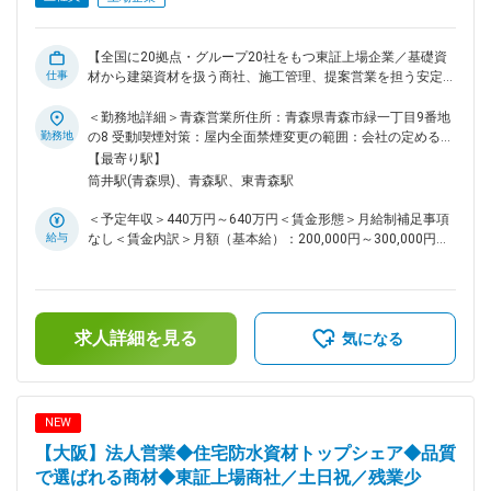
【全国に20拠点・グループ20社をもつ東証上場企業／基礎資
仕事
材から建築資材を扱う商社、施工管理、提案営業を担う安定企
業／完全週休2日制／住宅・家族手当、退職金等福利厚生充
実】 ■職務内容 建築資材の提案営業を中心に、見積作成、資
＜勤務地詳細＞青森営業所住所：青森県青森市緑一丁目9番地
材手配、納期調整、現場確認、メーカー・仕入先・協力業者と
勤務地
の8 受動喫煙対策：屋内全面禁煙変更の範囲：会社の定める事
の調整などを担当していただきます。 単に商品を販売するだ
業所
【最寄り駅】
けではなく、現場の進み方やお客様の事情を踏まえながら、必
筒井駅(青森県)、青森駅、東青森駅
要な資材や工事の段取りを整えていく仕事です。 クワザワは
建築資材の総合商社として、資材販売だけでなく、施工を伴う
＜予定年収＞440万円～640万円＜賃金形態＞月給制補足事項
商品や工事案件にも対応しています。 営業担当であっても、
給与
なし＜賃金内訳＞月額（基本給）：200,000円～300,000円固
現場状況を把握しながら、工程の合理化や無駄のない施工につ
定残業手当/月：24,000円～40,000円（固定残業時間16時間0
なげていく役割を担います。 ■具体的な業務内容 ・住宅会
分/月）超過した時間外労働の残業手当は追加支給＜月給＞
社、工務店、建設会社、リフォーム会社などへのルート営業
224,000円～340,000円（一律手当を含む）＜昇給有無＞有＜
・建築資材、断熱材、外壁材、内装材、住宅設備などの提案
残業手当＞有＜給与補足＞※賞与、営業手当、役職手当、住宅
・見積作成、受発注、納期確認、メーカー・仕入先との調整
求人詳細を見る
関連手当等を含む想定です。■昇給：年1回（5月）■賞与：年2
気になる
・現場状況の確認、工程に合わせた資材手配 ・協力業者との
回（7月・12月）【モデル年収】・32歳（主任）：約440万円
打ち合わせ、工事案件の段取り ・既存顧客へのフォロー、新
（賞与・残業・住宅手当含む）・38歳（課長代理）：約585万
たな商材提案 ・青森市内、弘前、八戸方面などへの営業・現
円（賞与・残業・家族・住宅手当含む）賃金はあくまでも目安
場訪問 ・売上・利益・案件見通しの確認、営業所内での情報
の金額であり、選考を通じて上下する可能性があります。月給
NEW
共有 ■募集背景 青森営業所では、住宅会社・工務店・建設会
(月額)は固定手当を含めた表記です。
【大阪】法人営業◆住宅防水資材トップシェア◆品質
社・リフォーム会社など、地域に根ざしたお客様を中心に、建
築資材の販売や工事案件の対応を行っています。 近年は、既
で選ばれる商材◆東証上場商社／土日祝／残業少