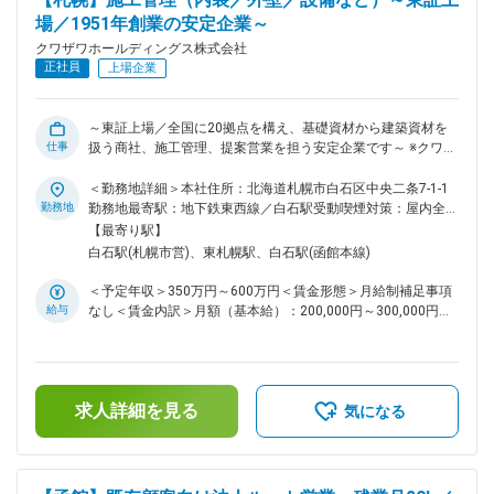
件質疑書作成 18:30 所長とミーティング（提出物の確認や、
る可能性があります。月給(月額)は固定手当を含めた表記で
場／1951年創業の安定企業～
近況の報告とアドバイスをもらう） 18:50 退社 ■特徴 ・在庫
す。
管理・物流機能：専門部署が納材を一括管理し、現場に最適な
クワザワホールディングス株式会社
タイミングで納品対応 ・小ロット・分納対応機能：少量・分
正社員
上場企業
納の対応も自社体制でサポート ・商社機能：多数メーカーの
製品を組み合わせた最適提案が可能 ・積算・見積機能：社内
の積算チームとの連携により、設計図面からの数量算出・見積
～東証上場／全国に20拠点を構え、基礎資材から建築資材を
対応がスムーズ ■当社について 国内外あわせて1,000社を超え
仕事
扱う商社、施工管理、提案営業を担う安定企業です～ ※クワザ
るメーカーの基礎資材・建築資材・住宅設備・省エネ商材など
ワホールディングス株式会社にご入社後、株式会社クワザワへ
を取り扱う、北海道ナンバーワンの地位を築く「建設資材の総
出向いただきます。 住所：北海道札幌市白石区中央2条7丁目1
＜勤務地詳細＞本社住所：北海道札幌市白石区中央二条7-1-1
合商社」です。 また、内装工事・外装工事の工事会社とし
番1号 事業内容：建設基礎資材卸売／建設工事 ■職務内容：
勤務地
勤務地最寄駅：地下鉄東西線／白石駅受動喫煙対策：屋内全面
て、北海道や関東の名だたる施設の建設に参画し、北海道ナン
「建設資材の総合商社」として、国内外1,500社を超えるメー
禁煙
【最寄り駅】
バーワン企業としての実力をもって全国多くの建設に貢献して
カーの商材などを取り扱う株式会社クワザワに出向し、新築物
白石駅(札幌市営)、東札幌駅、白石駅(函館本線)
いきます。 変更の範囲：会社の定める業務
件やリフォーム工事にかかわる施工管理業務をお任せします。
当社では個人の住宅からマンションや施設まで幅広い建築物、
＜予定年収＞350万円～600万円＜賃金形態＞月給制補足事項
また内装、外壁、設備など基礎工事以外の全てを請け負ってい
給与
なし＜賃金内訳＞月額（基本給）：200,000円～300,000円固
ますので、ご経験に合わせてお任せする業務を決めて行きま
定残業手当/月：24,000円～40,000円（固定残業時間16時間0
す。 ■職務の魅力： 担当する案件の規模も期間も様々です
分/月）超過した時間外労働の残業手当は追加支給＜月給＞
が、裁量が広く、自由に提案できるスタイルが魅力です。ま
224,000円～340,000円（一律手当を含む）＜昇給有無＞有＜
た、お客様の思い入れの強い住宅関連の形に残るものに関わる
残業手当＞有＜給与補足＞※予定年収はあくまでも目安の金額
やりがいは大きいです。 ■同社の特徴： 同社は主に大手ハウ
求人詳細を見る
となり、経験・年齢等を考慮のうえ決定■昇給：年1回（5月）
気になる
スメーカー及びゼネコンからの依頼で、戸建住宅やビルを中心
■賞与：年2回（7月・12月）■残業代：外勤手当もしくは役職
とした施工を手がけるのと並行し、設立以来、ベニヤ、石膏ボ
手当の名目で支給賃金はあくまでも目安の金額であり、選考を
ードやユニットバス、キッチン等、建材の総合商社としてのビ
通じて上下する可能性があります。月給(月額)は固定手当を含
ジネスも展開しています。そのため、商社ビジネスで培った信
めた表記です。