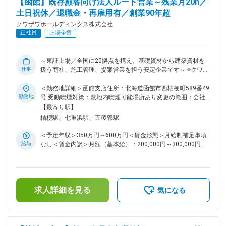
【函館】既存顧客向け法人ルート営業～残業月20h／
用、ネットワークを施工管理の分野でも活かせるのはもちろ
土日祝休／退職金・再雇用有／創業90年超
ん、メーカーから直で、安価に建材の仕入れができるという強
みもあります。こうした両分野の相乗効果により、品質、コス
クワザワホールディングス株式会社
トの面で、顧客から厚い信頼を得ており、継続的に取引があり
正社員
上場企業
ます。したがって案件は安定し、つねに現場に出られるため、
自身の施工管理の腕を、鈍らせるようなことはありません。そ
のせいか、入社後は長く勤務する社員が多いのが特長です。
～東証上場／全国に20拠点を構え、基礎資材から建築資材を
「居心地」の良い環境で、より一層スキルを磨くことができま
仕事
扱う商社、施工管理、提案営業を担う安定企業です～ ※クワザ
す。
ワホールディングス株式会社にご入社後、株式会社クワザワへ
出向いただきます。 住所：北海道函館市西桔梗町589番49号
＜勤務地詳細＞函館支店住所：北海道函館市西桔梗町589番49
事業内容：建設基礎資材卸売 ■職務内容： 「建設資材の総合
勤務地
号 受動喫煙対策：敷地内喫煙可能場所あり変更の範囲：会社
商社」として、国内外1,500社を超えるメーカーの商材などを
の定める事業所
【最寄り駅】
取り扱う株式会社クワザワに出向し、ゼネコン等へのセメン
桔梗駅、七重浜駅、五稜郭駅
ト、生コン等建設基礎資材の営業をお任せします。 【変更の
範囲：会社の定める範囲】 ■職務詳細： ・ゼネコン等への建
＜予定年収＞350万円～600万円＜賃金形態＞月給制補足事項
設基礎資材のPR ・新規商談、既存顧客からの受注 ・見積作成
給与
なし＜賃金内訳＞月額（基本給）：200,000円～300,000円固
■職務の魅力： 担当する案件の規模も期間も様々ですが、裁量
定残業手当/月：24,000円～40,000円（固定残業時間16時間0
が広く、自由に提案できるスタイルが魅力です。また、お客様
分/月）超過した時間外労働の残業手当は追加支給＜月給＞
の思い入れの強い住宅関連の形に残るものに関わるやりがいは
224,000円～340,000円（一律手当を含む）＜昇給有無＞有＜
大きいです。 ■同社の特徴： 同社は主に大手ハウスメーカー
残業手当＞有＜給与補足＞※予定年収はあくまでも目安の金額
及びゼネコンからの依頼で、戸建住宅やビルを中心とした施工
求人詳細を見る
となり、経験・年齢等を考慮のうえ決定■昇給：年1回（5月）
気になる
を手がけるのと並行し、設立以来、セメント、生コン、土木資
■賞与：年2回（7月・12月）■残業代：外勤手当もしくは役職
材、ベニヤ、石膏ボードやユニットバス、キッチン等、建材の
手当の名目で支給賃金はあくまでも目安の金額であり、選考を
総合商社としてのビジネスも展開しています。そのため、商社
通じて上下する可能性があります。月給(月額)は固定手当を含
ビジネスで培った信用、ネットワークを施工管理の分野でも活