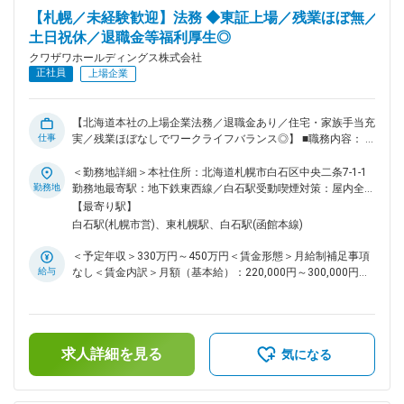
【札幌／未経験歓迎】法務 ◆東証上場／残業ほぼ無／
土日祝休／退職金等福利厚生◎
クワザワホールディングス株式会社
正社員
上場企業
【北海道本社の上場企業法務／退職金あり／住宅・家族手当充
仕事
実／残業ほぼなしでワークライフバランス◎】 ■職務内容： 法
務部にて契約書のリーガルチェック/コンプライアンス研修の
企画・立案・実施等を対応いただきます。 ≪・・・具体的に
＜勤務地詳細＞本社住所：北海道札幌市白石区中央二条7-1-1
は・・・≫ ・取引先と締結する契約書が当社にとって不利な
勤務地
勤務地最寄駅：地下鉄東西線／白石駅受動喫煙対策：屋内全面
内容がないかの審査・検討します。 ・顧客や取引先とのトラ
禁煙
【最寄り駅】
ブルが生じた際、会社としての対応を検討し、現場社員へアド
白石駅(札幌市営)、東札幌駅、白石駅(函館本線)
バイスを行います。 ・当社の社員に対して、コンプライアン
ス浸透のため、研修実施や動画教材作成、社内イントラに掲載
＜予定年収＞330万円～450万円＜賃金形態＞月給制補足事項
する記事の作成などを担当します。 ・その他法律や制度の変
給与
なし＜賃金内訳＞月額（基本給）：220,000円～300,000円＜
化に対応するための企画立案／施行を行います。 ■組織構成：
月給＞220,000円～300,000円＜昇給有無＞有＜残業手当＞有
部長含め5名の組織です。 気軽にコミュニケーションがとりや
＜給与補足＞※予定年収はあくまでも目安の金額となり、経
すいメンバーが多く、なじみやすい雰囲気です。 ■魅力 ・創
験・年齢等を考慮のうえ決定■昇給：年1回（5月）■賞与：年2
業80年以上の東証上場企業であり、安定した経営基盤があり
回（7月・12月）賃金はあくまでも目安の金額であり、選考を
ます。そのため、長期的に腰を据えて働くことができます。
求人詳細を見る
通じて上下する可能性があります。月給(月額)は固定手当を含
気になる
・有給休暇を取得しやすく、自身の業務をコントロールしなが
めた表記です。
ら裁量をもつことができます！ ■採用背景： グループ経営強
化のために持株会社体制に移行したことにより、今後は、グル