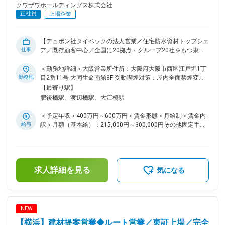
存顧客からの資材相談に加え、外壁・断熱材・住宅設備・内装
クワザワホールディングス株式会社
材・改修工事など、幅広い案件への対応が増えています。 青
正社員
上場企業
森市内を中心に、弘前・八戸方面など広いエリアを担当してお
り、お客様への訪問、現場確認、見積対応、納期調整など、営
業所としてさらに対応力を高めていくことを目指しています。
【デュポン社タイベックの法人営業／住宅防水資材トップシェ
※クワザワホールディングス株式会社に入社後、株式会社クワ
仕事
ア／既存顧客中心／全国に20拠点・グループ20社をもつ東証
ザワへ出向 住所：青森県青森市緑一丁目9番地の8 事業内容：
上場企業／完全週休2日制】 ハウスメーカーや建築資材販売店
建設資材卸売／建設工事 ■仕事の特徴 青森営業所は競合他社
のお客様に向けて、建築業界で圧倒的なシェアを誇るデュポン
＜勤務地詳細＞大阪営業所住所：大阪府大阪市西区江戸堀1丁
と比べても、協力会社・協力職方との関係に恵まれており、施
社の住宅用透湿防水シート「タイベック」および当社のプライ
勤務地
目2番11号 大同生命南館8F 受動喫煙対策：屋内全面禁煙変更
工力の面では大きな強みを持っています。 そのため、派手な
ベートブランド商品等のご提案を行っていただきます。 タイ
の範囲：会社の定める事業所
【最寄り駅】
営業手法よりも、お客様への丁寧なフォロー、正確な情報共
ベックは、1985年から当社が特約店契約を行い日本で販売を
肥後橋駅、渡辺橋駅、大江橋駅
有、現場や協力会社との誠実な調整を積み重ねることが成果に
開始。全国普及をけん引してきた実績ある製品です。 長年に
つながります。 変更の範囲：会社の定める業務
わたり日本市場での提案・普及を担ってきた当社だからこそ、
＜予定年収＞400万円～600万円＜賃金形態＞月給制＜賃金内
商品理解や提案ノウハウが蓄積されており、営業としても説明
給与
訳＞月額（基本給）：215,000円～300,000円その他固定手当/
しやすい環境があります。 ■取扱製品について 主力商材は、
月：20,000円＜月給＞235,000円～320,000円＜昇給有無＞有
アメリカの大手化学メーカー・デュポンが開発した住宅用透湿
＜残業手当＞有＜給与補足＞・営業手当：20,000円／月・キ
防水シート「タイベック」です。タイベックは、高温多湿で四
ャリア支援手当：7,000円／月（32歳まで）■昇給：年1回（5
季のある日本の住環境に対応し、雨水や結露から木造住宅を守
月）■賞与：年2回（7月・12月）※過去実績3.5～4.0ヵ月分■年
る性能を備えています。 20年保証を実施しており、特許技術
求人詳細を見る
収例：・32歳/主任/470万円・38歳/課長代理/640万円※賞
気になる
による品質の高さからクレームがほとんど発生しない、満足度
与、営業手当・住宅関連手当等 諸手当含む賃金はあくまでも
の高い商材です。 そのため営業の役割は価格交渉ではなく、
目安の金額であり、選考を通じて上下する可能性があります。
性能や価値を分かりやすく説明し、納得して採用いただくこと
月給(月額)は固定手当を含めた表記です。
にあります。 ■営業スタイル 西日本全域を担当し、月1～2回
NEW
程度の出張があります（1泊2日～2泊3日） 普段とは少し違う
【横浜】建材提案営業◆ルート営業／東証上場／完全
地域や現場に足を運びながら、さまざまなお客様と出会えるの