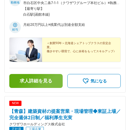
勤務地
市白石区中央二条7-1-1（クワザワグループ本社ビル）※執務室
は全面禁煙（別途喫煙室あり）＜アクセス＞白石駅（地下鉄東
【最寄り駅】
西線）より 徒歩14分
白石駅(函館本線)
月給20万円以上※残業代は別途全額支給
給与
＜創業90年＞北海道シェアトップクラスの安定企
業。
働きやすい環境で、心に余裕をもってスキルアップ♪
求人詳細を見る
気になる
NEW
【青森】建築資材の提案営業・現場管理◆東証上場／
完全週休2日制／福利厚生充実
クワザワホールディングス株式会社
正社員
上場企業