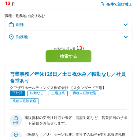
13
件
条件で並び替え
dodaチャットサポート
職種・勤務地で絞り込む
対応時間：10:00～22:00(日曜・年末年始を除く)
自動案内は24時間365日対応
転職の「モヤモヤ」、一人で悩まず
気軽に相談してみませんか？
dodaの使い方は？
今の仕事を続けるべき？
13
この条件の求人数
件
検索する
ヘルプ
サイトマップ
営業事務／年休126日／土日祝休み／転勤なし／社員
食堂あり
クワザワホールディングス株式会社 【スタンダード市場】
正社員
転勤なし
上場企業
職種未経験歓迎
業種未経験歓迎
建設資材の受発注対応や来客・電話対応など、営業担当のサポ
仕事
ート業務をお任せします。
【転勤なし／U・Iターン歓迎】本社での勤務■本社北海道札幌