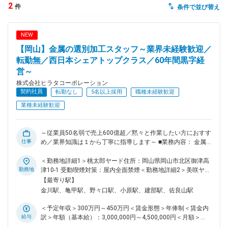
2
件
条件で並び替え
dodaチャットサポート
対応時間：10:00～22:00(日曜・年末年始を除く)
NEW
自動案内は24時間365日対応
転職の「モヤモヤ」、一人で悩まず
【岡山】金属の選別加工スタッフ～業界未経験歓迎／
気軽に相談してみませんか？
転勤無／西日本シェアトップクラス／60年間黒字経
dodaの使い方は？
営～
今の仕事を続けるべき？
株式会社ヒラタコーポレーション
契約社員
転勤なし
5名以上採用
職種未経験歓迎
業種未経験歓迎
ヘルプ
サイトマップ
～従業員50名弱で売上600億超／黙々と作業したい方におすす
仕事
め／業界知識は１から丁寧に指導します～ ■業務内容： 金属
スクラップの卸売業を営む当社の工場にて、選別・加工スタッ
フとして構内作業をお任せします。具体的には下記業務となり
＜勤務地詳細1＞桃太郎ヤード住所：岡山県岡山市北区御津高
ます。 ・重機（ユンボやフォークリフトなど）を使用した商
勤務地
津10-1 受動喫煙対策：屋内全面禁煙＜勤務地詳細2＞美咲ヤー
品の選別、荷積み、荷降ろし ・金属などのガス切断、プラズ
ド住所：岡山県久米郡美咲町原田3165 勤務地最寄駅：津山駅
【最寄り駅】
マ切断 ■業務の特徴： ほぼ全員が業界未経験から入社して活
受動喫煙対策：屋内全面禁煙変更の範囲：会社の定める事業所
金川駅、亀甲駅、野々口駅、小原駅、建部駅、佐良山駅
躍しています。金属の世界は奥が深く、一朝一夕で見につくも
のではありませんが、極めれば極めるほど面白さを感じるよう
＜予定年収＞300万円～450万円＜賃金形態＞年俸制＜賃金内
になります。年齢層は20代～50代と幅広く、先輩後輩問わず
給与
訳＞年額（基本給）：3,000,000円～4,500,000円＜月額＞
助け合う職場です。 ■入社後の流れ： フォークリフト運転免
250,000円～375,000円（12分割）＜昇給有無＞有＜残業手当