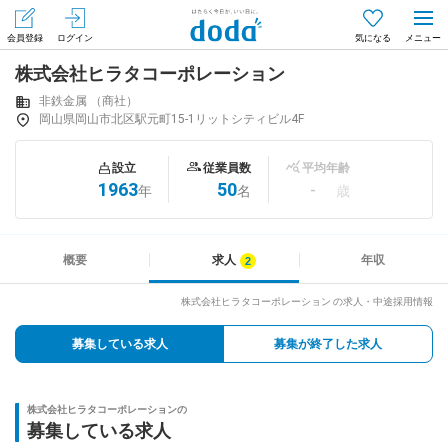
会員登録
ログイン
気になる
株式会社ヒラタコーポレーション
メニュー
会員登録（無料）
ログイン
非鉄金属 （商社）
岡山県岡山市北区駅元町15-1リットシティビル4F
はじめてdodaをご利用される方へ
設立
従業員数
平均年齢
1963
50
-
年
名
歳
求人を探す
求人を紹介してもらう
概要
求人
年収
株式会社ヒラタコーポレーション の求人・中途採用情報
知りたい・聞きたい
募集している求人
募集が終了した求人
イベント
株式会社ヒラタコーポレーションの
専門サイト
募集している求人