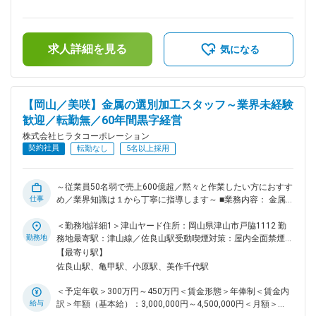
許など、重機を扱うにあたって免許が必要となりますが、免許
＞有＜給与補足＞※給与は能力と経験により決定します。■昇
や資格は入社時に取得していなくても問題ありません。社内規
給：年1回（5,000円／過去実績）■賞与：年2回（1ヶ月分／過
定に資格取得の一部補助があるため、仕事をしながら取得も可
去実績）※2年目より支給となります。賃金はあくまでも目安
能です。 ■当社の強み： 当社はステンレス・アルミなどの非
求人詳細を見る
の金額であり、選考を通じて上下する可能性があります。月給
気になる
鉄金属のスクラップを主に扱っており、特に銅に強みを持って
(月額)は固定手当を含めた表記です。
います。 電気自動車や再生可能エネルギーの設備やインフラ
において、導電率の高い銅素材の需要は、脱炭素資源として需
要が高まっています。 そのような外部環境を追い風に当社は
【岡山／美咲】金属の選別加工スタッフ～業界未経験
売上を伸ばしており、国内のみならず輸出入も積極的に行って
歓迎／転勤無／60年間黒字経営
います。 2025年には岡山市内に新工場桃太郎ヤードが完成
し、さらなる業績拡大に向けて尽力しています。 変更の範
株式会社ヒラタコーポレーション
囲：会社の定める業務
契約社員
転勤なし
5名以上採用
～従業員50名弱で売上600億超／黙々と作業したい方におすす
仕事
め／業界知識は１から丁寧に指導します～ ■業務内容： 金属
スクラップの卸売業を営む当社の工場にて、選別・加工スタッ
フとして構内作業をお任せします。具体的には下記業務となり
＜勤務地詳細1＞津山ヤード住所：岡山県津山市戸脇1112 勤
ます。 ・重機（ユンボやフォークリフトなど）を使用した商
勤務地
務地最寄駅：津山線／佐良山駅受動喫煙対策：屋内全面禁煙＜
品の選別、荷積み、荷降ろし ・金属などのガス切断、プラズ
勤務地詳細2＞美咲ヤード住所：岡山県久米郡美咲町原田3165
【最寄り駅】
マ切断 ■業務の特徴： ほぼ全員が業界未経験から入社して活
勤務地最寄駅：津山駅受動喫煙対策：屋内全面禁煙変更の範
佐良山駅、亀甲駅、小原駅、美作千代駅
躍しています。金属の世界は奥が深く、一朝一夕で見につくも
囲：会社の定める事業所
のではありませんが、極めれば極めるほど面白さを感じるよう
＜予定年収＞300万円～450万円＜賃金形態＞年俸制＜賃金内
になります。年齢層は20代～50代と幅広く、先輩後輩問わず
給与
訳＞年額（基本給）：3,000,000円～4,500,000円＜月額＞
助け合う職場です。 ■入社後の流れ： フォークリフト運転免