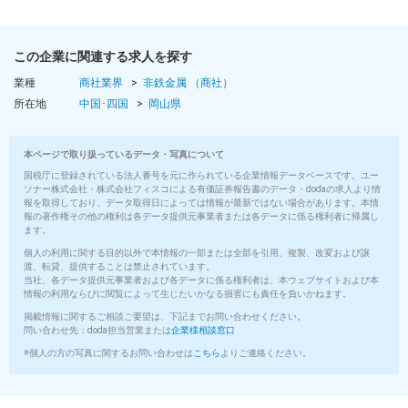
この企業に関連する求人を探す
業種
商社業界
非鉄金属 （商社）
所在地
中国･四国
岡山県
本ページで取り扱っているデータ・写真について
国税庁に登録されている法人番号を元に作られている企業情報データベースです。ユー
ソナー株式会社・株式会社フィスコによる有価証券報告書のデータ・dodaの求人より情
報を取得しており、データ取得日によっては情報が最新ではない場合があります。本情
報の著作権その他の権利は各データ提供元事業者または各データに係る権利者に帰属し
ます。
個人の利用に関する目的以外で本情報の一部または全部を引用、複製、改変および譲
渡、転貸、提供することは禁止されています。
当社、各データ提供元事業者および各データに係る権利者は、本ウェブサイトおよび本
情報の利用ならびに閲覧によって生じたいかなる損害にも責任を負いかねます。
掲載情報に関するご相談ご要望は、下記までお問い合わせください。
問い合わせ先：doda担当営業または
企業様相談窓口
※個人の方の写真に関するお問い合わせは
こちら
よりご連絡ください。