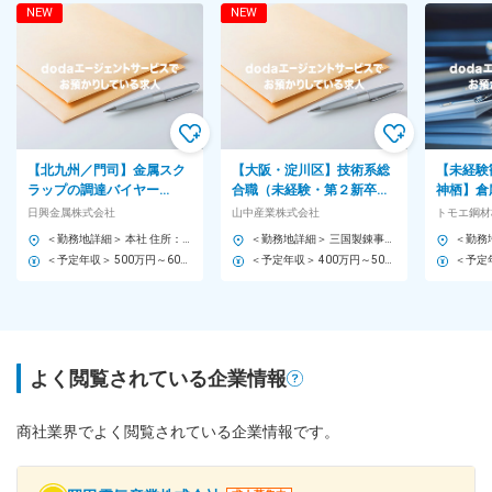
NEW
NEW
【北九州／門司】金属スク
【大阪・淀川区】技術系総
【未経験
ラップの調達バイヤー
合職（未経験・第２新卒歓
神栖】倉
◆OJT・研修制度◎／転勤
迎）／創業160年超／１日
出荷等／
日興金属株式会社
山中産業株式会社
トモエ鋼材
なし
７H勤務／夜勤・転勤無
／転勤無
＜勤務地詳細＞ 本社 住所：福岡県北九州市門司区大字田野浦1071 勤務地最寄駅：鹿児島本線 門司港駅線／門司港駅 受動喫煙対策：屋内全面禁煙 変更の範囲：無
＜勤務地詳細＞ 三国製錬事業所 住所：大阪府大阪市淀川区十八条1-13-50 勤務地最寄駅：大阪メトロ 御堂筋線線／東三國駅 受動喫煙対策：屋内全面禁煙 変更の範囲：会社の定める事業所
＜予定年収＞ 500万円～600万円 ＜賃金形態＞ 月給制 ※経験・能力等を考慮の上、当社規定により決定いたします。 ＜賃金内訳＞ 月額（基本給）：300,000円～320,000円 その他固定手当/月：20,000円 ＜月給＞ 320,000円～340,000円 ＜昇給有無＞ 有 ＜残業手当＞ 有 ＜給与補足＞ ■昇給：年1回(4月) ■賞与：年2回(7月、12月) ※前年度実績：計3.4ヶ月分 ※賞与は業績に応じて支給となりますが、基本的に毎年3.4ヶ月以上は支給しています。 賃金はあくまでも目安の金額であり、選考を通じて上下する可能性があります。 月給(月額)は固定手当を含めた表記です。
＜予定年収＞ 400万円～500万円 ＜賃金形態＞ 月給制 ＜賃金内訳＞ 月額（基本給）：250,000円～300,000円 ＜月給＞ 250,000円～300,000円 ＜昇給有無＞ 有 ＜残業手当＞ 有 賃金はあくまでも目安の金額であり、選考を通じて上下する可能性があります。 月給(月額)は固定手当を含めた表記です。
よく閲覧されている企業情報
商社業界でよく閲覧されている企業情報です。