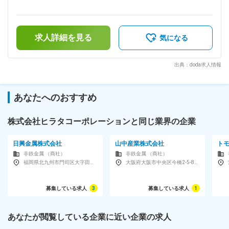
250,000円～375,000円（12分割）＜昇給有無＞有＜残業手当
許など、重機を扱うにあたって免許が必要となりますが、免許
＞有＜給与補足＞※給与は能力と経験により決定します。■昇
や資格は入社時に取得していなくても問題ありません。社内規
給：年1回（5,000円／過去実績）■賞与：年2回（1ヶ月分／過
定に資格取得の一部補助があるため、仕事をしながら取得も可
去実績）※2年目より支給となります。賃金はあくまでも目安
能です。 ■当社の強み： 当社はステンレス・アルミなどの非
求人詳細を見る
の金額であり、選考を通じて上下する可能性があります。月給
気になる
鉄金属のスクラップを主に扱っており、特に銅に強みを持って
(月額)は固定手当を含めた表記です。
います。 電気自動車や再生可能エネルギーの設備やインフラ
において、導電率の高い銅素材の需要は、脱炭素資源として需
出典：doda求人情報
要が高まっています。 そのような外部環境を追い風に当社は
売上を伸ばしており、国内のみならず輸出入も積極的に行って
います。 2025年には岡山市内に新工場桃太郎ヤードが完成
あなたへのおすすめ
し、さらなる業績拡大に向けて尽力しています。 変更の範
囲：会社の定める業務
株式会社ヒラタコーポレーションと同じ業界の企業
日興金属株式会社
山中産業株式会社
ト
非鉄金属 （商社）
非鉄金属 （商社）
福岡県北九州市門司区大字田野浦1071
大阪府大阪市中央区今橋2-5-8トレードピア淀屋橋9F
募集している求人
3
募集している求人
1
あなたが閲覧している企業に近い企業の求人