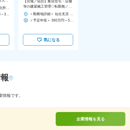
友大阪
【宮城／仙台】集合住宅・店舗
等の建築施工管理◇転勤無／2級
＜勤務地詳細＞ 本社 住所：青森県八戸市小中野8-1-32 受動喫煙対策：敷地内喫煙可能場所あり 変更の範囲：会社の定める事業所
建築施工管理技士／残業15H程
＜勤務地詳細＞ 仙台支店 住所：宮城県仙台市青葉区一番町1-4-30 さのやビルディング9階A号室 勤務地最寄駅：仙台市地下鉄東西線／青葉通一番町駅 受動喫煙対策：屋内全面禁煙 変更の範囲：本文参照
＜予定年収＞ 264万円～314万円 ＜賃金形態＞ 日給月給制 特記事項なし ＜賃金内訳＞ 月額（基本給）：180,000円～226,000円/月23日間勤務想定 その他固定手当/月：3,000円～29,000円 ＜想定月額＞ 183,000円～255,000円 ＜昇給有無＞ 有 ＜残業手当＞ 有 ＜給与補足＞ 賞与:年2回(初年度は年1回） 賃金はあくまでも目安の金額であり、選考を通じて上下する可能性があります。 月給(月額)は固定手当を含めた表記です。
＜予定年収＞ 360万円～550万円 ＜賃金形態＞ 月給制 ＜賃金内訳＞ 月額（基本給）：280,000円～430,000円 ＜月給＞ 280,000円～430,000円 ＜昇給有無＞ 有 ＜残業手当＞ 有 ＜給与補足＞ ※給与詳細は、本人の希望を加味し、決定します。 ■昇給：年1回（4月） ■賞与：年2回（8月、12月） 賃金はあくまでも目安の金額であり、選考を通じて上下する可能性があります。 月給(月額)は固定手当を含めた表記です。
気になる
情報
業情報です。
企業情報を見る