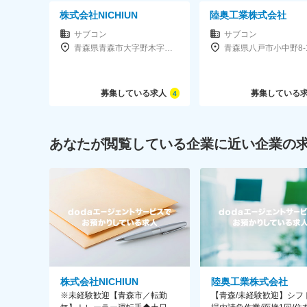
株式会社NICHIUN
陸奥工業株式会社
サブコン
サブコン
青森県青森市大字野木字野尻37-124
青森県八戸市小中野8-1
募集している求人
募集している
4
あなたが閲覧している企業に近い企業の
株式会社NICHIUN
陸奥工業株式会社
※未経験歓迎【青森市／転勤
【青森/未経験歓迎】シフ