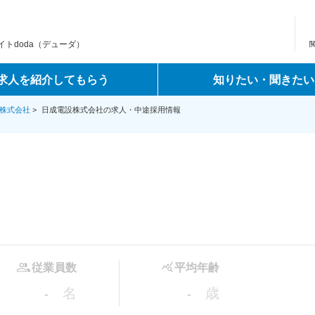
トdoda（デューダ）
求人を紹介してもらう
知りたい・聞きたい
株式会社
>
日成電設株式会社の求人・中途採用情報
従業員数
平均年齢
名
歳
-
-