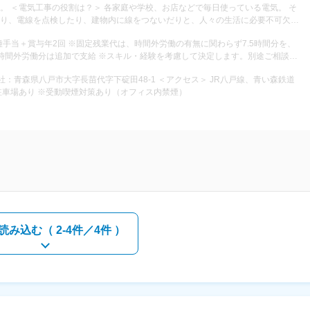
気。 そ
り、電線を点検したり、建物内に線をつないだりと、人々の生活に必要不可欠な
種手当＋賞与年2回 ※固定残業代は、時間外労働の有無に関わらず7.5時間分を、
電柱の建て替え など ■電線の維持、張り替え作業 ・専用の
を超える時間外労働分は追加で支給 ※スキル・経験を考慮して決定します。別途ご相談下
を張る作業 ■電気をつなぐ内線工事 ・ブレーカーやコ
ブルの延長工事 ・道路照明灯の設置 ・建物内の電気設備 ＜仕事の特徴＞
長苗代字下碇田48-1 ＜アクセス＞ JR八戸線、青い森鉄道
期は半日～3カ月ほど。 ◎担当エリアは八戸市・三戸郡、その近郊のみで、遠方出
「八戸駅」より車で2分 ◎マイカー通勤OK・駐車場あり ※受動喫煙対策あり（オフィス内禁煙）
。 ＿＿＿＿＿＿＿＿ ＼入社後の流れ／ ￣￣￣V￣
の環境や、現場での連携など 基本的な知識を学んでいただきます。 ▽STEP2：
作業を行います。 経験がある方は、徐々に独り立ちを目指してもらいます。
「電気工事士」の取得をサポート。 取得にかかる費用は会社が負担します。 ※既に
得にも挑戦できます◎ ＜あなたの成長をしっかりサポート！
ばかりで当然。 工具の名前、材料の種類、仕事の流れなど、一つずつノートにメモ
らアドバイスし、困ったらいつでもメモを見て復習できるので、効率良く学べま
読み込む（
2-4件／4件
）