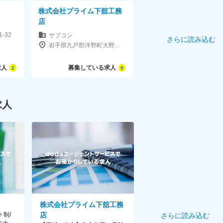
株式会社プライム下舘工務
店
-32
サブコン
さらに読み込む
岩手県九戸郡洋野町大野第8地割83-1
求人
募集している求人
2
9
求人
株式会社プライム下舘工務
ト制/
店
さらに読み込む