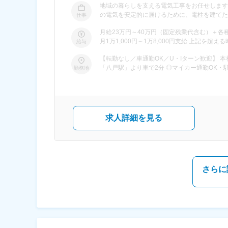
地域の暮らしを支える電気工事をお任せします。 ＜電気工事の役割は？＞ 各家庭や学校、お店などで毎日使っている電
の電気を安定的に届けるために、電柱を建てた
仕事
インフラ工事です。 ……………………… お任せする仕事内容 （一例）※所属部門によって異なります ……………………… ■電
月給23万円～40万円（固定残業代含む）＋各
柱を建てる作業 ・新築の家に電気を通すための電柱の設置 ・古い
月1万1,000円～1万8,000円支給 上記
給与
スティックを使った電線切離し、接続 ・古い電線を撤去し、新しい電線
さい。
ンセントの設置、配線 ・照明器具の取り付け ・ケー
【転勤なし／車通勤OK／U・Iターン歓迎】 本社：青森県八戸市大字
◎1チーム2～6名で現場に向かいます。 ◎工
勤務地
張や転勤はありません。 ◎事務作業はほとんどなく、基本的に定時退社です
￣￣￣ ▽STEP1：基礎から学べる座学研修 当社
現場でのOJT 先輩に同行し、現場での簡単な
▽STEP3：資格取得を目指せる 国家資格の
2種をお持ちの方は、1種へのレベルアップや 施工管理資格の取
＞ 最初の1カ月～2カ月は、分からないこと
求人詳細を見る
していきましょう。 先輩が内容を確認しなが
す！
さらに