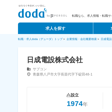
転職なら、求人情報・転職サイ
求人を探す
転職・求人doda（デューダ）トップ
>
企業情報・会社概要検索
>
日成電設
日成電設株式会社
サブコン
青森県八戸市大字長苗代字下碇田48-1
設立
1974
年