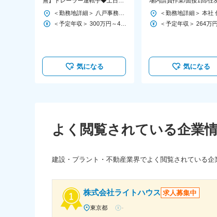
無】トレーラー運転手◆土日休
場内請負作業/面接1回/住
み／東北最大級のクレーン会社
セメント連結子会社
＜勤務地詳細＞ 八戸事務所 住所：青森県青森市大字野木字野尻37-719 受動喫煙対策：屋内全面禁煙 変更の範囲：会社の定める事業所
／教育体制◎
＜予定年収＞ 300万円～400万円 ＜賃金形態＞ 月給制 ＜賃金内訳＞ 月額（基本給）：200,000円～250,000円 ＜月給＞ 200,000円～250,000円 ＜昇給有無＞ 有 ＜残業手当＞ 有 ＜給与補足＞ ■賞与：年2回（計2.2か月分支給） ■昇給：年1回 賃金はあくまでも目安の金額であり、選考を通じて上下する可能性があります。 月給(月額)は固定手当を含めた表記です。
気になる
気になる
よく閲覧されている企業
建設・プラント・不動産業界でよく閲覧されている企
株式会社ライトハウス
求人募集中
東京都
-