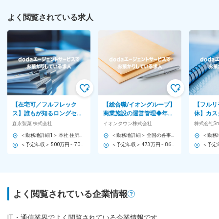
よく閲覧されている求人
【在宅可／フルフレック
【総合職/イオングループ】
【フルリ
ス】誰もが知るロングセラ
商業施設の運営管理◆年休
休】カス
ーブランドを動かす。市場
125日／賞与4か月分／家賃
チャット
森永製菓 株式会社
イオンタウン株式会社
株式会社Sma
をつくる提案営業◆ハイチ
75％会社負担！
務SaaS”
＜勤務地詳細1＞ 本社 住所：東京都港区芝浦1-13-16 勤務地最寄駅：JR、都営三田、都営浅草線／田町、三田駅 受動喫煙対策：屋内全面禁煙 ＜勤務地詳細2＞ 中部支店 住所：名古屋市東区徳川1-15-30 勤務地最寄駅：名古屋市営地下鉄桜通線／高岳駅 受動喫煙対策：屋内喫煙可能場所あり ＜勤務地詳細3＞ 関西支店 住所：尼崎市上坂部1-1-1 勤務地最寄駅：JR線／塚口駅 受動喫煙対策：屋内全面禁煙 変更の範囲：会社の定める事業所（リモートワーク含む）
＜勤務地詳細＞ 全国の各事業部・各ショッピングセンター 住所：千葉県千葉市美浜区中瀬1-5-1イオンタワー10F（本社所在地） 受動喫煙対策：敷地内全面禁煙 変更の範囲：会社の定める事業所
ュウ等
＜予定年収＞ 500万円～700万円 ＜賃金形態＞ 月給制 ＜賃金内訳＞ 月額（基本給）：240,000円～320,000円 ＜月給＞ 240,000円～320,000円 ＜昇給有無＞ 有 ＜残業手当＞ 有 ＜給与補足＞ ■昇給：年1回（4月） ■賞与：年2回（6月、12月） 賃金はあくまでも目安の金額であり、選考を通じて上下する可能性があります。 月給(月額)は固定手当を含めた表記です。
＜予定年収＞ 473万円～860万円 ＜賃金形態＞ 月給制 ＜賃金内訳＞ 月額（基本給）：296,000円～516,000円 ＜月給＞ 296,000円～516,000円 ＜昇給有無＞ 有 ＜残業手当＞ 有 ＜給与補足＞ ■予定年収はあくまでも目安の金額であり、選考を通じて上下する可能性があります。 ■予定年収は全国転勤可能な場合の目安です。 ■賞与：平均年4.2か月分程度 ■管理監督者として採用された場合、「時間外勤務手当」「休日勤務手当」の対象外となります。 賃金はあくまでも目安の金額であり、選考を通じて上下する可能性があります。 月給(月額)は固定手当を含めた表記です。
よく閲覧されている企業情報
IT・通信業界でよく閲覧されている企業情報です。