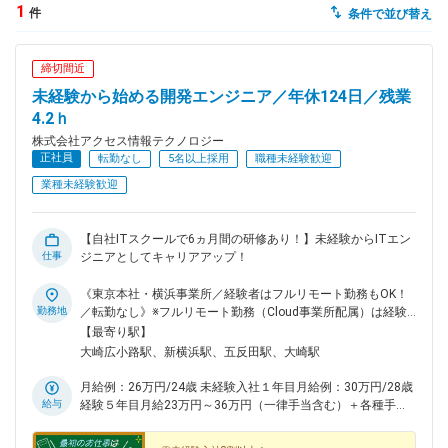
1
件
条件で並び替え
dodaチャットサポート
対応時間：10:00～22:00(日曜・年末年始を除く)
締切間近
自動案内は24時間365日対応
転職の「モヤモヤ」、一人で悩まず
未経験から始める開発エンジニア／年休124日／残業
気軽に相談してみませんか？
4.2ｈ
dodaの使い方は？
株式会社アクセス情報テクノロジー
今の仕事を続けるべき？
正社員
転勤なし
5名以上採用
職種未経験歓迎
業種未経験歓迎
ヘルプ
サイトマップ
【自社ITスクールで6ヵ月間の研修あり！】未経験からITエン
仕事
ジニアとしてキャリアアップ！
《東京本社・横浜事業所／経験者はフルリモート勤務もOK！
勤務地
／転勤なし》※フルリモート勤務（Cloud事業所配属）は経験
者のみ■本社／東京事業所東京都品川区大崎5-1-11＜アクセス
【最寄り駅】
＞JR山手線「五反田駅」より徒歩4分東急池上線「大崎広小路
大崎広小路駅、新横浜駅、五反田駅、大崎駅
駅」より徒歩5分■横浜事業所神奈川県横浜市港北区新横浜3-8
－8 日総第16ビル 11階＜アクセス＞JR各線・横浜市営地下鉄
月給例：26万円/24歳 未経験入社１年目月給例：30万円/28歳
線「新横浜駅」より徒歩7分■Cloud事業所 ※経験者のみの配属
給与
経験５年目月給23万円～36万円（一律手当含む）＋各種手当
インターネット上の仮想オフィスで、コミュニケーションを取
＋賞与※残業代は全て支給※経験・年齢・スキルなどを考慮し
りながら仕事ができます。※受動喫煙対策あり
た上で優遇いたします！★6カ月の研修期間中も給与は満額支