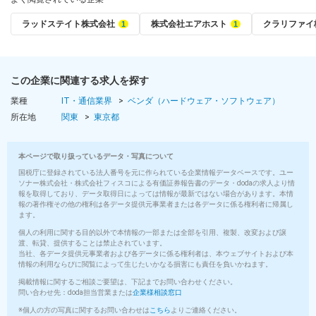
ラッドステイト株式会社
株式会社エアホスト
クラリファイ
この企業に関連する求人を探す
業種
IT・通信業界
ベンダ（ハードウェア・ソフトウェア）
所在地
関東
東京都
本ページで取り扱っているデータ・写真について
国税庁に登録されている法人番号を元に作られている企業情報データベースです。ユー
ソナー株式会社・株式会社フィスコによる有価証券報告書のデータ・dodaの求人より情
報を取得しており、データ取得日によっては情報が最新ではない場合があります。本情
報の著作権その他の権利は各データ提供元事業者または各データに係る権利者に帰属し
ます。
個人の利用に関する目的以外で本情報の一部または全部を引用、複製、改変および譲
渡、転貸、提供することは禁止されています。
当社、各データ提供元事業者および各データに係る権利者は、本ウェブサイトおよび本
情報の利用ならびに閲覧によって生じたいかなる損害にも責任を負いかねます。
掲載情報に関するご相談ご要望は、下記までお問い合わせください。
問い合わせ先：doda担当営業または
企業様相談窓口
※個人の方の写真に関するお問い合わせは
こちら
よりご連絡ください。