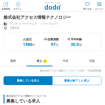
会員登録
ログイン
気になる
株式会社アクセス情報テクノロジー
メニュー
会員登録（無料）
ログイン
ベンダ（ハードウェア・ソフトウェア）
【本社】
はじめてdodaをご利用される方へ
設立
従業員数
平均年齢
1986
97
30.0
年
名
歳
求人を探す
求人を紹介してもらう
概要
求人
年収
写真
株式会社アクセス情報テクノロジー の求人・中途採用情報
知りたい・聞きたい
募集している求人
募集が終了した求人
イベント
株式会社アクセス情報テクノロジーの
専門サイト
募集している求人