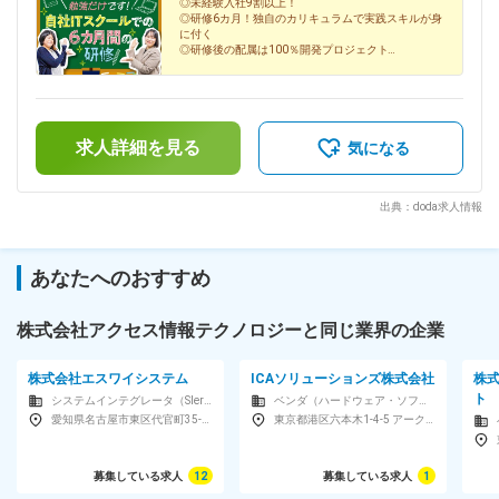
◎未経験入社9割以上！
給です！
◎研修6カ月！独自のカリキュラムで実践スキルが身
に付く
◎研修後の配属は100％開発プロジェクト
◎フレックス制／土日祝休み／年休124日
◎最大6万円の家賃補助など福利厚生充実
いつかじゃなくて、はじめるなら今しかない！
求人詳細を見る
気になる
出典：doda求人情報
あなたへのおすすめ
株式会社アクセス情報テクノロジーと同じ業界の企業
株式会社エスワイシステム
ICAソリューションズ株式会社
株
ト
システムインテグレータ（SIer）
ベンダ（ハードウェア・ソフトウェア）
愛知県名古屋市東区代官町35-16第一富士ビル2F
東京都港区六本木1-4-5 アークヒルズサウスタワー16F
募集している求人
12
募集している求人
1