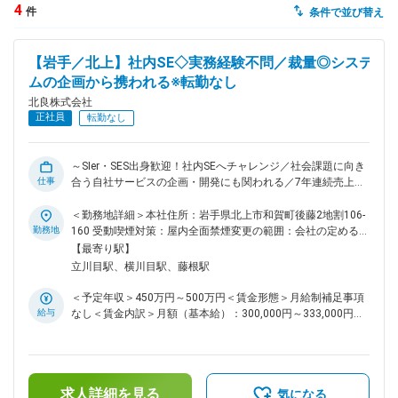
4
件
条件で並び替え
dodaチャットサポート
対応時間：10:00～22:00(日曜・年末年始を除く)
【岩手／北上】社内SE◇実務経験不問／裁量◎システ
自動案内は24時間365日対応
転職の「モヤモヤ」、一人で悩まず
ムの企画から携われる※転勤なし
気軽に相談してみませんか？
北良株式会社
dodaの使い方は？
正社員
転勤なし
今の仕事を続けるべき？
～SIer・SES出身歓迎！社内SEへチャレンジ／社会課題に向き
仕事
合う自社サービスの企画・開発にも関われる／7年連続売上増
／転勤なし／年間休日115日～ ■職務概要： 医療インフラを支
ヘルプ
サイトマップ
える「在宅医療管理システム」の開発・運用、および社内業務
＜勤務地詳細＞本社住所：岩手県北上市和賀町後藤2地割106-
システムの企画・開発を主導する社内SE・エンジニアを募集
勤務地
160 受動喫煙対策：屋内全面禁煙変更の範囲：会社の定める事
します。 既存の枠にとらわれず、医療現場や患者様、そして
業所
【最寄り駅】
社員が抱える課題をITの力で解決し、事業成長と医療の質向上
立川目駅、横川目駅、藤根駅
に貢献できるポジションです。 ■業務詳細： ◇患者・病院向け
「在宅医療管理システム」の企画・開発・運用 ・患者様のバ
＜予定年収＞450万円～500万円＜賃金形態＞月給制補足事項
イタルデータ管理や、病院・医師との連携を支援する自社Web
給与
なし＜賃金内訳＞月額（基本給）：300,000円～333,000円＜
サービスの機能追加・改修 ・医療現場のニーズをヒアリング
月給＞300,000円～333,000円＜昇給有無＞有＜残業手当＞有
し、UI／UXを改善する等の要件定義から実装まで ◇社内業務
＜給与補足＞※上記年収には、賞与3ヶ月分を含みます。■人事
系システムの企画・開発（DX推進） ・各部署の業務フローを
考課：年1回（6月）■賞与：年2回（7月・12月）賃金はあく
分析し、効率化を図るための業務システムやツールの内製開発
までも目安の金額であり、選考を通じて上下する可能性があり
・社内業務システムの運用・保守、改善提案 ◇社内ITインフラ
求人詳細を見る
ます。月給(月額)は固定手当を含めた表記です。
気になる