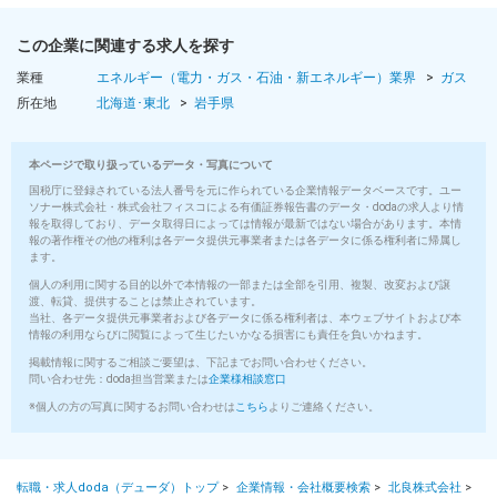
この企業に関連する求人を探す
業種
エネルギー（電力・ガス・石油・新エネルギー）業界
ガス
所在地
北海道･東北
岩手県
本ページで取り扱っているデータ・写真について
国税庁に登録されている法人番号を元に作られている企業情報データベースです。ユー
ソナー株式会社・株式会社フィスコによる有価証券報告書のデータ・dodaの求人より情
報を取得しており、データ取得日によっては情報が最新ではない場合があります。本情
報の著作権その他の権利は各データ提供元事業者または各データに係る権利者に帰属し
ます。
個人の利用に関する目的以外で本情報の一部または全部を引用、複製、改変および譲
渡、転貸、提供することは禁止されています。
当社、各データ提供元事業者および各データに係る権利者は、本ウェブサイトおよび本
情報の利用ならびに閲覧によって生じたいかなる損害にも責任を負いかねます。
掲載情報に関するご相談ご要望は、下記までお問い合わせください。
問い合わせ先：doda担当営業または
企業様相談窓口
※個人の方の写真に関するお問い合わせは
こちら
よりご連絡ください。
転職・求人doda（デューダ）トップ
>
企業情報・会社概要検索
>
北良株式会社
>