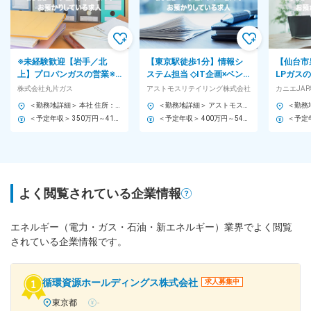
※未経験歓迎【岩手／北
【東京駅徒歩1分】情報シ
【仙台市
上】プロパンガスの営業※
ステム担当 ◇IT企画×ベン
LPガス
提案・点検・交換◇転勤無
ダー管理／総務兼務／
社員登用
株式会社丸片ガス
アストモスリテイリング株式会社
カニエJA
／残業8H／年休110日
M365導入／エネルギー大
／再雇用
＜勤務地詳細＞ 本社 住所：岩手県北上市村崎野20-80 勤務地最寄駅：村崎野駅 受動喫煙対策：敷地内喫煙可能場所あり 変更の範囲：本文参照
＜勤務地詳細＞ アストモスリテイリング株式会社 住所：東京都千代田区丸の内1-7-12 サピアタワー24階 受動喫煙対策：敷地内喫煙可能場所あり 変更の範囲：会社の定める事業所
手
＜予定年収＞ 350万円～410万円 ＜賃金形態＞ 月給制 ＜賃金内訳＞ 月額（基本給）：200,000円～207,000円 その他固定手当/月：40,000円～55,000円 ＜月給＞ 240,000円～262,000円 ＜昇給有無＞ 有 ＜残業手当＞ 有 ＜給与補足＞ ■昇給：1ヶ月あたり1,000円～4,000円(前年度実績) ■賞与：年3回※計 3.00ヶ月分(前年度実績) 賃金はあくまでも目安の金額であり、選考を通じて上下する可能性があります。 月給(月額)は固定手当を含めた表記です。
＜予定年収＞ 400万円～540万円 ＜賃金形態＞ 月給制 ＜賃金内訳＞ 月額（基本給）：220,000円～350,000円 その他固定手当/月：10,000円 ＜月給＞ 230,000円～360,000円 ＜昇給有無＞ 有 ＜残業手当＞ 有 ＜給与補足＞ ■賞与：年2回 ■昇給：年1回 ■退職積立金制度あり（勤続3年～） ∟ 23年度は3.2ヶ月分／24年度は3.2ヶ月分＋特別賞与10万円／25年度は3.2ヶ月分＋特別賞与15万円 を支給 賃金はあくまでも目安の金額であり、選考を通じて上下する可能性があります。 月給(月額)は固定手当を含めた表記です。
よく閲覧されている企業情報
エネルギー（電力・ガス・石油・新エネルギー）業界でよく閲覧
されている企業情報です。
循環資源ホールディングス株式会社
求人募集中
東京都
-