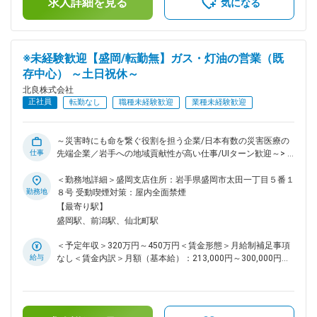
求人詳細を見る
ます。月給(月額)は固定手当を含めた表記です。
気になる
仕事の流れから覚えていただきます。その後、徐々に営業企画
に関する業務を担当いただきます。 ■組織構成： 営業企画に
関する業務は社長と営業部長の2名で対応しております。 ■取
扱製品 - WHOLE EARTH CUBE（自社開発／CEATEC AWARD
※未経験歓迎【盛岡/転勤無】ガス・灯油の営業（既
2022グランプリ受賞） - WOTA BOX、WOSH（WOTA社／災
存中心） ～土日祝休～
害時循環型水利用システム） - ラップポン（日本セイフティー
社／密封型衛生トイレ） - 窓（MUSVI社／遠隔映像コミュニケ
北良株式会社
ーション技術） ■この仕事の魅力 - “仕組み”で営業を強くす
正社員
転勤なし
職種未経験歓迎
業種未経験歓迎
る：法令・補助金・業務設計など、営業現場の成果を裏側から
支える戦略実務職です - 社会課題に挑む“仕掛け人”：防災×テク
ノロジーという成長分野で、製品やサービスの価値を広げる役
～災害時にも命を繋ぐ役割を担う企業/日本有数の災害医療の
割を担います - 自社開発製品に携われる：CEATEC AWARD受
仕事
先端企業／岩手への地域貢献性が高い仕事/UIターン歓迎～> ■
賞の「WHOLE EARTH CUBE」など、革新的な製品群を扱いま
仕事内容 「お客様の『困った！』を解決する」それが私たち
す - チームで挑む風土：営業・技術・事務が一体となって地域
の仕事です。 担当エリアのお客様宅を定期的に訪問し、ガス
＜勤務地詳細＞盛岡支店住所：岩手県盛岡市太田一丁目５番１
防災を支える文化があります 変更の範囲：会社の定める業務
や灯油、設備機器の提案・販売を行います。入社後は、先輩社
勤務地
８号 受動喫煙対策：屋内全面禁煙
員がマンツーマンでサポートするので、未経験の方、女性も安
【最寄り駅】
心してスタートできます。 <入社後の主な業務（営業）> ・担
盛岡駅、前潟駅、仙北町駅
当エリアの既存顧客への定期訪問 ┗１日平均５軒ほど、お客様
を回っていただきます。 （既存8割、新規2割） ・ガスコンロ
＜予定年収＞320万円～450万円＜賃金形態＞月給制補足事項
や給湯器など、関連商品の提案、販売 ■入社後の流れ： （1）
給与
なし＜賃金内訳＞月額（基本給）：213,000円～300,000円＜
新入社員研修を約１ヶ月間行います。座学や同行にてガスの基
月給＞213,000円～300,000円＜昇給有無＞有＜残業手当＞有
礎などを習得いただきます。 （2）その後部署研修を1～２ヶ
＜給与補足＞※上記年収には、賞与3ヶ月分を含みます。■人事
月間実施します。営業業務の流れや見積書の作成など、より実
考課：年1回（6月）■賞与：年2回（7月・12月）賃金はあく
践的な内容を先輩に同行しながら覚えていただきます。 ■夜間
までも目安の金額であり、選考を通じて上下する可能性があり