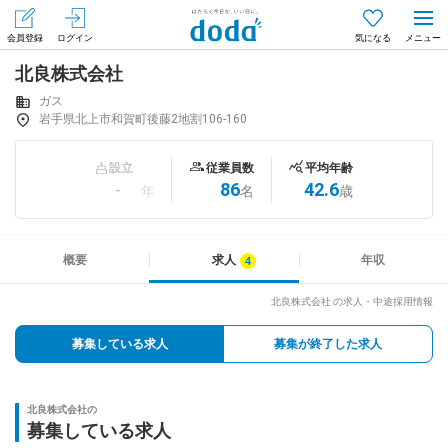
会員登録
ログイン
気になる
北良株式会社
メニュー
会員登録（無料）
ログイン
ガス
岩手県北上市和賀町後藤2地割106-160
はじめてdodaをご利用される方へ
設立
従業員数
平均年齢
-
86
42.6
年
名
歳
求人を探す
求人を紹介してもらう
概要
求人
年収
北良株式会社 の求人・中途採用情報
知りたい・聞きたい
募集している求人
募集が終了した求人
イベント
北良株式会社の
専門サイト
募集している求人