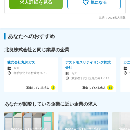
の電話当番に関して 月に5日程、夜間の電話対応をしていただ
求人詳細を見る
ます。月給(月額)は固定手当を含めた表記です。
気になる
きます。 社内携帯をご自宅にお持ち帰りいただき、お電話が
あった際にはご対応をいただきます。 現地で対応が発生する
ことは会社全体で月１回程度のみです。 ■高い成長を続ける安
出典：doda求人情報
定性 ◇7年連続売上増加 経験とノウハウの蓄積により、一人ひ
とりのお客様の要望に応える提案力を強みに今後も案件増加が
見込めます。 ◇防災・災害復興事業への事業拡大 東日本大震
あなたへのおすすめ
災を経験後、『災害で命を落とす人をもう一人もだしたくな
い』想いから、災害に強い社会づくりに資する人材の育成と機
器の開発を行っています。 その他、東日本大震災では様々な
北良株式会社と同じ業界の企業
制約の中でも病院や患者の支援を継続できた実績があります。
■求める人物像 ・新しいことに挑戦したい！という気持ちをお
株式会社丸片ガス
アストモスリテイリング株式
カニ
持ちの方 ・人と話すのが好きな方 ・安定した環境で長く働き
会社
ガス
たい方 ・「次はどうしようか」と前向きに考えられる方。 ・
岩手県北上市村崎野20-80
ガス
周囲と意見を出し合う点も含め、チームワークが取れる方。
東京都千代田区丸の内1-7-12サピアタワー24F
募集している求人
2
募集している求人
18
あなたが閲覧している企業に近い企業の求人