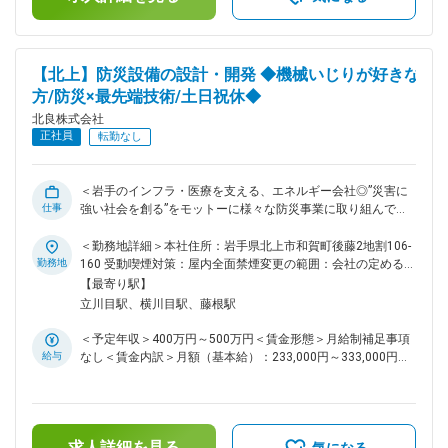
の管理・運用 ・IT資産（PC・サーバー・ネットワーク等）の
管理・設定 ・外部ベンダーとの折衝やディレクション、セキ
ュリティ対策の強化 ■ポジションの魅力： ◇単なる社内SEにと
どまらず、「攻めのIT」で会社全体のDXを推進できるポジシ
【北上】防災設備の設計・開発 ◆機械いじりが好きな
ョンです。 また当社では、地域社会や環境、防災、高齢化対
方/防災×最先端技術/土日祝休◆
策など、社会課題の解決を目的としたプロジェクトにも多く取
り組んでおり、ITの立場からそれらに関与することができま
北良株式会社
す。 ◇社内はフラットで自由な雰囲気があり、部門を越えた活
正社員
転勤なし
発な意見交換やアイデア提案が歓迎される環境です。クリエイ
ティブで自由闊達な議論を通じて、新しい価値を一緒に生み出
していけます。 ■当社について： ガスを中心に医療や災害時
＜岩手のインフラ・医療を支える、エネルギー会社◎”災害に
に役立つ機器のモノづくり等の事業を展開しています。 ◇ガス
仕事
強い社会を創る”をモットーに様々な防災事業に取り組んでい
事業 医療用ガス、産業用ガス、家庭用ガスの各種製造、供
ます！/土日祝休み＞ ■職務概要 自社開発の防災製品「WHOLE
給、販売、設備設計、保守管理。 ◇医療サービス事業 呼吸器
EARTH CUBE」などの設計・開発・導入支援を担当。電気設
＜勤務地詳細＞本社住所：岩手県北上市和賀町後藤2地割106-
系の医療機器供給や、在宅医療サービスなど。 ◇防災事業 災
計やCAD図面作成、電気工事士のスキルを活かし、地域の安心
勤務地
160 受動喫煙対策：屋内全面禁煙変更の範囲：会社の定める事
害時に役立つ「電気、ガス、水道など生活に必要なライフライ
を“技術”で支える仕事です。 ■具体的な業務内容 - WHOLE
業所
【最寄り駅】
ン」を備えた建物の設計や開発。水道管が無くても利用できる
EARTH CUBEの電気設計・回路設計・制御設計 - CAD（2D／
立川目駅、横川目駅、藤根駅
AI搭載型手洗い装置の販売等。 変更の範囲：会社の定める業
3D）による図面作成（筐体設計、配線図、組立図など） - 試作
務
機の製作、評価、改良（電気機械工作含む） - 製品導入時の設
＜予定年収＞400万円～500万円＜賃金形態＞月給制補足事項
置・設定・動作確認 - 災害発生時の現地対応（機材搬送・設
給与
なし＜賃金内訳＞月額（基本給）：233,000円～333,000円＜
置・稼働確認など） - 製品導入後のフォローアップ（使い方説
月給＞233,000円～333,000円＜昇給有無＞有＜残業手当＞有
明、メンテナンス対応） - 新製品の技術検証、マニュアル作
＜給与補足＞※上記年収には、賞与3ヶ月分を含みます。■人事
成、社内教育支援 ■この仕事の魅力 - 最先端技術に携われる：
考課：年1回（6月）■賞与：年2回（7月・12月）賃金はあく
CEATEC AWARD受賞製品や循環型水利用システムなど、革新
までも目安の金額であり、選考を通じて上下する可能性があり
的な技術に関われます - スキルアップを全面支援：業務に必要
求人詳細を見る
ます。月給(月額)は固定手当を含めた表記です。