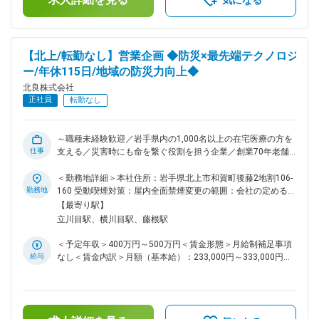
気になる
な資格取得を会社が積極的にサポート。大型自動車免許、けん
引免許、フォークリフト、重機操作など、幅広い資格にチャレ
ンジできます ■組織構成： 防災事業部には10名程が在籍して
おり、「Whole Earth Cube / レスキューブ」の開発と営業保
【北上/転勤なし】営業企画 ◆防災×最先端テクノロジ
守、WOTA社の総販売代理店としてWOTASTOREの管理運営
ー/年休115日/地域の防災力向上◆
などを行っています。 開発職は専任が1名（設計担当）、他部
署との兼任が2名（技術者）在籍しています。 ■「Whole Earth
北良株式会社
Cube / レスキューブ」： 当社が開発する完全オフグリッド型
正社員
転勤なし
モバイルモジュールです。電気や水道などのインフラが寸断さ
れた災害時に、在宅医療患者を含む被災者が長期的に避難生活
を送れることを目指して開発、改良を重ねています。レスキュ
～職種未経験歓迎／岩手県内の1,000名以上の在宅医療の方を
ーブには持続可能なエネルギーを生み出す発電装置、繰り返し
仕事
支える／災害時にも命を繋ぐ役割を担う企業／創業70年老舗
水を再生する浄水、下水処理機能が搭載されています。世界中
企業～ ■職務概要 防災事業部における営業戦略の立案・推
の誰もが、エネルギーのない過酷な状況下にあっても快適に暮
進、法令確認、補助金支援、営業手順の整備などを通じて、営
＜勤務地詳細＞本社住所：岩手県北上市和賀町後藤2地割106-
らすことのできる、ユニバーサルなデザイン。拡張性の高いモ
業活動を“仕組み”で支える ポジションです。営業・技術・開発
勤務地
160 受動喫煙対策：屋内全面禁煙変更の範囲：会社の定める事
ジュールで、使用する人・目的・場所・状況に合わせて持続可
と連携しながら、地域の防災力向上と売上拡大に貢献します。
業所
【最寄り駅】
能でより快適な暮らしを提供します。 変更の範囲：会社の定
■具体的な業務内容 - 営業戦略・販売計画の立案と実行支援 -
立川目駅、横川目駅、藤根駅
める業務
製品・サービスに関する法令・規制の調査と社内展開 - 補助
金・助成金制度の調査、申請支援、営業資料への反映 - 営業手
＜予定年収＞400万円～500万円＜賃金形態＞月給制補足事項
順・業務フローの整備と標準化（提案書テンプレート、見積ル
給与
なし＜賃金内訳＞月額（基本給）：233,000円～333,000円＜
ールなど） - 展示会・防災イベントの企画・運営（自治体・地
月給＞233,000円～333,000円＜昇給有無＞有＜残業手当＞有
域団体との連携） - 製品プロモーション資料の作成（提案書、
＜給与補足＞※上記年収には、賞与3ヶ月分を含みます。■人事
動画、Webコンテンツなど） - 市場調査・競合分析・製品ポジ
考課：年1回（6月）■賞与：年2回（7月・12月）賃金はあく
ショニングの検討 - 社内外向けプレゼンテーション・セミナー
までも目安の金額であり、選考を通じて上下する可能性があり
の企画運営 ■入社後の流れ： 営業担当に同行し、商品知識や