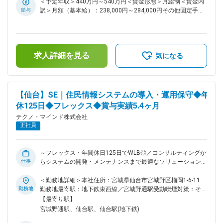
をお任せします。 ■業務詳細： ・お客様との要件定義打合せ
＜予定年収＞440万円～540万円＜賃金形態＞月給制＜賃金内
を行い、システムの導入・保守・運用を行います。 ・システ
給与
訳＞月額（基本給）：238,000円～284,000円その他固定手当/
ム関連PCのセットアップ、設置等を行います。 ・システム開
月：12,000円～15,000円＜月給＞250,000円～299,000円＜昇
発やプログラム製造を行います。 ■組織について： ・山形支
給有無＞有＜残業手当＞有＜給与補足＞■年収は賞与を昨年実
社山形第1システム部（24名）に配属予定です。 └常駐先：山
績5.4ヶ月で算出し、平均残業時間6時間の時間外勤務手当、住
形県米沢市 └最寄り駅：JR米沢駅 徒歩7分 └所属：山形支社
宅手当12,000円を含む■その他固定手当：住宅手当（全員支
求人詳細を見る
（山形県山形市本町1丁目4－27 セントラル山形ビル2階） └
給）■昇給：年1回（4月）■賞与：年3回（夏期、冬期、年末）
気になる
最寄り駅：JR山形駅 徒歩14分 ■教育制度： ・OJT研修を通
※2023年実績5.6か月、2024年実績5.3か月、2025年実績5.4か
して人材を育成していきます。 ※経験豊富な先輩社員による手
月賃金はあくまでも目安の金額であり、選考を通じて上下する
厚いサポートがありますので、心配なく仕事に取り組める体制
可能性があります。月給(月額)は固定手当を含めた表記です。
が整っています。 ※業務知識がなくても安心（OJTにより育成
【仙台】SE｜住民情報システムの導入・運用保守◆年
します） ※資格取得報奨金として30万円支給されるなど、成長
休125日◆フレックス◆賞与実績5.4ヶ月
できる環境が整っています。 ■当社について： 当社は東北を
テクノ・マインド株式会社
中心に、官公・自治体や民間企業向けに情報システムの企画・
正社員
構築・運用を一貫して手掛けてきた技術者集団です。とりわけ
福島をはじめとした地域自治体との取引実績が厚く、住民情
報、税務、福祉、防災など、地域生活を支える幅広い領域でIT
インフラを提供しています。顧客との距離が近く、現場の声を
～フレックス・年間休日125日でWLB◎／コンサルティングか
仕事
聞きながら改善提案を続けてきたことで、「地域の業務を理解
らシステムの開発・メンテナンスまで最適なソリューションを
しているパートナー」として長期的な信頼関係を築いている点
提供／福利厚生も充実～ ■業務概要： 住民情報システム導
が、同業他社と比較した際の大きな強みです。 変更の範囲：
入・運用保守業務をお任せします。 ■業務詳細： 主として、
＜勤務地詳細＞本社住所：宮城県仙台市宮城野区榴岡1-6-11
会社の定める業務
住民情報システム（パッケージシステム）の運用・保守を業務
勤務地
勤務地最寄駅：地下鉄東西線／宮城野通駅受動喫煙対策：その
チームの一員として担当いただきます。 （1）問合せ対応 電
他（屋内喫煙室整備（電子のみ））変更の範囲：会社の定める
【最寄り駅】
話やメールによる自治体職員からの操作方法や運用に関する問
事業所（リモートワーク含む）
宮城野通駅、仙台駅、仙台駅(地下鉄)
い合わせ対応、原因調査、解決支援。 （2）システム改修対応