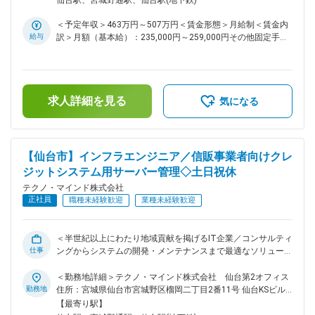
仙台駅、宮城野通駅、仙台駅(地下鉄)
ステムの運用保守・開発を担う、社会的な意義の大きな仕事で
形県鶴岡市）住所：山形県鶴岡市 受動喫煙対策：屋内全面禁
す。 ◇しかし、私たちの役割は単なるシステム開発・保守に留
煙変更の範囲：会社の定める事業所（リモートワーク含む）
＜予定年収＞463万円～507万円＜賃金形態＞月給制＜賃金内
まりません。 30年にわたり現場に寄り添い、お客様の成功を
給与
訳＞月額（基本給）：235,000円～259,000円その他固定手当/
支え続ける「技術の伴走者」であること、それが私たちの誇り
月：25,000円＜月給＞260,000円～284,000円＜昇給有無＞有
です。 ◇現在、東北地方は日本の「経済安全保障」を担う戦略
＜残業手当＞有＜給与補足＞■上記年収は想定残業代10時間
的拠点として、国を挙げた注目を集めています。この歴史的な
分、住宅手当、年間賞与昨年実績5.4ヶ月を含んだ金額です。■
転換点において、安定した事業基盤の上で、あなたの手で日本
その他固定手当：住宅手当■昇給：年1回（4月）■賞与：年3回
のものづくりを支える、やりがいのある仕事に挑戦しません
求人詳細を見る
（夏期、冬期、年末）※2023年実績5.6か月、2024年実績5.3
気になる
か？ 【当社の半導体製造業向けソリューションのご紹介】
か月、2025年実績5.4か月賃金はあくまでも目安の金額であ
https://growvision.biz/semiconductor ■業務詳細： 山形県鶴
り、選考を通じて上下する可能性があります。月給(月額)は固
岡市にあるお客様先の半導体工場に常駐し、MESの安定稼働と
定手当を含めた表記です。
改善のための業務に携わっていただきます。 ◇システムの運
【仙台市】インフラエンジニア／信販事業者向けクレ
用・保守： マニュアルに沿ったシステムの稼働状況確認や障
ジットシステム用サーバー管理◇土日祝休
害復旧対応を行います。 「工場を止めない」という重要なミ
ッションを担います。 ◇システムの開発・改善： お客様から
テクノ・マインド株式会社
の「こんなことができないか？」という相談をヒントに、課題
正社員
職種未経験歓迎
業種未経験歓迎
をヒアリングし、提案・設計・プログラミング・導入後のサポ
ートまで一貫して携わることができます。 ■使用する技術：
言語：Java、Python、C#、VB.net DB/BI：Oracle BI、Spotfire
＜半世紀以上にわたり地域貢献を掲げるIT企業／コンサルティ
など ■組織構成： 産業福祉システム部 54名 ■育成体制：
仕事
ングからシステムの開発・メンテナンスまで最適なソリューシ
◇OJTによる育成を基本としていますが、未経験の方でも安心
ョンを提供／休暇・福利厚生充実／賞与実績5.4ヶ月＞ ■業務
して成長できる環境を整えています。 ◇入社後に本社にて業務
概要： 信販事業者向けクレジットシステム用サーバーのイン
＜勤務地詳細＞テクノ・マインド株式会社 仙台第2オフィス
基礎の教育（3か月～1年程度）を行い、その後、客先にて実
フラ業務をお任せします。 ■業務詳細： ◇定例：サーバ証明書
勤務地
住所：宮城県仙台市宮城野区榴岡二丁目2番11号 仙台KSビル
務の教育を行います。 ◇継続的サポートでご自身のキャリア形
設定／更新、セキュリティパッチ適用作業、月次報告資料作成
勤務地最寄駅：各線／仙台駅受動喫煙対策：その他（敷地内禁
【最寄り駅】
成を支援いたします。 変更の範囲：会社の定める業務
◇随時：問い合わせ対応、障害時の調査／対応、客先でのサー