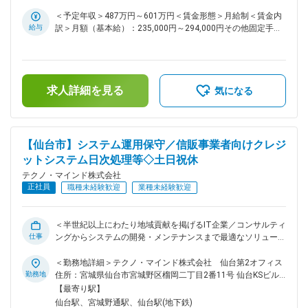
組織構成： 産業福祉システム部 54名 ■育成体制： ◇プロジェ
所（リモートワーク含む）
提供しています。 変更の範囲：会社の定める業務
クトリーダーのもと、システムの仕組みや業務についてOJT
＜予定年収＞487万円～601万円＜賃金形態＞月給制＜賃金内
にてスキルを身に付けていただきます。 ◇最初はプロジェクト
給与
訳＞月額（基本給）：235,000円～294,000円その他固定手当/
メンバーとして、設計、製造、テスト工程を経験していただ
月：25,000円＜月給＞260,000円～319,000円＜昇給有無＞有
き、慣れたらサブリーダー、小規模案件プロジェクトリーダー
＜残業手当＞有＜給与補足＞■上記年収は想定残業代20時間
として受注～本稼働～保守対応まで一貫して担当いただきま
分、住宅手当、年間賞与昨年実績5.4ヶ月を含んだ金額です。■
す。 ■当社について： ◇当社は東北を中心に、官公・自治体や
その他固定手当：住宅手当■昇給：年1回（4月）■賞与：年3回
民間企業向けに情報システムの企画・構築・運用を一貫して手
求人詳細を見る
（夏期、冬期、年末）※2023年実績5.6か月、2024年実績5.3
気になる
掛けてきた技術者集団です。 ◇とりわけ福島をはじめとした地
か月、2025年実績5.4か月賃金はあくまでも目安の金額であ
域自治体との取引実績が厚く、住民情報、税務、福祉、防災な
り、選考を通じて上下する可能性があります。月給(月額)は固
ど、地域生活を支える幅広い領域でITインフラを提供していま
定手当を含めた表記です。
す。 ◇顧客との距離が近く、現場の声を聞きながら改善提案を
【仙台市】システム運用保守／信販事業者向けクレジ
続けてきたことで、「地域の業務を理解しているパートナー」
ットシステム日次処理等◇土日祝休
として長期的な信頼関係を築いている点が、同業他社と比較し
た際の大きな強みです。 変更の範囲：会社の定める業務
テクノ・マインド株式会社
正社員
職種未経験歓迎
業種未経験歓迎
＜半世紀以上にわたり地域貢献を掲げるIT企業／コンサルティ
仕事
ングからシステムの開発・メンテナンスまで最適なソリューシ
ョンを提供／休暇・福利厚生充実／賞与実績5.4ヶ月＞ ■業務
概要： 信販事業者向けクレジットシステム日次処理等の運用
＜勤務地詳細＞テクノ・マインド株式会社 仙台第2オフィス
保守をお任せします。 ■業務詳細： ◇ジョブ運用の監視、問い
勤務地
住所：宮城県仙台市宮城野区榴岡二丁目2番11号 仙台KSビル
合わせや障害時の調査、リカバリ対応 ◇NEC製JOBCENTERや
勤務地最寄駅：各線／仙台駅受動喫煙対策：その他（敷地内禁
【最寄り駅】
伝送ソフトを用いた運用、テスト時検証環境で日次処理の実行
煙（屋外喫煙可能場所あり））変更の範囲：会社の定める事業
仙台駅、宮城野通駅、仙台駅(地下鉄)