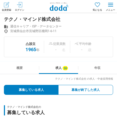
会員登録
ログイン
気になる
テクノ・マインド株式会社
メニュー
会員登録（無料）
ログイン
通信キャリア・ISP・データセンター
宮城県仙台市宮城野区榴岡1-6-11
はじめてdodaをご利用される方へ
設立
従業員数
平均年齢
1965
-
-
年
名
歳
求人を探す
求人を紹介してもらう
概要
求人
年収
テクノ・マインド株式会社 の求人・中途採用情報
知りたい・聞きたい
募集している求人
募集が終了した求人
イベント
テクノ・マインド株式会社の
専門サイト
募集している求人