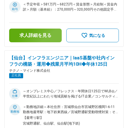
社と比較した際の大きな強みです。 変更の範囲：会社の定め
いる ■業務概要： 担当する地方公共団体様へのシステム提案
＜予定年収＞581万円～682万円＜賃金形態＞月給制＜賃金内
る業務
営業を中心に行っていただきます。 ・地方公共団体向けに、
給与
訳＞月額（基本給）：270,000円～320,000円その他固定手当/
SEと連携を図りながら、システム提案や課題等をヒアリング
月：25,000円＜月給＞295,000円～345,000円＜昇給有無＞有
し、顧客のニーズに応える ・顧客に対し、提案サービスの積
＜残業手当＞有＜給与補足＞■上記年収は想定残業代29.5時間
算を行い、見積提案等を実施し、受注活動 ・顧客課題に応え
分、住宅手当、年間賞与昨年実績5.4ヶ月を含んだ金額です。■
る為の提案書作成や自社サービスのデモンストレーション活動
その他固定手当：住宅手当（全社員支給）■昇給：年1回（4
・ハードウェア、ソフトウェア、システムインテグレーション
求人詳細を見る
月）■賞与：年3回（夏期、冬期、年末）※2023年実績5.6か
気になる
費用の積算業務 ・受発注業務、契約業務、地方公共団体が求
月、2024年実績5.3か月、2025年実績5.4か月賃金はあくまで
める書類等の作成 ■業務詳細： ◇対象顧客：既存・新規の地方
も目安の金額であり、選考を通じて上下する可能性がありま
公共団体 ◇取り扱う商材：業務システム、クラウドサービス、
す。月給(月額)は固定手当を含めた表記です。
ハードウェア等 ■配属先情報： 公共社会ビジネス本部 公共
【仙台】インフラエンジニア｜IaaS基盤や社内イン
社会DX推進部 ■育成体制： ◎OJTによる指導・教育、地方公
フラの構築・運用◆残業月平均10H◆年休125日
共団体への営業活動に即した基本的な研修 ◎製品知識を高め
る外部研修 ■当社について： ◇当社は東北を中心に、官公・自
テクノ・マインド株式会社
治体や民間企業向けに情報システムの企画・構築・運用を一貫
正社員
して手掛けてきた技術者集団です。 ◇とりわけ福島をはじめと
した地域自治体との取引実績が厚く、住民情報、税務、福祉、
防災など、地域生活を支える幅広い領域でITインフラを提供し
～オンプレミス中心／フレックス・年間休日125日でWLB◎／
ています。 ◇顧客との距離が近く、現場の声を聞きながら改善
仕事
半世紀以上にわたり地域貢献を掲げるIT企業／コンサルティン
提案を続けてきたことで、「地域の業務を理解しているパート
グからシステムの開発・メンテナンスまで最適なソリューショ
ナー」として長期的な信頼関係を築いている点が、同業他社と
ンを提供／住宅手当や家族手当など福利厚生も充実～ ■おすす
＜勤務地詳細＞本社住所：宮城県仙台市宮城野区榴岡1-6-11
比較した際の大きな強みです。 変更の範囲：会社の定める業
めポイント： ◎インフラ・セキュリティに関する企画、設
勤務地
勤務地最寄駅：地下鉄東西線／宮城野通駅受動喫煙対策：その
務
計、構築、運用を一気通貫で対応できる ◎年間休日125日、残
他（屋内喫煙室整備（電子のみ））変更の範囲：会社の定める
【最寄り駅】
業月平均10時間、フレックスタイム制や充実の休暇制度によ
事業所（リモートワーク含む）
宮城野通駅、仙台駅、仙台駅(地下鉄)
り、ワークライフバランスのよい働き方が可能 ■業務概要：