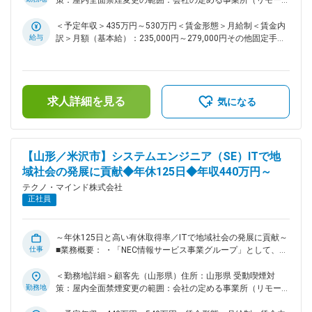
策：屋内全面禁煙変更の範囲：会社の定める事業所（リモート
PC初期セットアップ等／ソフトウエア開発／プログラミング
ワーク含む）
をお任せします。 ■業務詳細： ・お客様との要件定義打合せ
＜予定年収＞435万円～530万円＜賃金形態＞月給制＜賃金内
を行い、システムの導入・保守・運用を行います。 ・システ
給与
訳＞月額（基本給）：235,000円～279,000円その他固定手当/
ム関連PCのセットアップ、設置等を行います。 ・システム開
月：12,000円～15,000円＜月給＞247,000円～294,000円＜昇
発やプログラム製造を行います。 ■組織について： ・山形支
給有無＞有＜残業手当＞有＜給与補足＞■年収は賞与を昨年実
社山形第1システム部（24名）に配属予定です。 └常駐先：山
績5.4ヶ月で算出し、平均残業時間6時間の時間外勤務手当、住
形県米沢市 └最寄り駅：JR米沢駅 徒歩7分 └所属：山形支社
宅手当12,000円を含む■その他固定手当：住宅手当（全員支
求人詳細を見る
（山形県山形市本町1丁目4－27 セントラル山形ビル2階） └
給）■昇給：年1回（4月）■賞与：年3回（夏期、冬期、年末）
気になる
最寄り駅：JR山形駅 徒歩14分 ■教育制度： ・OJT研修を通
※2023年実績5.6か月、2024年実績5.3か月、2025年実績5.4か
して人材を育成していきます。 ※経験豊富な先輩社員による手
月賃金はあくまでも目安の金額であり、選考を通じて上下する
厚いサポートがありますので、心配なく仕事に取り組める体制
可能性があります。月給(月額)は固定手当を含めた表記です。
が整っています。 ※業務知識がなくても安心（OJTにより育成
【山形／米沢市】システムエンジニア（SE）ITで地
します） ※資格取得報奨金として30万円支給されるなど、成長
域社会の発展に貢献◆年休125日◆年収440万円～
できる環境が整っています。 ■当社について： 当社は東北を
テクノ・マインド株式会社
中心に、官公・自治体や民間企業向けに情報システムの企画・
正社員
構築・運用を一貫して手掛けてきた技術者集団です。とりわけ
福島をはじめとした地域自治体との取引実績が厚く、住民情
報、税務、福祉、防災など、地域生活を支える幅広い領域でIT
インフラを提供しています。顧客との距離が近く、現場の声を
～年休125日と高い有休取得率／ITで地域社会の発展に貢献～
仕事
聞きながら改善提案を続けてきたことで、「地域の業務を理解
■業務概要： ・「NEC情報サービス事業グループ」として、魅
しているパートナー」として長期的な信頼関係を築いている点
力ある様々なソリューションの提供を行っています。 ・新時
が、同業他社と比較した際の大きな強みです。 変更の範囲：
代の情報サービスを創造し、地域社会の発展に向けて一緒に貢
＜勤務地詳細＞顧客先（山形県）住所：山形県 受動喫煙対
会社の定める業務
献していきましょう。 ■業務内容： ・システム保守・運用／
勤務地
策：屋内全面禁煙変更の範囲：会社の定める事業所（リモート
PC初期セットアップ等／ソフトウエア開発／プログラミング
ワーク含む）