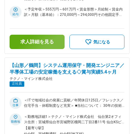
ネスニーズを理解し、最新テクノロジーを活用して業務効率化
所（リモートワーク含む）
や事業成長を支援します。 ＜業務の一例＞ ・アミューズメン
＜予定年収＞555万円～601万円＜賃金形態＞月給制＜賃金内
ト施設向けプライズ管理システム開発
給与
訳＞月額（基本給）：270,000円～294,000円その他固定手当/
（Java/TypeScript/Ionic/PostgreSQL/AWS） ・半導体製造業
月：25,000円＜月給＞295,000円～319,000円＜昇給有無＞有
向けMES周辺システム開発（C#/VB.net/SQL Server） （2）運
＜残業手当＞有＜給与補足＞■上記年収は想定残業代20時間
用保守エンジニア お客様のシステムが安定して稼働するよ
分、住宅手当、年間賞与昨年実績5.4ヶ月を含んだ金額です。■
う、監視、障害対応、定期メンテナンスを行います。運用中に
その他固定手当：住宅手当■昇給：年1回（4月）■賞与：年3回
発見された課題をもとに改善提案を行い、信頼性と効率性の高
求人詳細を見る
（夏期、冬期、年末）※2023年実績5.6か月、2024年実績5.3
気になる
いシステム運用を実現します。 ＜業務の一例＞ ・自治体向け
か月、2025年実績5.4か月賃金はあくまでも目安の金額であ
情報発信ツール「ふるさとアプリ」の運用保守
り、選考を通じて上下する可能性があります。月給(月額)は固
（Java/TypeScript/PostgreSQL) ■組織構成： 産業福祉システ
定手当を含めた表記です。
ム部 54名 ■育成体制： ◇入社後はプロジェクトへ配属され、
【山形／鶴岡】システム運用保守・開発エンジニア／
OJTを通じて現場実務をスムーズに学べます。 ◇また、専門
半導体工場の安定稼働を支える◇賞与実績5.4ヶ月
職や管理職へのステップアップなど、志向に応じたキャリア形
成をサポートします。 ■当社について： ◇当社は東北を中心
テクノ・マインド株式会社
に、官公・自治体や民間企業向けに情報システムの企画・構
正社員
築・運用を一貫して手掛けてきた技術者集団です。 ◇とりわけ
福島をはじめとした地域自治体との取引実績が厚く、住民情
報、税務、福祉、防災など、地域生活を支える幅広い領域でIT
＜ITで地域社会の発展に貢献／年間休日125日／フレックス／
インフラを提供しています。 ◇顧客との距離が近く、現場の声
仕事
住宅手当・休暇制度など充実＞ ■当社について： 30年の技術
を聞きながら改善提案を続けてきたことで、「地域の業務を理
と信頼を、未来の力へ。 国策として3,000億円の投資が進む東
解しているパートナー」として長期的な信頼関係を築いている
北で、日本の半導体の未来を創る。 私たちは、過去の叡智を
＜勤務地詳細1＞テクノ・マインド株式会社 仙台第2オフィ
点が、同業他社と比較した際の大きな強みです。 変更の範
未来の力に変え、お客様に最も寄り添う技術パートナー（伴走
勤務地
ス住所：宮城県仙台市宮城野区榴岡二丁目2番11号 仙台KSビ
囲：会社の定める業務
者）です。 ■業務概要： ◇大手半導体メーカーの工場に常駐
ル勤務地最寄駅：各線／仙台駅受動喫煙対策：その他（敷地内
【最寄り駅】
し、生産の心臓部であるMES（製造実行システム）及び周辺シ
禁煙（屋外喫煙可能場所あり））＜勤務地詳細2＞顧客先（山