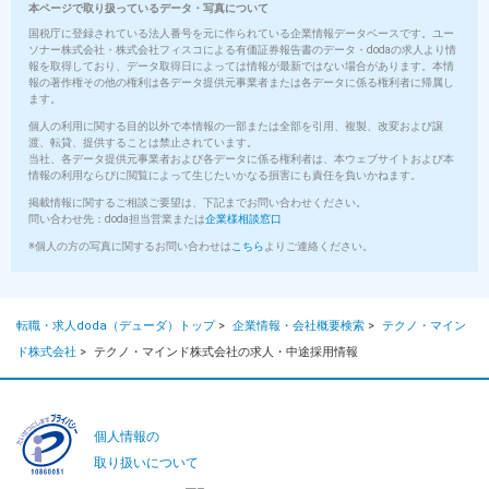
本ページで取り扱っているデータ・写真について
国税庁に登録されている法人番号を元に作られている企業情報データベースです。ユー
ソナー株式会社・株式会社フィスコによる有価証券報告書のデータ・dodaの求人より情
報を取得しており、データ取得日によっては情報が最新ではない場合があります。本情
報の著作権その他の権利は各データ提供元事業者または各データに係る権利者に帰属し
ます。
個人の利用に関する目的以外で本情報の一部または全部を引用、複製、改変および譲
渡、転貸、提供することは禁止されています。
当社、各データ提供元事業者および各データに係る権利者は、本ウェブサイトおよび本
情報の利用ならびに閲覧によって生じたいかなる損害にも責任を負いかねます。
掲載情報に関するご相談ご要望は、下記までお問い合わせください。
問い合わせ先：doda担当営業または
企業様相談窓口
※個人の方の写真に関するお問い合わせは
こちら
よりご連絡ください。
転職・求人doda（デューダ）トップ
>
企業情報・会社概要検索
>
テクノ・マイン
ド株式会社
>
テクノ・マインド株式会社の求人・中途採用情報
個人情報の
取り扱いについて