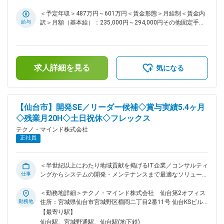
◇運用改善案の計画立案、及び実施 ■組織構成： 産業福祉シス
所（リモートワーク含む）
テム部 54名 ■育成体制： ◇最初は現存メンバーと一緒にOJT
＜予定年収＞487万円～601万円＜賃金形態＞月給制＜賃金内
にて日々の運用業務スキルを身に付けていただきます。 ◇慣れ
給与
訳＞月額（基本給）：235,000円～294,000円その他固定手当/
たら一部の業務を担当してもらい、監視／運用を行っていただ
月：25,000円＜月給＞260,000円～319,000円＜昇給有無＞有
きます。 ■当社について： ◇当社は東北を中心に、官公・自治
＜残業手当＞有＜給与補足＞■上記年収は想定残業代20時間
体や民間企業向けに情報システムの企画・構築・運用を一貫し
分、住宅手当、年間賞与昨年実績5.4ヶ月を含んだ金額です。■
て手掛けてきた技術者集団です。 ◇とりわけ福島をはじめとし
その他固定手当：住宅手当■昇給：年1回（4月）■賞与：年3回
た地域自治体との取引実績が厚く、住民情報、税務、福祉、防
求人詳細を見る
（夏期、冬期、年末）※2023年実績5.6か月、2024年実績5.3
気になる
災など、地域生活を支える幅広い領域でITインフラを提供して
か月、2025年実績5.4か月賃金はあくまでも目安の金額であ
います。 ◇顧客との距離が近く、現場の声を聞きながら改善提
り、選考を通じて上下する可能性があります。月給(月額)は固
案を続けてきたことで、「地域の業務を理解しているパートナ
定手当を含めた表記です。
ー」として長期的な信頼関係を築いている点が、同業他社と比
【仙台市】開発SE／リーダー候補◇賞与実績5.4ヶ月
較した際の大きな強みです。 変更の範囲：会社の定める業務
◇残業月20H◇土日祝休◇フレックス
テクノ・マインド株式会社
正社員
＜半世紀以上にわたり地域貢献を掲げるIT企業／コンサルティ
仕事
ングからシステムの開発・メンテナンスまで最適なソリューシ
ョンを提供／休暇・福利厚生充実＞ ■業務概要： ご本人の希
望と適性を考慮して、以下いずれかの分野を担当いただきま
＜勤務地詳細＞テクノ・マインド株式会社 仙台第2オフィス
す。 ■業務詳細： （1）ソリューションエンジニア 業界や業種
勤務地
住所：宮城県仙台市宮城野区榴岡二丁目2番11号 仙台KSビル
に応じた業務システムの提案、要件定義、設計、開発、導入、
勤務地最寄駅：各線／仙台駅受動喫煙対策：その他（敷地内禁
【最寄り駅】
運用サポートまでを一貫して担当します。お客様の課題やビジ
煙（屋外喫煙可能場所あり））変更の範囲：会社の定める事業
仙台駅、宮城野通駅、仙台駅(地下鉄)