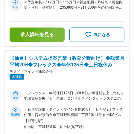
法改正・制度改正、パッケージ機能改善に伴う対応 ・自治体
＜予定年収＞512万円～665万円＜賃金形態＞月給制＜賃金内
職員へのシステム改修内容及び操作説明 ・必要な設定変更や
給与
訳＞月額（基本給）：235,000円～311,000円その他固定手当/
テストの実施 ・改修プログラムの適用 （3）帳票BPOに関す
月：25,000円＜月給＞260,000円～336,000円＜昇給有無＞有
る対応 ・自治体職員との各種調整（スケジュールや加工内容
＜残業手当＞有＜給与補足＞■上記年収は想定残業代30時間
等） ・用紙校正・発注 また、新規ユーザー向けシステム導入
分、住宅手当、年間賞与昨年実績5.4ヶ月を含んだ金額です。■
業務についても業務チームの一員として担当いただきます。
その他固定手当：住宅手当（全社員支給）■昇給：年1回（4
（1）要件定義・業務分析 パッケージシステムの機能説明（デ
求人詳細を見る
月）■賞与：年3回（夏期、冬期、年末）※2023年実績5.6か
気になる
モンストレーション含む）、業務フローや運用の確認と課題整
月、2024年実績5.3か月、2025年実績5.4か月賃金はあくまで
理 （2）システム設計・初期設定 各種パラメータ、帳票・マ
も目安の金額であり、選考を通じて上下する可能性がありま
スタ設定 （3）データ移行作業 移行ツールの設計・製造作
す。月給(月額)は固定手当を含めた表記です。
業、移行ツールの実行、移行後の検証作業 （4）アドオン・外
【仙台】システム提案営業（教育分野向け）◆残業月
部ツールの開発 パッケージへのアドオン機能、外部ツールの
平均20H◆フレックス◆年休125日◆土日祝休み
設計・製造 （5）各種テスト 単体・結合・総合テスト、関係
箇所との連携テストの実施 （6）操作説明・職員向け研修 シ
テクノ・マインド株式会社
ステム操作説明の実施、マニュアル作成 （7）帳票BPOに関す
正社員
る対応 委託範囲やスケジュール、加工内容の確認。各種手順
書の作成 ■配属先情報： 公共社会ビジネス本部 公共社会第1
システム部 ■育成体制： 業務ノウハウについては、配属チー
～フレックス・年間休日125日でWLB◎／半世紀以上にわたり
ム内で先輩社員によるOJT指導 その他、全社教育によるスキ
仕事
地域貢献を掲げるIT企業／コンサルティングからシステムの開
ルアップおよび、必要に応じて有償外部研修による教育も実施
発・メンテナンスまで最適なソリューションを提供／住宅手当
■当社について： ◇当社は東北を中心に、官公・自治体や民間
や家族手当など福利厚生も充実～ ■おすすめポイント： ◎官
＜勤務地詳細＞テクノ・マインド株式会社 仙台第2オフィス
企業向けに情報システムの企画・構築・運用を一貫して手掛け
公・自治体向け中心の提案営業で、長期的な信頼関係を築いて
勤務地
住所：宮城県仙台市宮城野区榴岡二丁目2番11号 仙台KSビル
てきた技術者集団です。 ◇とりわけ福島をはじめとした地域自
いくことができる ◎年間休日125日、残業月平均20時間、フレ
勤務地最寄駅：各線／仙台駅受動喫煙対策：その他（敷地内禁
【最寄り駅】
治体との取引実績が厚く、住民情報、税務、福祉、防災など、
ックスタイム制や充実の休暇制度により、ワークライフバラン
煙（屋外喫煙可能場所あり））変更の範囲：会社の定める事業
仙台駅、宮城野通駅、仙台駅(地下鉄)
地域生活を支える幅広い領域でITインフラを提供しています。
スのよい働き方が可能 ◎部内勉強会や営業スキル向上研修な
所（リモートワーク含む）