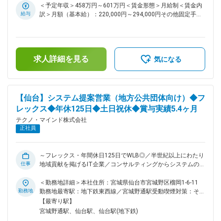
変更の範囲：会社の定める業務
ど豊富な育成環境が整っている ■業務概要： 教育分野向けシ
＜予定年収＞458万円～601万円＜賃金形態＞月給制＜賃金内
ステム提案営業／IT機器販売営業をお任せします。 ■業務詳
給与
訳＞月額（基本給）：220,000円～294,000円その他固定手当/
細： ◇県市町村教育委員会や小中高等学校などに対し、授業改
月：25,000円＜月給＞245,000円～319,000円＜昇給有無＞有
善に向けたシステム提案・営業活動を行います。 ◇全国の学校
＜残業手当＞有＜給与補足＞■上記年収は想定残業代20時間
を視察し、学校教育環境改善に対するセミナーの企画・開催を
分、住宅手当、年間賞与昨年実績5.4ヶ月を含んだ金額です。■
行います。 ◇顧客ニーズをヒアリングし、最適なシステムやIT
その他固定手当：住宅手当（全社員支給）■昇給：年1回（4
機器の提案、導入支援を行います。 ◇顧客との関係構築、信頼
求人詳細を見る
月）■賞与：年3回（夏期、冬期、年末）※2023年実績5.6か
気になる
関係を築き、長期的なパートナーシップを構築します。 ◇営業
月、2024年実績5.3か月、2025年実績5.4か月賃金はあくまで
戦略立案、市場調査、競合調査などを行い、営業活動の効率化
も目安の金額であり、選考を通じて上下する可能性がありま
を図ります。 ■組織構成： 官公教育DX推進部 12名 ■育成体
す。月給(月額)は固定手当を含めた表記です。
制： ◎eラーニング：ITスキル、営業知識、最新技術に関する
【仙台】システム提案営業（地方公共団体向け）◆フ
豊富なコンテンツを提供。 ◎部内勉強会：経験豊富な社員に
レックス◆年休125日◆土日祝休◆賞与実績5.4ヶ月
よる指導や、育成コンテンツを通して知識を深めます。 ◎営
業スキル向上研修：ロールプレイングや実践的なケーススタデ
テクノ・マインド株式会社
ィを通して、顧客対応力、提案力、交渉力を高めます。 ◎社
正社員
内OJT：配属チームの先輩社員による指導を通して、業務知
識やスキルを習得し、スムーズに仕事に慣れていけるようサポ
ートします。 ■当社について： ◇当社は東北を中心に、官公・
～フレックス・年間休日125日でWLB◎／半世紀以上にわたり
自治体や民間企業向けに情報システムの企画・構築・運用を一
仕事
地域貢献を掲げるIT企業／コンサルティングからシステムの開
貫して手掛けてきた技術者集団です。 ◇とりわけ福島をはじめ
発・メンテナンスまで最適なソリューションを提供／住宅手当
とした地域自治体との取引実績が厚く、住民情報、税務、福
や家族手当など福利厚生も充実～ ■おすすめポイント： ◎地方
＜勤務地詳細＞本社住所：宮城県仙台市宮城野区榴岡1-6-11
祉、防災など、地域生活を支える幅広い領域でITインフラを提
公共団体向けの提案営業で、長期的な信頼関係が築ける ◎年
勤務地
勤務地最寄駅：地下鉄東西線／宮城野通駅受動喫煙対策：その
供しています。 ◇顧客との距離が近く、現場の声を聞きながら
間休日125日、残業月平均29.5時間、フレックスタイム制や充
他（屋内喫煙室整備（電子のみ））変更の範囲：会社の定める
【最寄り駅】
改善提案を続けてきたことで、「地域の業務を理解しているパ
実の休暇制度により、ワークライフバランスのよい働き方が可
事業所（リモートワーク含む）
宮城野通駅、仙台駅、仙台駅(地下鉄)
ートナー」として長期的な信頼関係を築いている点が、同業他
能 ◎手厚いOJT研修や外部研修など豊富な育成環境が整って