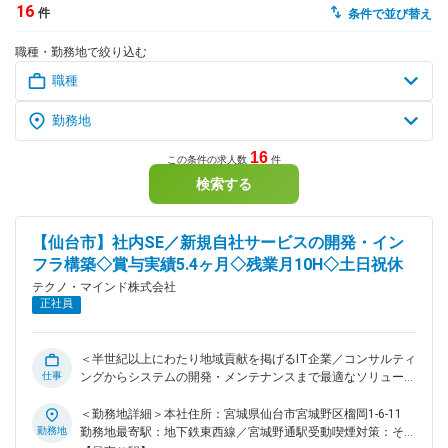
16
件
条件で並び替え
dodaチャットサポート
職種・勤務地で絞り込む
対応時間：10:00～22:00(日曜・年末年始を除く)
自動案内は24時間365日対応
転職の「モヤモヤ」、一人で悩まず
気軽に相談してみませんか？
dodaの使い方は？
今の仕事を続けるべき？
16
この条件の求人数
件
検索する
ヘルプ
サイトマップ
【仙台市】社内SE／新規自社サービスの開発・イン
フラ構築◇賞与実績5.4ヶ月◇残業月10H◇土日祝休
テクノ・マインド株式会社
正社員
＜半世紀以上にわたり地域貢献を掲げるIT企業／コンサルティ
仕事
ングからシステムの開発・メンテナンスまで最適なソリューシ
ョンを提供／休暇・福利厚生充実／賞与実績5.4ヶ月＞ ■業務
概要： 新規自社サービスの開発をお任せします。 ■業務詳
＜勤務地詳細＞本社住所：宮城県仙台市宮城野区榴岡1-6-11
細： ◇新規自社サービスの設計・開発・保守（CrewWorksな
勤務地
勤務地最寄駅：地下鉄東西線／宮城野通駅受動喫煙対策：その