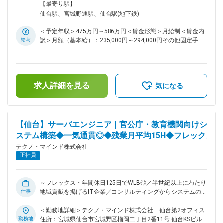
や充実の休暇制度により、ワークライフバランスのよい働き方
勤務地最寄駅：各線／仙台駅受動喫煙対策：その他（敷地内禁
【最寄り駅】
が可能 ■業務概要： 官公庁および自治体向けの業務システム
煙（屋外喫煙可能場所あり））変更の範囲：会社の定める事業
仙台駅、宮城野通駅、仙台駅(地下鉄)
開発を担当するシステムエンジニア（SE）を募集します。 シ
所（リモートワーク含む）
ステムの要件定義から設計・開発・テスト、リリース後の運
＜予定年収＞475万円～586万円＜賃金形態＞月給制＜賃金内
用・保守まで、一貫して携わっていただきます。 ■業務詳細：
給与
訳＞月額（基本給）：235,000円～294,000円その他固定手当/
◇要求分析・要件定義：お客様の業務や課題をヒアリングし、
月：25,000円＜月給＞260,000円～319,000円＜昇給有無＞有
実現すべき機能や性能を定義します。 ◇基本設計：お客様から
＜残業手当＞有＜給与補足＞■上記年収は想定残業代15時間
見える部分（画面デザインおよび操作方法、帳票など）を設計
分、住宅手当、年間賞与昨年実績5.4ヶ月を含んだ金額です。■
します。 ◇詳細設計：プログラムの内部処理やデータの保存方
その他固定手当：住宅手当（全社員支給）■昇給：年1回（4
法など、開発者向けの具体的な仕様書を作成します。 ◇テス
求人詳細を見る
月）■賞与：年3回（夏期、冬期、年末）※2023年実績5.6か
気になる
ト：単体テスト・結合テスト・システムテスト等を実施し、設
月、2024年実績5.3か月、2025年実績5.4か月賃金はあくまで
計どおりに動作することを確認します。 ◇ドキュメント作成：
も目安の金額であり、選考を通じて上下する可能性がありま
設計書、操作マニュアル、ユーザー向け資料などの成果物を作
す。月給(月額)は固定手当を含めた表記です。
成します。 ◇保守・運用：システムリリース後の不具合修正
【仙台】サーバエンジニア｜官公庁・教育機関向けシ
や、新しい機能の追加などの運用支援を行います。 ※お客様お
ステム構築◆一気通貫◎◆残業月平均15H◆フレックス
よびプロジェクトメンバーと連携を図りながら、要件定義から
運用サポートまでを担当します。 ■組織構成： 官公教育第1シ
テクノ・マインド株式会社
ステム部：部員35名（内 管理職5名、インフラSE15名、開発
正社員
SE11名、運用SE4名） ■育成体制： プロジェクトマネージャ
ー／リーダーのもと、約1年間のOJTでスキルを習得していた
だきます。 ■当社について： ◇当社は東北を中心に、官公・自
～フレックス・年間休日125日でWLB◎／半世紀以上にわたり
治体や民間企業向けに情報システムの企画・構築・運用を一貫
仕事
地域貢献を掲げるIT企業／コンサルティングからシステムの開
して手掛けてきた技術者集団です。 ◇とりわけ福島をはじめと
発・メンテナンスまで最適なソリューションを提供／住宅手当
した地域自治体との取引実績が厚く、住民情報、税務、福祉、
や家族手当など福利厚生も充実～ ■おすすめポイント： ◎サー
＜勤務地詳細＞テクノ・マインド株式会社 仙台第2オフィス
防災など、地域生活を支える幅広い領域でITインフラを提供し
バ機器の要件定義から設計・構築・テスト・運用・保守まで一
勤務地
住所：宮城県仙台市宮城野区榴岡二丁目2番11号 仙台KSビル