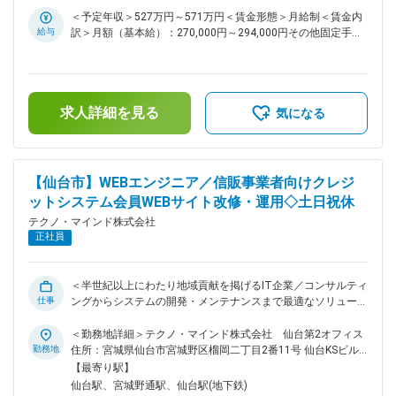
・データセンターインフラ／セキュリティ全般の設計・構築・
＜予定年収＞527万円～571万円＜賃金形態＞月給制＜賃金内
運用と、社内インフラ／セキュリティ全般の設計・構築 ・デ
給与
訳＞月額（基本給）：270,000円～294,000円その他固定手当/
ータセンターファシリティ関連設備の運用 ・お客様のITイン
月：25,000円＜月給＞295,000円～319,000円＜昇給有無＞有
フラ構築支援 ■業務詳細： ◇自社が提供するIaaS基盤やインタ
＜残業手当＞有＜給与補足＞■上記年収は想定残業代10時間
ーネット接続／セキュリティインフラ環境の企画、設計、構
分、住宅手当、年間賞与昨年実績5.4ヶ月を含んだ金額です。■
築、運用を一貫して行います。オンプレミスが中心。 ◇社内情
その他固定手当：住宅手当（全社員支給）■昇給：年1回（4
報システムのインフラ・セキュリティに関する企画、設計、構
求人詳細を見る
月）■賞与：年3回（夏期、冬期、年末）※2023年実績5.6か
気になる
築、運用を一貫して行います。オンプレミス機器からクラウド
月、2024年実績5.3か月、2025年実績5.4か月賃金はあくまで
サービス全般の対応を行います。 ◇お客様のITインフラ（サー
も目安の金額であり、選考を通じて上下する可能性がありま
バ、ネットワーク、セキュリティ）の構築支援を要請に応じて
す。月給(月額)は固定手当を含めた表記です。
対応します。 ◇データセンターファシリティ（電力・空調・ラ
【仙台市】WEBエンジニア／信販事業者向けクレジ
ック・入退館等）の運用を行います。 ■組織構成： DCサービ
ットシステム会員WEBサイト改修・運用◇土日祝休
ス本部 DCサービス部10名 ■育成体制： ◎スキルレベルに合
った業務を部内メンバーと共にOJT形式でスキルを身に付
テクノ・マインド株式会社
け、順次メイン担当として案件をお任せします。 ◎Udemy
正社員
Businessの各種コンテンツを活用した自己学習や、各種セミ
ナーを受講いただき最新のスキルをキャッチアップいただきま
す。 ◎社外（首都圏等）で開催される各種IT関係イベント・
＜半世紀以上にわたり地域貢献を掲げるIT企業／コンサルティ
展示会等に参加いただき、業界動向や最新技術を自ら吸収して
仕事
ングからシステムの開発・メンテナンスまで最適なソリューシ
成長につなげていただきます。 ◎対象資格の取得者には褒賞
ョンを提供／休暇・福利厚生充実／賞与実績5.4ヶ月＞ ■業務
金を支給します。 ■当社について： ◇当社は東北を中心に、官
概要： 信販事業者向けクレジットシステム会員WEBサイトの
＜勤務地詳細＞テクノ・マインド株式会社 仙台第2オフィス
公・自治体や民間企業向けに情報システムの企画・構築・運用
機能追加／改修作業、運用保守をお任せします。 ■業務詳細：
勤務地
住所：宮城県仙台市宮城野区榴岡二丁目2番11号 仙台KSビル
を一貫して手掛けてきた技術者集団です。 ◇とりわけ福島をは
◇システムの設計、製造、テスト、保守 ◇プロジェクトリーダ
勤務地最寄駅：各線／仙台駅受動喫煙対策：その他（敷地内禁
【最寄り駅】
じめとした地域自治体との取引実績が厚く、住民情報、税務、
ー業務（プロジェクトメンバーの取りまとめ、品質管理等） ■
煙（屋外喫煙可能場所あり））変更の範囲：会社の定める事業
仙台駅、宮城野通駅、仙台駅(地下鉄)
福祉、防災など、地域生活を支える幅広い領域でITインフラを