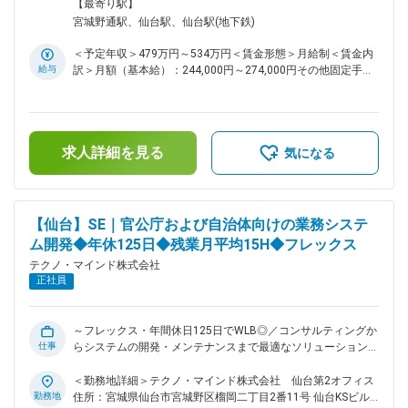
ど） ◇既存自社サービスの保守 ◇生成AIに関する研究・開発 ◇
他（屋内喫煙室整備（電子のみ））変更の範囲：会社の定める
【最寄り駅】
自社サービスのインフラ構築（AWS） ■組織構成： サービス
事業所（リモートワーク含む）
宮城野通駅、仙台駅、仙台駅(地下鉄)
事業推進本部 DXサービス部 12名 ■育成体制： ◇即戦力と
して開発チームに合流していただき、簡単な開発から担当いた
＜予定年収＞479万円～534万円＜賃金形態＞月給制＜賃金内
だきます。 ◇ペアプログラミングやコードレビューなどを通し
給与
訳＞月額（基本給）：244,000円～274,000円その他固定手当/
てOJTを行います。 ◇開発チーム内で随時相談しながら開発
月：25,000円＜月給＞269,000円～299,000円＜昇給有無＞有
を進めることができます。 ■当社について： ◇当社は東北を中
＜残業手当＞有＜給与補足＞■上記年収は時間外手当10時間
心に、官公・自治体や民間企業向けに情報システムの企画・構
分、住宅手当25,000円含む、賞与5.4ヶ月計算■その他固定手
築・運用を一貫して手掛けてきた技術者集団です。 ◇とりわけ
当：住宅手当■昇給：年1回（4月）■賞与：年3回（夏期、冬
福島をはじめとした地域自治体との取引実績が厚く、住民情
求人詳細を見る
期、年末）※2023年実績5.6か月、2024年実績5.3か月、2025
気になる
報、税務、福祉、防災など、地域生活を支える幅広い領域でIT
年実績5.4か月賃金はあくまでも目安の金額であり、選考を通
インフラを提供しています。 ◇顧客との距離が近く、現場の声
じて上下する可能性があります。月給(月額)は固定手当を含め
を聞きながら改善提案を続けてきたことで、「地域の業務を理
た表記です。
解しているパートナー」として長期的な信頼関係を築いている
【仙台】SE｜官公庁および自治体向けの業務システ
点が、同業他社と比較した際の大きな強みです。 変更の範
ム開発◆年休125日◆残業月平均15H◆フレックス
囲：会社の定める業務
テクノ・マインド株式会社
正社員
～フレックス・年間休日125日でWLB◎／コンサルティングか
仕事
らシステムの開発・メンテナンスまで最適なソリューションを
提供／福利厚生も充実～ ■おすすめポイント： ◎システムの要
件定義から設計・構築・テスト・保守まで一気通貫で対応でき
＜勤務地詳細＞テクノ・マインド株式会社 仙台第2オフィス
る ◎年間休日125日、残業月平均15時間、フレックスタイム制
勤務地
住所：宮城県仙台市宮城野区榴岡二丁目2番11号 仙台KSビル