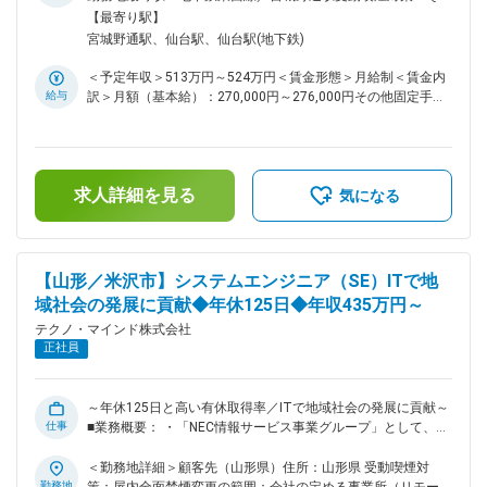
た際の大きな強みです。 変更の範囲：会社の定める業務
大きい仕事ができる ◎年間休日125日、残業月平均5時間、フ
他（屋内喫煙室整備（電子のみ））変更の範囲：会社の定める
【最寄り駅】
レックスタイム制や充実の休暇制度により、ワークライフバラ
事業所（リモートワーク含む）
宮城野通駅、仙台駅、仙台駅(地下鉄)
ンスのよい働き方が可能 ■業務概要： 当社の管理者候補とし
て、オペレーション業務や設備管理、自社メンバーおよび協力
＜予定年収＞513万円～524万円＜賃金形態＞月給制＜賃金内
会社の業務調整などをお任せします。 ■業務詳細： ◇機械及び
給与
訳＞月額（基本給）：270,000円～276,000円その他固定手当/
手作業での印刷・加工・封入・封緘・配送／サーバー監視とオ
月：25,000円＜月給＞295,000円～301,000円＜昇給有無＞有
ペレーション業務／機器設備施設管理 ◇社内委託部門及び委託
＜残業手当＞有＜給与補足＞■上記年収は想定残業代5時間
元顧客との業務調整 ◇協力会社の勤怠管理・要員の工数分析・
分、住宅手当、年間賞与昨年実績5.4ヶ月を含んだ金額です。■
発注仕入・予実管理 ■組織構成： BPOサービス部10名 サービ
その他固定手当：住宅手当（全社員支給）■昇給：年1回（4
ス運用メンバー（協力会社）25名 ■育成体制： 現管理者監督
求人詳細を見る
月）■賞与：年3回（夏期、冬期、年末）※2023年実績5.6か
気になる
者からのOJTを行います。 現場作業を一通り経験していただ
月、2024年実績5.3か月、2025年実績5.4か月賃金はあくまで
く中で、管理職としての知識も吸収していただきます。 ■当社
も目安の金額であり、選考を通じて上下する可能性がありま
について： ◇当社は東北を中心に、官公・自治体や民間企業向
す。月給(月額)は固定手当を含めた表記です。
けに情報システムの企画・構築・運用を一貫して手掛けてきた
【山形／米沢市】システムエンジニア（SE）ITで地
技術者集団です。 ◇とりわけ福島をはじめとした地域自治体と
域社会の発展に貢献◆年休125日◆年収435万円～
の取引実績が厚く、住民情報、税務、福祉、防災など、地域生
活を支える幅広い領域でITインフラを提供しています。 ◇顧客
テクノ・マインド株式会社
との距離が近く、現場の声を聞きながら改善提案を続けてきた
正社員
ことで、「地域の業務を理解しているパートナー」として長期
的な信頼関係を築いている点が、同業他社と比較した際の大き
な強みです。 変更の範囲：会社の定める業務
～年休125日と高い有休取得率／ITで地域社会の発展に貢献～
仕事
■業務概要： ・「NEC情報サービス事業グループ」として、魅
力ある様々なソリューションの提供を行っています。 ・新時
代の情報サービスを創造し、地域社会の発展に向けて一緒に貢
＜勤務地詳細＞顧客先（山形県）住所：山形県 受動喫煙対
献していきましょう。 ■業務内容： ・システム保守・運用／
勤務地