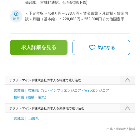
ます。 ◇顧客ニーズをヒアリングし、最適なシステムやIT機器
煙（屋外喫煙可能場所あり））変更の範囲：会社の定める事業
仙台駅、宮城野通駅、仙台駅(地下鉄)
の提案、導入支援を行います。 ◇介護・福祉業界の知識を深
所（リモートワーク含む）
め、施設の課題解決に貢献するソリューションを提供します。
＜予定年収＞458万円～533万円＜賃金形態＞月給制＜賃金内
◇顧客との信頼関係を構築し、長期的なパートナーシップを築
給与
訳＞月額（基本給）：220,000円～259,000円その他固定手当/
きます ■組織構成： 産業福祉DX推進部10名 ■育成体制： ◇eラ
月：25,000円＜月給＞245,000円～284,000円＜昇給有無＞有
ーニング：ITスキル、営業知識、最新技術に関する豊富なコン
＜残業手当＞有＜給与補足＞■上記年収は想定残業代20時間
テンツを提供。 ◇部内勉強会：経験豊富な社員による指導や、
分、住宅手当、年間賞与昨年実績5.4ヶ月を含んだ金額です。■
最新の技術動向、顧客事例の共有などを通して、実践的な知識
その他固定手当：住宅手当■昇給：年1回（4月）■賞与：年3回
を深めます。 ◇営業スキル向上研修：ロールプレイングや実践
求人詳細を見る
（夏期、冬期、年末）※2023年実績5.6か月、2024年実績5.3
気になる
的なケーススタディを通して、顧客対応力、提案力、交渉力を
か月、2025年実績5.4か月賃金はあくまでも目安の金額であ
高めます。 ◇社内OJT：配属チームの先輩社員による指導を
り、選考を通じて上下する可能性があります。月給(月額)は固
通して、業務知識やスキルを習得し、スムーズに仕事に慣れて
定手当を含めた表記です。
いけるようサポートします。 ■当社について： ◇当社は東北を
中心に、官公・自治体や民間企業向けに情報システムの企画・
構築・運用を一貫して手掛けてきた技術者集団です。 ◇とりわ
テクノ・マインド株式会社の求人を職種で絞り込む
け福島をはじめとした地域自治体との取引実績が厚く、住民情
営業職
技術職（SE・インフラエンジニア・Webエンジニア）
報、税務、福祉、防災など、地域生活を支える幅広い領域でIT
インフラを提供しています。 ◇顧客との距離が近く、現場の声
技術職（機械・電気）
を聞きながら改善提案を続けてきたことで、「地域の業務を理
解しているパートナー」として長期的な信頼関係を築いている
テクノ・マインド株式会社の求人を勤務地で絞り込む
点が、同業他社と比較した際の大きな強みです。 変更の範
宮城県
山形県
囲：会社の定める業務
出典：doda求人情報