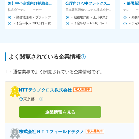
無】中小企業向け補助金・
公庁向けPJ◆フレックスタ
＜部署新
助成金活用提案の営業／年
イム制/在宅勤務可/0227
＞WEB
株式会社テレ・マーカー
日本電気通信システム株式会社◆NECグループ◆
テレ・マー
休128日／土日祝休
128日／
＜勤務地詳細＞ プラットフォーム事業部 住所：北海道札幌市中央区北1条西3丁目3-22 STV時計台通ビル5F 受動喫煙対策：屋内喫煙可能場所あり 変更の範囲：無
＜勤務地詳細＞ 玉川事業所 住所：神奈川県川崎市中原区下沼部1753 受動喫煙対策：屋内全面禁煙 変更の範囲：会社の定める事業所（リモートワーク含む）
＜予定年収＞ 288万円 ＜賃金形態＞ 月給制 ＜賃金内訳＞ 月額（基本給）：205,000円 その他固定手当/月：60,000円 固定残業手当/月：5,000円（固定残業時間2時間27分/月） 超過した時間外労働の残業手当は追加支給 ＜月給＞ 270,000円（一律手当を含む） ＜昇給有無＞ 有 ＜残業手当＞ 有 ＜給与補足＞ 固定手当…成長サポート手当（入社後6ヶ月間支給） ■昇給査定：年4回 ※3ヶ月ごとに支給される四半期賞与制度 など収入アップのチャンスはたくさん 賃金はあくまでも目安の金額であり、選考を通じて上下する可能性があります。 月給(月額)は固定手当を含めた表記です。
＜予定年収＞ 680万円～990万円 ＜賃金形態＞ 月給制 ＜賃金内訳＞ 月額（基本給）：500,000円～800,000円 ＜月給＞ 500,000円～800,000円 ＜昇給有無＞ 有 ＜残業手当＞ 有 ＜給与補足＞ ・経験、実績、能力等を考慮の上、規程により優遇 ・昇給：年1回 ・賞与：年2回（6月・12月） 賃金はあくまでも目安の金額であり、選考を通じて上下する可能性があります。 月給(月額)は固定手当を含めた表記です。
よく閲覧されている企業情報
IT・通信業界でよく閲覧されている企業情報です。
NTTテクノクロス株式会社
求人募集中
東京都
-
企業情報を見る
株式会社ＮＴＴフィールドテクノ
求人募集中