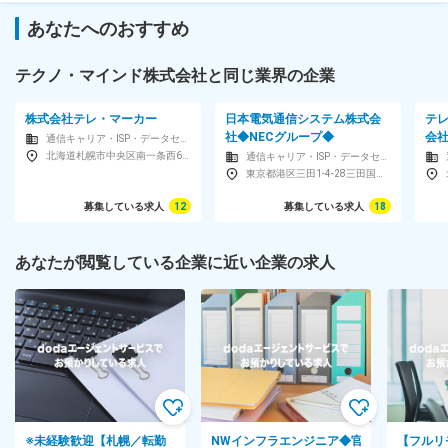
あなたへのおすすめ
テクノ・マインド株式会社と同じ業界の企業
株式会社テレ・マーカー
日本電気通信システム株式会
テ
社◆NECグループ◆
会
通信キャリア・ISP・データセンター
北海道札幌市中央区南一条西6-15-1札幌あおばビル9F
通信キャリア・ISP・データセンター
東京都港区三田1-4-28三田国際ビル
募集している求人
12
募集している求人
18
あなたが閲覧している企業に近い企業の求人
※未経験歓迎【札幌／転勤
NWインフラエンジニア◆官
【フルリ