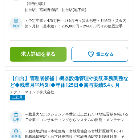
ています。 ◇顧客との距離が近く、現場の声を聞きながら改善
気通貫で対応できる ◎年間休日125日、残業月平均15時間、フ
勤務地最寄駅：各線／仙台駅受動喫煙対策：その他（敷地内禁
【最寄り駅】
提案を続けてきたことで、「地域の業務を理解しているパート
レックスタイム制や充実の休暇制度により、ワークライフバラ
煙（屋外喫煙可能場所あり））変更の範囲：会社の定める事業
仙台駅、宮城野通駅、仙台駅(地下鉄)
ナー」として長期的な信頼関係を築いている点が、他社と比較
ンスのよい働き方が可能 ■業務概要： 官公庁および教育機関
所（リモートワーク含む）
した際の大きな強みです。 変更の範囲：会社の定める業務
向けのサーバシステム構築・運用を担当するサーバエンジニア
＜予定年収＞475万円～586万円＜賃金形態＞月給制＜賃金内
を募集します。 サーバ機器の要件定義から設計・構築・テス
給与
訳＞月額（基本給）：235,000円～294,000円その他固定手当/
ト、本稼働後の運用・保守まで、一貫して携わっていただきま
月：25,000円＜月給＞260,000円～319,000円＜昇給有無＞有
す。 ■業務詳細： ◇サーバ設計・構築：WindowsおよびLinux
＜残業手当＞有＜給与補足＞■上記年収は想定残業代15時間
系OSを用いたサーバ機器の設計、OSインストール、ネットワ
分、住宅手当、年間賞与昨年実績5.4ヶ月を含んだ金額です。■
ーク設定、ミドルウェア（Webサーバ、DB等）の導入・設定
その他固定手当：住宅手当（全社員支給）■昇給：年1回（4
◇機器導入作業：機器の搬入・設置、結線作業、現地での稼働
求人詳細を見る
月）■賞与：年3回（夏期、冬期、年末）※2023年実績5.6か
気になる
確認・調整 ◇ドキュメント作成：機器設計書および試験結果報
月、2024年実績5.3か月、2025年実績5.4か月賃金はあくまで
告書、運用マニュアル等の作成・更新 ◇運用・保守：障害対応
も目安の金額であり、選考を通じて上下する可能性がありま
（復旧作業）、OS・ミドルウェアのアップデート、セキュリ
す。月給(月額)は固定手当を含めた表記です。
ティ対策、バックアップ管理 ■組織構成： 官公教育第1システ
【仙台】管理者候補｜機器設備管理や委託業務調整な
ム部：部員35名（内 管理職5名、インフラSE15名、開発SE11
ど◆残業月平均5H◆年休125日◆賞与実績5.4ヶ月
名、運用SE4名） ■育成体制： プロジェクトマネージャー／リ
ーダーのもと、約1年間のOJTでスキルを習得していただきま
テクノ・マインド株式会社
す。 ■当社について： ◇当社は東北を中心に、官公・自治体や
正社員
民間企業向けに情報システムの企画・構築・運用を一貫して手
掛けてきた技術者集団です。 ◇とりわけ福島をはじめとした地
域自治体との取引実績が厚く、住民情報、税務、福祉、防災な
～裁量大なポジション／半世紀以上にわたり地域貢献を掲げる
ど、地域生活を支える幅広い領域でITインフラを提供していま
仕事
IT企業／コンサルティングからシステムの開発・メンテナンス
す。 ◇顧客との距離が近く、現場の声を聞きながら改善提案を
まで最適なソリューションを提供／年間休日125日／住宅手当
続けてきたことで、「地域の業務を理解しているパートナー」
や家族手当など福利厚生も充実～ ■おすすめポイント： ◎現場
＜勤務地詳細＞本社住所：宮城県仙台市宮城野区榴岡1-6-11
として長期的な信頼関係を築いている点が、同業他社と比較し
作業を一通り経験したうえで、ゆくゆくは管理職として裁量の
勤務地
勤務地最寄駅：地下鉄東西線／宮城野通駅受動喫煙対策：その