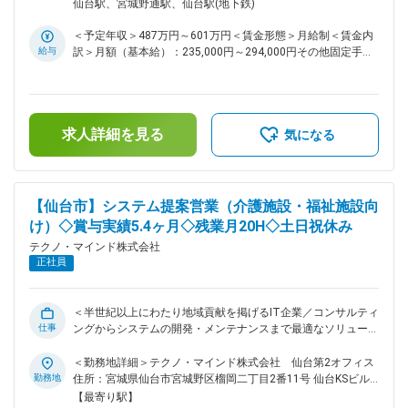
煙（屋外喫煙可能場所あり））変更の範囲：会社の定める事業
仙台駅、宮城野通駅、仙台駅(地下鉄)
バ／PC設定納品作業、既存サーバー／NW機器の更新作業、新
所（リモートワーク含む）
規インフラ導入の提案 ■組織構成： 産業福祉システム部 54名
＜予定年収＞487万円～601万円＜賃金形態＞月給制＜賃金内
■育成体制： ◇プロジェクトリーダーのもと、既存インフラ構
給与
訳＞月額（基本給）：235,000円～294,000円その他固定手当/
成、業務内容についてOJTにてスキルを身に付けていただき
月：25,000円＜月給＞260,000円～319,000円＜昇給有無＞有
ます。 ◇慣れたらサブリーダーとして業務を担当していただき
＜残業手当＞有＜給与補足＞■上記年収は想定残業代20時間
ます。 ■当社について： ◇当社は東北を中心に、官公・自治体
分、住宅手当、年間賞与昨年実績5.4ヶ月を含んだ金額です。■
や民間企業向けに情報システムの企画・構築・運用を一貫して
その他固定手当：住宅手当■昇給：年1回（4月）■賞与：年3回
手掛けてきた技術者集団です。 ◇とりわけ福島をはじめとした
求人詳細を見る
（夏期、冬期、年末）※2023年実績5.6か月、2024年実績5.3
気になる
地域自治体との取引実績が厚く、住民情報、税務、福祉、防災
か月、2025年実績5.4か月賃金はあくまでも目安の金額であ
など、地域生活を支える幅広い領域でITインフラを提供してい
り、選考を通じて上下する可能性があります。月給(月額)は固
ます。 ◇顧客との距離が近く、現場の声を聞きながら改善提案
定手当を含めた表記です。
を続けてきたことで、「地域の業務を理解しているパートナ
【仙台市】システム提案営業（介護施設・福祉施設向
ー」として長期的な信頼関係を築いている点が、同業他社と比
け）◇賞与実績5.4ヶ月◇残業月20H◇土日祝休み
較した際の大きな強みです。 変更の範囲：会社の定める業務
テクノ・マインド株式会社
正社員
＜半世紀以上にわたり地域貢献を掲げるIT企業／コンサルティ
仕事
ングからシステムの開発・メンテナンスまで最適なソリューシ
ョンを提供／休暇・福利厚生充実＞ ■業務概要： 介護施設・
福祉施設向けシステム提案営業／IT機器販売営業をお任せしま
＜勤務地詳細＞テクノ・マインド株式会社 仙台第2オフィス
す。 ■業務詳細： ◇介護施設、福祉施設のお客様に対し、業務
勤務地
住所：宮城県仙台市宮城野区榴岡二丁目2番11号 仙台KSビル
効率化やサービス向上に繋がるシステム提案・営業活動を行い
勤務地最寄駅：各線／仙台駅受動喫煙対策：その他（敷地内禁
【最寄り駅】