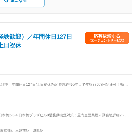
気になる
町
馬
木
阜
験歓迎）／年間休日127日
応募依頼する
井
(エージェントサービス)
土日祝休
庁
央
躍中！年間休日127日/土日祝休み/所長就任後5年目で年収870万円到達可！/所定
するキャリア
、研修などの育成体制は充実しております。 営業所長昇格後は全国461の各営業
、
さまアドバイザーのリーダーとして、業務のサポートや働きやすい環境を整える
、
本橋2-3-4 日本橋プラザビル8階受動喫煙対策：屋内全面禁煙＜勤務地詳細2＞東
実績向上を目的とした、キャンペーンやイベントの企画・運営 ■入社後の流
住ミルディス2番館5F 受動喫煙対策：屋内全面禁煙＜勤務地詳細3＞東京湾岸支社住
ウン研修センターにて） 最初の1ヵ月は座学でビジネスマナー、当社の歴史、生命
陽町ビル2F 受動喫煙対策：屋内全面禁煙変更の範囲：会社の定める事業所
ヵ月 配属先の営業所にてお客さまアドバイザーの新規採用、活動基盤の開拓 、お客
(東京都)、三越前駅、潮見駅