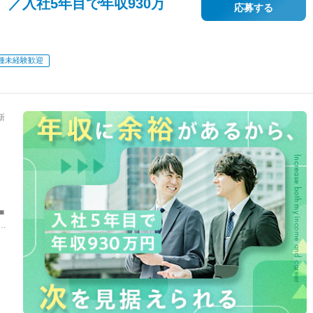
／入社5年目で年収930万
応募する
種未経験歓迎
新
■
の
の
ル
千