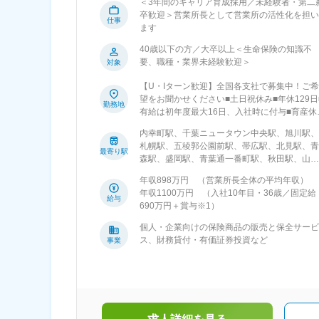
＜3年間のキャリア育成採用／未経験者・第二
西口駅、東池袋四丁目駅、立川南駅、日吉町
卒歓迎＞営業所長として営業所の活性化を担い
仕事
駅、浜松駅、国際センター駅、上栄町駅、京都
ます
河原町駅、北新地駅、大阪難波駅、貿易センタ
ー駅、郵便局前駅、中電前駅、高松駅(香川県)
40歳以下の方／大卒以上＜生命保険の知識不
県庁前駅(愛媛県)、大橋通駅、祇園駅(福岡県)
要、職種・業界未経験歓迎＞
対象
長崎駅前駅、熊本城・市役所前駅、甲東中学校
【U・Iターン歓迎】全国各支社で募集中！ご希
前駅、旭橋駅
望をお聞かせください■土日祝休み■年休129日
勤務地
有給は初年度最大16日、入社時に付与■育産休
取得実績、男女ともに100％！■5日以上の連続
内幸町駅、千葉ニュータウン中央駅、旭川駅、
休暇OK！富国生命には「仕事とプライベート
札幌駅、五稜郭公園前駅、帯広駅、北見駅、青
どちらも大切にするのも、営業所長の仕事の一
最寄り駅
森駅、盛岡駅、青葉通一番町駅、秋田駅、山形
つ」という考え方が浸透しています。メンバー
駅、郡山駅(福島県)、白山駅(新潟県)、地鉄ビ
の見本となる営業所長こそ率先してメリハリよ
年収898万円 （営業所長全体の平均年収）
前駅、北鉄金沢駅、仁愛女子高校駅、偕楽園
く働けるよう、全社をあげて業務効率の向上に
年収1100万円 （入社10年目・36歳／固定給
駅、宇都宮駅、中央前橋駅、大宮駅(埼玉県)、
給与
取り組んでいます。 ＜勤務地詳細＞ 北海道、
690万円＋賞与※1）
葉駅、馬車道駅、京急川崎駅、石上駅、甲府
森、岩手、宮城、秋田、山形、福島、茨城、栃
駅、日本橋駅(東京都)、東陽町駅、都庁前駅、
木、群馬、埼玉、千葉、東京、神奈川、山梨、
個人・企業向けの保険商品の販売と保全サービ
千住駅、東池袋駅、立川北駅、町田駅、松本
岐阜、静岡、愛知、三重、新潟、富山、石川、
ス、財務貸付・有価証券投資など
事業
駅、名鉄岐阜駅、新静岡駅、新浜松駅、丸の内
福井、長野、滋賀、京都、大阪、兵庫、奈良、
駅(愛知県)、津新町駅、びわ湖浜大津駅、烏丸
和歌山、鳥取、島根、岡山、広島、山口、徳
駅、西梅田駅、ＪＲ難波駅、三宮・花時計前
島、香川、愛媛、高知、福岡、佐賀、長崎、熊
駅、近鉄奈良駅、和歌山駅、鳥取駅、松江駅、
本、大分、宮崎、鹿児島、沖縄 ※入社後3年間
城下駅(岡山県)、本通駅、防府駅、徳島駅、片
居住地近くの支社に配属となります※受動喫煙
町駅(香川県)、市役所前駅(愛媛県)、高知城前
策あり