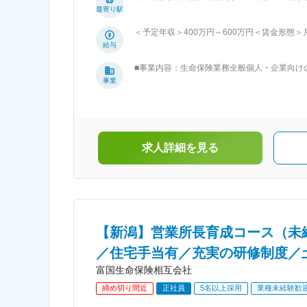
さま対応等の現場での個人営業を経験 ↓ ・事
最寄り駅
研修／1ヵ月 配属先の営業所にて採用業務の習
行・営業支援等、営業所の経営に必要な知見を培い、FP等
＜予定年収＞400万円～600万円＜賃金形態＞月給
共に育児休職取得率は100%！ ・時差出勤制
～330,000円＜昇給有無＞有＜残業手当＞有
給与
当等の福利厚生制度が充実 ■同社の強み 契約のほぼすべて（約96％）が有配当保険（会社の利益の一部を配当金としてご契約者
所長登用前＞■36万円／29歳、独身、首都圏在住
へお支払いする保険）なので、配当還元が充実
■事業内容：生命保険業務全般個人・企業向け
月給33万円+住宅手当4万円+家族手当3万7
は、創業以来変わらぬ経営理念でご契約者の利
事業
す。月給(月額)は固定手当を含めた表記です。
てるよう、自己実現の場を提供してまいります
まだったら…」を常に想像しながら、お客さま
提供していくことです。当社は、“お客さま基
点」としてまいります。■特徴・強み：【相互
があり、富国生命は相互会社です。相互会社は
求人詳細を見る
だけに認められている会社形態です。契約者さ
きます。株式会社の場合は「株主」がこれに当
互会社の特徴とも言えます。
【新潟】営業所長育成コース（未経
／住宅手当有／充実の研修制度／
富国生命保険相互会社
締め切り間近
正社員
5名以上採用
業種未経験歓