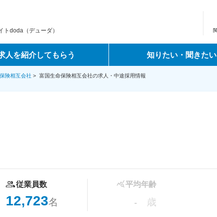
トdoda（デューダ）
求人を紹介してもらう
知りたい・聞きたい
保険相互会社
>
富国生命保険相互会社の求人・中途採用情報
従業員数
平均年齢
12,723
名
歳
-