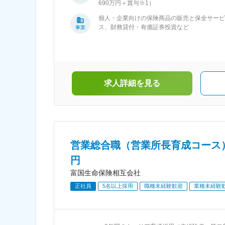
取り組んでいます。 ＜勤務地詳細＞ 北海道、
690万円＋賞与※1）
葉駅、馬車道駅、京急川崎駅、石上駅、甲府
森、岩手、宮城、秋田、山形、福島、茨城、栃
駅、日本橋駅(東京都)、東陽町駅、都庁前駅、
木、群馬、埼玉、千葉、東京、神奈川、山梨、
個人・企業向けの保険商品の販売と保全サービ
千住駅、東池袋駅、立川北駅、町田駅、松本
岐阜、静岡、愛知、三重、新潟、富山、石川、
ス、財務貸付・有価証券投資など
事業
駅、名鉄岐阜駅、新静岡駅、新浜松駅、丸の内
福井、長野、滋賀、京都、大阪、兵庫、奈良、
駅(愛知県)、津新町駅、びわ湖浜大津駅、烏丸
和歌山、鳥取、島根、岡山、広島、山口、徳
駅、西梅田駅、ＪＲ難波駅、三宮・花時計前
島、香川、愛媛、高知、福岡、佐賀、長崎、熊
駅、近鉄奈良駅、和歌山駅、鳥取駅、松江駅、
本、大分、宮崎、鹿児島、沖縄 ※入社後3年間
城下駅(岡山県)、本通駅、防府駅、徳島駅、片
居住地近くの支社に配属となります※受動喫煙
町駅(香川県)、市役所前駅(愛媛県)、高知城前
策あり
求人詳細を見る
駅、平和通駅、呉服町駅(福岡県)、佐賀駅、桜
駅(長崎県)、花畑町駅、大分駅、宮崎駅、高見
場駅、県庁前駅(沖縄県)、虎ノ門駅、さっぽろ
駅、杉並町駅、広瀬通駅、電気ビル前駅、金沢
駅、田原町駅(福井県)、前橋駅、新千葉駅、桜
町駅、川崎駅、藤沢駅、東京駅、木場駅(東京
都)、新宿駅、池袋駅、立川駅、北松本駅、岐
営業総合職（営業所長育成コース）
駅、静岡駅、第一通り駅、伏見駅(愛知県)、三
円
寺駅、四条駅(京都市営)、福島駅(大阪府・阪神
線)、なんば駅(地下鉄)、神戸三宮駅(阪神)、県
富国生命保険相互会社
通り駅、袋町駅、阿波富田駅、高松築港駅、松
正社員
5名以上採用
職種未経験歓迎
業種未経験
山市駅、県庁前駅(高知県)、旦過駅、中洲川端
駅、五島町駅、辛島町駅、加治屋町駅、美栄橋
駅、霞ケ関駅(東京都)、バスセンター前駅、中
病院前駅、大町西公園駅、電鉄富山駅・エスタ
前駅、西別院駅、京成千葉駅、三越前駅、新宿