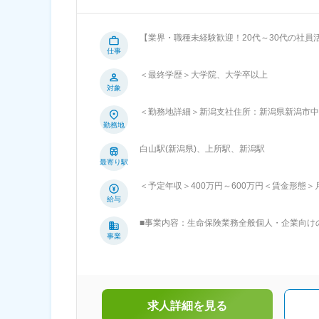
【業界・職種未経験歓迎！20代～30代の社員活
労働時間7時間】 ■募集背景： 今後も全国461拠点におけるお客さまとのつながりを維持強化するため、多角的な視点から顧客支
仕事
援ができる人材の育成を推進するための募集です。 ■職務概要： 3年間の研修を通して営業所長（管理職）に昇格
＜最終学歴＞大学院、大学卒以上
コースです。 未経験採用を前提としているため
対象
所で、マネジメント全般を担当。数十名のお客
等、チームづくりに取り組みます。 ■職務詳細： ・保険商品の提案を行うお客さまアドバイザーの採用・人事・育成 ・予算管理
＜勤務地詳細＞新潟支社住所：新潟県新潟市中央
・営業戦略の策定,販促用ツールの企画 ・営業所の
囲：会社の定める事業所
勤務地
れ： ・基礎研修／通算3ヵ月（千葉ニュータ
保険の基礎知識を習得 ↓ ・現地研修／通算6
白山駅(新潟県)、上所駅、新潟駅
さま対応等の現場での個人営業を経験 ↓ ・事
最寄り駅
研修／1ヵ月 配属先の営業所にて採用業務の習
行・営業支援等、営業所の経営に必要な知見を培い、FP等
＜予定年収＞400万円～600万円＜賃金形態＞月給
共に育児休職取得率は100%！ ・時差出勤制
～330,000円＜昇給有無＞有＜残業手当＞有
給与
当等の福利厚生制度が充実 ■同社の強み 契約のほぼすべて（約96％）が有配当保険（会社の利益の一部を配当金としてご契約者
所長登用前＞■36万円／29歳、独身、首都圏在住
へお支払いする保険）なので、配当還元が充実
■事業内容：生命保険業務全般個人・企業向け
月給33万円+住宅手当4万円+家族手当3万7
は、創業以来変わらぬ経営理念でご契約者の利
事業
す。月給(月額)は固定手当を含めた表記です。
てるよう、自己実現の場を提供してまいります
まだったら…」を常に想像しながら、お客さま
提供していくことです。当社は、“お客さま基
点」としてまいります。■特徴・強み：【相互
があり、富国生命は相互会社です。相互会社は
求人詳細を見る
だけに認められている会社形態です。契約者さ