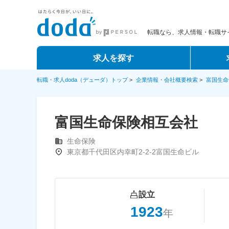
転職なら、求人情報・転職サイ
求人を探す
転職・求人doda（デューダ）トップ
>
企業情報・会社概要検索
>
富国生命
富国生命保険相互会社
生命保険
東京都千代田区内幸町2-2-2富国生命ビル
設立
1923
年