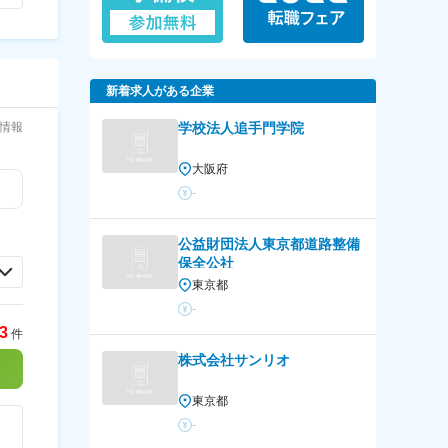
新着求人がある企業
情報
学校法人追手門学院
大阪府
-
公益財団法人東京都道路整備
保全公社
東京都
-
3
件
株式会社サンリオ
東京都
-