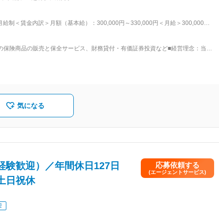
務研修／2ヵ月 お客さま対応や事務処理、経営費管理、労務管理等の習得 ↓ ・採用
得 ↓ ・所長補佐（２～３年目） お客さまアドバイザーの採用、指導・育成、同
の必須資格を取得した後、営業所長に昇格。 ■働き方の魅力： ・男女
制＜賃金内訳＞月額（基本給）：300,000円～330,000円＜月給＞300,000円
度、社宅制度（営業所長就任後、利用可）も完備 ・住宅手当や家族手当、退職金手
＜給与補足＞■賞与年2回※2024年度支給実績5カ月分※モデル月収：＜月収例※営業
└月給32万+住宅手当4万円■40万7000円／32歳、既婚、子1人、首都圏在住└
しており、実質的な保険料負担の軽減を図っております。「健康配当」にも注力
の保険商品の販売と保全サービス、財務貸付・有価証券投資など■経営理念：当社
000円賃金はあくまでも目安の金額であり、選考を通じて上下する可能性がありま
しており、健康であれば健康配当のお支払いが続くという仕組みに強みがあります。 変更の範囲：会社の定める業務
益をお守りし、社会に貢献し続けるとともに、役職員一人ひとりが働きがいを持
。■価値観：“お客さま基点”とは、当社の役職員一人ひとりが「もし自分がお客さ
が心から安心できるであろう、富国生命ならではのサービスや経験を創り出し、
点”という価値観を、最も大切にしなければならない、あらゆる企業活動の「原
会社という形態】生命保険会社の経営形態には「相互会社」と「株式会社」の2つ
、生命保険が相互扶助の仕組みであるということから、保険業法により保険会社
気になる
まは原則「社員※」となり、会社の構成員として会社の運営に参加することがで
たります。会社で出た利益は「配当金」として、お客様に還元できる仕組みが相
験歓迎）／年間休日127日
応募依頼する
(エージェントサービス)
土日祝休
迎