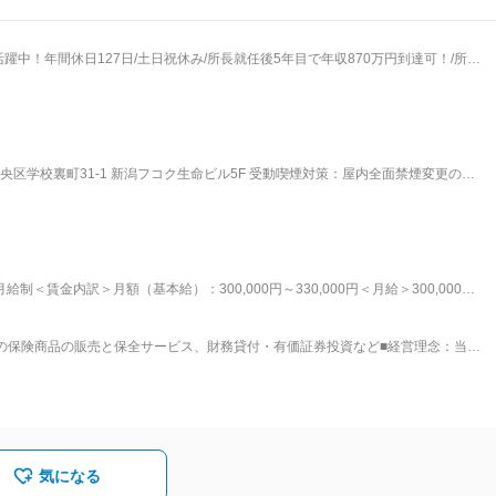
躍中！年間休日127日/土日祝休み/所長就任後5年目で年収870万円到達可！/所定
するキャリア
、研修などの育成体制は充実しております。 営業所長昇格後は全国461の各営業
さまアドバイザーのリーダーとして、業務のサポートや働きやすい環境を整える
区学校裏町31-1 新潟フコク生命ビル5F 受動喫煙対策：屋内全面禁煙変更の範
実績向上を目的とした、キャンペーンやイベントの企画・運営 ■入社後の流
ウン研修センターにて） 最初の1ヵ月は座学でビジネスマナー、当社の歴史、生命
ヵ月 配属先の営業所にてお客さまアドバイザーの新規採用、活動基盤の開拓 、お客
務研修／2ヵ月 お客さま対応や事務処理、経営費管理、労務管理等の習得 ↓ ・採用
得 ↓ ・所長補佐（２～３年目） お客さまアドバイザーの採用、指導・育成、同
の必須資格を取得した後、営業所長に昇格。 ■働き方の魅力： ・男女
制＜賃金内訳＞月額（基本給）：300,000円～330,000円＜月給＞300,000円
度、社宅制度（営業所長就任後、利用可）も完備 ・住宅手当や家族手当、退職金手
＜給与補足＞■賞与年2回※2024年度支給実績5カ月分※モデル月収：＜月収例※営業
└月給32万+住宅手当4万円■40万7000円／32歳、既婚、子1人、首都圏在住└
しており、実質的な保険料負担の軽減を図っております。「健康配当」にも注力
の保険商品の販売と保全サービス、財務貸付・有価証券投資など■経営理念：当社
000円賃金はあくまでも目安の金額であり、選考を通じて上下する可能性がありま
しており、健康であれば健康配当のお支払いが続くという仕組みに強みがあります。 変更の範囲：会社の定める業務
益をお守りし、社会に貢献し続けるとともに、役職員一人ひとりが働きがいを持
。■価値観：“お客さま基点”とは、当社の役職員一人ひとりが「もし自分がお客さ
が心から安心できるであろう、富国生命ならではのサービスや経験を創り出し、
点”という価値観を、最も大切にしなければならない、あらゆる企業活動の「原
会社という形態】生命保険会社の経営形態には「相互会社」と「株式会社」の2つ
、生命保険が相互扶助の仕組みであるということから、保険業法により保険会社
気になる
まは原則「社員※」となり、会社の構成員として会社の運営に参加することがで