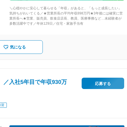
青
＼心穏やかに安心して暮らせる「年収」があると、「もっと成長したい」
北
気持ちがわいてくる／★営業所長の平均年収898万円★3年後には確実に営
業所長へ★営業、販売員、飲食店店長、教員、医療事務など…未経験者が
多数活躍中です／年休129日／住宅・家族手当有
は
原
対
気になる
町
馬
木
阜
／入社5年目で年収930万
応募する
井
庁
歓迎
央