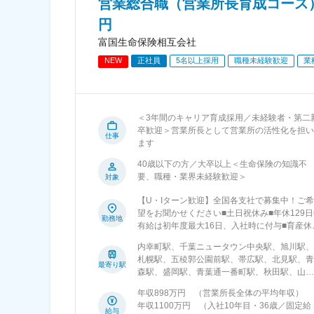
営業総合職（営業所長育成コース）
円
富国生命保険相互会社
NEW
正社員
5名以上採用
職種未経験歓迎
業
＜3年間のキャリア育成採用／未経験者・第二
卒歓迎＞営業所長として営業所の活性化を担い
仕事
ます
40歳以下の方／大卒以上＜生命保険の知識不
要、職種・業界未経験歓迎＞
対象
【U・Iターン歓迎】全国各支社で募集中！ご希
望をお聞かせください■土日祝休み■年休129日
勤務地
有給は初年度最大16日、入社時に付与■育産休
取得実績、男女ともに100％！■5日以上の連続
内幸町駅、千葉ニュータウン中央駅、旭川駅、
休暇OK！富国生命には「仕事とプライベート
札幌駅、五稜郭公園前駅、帯広駅、北見駅、青
どちらも大切にするのも、営業所長の仕事の一
最寄り駅
森駅、盛岡駅、青葉通一番町駅、秋田駅、山形
つ」という考え方が浸透しています。メンバー
駅、郡山駅(福島県)、白山駅(新潟県)、地鉄ビ
の見本となる営業所長こそ率先してメリハリよ
年収898万円 （営業所長全体の平均年収）
前駅、北鉄金沢駅、仁愛女子高校駅、偕楽園
く働けるよう、全社をあげて業務効率の向上に
年収1100万円 （入社10年目・36歳／固定給
駅、宇都宮駅、中央前橋駅、大宮駅(埼玉県)、
給与