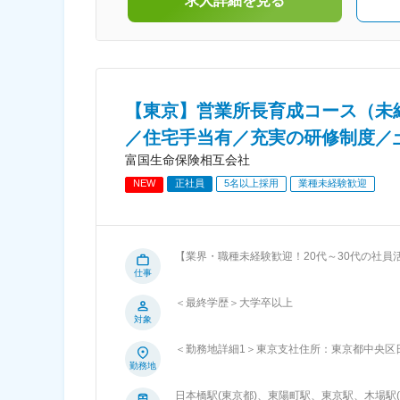
求人詳細を見る
駅、平和通駅、呉服町駅(福岡県)、佐賀駅、桜
駅(長崎県)、花畑町駅、大分駅、宮崎駅、高見
場駅、県庁前駅(沖縄県)、虎ノ門駅、さっぽろ
駅、杉並町駅、広瀬通駅、電気ビル前駅、金沢
駅、田原町駅(福井県)、前橋駅、新千葉駅、桜
町駅、川崎駅、藤沢駅、東京駅、木場駅(東京
都)、新宿駅、池袋駅、立川駅、北松本駅、岐
【東京】営業所長育成コース（未経
駅、静岡駅、第一通り駅、伏見駅(愛知県)、三
／住宅手当有／充実の研修制度／
寺駅、四条駅(京都市営)、福島駅(大阪府・阪神
線)、なんば駅(地下鉄)、神戸三宮駅(阪神)、県
富国生命保険相互会社
通り駅、袋町駅、阿波富田駅、高松築港駅、松
NEW
正社員
5名以上採用
業種未経験歓迎
山市駅、県庁前駅(高知県)、旦過駅、中洲川端
駅、五島町駅、辛島町駅、加治屋町駅、美栄橋
駅、霞ケ関駅(東京都)、バスセンター前駅、中
病院前駅、大町西公園駅、電鉄富山駅・エスタ
前駅、西別院駅、京成千葉駅、三越前駅、新宿
【業界・職種未経験歓迎！20代～30代の社員活
西口駅、東池袋四丁目駅、立川南駅、日吉町
労働時間7時間】 ■募集背景： 今後も全国461拠点におけるお客さまとのつながりを維持強化するため、多角的な視点から顧客支
仕事
駅、浜松駅、国際センター駅、上栄町駅、京都
援ができる人材の育成を推進するための募集です。 ■職務概要： 3年間の研修を通して営業所長（管理職）に昇格
河原町駅、北新地駅、大阪難波駅、貿易センタ
＜最終学歴＞大学卒以上
コースです。 未経験採用を前提としているため
ー駅、郵便局前駅、中電前駅、高松駅(香川県)
対象
所で、マネジメント全般を担当。数十名のお客
県庁前駅(愛媛県)、大橋通駅、祇園駅(福岡県)
等、チームづくりに取り組みます。 ■職務詳細： ・保険商品の提案を行うお客さまアドバイザーの採用・人事・育成 ・予算管理
長崎駅前駅、熊本城・市役所前駅、甲東中学校
＜勤務地詳細1＞東京支社住所：東京都中央区日
・営業戦略の策定,販促用ツールの企画 ・営業所の
前駅、旭橋駅
京東支社住所：東京都足立区千住3-98-2 千
勤務地
れ： ・基礎研修／通算3ヵ月（千葉ニュータ
所：東京都江東区東陽3-23-21 プレミア東
保険の基礎知識を習得 ↓ ・現地研修／通算6
日本橋駅(東京都)、東陽町駅、東京駅、木場駅