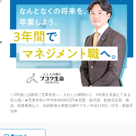
新
、
、
■
の
の
ル
千
青
＼3年後には確実に営業所長へ。入社した瞬間から、3年後を見据えて走る
北
安心感／★営業所長の平均年収898万円★営業、販売員、飲食店店長、教
員、医療事務など…未経験者が多数活躍中です／年休129日／住宅・家族手
当有
は
原
対