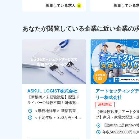
募集している求人
募集している
5
あなたが閲覧している企業に近い企業の
ASKUL LOGIST株式会社
アートセッティングデ
【新板橋／未経験歓迎】配送ド
リー株式会社
ライバー◇経験不問！研修充実
締切間近
◎／平均月収36万円／プライム
＜勤務地詳細＞ 新宿営業所（新板橋駅最寄り） 住所：東京都板橋区加賀一丁目6番1号 ネットデポ新板橋1階 受動喫煙対策：屋内喫煙可能場所あり 変更の範囲：会社の定める事業所
【未経験歓迎／アートグ
上場アスクルG
プ】家具・家電の配送・
＜予定年収＞ 350万円～450万円 ＜賃金形態＞ 月給制 ＜賃金内訳＞ 月額（基本給）：211,200円～227,000円 固定残業手当/月：69,390円～74,565円（固定残業時間45時間0分/月） 超過した時間外労働の残業手当は追加支給 ＜月給＞ 280,590円～301,565円（一律手当を含む） ＜昇給有無＞ 有 ＜残業手当＞ 有 ＜給与補足＞ ■昇格査定：年1回 ■賞与：あり 【年収モデル】 年収450万円／入社3年目／月給30万円＋残業代＋各種手当＋賞与 年収500万円／入社5年目／月給35万円＋各種手当＋賞与 年収650万円／入社12年目／月給41万円＋各種手当＋賞与 賃金はあくまでも目安の金額であり、選考を通じて上下する可能性があります。 月給(月額)は固定手当を含めた表記です。
普免があればOK！ほとん
途＆未経験入社