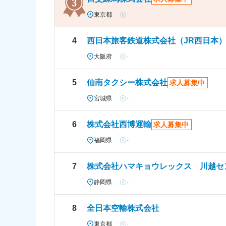
東京都
-
4
西日本旅客鉄道株式会社（JR西日本
大阪府
-
5
仙南タクシー株式会社
求人募集中
宮城県
-
6
株式会社西博運輸
求人募集中
福岡県
-
7
株式会社ハマキョウレックス 川越セ
静岡県
-
8
全日本空輸株式会社
東京都
-