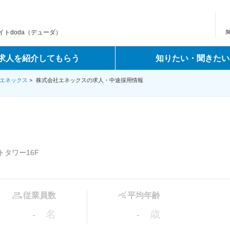
トdoda（デューダ）
求人を紹介してもらう
知りたい・聞きたい
エネックス
>
株式会社エネックスの求人・中途採用情報
トタワー16F
従業員数
平均年齢
名
歳
-
-