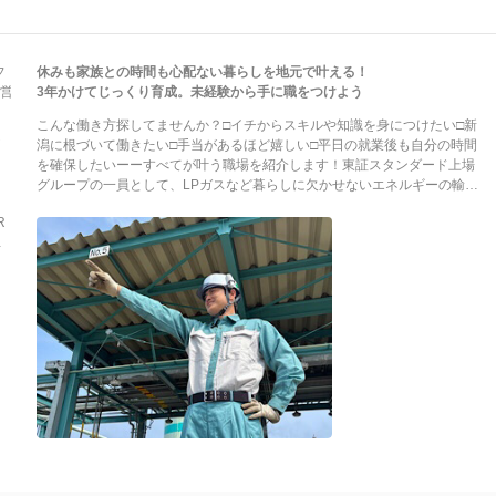
フ
休みも家族との時間も心配ない暮らしを地元で叶える！
営
3年かけてじっくり育成。未経験から手に職をつけよう
こんな働き方探してませんか？□イチからスキルや知識を身につけたい□新
潟に根づいて働きたい□手当があるほど嬉しい□平日の就業後も自分の時間
を確保したいーーすべてが叶う職場を紹介します！東証スタンダード上場
グループの一員として、LPガスなど暮らしに欠かせないエネルギーの輸
送・供給を担う当社。各種設備の「点検スタッフ」を募集します！
R
【POINT1：経験は一切不問！イチからじっくり育てます】入社時に必要な
対
知識や経験はありません。まずは設備のチェックやモニター監視など、シ
ンプルな業務からスタート。3年をかけた育成体制のもと、一人ひとりの習
熟度に合わせて丁寧にサポートします。イチから専門知識を身につけ、着
実に成長できる環境です◎【POINT2：家族が増えても安心◎長く働きやす
い環境】勤務時間は7：30～16：30。残業時間は月15h程度と少なく、平
日の夕方以降は自分や家族との時間を確保できます。有休取得100％で子ど
もの行事などにも柔軟に対応可能◎住宅手当、家族手当、宿直手当など手
当多数！将来を見据えて腰を据えて働ける環境で、新たなスタートを切り
ませんか？