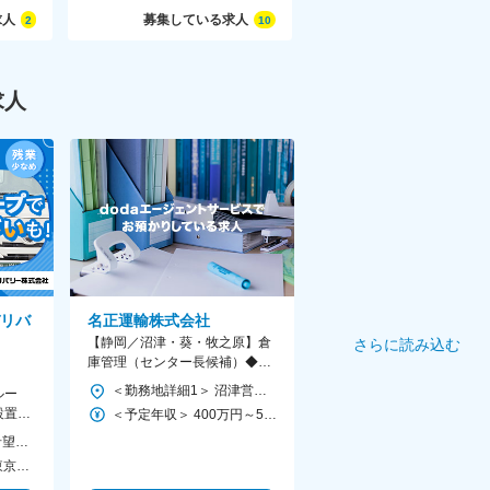
求人
募集している求人
2
10
求人
リバ
名正運輸株式会社
【静岡／沼津・葵・牧之原】倉
さらに読み込む
庫管理（センター長候補）◆月
給30万円～／賞与年3回／完全
＜勤務地詳細1＞ 沼津営業所 住所：静岡県沼津市足高396-55 受動喫煙対策：屋内全面禁煙 ＜勤務地詳細2＞ 静岡東営業所 住所：静岡県静岡市葵区流通センター3-3 受動喫煙対策：屋内全面禁煙 ＜勤務地詳細3＞ 沼津営業所 住所：静岡県沼津市足高396-55 受動喫煙対策：屋内全面禁煙 変更の範囲：会社の定める事業所
ルー
週休二日制
設置★
＜予定年収＞ 400万円～500万円 ＜賃金形態＞ 月給制 ＜賃金内訳＞ 月額（基本給）：200,000円 その他固定手当/月：100,000円～140,000円 ＜月給＞ 300,000円～340,000円 ＜昇給有無＞ 有 ＜残業手当＞ 有 ＜給与補足＞ ■その他固定手当：固定残業代55時間～85時間分※超過分別途支給 ※昇給すると固定残業代が上がる形になります。実際の残業時間は月平均30時間程度となります。 ■昇給：年1回 ■賞与：年3回（6月、12月、3月）※過去実績：3～5か月分 賃金はあくまでも目安の金額であり、選考を通じて上下する可能性があります。 月給(月額)は固定手当を含めた表記です。
どが中
【勤務地は居住地や希望を考慮＆転勤ほぼなし】 ＜北海道＞ 札幌市 ＜宮城＞ 仙台市 ＜茨城＞ 水戸市、つくば市 ＜栃木＞ 鹿沼市 ＜群馬＞ 高崎 ＜埼玉＞ 熊谷市、草加市、さいたま市、所沢市 ＜千葉＞ 千葉市、木更津市、船橋市、柏市 ＜東京＞ 足立区、練馬区、江東区、大田区、府中市、町田市 ＜神奈川＞ 横浜市、川崎市、海老名市、足柄上郡 ＜新潟＞ 新潟市 ＜富山＞ 射水市 ＜石川＞ 金沢市 ＜長野＞ 中野市、松本市 ＜山梨＞ 甲斐市 ＜岐阜＞ 羽鳥郡 ＜静岡＞ 静岡市、沼津市、浜松市 ＜愛知＞ 長久手市、岡崎市、名古屋市、一宮市 ＜三重＞ 四日市市 ＜大阪＞ 住之江区、西淀川区、岸和田市、摂津市、東大阪市、豊中市 ＜京都＞ 京都市 ＜兵庫＞ 神戸市、川西市、高砂市 ＜滋賀＞ 栗東市 ＜奈良＞ 大和郡山市 ＜和歌山＞ 和歌山市 ＜岡山＞ 岡山市 ＜広島＞ 広島市、東広島市 ＜香川＞ 高松市 ＜福岡＞ 北九州市、福岡市 ＜熊本＞ 熊本市 ＜鹿児島＞ 鹿児島市 ※支店により車通勤OK ※受動喫煙対策あり
年収569万5000円※東京23区在住、勤務／勤続5年／扶養家族3名