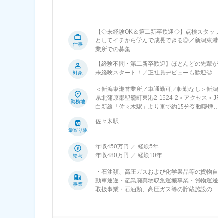
【◇未経験OK＆第二新卒歓迎◇】点検スタッ
としてイチから学んで成長できる◎／新潟東港
仕事
業所での募集
【経験不問・第二新卒歓迎】ほとんどの先輩が
未経験スタート！／正社員デビューも歓迎◎
対象
＜新潟東港営業所／車通勤可／転勤なし＞新潟
県北蒲原郡聖籠町東港2-1624-2＜アクセス＞J
勤務地
白新線「佐々木駅」より車で約15分受動喫煙
策：屋内禁煙
佐々木駅
最寄り駅
年収450万円 ／ 経験5年
年収480万円 ／ 経験10年
給与
・石油類、高圧ガスおよび化学製品等の貨物自
動車運送・産業廃棄物収集運搬事業・貨物運送
事業
取扱事業・石油類、高圧ガス等の貯蔵施設の管
理運営・貨物自動車の賃貸・自動車の分解整備
事業・石油コンビナートの防災業務・危険物、
高圧ガス等の容器、付属品の検査事業・不動産