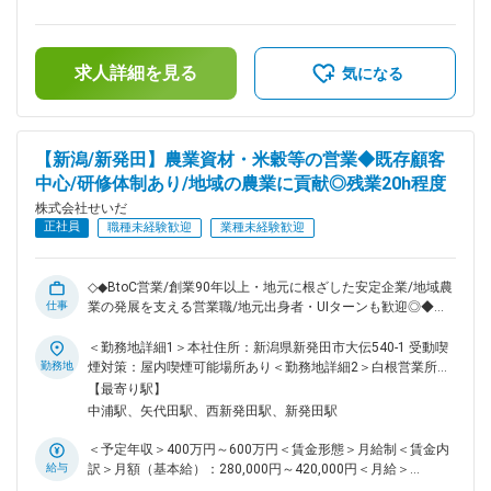
次業務：販売管理ソフト・会計ソフトへの入力、入出金・売掛
補足＞年収は経験やスキル等を考慮して決定いたします。■賞
金処理を日々対応 ・月次業務：月次試算表作成、インボイス
与あり：年2回（7、12月）■昇給あり：年1回賃金はあくまで
対応、給与計算・勤怠管理は毎月実施 ・その他：在庫管理、
も目安の金額であり、選考を通じて上下する可能性がありま
社会保険手続き、営業アシスタント業務など幅広く担当しま
求人詳細を見る
す。月給(月額)は固定手当を含めた表記です。
気になる
す！ ・将来的には実務経験を積み、部門の中核として統括業
務へ挑戦する道もあります。 ■組織構成： 総務経理スタッフ
は6人体制で行っています。アットホームな雰囲気で、何でも
相談しやすい環境が整っています。 教育体制に余力があり、
【新潟/新発田】農業資材・米穀等の営業◆既存顧客
夏までの入社で繁忙期前に育成可能です◎ ■就業環境： ・転勤
中心/研修体制あり/地域の農業に貢献◎残業20h程度
はなく、新潟県新発田市で腰を据えて働けます。平均残業時間
は月10時間程度でプライベートも大切にできる環境です。 ・
株式会社せいだ
就業時間8:00～17:00／年間休日108日／定年60歳・再雇用65
正社員
職種未経験歓迎
業種未経験歓迎
歳。地域密着の安定企業で実務スキルを着実に伸ばせます！ ■
キャリアパス： 実務を通じて総務・経理の専門性を高め、将
来的には部門の統括や管理職も目指せます。 ■企業の特徴／魅
◇◆BtoC営業/創業90年以上・地元に根ざした安定企業/地域農
力： 1932年創業の歴史ある地場企業として、地域農業の発展
仕事
業の発展を支える営業職/地元出身者・UIターンも歓迎◎◆◇ ■
と食の安全・安心に貢献し続けています。「農家のソリューシ
職務概要： 当社の営業担当として、新潟県内を中心に農業資
ョンカンパニー」として多角的な事業を展開し、地域に根ざし
材・米穀・飼料等の販売および、地域農家への営農サポートを
＜勤務地詳細1＞本社住所：新潟県新発田市大伝540-1 受動喫
た安定した経営基盤が強みです。 変更の範囲：会社の定める
担っていただきます。 既存顧客への提案やフォローが中心で
勤務地
煙対策：屋内喫煙可能場所あり＜勤務地詳細2＞白根営業所住
業務
すが、顧客からのご紹介等による新規顧客開拓にも携わりま
所：新潟県新潟市南区 受動喫煙対策：屋内喫煙可能場所あり
【最寄り駅】
す。 農業に関する知識がない方でも、丁寧な研修・OJT体制
変更の範囲：会社の定める事業所
中浦駅、矢代田駅、西新発田駅、新発田駅
が整っているため、安心して業務をスタートできます。 ■職務
詳細： ・農業資材（肥料、農薬、種苗、パイプハウス、農業
＜予定年収＞400万円～600万円＜賃金形態＞月給制＜賃金内
資材等）の販売 ・米穀の集荷および販売業務 ・飼料の販売 ・
給与
訳＞月額（基本給）：280,000円～420,000円＜月給＞
顧客との定期的なコミュニケーションによるニーズ把握と提案
280,000円～420,000円＜昇給有無＞有＜残業手当＞有＜給与