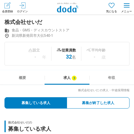
会員登録
ログイン
気になる
株式会社せいだ
メニュー
会員登録（無料）
ログイン
食品・GMS・ディスカウントストア
新潟県新発田市大伝540-1
はじめてdodaをご利用される方へ
設立
従業員数
平均年齢
-
32
-
年
名
歳
求人を探す
求人を紹介してもらう
概要
求人
年収
株式会社せいだ の求人・中途採用情報
知りたい・聞きたい
募集している求人
募集が終了した求人
イベント
株式会社せいだの
専門サイト
募集している求人