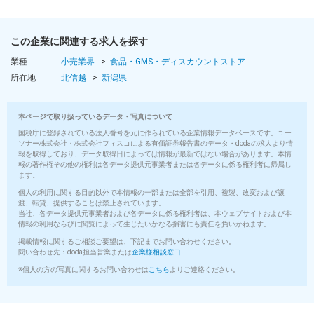
この企業に関連する求人を探す
業種
小売業界
食品・GMS・ディスカウントストア
所在地
北信越
新潟県
本ページで取り扱っているデータ・写真について
国税庁に登録されている法人番号を元に作られている企業情報データベースです。ユー
ソナー株式会社・株式会社フィスコによる有価証券報告書のデータ・dodaの求人より情
報を取得しており、データ取得日によっては情報が最新ではない場合があります。本情
報の著作権その他の権利は各データ提供元事業者または各データに係る権利者に帰属し
ます。
個人の利用に関する目的以外で本情報の一部または全部を引用、複製、改変および譲
渡、転貸、提供することは禁止されています。
当社、各データ提供元事業者および各データに係る権利者は、本ウェブサイトおよび本
情報の利用ならびに閲覧によって生じたいかなる損害にも責任を負いかねます。
掲載情報に関するご相談ご要望は、下記までお問い合わせください。
問い合わせ先：doda担当営業または
企業様相談窓口
※個人の方の写真に関するお問い合わせは
こちら
よりご連絡ください。