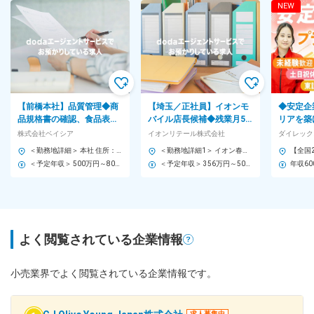
NEW
【前橋本社】品質管理◆商
【埼玉／正社員】イオンモ
◆安定企
品規格書の確認、食品表示
バイル店長候補◆残業月5.2
リアを築
作成など◆グループ総売上1
時間／年休125日／携帯販
ントスト
株式会社ベイシア
イオンリテール株式会社
兆円超の小売大手G
売経験者歓迎！
ス」の店
＜勤務地詳細＞ 本社 住所：群馬県前橋市亀里町900 受動喫煙対策：屋内全面禁煙
＜勤務地詳細1＞ イオン春日部店 住所：埼玉県春日部市下柳420-1 勤務地最寄駅：藤の牛島駅 受動喫煙対策：その他（店舗事業所敷地内禁煙、就業時間内禁煙） ＜勤務地詳細2＞ イオン熊谷店 住所：埼玉県熊谷市本石2-135 勤務地最寄駅：上熊谷駅 受動喫煙対策：その他（店舗事業所敷地内禁煙、就業時間内禁煙） ＜勤務地詳細3＞ イオン川口前川店 住所：埼玉県川口市前川1-1-11 勤務地最寄駅：蕨駅 受動喫煙対策：その他（店舗事業所敷地内禁煙、就業時間内禁煙） 変更の範囲：会社の定める事業所
＜予定年収＞ 500万円～800万円 ＜賃金形態＞ 月給制 ＜賃金内訳＞ 月額（基本給）：260,000円～450,000円 ＜月給＞ 260,000円～450,000円 ＜昇給有無＞ 有 ＜残業手当＞ 有 ＜給与補足＞ ■昇給：年1回（4月） ■賞与：年2回（6月・12月に支給） ■別途プロフィットシェアリングあり（利益還元制度、4月） ※記載の年収は一例となります。最終的には面接を経てスキル・経験により判断します。 賃金はあくまでも目安の金額であり、選考を通じて上下する可能性があります。 月給(月額)は固定手当を含めた表記です。
＜予定年収＞ 356万円～507万円 ＜賃金形態＞ 月給制 補足事項なし ＜賃金内訳＞ 月額（基本給）：250,500円～341,500円 ＜月給＞ 250,500円～341,500円 ＜昇給有無＞ 有 ＜残業手当＞ 有 ＜給与補足＞ ■残業：月5.2時間程度 ※固定残業はありません。時間外労働が発生した場合は、残業手当を全額支給します。 ■昇給：年1回（4月） ■賞与：年3回（5月・7月・12月）※5月支給分は業績により変動あり 賃金はあくまでも目安の金額であり、選考を通じて上下する可能性があります。 月給(月額)は固定手当を含めた表記です。
よく閲覧されている企業情報
小売業界でよく閲覧されている企業情報です。
求人募集中