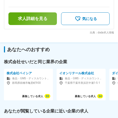
活動 ・新規取引先の開拓 ・農家への営農指導や相談対応 ・取
補足＞年収は経験やスキル等を考慮して決定いたします。賞与
扱商品や市場動向の情報提供 ■職務の特徴： ・営業エリアは
あり：年2回（7、12月）昇給あり：年1回賃金はあくまでも目
村上市、胎内市、新発田市、聖籠町、阿賀野市、新潟市内、県
安の金額であり、選考を通じて上下する可能性があります。月
央地区、魚沼地区等になります。 ・既存のお客様まわりが中
求人詳細を見る
給(月額)は固定手当を含めた表記です。
気になる
心となりますが、新規顧客開拓も行っていただきます。 ・宿
泊を伴う出張は基本的にございません。 ■教育体制： 農業関
連の経験のない方にも丁寧なOJT研修を行いますので、ご安
出典：doda求人情報
心して働いていただける環境が整っております。 ■組織構成：
営業部門は9名体制（60代1人、50代3人、40代4人、30代1
人）です。幅広い年代が活躍しています。 ■業務の魅力： 地
あなたへのおすすめ
域農業の発展を支え、地元に貢献できるやりがいがあります。
未経験から着実に成長できる教育体制を整えています。お客様
との信頼関係を築きながら、長期的な関係を構築できます。 ■
株式会社せいだと同じ業界の企業
企業の特徴/魅力： 創業90年以上の地域密着型企業として、農
業の現場を支える多角的な事業を展開。安定した経営基盤のも
株式会社ベイシア
イオンリテール株式会社
ダ
と、農家の方々と共に持続的な発展を目指します。 変更の範
食品・GMS・ディスカウントストア
食品・GMS・ディスカウントストア
囲：会社の定める業務
群馬県前橋市亀里町900
千葉県千葉市美浜区中瀬1-5-1
募集している求人
33
募集している求人
34
あなたが閲覧している企業に近い企業の求人