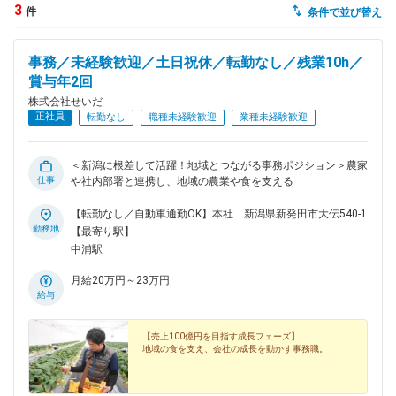
3
件
条件で並び替え
dodaチャットサポート
対応時間：10:00～22:00(日曜・年末年始を除く)
事務／未経験歓迎／土日祝休／転勤なし／残業10h／
自動案内は24時間365日対応
転職の「モヤモヤ」、一人で悩まず
賞与年2回
気軽に相談してみませんか？
株式会社せいだ
dodaの使い方は？
正社員
転勤なし
職種未経験歓迎
業種未経験歓迎
今の仕事を続けるべき？
＜新潟に根差して活躍！地域とつながる事務ポジション＞農家
仕事
や社内部署と連携し、地域の農業や食を支える
ヘルプ
サイトマップ
【転勤なし／自動車通勤OK】本社 新潟県新発田市大伝540-1
勤務地
【最寄り駅】
中浦駅
月給20万円～23万円
給与
【売上100億円を目指す成長フェーズ】
地域の食を支え、会社の成長を動かす事務職。