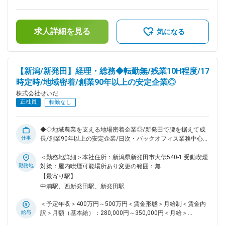
求人詳細を見る
気になる
【新潟/新発田】経理・総務◆転勤無/残業10H程度/17
時定時/地域密着/創業90年以上の安定企業◎
株式会社せいだ
正社員
転勤なし
◆◇地域農業を支える地場密着企業◎/新発田で腰を据えて成
仕事
長/創業90年以上の安定企業/日次・バックオフィス業務中心/
未経験に近い方も育成◎/残業月10h程度/転勤なし/賞与年2回/
年間休日108日◆◇ ■おすすめPOINT ＼地域農業を支える老
＜勤務地詳細＞本社住所：新潟県新発田市大伝540-1 受動喫煙
舗でバックオフィス実務を学べるチャンス！／ ・創業1932年
勤務地
対策：屋内喫煙可能場所あり変更の範囲：無
の安定基盤、賞与年2回・昇給年1回・退職金制度あり◎ ・残
【最寄り駅】
業は月平均10時間程度、土日祝休みでワークライフバランス
中浦駅、西新発田駅、新発田駅
良好！転勤なしで地域に根ざして働けます。 ■職務概要： 当
社にて総務・経理全般を管理するポジションをご担当いただき
＜予定年収＞400万円～500万円＜賃金形態＞月給制＜賃金内
ます。 農業資材の販売や地域農家の支援を行う地場密着型企
給与
訳＞月額（基本給）：280,000円～350,000円＜月給＞
業で、長期的なキャリア形成が可能です。 ■職務詳細： ・日
280,000円～350,000円＜昇給有無＞有＜残業手当＞有＜給与