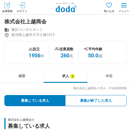
会員登録
ログイン
気になる
株式会社上越商会
メニュー
会員登録（無料）
ログイン
建設コンサルタント
新潟県上越市大字土橋1012
はじめてdodaをご利用される方へ
設立
従業員数
平均年齢
1956
260
50.0
年
名
歳
求人を探す
求人を紹介してもらう
概要
求人
年収
株式会社上越商会 の求人・中途採用情報
知りたい・聞きたい
募集している求人
募集が終了した求人
イベント
株式会社上越商会の
専門サイト
募集している求人