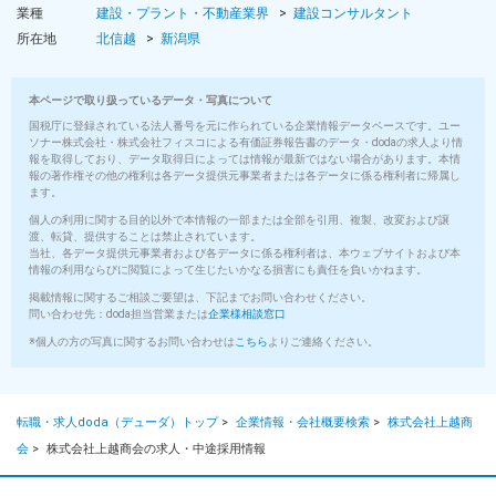
業種
建設・プラント・不動産業界
建設コンサルタント
所在地
北信越
新潟県
本ページで取り扱っているデータ・写真について
国税庁に登録されている法人番号を元に作られている企業情報データベースです。ユー
ソナー株式会社・株式会社フィスコによる有価証券報告書のデータ・dodaの求人より情
報を取得しており、データ取得日によっては情報が最新ではない場合があります。本情
報の著作権その他の権利は各データ提供元事業者または各データに係る権利者に帰属し
ます。
個人の利用に関する目的以外で本情報の一部または全部を引用、複製、改変および譲
渡、転貸、提供することは禁止されています。
当社、各データ提供元事業者および各データに係る権利者は、本ウェブサイトおよび本
情報の利用ならびに閲覧によって生じたいかなる損害にも責任を負いかねます。
掲載情報に関するご相談ご要望は、下記までお問い合わせください。
問い合わせ先：doda担当営業または
企業様相談窓口
※個人の方の写真に関するお問い合わせは
こちら
よりご連絡ください。
転職・求人doda（デューダ）トップ
>
企業情報・会社概要検索
>
株式会社上越商
会
>
株式会社上越商会の求人・中途採用情報