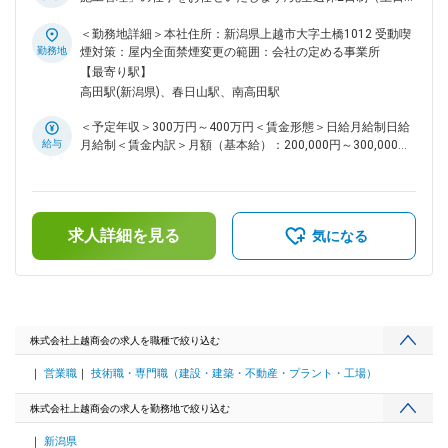
祝）/年間休日126日/上越エリアのみの工事です＞ ■仕事内容
当社の土木施工管理技士としての仕事をお任せいたします。
＜勤務地詳細＞本社住所：新潟県上越市大字土橋1012 受動喫
12月～3月の冬の期間は除雪工事の管理業務をお任せすること
勤務地
煙対策：屋内全面禁煙変更の範囲：会社の定める事業所
がございますが、基本的には上越エリア内の道路や河川の維持
【最寄り駅】
管理の工事がメインとなります。 除雪工事に関しても担当エ
高田駅(新潟県)、春日山駅、南高田駅
リアが区画ごとに定まっており、各社で業務を分担している状
況です。 ■業務補足 タブレットを使用した業務効率化に関し
＜予定年収＞300万円～400万円＜賃金形態＞日給月給制日給
ても導入を積極的に推奨しております。実際に現社員の中でも
給与
月給制＜賃金内訳＞月額（基本給）：200,000円～300,000円/
業務効率化のためにタブレットやシステムを活用している者が
月20日間勤務想定＜想定月額＞200,000円～300,000円＜昇給
おります。 ■組織体制 現状16名の組織となります。（10代1
有無＞有＜残業手当＞有＜給与補足＞※年収は相談に応じ決定
名・20代3名・30代2名・40代2名・50代3名・60代5名）内7
します。記載金額は選考を通じて上下する可能性があります。
名は中途でご入社をいただいており、中途採用の方でも業務を
月給(月額)は固定手当を含みます。
キャッチアップいただける環境です。 ■働く環境 年間休日126
求人詳細を見る
気になる
日/土日休み/資格手当もございます。 ■当社について 当社のメ
イン事業は砂や砂利、砕石の採取・販売です。当事業は官公庁
からも安定的にニーズを獲得している分野ですが、事業の多角
化を進めることで財務的な安定性を実現しております。今後に
関しては建設業界の働き方改善・従業員の定着という観点から
も「休日日数の変更」「ITシステムによる業務効率化」を進め
株式会社上越商会の求人を職種で絞り込む
ていく方針です。 変更の範囲：会社の定める業務
営業職
技術職・専門職（建設・建築・不動産・プラント・工場）
株式会社上越商会の求人を勤務地で絞り込む
新潟県