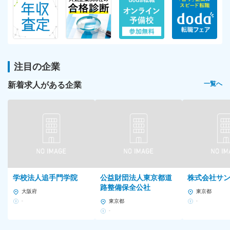
注目の企業
新着求人がある企業
一覧へ
学校法人追手門学院
公益財団法人東京都道
株式会社サ
路整備保全公社
大阪府
東京都
-
東京都
-
-