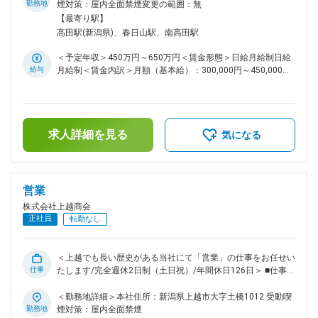
たします。 12月～3月の冬の期間は工場休止で大掛かりメンテ
勤務地
煙対策：屋内全面禁煙変更の範囲：無
ナンス工事等を行う事がありますのでそのための維持管理をし
【最寄り駅】
て頂きます。 ＜具体的な業務＞ ・電気設備の維持管理 ・メン
高田駅(新潟県)、春日山駅、南高田駅
テナンス業務 ・施工計画書の作成（修繕が必要になる場合）
・修繕工事依頼の外注 ■業務補足 タブレットを使用した業務
＜予定年収＞450万円～650万円＜賃金形態＞日給月給制日給
効率化に関しても導入を積極的に推奨しております。実際に現
給与
月給制＜賃金内訳＞月額（基本給）：300,000円～450,000円/
社員の中でも業務効率化のためにタブレットやシステムを活用
月20日間勤務想定＜想定月額＞300,000円～450,000円＜昇給
している者がおります。 ■働く環境 平均残業5時間/年間休日
有無＞有＜残業手当＞有＜給与補足＞※年収は相談に応じ決定
125日/土日休み/資格手当もございます。 ■当社について 当社
します。賃金はあくまでも目安の金額であり、選考を通じて上
のメイン事業は砂や砂利、砕石の採取・販売です。当事業は官
下する可能性があります。月給(月額)は固定手当を含めた表記
公庁からも安定的にニーズを獲得している分野ですが、事業の
求人詳細を見る
です。
気になる
多角化を進めることで財務的な安定性を実現しております。今
後に関しては建設業界の働き方改善・従業員の定着という観点
からも「休日日数の変更」「ITシステムによる業務効率化」を
進めていく方針です。 変更の範囲：会社の定める業務
営業
株式会社上越商会
正社員
転勤なし
＜上越でも長い歴史がある当社にて「営業」の仕事をお任せい
仕事
たします/完全週休2日制（土日祝）/年間休日126日＞ ■仕事内
容 当社の営業としての仕事をお任せいたします。 お客様（官
公庁・ゼネコン・ＪＲ・民営鉄道会社・土木建設関連会社）の
＜勤務地詳細＞本社住所：新潟県上越市大字土橋1012 受動喫
ニーズ収集や工事の受注・納品の日程や数量等の社内調整等に
勤務地
煙対策：屋内全面禁煙