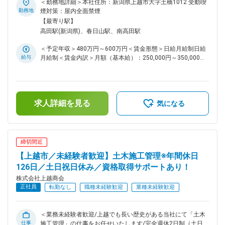
技士としての仕事をお任せいたします。 12月～3月の冬の期間
＜勤務地詳細＞本社住所：新潟県上越市大字土橋1012 受動喫
は除雪工事の管理業務をお任せすることがございますが、基本
勤務地
煙対策：屋内全面禁煙
的には上越エリア内の道路や河川の維持管理の工事がメインと
【最寄り駅】
なります。 除雪工事に関しても担当エリアが区画ごとに定ま
高田駅(新潟県)、春日山駅、南高田駅
っており、各社で業務を分担している状況です。 ■業務補足
タブレットを使用した業務効率化に関しても導入を積極的に推
＜予定年収＞480万円～600万円＜賃金形態＞日給月給制日給
奨しております。実際に現社員の中でも業務効率化のためにタ
給与
月給制＜賃金内訳＞月額（基本給）：250,000円～350,000円/
ブレットやシステムを活用している者がおります。 ■組織体制
月20日間勤務想定＜想定月額＞250,000円～350,000円＜昇給
現状16名の組織となります。（10代1名・20代3名・30代2
有無＞有＜残業手当＞有＜給与補足＞※年収は相談に応じ決定
名・40代2名・50代3名・60代5名）内7名は中途でご入社をい
します。記載金額は選考を通じて上下する可能性があります。
ただいており、中途採用の方でも業務をキャッチアップいただ
月給(月額)は固定手当を含みます。
ける環境です。 ■働く環境 年間休日126日/土日休み/資格手当
求人詳細を見る
気になる
もございます。 ■当社について 当社のメイン事業は砂や砂
利、砕石の採取・販売です。当事業は官公庁からも安定的にニ
ーズを獲得している分野ですが、事業の多角化を進めることで
財務的な安定性を実現しております。今後に関しては建設業界
締切間近
の働き方改善・従業員の定着という観点からも「休日日数の変
【上越市／未経験者歓迎】土木施工管理※年間休日
更」「ITシステムによる業務効率化」を進めていく方針です。
126日／土日祝日休み／資格取得サポートあり！
株式会社上越商会
正社員
転勤なし
職種未経験歓迎
業種未経験歓迎
＜業務未経験者歓迎/上越でも長い歴史がある当社にて「土木
仕事
施工管理」の仕事をお任せいたします/完全週休2日制（土日