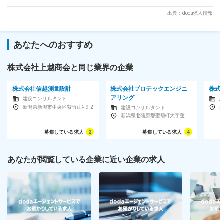
出典：doda求人情報
あなたへのおすすめ
株式会社上越商会と同じ業界の企業
株式会社信越測量設計
株式会社プロテックエンジニ
株
アリング
建設コンサルタント
新潟県新潟市中央区紫竹山4-9-2
建設コンサルタント
新潟県北蒲原郡聖籠町大字蓮潟5322-26
募集している求人
2
募集している求人
4
あなたが閲覧している企業に近い企業の求人