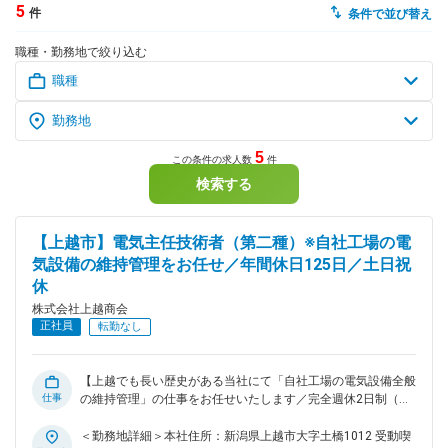
5
件
条件で並び替え
dodaチャットサポート
職種・勤務地で絞り込む
対応時間：10:00～22:00(日曜・年末年始を除く)
自動案内は24時間365日対応
転職の「モヤモヤ」、一人で悩まず
気軽に相談してみませんか？
dodaの使い方は？
今の仕事を続けるべき？
5
この条件の求人数
件
検索する
ヘルプ
サイトマップ
【上越市】電気主任技術者（第二種）※自社工場の電
気設備の維持管理をお任せ／年間休日125日／土日祝
休
株式会社上越商会
正社員
転勤なし
【上越でも長い歴史がある当社にて「自社工場の電気設備全般
仕事
の維持管理」の仕事をお任せいたします／完全週休2日制（土
日祝）／年間休日125日】 ■仕事内容 当社の自社工場の電気設
備の維持管理を第2種電気主任技術者としての仕事をお任せい
＜勤務地詳細＞本社住所：新潟県上越市大字土橋1012 受動喫