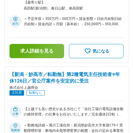
なります。 冬期間は道路除雪作業があります。 業務知識習得
【最寄り駅】
のため原石採取工場等の勤務を１年以上経験していただきま
高田駅(新潟県)、春日山駅、南高田駅
す。 ■働く環境 年間休日126日/土日休み/資格手当もございま
す。 ■当社について 当社のメイン事業は砂や砂利、砕石の採
＜予定年収＞350万円～500万円＜賃金形態＞日給月給制日給
取・販売です。当事業は官公庁からも安定的にニーズを獲得し
給与
月給制＜賃金内訳＞月額（基本給）：250,000円～350,000円/
ている分野ですが、事業の多角化を進めることで財務的な安定
月20日間勤務想定＜想定月額＞250,000円～350,000円＜昇給
性を実現しております。 今後に関しては建設業界の働き方改
有無＞有＜残業手当＞有＜給与補足＞※年収は相談に応じ決定
善・従業員の定着という観点からも「休日日数の変更」「ITシ
します。賃金はあくまでも目安の金額であり、選考を通じて上
ステムによる業務効率化」を進めていく方針です。
下する可能性があります。月給(月額)は固定手当を含めた表記
求人詳細を見る
です。
気になる
【新潟・妙高市／転勤無】第2種電気主任技術者※年
休126日／官公庁案件を安定的に受注
株式会社上越商会
正社員
転勤なし
【上越でも長い歴史がある当社にて「自社工場の電気設備全般
仕事
の維持管理」の仕事をお任せいたします／完全週休2日制（土
日祝）／年間休日125日】 ■仕事内容 当社の自社工場の電気設
備の維持管理を第2種電気主任技術者としての仕事をお任せい
＜勤務地詳細＞濁川工場住所：新潟県妙高市大字巻淵179-1 受
たします。 12月～3月の冬の期間は工場休止で大掛かりメンテ
勤務地
動喫煙対策：敷地内全面禁煙変更の範囲：会社の定める事業所