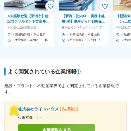
※未経験歓迎【新潟市】建
【新潟｜社内SE｜実務未経
【新潟/
設コンサルタント営業◆泊
験OK】運用からIT戦略企画
ーン/三
りがけの出張なし／転勤な
へチャレンジ！年休124日
術に携わ
株式会社信越測量設計
株式会社プロテックエンジニアリング
株式会社ア
し・土日祝休み・残業ほぼ
｜平均残業10時間
110日
＜勤務地詳細＞ 本社 住所：新潟県新潟市中央区紫竹山4-9-2 受動喫煙対策：屋内全面禁煙 変更の範囲：会社の定める事業所
＜勤務地詳細＞ 本社 住所：新潟県北蒲原郡聖籠町大字蓮潟5322-26 受動喫煙対策：屋内全面禁煙 変更の範囲：会社の定める事業所
なし
＜予定年収＞ 320万円～400万円 ＜賃金形態＞ 月給制 ＜賃金内訳＞ 月額（基本給）：213,333円～266,666円 ＜月給＞ 213,333円～266,666円 ＜昇給有無＞ 有 ＜残業手当＞ 有 ＜給与補足＞ ・賞与：あり、年2回（昨年度実績約3カ月分／年） 賃金はあくまでも目安の金額であり、選考を通じて上下する可能性があります。 月給(月額)は固定手当を含めた表記です。
＜予定年収＞ 400万円～500万円 ＜賃金形態＞ 月給制 月給(月額)は固定手当を含めた表記です。 ＜賃金内訳＞ 月額（基本給）：207,500円～267,000円 固定残業手当/月：32,500円～42,840円（固定残業時間20時間0分/月） 超過した時間外労働の残業手当は追加支給 ＜月給＞ 240,000円～309,840円（一律手当を含む） ＜昇給有無＞ 有 ＜残業手当＞ 有 ＜給与補足＞ 賃金はあくまでも目安の金額であり、選考を通じて上下する可能性があります。 賃金はあくまでも目安の金額であり、選考を通じて上下する可能性があります。 月給(月額)は固定手当を含めた表記です。
よく閲覧されている企業情報
建設・プラント・不動産業界でよく閲覧されている企業情報で
す。
株式会社ライトハウス
求人募集中
東京都
-
企業情報を見る