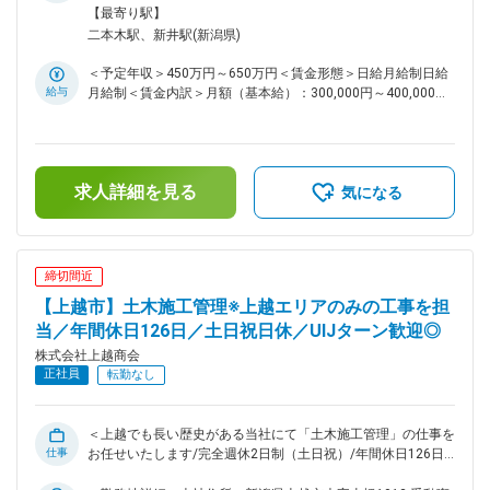
ナンス工事等を行う事がありますのでそのための維持管理をし
【最寄り駅】
て頂きます。 ＜具体的な業務＞ ・工場の高圧設備の点検・保
二本木駅、新井駅(新潟県)
全などの業務 ・特別高圧に関する第２種電気主任技術者とし
ての業務 ・電気設備の維持管理 ・メンテナンス業務 ・施工計
＜予定年収＞450万円～650万円＜賃金形態＞日給月給制日給
画書の作成（修繕が必要になる場合） ・修繕工事依頼の外注
給与
月給制＜賃金内訳＞月額（基本給）：300,000円～400,000円/
■業務補足 タブレットを使用した業務効率化に関しても導入を
月20日間勤務想定＜想定月額＞300,000円～400,000円＜昇給
積極的に推奨しております。実際に現社員の中でも業務効率化
有無＞有＜残業手当＞有＜給与補足＞※年収は相談に応じ決定
のためにタブレットやシステムを活用している者がおります。
します。賃金はあくまでも目安の金額であり、選考を通じて上
■働く環境 平均残業5時間/年間休日125日/土日休み/資格手当
下する可能性があります。月給(月額)は固定手当を含めた表記
もございます。 ■当社について 当社のメイン事業は砂や砂
求人詳細を見る
です。
気になる
利、砕石の採取・販売です。当事業は官公庁からも安定的にニ
ーズを獲得している分野ですが、事業の多角化を進めることで
財務的な安定性を実現しております。今後に関しては建設業界
の働き方改善・従業員の定着という観点からも「休日日数の変
締切間近
更」「ITシステムによる業務効率化」を進めていく方針です。
【上越市】土木施工管理※上越エリアのみの工事を担
変更の範囲：会社の定める業務
当／年間休日126日／土日祝日休／UIJターン歓迎◎
株式会社上越商会
正社員
転勤なし
＜上越でも長い歴史がある当社にて「土木施工管理」の仕事を
仕事
お任せいたします/完全週休2日制（土日祝）/年間休日126日/
上越エリアのみの工事です＞ ■仕事内容 当社の土木施工管理