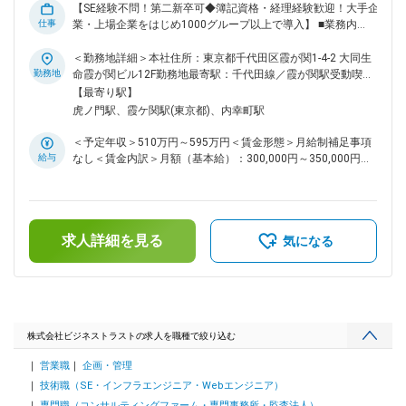
【SE経験不問！第二新卒可◆簿記資格・経理経験歓迎！大手企
◇業務について 1年程度、先輩社員に同行して業務に参加いた
仕事
業・上場企業をはじめ1000グループ以上で導入】 ■業務内
だきます。習熟度に応じて少しずつお任せしていきますが、原
容：【変更の範囲：無】 当社が開発を行う会計システム
則先輩社員がフォローするため、一人で対応をお願いすること
『BTrex』シリーズの企画業務。会計・経理の知識やユーザー
＜勤務地詳細＞本社住所：東京都千代田区霞が関1-4-2 大同生
はありません。 ■働き方について： プロジェクト単位で動い
目線を活かして、法律改正や市場のニーズに合わせた改良や新
勤務地
命霞が関ビル12F勤務地最寄駅：千代田線／霞が関駅受動喫煙
ており、数人から10数人のチームを編成しています。また、
製品開発の企画・設計・テスト等を行います。 ＜仕事の流れ
対策：屋内喫煙可能場所あり変更の範囲：本文参照
【最寄り駅】
期間も数カ月から数年のものがございます。 変更の範囲：本
＞ ▼企画 法律改正や市場のニーズに合わせ、新製品の開発や
虎ノ門駅、霞ケ関駅(東京都)、内幸町駅
文参照
既存製品の改良を企画します。 ▼設計 企画内容に合わせ、実
際にどのような機能・データ構造にするか、システムの仕組み
＜予定年収＞510万円～595万円＜賃金形態＞月給制補足事項
を詳細に固めます。 ▼開発 上記の設計に基づき、開発メンバ
給与
なし＜賃金内訳＞月額（基本給）：300,000円～350,000円＜
ーがシステムの実装を行います。 ▼テスト 完成したシステム
月給＞300,000円～350,000円＜昇給有無＞有＜残業手当＞有
が意図した通りに動作するか、ユーザー目線での使いやすさの
＜給与補足＞※給与詳細は、経験・スキルを考慮の上決定しま
検証等を実施後、リリースとなります。 ■組織構成： システ
す。■賞与：年2回(前年度実績5か月分)賃金はあくまでも目安
ム企画部は7名で構成されています。 ※20代2名、30代1名、
の金額であり、選考を通じて上下する可能性があります。月給
40代2名、50代2名 ★大手・上場企業をはじめ1,000グループ
求人詳細を見る
(月額)は固定手当を含めた表記です。
気になる
以上で導入 連結会計システムのパイオニアである当社。
『BTrex』シリーズは大手・上場企業をはじめ1,000グループ
以上に導入いただいており、連結決算・退職給付・有価証券管
理などの会計業務に貢献しています。「日本経済を陰ながら支
える」といえる仕事であり、大きなやりがいと醍醐味を感じて
いただけるはずです。 ※取引実績 三菱重工業・サイバーエー
株式会社ビジネストラストの求人を職種で絞り込む
ジェント・りそなホールディングスなど ■入社後の流れ： IT
営業職
企画・管理
の知識がない状態で入社した方も多数活躍しています。研修や
OJTを通して身に着けていけるので、会計や経理の知識があ
技術職（SE・インフラエンジニア・Webエンジニア）
れば大丈夫です。 まずは既存システムの機能改善など、比較
専門職（コンサルティングファーム・専門事務所・監査法人）