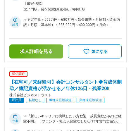
はありません。 ■働き方について： プロジェクト単位で動い
要メンバーとして、要件確認・マスタ構築・データ移行・操作
対策：屋内喫煙可能場所あり
【最寄り駅】
ており、数人から10数人のチームを編成しています。また、
指導を一貫して行います。2年目以降はプロジェクトマネージ
虎ノ門駅、霞ケ関駅(東京都)、内幸町駅
期間も数カ月から数年のものがございます。 変更の範囲：本
ャーとして進捗・課題管理・追加要件のスコープ管理を行って
文参照
いただきます。 （2）会計コンサルティング BTrexシリーズを
＜予定年収＞569万円～680万円＜賃金形態＞月給制＜賃金内
ご利用中のお客様に対して、IFRS対応や組織再編など各種課題
給与
訳＞月額（基本給）：335,000円～400,000円＜月給＞
に対してコンサルティングを行います。 （3）顧客折衝・提案
335,000円～400,000円＜昇給有無＞有＜残業手当＞有＜給与
活動 お客様の業務課題やニーズをヒアリングし、最適なシス
補足＞※給与詳細は、経験・スキルを考慮の上決定します。■
テム導入プランや運用改善案を提案します。 （4）チームマネ
賞与：年2回（前年度実績5か月分）賃金はあくまでも目安の
ジメント・育成 納品データのレビュー、テンプレート化の検
金額であり、選考を通じて上下する可能性があります。月給
討を行います。スタッフの導入・プレゼンテーションスキル等
求人詳細を見る
(月額)は固定手当を含めた表記です。
気になる
の育成にも協力していただきます。 ■当社で働くことの魅力：
（1）プロジェクト全体をリードできる裁量の大きさ 大手企業
のプロジェクトでは一部の工程しか担当できないことが多いで
すが、当社では一人ひとりがプロジェクト全体を見渡し、主体
締切間近
的に推進することが可能です。自分のアイデアや提案がプロジ
【在宅可／未経験可】会計コンサルタント◆育成体制
ェクトに反映されやすい環境です。 （2）少数精鋭のチームで
スピード感のある業務推進 フラットな組織で意見交換がしや
◎／簿記資格が活かせる／年休126日・残業20h
すく、スピーディーに意思決定・業務推進ができる環境です。
株式会社ビジネストラスト
■BTrexシリーズの特徴： ビジネストラストは「BTrexシリー
正社員
転勤なし
職種未経験歓迎
業種未経験歓迎
ズ」の開発元として中堅～大手企業のバックオフィスをシステ
ムとコンサルティングでサポートしています。 ＜BTrexシリー
ズ＞ ・連結会計システム：制度対応を目的とする連結決算か
＜『新しいキャリアに挑戦したい方歓迎 成長意欲があれば経
らグループ経営管理までのニーズに対応するパッケージソフト
仕事
験不問』 ！ブランク・社会人経験なしOK／昨年賞与実績5カ
です。 ・有価証券管理システム：有価証券の銘柄情報、利率
月分◆在宅可・月残業20h・客先常駐なし＞ ■業務内容； 自社
や利息などの基本情報や購入及び売却などの取引情報を一元管