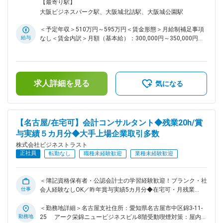
技術を活用し、企業の経営戦略や情報開示を支援しています。
ネスパーク駅受動喫煙対策：屋内全面禁煙変更の範囲：会社の
【最寄り駅】
■業務内容 会計システムや人事労務系システムなどのバックオ
定める事業所
大阪ビジネスパーク駅、大阪城北詰駅、大阪城公園駅
フィス向けを中心に、企業が抱える様々な課題にマッチするパ
ッケージソフトを提案します。 ◇自社製会計システム
＜予定年収＞510万円～595万円＜賃金形態＞月給制補足事項
「BTrex」の販売・導入提案 ◇他社製パッケージソフト（会
給与
なし＜賃金内訳＞月額（基本給）：300,000円～350,000円＜
計、人事労務系）の提案 ◇導入支援サービス（データ移行、運
月給＞300,000円～350,000円＜昇給有無＞有＜残業手当＞有
用設計、操作指導）の提案 └他社が販売するパッケージソフト
＜給与補足＞※給与詳細は、経験・スキルを考慮の上決定しま
の導入時に、当社は会計分野に強みを活かし、データ移行・運
す。■賞与：年2回(前年度実績5か月分)賃金はあくまでも目安
用設計・操作指導などの導入支援サービスを提案します。 ■入
の金額であり、選考を通じて上下する可能性があります。月給
社後の流れ 上司の商談に同行し、どのようにヒアリングしど
求人詳細を見る
(月額)は固定手当を含めた表記です。
気になる
んな提案をしているかを実際に見ながら習得していきます。
メーカーの研修や勉強会へ参加する機会もあり、意欲次第でど
んどん学びを得られる環境です。 ■特徴 ・提案先は自社開発
システム『BTrex』を導入済みの企業がメインです。受注まで
【名古屋/在宅可】会計コンサルタント◆残業20h/賞
のリードタイムは数か月～1年程度となるため深耕営業となり
与実績５カ月分◆大手上場企業取引多数
ます。 ・経理や人事などの管理部門向けのシステム提案のた
め、製品の機能についての知識を身に着ける必要があります。
株式会社ビジネストラスト
ITや会計知識がなくても販売後の導入は別部署が対応するため
正社員
転勤なし
職種未経験歓迎
業種未経験歓迎
問題ございません。 ■魅力 【柔軟な対応】 幅広いパッケージ
を取り扱うため、顧客一社ごとに異なる課題解決が可能です。
加えて、公認会計士が多数在籍していることや、システム開発
＜簿記資格保有者・公認会計士の学習経験歓迎！ブランク・社
部門・導入専門の部門など社内に持つことで、豊富なノウハウ
仕事
会人経験なしOK／昨年賞与実績5カ月分◆在宅可・月残業
を保有。会計に関する幅広い知識を得ながら、先々まで見据え
20h・客先常駐なし＞ ■業務内容； 自社開発の会計システム
た包括的な提案が可能です。 【尽きないニーズ】 会計・経理
「BTrex」を用いて、大手有名企業の会計・経理業務などに対
＜勤務地詳細＞名古屋支社住所：愛知県名古屋市中区錦3-11-
業務はインボイス制度をはじめとする法改正への対応やDXの
して抱える課題をヒアリングし業務標準化や効率化に向けて提
勤務地
25 アーク栄錦ニュービジネスビル8階受動喫煙対策：屋内全