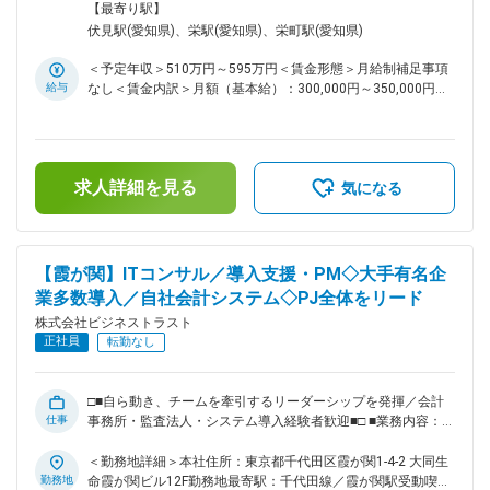
普及にともない、システム提案の機会は尽きることがありませ
案します。企業毎に異なる経営課題に合わせてシステムの設計
面禁煙変更の範囲：会社の定める事業所
【最寄り駅】
ん。特に、パッケージソフトの導入支援サービスは、日本全国
ができるため、複雑な情報開示を前提とした連結会計や有価証
伏見駅(愛知県)、栄駅(愛知県)、栄町駅(愛知県)
から引き合いをいただいている状況です。 変更の範囲：会社
券管理等の業務を効率化し経営改善に貢献できます。※打ち合
の定める業務
わせはオンラインでの実施がメインです。 ■業務詳細： 1. シ
＜予定年収＞510万円～595万円＜賃金形態＞月給制補足事項
ステム導入・運用支援 ・連結会計／有価証券管理／単体財務
給与
なし＜賃金内訳＞月額（基本給）：300,000円～350,000円＜
会計など各種システムの提案 ・要件確認、データ移行、ユー
月給＞300,000円～350,000円＜昇給有無＞有＜残業手当＞有
ザートレーニング、稼働支援・保守サポート 2. 連結決算業務
＜給与補足＞※給与詳細は、経験・スキルを考慮の上決定しま
アウトソーシング（BPO） ・月次／四半期／年次の連結財務
す。■賞与：年2回賃金はあくまでも目安の金額であり、選考
諸表作成（J-GAAP／IFRS） ・連結仕訳、未実現消去、為替換
を通じて上下する可能性があります。月給(月額)は固定手当を
算、税効果計算など実務オペレーション ・注記情報作成 ・決
求人詳細を見る
含めた表記です。
気になる
算早期化、業務プロセス改善の提案・実行 3.各種コンサルタ
ント業務： 【コンサルティング例】 ■IFRS任意適用：連結会
計、金融商品評価など ■決算早期化：30日開示を実現する業務
フロー策定や決算作業支援など ■グループ経営管理：手作業脱
【霞が関】ITコンサル／導入支援・PM◇大手有名企
却やBIシステム連携など ■自社開発の会計システム「BTrex」
業多数導入／自社会計システム◇PJ全体をリード
連結会計や有価証券管理等の業務をサポートするシステムで
す。製品開発には公認会計士を含むメンバーが携わり、高い実
株式会社ビジネストラスト
用性があります。 ■入社後の流れ： ◇研修について 入社後は
正社員
転勤なし
教育係が付きます。また、製品理解の研修を2週間から3週間
実施します。製品理解については部のメンバー誰にでも聞ける
環境で実施します。初めは先輩社員の業務を手伝いながら、自
□■自ら動き、チームを牽引するリーダーシップを発揮／会計
社システムの仕様や会計知識などを少しずつ覚えていきます。
仕事
事務所・監査法人・システム導入経験者歓迎■□ ■業務内容：
◇業務について 1年程度、先輩社員に同行して業務に参加いた
（1）「BTrexシリーズ」の導入支援、プロジェクトマネジメ
だきます。習熟度に応じて少しずつお任せしていきますが、原
ント 中堅から大手企業へBTrex（ビー・ティー・レックス）シ
＜勤務地詳細＞本社住所：東京都千代田区霞が関1-4-2 大同生
則先輩社員がフォローするため、一人で対応をお願いすること
リーズの導入コンサルティングを行います。プロジェクトの主
勤務地
命霞が関ビル12F勤務地最寄駅：千代田線／霞が関駅受動喫煙