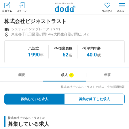
会員登録
ログイン
気になる
株式会社ビジネストラスト
メニュー
会員登録（無料）
ログイン
システムインテグレータ（SIer）
東京都千代田区霞が関1-4-2大同生命霞が関ビル12F
はじめてdodaをご利用される方へ
設立
従業員数
平均年齢
1990
62
40.0
年
名
歳
求人を探す
求人を紹介してもらう
概要
求人
年収
株式会社ビジネストラスト の求人・中途採用情報
知りたい・聞きたい
募集している求人
募集が終了した求人
イベント
株式会社ビジネストラストの
専門サイト
募集している求人