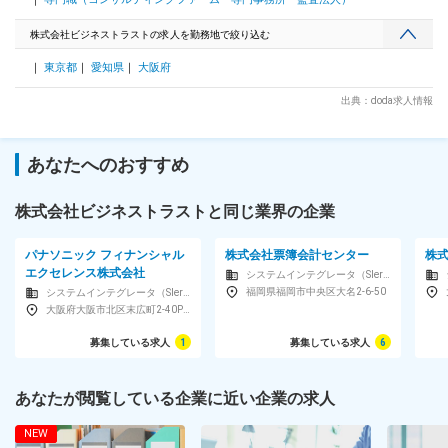
的簡単な仕事からお任せします。※企画～リリースまでは半年
～1年程から数年単位のものまで様々です。 変更の範囲：本文
株式会社ビジネストラストの求人を勤務地で絞り込む
参照
東京都
愛知県
大阪府
出典：doda求人情報
あなたへのおすすめ
株式会社ビジネストラストと同じ業界の企業
パナソニック フィナンシャル
株式会社票簿会計センター
株
エクセレンス株式会社
システムインテグレータ（SIer）
福岡県福岡市中央区大名2-6-50
システムインテグレータ（SIer）
大阪府大阪市北区末広町2-40Panasonic XC OSAKA 11F
募集している求人
1
募集している求人
6
あなたが閲覧している企業に近い企業の求人
NEW