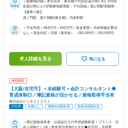
開発の会計システム「BTrex」を使い、大手企業の会計・経理
＜勤務地詳細＞本社住所：東京都千代田区霞が関1-4-2 大同生
理するパッケージソフトです。
業務の課題をヒアリングし、標準化・効率化の提案を行いま
勤務地
命霞が関ビル12F勤務地最寄駅：千代田線／霞が関駅受動喫煙
す。企業ごとの経営課題に合わせてシステム設計ができ、連結
対策：屋内喫煙可能場所あり変更の範囲：本文参照
【最寄り駅】
会計や有価証券管理など複雑な業務の効率化を支援し、経営改
虎ノ門駅、霞ケ関駅(東京都)、内幸町駅
善に貢献します。※打ち合わせは主にオンラインです。 ■業務
内容 (1) 「BTrexシリーズ」の導入支援 中堅・大手企業向け
＜予定年収＞484万円～600万円＜賃金形態＞月給制補足事項
に、連結会計や有価証券管理システムの提案・導入・課題解決
給与
なし＜賃金内訳＞月額（基本給）：285,000円～350,000円＜
を担当。 主な業務：課題整理／提案、マスタ構築、データ移
月給＞285,000円～350,000円＜昇給有無＞有＜残業手当＞有
行、操作研修、稼働フォロー、保守サポート。 (2) 決算サポー
＜給与補足＞※給与詳細は、経験・スキルを考慮の上決定しま
ト / アウトソーシング 上場・非上場のグループ企業へ連結財
す。■賞与：年2回(前年度実績5か月分)賃金はあくまでも目安
務諸表の作成支援及び開示業務支援を行います。 連結決算実
の金額であり、選考を通じて上下する可能性があります。月給
務の習得から監査対応、周辺の会計システムの操作スキルなど
求人詳細を見る
(月額)は固定手当を含めた表記です。
気になる
幅広い経験を積むことが可能です。 (3)会計コンサルティング
業務 IFRS対応や組織再編など各種課題に対してコンサルティ
ングを行います。 ■自社開発の会計システム「BTrex」 連結会
計や有価証券管理等の業務をサポートするシステムです。製品
締切間近
開発には公認会計士を含むメンバーが携わり、高い実用性があ
【大阪/在宅可】＜未経験可＞会計コンサルタント◆
ります。 ■入社後の流れ： 入社後は教育係がつき、2～3週間
の製品研修を受けられます。まずは先輩の業務サポートを通じ
育成体制◎／簿記資格が活かせる／資格取得手当有
て、自社システムの仕様や会計知識を段階的に習得します。原
株式会社ビジネストラスト
則先輩社員がフォローするため、一人で対応をお願いすること
正社員
転勤なし
職種未経験歓迎
業種未経験歓迎
はありません。 ■魅力 (1) 会計・ITスキルの向上 当社の顧客は
複数の子会社を持つ中堅・大手企業です。 システム導入を通
じて大手企業の会計スキルを習得することが可能です。 (2) 充
＜簿記資格保有者・公認会計士の学習経験歓迎！ブランク・社
実した研修制度 以下のステップで会計コンサルタントとして
仕事
会人経験なしOK／昨年賞与実績5カ月分◆在宅可・月残業