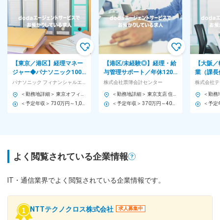
【東京／港区】経理マネー
【港区/未経験◎】経理・給
【大阪／
ジャー◆パナソニック100％
与管理サポート／年休120
業（課長
出資子会社／福利厚生◎／
日◆若手中心の組織◆事務＋
企業◆リ
パナソニック フィナンシャルエクセレンス株式会社
株式会社票簿会計センター
株式会社テ
フルフレックス制◆
顧客対応でスキルUP◎
手企業向
＜勤務地詳細＞ 東京オフィス 住所：東京都品川区西五反田3ｰ5ｰ20 パナソニック目黒ビル 勤務地最寄駅：JR山手線／五反田駅 受動喫煙対策：屋内全面禁煙 変更の範囲：会社の定める事業所
＜勤務地詳細＞ 東京支店 住所：東京都港区海岸１丁目２－３ 汐留芝離宮ビルディング 21階 受動喫煙対策：屋内喫煙可能場所あり 変更の範囲：会社の定める事業所
＜予定年収＞ 730万円～1,000万円 ＜賃金形態＞ 月給制 ＜賃金内訳＞ 月額（基本給）：440,000円～620,000円 ＜月給＞ 440,000円～620,000円 ＜昇給有無＞ 有 ＜残業手当＞ 有 ＜給与補足＞ ※経験・能力等を考慮の上、当社規定により決定 ■昇給：年1回（4月） ■賞与：年2回（7月、12月） 賃金はあくまでも目安の金額であり、選考を通じて上下する可能性があります。 月給(月額)は固定手当を含めた表記です。
＜予定年収＞ 370万円～400万円 ＜賃金形態＞ 月給制 補足事項なし ＜賃金内訳＞ 月額（基本給）：185,000円～215,000円 その他固定手当/月：40,000円 固定残業手当/月：40,000円（固定残業時間20時間0分/月～20時間0分/月） 超過した時間外労働の残業手当は追加支給 ＜月給＞ 265,000円～295,000円（一律手当を含む） ＜昇給有無＞ 有 ＜残業手当＞ 有 ＜給与補足＞ ■昇給：年1回 ■賞与：年2回（業績に応じて支給） ■残業手当（固定残業代制 超過分別途支給） モデル年収： 年収450万円 入社2年目 メンバー（月給 25万円＋賞与） 年収550万円 入社4年目 メンバー（月給 30万円＋賞与） 賃金はあくまでも目安の金額であり、選考を通じて上下する可能性があります。 月給(月額)は固定手当を含めた表記です。
よく閲覧されている企業情報
IT・通信業界でよく閲覧されている企業情報です。
NTTテクノクロス株式会社
求人募集中