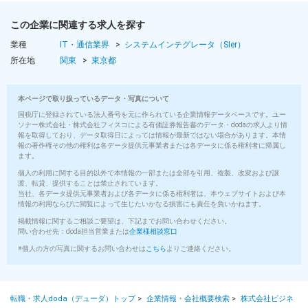
この企業に関連する求人を探す
業種
IT・通信業界
システムインテグレータ（SIer）
所在地
関東
東京都
本ページで取り扱っているデータ・写真について
国税庁に登録されている法人番号を元に作られている企業情報データベースです。ユー
ソナー株式会社・株式会社フィスコによる有価証券報告書のデータ・dodaの求人より情
報を取得しており、データ取得日によっては情報が最新ではない場合があります。本情
報の著作権その他の権利は各データ提供元事業者または各データに係る権利者に帰属し
ます。
個人の利用に関する目的以外で本情報の一部または全部を引用、複製、改変および譲
渡、転貸、提供することは禁止されています。
当社、各データ提供元事業者および各データに係る権利者は、本ウェブサイトおよび本
情報の利用ならびに閲覧によって生じたいかなる損害にも責任を負いかねます。
掲載情報に関するご相談ご要望は、下記までお問い合わせください。
問い合わせ先：doda担当営業または
企業様相談窓口
※個人の方の写真に関するお問い合わせは
こちら
よりご連絡ください。
転職・求人doda（デューダ）トップ
>
企業情報・会社概要検索
>
株式会社ビジネ