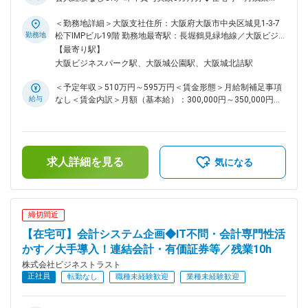
のスキルを習得して頂きます。経験やスキルに応じて研修内容
20h・客先常駐なし＞ ■業務内容； 自社開発の会計システム
や期間は変わります。（半年～9か月） 1.会計教材やミニテス
「BTrex」を用いて、大手有名企業の会計・経理業務などに対
＜勤務地詳細＞大阪支社住所：大阪府大阪市中央区城見1-3-7
トを使った会計知識のインプット/アウトプット 2. BTrexシリ
して抱える課題をヒアリングし業務標準化や効率化に向けて提
勤務地
松下IMPビル19階 勤務地最寄駅：長堀鶴見緑地線／大阪ビジ
ーズの操作トレーニング 3. BTrexシリーズのテクニカルサポ
案します。企業毎に異なる経営課題に合わせてシステムの設計
ネスパーク駅受動喫煙対策：屋内全面禁煙変更の範囲：本文参
【最寄り駅】
ート/導入補助（OJT） 変更の範囲：本文参照
ができるため、複雑な情報開示を前提とした連結会計や有価証
照
大阪ビジネスパーク駅、大阪城公園駅、大阪城北詰駅
券管理等の業務を効率化し経営改善に貢献できます。※打ち合
わせはオンラインでの実施がメインです。 ■業務詳細： 1. シ
＜予定年収＞510万円～595万円＜賃金形態＞月給制補足事項
ステム導入・運用支援 ・連結会計／有価証券管理／単体財務
給与
なし＜賃金内訳＞月額（基本給）：300,000円～350,000円＜
会計など各種システムの提案 ・要件確認、データ移行、ユー
月給＞300,000円～350,000円＜昇給有無＞有＜残業手当＞有
ザートレーニング、稼働支援・保守サポート 2. 連結決算業務
＜給与補足＞※給与詳細は、経験・スキルを考慮の上決定しま
アウトソーシング（BPO） ・月次／四半期／年次の連結財務
す。■賞与：年2回賃金はあくまでも目安の金額であり、選考
諸表作成（J-GAAP／IFRS） ・連結仕訳、未実現消去、為替換
を通じて上下する可能性があります。月給(月額)は固定手当を
算、税効果計算など実務オペレーション ・注記情報作成 ・決
求人詳細を見る
含めた表記です。
気になる
算早期化、業務プロセス改善の提案・実行 3.各種コンサルタ
ント業務： 【コンサルティング例】 ■IFRS任意適用：連結会
計、金融商品評価など ■決算早期化：30日開示を実現する業務
フロー策定や決算作業支援など ■グループ経営管理：手作業脱
締切間近
却やBIシステム連携など ■自社開発の会計システム「BTrex」
【在宅可】会計システム企画◆IT不問・会計専門性活
連結会計や有価証券管理等の業務をサポートするシステムで
す。製品開発には公認会計士を含むメンバーが携わり、高い実
かす／大手導入！連結会計・有価証券等／残業10h
用性があります。 ■入社後の流れ： ◇研修について 入社後は
株式会社ビジネストラスト
教育係が付きます。また、製品理解の研修を2週間から3週間
正社員
転勤なし
職種未経験歓迎
業種未経験歓迎
実施します。製品理解については部のメンバー誰にでも聞ける
環境で実施します。初めは先輩社員の業務を手伝いながら、自
社システムの仕様や会計知識などを少しずつ覚えていきます。