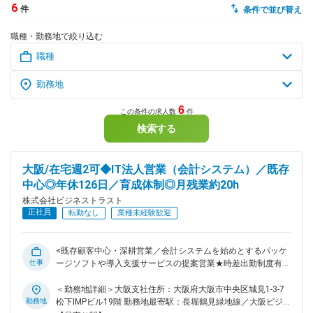
6
件
条件で並び替え
dodaチャットサポート
職種・勤務地で絞り込む
対応時間：10:00～22:00(日曜・年末年始を除く)
自動案内は24時間365日対応
転職の「モヤモヤ」、一人で悩まず
気軽に相談してみませんか？
dodaの使い方は？
今の仕事を続けるべき？
6
この条件の求人数
件
検索する
ヘルプ
サイトマップ
大阪/在宅週2可◆IT法人営業（会計システム）／既存
中心◎年休126日／育成体制◎月残業約20h
株式会社ビジネストラスト
正社員
転勤なし
業種未経験歓迎
<既存顧客中心・深耕営業／会計システムを始めとするパッケ
仕事
ージソフトや導入支援サービスの提案営業★時差出勤制度有>
当社は自社開発システム『BTrex』シリーズ・他社製パッケー
ジソフトの提供などを始め、会計・経理を中心とした業務のト
＜勤務地詳細＞大阪支社住所：大阪府大阪市中央区城見1-3-7
ータルソリューションを提供しています。高度な会計知識とIT
勤務地
松下IMPビル19階 勤務地最寄駅：長堀鶴見緑地線／大阪ビジ