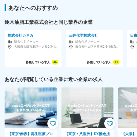
あなたへのおすすめ
鈴木油脂工業株式会社と同じ業界の企業
株式会社カネカ
三井化学株式会社
日
総合化学メーカー
総合化学メーカー
大阪府大阪市北区中之島2-3-18中之島フェスティバルタワー
東京都中央区八重洲2-2-1東京ミッドタウン八重洲八重洲セントラルタワー17F
募集している求人
46
募集している求人
17
あなたが閲覧している企業に近い企業の求人
【東京/赤坂】再生医療プロ
【東京：八重洲】DX推進担
【大阪】