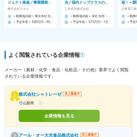
ジェクト推進／事業開発
当／国内トップクラスの総
迎！＞調
東証プライム上場化学メー
合化学メーカー／土日祝休
ム等) ※東証プライム上場・
株式会社カネカ
三井化学株式会社
日東電工株
カー/研修手当充実
み・フレックス
高機能材
＜勤務地詳細＞ 東京本社 住所：東京都港区赤坂1-12-32 アーク森ビル 勤務地最寄駅：東京メトロ南北線／六本木一丁目駅 受動喫煙対策：屋内全面禁煙 変更の範囲：会社の定める事業所
＜勤務地詳細＞ 本社 住所：東京都中央区八重洲2-2-1 東京ミッドタウン八重洲八重洲セントラルタワー17F 勤務地最寄駅：各線／東京駅 受動喫煙対策：屋内全面禁煙 変更の範囲：会社の定める事業所
＜予定年収＞ 500万円～950万円 ＜賃金形態＞ 月給制 ＜賃金内訳＞ 月額（基本給）：230,000円～480,000円 ＜月給＞ 230,000円～480,000円 ＜昇給有無＞ 有 ＜残業手当＞ 有 ＜給与補足＞ ※前職・経験を基に、同社規定にて決定します。 賞与：7月・12月 昇給：4月 賃金はあくまでも目安の金額であり、選考を通じて上下する可能性があります。 月給(月額)は固定手当を含めた表記です。
＜予定年収＞ 570万円～1,000万円 ＜賃金形態＞ 月給制 ＜賃金内訳＞ 月額（基本給）：300,000円～400,000円 ＜月給＞ 300,000円～400,000円 ＜昇給有無＞ 有 ＜残業手当＞ 有 ＜給与補足＞ ※給与詳細は経験・能力により処遇を決めさせていただきます。 賃金はあくまでも目安の金額であり、選考を通じて上下する可能性があります。 月給(月額)は固定手当を含めた表記です。
よく閲覧されている企業情報
メーカー（素材・化学・食品・化粧品・その他）業界でよく閲覧
されている企業情報です。
株式会社シャトレーゼ
求人募集中
山梨県
-
企業情報を見る
アール・オー大光食品株式会社
求人募集中