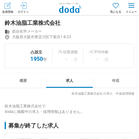
会員登録
ログイン
気になる
鈴木油脂工業株式会社
メニュー
会員登録（無料）
ログイン
総合化学メーカー
大阪府大阪市東淀川区下新庄1-8-23
はじめてdodaをご利用される方へ
設立
従業員数
平均年齢
1950
-
-
年
名
歳
求人を探す
求人を紹介してもらう
概要
求人
年収
鈴木油脂工業株式会社 の求人・中途採用情報
知りたい・聞きたい
鈴木油脂工業株式会社で
dodaに掲載中の求人・採用情報はありません。
イベント
募集が終了した求人
専門サイト