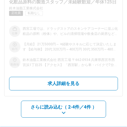
化粧品原料の製造スタッフ／未経験歓迎／年休125日
鈴木油脂工業株式会社
dodaチャットサポート
正社員
転勤なし
対応時間：10:00～22:00(日曜・年末年始を除く)
自動案内は24時間365日対応
転職の「モヤモヤ」、一人で悩まず
西宮工場では、ドラッグストアのスキンケアコーナーに並ぶ化
気軽に相談してみませんか？
仕事
粧品の原料（粉体）や、ビルの清掃現場や飲食店の厨房などプ
dodaの使い方は？
ロの現場で使われる自社ブランドの業務用洗浄剤を製造してい
今の仕事を続けるべき？
ます。 あなたにお任せするのは、こうした身近な製品づくり
【月給】 21万5000円～ ※経験やスキルに応じて決定いたしま
の根幹を支える製造工程。日々手がけた製品が、街中のお店や
給与
す 【給与例】 20代:320万円～400万円 30代:350万円～480万
施設で実際に使われていることを想像しながら働ける、やりが
円 40代:400万円～650万円
いの大きな仕事です。 【具体的な作業】 ・機械の簡単な操作
鈴木油脂工業株式会社 西宮工場 〒662-0934 兵庫県西宮市西
による製造 ・完成した製品の容器への充填作業 ・出荷に向け
勤務地
宮浜1丁目25 【アクセス】 「西宮駅」から車・バイクで7分
ヘルプ
サイトマップ
た梱包作業 ★入社後の流れ★ まずは工場内の安全ルールや、
「西宮浜第二」バス停から徒歩3分 ◆転勤なし
扱う製品の基礎知識から学んでいただきます。その後は現場で
先輩のサポートにつきながら、少しずつ作業の流れを覚えてい
求人詳細を見る
きましょう。 「見て覚えろ」といった厳しい指導はありませ
ん。未経験からスタートした先輩も多いため、つまずきやすい
ポイントを理解した上で、あなたのペースに合わせて丁寧にサ
ポートします。
さらに読み込む（
2-4件／4件
）