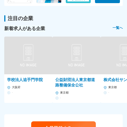
注目の企業
新着求人がある企業
一覧へ
学校法人追手門学院
公益財団法人東京都道
株式会社サ
路整備保全公社
大阪府
東京都
-
東京都
-
-