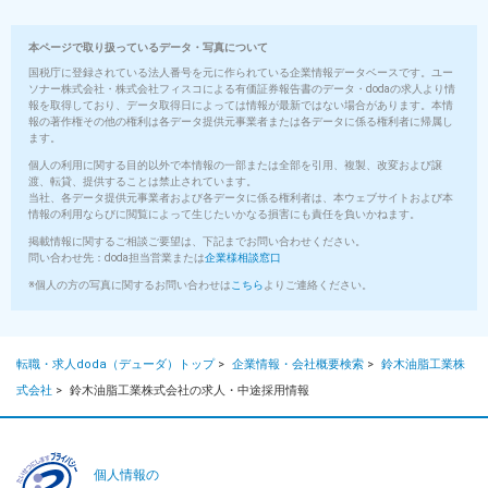
本ページで取り扱っているデータ・写真について
国税庁に登録されている法人番号を元に作られている企業情報データベースです。ユー
ソナー株式会社・株式会社フィスコによる有価証券報告書のデータ・dodaの求人より情
報を取得しており、データ取得日によっては情報が最新ではない場合があります。本情
報の著作権その他の権利は各データ提供元事業者または各データに係る権利者に帰属し
ます。
個人の利用に関する目的以外で本情報の一部または全部を引用、複製、改変および譲
渡、転貸、提供することは禁止されています。
当社、各データ提供元事業者および各データに係る権利者は、本ウェブサイトおよび本
情報の利用ならびに閲覧によって生じたいかなる損害にも責任を負いかねます。
掲載情報に関するご相談ご要望は、下記までお問い合わせください。
問い合わせ先：doda担当営業または
企業様相談窓口
※個人の方の写真に関するお問い合わせは
こちら
よりご連絡ください。
転職・求人doda（デューダ）トップ
>
企業情報・会社概要検索
>
鈴木油脂工業株
式会社
>
鈴木油脂工業株式会社の求人・中途採用情報
個人情報の