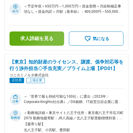
東駅受動喫煙対策：敷地内全面禁煙変更の範囲：会社の定める
ます。やりがいの高いポジションで組織づくりと知財戦略の推
た上で、海外グループ会社へ技術者としての派遣可能性もござ
事業所（リモートワーク含む）
＜予定年収＞650万円～1,000万円＜賃金形態＞月給制補足事
進に関わることができます。 変更の範囲：会社の定める業務
います。 ■ポジションの魅力： グローバル顧客との折衝、説
給与
項なし＜賃金内訳＞月額（基本給）：400,000円～550,000円
明などでビジネスコミュニケーションを学び、アプリケーショ
＜月給＞400,000円～550,000円＜昇給有無＞有＜残業手当＞
ンや顧客のニーズやビジネスのインサイトの知見、さらに人脈
無＜給与補足＞■年収は前職・経験を考慮の上、同社規程に準
も獲得可能性がございます。 海外派遣や、グローバルビジネ
じ決定します。■裁量労働手当支給有り：裁量労働制を採用し
スのプロジェクトマジメントを経て、将来はセンシング事業の
ており、適用時は本給の14％を上乗せします（残業時間約15
中核にメンバーなることも期待しております。 ■事業概要：
求人詳細を見る
時間分に相当）※固定残業制度ではございません。賃金はあく
気になる
当社のセンシング事業本部は、当社グループのポートフォリオ
までも目安の金額であり、選考を通じて上下する可能性があり
戦略上、インダストリー領域の中核事業部門としての成長を計
ます。月給(月額)は固定手当を含めた表記です。
画しています。光学技術をルーツとして光・色計測機器/ソリ
ューションの企画、開発、製造、販売を担っており、自動車業
【東京】知的財産のライセンス、譲渡、係争対応等を
界やICT業界等において、自動車の内外装やスマートフォンの
行う渉外担当◇手当充実／プライム上場【IPD01】
ディスプレイの品質向上に貢献するなど、デファクトスタンダ
ードとしてワールドワイドでトップシェアです。本社（日本）
コニカミノルタ株式会社
での開発・生産、欧・米・中・韓・シンガポールの販売子会社
正社員
上場企業
から販売に加えて、ドイツ、アメリカ、スペイン、フィンラン
ドの事業会社を買収、各地に開発生産拠点を構え、光・色測定
から外観検査にも進出するなど事業拡大を図っています。
～「世界で最も持続可能な100社」に選出（2023年：
変更の範囲：会社の定める業務
仕事
Corporate Knights社出典）／DX銘柄、IT経営注目企業に選定
～ ■募集の目的・背景： 当社では、知的財産の戦略的活用を
通じて、事業競争力の強化と新たな価値創造を推進していま
＜勤務地詳細＞東京サイト八王子住所：東京都八王子市石川町
す。特にライセンス部門では、知財環境の変化や事業ポートフ
勤務地
2970 勤務地最寄駅：JR八高線／北八王子駅受動喫煙対策：屋
ォリオの多様化に伴い複雑化する第三者とのライセンス交渉や
内全面禁煙変更の範囲：会社の定める事業所（リモートワーク
【最寄り駅】
係争・訴訟に対応するため、専門性と実務経験を兼ね備えたプ
含む）
北八王子駅、小宮駅、豊田駅