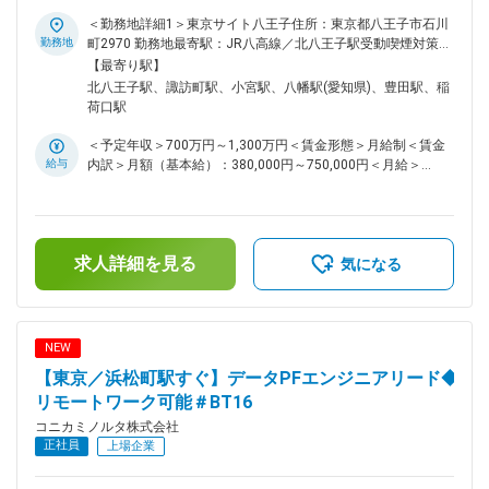
製品が市場に出る前の最終関門であり、顧客のビジネスを止め
革新などが求められています。 事業をしっかり把握する為の
ないための「信頼」を担保することがミッションです。 ■解決
＜勤務地詳細1＞東京サイト八王子住所：東京都八王子市石川
管理業務に加え、これらの戦略的な変革を一緒に推進してみま
したい課題 現在、製品の多機能化に伴い、監視すべきソフト
勤務地
町2970 勤務地最寄駅：JR八高線／北八王子駅受動喫煙対策：
せんか？ 新しい事にチャレンジし、自身のキャリア開発と共
ウェアコンポーネントやOSSが膨大になっているため、次のよ
屋内全面禁煙＜勤務地詳細2＞瑞穂サイト住所：愛知県豊川市
【最寄り駅】
に、仕組みや組織の在り方などを変えていく事に関心がある方
うな課題があります。 これらを解決し、脆弱性対応の迅速化
穂ノ原3-22-1 勤務地最寄駅：名鉄豊川線／諏訪町駅受動喫煙
北八王子駅、諏訪町駅、小宮駅、八幡駅(愛知県)、豊田駅、稲
を歓迎します。 変更の範囲：会社の定める業務
と判断プロセスの高度化を実現することを期待しています。
対策：屋内全面禁煙変更の範囲：会社の定める事業所（リモー
荷口駅
・日々報告される脆弱性情報に対し、自社製品への影響を「技
トワーク含む）
術的かつ論理的」に評価する体制の強化 ・開発部門や企画部
＜予定年収＞700万円～1,300万円＜賃金形態＞月給制＜賃金
門に対し、リスクの大きさに基づいた修正の要否・優先順位を
給与
内訳＞月額（基本給）：380,000円～750,000円＜月給＞
提示し、合意形成を図るプロセスの主導 ・場当たり的な対応
380,000円～750,000円＜昇給有無＞有＜残業手当＞有＜給与
ではなく、製品のライフサイクル全体を見据えたセキュリティ
補足＞※経験・スキルを考慮の上、決定します。■昇給：年1回
品質計画立案 ■仕事内容 MFP（複合機）および関連ソフトウェ
■賞与：年2回（6月・12月）賃金はあくまでも目安の金額であ
アの品質保証を担う部門にて、脆弱性対応およびセキュリティ
り、選考を通じて上下する可能性があります。月給(月額)は固
法規対応の推進リーダーをお任せします。 ＜具体的には＞ ・
求人詳細を見る
定手当を含めた表記です。
気になる
脆弱性情報の収集・影響評価 PSIRTや外部機関からの情報を
基に、対象製品への技術的な影響度を調査・特定する ・対応
方針の策定と推進 開発部門（ファームウェア／ソフトウェ
ア）、商品企画部門と連携し、脆弱性修正の要否判断、対応ス
NEW
ケジュールの立案、リリース計画の策定を行う ・法規対応マ
【東京／浜松町駅すぐ】データPFエンジニアリード◆
ネジメント 各国のセキュリティ関連法規（米国、欧州等）へ
の適合状況を管理し、新製品の市場投入に向けた品質基準をク
リモートワーク可能＃BT16
リアさせる ・品質評価の実行管理 セキュリティパッチや修正
コニカミノルタ株式会社
版ソフトウェアの実機検証計画を立案し、品質への副作用がな
正社員
上場企業
いかを確認する進行管理 ■魅力 ・社会インフラを支える責任
感 世界中の企業活動を支えるMFPのセキュリティを守ること