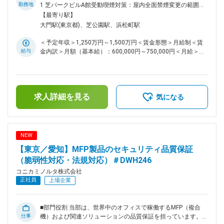
ン、及びITサービス・ソリューションの提供 （2）プロフェッ
勤務地
1 芝パークビルA館受動喫煙対策：屋内全面禁煙変更の範囲：
ショナルプリント事業 デジタル印刷システム・関連消耗品の
会社の定める事業所（リモートワーク含む）
【最寄り駅】
開発・製造・販売、各種印刷サービス・ソリューションの提供
大門駅(東京都)、芝公園駅、浜松町駅
■業務内容： ・情報機器事業における連結業績管理（月次・四
半期別実績・予算・見通し）並びに予算・中期計画策定 ・
＜予定年収＞1,250万円～1,500万円＜賃金形態＞月給制＜賃
BU（ビジネスユニット）別損益管理並びに損益・CF・資本効
給与
金内訳＞月額（基本給）：600,000円～750,000円＜月給＞
率改善に向けた施策検討・立案 ・情報機器事業の各部門に対
600,000円～750,000円＜昇給有無＞有＜残業手当＞有＜給与
する経理・計数的見地からの提案・指導 ・ITシステム活用に
補足＞※経験・スキルを考慮の上、決定します。■昇給：年1回
よる計数管理業務の強化、効率化（DX推進） ・情報機器事業
■賞与：年2回（6 月・12 月）賃金はあくまでも目安の金額で
の基幹会議運営事務局 ※将来的には、マネージャーとしてチー
あり、選考を通じて上下する可能性があります。月給(月額)は
ムメンバーのマネージメント（部下の目標設定・評価・教育も
求人詳細を見る
固定手当を含めた表記です。
気になる
含む）も担っていただく期待があります。 ■働き方： ・リモ
ート：必要に応じて対応可能（1～2回／週） ■ポジションの魅
力： ◎情報機器事業はコニカミノルタグループの中で売上・
利益共に最大規模であり、中核事業として販売、生産、開発、
NEW
品証、CSなどの各部門と密に連携しながら予算管理／PDCAを
【東京／愛知】MFP製品のセキュリティ品質保証
行い、目標達成に導く役割を担っています。 ◎事業管理業務
の生産性向上に向けた業務改革の実践を通じて、管理会計や財
（脆弱性対応・法規対応）＃DWH246
務会計に関する高度な知識・スキルを習得しながら、事業価値
コニカミノルタ株式会社
の向上に直接貢献することができます。 ◎販売、生産、開
正社員
上場企業
発、品証、CSといった様々な部門とのコミュニケーションを
通じて、幅広い社内人脈を構築できます。 ■応募者へのメッセ
ージ： 事業はDXの影響をうけ、今まさに変革の時期にありま
■部門役割 当部は、世界中のオフィスで稼働するMFP（複合
す。事業管理の在り方も変革が必要となっており、AIを使った
仕事
機）および関連ソリューションの品質保証を担っています。
自動化や、新しい会計制度への対応、生産性を上げる為の業務