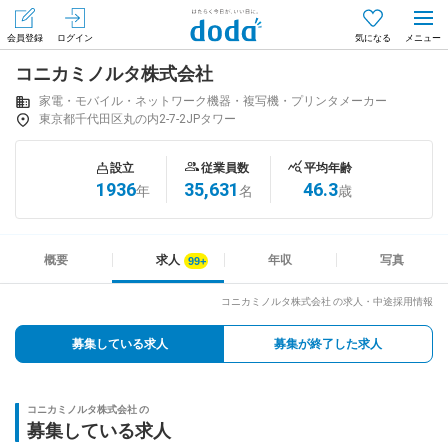
会員登録
ログイン
気になる
コニカミノルタ株式会社
メニュー
会員登録（無料）
ログイン
家電・モバイル・ネットワーク機器・複写機・プリンタメーカー
東京都千代田区丸の内2-7-2JPタワー
はじめてdodaをご利用される方へ
設立
従業員数
平均年齢
1936
35,631
46.3
年
名
歳
求人を探す
求人を紹介してもらう
概要
求人
年収
写真
コニカミノルタ株式会社 の求人・中途採用情報
知りたい・聞きたい
募集している求人
募集が終了した求人
イベント
コニカミノルタ株式会社 の
専門サイト
募集している求人