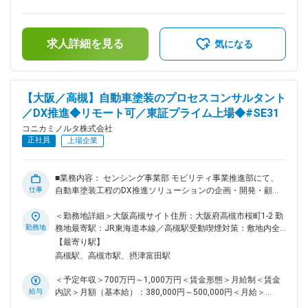
検査・解析ソリューションのプロトタイピングおよび事業化 ■
補足＞※経験・スキルを考慮の上、決定します。■昇給：年1回
配属先の事業内容： ・センシング事業部の4つの事業区分のう
■賞与：年2回（6月・12月）賃金はあくまでも目安の金額であ
ちの1つであり、自動車メーカーやそれを支えるTier1カンパニ
り、選考を通じて上下する可能性があります。月給(月額)は固
ー等に向けて、外観検査や測定ソリューションを提供する事業
求人詳細を見る
定手当を含めた表記です。
気になる
です。同業界のリーディングカンパニーを2019年にM&Aによ
りグループ傘下とし、当社グループが持つ外観検査技術とKM
の画像・AI技術との融合や、センシング事業部が持つC&A製品
とのビジネス面・開発面での協業を深めています。 ・欧州／
【大阪／高槻】自動車塗装のプロセスコンサルタント
北米／中国／日本を中心としてグローバルにビジネスを展開し
／DX推進◆リモート可／東証プライム上場◆#SE31
ており、進展する自動車工場の自動化を背景に事業拡大フェー
ズに入っています。 ・募集部門では、日本の自動車メーカー
コニカミノルタ株式会社
への販売を起点として顧客との信頼関係を醸成し、当社の国内
正社員
上場企業
他工場・海外工場・グループ会社への採用拡大によるグローバ
ル規模での事業成長を牽引しています。また、さらなる成長に
向けた新規事業開発を推進し、成長し続ける企業を目指してい
■業務内容： センシング事業部 モビリティ事業推進部にて、
ます。 ■ポジションの魅力： ・自動車業界のDX変革期に、外
仕事
自動車塗装工程のDX推進ソリューションの企画・開発・顧客
観検査という専門性の高い領域を起点として、新規ビジネスを
導入をご担当いただきます。 ■業務詳細： ・自動車OEM／
ゼロから創出できます。 ・KMのコア技術（画像処理・AI）と
Tier1の塗装工程に対するコンサルティング型ソリューション
＜勤務地詳細＞大阪高槻サイト住所：大阪府高槻市桜町1-2 勤
EINESの外観検査技術を融合した、当社独自のソリューション
提案 ・塗装工程データ（塗料吐出量、ブース環境、ロボット
勤務地
務地最寄駅：JR東海道本線／高槻駅受動喫煙対策：敷地内全
開発に携わることができます。 ・欧州・中国・日本のグロー
動作、乾燥温度、外観検査結果等）の収集・解析・改善提案
面禁煙変更の範囲：会社の定める事業所（リモートワーク含
【最寄り駅】
バルチームと協業し、国際的なキャリア形成が可能です。 ・
・当社外観検査ソリューション（EINES／KM）と組み合わせ
む）
高槻駅、高槻市駅、摂津富田駅
装置販売からソリューション販売への事業転換フェーズにあ
た塗装DXパッケージの企画・プロトタイピング ・OEM・ペイ
り、大きな裁量を持って事業づくりに関わることができます。
ントメーカー・設備メーカーとの協業推進、PoCのプロジェク
＜予定年収＞700万円～1,000万円＜賃金形態＞月給制＜賃金
変更の範囲：会社の定める業務
トマネジメント ・社内のソフト開発部隊・AI開発部隊との連
給与
内訳＞月額（基本給）：380,000円～500,000円＜月給＞
携によるソリューション仕様策定 ・グローバル展開（欧州／
380,000円～500,000円＜昇給有無＞有＜残業手当＞有＜給与