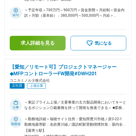
せることが必要で、かつ事業に繋げるビジネスマインドも重要
なげることを主要なミッションとしています。 また、環境分
になります。そのような環境を一緒に醸成してもらえる仲間を
野における企業間連携の取り組みとしては希少なプラットフォ
＜予定年収＞700万円～900万円＜賃金形態＞月給制＜賃金内
増やし組織の力を高めたいと考えています。 変更の範囲：会
ームである「環境デジタルプラットフォーム」を運営してお
給与
訳＞月額（基本給）：380,000円～500,000円＜月給＞
社の定める業務
り、約80社の企業との連携を通じて、環境と企業・事業成長
380,000円～500,000円＜昇給有無＞有＜残業手当＞有＜給与
を両立する価値を共創しています。 ■仕事内容 環境価値の創
補足＞※経験・スキルを考慮の上、決定します。■昇給：年1回
出を通じた事業成長（事業の高付加価値化など）および新規事
■賞与：年2回（6月・12月）賃金はあくまでも目安の金額であ
業創出につながる戦略の立案から、体制・仕組みの構築、実行
り、選考を通じて上下する可能性があります。月給(月額)は固
までを、各事業の戦略部門と連携しながら推進していただきま
求人詳細を見る
定手当を含めた表記です。
気になる
す。 また、当社が運営する「環境デジタルプラットフォー
ム」の価値拡大に向けた戦略立案および実行も担当していただ
きます。当社の事業成長と結び付けながら、参加企業の拡大に
つながるマーケティング活動にも携わっていただきます。 1）
【愛知／リモート可】プロジェクトマネージャー
環境に関連する無形資産（技術、知財、人財、ノウハウなど）
◆MFPコントローラーFW開発#DWH201
を活用し、財務価値を創出する新たな環境戦略を立案する 2）
当社の関係部門だけでなく、多様なステークホルダーやパート
コニカミノルタ株式会社
ナーを巻き込みながら、環境の視点から事業成長、事業インキ
正社員
上場企業
ュベーション、将来の財務価値を生み出す環境技術などを具現
化し、早期の社会実装を推進する 3）上記を軸として、投資機
関などを中心とした社外エンゲージメントを通じ、新たな投資
～東証プライム上場／主要事業の主力製品開発においてキーと
の誘致につなげる ■ポジションの魅力 社会・環境課題の解決
仕事
なるポジション◎裁量権を持って開発を推進できる～ ■業務内
をイノベーションによって実現し、非財務価値と財務価値の双
容： ～MFPおよび関連ソリューション・サービス（DX推進）
方を創出することで事業成長につなげていくことが、当社のビ
による顧客課題の解決～ ・コニカミノルタの主力製品である
＜勤務地詳細＞瑞穂サイト住所：愛知県豊川市穂ノ原3-22-1
ジョンです。先進的な戦略と実行力を通じて、日本企業の環
MFP（Multi Function Peripheral）開発において、顧客価値
勤務地
勤務地最寄駅：名鉄豊川線／諏訪町駅受動喫煙対策：屋内全面
境・サステナビリティ経営を牽引する仕事です。上場企業にお
を高めるコントローラーFWの開発プロジェクトを開発リーダ
禁煙変更の範囲：会社の定める事業所（リモートワーク含む）
【最寄り駅】
いてますます重要性が高まるサステナビリティ・環境戦略の知
ー（プロジェクトマネージャー）として推進し、QCDを達成