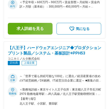
１）ソフト、メカ設計者と連携した計測機器のシステム設計
＜予定年収＞600万円～900万円＜賃金形態＞月給制＜賃金内
２）エレキ回路、FPGA設計および評価 ３）回路設計の外注、
給与
訳＞月額（基本給）：300,000円～450,000円＜月給＞
派遣管理 ※電気設計に限らず、企画から新規ビジネス提案まで
300,000円～450,000円＜昇給有無＞有＜残業手当＞無＜給与
幅広い業務をお任せします。 ■使用する主なツール ・回路設
補足＞■年収は前職・経験を考慮の上、同社規程に準じ決定し
計：Cadence社OrCADCapture ・*EMC設計：NEC社
ます。■裁量労働手当支給有り：裁量労働制を採用しており、
DEMITASNX ・回路Sim：Analog Devices社LTspice、TI社
適用時は本給の14％を上乗せします（残業時間約15時間分に
TINA-TI ・FPGA設計：Intel社Quartus、Efinix社EfinityIDE ・論
求人詳細を見る
相当）※固定残業制度ではございません。賃金はあくまでも目
気になる
理Sim：Synopsys社VCS or Siemens社Modelsim/Questa ■業
安の金額であり、選考を通じて上下する可能性があります。月
務の魅力： 光や色の計測機器はスマートフォン、TV、自動
給(月額)は固定手当を含めた表記です。
車 等 の品質向上に必要不可欠な製品です。ソフトウェア技
術に限定することなく、計測機器の商品の企画、開発から、新
【八王子】ハードウェアエンジニア◆プロダクション
規ビジネス提案まで担当することが可能です。世界中の大手メ
プリント製品／システム・基板設計※PPH53
ーカーを訪問し、自ら考えた企画案をベースにお客様のニーズ
を確認し、企画案にフィードバックします。また、子会社の
コニカミノルタ株式会社
Instrument Systems(ドイツ）、Radiant Vision Systems（米
正社員
上場企業
国）、Specim社（フィンランド）との共同開発、及び数年の
子会社への派遣にも積極的に参画して頂けます。 ■事業概要：
自動車業界、ICT業界等において、光・色計測機器でのデファ
～「世界で最も持続可能な100社」に選出／経済産業省の攻め
クトスタンダードとして長年採用されており、ワールドワイド
仕事
のIT経営銘柄／DX銘柄、IT経営注目企業に選定～ ■募集の目
でトップシェアを占めます。主要アプリケーションとしては自
的・背景/解決したい課題 システム設計／基板設計を通じて、
動車の内外装やスマートフォンのディスプレイの品質向上に貢
自らの手で社会の求める付加価値の高い製品を構想し、具現化
＜勤務地詳細＞東京サイト八王子住所：東京都八王子市石川町
献しており、国内以外にも、ドイツ、アメリカ、スペイン、フ
するチーム力強化のための募集です。 現HWメンバーをはじ
勤務地
2970 勤務地最寄駅：JR八高線／北八王子駅受動喫煙対策：屋
ィンランドに開発拠点、欧・米・中・韓・シンガポールに販売
め、画像設計やFW領域の開発者と一緒に、コニカミノルタの
内全面禁煙変更の範囲：会社の定める事業所（リモートワーク
【最寄り駅】
会社を有します。 変更の範囲：会社の定める業務
プロダクションプリント機におけるシステム/画像処理技術の
含む）
北八王子駅、小宮駅、豊田駅
開発し、更には顧客課題を解決するための機能搭載や技術開発