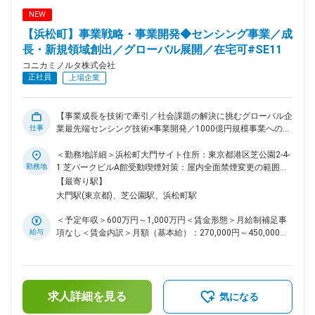
たにM＆Aされる会社へ駐在し、事業責任者として牽引頂く可
NEW
能性や、既存の買収子会社 (海外)への駐在、事業全体のマネジ
【浜松町】事業戦略・事業開発◆センシング事業／成
メントなど様々なステップアップを視野に入れることができる
ポジションです ・会社・事業部共に、これまで優秀なキャリ
長・新規領域創出／グローバル展開／在宅可#SE11
ア入社人財が活躍し、社内でキャリアを築いてきた実績があり
コニカミノルタ株式会社
ます ■部門のミッション： 以下を実行を通じて、センシング
正社員
上場企業
事業を中長期にかけて1,000億円規模に事業体に成長させる。
（1）成長領域 ・ センシング成長領域における事業戦略の立
案・事業開発の推進・新価値開発 ・ センシング事業本部の成
【事業成長を技術で牽引／社会課題の解決に挑むグローバル企
長領域における事業開発フロント機能 ・ KMI技術関連部門と
仕事
業最先端センシング技術×事業開発／1000億円規模事業への成
連携した、センシング技術資産を活用した事業開発 （2）新領
長戦略を推進／市場開拓・アライアンス創出をリード】 ■職務
域 ・ センシング事業全体の戦略立案・事業開発の推進 ・ イン
内容： センシング事業における事業戦略の立案・事業開発の
＜勤務地詳細＞浜松町大門サイト住所：東京都港区芝公園2-4-
ダストリー強化領域の事業群と連携した事業開発の推進 ・
遂行をお任せいたします。 （1）成長領域：ハイパースペクト
勤務地
1 芝パークビルA館受動喫煙対策：屋内全面禁煙変更の範囲：
KMI技術関連部門と連携した、センシング技術資産を活用した
ルカメラ、自動車の外観計測事業を中心としたセンシング技術
会社の定める事業所（リモートワーク含む）
【最寄り駅】
事業開発 変更の範囲：会社の定める業務
の応用分野 （2）新領域：センシング事業の強みを活かした領
大門駅(東京都)、芝公園駅、浜松町駅
域拡大 ■職務詳細： リーダーの下で下記を実行いただきま
す。 （1）自社の強み (特に尖った製品・技術)を活かした領域
＜予定年収＞600万円～1,000万円＜賃金形態＞月給制補足事
拡大の事業戦略の立案と事業開発の遂行 （2）社外との戦略的
給与
項なし＜賃金内訳＞月額（基本給）：270,000円～450,000円
アライアンス(M&A含む)手法検討と遂行 （3）継続成長を実現
＜月給＞270,000円～450,000円＜昇給有無＞有＜残業手当＞
するための探索活動 （4）新規事業化テーマのポートフォリオ
有＜給与補足＞※経験・スキルを考慮の上、決定します。■昇
管理 ※（3）と（4）は、将来的に業務内容を拡大したいテーマ
給：年1回■賞与：年2回（6月・12月）賃金はあくまでも目安
であり、中長期的に業務拡張をお願いしていきたいテーマ。 ■
の金額であり、選考を通じて上下する可能性があります。月給
仕事のやりがい： ・センシング事業は、当社の中でも成長領
求人詳細を見る
(月額)は固定手当を含めた表記です。
気になる
域として全社リソース (キャッシュ・技術人財)を優先的に投じ