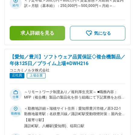
＜予定年収＞500万円～800万円＜賃金形態＞月給制＜賃金内
献しています。品質保証部では事業利益への貢献と企業価値最
給与
訳＞月額（基本給）：250,000円～500,000円＜月給＞
大化を目標に、高品質維持のための品質管理活動を行っていま
250,000円～500,000円＜昇給有無＞有＜残業手当＞有＜給与
す。 ◆仕事内容 ・製品の品質評価及び出荷判断を実施するチ
補足＞※経験・スキルを考慮の上、決定します。■昇給：年1回
ームのリーダーとして、評価結果の監視を行い、異常時には関
■賞与：年2回（6月・12月）賃金はあくまでも目安の金額であ
連部門と協力し対応策の策定、実行を主導する。 ・品質保証
り、選考を通じて上下する可能性があります。月給(月額)は固
体制の維持・改善のために、関連部署と協力し、対応策の策
求人詳細を見る
定手当を含めた表記です。
気になる
定、実行を主導する。 ◆仕事の魅力/やりがい/将来のビジョ
ン/期待する役割等 品質管理・品質保証はモノづくりの要で
す。品質の維持向上は顧客価値に直結し、また損益にも直結す
る非常にやりがいがある業務です。また昨今、世間ではコンプ
【愛知／豊川】ソフトウェア品質保証◇複合機製品／
ライアンス問題が多発してますが、我々は品質不正を起こさな
年休125日／プライム上場※DWH216
いための様々な対応を、積極的に推進しています。これら活動
を通じて、お客様の信頼を獲得し、価値向上に貢献できるの
コニカミノルタ株式会社
も、我々の業務の醍醐味です。ディスプレイ向けフィルム事業
正社員
上場企業
は主にアジア地域を中心とした顧客があり、ワールドワイドな
業務経験をできるチャンスがあるのも業務の魅力と言えます。
日々発生する課題解決には社内組織関係者だけでなく、サプラ
～リモートワーク制度あり／複利厚生充実～ ■職務内容：
イヤーや顧客含めた利害関係者との折衝も必要ですが、その中
仕事
MFP（複合機）製品の製品化を担う組織にて下記業務をお任せ
心となり活躍していただくことを期待します。それらを通じ
します。 １）お客様の要求品質の把握と品質保証計画の策定
て、課題解決能力を磨き交流の幅の広げながら自己成長を実感
２）計画に基づいた製品評価による品質判断 ３）次期新製品
＜勤務地詳細＞瑞穂サイト住所：愛知県豊川市穂ノ原3-22-1
いただけると思います。 ◆リモートワーク頻度 リモートワー
への品質向上施策の検討と展開 ４）DXを活用した市場品質分
勤務地
勤務地最寄駅：名鉄豊川線／諏訪町駅受動喫煙対策：屋内全面
ク併用可能 ※コニカミノルタ全社として、最低週2回の出社を
析と業務効率化の推進 ・開発、サービス部門など社内の関連
禁煙変更の範囲：会社の定める事業所（リモートワーク含む）
【最寄り駅】
原則としています。 但し、工場勤務のため、生産状況に合わ
部署と連携し、実機を使用した評価や問題対応を行いソフトウ
諏訪町駅、八幡駅(愛知県)、稲荷口駅
せていただく必要があります。 変更の範囲：会社の定める業
ェアの品質を確保します。 ・業務はチームで活動し、過去製
務