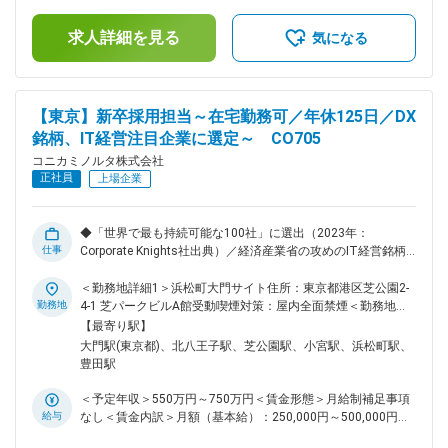
■賞与：年2回（6月・12月）賃金はあくまでも目安の金額であ
の構築と継続的な改善を推進する役割を担っています。 ◆仕事
り、選考を通じて上下する可能性があります。月給(月額)は固
内容 コニカミノルタのセンシング事業における自社開発製品
求人詳細を見る
定手当を含めた表記です。
気になる
の品質保証業務を基盤としながら、M&Aにより取得した海外
グループ会社の各品質保証部門と連携し、グループ会社全体に
おける品質保証業務の推進、品質コンプライアンス遵守活動、
および品質改善活動をリードしていただきます。コニカミノル
【東京】新卒採用担当～在宅勤務可／年休125日／DX
タにおける品質保証業務の概要については、入社後に専任メン
銘柄、IT経営注目企業に選定～ CO705
バーによる教育を通じて習得していただきます。海外グループ
会社の製品には、ハードウェア（電子機器）、ソフトウェア、
コニカミノルタ株式会社
および特定顧客向けのインテグレーションサービスが含まれま
正社員
上場企業
す。 ◆仕事の魅力/やりがい/将来のビジョン/期待する役割等
本ポジションは、まずセンシング事業において製品・ソフトウ
ェア・サービスの品質保証業務を強化し、事業品質向上に直接
◆「世界で最も持続可能な100社」に選出（2023年：
貢献できる点が魅力です。約3年の事業部での経験を通じて、
仕事
Corporate Knights社出典）／経済産業省の攻めのIT経営銘柄
現場視点での品質課題解決力とグローバル対応力を高めた後
／DX銘柄、IT経営注目企業に選定／リモートワーク可能◆ ■職
は、本社に戻る、またはセンシング事業に残る から選択いた
務内容詳細 新卒採用担当として戦略立案から日々のオペレー
＜勤務地詳細1＞浜松町大門サイト住所：東京都港区芝公園2-
だけます。品質戦略を牽引できるキャリアを築く選択肢もあり
ションまで幅広くお任せします。 当社の特徴として事業領域
勤務地
4-1 芝パークビルA館受動喫煙対策：屋内全面禁煙＜勤務地詳
ます（応相談） ◆リモートワーク頻度 週3日を出社日とし、そ
が幅広く、採用職種も多種多様となります。 事業部の求める
細2＞東京サイト八王子住所：東京都八王子市石川町2970 勤
【最寄り駅】
の他の日は業務内容に応じて柔軟に運用しています ※OJT期間
ニーズに対し、適切な人財の採用をめざし、事業部、現場社
務地最寄駅：JR八高線／北八王子駅受動喫煙対策：屋内全面
大門駅(東京都)、北八王子駅、芝公園駅、小宮駅、浜松町駅、
は出社日が増える可能性があります 変更の範囲：会社の定め
員、一丸となった採用活動を行っていただきます。 【具体的
禁煙変更の範囲：会社の定める事業所（リモートワーク含む）
豊田駅
る業務
には】 ・採用戦略の立案と実行 ・各種セミナーの企画、運営
・円滑なリクルーター活動の運営 ・採用選考運営、面接対応
＜予定年収＞550万円～750万円＜賃金形態＞月給制補足事項
・各種施策分析 ・採用広報活動 ■業務の魅力、キャリアステ
給与
なし＜賃金内訳＞月額（基本給）：250,000円～500,000円＜
ップ： 当社はImagingを中心としたコア技術を活かして多角的
月給＞250,000円～500,000円＜昇給有無＞有＜残業手当＞有