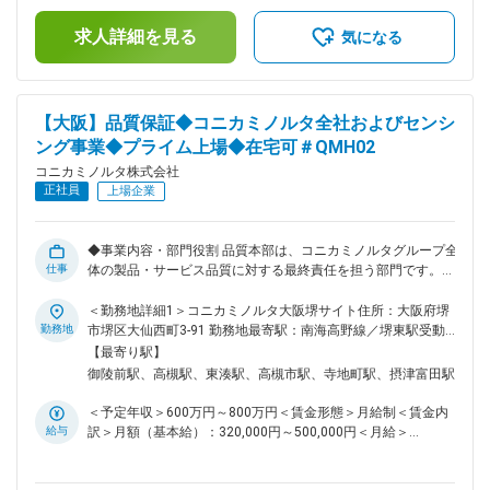
品の品質・生産性向上に関する技術課題を抽出し、改善を推進
り、選考を通じて上下する可能性があります。月給(月額)は固
します。 ・品質・生産性向上に関する技術課題の抽出 ・課題
求人詳細を見る
定手当を含めた表記です。
気になる
解決に向けたプロセス設計、構想提案、検討計画の作成・実行
※新製品に関する業務の割合が高いポジションです。 ■ポジシ
ョンの魅力： ・DXを取り入れた工場で、新製品立ち上げにお
ける生産技術業務に携わることができます。 ・技術職同士で
【大阪】品質保証◆コニカミノルタ全社およびセンシ
チームを組み、大規模工場の安定稼働に向けて、自身の強みを
ング事業◆プライム上場◆在宅可＃QMH02
生かしながらスキルを発揮できます。 【リモートワーク頻
度】 リモートワークとの併用は可能ですが、生産工程との調
コニカミノルタ株式会社
整業務が多いため、出社が中心となります。 変更の範囲：会
正社員
上場企業
社の定める業務
◆事業内容・部門役割 品質本部は、コニカミノルタグループ全
仕事
体の製品・サービス品質に対する最終責任を担う部門です。品
質保証に関するガバナンスや共通基盤の整備を通じて、事業部
門と連携しながら品質課題の未然防止・再発防止を推進し、顧
＜勤務地詳細1＞コニカミノルタ大阪堺サイト住所：大阪府堺
客信頼と事業価値の向上を支えています。 コニカミノルタセ
勤務地
市堺区大仙西町3-91 勤務地最寄駅：南海高野線／堺東駅受動
ンシング事業における品質保証部門は、光・色計測を中心とし
喫煙対策：敷地内全面禁煙＜勤務地詳細2＞大阪高槻サイト住
【最寄り駅】
たセンシング製品・ソフトウェア・サービスの品質確保を通じ
所：大阪府高槻市桜町1-2 勤務地最寄駅：JR東海道本線／高槻
御陵前駅、高槻駅、東湊駅、高槻市駅、寺地町駅、摂津富田駅
て、事業価値の最大化と顧客信頼の向上を担っています。開発
駅受動喫煙対策：敷地内全面禁煙変更の範囲：会社の定める事
部門、製造部門、販社、海外拠点と密接に連携し、市場・顧客
業所（リモートワーク含む）
＜予定年収＞600万円～800万円＜賃金形態＞月給制＜賃金内
の声を品質活動に反映させるとともに、不具合の未然防止・再
給与
訳＞月額（基本給）：320,000円～500,000円＜月給＞
発防止に取り組んでいます。また、単なる品質維持にとどまら
320,000円～500,000円＜昇給有無＞有＜残業手当＞有＜給与
ず、製品のライフサイクル全体を俯瞰しながら、中期的な視点
補足＞※経験・スキルを考慮の上、決定します。■昇給：年1回
で品質戦略を描き、グローバルに通用する品質体制・プロセス