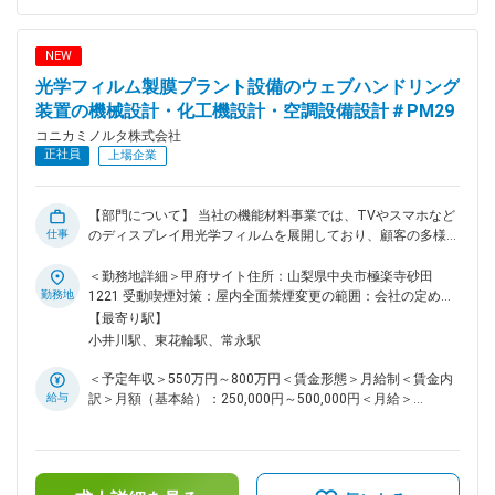
る事業です。その中で戦略をリードする、重要度の非常に高
く、大変やりがいのある仕事です ・将来的には、ご自身で新
たにM＆Aされる会社へ駐在し、事業責任者として牽引頂く可
NEW
能性や、既存の買収子会社 (海外)への駐在、事業全体のマネジ
光学フィルム製膜プラント設備のウェブハンドリング
メントなど様々なステップアップを視野に入れることができる
ポジションです ・会社・事業部共に、これまで優秀なキャリ
装置の機械設計・化工機設計・空調設備設計＃PM29
ア入社人財が活躍し、社内でキャリアを築いてきた実績があり
コニカミノルタ株式会社
ます ■部門のミッション： 以下を実行を通じて、センシング
正社員
上場企業
事業を中長期にかけて1,000億円規模に事業体に成長させる。
（1）成長領域 ・ センシング成長領域における事業戦略の立
案・事業開発の推進・新価値開発 ・ センシング事業本部の成
【部門について】 当社の機能材料事業では、TVやスマホなど
長領域における事業開発フロント機能 ・ KMI技術関連部門と
仕事
のディスプレイ用光学フィルムを展開しており、顧客の多様な
連携した、センシング技術資産を活用した事業開発 （2）新領
ニーズに応えるために、進化するディスプレイ業界において技
域 ・ センシング事業全体の戦略立案・事業開発の推進 ・ イン
術革新を継続的に行っています。 従来のTACフィルムに加
＜勤務地詳細＞甲府サイト住所：山梨県中央市極楽寺砂田
ダストリー強化領域の事業群と連携した事業開発の推進 ・
え、進化型COP系の「SANUQI」やアクリル系の「SAZMA」な
勤務地
1221 受動喫煙対策：屋内全面禁煙変更の範囲：会社の定める
KMI技術関連部門と連携した、センシング技術資産を活用した
どの新樹脂フィルムを展開し、当社独自の製造方法によるフィ
事業所（リモートワーク含む）
【最寄り駅】
事業開発 変更の範囲：会社の定める業務
ルムの機能的差別化により、ディスプレイをはじめとした様々
小井川駅、東花輪駅、常永駅
な業界に新たな価値を提供しています。 【募集背景】 製膜プ
ラントにおいては国内でも屈指のプロセス技術とプラント運用
＜予定年収＞550万円～800万円＜賃金形態＞月給制＜賃金内
実績、長年の実績を積み上げてきた専任エンジニア集団を有し
給与
訳＞月額（基本給）：250,000円～500,000円＜月給＞
ています。 しかし現在、現場を支えてきたベテラン人材の高
250,000円～500,000円＜昇給有無＞有＜残業手当＞有＜給与
齢化が進み、技術継承の課題が浮上しているのと同時に、新工
補足＞※経験・スキルを考慮の上、決定します。■昇給：年1回
場の立上げに伴う体制強化が必要であり、この両面から、新た
■賞与：年2回（6月・12月）賃金はあくまでも目安の金額であ
な設備技術者の採用を強化したいと考えております。 【解決
り、選考を通じて上下する可能性があります。月給(月額)は固
したい課題】 新品種や設備性能拡大に伴ない、化工機、空調