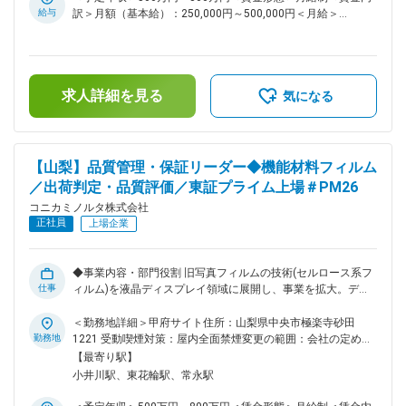
定める業務
展に貢献しています。 品質保証部は、該フィルム生産品の品
給与
訳＞月額（基本給）：250,000円～500,000円＜月給＞
質管理・品質保証を担当し、製品検査、最終合否判定、異常発
250,000円～500,000円＜昇給有無＞有＜残業手当＞有＜給与
生時の原因究明・分析、データ統計管理分析などを業務として
補足＞※経験・スキルを考慮の上、決定します。■昇給：年1回
います。所属しているメンバーは、製造/生産技術/開発経験者
■賞与：年2回（6月・12月）賃金はあくまでも目安の金額であ
など様々なバッググランドを持っており、関連部署と協力して
り、選考を通じて上下する可能性があります。月給(月額)は固
安定した品質確保に向け日々奮闘しております。 ◆仕事内容
求人詳細を見る
定手当を含めた表記です。
気になる
品質保証管理における生産フィルムの品質評価及び出荷判断を
実施するチームのリーダーを担当していただきます。日々生産
されるフィルムの品質評価計画の立案と評価実行、品質課題に
対する対応検討と実行、日々のオペレーションまで幅広くご担
【山梨】品質管理・保証リーダー◆機能材料フィルム
当いただきます。 生産部などの関連部署と共に協力し、日々
／出荷判定・品質評価／東証プライム上場＃PM26
の品質評価の計画策定とその推進に加え、新製品に対して開発
部/生産部などの関連部署とも協力し規格の制定から品質評
コニカミノルタ株式会社
価、評価結果の解析（品質安定性の評価）とそのフィードバッ
正社員
上場企業
グといった品質に関する一連の業務をチームリーダーとして実
施していただきます。 具体的には… ・品質評価計画立案、品
質評価実行、評価結果管理と報告 ・生産部門との品質評価に
◆事業内容・部門役割 旧写真フィルムの技術(セルロース系フ
ついての調整やすり合わせ ・新製品の規格制定、運用。 ・営
仕事
ィルム)を液晶ディスプレイ領域に展開し、事業を拡大。ディ
業部との出荷判定についての調整やすり合わせ。 ・チームメ
スプレイ産業では、その多様化にともないサプライチェーン各
ンバーの業務管理 ◆リモートワーク頻度 ※コニカミノルタ全社
所において新興企業の市場参入が加速し、多種多様なニーズを
＜勤務地詳細＞甲府サイト住所：山梨県中央市極楽寺砂田
として、最低週2回の出社を原則としています。 但し、工場勤
具体化する各種部材の継続的な技術革新が求められています。
勤務地
1221 受動喫煙対策：屋内全面禁煙変更の範囲：会社の定める
務のため、生産状況に合わせていただく必要があります。 変
当社は、従来からのセルロース系フィルムに加え、シクロオレ
事業所（リモートワーク含む）
【最寄り駅】
更の範囲：会社の定める業務
フィン、アクリル系などの新樹脂フィルムの展開と、当社独自
小井川駅、東花輪駅、常永駅
の製造方法によるフィルムの機能的差別化により、進化するデ
ィスプレイ業界で顧客に新たな価値を提供し、産業の進化に貢