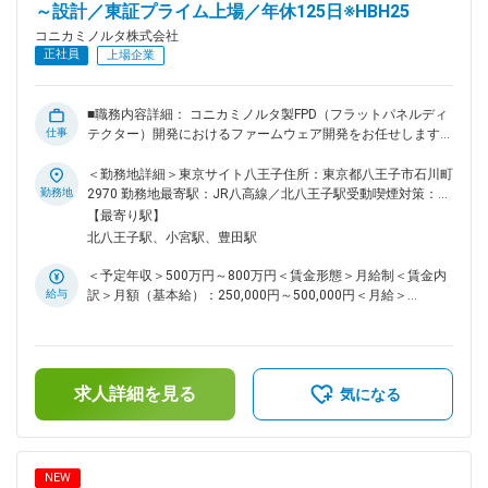
業者調整、工事・安全・予算の管理も実行していただきます。
～設計／東証プライム上場／年休125日※HBH25
具体的には ・設備保全・故障予防に向けた保全計画立案、改
コニカミノルタ株式会社
善推進、管理業務（先ずはこちらに従事してもらいます） ・
正社員
上場企業
新規設備の設計・導?業務、予知保全立案導入（経験・スキ
ル・キャリアプランも踏まえゆくゆくお任せしたい） ・省エ
ネ施策の企画立案実行 ■ポジションの魅力： 生産設備の高度
■職務内容詳細： コニカミノルタ製FPD（フラットパネルディ
化・複雑化が進む中、設備設計・保全・改善のいずれにおいて
仕事
テクター）開発におけるファームウェア開発をお任せします。
も現場視点と技術的探究心が求められています。設備全体の信
【具体的には】 ・次世代動画対応FPDのファームウェア開発
頼性設計（信頼性工学）、プロセス効率化、次世代技術導入、
(要件定義、システム設計、アーキテクチャ設計など上流工程
＜勤務地詳細＞東京サイト八王子住所：東京都八王子市石川町
安全対策業務（設備安全設計）、エネルギー効率化（SDGｓ）
から参画) ■事業内容： ヘルスケア事業部では、Ｘ線、超音波
勤務地
2970 勤務地最寄駅：JR八高線／北八王子駅受動喫煙対策：屋
などにも関与できるポジションです。 ■リモートワーク頻度：
などの画像診断、パルスオキシメータ・新生児黄疸計などのバ
内全面禁煙変更の範囲：会社の定める事業所（リモートワーク
【最寄り駅】
基本的には現場関係者と連携することが多い業務となるため、
イタルセンシング、医療ICTサービスを融合したヘルスケアソ
含む）
北八王子駅、小宮駅、豊田駅
基本は出社対応となります。業務内容に応じて柔軟に運用中で
リューションを提供しています。 ■仕事の魅力/やりがい/将来
す。 変更の範囲：会社の定める業務
のビジョン/期待する役割等： ・医療機器に求められる高水準
＜予定年収＞500万円～800万円＜賃金形態＞月給制＜賃金内
の品質に応える技術を習得しつつ、自ら開発した製品が医療の
給与
訳＞月額（基本給）：250,000円～500,000円＜月給＞
現場でどのように使われ、役に立っているかを実感できる仕事
250,000円～500,000円＜昇給有無＞有＜残業手当＞有＜給与
です。 変更の範囲：会社の定める業務
補足＞※経験・スキルを考慮の上、決定します。■昇給：年1回
■賞与：年2回（6月・12月）賃金はあくまでも目安の金額であ
り、選考を通じて上下する可能性があります。月給(月額)は固
求人詳細を見る
定手当を含めた表記です。
気になる
NEW