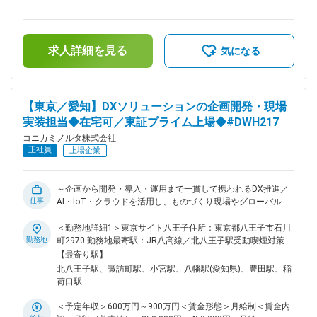
部門（開発、調達、販売、品証等）と各種生産課題解決に向け
補足＞※経験・スキルを考慮の上、決定します。■昇給：年1回
た調整 ・取り扱い製品への環境規制品目含有調査サポート ・
■賞与：年2回（6月・12月）賃金はあくまでも目安の金額であ
自社生産拠点や委託先への生産移管、供給体制の構築を推進 ◆
り、選考を通じて上下する可能性があります。月給(月額)は固
ポジションの魅力 ・事業の根幹となる「供給・コスト・利
求人詳細を見る
定手当を含めた表記です。
気になる
益」に関わり、製品が世の中に届けられるまでのプロセス全体
に携われる ・開発・営業・生産・調達など多部門をつなぎ、
関係者と連携しながら最適な形を実現していく役割を担える
・海外含む複数の生産拠点と関わりながら、グローバルな視点
【東京／愛知】DXソリューションの企画開発・現場
で業務に携われる ・需給やコストなどのデータをもとに、状
実装担当◆在宅可／東証プライム上場◆#DWH217
況を整理しながら意思決定を支える力が身につく ・多くの関
係者の間に立ち、調整力やコミュニケーション力を活かして成
コニカミノルタ株式会社
果を生み出せるポジション ◆リモートワーク頻度 リモートワ
正社員
上場企業
ークと出社の併用が可能です（頻度は業務状況に応じて柔軟に
調整）。 入社直後は業務理解や立ち上がりを目的に、対面で
のコミュニケーション機会を重視し、一定期間は出社を基本と
～企画から開発・導入・運用まで一貫して携われるDX推進／
しています。その後は業務状況に応じてリモートワークを取り
仕事
AI・IoT・クラウドを活用し、ものづくり現場やグローバル事
入れていただけます。 変更の範囲：会社の定める業務
業の課題解決と価値創造を担う～ ■業務内容： デジタル技術
（AI、IoT、クラウド、アナリティクス等）で新たな価値創造
＜勤務地詳細1＞東京サイト八王子住所：東京都八王子市石川
と課題解決を行っていただきます。 コニカミノルタおよび、
勤務地
町2970 勤務地最寄駅：JR八高線／北八王子駅受動喫煙対策：
国内外グループ会社、主要お取引先様の業務フロー（直接・間
屋内全面禁煙＜勤務地詳細2＞瑞穂サイト住所：愛知県豊川市
【最寄り駅】
接部門の双方）が対象となり、幅広い企業や事業・部門の支援
穂ノ原3-22-1 勤務地最寄駅：名鉄豊川線／諏訪町駅受動喫煙
北八王子駅、諏訪町駅、小宮駅、八幡駅(愛知県)、豊田駅、稲
をお任せします。 ■業務詳細： ご本人の希望や適性を考慮
対策：屋内全面禁煙変更の範囲：会社の定める事業所（リモー
荷口駅
し、下記いずれかの職務をお任せします。 （1）生産現場の付
トワーク含む）
加価値最大化（品質・コスト・納期）：現場と協働で課題抽
＜予定年収＞600万円～900万円＜賃金形態＞月給制＜賃金内
出・要件定義を行いデジタルソリューションの企画と実装を主