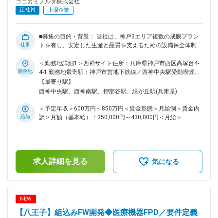
コニカミノルタ株式会社
という「0→1」「1→10」双方に関われる ・BtoB×高度技術領
正社員
上場企業
域におけるデータドリブンマーケティングの推進 ・将来的に
グローバルマーケ責任者／事業責任者へのキャリア拡張が可能
◆リモートワーク頻度 ハイブリッド勤務（週2日程度のリモー
■募集の目的・背景： 当社は、神戸3エリア複数の成膜プラン
トワーク想定） ※プロジェクト状況や海外拠点との連携により
仕事
トを有し、安定した生産と品質を支えるための設備保全体制を
変動あり 変更の範囲：会社の定める業務
継続的に強化しています。今後の事業拡大に向けて、「生産量
拡大」「新規大型設備導入」「工場建設」など、挑戦的なプロ
＜勤務地詳細1＞西神サイト住所：兵庫県神戸市西区高塚台4-
ジェクトが複数計画されています。こうした新たなステージに
勤務地
4-1 勤務地最寄駅：神戸市営地下鉄線／西神中央駅受動喫煙対
おいては、従来の保全業務に加え、予知保全、エネルギーマネ
策：屋内全面禁煙＜勤務地詳細2＞神戸サイト住所：兵庫県神
【最寄り駅】
ジメント、ICTインフラやセキュリティ対応といった幅広い分
戸市西区高塚台1-5-3 勤務地最寄駅：神戸市営地下鉄線／西神
西神中央駅、西神南駅、押部谷駅、緑が丘駅(兵庫県)
野に対応できる設備技術力が重要になります。今回の募集は、
中央駅受動喫煙対策：屋内全面禁煙変更の範囲：会社の定める
これらの事業拡大・技術革新を支えるために、即戦力として現
事業所（リモートワーク含む）
＜予定年収＞600万円～850万円＜賃金形態＞月給制＜賃金内
場の成長を共にリードいただける人財をお迎えするものです。
給与
訳＞月額（基本給）：350,000円～430,000円＜月給＞
安定生産を守りながら、新たな技術を取り入れ、次世代のもの
350,000円～430,000円＜昇給有無＞有＜残業手当＞有＜給与
づくりを共に創っていく仲間を求めています。 ■仕事内容：
補足＞※経験・スキルを考慮の上、決定します。■昇給/賞与■
製膜プラントの設備保全技術者として、予防保全や改良保全、
昇給：年1回 / 賞与：年2回（6月・12月）賃金はあくまでも目
生産効率化、日々のオペレーションまで適正に合わせ幅広くお
安の金額であり、選考を通じて上下する可能性があります。月
任せします。また、設備投資の計画立案、設計、導入などの業
求人詳細を見る
給(月額)は固定手当を含めた表記です。
気になる
務も担って頂きます。設備導入、設備改造における業者調整、
工事・安全・予算の管理も実行していただきます。 ＜具体的
には＞ 製膜プラントの設備保全技術者として、予防保全や改
良保全、生産効率化、日々のオペレーションまで適正に合わせ
NEW
幅広くお任せします。また、設備投資の計画立案、設計、導入
【八王子】組込みFW開発◆医療機器FPD／要件定義
などの業務も担って頂きます。 設備導入、設備改造における