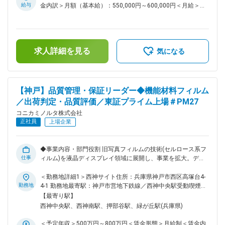
必要です。 特にX線システムは他社との協業を前提としてお
給与
金内訳＞月額（基本給）：550,000円～600,000円＜月給＞
り、技術に軸を置きながら、プロジェクトをリードすることを
550,000円～600,000円＜昇給有無＞有＜残業手当＞無＜給与
期待しています。 【解決したい課題】 コニカミノルタの動態
補足＞※経験・スキルを考慮の上、決定します。■昇給：年1回
技術を理解し、この技術をシステムに搭載するために、技術課
■賞与：年2回（6月・12月）賃金はあくまでも目安の金額であ
題を解決するだけでなく、X線システムとして基本的な仕様・
り、選考を通じて上下する可能性があります。月給(月額)は固
規格をミートするシステム設計が必要です。 【職務内容】 一
求人詳細を見る
定手当を含めた表記です。
気になる
般X線装置および回診車のシステム開発から商品化までのプロ
セスをお任せします。 主にX線動画撮影機能や、当社独自技術
である動態解析機能を搭載した最先端のX線システム製品の開
発に携わっていただきます。 ◆具体的には ・新規X線システム
【神戸】品質管理・保証リーダー◆機能材料フィルム
における協業先選定、ハードウェア/ソフトウェアのインター
／出荷判定・品質評価／東証プライム上場＃PM27
フェース設計、全体構想設計 ・X線装置メーカーとの協業によ
る、コニカミノルタ製FPD（フラットパネルディテクター）お
コニカミノルタ株式会社
よび画像処理装置のインテグレーション、新機能の開発 ・設
正社員
上場企業
計課題解決に向けた国内外協業先との調整（オンライン会議や
出張を含む）など 【ポジションの魅力】 製品の設計責任・権
限を持つプロジェクトマネージメントとして、協業先と技術内
◆事業内容・部門役割 旧写真フィルムの技術(セルロース系フ
容に限らず、事業領域も含めて対等に協議・折衝できるポジシ
仕事
ィルム)を液晶ディスプレイ領域に展開し、事業を拡大。ディ
ョンです。 【リモートワーク頻度】 40%（週2日程度） 【メ
スプレイ産業では、その多様化にともないサプライチェーン各
ッセージ】 コニカミノルタは医療診断分野のお客様と強い信
所において新興企業の市場参入が加速し、多種多様なニーズを
＜勤務地詳細1＞西神サイト住所：兵庫県神戸市西区高塚台4-
頼関係を持ち、お客様と共に新しい価値を創造できる職場で
具体化する各種部材の継続的な技術革新が求められています。
勤務地
4-1 勤務地最寄駅：神戸市営地下鉄線／西神中央駅受動喫煙対
す。 皆さんの技術を医療業界の社会課題解決に活かしてみま
当社は、従来からのセルロース系フィルムに加え、シクロオレ
策：屋内全面禁煙＜勤務地詳細2＞神戸サイト住所：兵庫県神
【最寄り駅】
せんか。 職場は多様なバックボーンを持つメンバーが協力し
フィン系、アクリル系などの新樹脂フィルムの展開と、当社独
戸市西区高塚台1-5-3 勤務地最寄駅：神戸市営地下鉄線／西神
西神中央駅、西神南駅、押部谷駅、緑が丘駅(兵庫県)
ながら仕事をしており、互いを尊重し主体的に仕事を進められ
自の製造方法によるフィルムの機能的差別化により、進化する
中央駅受動喫煙対策：屋内全面禁煙変更の範囲：会社の定める
る環境です。ご応募お待ちしています。 変更の範囲：会社の
ディスプレイ業界で顧客に新たな価値を提供し、産業の進化発
事業所（リモートワーク含む）
＜予定年収＞500万円～800万円＜賃金形態＞月給制＜賃金内