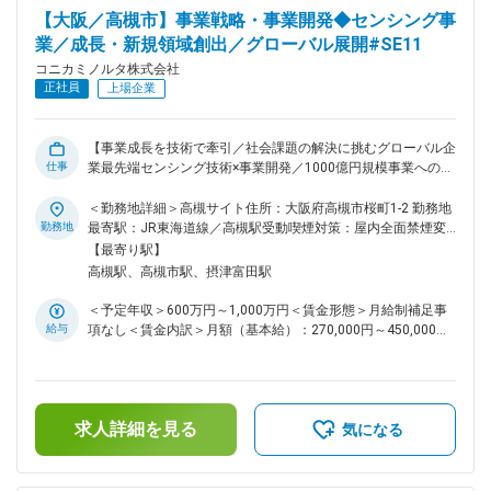
【大阪／高槻市】事業戦略・事業開発◆センシング事
業／成長・新規領域創出／グローバル展開#SE11
コニカミノルタ株式会社
正社員
上場企業
【事業成長を技術で牽引／社会課題の解決に挑むグローバル企
仕事
業最先端センシング技術×事業開発／1000億円規模事業への成
長戦略を推進／市場開拓・アライアンス創出をリード】 ■職務
内容： センシング事業における事業戦略の立案・事業開発の
＜勤務地詳細＞高槻サイト住所：大阪府高槻市桜町1-2 勤務地
遂行をお任せいたします。 （1）成長領域：ハイパースペクト
勤務地
最寄駅：JR東海道線／高槻駅受動喫煙対策：屋内全面禁煙変
ルカメラ、自動車の外観計測事業を中心としたセンシング技術
更の範囲：会社の定める事業所（リモートワーク含む）
【最寄り駅】
の応用分野 （2）新領域：センシング事業の強みを活かした領
高槻駅、高槻市駅、摂津富田駅
域拡大 ■職務詳細： リーダーの下で下記を実行いただきま
す。 （1）自社の強み (特に尖った製品・技術)を活かした領域
＜予定年収＞600万円～1,000万円＜賃金形態＞月給制補足事
拡大の事業戦略の立案と事業開発の遂行 （2）社外との戦略的
給与
項なし＜賃金内訳＞月額（基本給）：270,000円～450,000円
アライアンス(M&A含む)手法検討と遂行 （3）継続成長を実現
＜月給＞270,000円～450,000円＜昇給有無＞有＜残業手当＞
するための探索活動 （4）新規事業化テーマのポートフォリオ
有＜給与補足＞※経験・スキルを考慮の上、決定します。■昇
管理 ※（3）と（4）は、将来的に業務内容を拡大したいテーマ
給：年1回■賞与：年2回（6月・12月）賃金はあくまでも目安
であり、中長期的に業務拡張をお願いしていきたいテーマ。 ■
の金額であり、選考を通じて上下する可能性があります。月給
仕事のやりがい： ・センシング事業は、当社の中でも成長領
求人詳細を見る
(月額)は固定手当を含めた表記です。
気になる
域として全社リソース (キャッシュ・技術人財)を優先的に投じ
る事業です。その中で戦略をリードする、重要度の非常に高
く、大変やりがいのある仕事です ・将来的には、ご自身で新