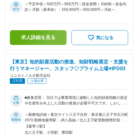
を社内メンバーと共に積極的に行っていただき、更なる使いや
＜予定年収＞500万円～800万円＜賃金形態＞月給制＜賃金内
すさやダントツ性能が開発されることを期待します。 ■業務内
給与
訳＞月額（基本給）：250,000円～500,000円＜月給＞
容： １）プロダクションプリント製品・オプション製品のシ
250,000円～500,000円＜昇給有無＞有＜残業手当＞有＜給与
ステムハードウェア開発 ２）システム設計、半導体部品全般
補足＞※経験・スキルを考慮の上、決定します。■昇給：年1回
の採用検討、回路/基板設計、基板評価 ３）プロダクションプ
■賞与：年2回（6月・12月）■モデル年収・主任クラス：500
リント製品・オプション製品に搭載するASIC/FPGA開発、シス
万円-570万円・係長クラス：620万円-840万円・管理職 ：
テム設計 ■仕事の魅力・やりがい： 社内HWエンジニアととも
求人詳細を見る
950万円-1400万円※上記金額は、あくまで目安・参考値となり
気になる
に、システム設計／基板設計を通じて、スキルアップが図れる
ます。賃金はあくまでも目安の金額であり、選考を通じて上下
とともに、自らの手で社会の求める付加価値の高い製品を構想
する可能性があります。月給(月額)は固定手当を含めた表記で
し具現化していけます。また画像設計やFW領域の開発者と一
す。
緒に作り上げていきますので、広く専門スキルを習得できる環
【東京】知的財産活動の推進、知財戦略策定・支援を
境であり、専門領域を拡大していける点は魅力です。個人のス
行うマネージャー、スタッフ◇プライム上場※IPD03
キルアップを支援する教育プログラムも多数あります。また社
外メーカーとの技術交流の場もたくさんあり、日々成長を感じ
コニカミノルタ株式会社
られます。 ■リモートワーク頻度について： 成果を創出する
正社員
上場企業
ために最適な環境を選択するという観点から、その時の担当テ
ーマ、状況により出社／リモートワークを選んでいます。 コ
ニカミノルタ全社で、現在週3日以上の出社を原則としており
■募集背景： 当社では事業環境に連動した知的財産戦略の策定
ます。 ■転職者へのメッセージ： 年齢・属性に関係なく、提
仕事
や生産性を向上した活動の推進が必要不可欠です。しかし、急
案した技術を受け入れる土壌があり、製品開発を通じて良い意
速に変化する市場環境や技術革新のスピードに対応するために
味で技術に没頭できる職場です。弊社の中核事業であるプロダ
は知的財産戦略を高度にするだけでなく、柔軟な思考力と着実
＜勤務地詳細＞東京サイト八王子住所：東京都八王子市石川町
クションプリント製品開発だからこそ、プロフェッショナルな
な実行力、生産性、スピード感をも高めることが求められてい
勤務地
2970 勤務地最寄駅：JR八高線／北八王子駅受動喫煙対策：屋
エンジニアが多く在籍しています。実業務を通じて「実現した
ます。そこで知的財産部の強化を図り、当社の企業価値向上に
内全面禁煙変更の範囲：会社の定める事業所（リモートワーク
【最寄り駅】
い夢」を見つけ、将来コニカミノルタを支え社会に発信してい
貢献に対して、リーダシップを発揮できる前向きな人財を募集
含む）
北八王子駅、小宮駅、豊田駅
けるエンジニアに成長していける、そのようなチャレンジする
しています。 ■解決したい課題： 当社知財部では、以下の課