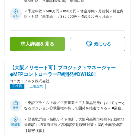
諏訪町駅、八幡駅(愛知県)、稲荷口駅
見を深められるほか、経営層、各事業部門、事業現場、さらに
することで事業利益に貢献する。 ・MFPだけでなく関連ソリ
は他社との協業や提案活動を通じて、幅広い影響力や企画立案
ューション・サービスとの連携を行い、顧客の利便性／生産性
＜予定年収＞600万円～850万円＜賃金形態＞月給制＜賃金内
力、推進力を身に付けることができます。 変更の範囲：会社
を高めるための制御FW／SW開発プロジェクトであり、国内外
給与
訳＞月額（基本給）：330,000円～450,000円＜月給＞
の定める業務
の多拠点で活動する100名を超える開発者を統率し成功に導く
330,000円～450,000円＜昇給有無＞有＜残業手当＞有＜給与
ことが期待される。 ・プロジェクトマネージャーとしての具
補足＞■年収は前職・経験を考慮の上、同社規程に準じ決定■
体的な役割としては、新製品・機能の開発に際して顧客価値を
裁量労働手当支給有：適用時は本給の14％を上乗せ（残業時
関連部門（販売会社、商品企画、サービスなど）と連携しなが
間約15H分に相当）※固定残業制度ではございません■昇給：年
ら検討し、機能仕様や全体制御の策定を行い、プロジェクトス
求人詳細を見る
1回■賞与：年2回（6月・12月）賃金はあくまでも目安の金額
気になる
コープの決定、開発計画の策定、QCD管理、他部門（販売会
であり、選考を通じて上下する可能性があります。月給(月額)
社、商品企画、設計・開発、品質保証、サービス、製造など）
は固定手当を含めた表記です。
との連携を推進する。 【変更の範囲：会社の定める業務】 ■
やりがい： ・主要事業の主力製品開発においてキーとなるポ
【大阪／リモート可】プロジェクトマネージャー
ジションで、裁量権を持って開発を推進できるため、社内での
◆MFPコントローラーFW開発#DWH201
注目度が高く、やりがいがあります。 MFPだけでなく関連ソ
リューション・サービス含めて利益を拡大させており、開発す
コニカミノルタ株式会社
るFW／SW技術も進化し続けているため、スキル伸長の機会に
正社員
上場企業
恵まれています。 ・複雑な製品で、関連するステークホルダ
ーも多いため、難易度は比較的高いですが、裁量権が多くプロ
ジェクトマネジメントの醍醐味を味わえます。 開発成果物を
～東証プライム上場／主要事業の主力製品開発においてキーと
使っていただいている顧客が多く、市場価値の高いサービス開
仕事
なるポジション◎裁量権を持って開発を推進できる～ ■業務内
発ができるため、開発者としての喜びが多くあります。 ・FW
容： ～MFPおよび関連ソリューション・サービス（DX推進）
組込み開発におけるマネージメント経験を獲得（MFPの複雑な
による顧客課題の解決～ ・コニカミノルタの主力製品である
＜勤務地詳細＞高槻サイト住所：大阪府高槻市桜町1-2 勤務地
組込み開発を指導・統率）でき、他製品開発に応用できる様に
MFP（Multi Function Peripheral）開発において、顧客価値
勤務地
最寄駅：JR東海道線／高槻駅受動喫煙対策：屋内全面禁煙変
なります。 ・海外開発拠点と連携した、多文化コミュニケー
を高めるコントローラーFWの開発プロジェクトを開発リーダ
更の範囲：会社の定める事業所（リモートワーク含む）
【最寄り駅】
ション経験を獲得できます。 変更の範囲：本文参照