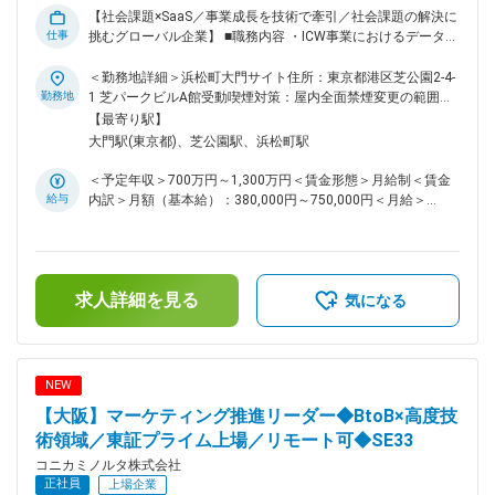
は、顧客の機密情報を守ることに直結します。 「自分の仕事
【社会課題×SaaS／事業成長を技術で牽引／社会課題の解決に
が企業の信頼を守っている」という確かな手応えがあります。
仕事
挑むグローバル企業】 ■職務内容 ・ICW事業におけるデータプ
・技術と経営をつなぐ役割 単に手を動かすだけでなく、技術
ラットフォームのアーキテクチャ設計・技術戦略の策定および
的なリスクをビジネスへの影響度（リスク）に翻訳し、組織と
全体リード ・Databricksを中核としたLakehouse型データ基盤
＜勤務地詳細＞浜松町大門サイト住所：東京都港区芝公園2-4-
しての判断を導く高度なスキルが身につきます。 ・長期的な
の設計方針策定・アーキテクチャ設計・最適化 ・データ基盤
勤務地
1 芝パークビルA館受動喫煙対策：屋内全面禁煙変更の範囲：
キャリア形成 腰を据えて技術に向き合える環境です。ベテラ
における非機能要件（スケーラビリティ、可用性、セキュリテ
会社の定める事業所（リモートワーク含む）
【最寄り駅】
ン層が厚い組織の中で、着実に専門性を深めていただけます。
ィ、コスト）の設計および統括 ・各プロダクトおよび業務シ
大門駅(東京都)、芝公園駅、浜松町駅
変更の範囲：会社の定める業務
ステムとのデータ統合方針の策定（ETL／ELT、ストリーミン
グ含む） ・データパイプライン設計・実装における技術的意
＜予定年収＞700万円～1,300万円＜賃金形態＞月給制＜賃金
思決定およびレビュー ・データ品質・監視・運用設計の方針
給与
内訳＞月額（基本給）：380,000円～750,000円＜月給＞
策定およびSRE観点での安定稼働のリード ・データガバナン
380,000円～750,000円＜昇給有無＞有＜残業手当＞有＜給与
スおよびアクセス制御（RBAC）の設計方針策定 ・Databricks
補足＞※経験・スキルを考慮の上、決定します。■昇給：年1回
およびクラウド基盤のコスト最適化方針の策定・管理 ・Data
■賞与：年2回（6月・12月）賃金はあくまでも目安の金額であ
／AIエンジニア、PFエンジニア、Analytics Engineer等と連携
り、選考を通じて上下する可能性があります。月給(月額)は固
した開発推進および技術リード ・チームの技術力向上に向け
求人詳細を見る
定手当を含めた表記です。
気になる
たレビュー、標準化、ベストプラクティスの整備 ■仕事の魅力
／やりがい／将来ビジョン ・複数のB2B SaaS（KOTOBAL／
COCOMITE／tomoLinks等）を横断するデータを統合し、事
業の意思決定を支えるデータプラットフォームの中核設計をリ
NEW
ードできるポジション ・Databricksを中核としたLakehouse型
【大阪】マーケティング推進リーダー◆BtoB×高度技
データ基盤の立ち上げ・高度化において、アーキテクチャおよ
び技術方針の策定を主導できる環境 ・単なる基盤構築ではな
術領域／東証プライム上場／リモート可◆SE33
く、事業KPI（MRR、LTV、チャーン等）やAI活用に直結する
コニカミノルタ株式会社
価値創出型データ基盤の設計責任を担うことができる ・
正社員
上場企業
RevOps／Data・AIエンジニア／プロダクトチームと連携し、