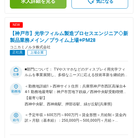
求人詳細を見る
定手当を含めた表記です。
気になる
装置、ウェブハンドリング装置の設備導入や設備改善が必要に
なっており設計、製作、工事、導入後の性能確認まで一連のエ
ンジニアリング業務をスピーディーに実行することが喫緊の課
題です。そのため専門領域の技術者増員を急速に進めていきた
NEW
いと考えています。 【仕事内容】 製膜プラント装置技術者と
【神戸市】光学フィルム製造プロセスエンジニア◇新
して設備投資立案から装置設計、改良保全、生産効率化、日々
のオペレーションまで幅広くお任せします。 新工場建設・新
製品業務メイン／プライム上場※PM28
規導入などプラントエンジについては業者調整、工事・安全・
コニカミノルタ株式会社
予算の管理も実行していただきます。 その中で設備故障、効
正社員
上場企業
率化に向けた課題の抽出、真因掘り下げ、対策検討し実行に移
していただきます。 【具体的には】 ・新規設備の設計・導入
業務・安定化施策 ※こちらがメイン業務になります ・設備保
■部門について： TVやスマホなどのディスプレイ用光学フィ
全、故障予防に向けた保全計画立案、改善推進、予知保全立案
仕事
ルムを事業展開し、多様なニーズに応える技術革新を継続的に
導入 ・安全対策業務（設備本質安全設計、FMEA) ・エネルギ
行っています。従来のTACフィルムに加え、進化型COP系の
ー効率化、予知保全等の新技術企画導入 【ポジションの魅
「SANUQI」やアクリル系の「SAZMA」などの新樹脂フィルム
＜勤務地詳細1＞西神サイト住所：兵庫県神戸市西区高塚台4-
力】 生産設備の高度化・複雑化が進む中、設備設計・保全・
を展開し、当社独自の製造方法によるフィルムの機能的差別化
勤務地
4-1 勤務地最寄駅：神戸市営地下鉄線／西神中央駅受動喫煙対
改善のいずれにおいても現場視点と技術的探究心が求められて
により、ディスプレイ業界に新たな価値を提供しています。 ■
策：屋内全面禁煙＜勤務地詳細2＞神戸サイト住所：兵庫県神
【最寄り駅】
います。 設備全体の信頼性設計（信頼性工学）、プロセス効
募集の目的・背景： 多様化し続けるディスプレイ業界におい
戸市西区高塚台1-5-3 勤務地最寄駅：神戸市営地下鉄線／西神
西神中央駅、西神南駅、押部谷駅、緑が丘駅(兵庫県)
率化、次世代技術導入などにも関与できるポジションです。
て、新たな機能を持つ新規光学フィルムの供給が常に求められ
中央駅受動喫煙対策：屋内全面禁煙変更の範囲：会社の定める
変更の範囲：会社の定める業務
ています。定常的に新規製品の開発を進めており、そのための
事業所（リモートワーク含む）
＜予定年収＞600万円～800万円＜賃金形態＞月給制＜賃金内
設備改造設計や製品に応じたプロセス技術開発を推進していく
給与
訳＞月額（基本給）：250,000円～500,000円＜月給＞
ため、人員増強を進めています。 ■業務内容： 光学フィルム
250,000円～500,000円＜昇給有無＞有＜残業手当＞有＜給与
の生産プロセス技術部門において、開発部門等と連携し、製造
補足＞※経験・スキルを考慮の上、決定します。■昇給：年1回
工場での新製品立ち上げに向けたプロセス条件設計や、既存製
■賞与：年2回（6月・12月）賃金はあくまでも目安の金額であ