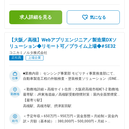
にビジネス展開しており、複合機、センシング、機能材料、
＜給与補足＞・昇給：年1回・賞与：年2回（6月・12月）モデ
SaaS、プロフェッショナルプリント、インクジェットコンポ
ル年収 ・主任クラス：500万円-570万円※年功序列制ではあり
ーネント、ヘルスケアなど様々な事業に採用面から関わること
ませんので、年齢には左右されません。 経験・スキルを考慮
ができます。 現在、会社として事業ポートフォリオの転換を
求人詳細を見る
の上、決定します。※上記金額は、あくまで目安・参考値とな
気になる
進めている最中であり、それらを促進するためにも人材採用に
ります。賃金はあくまでも目安の金額であり、選考を通じて上
おける重要度は高まっています。 その重要な人材採用という
下する可能性があります。月給(月額)は固定手当を含めた表記
ミッションに対して、大きな裁量を持って取り組める環境が当
です。
社にはあり、ご自身のアイデアをスピーディに業務に反映する
【大阪／高槻】Webアプリエンジニア／製造業DXソ
ことができます。 将来的にはHRBP、人材育成、研修、制度企
リューション◆リモート可／プライム上場◆#SE32
画、グローバル人事など幅広く人事としてのキャリアを積んで
いける環境です。 ■働き方： 週2日を出社日とし、その他の日
コニカミノルタ株式会社
は業務内容に応じて柔軟に運用中 ※OJT期間は出社日が増える
正社員
上場企業
可能性あり ■参考： 人財採用グループが運営するオウンドメ
ディア「シン・企業人」 https://shin-
kigyojin.konicaminolta.com/ 変更の範囲：会社の定める業務
■業務内容： センシング事業部 モビリティ事業推進部にて、
仕事
自動車製造工程の外観検査・塗装検査ソリューション（EINES
製品含む）から取得されるデータを活用した、Webアプリケー
ション／クラウドサービスの企画・設計・開発をご担当いただ
＜勤務地詳細＞高槻サイト住所：大阪府高槻市桜町1-2 勤務地
きます。 ■業務詳細： ・顧客（自動車メーカー／Tier1サプラ
勤務地
最寄駅：JR東海道線／高槻駅受動喫煙対策：屋内全面禁煙変
イヤー）の生産現場DXに向けたソリューション提案・PoCの
更の範囲：会社の定める事業所（リモートワーク含む）
【最寄り駅】
推進 ・装置データの収集から可視化、解析までのクラウドア
高槻駅、高槻市駅、摂津富田駅
ーキテクチャ設計および実装 ・グループ会社EINES（スペイ
ン）や欧州・中国拠点メンバーとのグローバル協働開発 ・ア
＜予定年収＞650万円～950万円＜賃金形態＞月給制＜賃金内
ジャイル開発による要件定義→設計→実装→テスト→運用まで
給与
訳＞月額（基本給）：380,000円～500,000円＜月給＞
の一気通貫した推進 ・生成AI／機械学習を組み込んだ次世代
380,000円～500,000円＜昇給有無＞有＜残業手当＞有＜給与