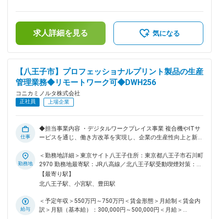
中国／北米）に向けた標準化推進 ■配属先の事業内容： ・セ
補足＞※経験・スキルを考慮の上、決定します。■昇給：年1回
ンシング事業部 モビリティ事業推進部は、自動車メーカーお
■賞与：年2回（6月・12月）賃金はあくまでも目安の金額であ
よびそれを支えるTier1サプライヤー向けに、外観検査・塗装
り、選考を通じて上下する可能性があります。月給(月額)は固
検査ソリューションを提供する事業を担っています。 ・グル
求人詳細を見る
定手当を含めた表記です。
気になる
ープ会社EINES（スペイン）の外観検査技術とコニカミノルタ
の画像処理／AI／センシング技術を融合し、欧州／北米／中国
／日本のグローバル4極体制でビジネスを展開しています。 ・
特に自動車の塗装工程は、品質・コスト・環境負荷（CO2、
【八王子市】プロフェッショナルプリント製品の生産
VOC、エネルギー消費）の観点で改善余地が大きく、当社が
管理業務◆リモートワーク可◆DWH256
今後最も注力する領域の一つです。 ■ポジションの魅力： ・
これまで培われた自動車塗装工程の現場知見を、当社の外観検
コニカミノルタ株式会社
査ソリューションと融合し、業界に新たな価値をもたらせる独
正社員
上場企業
自性の高いポジションです。 ・OEM・ペイントメーカー・設
備メーカーの垣根を越えて、塗装DXのエコシステムをゼロか
ら創り上げることができます。 ・カーボンニュートラル・省
◆担当事業内容 ・デジタルワークプレイス事業 複合機やITサ
エネ・品質改善という社会的意義の大きなテーマに取り組むこ
仕事
ービスを通じ、働き方改革を実現し、企業の生産性向上と新し
とができます。 ・グローバル（欧州・中国・北米）に展開す
いワークスタイルを支える事業 ・プロフェッショナルプリン
る事業のため、海外OEMとの協業機会も豊富です。 ・事業立
ト事業 商業・産業印刷の最前線で、最先端デジタル印刷技術
＜勤務地詳細＞東京サイト八王子住所：東京都八王子市石川町
ち上げフェーズのため裁量が大きく、自らソリューションを設
を提供し、ビジネスの創造性と価値創出を支える事業 ◆仕事内
勤務地
2970 勤務地最寄駅：JR八高線／北八王子駅受動喫煙対策：屋
計し、市場へ展開する手応えを得られます。 ■リモートワーク
容 生産管理は、製品を「必要な量・品質・タイミング」で届
内全面禁煙変更の範囲：会社の定める事業所（リモートワーク
【最寄り駅】
頻度： 週2～3日を出社日とし、その他は業務内容に応じて柔
けるため、需要予測から生産計画、在庫・納期管理までを統括
含む）
北八王子駅、小宮駅、豊田駅
軟に運用しています。 ※顧客訪問や現場での実証実験が多い時
する業務です。 自社の生産拠点及び社外の生産委託先で生産
期は、出社・出張が増えます。 変更の範囲：会社の定める業
される製品を対象に、社内外の関係者と連携し、安定供給とコ
＜予定年収＞550万円～750万円＜賃金形態＞月給制＜賃金内
務
スト最適化を実現します。 ◆主な業務 ・販売所要変動に伴う
給与
訳＞月額（基本給）：300,000円～500,000円＜月給＞
関連部門/自社生産拠点/生産委託先との生産数量調整 ・関連
300,000円～500,000円＜昇給有無＞有＜残業手当＞有＜給与