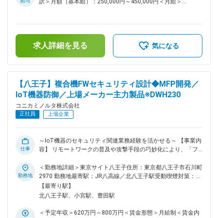
給与
訳＞月額（基本給）：250,000円～450,000円＜月給＞
導 （2）デジタルソリューションの開発・導入：AIや機械学習
250,000円～450,000円＜昇給有無＞有＜残業手当＞有＜給与
等を用いたデータサイエンスソリューションや、 ITアーキテ
補足＞※経験・スキルを考慮の上、決定します。■昇給：年1回
クチャの構成設計・エンジニアリングまでを担当 （3）デジタ
■賞与：年2回（6月・12月）賃金はあくまでも目安の金額であ
ルソリューション導入後のエンドユーザーサポート：導入現場
り、選考を通じて上下する可能性があります。月給(月額)は固
での効果測定と改善、高度化（必要に応じて保守やメンテ）
求人詳細を見る
定手当を含めた表記です。
気になる
（4）ITインフラ・セキュリティの設計と構築 ■所属部門の役
割： デジタルマニュファクチャリング革新部はコニカミノル
タグループのDXを牽引する部署です。 AIによる業務プロセス
高度化、IoTによるデータ収集・可視化・価値創造、SCMのグ
【八王子】複合機FWセキュリティ設計◆MFP開発／
ローバル連携、顧客の課題解決など、「ものづくりの現場 × デ
IoT機器防御／上場メーカー主力製品※DWH230
ジタル」をキーワードとして事業貢献を続けています。 ■仕事
の魅力・やりがい： ・企画～開発～導入～運用定着まで一貫
コニカミノルタ株式会社
して携わることで、技術スキルだけでなくビジネススキルも大
正社員
上場企業
きく成長できます。 ・大企業のスケールと裁量の大きさが共
存し、スピード感をもって新しい施策に挑戦しやすい環境で
す。 ・現場や顧客と近い距離で課題発見・解決に取り組める
～IoT機器のセキュリティ関連業務経験を活かせる～ 【事業内
ため、成果が可視化され、“喜ばれる実感”が得られやすいで
仕事
容】 リモートワークの普及や攻撃手段の巧妙化により、「フ
す。 ・職種や専門分野の垣根を超えて多様なメンバーと連携
ァイアウォールで守られた社内ネットワークは安全である」と
しながら進めるため、幅広い知見・人脈を築けます。 ・将来
いう従来の常識が崩れています。たとえファイアウォールで社
＜勤務地詳細＞東京サイト八王子住所：東京都八王子市石川町
のキャリアとして、ビジネス企画、コンサルタント、プロジェ
内ネットワークが保護されていたとしても、ネットワークに繋
勤務地
2970 勤務地最寄駅：JR八高線／北八王子駅受動喫煙対策：屋
クトマネージャー、アーキテクト、データサイエンティストな
がる機器の状態に異常がないかを監視することが求められま
内全面禁煙変更の範囲：会社の定める事業所（リモートワーク
【最寄り駅】
ど、さまざまな道が開けます。 変更の範囲：会社の定める業
す。コニカミノルタでは、オフィス複合機、プリンタやIoT機
含む）
北八王子駅、小宮駅、豊田駅
務
器などのネットワークに接続される機器を脅威から守る技術を
搭載し、お客様に安心と安全をご提供します。 【仕事内容】
＜予定年収＞620万円～800万円＜賃金形態＞月給制＜賃金内