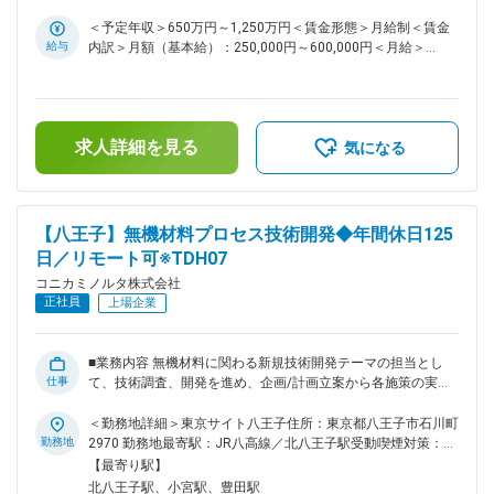
ロフェッショナル集団として進化し続ける必要があります。こ
の進化を加速するため、知的財産のライセンス業務に精通した
＜予定年収＞650万円～1,250万円＜賃金形態＞月給制＜賃金
プロフェッショナルをキャリア採用にて募集いたします。 ■解
給与
内訳＞月額（基本給）：250,000円～600,000円＜月給＞
決したい課題： ・特許・技術ライセンスに関する交渉・契約
250,000円～600,000円＜昇給有無＞有＜残業手当＞有＜給与
実務の強化 ・他社とのクロスライセンスや係争対応における
補足＞※経験・スキルを考慮の上、決定します。■昇給/賞与■
戦略立案力の強化 ・知財収益化モデルの実行体制の構築 ■仕
昇給：年1回 / 賞与：年2回（6月・12月）賃金はあくまでも目
事内容： ・自社保有特許のライセンスアウト戦略の立案と実
安の金額であり、選考を通じて上下する可能性があります。月
行 ・他社特許のライセンスイン戦略の立案と実行 ・クロスラ
求人詳細を見る
給(月額)は固定手当を含めた表記です。
気になる
イセンス交渉、係争対応 ・社内関係部門（開発・法務・事業
部門等）との連携による知財活用支援 ■ポジションの魅力：
知財戦略の実行を中核となって担うポジションです。 経営層
や開発部門と密接に連携し、事業成長に直接貢献できる環境で
【八王子】無機材料プロセス技術開発◆年間休日125
す。 特許・技術ライセンスに関する高度な専門性を活かし、
日／リモート可※TDH07
戦略立案から実行まで一貫して関与できます。 海外企業との
交渉や係争対応など、国際的な実務経験を積む機会が豊富にあ
コニカミノルタ株式会社
ります。 知財部門内でのキャリアパスはもちろんのこと、マ
正社員
上場企業
ネジメントへのステップアップも視野に入れた自己成長のチャ
ンスもあります。 ■リモートワーク頻度： リモートワークと
フレックスを活用しながら、ワークライフバランスを取れるよ
■業務内容 無機材料に関わる新規技術開発テーマの担当とし
う、柔軟な勤務スタイルで働いています。 尚、コニカミノル
仕事
て、技術調査、開発を進め、企画/計画立案から各施策の実
タ全社として、最低週2回の出社を原則としています。 変更の
行、実験、評価、日々のオペレーションまで幅広く活躍を頂き
範囲：会社の定める業務
ます。その中で実験結果や事実を正確に把握して課題を抽出
＜勤務地詳細＞東京サイト八王子住所：東京都八王子市石川町
し、その課題に対する解決策を考察して実行に移して頂きま
勤務地
2970 勤務地最寄駅：JR八高線／北八王子駅受動喫煙対策：屋
す。 社内の関連部門や社外企業とも接しながら、特許や論文
内全面禁煙変更の範囲：会社の定める事業所（リモートワーク
【最寄り駅】
の調査も入れ、必要に応じて展示会や研修/学会等からも情報
含む）
北八王子駅、小宮駅、豊田駅