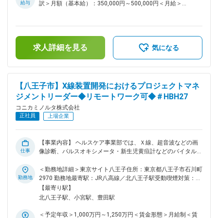
コニカミノルタの主力製品であるMFP（Multi Function
給与
訳＞月額（基本給）：350,000円～500,000円＜月給＞
Peripheral）開発において、セキュリティの価値を高めて顧客
350,000円～500,000円＜昇給有無＞有＜残業手当＞有＜給与
に提供することで、事業貢献いただきます。昨今、セキュリテ
補足＞※経験・スキルを考慮の上、決定します。■昇給：年1回
ィ規格は複雑かつ高度な要件が求められており、市場の脆弱性
■賞与：年2回（6月・12月）賃金はあくまでも目安の金額であ
指摘に素早く対応することの重要性も増しています。加えて、
り、選考を通じて上下する可能性があります。月給(月額)は固
セキュリティ予防だけでなく、検知と修復などサービス性の向
求人詳細を見る
定手当を含めた表記です。
気になる
上も求められています。MFPだけでなく関連ソリューション・
サービスとの連携も検討し、顧客に安心・安全の価値をご提供
していきます。 セキュリティ開発の具体的な役割： 新製品・
現行製品の開発においてセキュリティ価値を関連部門（販売会
【八王子市】X線装置開発におけるプロジェクトマネ
社、商品企画、サービスなど）と連携しながら定義し、実現手
ジメントリーダー◆リモートワーク可◆＃HBH27
段の検討を行い、プロジェクトスコープの決定、開発計画の策
定、実際の開発を推進していただきます。 【ポジションの魅
コニカミノルタ株式会社
力】 従来のオフィス中心の働き方からリモートワーク／オフ
正社員
上場企業
ィス分散など働く場所に依存しない働き方に変わっていく中
で、セキュリティリスクは増々高まっています。セキュリティ
技術を通じて、顧客のお困りごとを解決し、誰もが働きやすい
【事業内容】 ヘルスケア事業部では、Ｘ線、超音波などの画
環境の提供をすることで社会への貢献ができます。MFPだけで
仕事
像診断、パルスオキシメータ・新生児黄疸計などのバイタルセ
なく関連ソリューション・サービス含めて利益を拡大させてお
ンシング、医療ICTサービスを融合したヘルスケアソリューシ
り、関連するソフトウェア技術も進化し続けているため、スキ
ョンを提供しています。 【魅力/やりがい】 医療機器に求めら
＜勤務地詳細＞東京サイト八王子住所：東京都八王子市石川町
ル伸長の機会に恵まれた環境です。オフィス複合機のセキュリ
れる高水準の品質に応える技術を習得しつつ、自ら開発した製
勤務地
2970 勤務地最寄駅：JR八高線／北八王子駅受動喫煙対策：屋
ティ技術開発を進めることで、セキュリティ知識と技術を獲得
品が医療の現場でどのように使われ、役に立っているかを実感
内全面禁煙変更の範囲：会社の定める事業所（リモートワーク
【最寄り駅】
でき、他のIoT機器開発にスキルや知見を応用できます。 変更
することができます。 【募集の目的・背景】 動態技術を搭載
含む）
北八王子駅、小宮駅、豊田駅
の範囲：会社の定める業務
したX線システムはグローバルに展開する商材として重要な位
置づけであり、動態とX線システムの両技術を有する技術者が
＜予定年収＞1,000万円～1,250万円＜賃金形態＞月給制＜賃