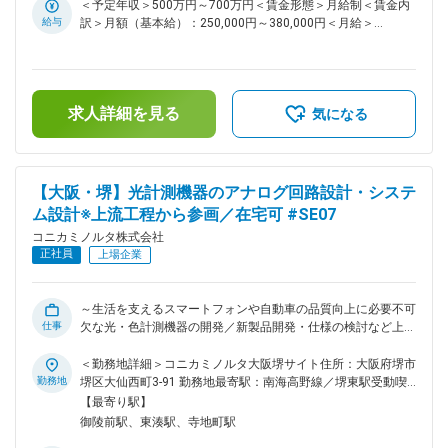
品の情報もあるため、経験が無い方でも、OJTにより業務の
＜予定年収＞500万円～700万円＜賃金形態＞月給制＜賃金内
理解を深めていけます。数年経験を積んだ後、製品化を推進す
給与
訳＞月額（基本給）：250,000円～380,000円＜月給＞
るリーダーの役割を期待します。 ■製品情報： 複合機／複写
250,000円～380,000円＜昇給有無＞有＜残業手当＞有＜給与
機／複合機周辺機器 ■事業内容： MFP製品の本体/オプション
補足＞※経験・スキルを考慮の上、決定します。■昇給：年1回
類含めたシステム全体のソフトウエア品質の確保と顧客満足度
■賞与：年2回（6月・12月）■モデル年収・主任クラス：500
向上 ■仕事の魅力： ・MFP製品は、様々な情報通信技術やアプ
万円～570万円・係長クラス：620万円～840万円・管理職：
リケーションとの融合により多機能化しており、お客様のワー
求人詳細を見る
950万円～1,400万円※上記金額は、あくまで目安・参考値とな
気になる
クプレイスにおける様々な課題を解決することができます。こ
ります。賃金はあくまでも目安の金額であり、選考を通じて上
れに伴い、品質保証に対する考え方も従来の「出来上がった製
下する可能性があります。月給(月額)は固定手当を含めた表記
品の品質を保証する」という概念から「新しい価値を継続的に
です。
提供する」という概念への変革が必要です。 ・製品の進化と
【大阪・堺】光計測機器のアナログ回路設計・システ
共に、自らの能力も進化させつつ、自らの裁量で品質保証業務
ム設計※上流工程から参画／在宅可 #SE07
を行いながらお客様に喜んでもらえる価値提供が実践できま
す。 併せて資格取得など、ソフトウェア品質保証の業務を通
コニカミノルタ株式会社
してスキルアップが図れます。 ■リモートワーク頻度につい
正社員
上場企業
て： 原則出社が望ましいが、週1度程度のリモートワークが可
能です。 ■転職者へのメッセージ： 事業環境の大きな変化の
中にありますが、依然としてMFP事業はコニカミノルタの収益
～生活を支えるスマートフォンや自動車の品質向上に必要不可
の柱です。 組織は様々なバックグラウンドを持つメンバーで
仕事
欠な光・色計測機器の開発／新製品開発・仕様の検討など上流
構成されており、それぞれの個性を活かし、共に協力し合える
から携わる／将来的に開発リーダーとして組織を牽引～ ■業務
仲間が集まった雰囲気の良い職場です。あなたの経験を活か
概要： 生活を支えるスマートフォンや自動車の品質向上に必
＜勤務地詳細＞コニカミノルタ大阪堺サイト住所：大阪府堺市
し、一緒に魅力ある製品作りをしていきませんか。 変更の範
要不可欠な光・色計測機器の開発。電気設計技術者として以下
勤務地
堺区大仙西町3-91 勤務地最寄駅：南海高野線／堺東駅受動喫
囲：会社の定める業務
業務に携わって頂きます。 光・色計測機器の回路設計を機種
煙対策：敷地内全面禁煙変更の範囲：会社の定める事業所（リ
【最寄り駅】
の主担当として推進していただきます。 また経験に応じて、
モートワーク含む）
御陵前駅、東湊駅、寺地町駅
機種横断のシステム開発、技術開発を推進していただきます。