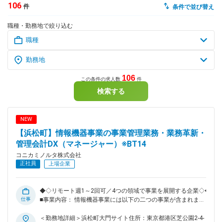
106
件
条件で並び替え
dodaチャットサポート
職種・勤務地で絞り込む
対応時間：10:00～22:00(日曜・年末年始を除く)
自動案内は24時間365日対応
転職の「モヤモヤ」、一人で悩まず
気軽に相談してみませんか？
dodaの使い方は？
今の仕事を続けるべき？
106
この条件の求人数
件
検索する
ヘルプ
サイトマップ
NEW
【浜松町】情報機器事業の事業管理業務・業務革新・
管理会計DX（マネージャー）※BT14
コニカミノルタ株式会社
正社員
上場企業
◆◇リモート週1～2回可／4つの領域で事業を展開する企業◇◆
仕事
■事業内容： 情報機器事業には以下の二つの事業が含まれま
す。 （1）デジタルワークプレイス事業 複合機及び関連消耗
品の開発・製造・販売、並びに関連サービス・ソリューショ
＜勤務地詳細＞浜松町大門サイト住所：東京都港区芝公園2-4-