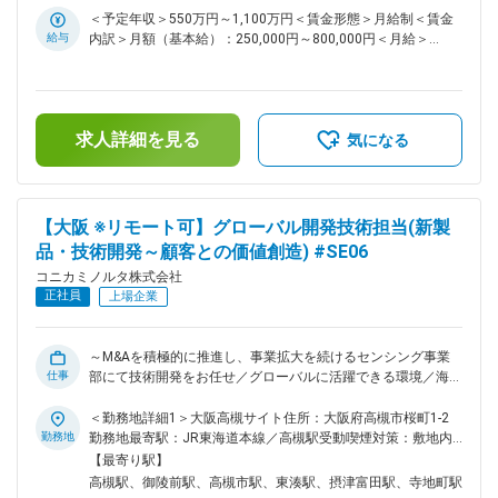
場もたくさんあります。 変更の範囲：会社の定める業務
題に直面しています。 ・事業環境の急激な変化への迅速な対
＜予定年収＞550万円～1,100万円＜賃金形態＞月給制＜賃金
応 技術革新、競争環境の変化に応じた柔軟且つ迅速な知財戦
給与
内訳＞月額（基本給）：250,000円～800,000円＜月給＞
略の立案と実行が必要。 ・生産性とスピードの向上 AI・デ
250,000円～800,000円＜昇給有無＞有＜残業手当＞有＜給与
ータ活用による業務効率化やプロセス改革の継続的な推進が必
補足＞※経験・スキルを考慮の上、決定します。■昇給：年1回
要。 ・知財の事業貢献 新規事業の立ち上げ、成長の知財に
■賞与：年2回（6月・12月）賃金はあくまでも目安の金額であ
よる一層の貢献が必要。 ■業務内容： 知的財産部のメンバー
り、選考を通じて上下する可能性があります。月給(月額)は固
またはマネージャーとして以下の業務を担当していただきま
求人詳細を見る
定手当を含めた表記です。
気になる
す。 （1）知的財産戦略の策定、提案 （2）リエゾン業務（発
明発掘業務） （3）国内外の特許出願・権利化業務 （4）自社
知的財産活用及び他社知的財産対応業務 （5）知的財産組織の
管理、運営、改革案の策定及び推進（マネージャー職のみ）
【大阪 ※リモート可】グローバル開発技術担当(新製
（6）特許事務所のマネジメント、調整業務 ・ご経験や技術的
品・技術開発～顧客との価値創造) #SE06
バックグラウンド等を踏まえて、インダストリー、ヘルスケ
ア、プロフェッショナルプリント、デジタルワークプレイス
コニカミノルタ株式会社
等、いずれかの事業を担当し事業戦略から落とし込んだ知財戦
正社員
上場企業
略の策定から特許出願、クリアランス、争訟まで幅広い業務に
携わっていただきます。 ・担当の事業によりご担当いただく
特許出願の件数は変動しますが、年間数十件程度の特許出願・
～M&Aを積極的に推進し、事業拡大を続けるセンシング事業
権利化を担当します。明細書作成を含む事務的な業務は特許事
仕事
部にて技術開発をお任せ／グローバルに活躍できる環境／海外
務所に依頼するケースが多いため、戦略面や方針策定、発明発
売上比率8割を超えるグローバルカンパニー／大きな変革期フ
掘に注力することが可能です。 ・国内特許・海外特許の割合
ェーズ～ ■業務概要： センシング事業本部の開発部または外
＜勤務地詳細1＞大阪高槻サイト住所：大阪府高槻市桜町1-2
は半々程度で英語を使う頻度は高いですが、読み書きがメイン
観計測事業推進部でセンシング事業本部製品の技術開発、設
勤務地
勤務地最寄駅：JR東海道本線／高槻駅受動喫煙対策：敷地内
です。 ■魅力： 当社は知的財産部門の強化・拡大に取り組み
計、顧客との価値創造、センシングビジネスを学んで、グロー
全面禁煙＜勤務地詳細2＞コニカミノルタ大阪堺サイト住所：
【最寄り駅】
始めたところであり、志向・経験・適性に応じて裁量の大きい
バルな開発プロジェクトへの参画や、リードを期待しておりま
大阪府堺市堺区大仙西町3-91 勤務地最寄駅：南海高野線／堺
高槻駅、御陵前駅、高槻市駅、東湊駅、摂津富田駅、寺地町駅
役割や重点領域の担当（プロジェクトリーダー等）をお任せし
す。入社後はセンシング事業本部の技術部署を学んでいただい