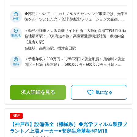
データを起点とした事業成長を技術面からリードできる ・将
来的には、リアルタイムデータ処理、AI基盤（MLOps／
◆部門について コニカミノルタのセンシング事業では、光学技
Feature Platform）への拡張など、データ・AI基盤全体の技術
仕事
術をルーツとした光・色計測機器/ソリューションの企画、開
責任者としてのキャリア形成が可能 ・不確実性の高い環境に
発、製造、販売を行っています。 当社の光・色計測機器は特
おいて、技術選定・アーキテクチャ設計・開発方針の意思決定
に自動車の内外装やスマートフォンのディスプレイの品質向上
＜勤務地詳細＞大阪高槻サイト住所：大阪府高槻市桜町1-2 勤
を担うリードエンジニアとしての役割を期待 変更の範囲：会
に貢献しており、直近では自動車の外観検査やハイパースペク
勤務地
務地最寄駅：JR東海道本線／高槻駅受動喫煙対策：敷地内全
社の定める業務
トルイメージング（HSI）などの新しい分野にも進出していま
面禁煙変更の範囲：会社の定める事業所（リモートワーク含
【最寄り駅】
す。 ドイツ、アメリカ、スペイン、フィンランドに開発拠
む）
高槻駅、高槻市駅、摂津富田駅
点、ヨーロッパ、アメリカ、中国、韓国、シンガポールに販売
会社を有し、グローバルにビジネス展開しています。 ◆解決し
＜予定年収＞800万円～1,250万円＜賃金形態＞月給制＜賃金
たい課題 ・データドリブンな意思決定・マーケティングの未
給与
内訳＞月額（基本給）：500,000円～600,000円＜月給＞
成熟 ・グローバルでのマーケティング戦略・KPI・オペレーシ
500,000円～600,000円＜昇給有無＞有＜残業手当＞有＜給与
ョンの不統一 ・CRM／MA未整備によるリード管理・活用の非
補足＞※経験・スキルを考慮の上、決定します。■昇給：年1回
効率 ・地域ごとに分断されたマーケティング・顧客データの
■賞与：年2回（6月・12月）賃金はあくまでも目安の金額であ
統合 ・マーケティングと営業の連携不足（リード連携・可視
り、選考を通じて上下する可能性があります。月給(月額)は固
化不足） ◆仕事内容 ・マーケティングCoEの立上げおよび運
求人詳細を見る
定手当を含めた表記です。
気になる
営（ガバナンス・KPI設計・標準化） ・グローバルCRMおよび
Marketing Automation導入プロジェクトのリード ・マーケテ
ィング戦略の策定と実行（リード創出・育成） ・顧客データ
活用によるマーケティング高度化（分析・施策改善） ・営業
NEW
部門との連携によるプロセス最適化（SFA連携など） ・グロー
【神戸市】設備保全（機械系）◆光学フィルム製膜プ
バル各拠点との調整・展開推進 ・プロジェクト／チームマネ
ジメント ◆ポジションの魅力 ・グローバル横断でマーケティ
ラント／上場メーカー×安定生産基盤※PM18
ング変革をリードできる高い裁量 ・CRM導入＋組織立ち上げ