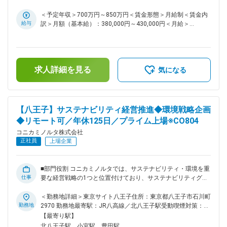
を収集し、より効率的で効果的と思われる開発プロセス手法、
オペレーションを試しながら技術開発を推進頂きます。更に主
＜予定年収＞700万円～850万円＜賃金形態＞月給制＜賃金内
軸のテーマを回しながら、組織のチーム/テーママネジメント
給与
訳＞月額（基本給）：380,000円～430,000円＜月給＞
も推進頂き、昨今進展が目覚ましい生成AIなどITツールも有効
380,000円～430,000円＜昇給有無＞有＜残業手当＞有＜給与
に活用することで新しいアイデアや成功・失敗事例、社外から
補足＞昇給：年1回賞与：年2回（6 月・12 月）■モデル年収・
得た技術トレンド情報などを組織内で共有しながら、主体的に
係長クラス：620 万円-840 万円※年功序列制ではありませんの
力強く新規技術開発を推進頂けるメンバーを募集しておりま
で、年齢には左右されません。経験・スキルを考慮の上、決定
す。 具体的には… ・無機材術、その製造プロセスを中心とし
求人詳細を見る
します。※上記金額は、あくまで目安・参考値となります。賃
気になる
た担当技術開発領域の計画立案と実行 ・関連部門との調整や
金はあくまでも目安の金額であり、選考を通じて上下する可能
すり合わせ ・組織のチーム/テーママネジメント ・論文、特
性があります。月給(月額)は固定手当を含めた表記です。
許、展示会、学会などから最新技術トレンドの調査 ・ITツー
ルを有効に活用したプロセス技術の向上とDX推進 ・成長に応
【八王子】サステナビリティ経営推進◆環境戦略企画
じ、重要な場での報告/プレゼンテーションの実施 ■事業内容
◆リモート可／年休125日／プライム上場※CO804
技術開発本部 デバイス技術開発センター プロセス技術開発部
はコニカミノルタ株式会社の新規デバイス技術開発や各事業の
コニカミノルタ株式会社
先行デバイス技術開発を担う部署です。微細加工技術、成形/
正社員
上場企業
成膜技術などコニカミノルタが培ってきた要素技術を進化さ
せ、次世代の事業創出へ繋げることを目指して活動していま
す。 所属するメンバーは様々な技術スキルと多様なバックグ
■部門役割 コニカミノルタでは、サステナビリティ・環境を重
ラウンドを持っており、互いを尊重しながらも活発に議論やア
仕事
要な経営戦略の1つと位置付けており、サステナビリティグル
イデアを出し合って切磋琢磨している部門です。 ■解決したい
ープは中長期経営戦略の立案を担う経営企画部の一翼を担って
課題 成長市場のニーズを捉え、そこに必要となるデバイス技
います。当グループは、経営戦略と一体となった長期環境ビジ
＜勤務地詳細＞東京サイト八王子住所：東京都八王子市石川町
術を生み出して事業化に繋げることが喫緊の課題です。 その
ョン・中期環境計画の企画立案および情報開示、目標達成に向
勤務地
2970 勤務地最寄駅：JR八高線／北八王子駅受動喫煙対策：屋
ためにはコニカミノルタが保有する要素技術を理解しながら
けた推進を担当しています。グローバル全事業領域および全グ
内全面禁煙変更の範囲：会社の定める事業所（リモートワーク
【最寄り駅】
も、それに捉われ過ぎずに新たな発想や技術を付加して進化さ
ループ会社の環境活動を統括し、特に企業成長・事業成長につ
含む）
北八王子駅、小宮駅、豊田駅