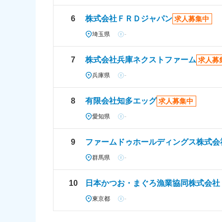
6
株式会社ＦＲＤジャパン
求人募集中
埼玉県
-
7
株式会社兵庫ネクストファーム
求人募
兵庫県
-
8
有限会社知多エッグ
求人募集中
愛知県
-
9
ファームドゥホールディングス株式会
群馬県
-
10
日本かつお・まぐろ漁業協同株式会社
東京都
-