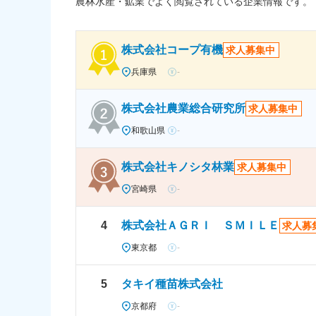
農林水産・鉱業でよく閲覧されている企業情報です。
株式会社コープ有機
求人募集中
兵庫県
-
株式会社農業総合研究所
求人募集中
和歌山県
-
株式会社キノシタ林業
求人募集中
宮崎県
-
4
株式会社ＡＧＲＩ ＳＭＩＬＥ
求人募
東京都
-
5
タキイ種苗株式会社
京都府
-