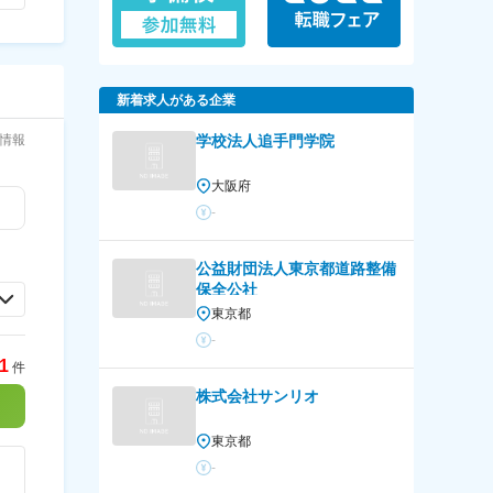
新着求人がある企業
情報
学校法人追手門学院
大阪府
-
公益財団法人東京都道路整備
保全公社
東京都
-
1
件
株式会社サンリオ
東京都
-