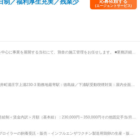
日制／福利厚生充実／残業少
応募依頼する
(エージェントサービス)
を中心に事業を展開する当社にて、鶏舎の施工管理をお任せします。 ■業務詳細：
 ・下請け業者の管理 ■評価制度：当社の評価制度では、社員
果に見合った評価を行うことを大切にしております。 そのため、コンピテンシー
評価制度を採用しており、結果ばかりではなく過程にも目を向けて、社員の評価を
の方と相談をしながら決めております。） 変更の範囲：会社の定める
町浦庄字上浦230-3 勤務地最寄駅：徳島線／下浦駅受動喫煙対策：屋内全面禁
給制＜賃金内訳＞月額（基本給）：230,000円～350,000円その他固定手当/月：
00円＜昇給有無＞有＜残業手当＞有＜給与補足＞■賞与：有（年2回／通年で4.0か月分（昨
5時間■手当（固定）：調整給■その他、手当：正月手当、宿・日直手当賃金はあく
ブロイラーの飼養受託・販売・インフルエンザワクチン製造用鶏卵の生産・販
る可能性があります。月給(月額)は固定手当を含めた表記です。
の輸入・販売・施工・システム鶏舎の建設・販売・ワクチン卵内接種機のシステ