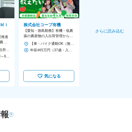
ＭＩ
株式会社コープ有機
【愛知・徳島勤務】有機・低農
さらに読み込む
薬の農産物の入出荷管理から販
業推進
売企画まで、幅広く担当しま
農業
【車・バイク通勤OK（無料駐車場あり）】 ■東海支所 愛知県一宮市大和町氏永字仲林140番1（一宮地方総合卸売市場内） ■徳島支所 徳島県徳島市川内町平石若松204番地6 ※受動喫煙対策あり
す。
1で立
＜勤務地詳細＞ 本社 住所：東京都千代田区神田小川町3-28-5 axle御茶ノ水102 勤務地最寄駅：東京メトロ千代田線／新御茶ノ水駅 受動喫煙対策：屋内全面禁煙 変更の範囲：会社の定める事業所（リモートワーク含む）
年収465万円（37歳・入社10年目・サブマネージャー）
＜予定年収＞ 500万円～650万円 ＜賃金形態＞ 月給制 ＜賃金内訳＞ 月額（基本給）：314,750円～409,176円 固定残業手当/月：101,916円～132,490円（固定残業時間45時間0分/月） 超過した時間外労働の残業手当は追加支給 ＜月給＞ 416,666円～541,666円（一律手当を含む） ＜昇給有無＞ 有 ＜残業手当＞ 有 賃金はあくまでも目安の金額であり、選考を通じて上下する可能性があります。 月給(月額)は固定手当を含めた表記です。
気になる
情報