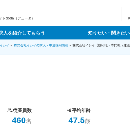
トdoda（デューダ）
求人を紹介してもらう
知りたい・聞きたい
イシイ
>
株式会社イシイの求人・中途採用情報
>
株式会社イシイ【技術職・専門職（建設
従業員数
平均年齢
460
47.5
名
歳