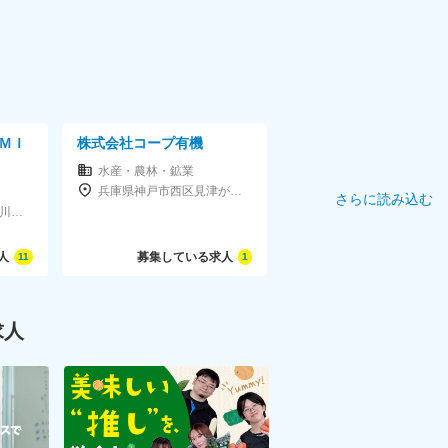
ＭＩ
株式会社コープ有機
水産・農林・鉱業
兵庫県神戸市西区見津が丘3-8-5 （コープ自然派・オレンジコープ事業連合内）
さらに読み込む
東京都千代田区神田小川町3-28-5axle御茶ノ水102
人
募集している求人
11
1
求人