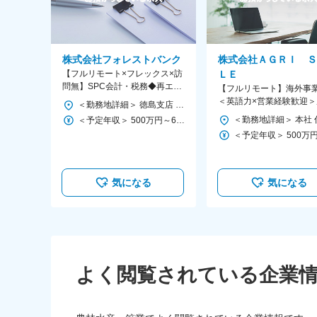
株式会社フォレストバンク
株式会社ＡＧＲＩ Ｓ
【フルリモート×フレックス×訪
ＬＥ
問無】SPC会計・税務◆再エネ
【フルリモート】海外事
事業／SPC案件中心で専門スキ
＜英語力×営業経験歓迎＞
＜勤務地詳細＞ 徳島支店 住所：徳島県徳島市中昭和町1丁目3番地 山一興業ビル5F 受動喫煙対策：屋内全面禁煙 変更の範囲：会社の定める事業所（リモートワーク含む）
ルを磨ける
と地域課題の解決へ！0→
＜予定年収＞ 500万円～600万円 ＜賃金形態＞ 月給制 ＜賃金内訳＞ 月額（基本給）：332,000円～387,000円 固定残業手当/月：28,000円～33,000円（固定残業時間10時間0分/月） 超過した時間外労働の残業手当は追加支給 ＜月給＞ 360,000円～420,000円（一律手当を含む） ＜昇給有無＞ 有 ＜残業手当＞ 有 ＜給与補足＞ ※年齢、経験を考慮の上、決定します。 ※賞与あり（年最大3回、2ヶ月分、業績に応じて支給） 賃金はあくまでも目安の金額であり、選考を通じて上下する可能性があります。 月給(月額)は固定手当を含めた表記です。
ち上げ～拡大
気になる
気になる
よく閲覧されている企業