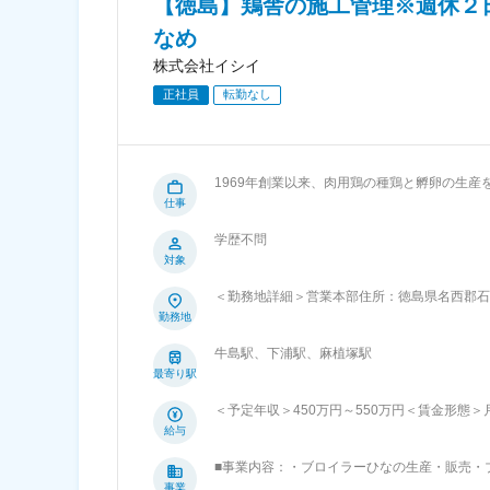
【徳島】鶏舎の施工管理※週休２
なめ
株式会社イシイ
正社員
転勤なし
1969年創業以来、肉用鶏の種鶏と孵卵の生産
・鶏舎の新設・リフォーム工事の施工管理 ・協力会社との窓口業務
仕事
一人一人が目標をもち、公正な評価・行動と成
学歴不問
（プロセス評価）とMBO（数値評価）による
対象
行っております。 ■働き方： ・週休：シフトによる週2日制です。※シフトの都合により、1日休みの週が発生する可能性があり
ます。 ・転勤：当面の間なし（年に一回希望を取り、社員
＜勤務地詳細＞営業本部住所：徳島県名西郡石井
業務
煙変更の範囲：無
勤務地
牛島駅、下浦駅、麻植塚駅
最寄り駅
＜予定年収＞450万円～550万円＜賃金形態＞月
10,000円＜月給＞240,000円～360,0
給与
年度実績））■時間外手当：実労働分／月平均
■事業内容：・ブロイラーひなの生産・販売・
までも目安の金額であり、選考を通じて上下す
売・養鶏機器の輸入・販売・施工・孵卵場機器
事業