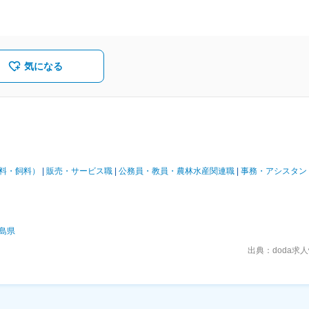
トフードの輸入・販売
気になる
料・飼料）
販売・サービス職
公務員・教員・農林水産関連職
事務・アシスタン
島県
出典：doda求