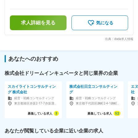
10,000,000円＜月額＞400,000円～833,333円（12分割）＜昇
同士が繋がりやすいです。 ■ポジション魅力 （1）面白いプロ
給有無＞有＜残業手当＞有＜給与補足＞経験・能力・貢献に応
ジェクトに取り組むことができる ・社会的な課題解決等、前
じて当社規定により優遇。ｽﾄｯｸｵﾌﾟｼｮﾝ等各種優遇策有賃金はあ
向きなテーマが多数 ・最先端のイノベーション・ビジネスモ
くまでも目安の金額であり、選考を通じて上下する可能性があ
デルに携われる ・海外プロジェクトにも挑戦可能 （2）スキ
求人詳細を見る
ります。月給(月額)は固定手当を含めた表記です。
気になる
ルが鍛えられ、成長を実感できる ・戦略×政策×技術 ・事業の
創出力・発想力を身に付けられる ■キャリアパス：ビジネスプ
ロデューサー≫マネジャー≫シニアマネジャー≫執行役員 戦
出典：doda求人情報
略コンサルティングのベースを身に着けた後には、ビジネスプ
ロデューサーとして、あらゆる成長ステージにおけるクライア
ントの課題・悩みに応えていただきます。尚、当社では特定分
あなたへのおすすめ
野や領域への専門特化・縦割り化を助長させるようなインダス
トリー・機能別プラクティス制は敷いておりません。 ■当社に
ついて 当社は現在、従来型の戦略コンサルティングサービス
株式会社ドリームインキュベータと同じ業界の企業
を超えた「ビジネスプロデュース」という視点・アプローチ
で、社会に大きなインパクトを与えるような事業創造に取り組
スカイライトコンサルティン
株式会社日立コンサルティン
エ
んでいます。個の力に加えて、組織自体も「事業創造のプラッ
グ 株式会社
グ
社
トフォーム」として、以下のケイパビリティを着実に蓄積して
経営・戦略コンサルティング
経営・戦略コンサルティング
きています。 ・戦略コンサルティングで培われた構想力 ・既
東京都港区赤坂2-17-7赤坂溜池タワー12F
東京都千代田区麹町2-4-1麹町大通りビル11F
存の豊富な事業ポートフォリオ ・技術・政策に関する広範か
つ深い知見 ・大企業・官公庁・ベンチャー起業家とのネット
募集している求人
3
募集している求人
52
ワーク ・投資ビジネスの豊富な知見 ・事業再生・事業経営の
経験値 変更の範囲：無
あなたが閲覧している企業に近い企業の求人