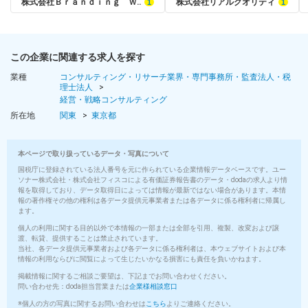
株式会社Ｂｒａｎｄｉｎｇ Ｗ‥
株式会社リアルクオリティ
この企業に関連する求人を探す
業種
コンサルティング・リサーチ業界・専門事務所・監査法人・税
理士法人
経営・戦略コンサルティング
所在地
関東
東京都
本ページで取り扱っているデータ・写真について
国税庁に登録されている法人番号を元に作られている企業情報データベースです。ユー
ソナー株式会社・株式会社フィスコによる有価証券報告書のデータ・dodaの求人より情
報を取得しており、データ取得日によっては情報が最新ではない場合があります。本情
報の著作権その他の権利は各データ提供元事業者または各データに係る権利者に帰属し
ます。
個人の利用に関する目的以外で本情報の一部または全部を引用、複製、改変および譲
渡、転貸、提供することは禁止されています。
当社、各データ提供元事業者および各データに係る権利者は、本ウェブサイトおよび本
情報の利用ならびに閲覧によって生じたいかなる損害にも責任を負いかねます。
掲載情報に関するご相談ご要望は、下記までお問い合わせください。
問い合わせ先：doda担当営業または
企業様相談窓口
※個人の方の写真に関するお問い合わせは
こちら
よりご連絡ください。