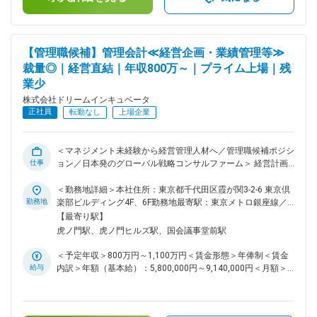
ショナルとしての成長＞ ◎会社の文化として、前例踏襲だけ
ではなく自ら「あるべき姿」を設定して推進することが期待さ
れるため、高い専門性の発揮とビジネス成果を実現するプロフ
ェッショナルとして成長することができます。 ◎成長を続け
【管理職候補】管理会計≪経営企画・業績管理等≫
るコンサルティング業界において、経営に近い立場で法務業務
裁量◎｜経営直結｜年収800万～｜プライム上場｜残
に携わりながら、事業の発展と自身の専門性の両面で成長を実
業少
感できるポジションです。 ＜市場価値の高いキャリア構築＞
◎上場企業の法務メンバーとしての経験は、今後のキャリアに
株式会社ドリームインキュベータ
おいて高い市場価値を持ちます。 ◎契約法務に留まらず、会
正社員
転勤なし
上場企業
社全体のコンプライアンス・リスクマネジメント強化などにも
携わることでキャリアの幅を広げることが可能です。 ■ビジネ
スプロデュース事業（戦略コンサルティング）について： 主
＜マネジメント未経験から経営管理人材へ／管理職候補ポジシ
に大企業向けの将来の成長を牽引する新規事業創出や、成長戦
仕事
ョン／日本発のグローバル戦略コンサルファーム＞ 経営計画
略立案支援に関する戦略コンサルティングを提供しています。
や業績管理、プロジェクト収支管理やモニタリングを通じて、
■組織構成： ＜経営管理グループ＞ ・法務・ガバナンス・財
経営の意思決定基盤の整備や運営を担っていただきます。入社
＜勤務地詳細＞本社住所：東京都千代田区霞が関3-2-6 東京倶
務経理・IR等、会社組織の屋台骨となる機能を担っており、各
直後もしくは1～2年後を目途に、プレイングマネジャーとし
勤務地
楽部ビルディング4F、6F勤務地最寄駅：東京メトロ銀座線／
領域のメンバーが専門性を発揮し、連携しながら業務を推進し
て経営陣への提案や議論を直接行いながら、メンバー育成を含
虎の門駅受動喫煙対策：屋内全面禁煙変更の範囲：会社の定め
【最寄り駅】
ています。 ・メンバーは12名で構成されており、そのうち法
むチーム運営もお任せします。 ※ 経営層と直接議論しなが
る事業所（リモートワーク含む）
虎ノ門駅、虎ノ門ヒルズ駅、国会議事堂前駅
務メンバーは4名となります。 変更の範囲：会社の定める業務
ら、制度・プロセス改善まで主導できます。 ■業務内容 ＜入
社後にお任せする業務＞ ・連結業績管理やプロジェクト収支
＜予定年収＞800万円～1,100万円＜賃金形態＞年俸制＜賃金
管理（業績見込作成、実績管理、予実差異分析） ・経営陣へ
給与
内訳＞年額（基本給）：5,800,000円～9,140,000円＜月額＞
の定期的な報告 ・各事業部の業績管理支援 ＜ご経験や状況に
483,333円～761,666円（12分割）＜昇給有無＞有＜残業手当
合わせてお任せする業務＞ ・業績管理や収支管理に関する仕
＞無＜給与補足＞前職や経験を考慮の上決定します。賃金はあ
組み改善や強化施策の立案及びアクションプランの検討や推進
くまでも目安の金額であり、選考を通じて上下する可能性があ
（システムやツール導入を含む） ・経営計画（中長期や単