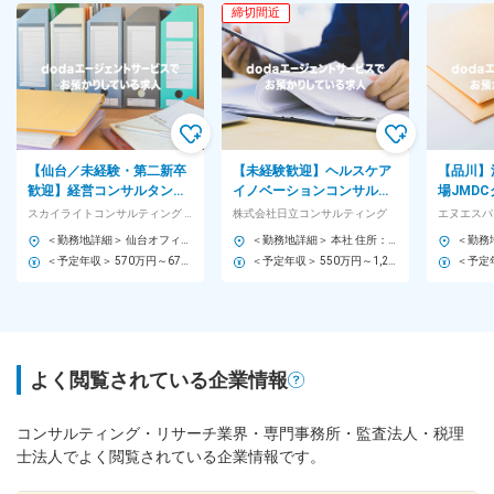
締切間近
【仙台／未経験・第二新卒
【未経験歓迎】ヘルスケア
【品川】
歓迎】経営コンサルタント
イノベーションコンサルタ
場JMD
◇育成制度◎／徹底した顧
ント◆ヘルスケア業界の変
とんど無
スカイライトコンサルティング 株式会社
株式会社日立コンサルティング
エヌエスパ
客志向を実現
革を支援／在宅勤務可
療業界特
＜勤務地詳細＞ 仙台オフィス 住所：宮城県仙台市宮城野区榴岡1-1-1 JR仙台イーストゲートビル 2F 受動喫煙対策：屋内全面禁煙 変更の範囲：会社の定める事業所（リモートワーク含む）
＜勤務地詳細＞ 本社 住所：東京都千代田区麹町二丁目4番地1 麹町大通りビル 勤務地最寄駅：東京メトロ線／半蔵門駅 受動喫煙対策：屋内全面禁煙 変更の範囲：会社の定める事業所（リモートワーク含む）
＜予定年収＞ 570万円～670万円 ＜賃金形態＞ 年俸制 半期年俸制（年2回の昇給チャンスあり） ＜賃金内訳＞ 年額（基本給）：3,289,800円～4,747,800円 その他固定手当/月：20,000円 固定残業手当/月：69,600円～81,500円（固定残業時間30時間0分/月） 超過した時間外労働の残業手当は追加支給 ＜月額＞ 295,212円～398,237円（16分割）（一律手当を含む） ＜昇給有無＞ 有 ＜残業手当＞ 有 ＜給与補足＞ 半期年俸制（年2回の昇給チャンスあり） 予定年収の1/16を月額として支給。2/16を賞与として、6月・12月に各々支給。 賃金はあくまでも目安の金額であり、選考を通じて上下する可能性があります。 月給(月額)は固定手当を含めた表記です。
＜予定年収＞ 550万円～1,250万円 ＜賃金形態＞ 年俸制 ＜賃金内訳＞ 年額（基本給）：4,018,404円～ ＜月額＞ 334,867円～（12分割） ＜昇給有無＞ 有 ＜残業手当＞ 有 ＜給与補足＞ ※給与詳細は、経験・スキルを考慮の上、当社規定により決定します。 ■賞与：年1回（6月） ■昇給：年1回（4月） 賃金はあくまでも目安の金額であり、選考を通じて上下する可能性があります。 月給(月額)は固定手当を含めた表記です。
よく閲覧されている企業情報
コンサルティング・リサーチ業界・専門事務所・監査法人・税理
士法人でよく閲覧されている企業情報です。