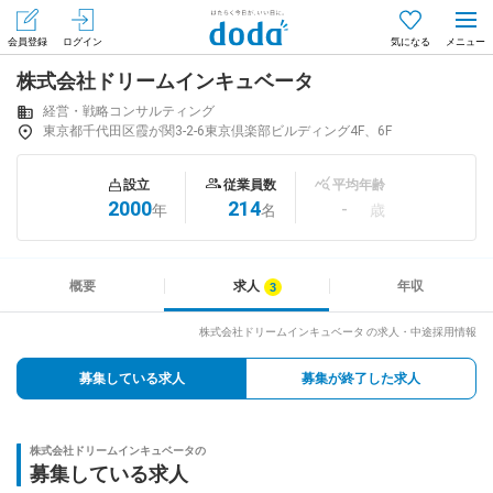
会員登録
ログイン
気になる
株式会社ドリームインキュベータ
メニュー
会員登録（無料）
ログイン
経営・戦略コンサルティング
東京都千代田区霞が関3-2-6東京倶楽部ビルディング4F、6F
はじめてdodaをご利用される方へ
設立
従業員数
平均年齢
2000
214
-
年
名
歳
求人を探す
求人を紹介してもらう
概要
求人
年収
株式会社ドリームインキュベータ の求人・中途採用情報
知りたい・聞きたい
募集している求人
募集が終了した求人
イベント
株式会社ドリームインキュベータの
専門サイト
募集している求人