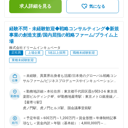
ります。月給(月額)は固定手当を含めた表記です。
年）の策定及びプロセス推進 ・新事業新設や組織再編時にお
求人詳細を見る
気になる
ける対応 ・IR、SR業務の補佐 ■業務の特徴 ・経営計画や連結
業績管理、プロジェクト収支管理など、経営の意思決定基盤を
整備し運営する中核機能を担います。 ・経営陣への定期報告
や事業部門の業績管理支援などを通じて、日常的に経営層とコ
経験不問・未経験歓迎◆戦略コンサルティング◆新規
ミュニケーションを図りながら、会社の舵取りを補佐します。
事業の創造支援/国内屈指の戦略ファーム/プライム上
・IRやSR業務にも補佐として関与し、会計や財務や法務など
場
他領域のメンバーと連携しながら、幅広い経営管理スキルを身
につけることができます。 ■組織構成 マネージャー1名、メン
株式会社ドリームインキュベータ
バー1名 現在マネージャーが兼務をしているため、ゆくゆくは
正社員
上場企業
5名以上採用
職種未経験歓迎
当ポジションを引き継いでいただく予定です。 ＜配属先につ
業種未経験歓迎
いて＞ 経営管理グループは、管理会計やIRや法務などを通じ
て様々な経営課題の解決を推進し、経営人材としてのキャリア
形成が可能なポジションです。単なるオペレーションにとどま
～未経験、異業界出身者も活躍/日本発のグローバル戦略コン
らず、仕組みの企画や構築や改善にも携わり、会社の舵取りの
仕事
サルファーム/ビジネスプロデュースやインキュベーションな
一翼を担うやりがいを感じることができます。特定領域のプロ
ど幅広い経験がつめる～ ■業務内容： ・産業プロデュース ・
としての強みを生かしながら他領域にも活躍の幅を広げたい方
ビジネスプロデュース ・ビジネスプロデュース／インストレ
＜勤務地詳細＞本社住所：東京都千代田区霞が関3-2-6 東京倶
に適した環境です。 ■働き方 残業月10～20h程、週休2日制
ーション ・海外支援（海外進出） ※プロジェクトは平均して5
勤務地
楽部ビルディング4F、6F勤務地最寄駅：東京メトロ銀座線／
（土日祝）、年間休日120日、リモート制度有（週1程） 変更
人程度のメンバーで構成され、期間は数か月～数年に及ぶプロ
虎の門駅受動喫煙対策：屋内全面禁煙変更の範囲：無
【最寄り駅】
の範囲：会社の定める業務
ジェクトもございます。 ■入社後のフォロー体制 入社後は1週
虎ノ門駅、虎ノ門ヒルズ駅、国会議事堂前駅
間のスキル研修／2週間の模擬プロジェクトからスタートいた
だきます。半年程度を目途にメンターがつき、わからないこと
＜予定年収＞600万円～1,200万円＜賃金形態＞年俸制特記事
があれば気軽に質問できる環境です。また入社後3か月、半年
給与
項なし＜賃金内訳＞年額（基本給）：4,800,000円～
などのタイミングで先輩社員との座談会などの機会があり社員