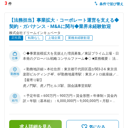
3
件
条件で並び替え
dodaチャットサポート
対応時間：10:00～22:00(日曜・年末年始を除く)
【法務担当】事業拡大・コーポレート運営を支える◆
自動案内は24時間365日対応
転職の「モヤモヤ」、一人で悩まず
契約・ガバナンス・M&Aに関与◆業界未経験歓迎
気軽に相談してみませんか？
株式会社ドリームインキュベータ
dodaの使い方は？
正社員
転勤なし
上場企業
業種未経験歓迎
今の仕事を続けるべき？
◇◆事業規模拡大を見据えた増員募集／東証プライム上場・日
仕事
本発のグローバル戦略コンサルファーム◆◇ ■業務概要： 法務
領域における業務推進を担っていただきます。 ■業務詳細： ◇
ヘルプ
サイトマップ
各種契約書の審査（国内9割・海外1割、NDA・コンサル業務
＜勤務地詳細＞本社住所：東京都千代田区霞が関3-2-6 東京倶
受委託がメイン） ◇新しいビジネスモデルに関する契約書作成
勤務地
楽部ビルディング4F、6F勤務地最寄駅：東京メトロ銀座線／
◇法律相談に対する法的アドバイス、弁護士相談対応 ◇法令情
虎の門駅受動喫煙対策：屋内全面禁煙変更の範囲：会社の定め
【最寄り駅】
報（取適法、フリーランス法、著作権法、不競法、民法、会社
る事業所（リモートワーク含む）
虎ノ門駅、虎ノ門ヒルズ駅、国会議事堂前駅
法など）の調査・周知、当局からの調査・立入検査対応 ◇コー
ポレートガバナンス推進、内部統制の強化・効率化のための業
＜予定年収＞600万円～900万円＜賃金形態＞年俸制＜賃金内
務改善施策の検討・推進 ※リーガルテック等を用いた業務改善
給与
訳＞年額（基本給）：6,000,000円～9,000,000円＜月額＞
の提案・推進も期待されています。 ◇株主総会対応（議案作
500,000円～750,000円（12分割）＜昇給有無＞有＜残業手当
成、有価証券報告書担当分作成、独立役員届出書作成など）
＞無＜給与補足＞※年齢・経験・能力を考慮のうえ決定いたし
◇M＆Aに関する法務支援（子会社再編含む）、商業登記申
ます。賃金はあくまでも目安の金額であり、選考を通じて上下
請、登記事項証明書対応 ◇契約書の社内決裁手続管理、押印／
する可能性があります。月給(月額)は固定手当を含めた表記で
電子署名対応、インサイダー取引管理 ■魅力： ＜プロフェッ
求人詳細を見る
す。
気になる