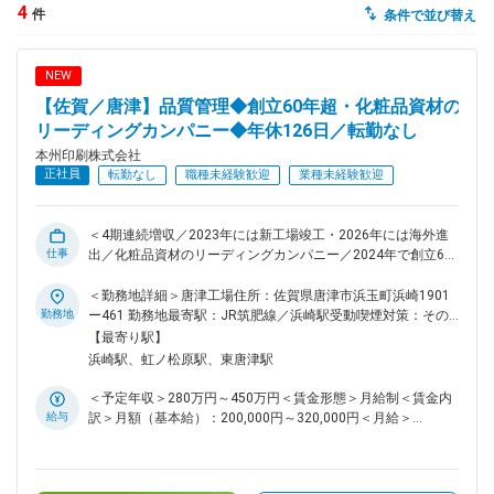
4
件
条件で並び替え
dodaチャットサポート
対応時間：10:00～22:00(日曜・年末年始を除く)
NEW
自動案内は24時間365日対応
転職の「モヤモヤ」、一人で悩まず
【佐賀／唐津】品質管理◆創立60年超・化粧品資材の
気軽に相談してみませんか？
リーディングカンパニー◆年休126日／転勤なし
dodaの使い方は？
本州印刷株式会社
今の仕事を続けるべき？
正社員
転勤なし
職種未経験歓迎
業種未経験歓迎
＜4期連続増収／2023年には新工場竣工・2026年には海外進
仕事
出／化粧品資材のリーディングカンパニー／2024年で創立60
ヘルプ
サイトマップ
年を迎えた安定企業＞ ■業務内容： 2023年新設の印刷・液体
等のソフトパウチ容器作り、化粧品の充填を行っている工場に
＜勤務地詳細＞唐津工場住所：佐賀県唐津市浜玉町浜崎1901
て、品質管理業務をお任せします。工場では1階で化粧品箱の
勤務地
ー461 勤務地最寄駅：JR筑肥線／浜崎駅受動喫煙対策：その
加工・印刷、2階で化粧品の充填作業を行っています。 ■業務
他（喫煙可能場所あり）変更の範囲：会社の定める事業所
【最寄り駅】
詳細： 梱包や充填が終わった化粧品の内容量が正確であるこ
浜崎駅、虹ノ松原駅、東唐津駅
とを確認し、数値メモリや重さが基準に従っているかを検査す
る業務がメインとなります。 印刷工場で作ったパッケージを
＜予定年収＞280万円～450万円＜賃金形態＞月給制＜賃金内
利用して充填、梱包仕上げを行う一貫生産「ワンストップソリ
給与
訳＞月額（基本給）：200,000円～320,000円＜月給＞
ューション」の品質管理を行います。 ■組織構成： 唐津工
200,000円～320,000円＜昇給有無＞有＜残業手当＞有＜給与
場：53人 空調の効いたクリーンな作業場です。 ■企業の特徴
補足＞■賞与：年2回（7月／12月）■昇給：年1回（2月）賃金
（強み／魅力）： ◎「お客様の目線に立ち、お客様の思いを
はあくまでも目安の金額であり、選考を通じて上下する可能性
カタチにします」という企業理念のもと化粧品／健康食品のパ