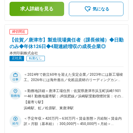
題や経営課題を特定するなどへ価値発揮をいただくことを期待
当：100,000円～200,000円賃金はあくまでも目安の金額であ
しています。 ■採用背景： 当社の営業活動がより効果的かつ
求人詳細を見る
り、選考を通じて上下する可能性があります。月給(月額)は固
気になる
効率的に進むよう、現場サポートを牽引する組織として、営業
定手当を含めた表記です。
企画領域の体制強化を行っています。 現状まだ未整備である
係数管理の体制を整えるための、増員採用です。 ■組織体制
配属は総務部(3名が在籍)となります。 ■魅力ポイント ◎Excel
締切間近
スキルや数値分析の経験を活かせます！ ◎売上・利益・原
【佐賀／唐津市】製造現場責任者（課長候補）◆日勤
価・人件費など経営データを横断的に見ることができるポジシ
ョンです！ ◎経営層が必要とする資料の作成に関わること
のみ◆年休126日◆4期連続増収の成長企業◎
で、ビジネスパーソンとしてのスキルアップが期待できます！
本州印刷株式会社
◎数字から現場課題を見つけるなど、営業企画や管理会計とし
正社員
転勤なし
てのキャリア形成が期待できます！ ■企業特徴： 化粧品／健
康食品のパッケージの取扱いで50年以上の実績があります。 4
期連続で増収を続けています。 2024年で創立60年を迎え、
＜2024年で創立60年を迎えた安定企業／2023年には新工場竣
2023年には新工場竣工。2026年には海外進出も決まっており
仕事
工。2026年には海外進出／化粧品資材のリーディングカンパ
現在成長中です。 近年では、印刷だけではなくサシェ事業に
ニー＞ ■担当業務： 化粧品パッケージ・ラベルなどの製造・
も幅を広げており、新たなことに挑戦し続ける当社は化粧品資
販売を行う当社。2023年新設の工場にて人材育成及び工場内
＜勤務地詳細＞唐津工場住所：佐賀県唐津市浜玉町浜崎1901
材のリーディングカンパニーを目指しています。 変更の範
の管理（化粧品／医薬部外品の製造及び生産管理／品質管理）
勤務地
ー461 勤務地最寄駅：JR筑肥線／浜崎駅受動喫煙対策：その
囲：会社の定める業務
を管理監督者として担っていただきます。 《具体的には》 ・
他（喫煙可能場所あり）変更の範囲：会社の定める事業所
【最寄り駅】
充填／アッセンブリ工程内における各種軽作業の管理 ・人材
浜崎駅、虹ノ松原駅、東唐津駅
管理（育成、配置、人数、予算管理） ・工場売上管理 ・採用
業務 ・本部とのやり取り ■業務補足： ・工場規模：50～60名
＜予定年収＞420万円～630万円＜賃金形態＞月給制＜賃金内
程度 ・空調の効いたクリーンな作業場でのお仕事です。 ・１
給与
訳＞月額（基本給）：300,000円～450,000円＜月給＞
階で印刷やチアパック容器（液体等のソフトパウチ容器）を作
300,000円～450,000円＜昇給有無＞有＜残業手当＞有＜給与