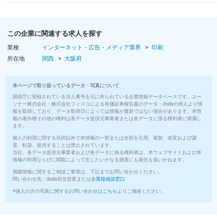
この企業に関連する求人を探す
業種
インターネット・広告・メディア業界
印刷
所在地
関西
大阪府
本ページで取り扱っているデータ・写真について
国税庁に登録されている法人番号を元に作られている企業情報データベースです。ユー
ソナー株式会社・株式会社フィスコによる有価証券報告書のデータ・dodaの求人より情
報を取得しており、データ取得日によっては情報が最新ではない場合があります。本情
報の著作権その他の権利は各データ提供元事業者または各データに係る権利者に帰属し
ます。
個人の利用に関する目的以外で本情報の一部または全部を引用、複製、改変および譲
渡、転貸、提供することは禁止されています。
当社、各データ提供元事業者および各データに係る権利者は、本ウェブサイトおよび本
情報の利用ならびに閲覧によって生じたいかなる損害にも責任を負いかねます。
掲載情報に関するご相談ご要望は、下記までお問い合わせください。
問い合わせ先：doda担当営業または
企業様相談窓口
※個人の方の写真に関するお問い合わせは
こちら
よりご連絡ください。