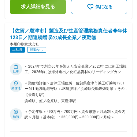
があります。月給(月額)は固定手当を含めた表記です。
ッケージの取扱いで50年以上の実績があります。また、パッ
求人詳細を見る
気になる
ケージだけでなくラベルから販促ツールまで、紙製品、プラス
チック化成品における多様なニーズに即応する独自システムを
構築しており、高品質なワンストップソリューションでお届け
します。関西を拠点に全国のお客様のご要望にお答えするべ
【佐賀／唐津市】製造及び生産管理業務責任者◆年休
く、様々な実績をもとに綿密な打ち合わせを行っています。工
123日／期連続増収の成長企業／夜勤無
務部、品質管理部、業務部、営業部が連携し当社だけの生産技
術・設備を活用した生産性・付加価値の高い製品の提案を行っ
本州印刷株式会社
ています。 ◎2024年で創立60年を迎えました。2023年には新
正社員
転勤なし
工場竣工。2026年には海外進出も決まっており現在成長中で
す。4期連続で増収を続けており順調に推移。 ◎近年では、印
刷だけではなくサシェ事業にも幅を広げており新たなことに挑
＜2024年で創立60年を迎えた安定企業／2023年には新工場竣
戦し続ける本州印刷は化粧品資材のリーディングカンパニーを
仕事
工。2026年には海外進出／化粧品資材のリーディングカンパ
目指しております。 変更の範囲：会社の定める業務
ニー＞ ■担当業務： 化粧品パッケージ・ラベルなどの製造・
販売を行う当社。2023年新設の工場にて人材育成及び工場内
＜勤務地詳細＞唐津工場住所：佐賀県唐津市浜玉町浜崎1901
の管理（化粧品／医薬部外品の製造及び生産管理／品質管理）
勤務地
ー461 勤務地最寄駅：JR筑肥線／浜崎駅受動喫煙対策：その
を管理監督者として担っていただきます。 《具体的には》 ・
他（喫煙可能場所あり）変更の範囲：会社の定める事業所
【最寄り駅】
生産管理（荷受及び在庫管理、生産計画作成、等） ・製造
浜崎駅、虹ノ松原駅、東唐津駅
（機械オペレーター、ライン管理、充填、包装、検品作業、
等） ・化粧品等の充填 ・人材管理（育成、配置、人数、予算
＜予定年収＞490万円～700万円＜賃金形態＞月給制＜賃金内
管理） ・工場売上管理 ・採用業務 ・本部とのやり取り ■業務
給与
訳＞月額（基本給）：350,000円～500,000円＜月給＞
補足： ・工場規模：50～60名程度 ・空調の効いたクリーンな
350,000円～500,000円＜昇給有無＞有＜残業手当＞有＜給与
作業場でのお仕事です。 ・１階で印刷やチアパック容器（液
補足＞■賞与：年2回（7月／12月）※昨年実績：2ヶ月分■昇
体等のソフトパウチ容器）を作り、2階で化粧品の充填を行っ
給：年1回（2月）※1月あたり2,000円～30,000円（前年度実