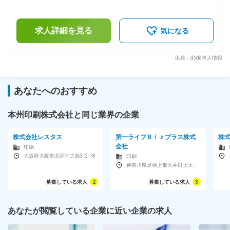
り、2階で化粧品の充填を行っています。 ■配属部署： 唐津工
補足＞■賞与：年2回（7月／12月）※昨年実績：2ヶ月分■昇
場：53人※30代～40代が多い。 ■働く環境： ＊賞与年2回、頑
給：年1回（2月）※1月あたり2,000円～30,000円（前年度実
張り、成果をきちんとしっかり評価します。 ＊年間休日126日
績）■役職手当：150,000～250,000円賃金はあくまでも目安
（2024年）毎年しっかりとお休みを取得していただけます。
求人詳細を見る
の金額であり、選考を通じて上下する可能性があります。月給
気になる
＊環境に配慮した素材を使用することを積極的に取り組んでお
(月額)は固定手当を含めた表記です。
ります(SDGs)。 ■企業の特徴（強み／魅力）： ◎「お客様の
目線に立ち、お客様の思いをカタチにします」という企業理念
出典：doda求人情報
のもと化粧品／健康食品のパッケージの取扱いで50年以上の
実績があります。また、パッケージだけでなくラベルから販促
ツールまで、紙製品、プラスチック化成品における多様なニー
あなたへのおすすめ
ズに即応する独自システムを構築しており、高品質なワンスト
ップソリューションでお届けします。関西を拠点に全国のお客
様のご要望にお答えするべく、様々な実績をもとに綿密な打ち
本州印刷株式会社と同じ業界の企業
合わせを行っています。工務部、品質管理部、業務部、営業部
が連携し当社だけの生産技術・設備を活用した生産性・付加価
株式会社レスタス
第一ライフＢｉｚプラス株式
株
値の高い製品の提案を行っています。 ◎2024年で創立60年を
会社
印刷
迎えました。2023年には新工場竣工。2026年には海外進出も
大阪府大阪市北区中之島3-2-18
印刷
決まっており現在成長中です。4期連続で増収を続けており順
神奈川県足柄上郡大井町上大井131-1第一生命新大井事業所
調に推移。 ◎近年では、印刷だけではなくサシェ事業にも幅
を広げており新たなことに挑戦し続ける本州印刷は化粧品資材
募集している求人
2
募集している求人
3
のリーディングカンパニーを目指しております。 変更の範
囲：会社の定める業務
あなたが閲覧している企業に近い企業の求人