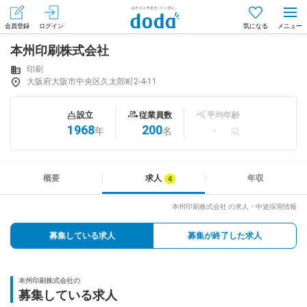
会員登録
ログイン
気になる
本州印刷株式会社
メニュー
会員登録（無料）
ログイン
印刷
大阪府大阪市中央区久太郎町2-4-11
はじめてdodaをご利用される方へ
設立
従業員数
平均年齢
1968
200
-
年
名
歳
求人を探す
求人を紹介してもらう
概要
求人
年収
本州印刷株式会社 の求人・中途採用情報
知りたい・聞きたい
募集している求人
募集が終了した求人
イベント
本州印刷株式会社の
専門サイト
募集している求人