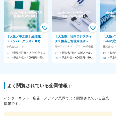
【大阪／中之島】経理職
【大阪市】社内ロジスティ
【大阪／
（メンバークラス）◆月次
クス担当＿管理責任者＜郵
ベルの受
決算からM&A・PMIまで挑
送対応／物流管理など＞◆
で◆デザ
株式会社レスタス
第一ライフＢｉｚプラス株式会社
株式会社シ
戦可能／13期連続増収増益
年休127日／残業少なめ
れる／年
＜勤務地詳細＞ 本社 住所：大阪府大阪市北区中之島3-2-18 勤務地最寄駅：四つ橋線／肥後橋駅 受動喫煙対策：敷地内全面禁煙 変更の範囲：会社の定める事業所
＜勤務地詳細＞ 大阪メール室 住所：大阪府大阪市中央区北久宝寺町3-6-1 本町南ガーデンシティ 21F 受動喫煙対策：敷地内喫煙可能場所あり 変更の範囲：無
＜予定年収＞ 400万円～500万円 ＜賃金形態＞ 月給制 ＜賃金内訳＞ 月額（基本給）：242,292円～311,519円 固定残業手当/月：37,708円～48,481円（固定残業時間20時間0分/月） 超過した時間外労働の残業手当は追加支給 ＜月給＞ 280,000円～360,000円（一律手当を含む） ＜昇給有無＞ 有 ＜残業手当＞ 有 ＜給与補足＞ ※経験やスキルを考慮の上、当社規定により決定します。 ■昇給：年1回 ■賞与：年2回 賃金はあくまでも目安の金額であり、選考を通じて上下する可能性があります。 月給(月額)は固定手当を含めた表記です。
＜予定年収＞ 600万円～800万円 ＜賃金形態＞ 月給制 ＜賃金内訳＞ 月額（基本給）：300,000円 その他固定手当/月：93,000円 ＜月給＞ 393,000円 ＜昇給有無＞ 有 ＜残業手当＞ 無 ＜給与補足＞ ※予定年収はあくまでも目安の金額であり、年齢やスキルに応じて上下する可能性があります。 ■昇給：有 ■賞与：有 賃金はあくまでも目安の金額であり、選考を通じて上下する可能性があります。 月給(月額)は固定手当を含めた表記です。
よく閲覧されている企業情報
インターネット・広告・メディア業界でよく閲覧されている企業
情報です。