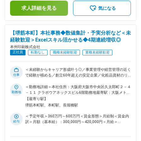
ています。 ■配属部署： 唐津工場：53人※30代～40代が多
績）■役職手当：150,000～250,000円賃金はあくまでも目安
い。 ■働く環境： ＊賞与年2回、頑張り、成果をきちんとしっ
求人詳細を見る
の金額であり、選考を通じて上下する可能性があります。月給
気になる
かり評価します。 ＊年間休日123日等、毎年しっかりとお休み
(月額)は固定手当を含めた表記です。
を取得していただけます。 ＊環境に配慮した素材を使用する
ことを積極的に取り組んでおります(SDGs)。 ■企業の特徴：
◎「お客様の目線に立ち、お客様の思いをカタチにします」と
【堺筋本町】本社事務◆数値集計・予実分析など＜未
いう企業理念のもと化粧品／健康食品のパッケージの取扱いで
経験歓迎＞Excelスキル活かせる◆4期連続増収◎
50年以上の実績があります。また、パッケージだけでなくラ
ベルから販促ツールまで、紙製品、プラスチック化成品におけ
本州印刷株式会社
る多様なニーズに即応する独自システムを構築しており、高品
正社員
転勤なし
職種未経験歓迎
業種未経験歓迎
質なワンストップソリューションでお届けします。関西を拠点
に全国のお客様のご要望にお答えするべく、様々な実績をもと
に綿密な打ち合わせを行っています。工務部、品質管理部、業
＜未経験からキャリア形成叶う◎／事業管理や経営管理の近く
務部、営業部が連携し当社だけの生産技術・設備を活用した生
仕事
で経験が積める／創立60年超えの安定企業／化粧品資材のリ
産性・付加価値の高い製品の提案を行っています。 ◎2024年
ーディングカンパニー＞ ■担当業務： 化粧品パッケージ・ラ
で創立60年を迎えました。2023年には新工場竣工。2026年に
ベル・充填などの製造・販売を行う当社にて、まずは指示を受
＜勤務地詳細＞本社住所：大阪府大阪市中央区久太郎町２－４
は海外進出も決まっており現在成長中です。4期連続で増収を
けながら数値分析などの事務業務からお任せすることを想定し
勤務地
－１１ クラボウアネックスビル6階勤務地最寄駅：大阪メトロ
続けており順調に推移。 ◎近年では、印刷だけではなくサシ
ています ■業務詳細： ・売上・利益・原価・人件費などの集
線／堺筋本町駅受動喫煙対策：敷地内喫煙可能場所あり変更の
【最寄り駅】
ェ事業にも幅を広げており新たなことに挑戦し続ける本州印刷
計 ・部門別や商品別の実績比較 ・予算ー実績の差異分析 ■業
範囲：会社の定める事業所
堺筋本町駅、本町駅、長堀橋駅
は化粧品資材のリーディングカンパニーを目指しております。
務の流れ： ＜まず＞ 経理部および人事総務部を兼務する部長
変更の範囲：会社の定める業務
より、「この数値をデータ化して」などの依頼があり、それに
＜予定年収＞360万円～600万円＜賃金形態＞月給制＜賃金内
対応するのがメイン業務となります。 ※部長は、とても柔らか
給与
訳＞月額（基本給）：300,000円～420,000円＜月給＞
い話し方で、コミュニケーションのとりやすい雰囲気の男性で
300,000円～420,000円＜昇給有無＞有＜残業手当＞有＜給与
す。 ＜ゆくゆくは＞ データ集計管理を担っていただきなが
補足＞■賞与：年2回（7月／12月）■昇給：年1回（2月）※1月
ら、分析業務に幅を広げていただき、数値やデータから現場課
あたり3,000円～30,000円（前年度実績）■役職昇給時役職手