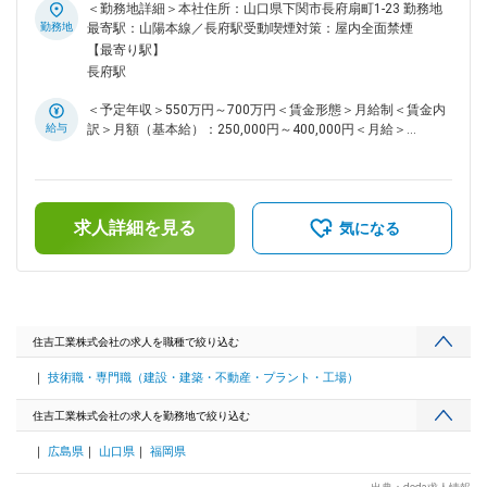
環境産業事業を展開しています。 営業エリアは地元山口県を
パウダールーム完備！女性社員も活躍中です！ ■採用背景：
＜勤務地詳細＞本社住所：山口県下関市長府扇町1-23 勤務地
中心に九州圏内まで多くの実績があり、更に企業や地方自治体
当社は山口県下関市に本社を置く総合建設会社です。1951年
勤務地
最寄駅：山陽本線／長府駅受動喫煙対策：屋内全面禁煙
などの要請に応え広範囲での活躍の場が広がっています。
に創業し、土木工事、建設工事、砕石製造販売、環境産業、そ
【最寄り駅】
してアグリビジネスなど、幅広い事業を展開しています。より
長府駅
多くの案件に対応するため、組織体制強化のための増員募集を
しています。是非ご応募ください！ ■業務内容： ・工程・品
＜予定年収＞550万円～700万円＜賃金形態＞月給制＜賃金内
質・安全の管理 ・人員・資材の発注業務 ・各種申請書類の作
給与
訳＞月額（基本給）：250,000円～400,000円＜月給＞
成・提出 ・測量・写真撮影など ■施工実績： ・下関新庁舎新
250,000円～400,000円＜昇給有無＞有＜残業手当＞有＜給与
築主体工事 ・下関市立山の田中学校校舎(２)耐震補強及び外壁
補足＞■昇給：あり 年1回■賞与：あり 年2回（8月・12月）■
改修工事 等多数 ※案件は国・官公庁や大手ゼネコンからの依
給与例：・1級土木施工管理の資格者：月給30万円～40万円＋
頼が中心です。 ■働き方について： ・案件により２週間～2・
各種手当・2級土木施工管理の資格者：月給25万円～35万円＋
3年程度の出張が発生する場合がありますが、その分出張手当
求人詳細を見る
各種手当※年齢・経験・前職給与を考慮の上規定により決定し
気になる
が支給されます。また、工期が迫っている場合など休日に対応
ます。賃金はあくまでも目安の金額であり、選考を通じて上下
頂くこともありますが、しっかり振替休日を取得できる環境で
する可能性があります。月給(月額)は固定手当を含めた表記で
す。 ・現場への移動時間削減や安全対策のため、国内で初め
す。
て重機の遠隔操作の実験をするなど、DX推進にも力を入れて
います。 ■組織構成： 下関本社には建築施工管理20名程在籍
しています。 ■当社の魅力： ・出張手当、家族・住宅手当、
住吉工業株式会社の求人を職種で絞り込む
通信手当…等様々な手当がございます。手当だけでも年間最大
技術職・専門職（建設・建築・不動産・プラント・工場）
330万円程度給与UPを目指せます！ ・選べる社員旅行（期
間・旅行先）も積立てなしでご用意しています。（※社内規定
住吉工業株式会社の求人を勤務地で絞り込む
あり）また、釣り大会等、社内イベントも多く風通しのいい社
風です。 ・年間休日127日だけではなく、有給も取得しやすい
広島県
山口県
福岡県
環境です。 ■当社について： 山口県下関市で「安全第一」
「地域貢献」を掲げて60年。土木工事業・建築工事業・砕石