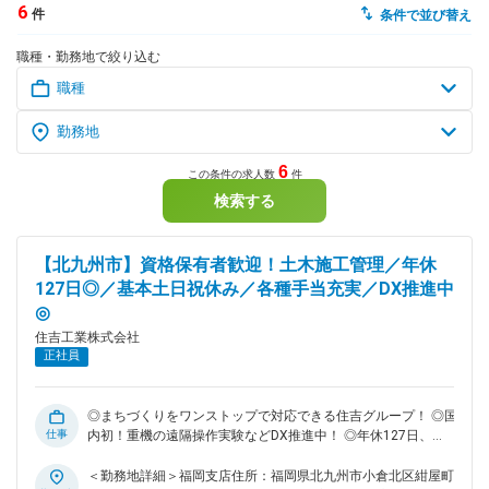
6
件
条件で並び替え
dodaチャットサポート
職種・勤務地で絞り込む
対応時間：10:00～22:00(日曜・年末年始を除く)
自動案内は24時間365日対応
転職の「モヤモヤ」、一人で悩まず
気軽に相談してみませんか？
dodaの使い方は？
今の仕事を続けるべき？
6
この条件の求人数
件
検索する
ヘルプ
サイトマップ
【北九州市】資格保有者歓迎！土木施工管理／年休
127日◎／基本土日祝休み／各種手当充実／DX推進中
◎
住吉工業株式会社
正社員
◎まちづくりをワンストップで対応できる住吉グループ！ ◎国
仕事
内初！重機の遠隔操作実験などDX推進中！ ◎年休127日、基
本土日祝休み！ワークライフバランスが整います！ ■採用背
景： 当社は山口県下関市に本社を置く総合建設会社です。
＜勤務地詳細＞福岡支店住所：福岡県北九州市小倉北区紺屋町