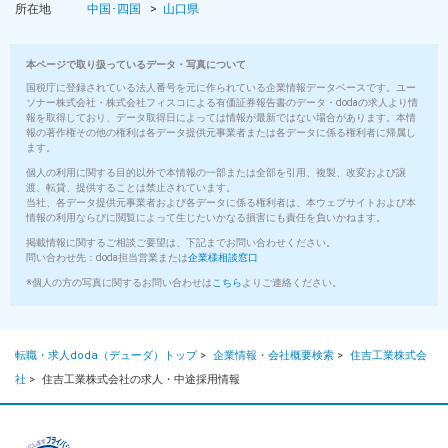
所在地
中国･四国
山口県
本ページで取り扱っているデータ・写真について
国税庁に登録されている法人番号を元に作られている企業情報データベースです。ユー
ソナー株式会社・株式会社フィスコによる有価証券報告書のデータ・dodaの求人より情
報を取得しており、データ取得日によっては情報が最新ではない場合があります。本情
報の著作権その他の権利は各データ提供元事業者または各データに係る権利者に帰属し
ます。
個人の利用に関する目的以外で本情報の一部または全部を引用、複製、改変および譲
渡、転貸、提供することは禁止されています。
当社、各データ提供元事業者および各データに係る権利者は、本ウェブサイトおよび本
情報の利用ならびに閲覧によって生じたいかなる損害にも責任を負いかねます。
掲載情報に関するご相談ご要望は、下記までお問い合わせください。
問い合わせ先：doda担当営業または
企業様相談窓口
※個人の方の写真に関するお問い合わせは
こちら
よりご連絡ください。
転職・求人doda（デューダ）トップ
>
企業情報・会社概要検索
>
住吉工業株式会
社
>
住吉工業株式会社の求人・中途採用情報