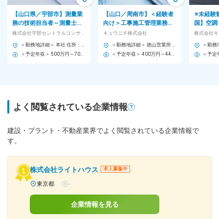
【山口県／宇部市】測量業
【山口／周南市】＜経験者
※未経験
務の技術担当者～測量士資
向け＞工事施工管理業務◆
国】空調
格歓迎～年休122日／残業
直行直帰あり／残業少／研
工事施工
株式会社宇部セントラルコンサルタント
キュウニチ株式会社
株式会社キ
20h程／転勤無◆面接１回
修体制◎◆
業20H
＜勤務地詳細＞ 本社 住所：山口県宇部市大字中野開作67 受動喫煙対策：屋内全面禁煙 変更の範囲：無
＜勤務地詳細＞ 徳山営業所 住所：山口県周南市野村1丁目18-35 勤務地最寄駅：山陽本線／新南陽駅 受動喫煙対策：屋内喫煙可能場所あり 変更の範囲：会社の定める事業所
＜予定年収＞ 500万円～700万円 ＜賃金形態＞ 月給制 ＜賃金内訳＞ 月額（基本給）：170,000円 その他固定手当/月：160,000円～260,000円 ＜月給＞ 330,000円～430,000円 ＜昇給有無＞ 有 ＜残業手当＞ 有 ＜給与補足＞ ※経験・能力によって決定します。 ・賞与：年2回（6月・12月） ・ 昇給：年1回定期昇給（7月） 賃金はあくまでも目安の金額であり、選考を通じて上下する可能性があります。 月給(月額)は固定手当を含めた表記です。
＜予定年収＞ 400万円～440万円 ＜賃金形態＞ 日給月給制 ※経験・能力等を考慮の上、当社規定により決定いたします。 ＜賃金内訳＞ 月額（基本給）：200,000円～230,000円/月20日間勤務想定 その他固定手当/月：10,000円 ＜想定月額＞ 210,000円～240,000円 ＜昇給有無＞ 有 ＜残業手当＞ 有 ＜給与補足＞ ※上記はあくまで目安であり、選考を通じて最終的に決定致します。 賃金はあくまでも目安の金額であり、選考を通じて上下する可能性があります。 月給(月額)は固定手当を含めた表記です。
よく閲覧されている企業情報
建設・プラント・不動産業界でよく閲覧されている企業情報で
す。
株式会社ライトハウス
求人募集中
東京都
-
企業情報を見る