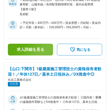
＜勤務地詳細＞本社住所：山口県下関市長府扇町1-23 勤務地
当社は山口県下関市に本社を置く総合建設会社です。1951年
勤務地
最寄駅：山陽本線／長府駅受動喫煙対策：屋内全面禁煙
に創業し、土木工事、建設工事、砕石製造販売、環境産業、そ
【最寄り駅】
してアグリビジネスなど、幅広い事業を展開しています。より
長府駅
多くの案件に対応するため、組織体制強化のための増員募集を
しています。是非ご応募ください！ ■業務内容： ・工程・品
＜予定年収＞430万円～600万円＜賃金形態＞月給制＜賃金内
質・安全の管理 ・人員・資材の発注業務 ・各種申請書類の作
給与
訳＞月額（基本給）：230,000円～350,000円＜月給＞
成・提出 ・測量・写真撮影など ■働き方について： ・案件に
230,000円～350,000円＜昇給有無＞有＜残業手当＞有＜給与
より２週間～2・3年程度の出張が発生する場合があります
補足＞■昇給：あり 年1回■賞与：あり 年2回（8月・12月）■
が、その分出張手当が支給されます。また、工期が迫っている
給与例：・1級土木施工管理の資格者：月給30万円～40万円＋
場合など休日に対応頂くこともありますが、しっかり振替休日
各種手当・2級土木施工管理の資格者：月給25万円～35万円＋
を取得できる環境です。 ・現場への移動時間削減や安全対策
求人詳細を見る
各種手当※年齢・経験・前職給与を考慮の上規定により決定し
気になる
のため、国内で初めて重機の遠隔操作の実験をするなど、DX
ます。賃金はあくまでも目安の金額であり、選考を通じて上下
推進にも力を入れています。 ■入社後の流れ： まずはOJTを
する可能性があります。月給(月額)は固定手当を含めた表記で
通して仕事の流れを覚えて頂きます。経験の浅い方は技術担当
す。
による研修も実施しています。 また、定期的に社内外のセミ
【山口:下関市】1級建築施工管理技士の資格保有者歓
ナーを実施、施工管理技士等の資格などの国家資格取得補助が
迎！／年休127日／基本土日祝休み／DX推進中◎
あるなどスキルアップも叶います。 ■組織構成： 下関本社に
は建築施工管理20名程度、土木施工管理40名程在籍していま
住吉工業株式会社
す。 ■当社の魅力： ・出張手当、家族・住宅手当、通信手当…
正社員
等様々な手当がございます。手当だけでも年間最大330万円程
度給与UPを目指せます！ ・選べる社員旅行（期間・旅行先）
も積立てなしでご用意しています。（※社内規定あり）また、
◎1級建築施工管理技士の資格保有者大歓迎！ ◎国内初！重機
釣り大会等、社内イベントも多く風通しのいい社風です。 ・
仕事
の遠隔操作実験などDX推進中！ ◎年休127日、基本土日祝休
年間休日127日だけではなく、有給も取得しやすい環境です。
み！ワークライフバランスが整います！ ◎社屋にパウダール