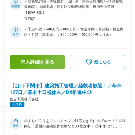
■当社について： 山口県下関市で「安全第一」「地域貢献」を
ーム完備！女性社員も活躍中です！ ■採用背景： 当社は山口
＜勤務地詳細＞本社住所：山口県下関市長府扇町1-23 勤務地
掲げて60年。土木工事業・建築工事業・砕石製造販売事業・
県下関市に本社を置く総合建設会社です。1951年に創業し、
勤務地
最寄駅：山陽本線／長府駅受動喫煙対策：屋内全面禁煙
環境産業事業を展開しています。 営業エリアは地元山口県を
土木工事、建設工事、砕石製造販売、環境産業、そしてアグリ
【最寄り駅】
中心に九州圏内まで多くの実績があり、更に企業や地方自治体
ビジネスなど、幅広い事業を展開しています。より多くの案件
長府駅
などの要請に応え広範囲での活躍の場が広がっています。
に対応するため、組織体制強化のための増員募集をしていま
す。是非ご応募ください！ ■業務内容： ・工程・品質・安全
＜予定年収＞600万円～800万円＜賃金形態＞月給制＜賃金内
の管理 ・人員・資材の発注業務 ・各種申請書類の作成・提出
給与
訳＞月額（基本給）：300,000円～400,000円＜月給＞
・測量・写真撮影など ■施工実績： ・下関新庁舎新築主体工
300,000円～400,000円＜昇給有無＞有＜残業手当＞有＜給与
事 ・下関市立山の田中学校校舎(２)耐震補強及び外壁改修工事
補足＞■昇給：あり 年1回■賞与：あり 年2回（8月・12月）■
等多数 ※案件は国・官公庁や大手ゼネコンからの依頼が中心で
給与例：・1級土木施工管理の資格者：月給30万円～40万円＋
す。 ■働き方について： ・案件により２週間～2・3年程度の
各種手当・2級土木施工管理の資格者：月給25万円～35万円＋
出張が発生する場合がありますが、その分出張手当が支給され
求人詳細を見る
各種手当※年齢・経験・前職給与を考慮の上規定により決定し
気になる
ます。また、工期が迫っている場合など休日に対応頂くことも
ます。賃金はあくまでも目安の金額であり、選考を通じて上下
ありますが、しっかり振替休日を取得できる環境です。 ・現
する可能性があります。月給(月額)は固定手当を含めた表記で
場への移動時間削減や安全対策のため、国内で初めて重機の遠
す。
隔操作の実験をするなど、DX推進にも力を入れています。 ■
【山口:下関市】建築施工管理／経験者歓迎！／年休
組織構成： 下関本社には建築施工管理20名程在籍していま
127日／基本土日祝休み／DX推進中◎
す。 ■当社の魅力： ・出張手当、家族・住宅手当、通信手当…
等様々な手当がございます。手当だけでも年間最大330万円程
住吉工業株式会社
度給与UPを目指せます！ ・選べる社員旅行（期間・旅行先）
正社員
も積立てなしでご用意しています。（※社内規定あり）また、
釣り大会等、社内イベントも多く風通しのいい社風です。 ・
年間休日127日だけではなく、有給も取得しやすい環境です。
◎まちづくりをワンストップで対応できる住吉グループ！ ◎国
■当社について： 山口県下関市で「安全第一」「地域貢献」を
仕事
内初！重機の遠隔操作実験などDX推進中！ ◎年休127日、基
掲げて60年。土木工事業・建築工事業・砕石製造販売事業・
本土日祝休み！ワークライフバランスが整います！ ◎社屋に