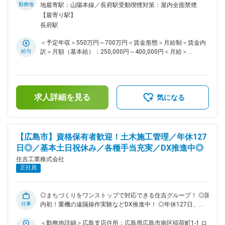
当社は山口県下関市に本社を置く総合建設会社です。1951年
勤務地
地最寄駅：山陽本線／長府駅受動喫煙対策：屋内全面禁煙
に創業し、土木工事、建設工事、砕石製造販売、環境産業、そ
【最寄り駅】
してアグリビジネスなど、幅広い事業を展開しています。より
長府駅
多くの案件に対応するため、組織体制強化のための増員募集を
しています。是非ご応募ください！ ■業務内容： ・工程・品
＜予定年収＞550万円～700万円＜賃金形態＞月給制＜賃金内
質・安全の管理 ・人員・資材の発注業務 ・各種申請書類の作
給与
訳＞月額（基本給）：250,000円～400,000円＜月給＞
成・提出 ・測量・写真撮影など ■施工実績： ・長門市俵山道
250,000円～400,000円＜昇給有無＞有＜残業手当＞有＜給与
路大寧寺第1トンネル工事 ・山口市新本庁舎棟新築工事 等多
補足＞■昇給：あり 年1回■賞与：あり 年2回（8月・12月）■
数 ※案件は国・官公庁や大手ゼネコンからの依頼が中心です。
給与例：・1級土木施工管理の資格者：月給30万円～40万円＋
■働き方について： ・案件により２週間～2・3年程度の出張が
各種手当・2級土木施工管理の資格者：月給25万円～35万円＋
発生する場合がありますが、その分出張手当が支給されます。
求人詳細を見る
各種手当※年齢・経験・前職給与を考慮の上規定により決定し
気になる
また、工期が迫っている場合など休日に対応頂くこともありま
ます。賃金はあくまでも目安の金額であり、選考を通じて上下
すが、しっかり振替休日を取得できる環境です。 ・現場への
する可能性があります。月給(月額)は固定手当を含めた表記で
移動時間削減や安全対策のため、国内で初めて重機の遠隔操作
す。
の実験をするなど、DX推進にも力を入れています。 ■組織構
【広島市】資格保有者歓迎！土木施工管理／年休127
成： 下関本社には土木施工管理40名程在籍しています。 ■当
日◎／基本土日祝休み／各種手当充実／DX推進中◎
社の魅力： ・出張手当、家族・住宅手当、通信手当…等様々な
手当がございます。手当だけでも年間最大330万円程度給与UP
住吉工業株式会社
を目指せます！ ・選べる社員旅行（期間・旅行先）も積立て
正社員
なしでご用意しています。（※社内規定あり）また、釣り大会
等、社内イベントも多く風通しのいい社風です。 ・年間休日
127日だけではなく、有給も取得しやすい環境です。 ■当社に
◎まちづくりをワンストップで対応できる住吉グループ！ ◎国
ついて： 山口県下関市で「安全第一」「地域貢献」を掲げて
仕事
内初！重機の遠隔操作実験などDX推進中！ ◎年休127日、基
60年。土木工事業・建築工事業・砕石製造販売事業・環境産
本土日祝休み！ワークライフバランスが整います！ ■採用背
業事業を展開しています。 営業エリアは地元山口県を中心に
景： 当社は山口県下関市に本社を置く総合建設会社です。
＜勤務地詳細＞広島支店住所：広島県広島市南区稲荷町1-1 ロ