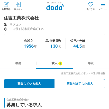
会員登録
ログイン
気になる
住吉工業株式会社
メニュー
会員登録（無料）
ログイン
サブコン
山口県下関市長府扇町1-23
はじめてdodaをご利用される方へ
設立
従業員数
平均年齢
1956
130
44.5
年
名
歳
求人を探す
求人を紹介してもらう
概要
求人
年収
住吉工業株式会社 の求人・中途採用情報
知りたい・聞きたい
募集している求人
募集が終了した求人
イベント
住吉工業株式会社の
専門サイト
募集している求人