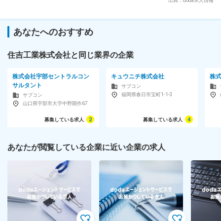
出典：doda求人情報
製造販売事業・環境産業事業を展開しています。 営業エリア
は地元山口県を中心に九州圏内まで多くの実績があり、更に企
業や地方自治体などの要請に応え広範囲での活躍の場が広がっ
あなたへのおすすめ
ています。
住吉工業株式会社と同じ業界の企業
株式会社宇部セントラルコン
キュウニチ株式会社
株
サルタント
サブコン
福岡県春日市宝町1-1-3
サブコン
山口県宇部市大字中野開作67
募集している求人
2
募集している求人
4
あなたが閲覧している企業に近い企業の求人