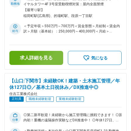
九州圏内まで多くの実績があり、更に企業や地方自治体などの
1951年に創業し、土木工事、建設工事、砕石製造販売、環境
勤務地
イヤルタワー4F 3号室受動喫煙対策：屋内全面禁煙
要請に応え広範囲での活躍の場が広がっています。
産業、そしてアグリビジネスなど、幅広い事業を展開していま
【最寄り駅】
す。より多くの案件に対応するため、組織体制強化のための増
稲荷町駅(広島県)、的場町駅、段原一丁目駅
員募集をしています。是非ご応募ください！ ■業務内容： ・
工程・品質・安全の管理 ・人員・資材の発注業務 ・各種申請
＜予定年収＞550万円～700万円＜賃金形態＞月給制＜賃金内
書類の作成・提出 ・測量・写真撮影など ■働き方について：
給与
訳＞月額（基本給）：250,000円～400,000円＜月給＞
・案件により２週間～2・3年程度の出張が発生する場合があ
250,000円～400,000円＜昇給有無＞有＜残業手当＞有＜給与
りますが、その分出張手当が支給されます。また、工期が迫っ
補足＞■昇給：あり 年1回■賞与：あり 年2回（8月・12月）■
ている場合など休日に対応頂くこともありますが、しっかり振
給与例：・1級土木施工管理の資格者：月給30万円～40万円＋
替休日を取得できる環境です。 ・現場への移動時間削減や安
各種手当・2級土木施工管理の資格者：月給25万円～35万円＋
全対策のため、国内で初めて重機の遠隔操作の実験をするな
求人詳細を見る
各種手当※年齢・経験・前職給与を考慮の上規定により決定し
気になる
ど、DX推進にも力を入れています。 ■組織構成： 広島支店に
ます。賃金はあくまでも目安の金額であり、選考を通じて上下
は現在2名メンバーが在籍しています。 現在は案件の規模によ
する可能性があります。月給(月額)は固定手当を含めた表記で
って、山口本社のメンバーを振り分けて対応しています。 ■当
す。
社の魅力： ・出張手当、家族・住宅手当、通信手当…等様々な
【山口:下関市】未経験OK！建築・土木施工管理／年
手当がございます。手当だけでも年間最大330万円程度給与UP
休127日◎／基本土日祝休み／DX推進中◎
を目指せます！ ・選べる社員旅行（期間・旅行先）も積立て
なしでご用意しています。（※社内規定あり）また、釣り大会
住吉工業株式会社
等、社内イベントも多く風通しのいい社風です。 ・年間休日
正社員
職種未経験歓迎
業種未経験歓迎
127日だけではなく、有給も取得しやすい環境です。 ■当社に
ついて： 山口県下関市で「安全第一」「地域貢献」を掲げて
60年。土木工事業・建築工事業・砕石製造販売事業・環境産
◎第二新卒歓迎！未経験から施工管理職に挑戦できます！ ◎国
業事業を展開しています。 営業エリアは地元山口県を中心に
仕事
内初！重機の遠隔操作実験などDX推進中！ ◎年休127日、基
九州圏内まで多くの実績があり、更に企業や地方自治体などの
本土日祝休み！ワークライフバランスが整います！ ◎社屋に
要請に応え広範囲での活躍の場が広がっています。
パウダールーム完備！女性社員も活躍中です！ ■採用背景：