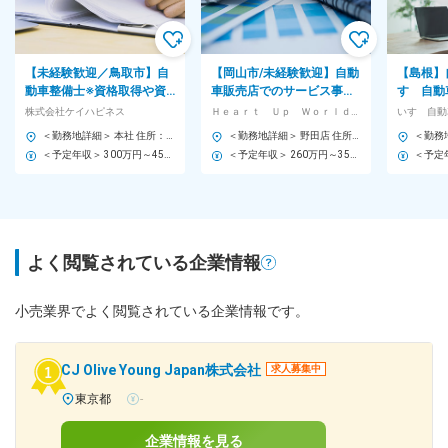
【未経験歓迎／鳥取市】自
【岡山市/未経験歓迎】自動
【島根】
動車整備士※資格取得や資
車販売店でのサービス事務
すゞ自動
格手当など整備士としての
◇新オフィスで快適勤務/残
手当、福
株式会社ケイハピネス
Ｈｅａｒｔ Ｕｐ Ｗｏｒｌｄ株式会社
いすゞ自動
キャリアアップ／残業5h
業ほぼなし
2日、賞
＜勤務地詳細＞ 本社 住所：鳥取県鳥取市安長80-1 受動喫煙対策：屋内全面禁煙 変更の範囲：無
＜勤務地詳細＞ 野田店 住所：岡山県岡山市北区野田2丁目14-28 受動喫煙対策：敷地内喫煙可能場所あり 変更の範囲：会社の定める事業所
＜予定年収＞ 300万円～450万円 ＜賃金形態＞ 月給制 ＜賃金内訳＞ 月額（基本給）：210,000円～380,000円 ＜月給＞ 210,000円～380,000円 ＜昇給有無＞ 有 ＜残業手当＞ 有 ＜給与補足＞ 昇給、賞与は会社業績、勤務状況により支給(決算賞与昨年度実績1.5ヶ月) 賃金はあくまでも目安の金額であり、選考を通じて上下する可能性があります。 月給(月額)は固定手当を含めた表記です。
＜予定年収＞ 260万円～350万円 ＜賃金形態＞ 月給制 ＜賃金内訳＞ 月額（基本給）：185,000円～250,000円 ＜月給＞ 185,000円～250,000円 ＜昇給有無＞ 有 ＜残業手当＞ 有 ＜給与補足＞ ■賞与：有（年2回／通年で0.8～1.0か月（昨年度実績）） ■時間外手当：実労働分／月平均10時間 賃金はあくまでも目安の金額であり、選考を通じて上下する可能性があります。 月給(月額)は固定手当を含めた表記です。
よく閲覧されている企業情報
小売業界でよく閲覧されている企業情報です。
CJ Olive Young Japan株式会社
求人募集中
東京都
-
企業情報を見る