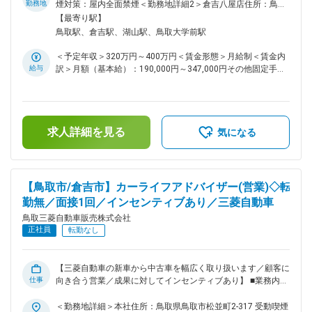
車の分解・組立、修理、定期点検 ・見積書、作業報告書の作
勤務地
煙対策：屋内全面禁煙＜勤務地詳細2＞倉吉八屋店住所：鳥取
成 など ■業務特徴 ・クルマの点検・整備を通して、お客様
県倉吉市八屋250-1 勤務地最寄駅：JR山陰本線／倉吉駅受動
【最寄り駅】
に安全・安心を提供していただくお仕事です。整備はクルマを
喫煙対策：屋内全面禁煙変更の範囲：会社の定める事業所
鳥取駅、倉吉駅、湖山駅、鳥取大学前駅
いじるだけの仕事ではなく、整備をするだけの人で終わってほ
しくないと考えています。お客様のお出迎えからお見送りま
＜予定年収＞320万円～400万円＜賃金形態＞月給制＜賃金内
で、顧客としっかりとコミュニケーションをとり、笑顔で帰っ
給与
訳＞月額（基本給）：190,000円～347,000円その他固定手当/
ていただくお仕事です。 ■育成・キャリアステップ ・プロフ
月：3,000円～5,000円＜月給＞193,000円～352,000円＜昇給
ェッショナルとしてのスキルを磨ける環境が整備されていま
有無＞有＜残業手当＞有＜給与補足＞・賞与実績：年間2ヶ月
す。 ・高いレベルの整備・点検サービスの提供を目指し、専
分(前年度実績)賃金はあくまでも目安の金額であり、選考を通
門的な技術や知識等に加え、お客様対応力を身につけるための
じて上下する可能性があります。月給(月額)は固定手当を含め
教育、各種研修を実施。 また技術力の確認の場としてサービ
求人詳細を見る
た表記です。
気になる
ス技術コンテストを開催しています。 ■配属先情報： 鳥取市
内3店舗(鳥取松並店、クリーンカーとっとり、東鳥取三菱・湖
山店) 倉吉市内店舗のいずれかでの勤務となります。 ■こんな
方にマッチする求人です： 資格を保有していなくても、機械
【鳥取市/倉吉市】カーライフアドバイザー(営業)◇転
いじりが好きで自動車の整備に関心のある方 ■企業、求人の特
勤無／面接1回／インセンティブあり／三菱自動車
色： ・自動車の販売や納車後の車検、アフターメンテナンス
サービスなどを提供する三菱自動車の販売会社です ・クルマ
鳥取三菱自動車販売株式会社
の点検・整備を通して、お客様に安全・安心を提供する(整備
正社員
転勤なし
士最先端の自動車技術を習得できる研修制度あり) 変更の範
囲：会社の定める業務
【三菱自動車の新車から中古車を幅広く取り扱います／顧客に
仕事
向き合う営業／成果に対してインセンティブあり】 ■業務内容
三菱自動車の販売会社にて、新車、中古車の販売や納車後の車
検、アフターメンテナンス、自動車保険の販売など、カーライ
＜勤務地詳細＞本社住所：鳥取県鳥取市松並町2-317 受動喫煙