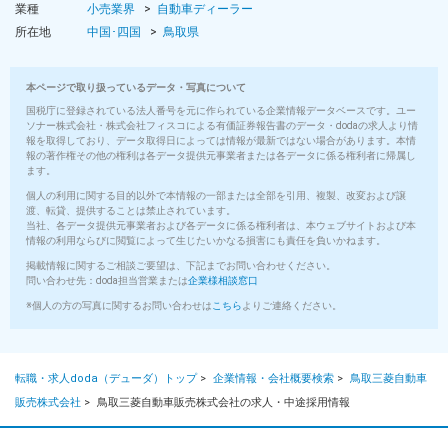
業種
小売業界
自動車ディーラー
所在地
中国･四国
鳥取県
本ページで取り扱っているデータ・写真について
国税庁に登録されている法人番号を元に作られている企業情報データベースです。ユー
ソナー株式会社・株式会社フィスコによる有価証券報告書のデータ・dodaの求人より情
報を取得しており、データ取得日によっては情報が最新ではない場合があります。本情
報の著作権その他の権利は各データ提供元事業者または各データに係る権利者に帰属し
ます。
個人の利用に関する目的以外で本情報の一部または全部を引用、複製、改変および譲
渡、転貸、提供することは禁止されています。
当社、各データ提供元事業者および各データに係る権利者は、本ウェブサイトおよび本
情報の利用ならびに閲覧によって生じたいかなる損害にも責任を負いかねます。
掲載情報に関するご相談ご要望は、下記までお問い合わせください。
問い合わせ先：doda担当営業または
企業様相談窓口
※個人の方の写真に関するお問い合わせは
こちら
よりご連絡ください。
転職・求人doda（デューダ）トップ
>
企業情報・会社概要検索
>
鳥取三菱自動車
販売株式会社
>
鳥取三菱自動車販売株式会社の求人・中途採用情報