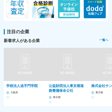
注目の企業
新着求人がある企業
一覧へ
学校法人追手門学院
公益財団法人東京都道
株式会社サ
路整備保全公社
大阪府
東京都
-
東京都
-
-