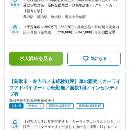
＜勤務地詳細1＞鳥取松並店住所：鳥取県鳥取市松並町2-317
車の分解・組立、修理、定期点検 ・見積書、作業報告書の作
勤務地
受動喫煙対策：屋内全面禁煙＜勤務地詳細2＞クリーンカーと
成 など ■業務特徴 ・クルマの点検・整備を通して、お客様
っとり住所：鳥取県鳥取市湖山町東3-6 受動喫煙対策：屋内全
【最寄り駅】
に安全・安心を提供していただくお仕事です。整備はクルマを
面禁煙＜勤務地詳細3＞倉吉八屋店住所：鳥取県倉吉市八屋
鳥取駅、湖山駅、倉吉駅、鳥取大学前駅
いじるだけの仕事ではなく、整備をするだけの人で終わってほ
250-1 勤務地最寄駅：JR山陰本線／倉吉駅受動喫煙対策：屋
しくないと考えています。お客様のお出迎えからお見送りま
内全面禁煙変更の範囲：会社の定める事業所
＜予定年収＞350万円～560万円＜賃金形態＞月給制＜賃金内
で、顧客としっかりとコミュニケーションをとり、笑顔で帰っ
給与
訳＞月額（基本給）：220,000円～347,000円その他固定手当/
ていただくお仕事です。 ■育成・キャリアステップ ・プロフ
月：3,000円～5,000円＜月給＞223,000円～352,000円＜昇給
ェッショナルとしてのスキルを磨ける環境が整備されていま
有無＞有＜残業手当＞有＜給与補足＞・賞与実績：年間2ヶ月
す。 ・高いレベルの整備・点検サービスの提供を目指し、専
分(前年度実績)賃金はあくまでも目安の金額であり、選考を通
門的な技術や知識等に加え、お客様対応力を身につけるための
じて上下する可能性があります。月給(月額)は固定手当を含め
教育、各種研修を実施。 また技術力の確認の場としてサービ
求人詳細を見る
た表記です。
気になる
ス技術コンテストを開催しています。 ■配属先情報： 鳥取市
内3店舗(鳥取松並店、クリーンカーとっとり、東鳥取三菱・湖
山店) 倉吉市内店舗のいずれかでの勤務となります。 ■企業、
求人の特色： ・自動車の販売や納車後の車検、アフターメン
【鳥取市・倉吉市／未経験歓迎】車の販売（カーライ
テナンスサービスなどを提供する三菱自動車の販売会社です
フアドバイザー）◇転勤無／面接1回／インセンティ
・クルマの点検・整備を通して、お客様に安全・安心を提供す
ブ有
る(整備士最先端の自動車技術を習得できる研修制度あり) 変更
の範囲：会社の定める業務
鳥取三菱自動車販売株式会社
正社員
転勤なし
職種未経験歓迎
業種未経験歓迎
【顧客の人生に長期伴走する「カーライフコンサルタント」／
仕事
販売～アフターケアまで一貫して携わる／成果に対するインセ