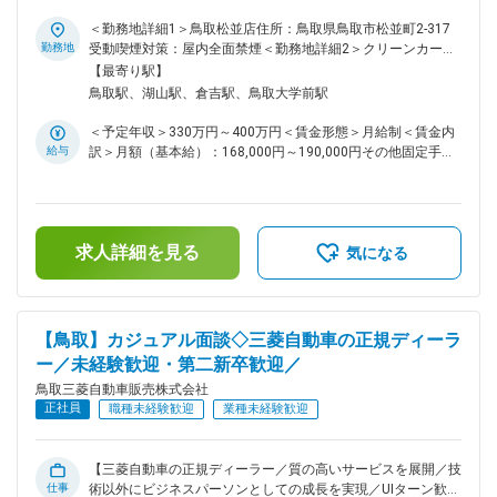
ンティブ支給】 ＼関係構築で成果を出すお仕事！／ ディーラ
ービジネスの本質である「継続的な顧客接点」が当社の強みで
＜勤務地詳細1＞鳥取松並店住所：鳥取県鳥取市松並町2-317
す。 高額の商品を購入いただいたお客様とは、購入後のメン
勤務地
受動喫煙対策：屋内全面禁煙＜勤務地詳細2＞クリーンカーと
テナス含め、長いお付き合いとなります。親身にお客様のこと
っとり住所：鳥取県鳥取市湖山町東3-6 受動喫煙対策：屋内全
【最寄り駅】
を考えることで、成果につながるお仕事です。 ＼月10万以上
面禁煙＜勤務地詳細3＞倉吉八屋店住所：鳥取県倉吉市八屋
鳥取駅、湖山駅、倉吉駅、鳥取大学前駅
のインセンティブが目指せる！／ 営業担当には、販売、車
250-1 勤務地最寄駅：JR山陰本線／倉吉駅受動喫煙対策：屋
検、保険の目標が設定され、達成をすれば報奨金の支給があり
内全面禁煙変更の範囲：会社の定める事業所
＜予定年収＞330万円～400万円＜賃金形態＞月給制＜賃金内
ます。目標に対して未達の場合でもペナルティが課せられるこ
給与
訳＞月額（基本給）：168,000円～190,000円その他固定手当/
とはないのでご安心ください。成果によっては、月10万円以
月：40,000円～50,000円固定残業手当/月：18,000円～
上の支給も珍しくなく、やった分がしっかりと評価されるので
30,000円（固定残業時間12時間0分/月）超過した時間外労働
やりがいもあります。 ■業務内容 三菱の新車、中古車の販売
の残業手当は追加支給＜月給＞226,000円～270,000円（一律
や納車後の車検、アフターメンテナンス、自動車保険の販売な
手当を含む）＜昇給有無＞有＜残業手当＞有＜給与補足＞・賞
ど、カーライフアドバイザーとしてのお仕事をお任せします。
求人詳細を見る
与実績：年間2ヶ月分(前年度実績)・残業手当：固定残業代制
気になる
■具体的には 各店舗やショールームにご来店いただくお客様に
(超過分別途支給)賃金はあくまでも目安の金額であり、選考を
対して、三菱自動車の販売や車検、修理などのアフターフォロ
通じて上下する可能性があります。月給(月額)は固定手当を含
ーまで、最適なご提案を行います。お客様のご家族の日頃の暮
めた表記です。
らしまで考えながら、新規のご提案を行うなど、お客様との関
【鳥取】カジュアル面談◇三菱自動車の正規ディーラ
係構築が重要になります。 ・三菱の新車、各種中古車の販
ー／未経験歓迎・第二新卒歓迎／
売、保有ユーザーのアフターフォロー活動 ・車検、点検等の
自動車関連商品の販売活動 ・車選びのアドバイス、購入後の
鳥取三菱自動車販売株式会社
メンテナンスのご案内 ■組織構成 ・鳥取松並店/人員30名（内
正社員
職種未経験歓迎
業種未経験歓迎
訳：営業15名、整備士10名、他管理、アシスタント） ・鳥取
市湖山町2店舗/各店人員10名（内訳：営業3名、整備士4名、
他管理、アシスタント） ・倉吉八屋店/人員5名（内訳：営業1
【三菱自動車の正規ディーラー／質の高いサービスを展開／技
名、整備士3名、他管理、アシスタント） ■入社後のキャリア
仕事
術以外にビジネスパーソンとしての成長を実現／UIターン歓