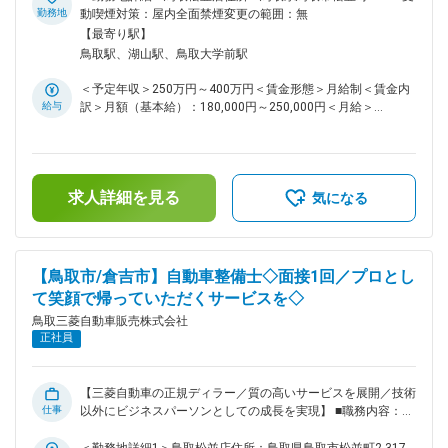
頂きます。 ・入社後1年間はOJTとして先輩社員が丁寧に教
ら担当業務をご相談いたします。 ■具体的には: 本社管理部門
勤務地
動喫煙対策：屋内全面禁煙変更の範囲：無
育。既存のお客様を先輩から引き継ぎ、新たに担当することも
にて対応する下記の業務にて、いずれかの業務をお任せいたし
【最寄り駅】
多いです。 変更の範囲：会社の定める業務
ます。 ≪自動車登録業務≫ 注文頂いた車両のメーカー発注、
鳥取駅、湖山駅、鳥取大学前駅
納期の連絡 車両二次架装の手配、付属品の確認 陸運局への登
録届出手続き 登録届出後の顧客データの運用管理 査定士資格
＜予定年収＞250万円～400万円＜賃金形態＞月給制＜賃金内
者の管理 オークション転売購入と書類管理 ネット情報の管
給与
訳＞月額（基本給）：180,000円～250,000円＜月給＞
理運用 など ≪保険業務≫ ・損保への取次業務 ・保険加入ユ
180,000円～250,000円＜昇給有無＞有＜残業手当＞有＜給与
ーザーの管理（満期案内、新規プランのご提案、スタッフへの
補足＞・賞与実績：年間2ヶ月分(前年度実績)賃金はあくまで
案内） ・社内営業スタッフへの保険教育、新製品の勉強会
も目安の金額であり、選考を通じて上下する可能性がありま
営業所等の出張勉強会の開催 など ≪総務労務≫ 総務労務の
す。月給(月額)は固定手当を含めた表記です。
全般をお任せします。各部署との連携など。 ■組織構成: 現在4
求人詳細を見る
気になる
名の社員でそれぞれ、役割を分担し業務を遂行しております。
今後の新たな取り組み、体制の強化を図るため増員で採用を行
い、6名ほどの組織を目指します。 ■入社後： 先輩社員が丁寧
に教えますので、未経験でも徐々に業務に慣れていくことがで
【鳥取市/倉吉市】自動車整備士◇面接1回／プロとし
きます。 変更の範囲：会社の定める業務
て笑顔で帰っていただくサービスを◇
鳥取三菱自動車販売株式会社
正社員
【三菱自動車の正規ディラー／質の高いサービスを展開／技術
仕事
以外にビジネスパーソンとしての成長を実現】 ■職務内容：
ディラーでの自動車整備士をお任せします。 ■具体的には：
・車両整備(有資格者)、洗車、タイヤ交換等(無資格者) ・自動