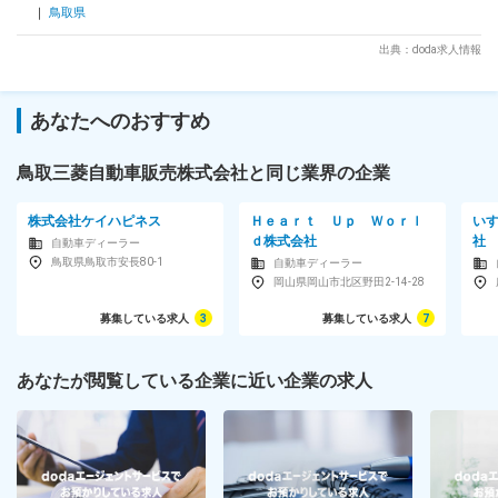
鳥取県
るための教育、各種研修を実施しております。 ■組織構成 ・
鳥取松並店/人員30名（内訳：営業15名、整備士10名、他管
出典：doda求人情報
理、アシスタント） ・鳥取市湖山町2店舗/各店人員10名（内
訳：営業3名、整備士4名、他管理、アシスタント） ・倉吉八
屋店/人員5名（内訳：営業1名、整備士3名、他管理、アシス
タント） 変更の範囲：会社の定める業務
あなたへのおすすめ
鳥取三菱自動車販売株式会社と同じ業界の企業
株式会社ケイハピネス
Ｈｅａｒｔ Ｕｐ Ｗｏｒｌ
い
ｄ株式会社
社
自動車ディーラー
鳥取県鳥取市安長80-1
自動車ディーラー
岡山県岡山市北区野田2-14-28
募集している求人
3
募集している求人
7
あなたが閲覧している企業に近い企業の求人