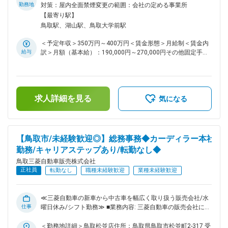
フアドバイザー（営業職）としてお仕事をお任せします。 ■具
勤務地
対策：屋内全面禁煙変更の範囲：会社の定める事業所
体的には 各店舗/ショールームにご来店いただく、お客様に対
【最寄り駅】
して、三菱自動車の販売や車検、修理などのアフターフォロー
鳥取駅、湖山駅、鳥取大学前駅
まで、最適なご提案を行います。お客様のみに留まらず、その
ご家族の日頃の暮らしまで考えながら、新規のご提案を行うな
＜予定年収＞350万円～400万円＜賃金形態＞月給制＜賃金内
ど、長く深いお付き合いとなります。 ・三菱の新車、各種中
給与
訳＞月額（基本給）：190,000円～270,000円その他固定手当/
古車の販売、保有ユーザーのアフターフォロー活動 ・車検、
月：40,000円～50,000円固定残業手当/月：18,000円～
点検等の自動車関連商品の販売活動 ・車選びのアドバイス、
30,000円（固定残業時間12時間0分/月）超過した時間外労働
購入後のメンテナンスのご案内 ■業務の特徴 ・自動車販売
の残業手当は追加支給＜月給＞248,000円～350,000円（一律
は、売ったら終わりではありません。高額の商品を購入いただ
手当を含む）＜昇給有無＞有＜残業手当＞有＜給与補足＞・賞
いたお客様とは、購入後のメンテナスを含めた、長いお付き合
求人詳細を見る
与実績：年間2ヶ月分(前年度実績)・残業手当：固定残業代制
気になる
いとなり、信頼関係の構築が重要なお仕事となります。親身に
(超過分別途支給)賃金はあくまでも目安の金額であり、選考を
お客様のことを考えることで、成果につながるお仕事です ・
通じて上下する可能性があります。月給(月額)は固定手当を含
営業担当には、販売、車検、保険の目標が設定され、達成をす
めた表記です。
れば報奨金の支給がございます。目標に対して未達の場合でも
【鳥取市/未経験歓迎◎】総務事務◆カーディラー本社
ペナルティが課せられることはございませんので、ご安心くだ
勤務/キャリアステップあり/転勤なし◆
さい。成果によっては、月10万円以上の支給も珍しくなく、
やった分がしっかりと評価されるので、やりがいもあります。
鳥取三菱自動車販売株式会社
■組織構成 各店舗の目安の人数となります。 ・鳥取松並店/人
正社員
転勤なし
職種未経験歓迎
業種未経験歓迎
員30名（内訳：営業15名、整備士10名、他管理、アシスタン
ト） ・鳥取市湖山町2店舗/各店人員10名（内訳：営業3名、整
備士4名、他管理、アシスタント） ・倉吉八屋店/人員5名（内
≪三菱自動車の新車から中古車を幅広く取り扱う販売会社/水
訳：営業1名、整備士3名、他管理、アシスタント） ■入社後の
仕事
曜日休み/シフト勤務≫ ■業務内容: 三菱自動車の販売会社に
キャリアステップ ・入社後、メーカー研修を受講（5日）いた
て、本社での管理部門のお仕事をお任せします。職務内容は多
だき、三菱自動車や販売・接客スキルに関する基本を習得して
岐に亘る部門になりますので、これまでの経験・知識・適正か
＜勤務地詳細＞鳥取松並店住所：鳥取県鳥取市松並町2-317 受