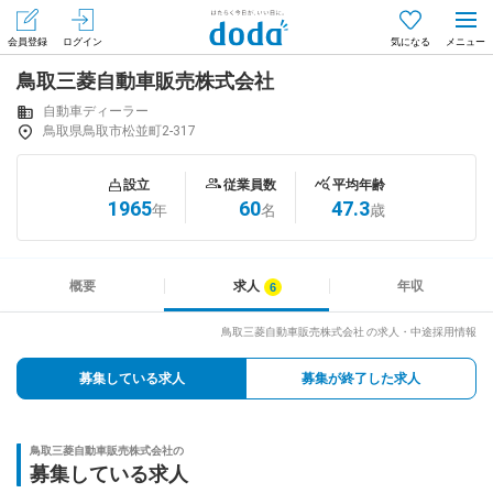
会員登録
ログイン
気になる
鳥取三菱自動車販売株式会社
メニュー
会員登録（無料）
ログイン
自動車ディーラー
鳥取県鳥取市松並町2-317
はじめてdodaをご利用される方へ
設立
従業員数
平均年齢
1965
60
47.3
年
名
歳
求人を探す
求人を紹介してもらう
概要
求人
年収
鳥取三菱自動車販売株式会社 の求人・中途採用情報
知りたい・聞きたい
募集している求人
募集が終了した求人
イベント
鳥取三菱自動車販売株式会社の
専門サイト
募集している求人