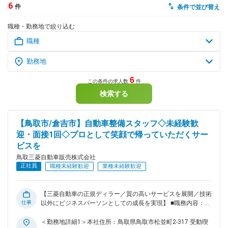
6
件
条件で並び替え
dodaチャットサポート
職種・勤務地で絞り込む
対応時間：10:00～22:00(日曜・年末年始を除く)
自動案内は24時間365日対応
転職の「モヤモヤ」、一人で悩まず
気軽に相談してみませんか？
dodaの使い方は？
今の仕事を続けるべき？
6
この条件の求人数
件
検索する
ヘルプ
サイトマップ
【鳥取市/倉吉市】自動車整備スタッフ◇未経験歓
迎・面接1回◇プロとして笑顔で帰っていただくサー
ビスを
鳥取三菱自動車販売株式会社
正社員
職種未経験歓迎
業種未経験歓迎
【三菱自動車の正規ディラー／質の高いサービスを展開／技術
仕事
以外にビジネスパーソンとしての成長を実現】 ■職務内容：
ディラーでの自動車整備士をお任せします。 ■具体的には：
・車両整備(有資格者)、洗車、タイヤ交換等(無資格者) ・自動
＜勤務地詳細1＞本社住所：鳥取県鳥取市松並町2-317 受動喫