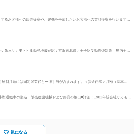
とするお客様への販売提案や、建機を手放したいお客様への買取提案を行います。
できるから、それぞれで必要なスキルが身に付き、成長できます ・仕入（買取）
営業活動の全てのフェーズに関われます ・大きな裁量を持ち活動…提案先、提案
 【業務内容】 既存顧客メインに大型建機の販売・
販売 ■中古建機の買取・仕入、販売 ■建設機械のレンタル提案 ■販売後のアフター
の開拓 など ●扱う商材 大型建機（クレーン、ショベル等）およびそれに付随する
2-5 第三サカモトビル勤務地最寄駅：京浜東北線／王子駅受動喫煙対策：屋内全面
ン、建設会社、貿易会社などがメイン顧客。国内出張あり。 ●海外営業の頻度につ
ですが、少なくとも1年に1回は海外出張あり。 【入社後の流れ】 入社
えていきます。 国内営業に同行、業界やお客様のことを学び、実際に建機が利用
得。営業提案の場にも同席。 後、徐々に既存のお客様を引き継ぎ、新規顧客獲得
単位で育成、未経験の方も大丈夫です 【組織構成】 営業メンバー30代～40代の
と出張有 ◎国内営業… 基本的にはお客様
態＞月給制月給には固定残業代と一律手当が含まれます。＜賃金内訳＞月額（基本
かり訪問する場合や、定期的に訪問する企業もあります。 多くが日帰りでの訪問、
月：55,000円～80,000円固定残業手当/月：65,000円～120,000円（固定残業時間
また、北海道から沖縄までお客様がいるので、4カ月に1回程度は遠方の北海道や沖
追加支給＜月給＞300,000円～500,000円（一律手当を含む）＜昇給有無＞有＜
小型運搬車の製造・販売建設機械および部品の輸出■詳細：1982年親会社サカモト
0万円～700万円です。社員の年収例:入社8年・36歳で年収1000万円/入社4
る場合には2週間程度の長期出張となる場合も。 変更の範囲：会社の定
独立し設立。現在、ヨーロッパ、中東、オセアニア、アフリカまで輸出エリアを拡
安の金額であり、選考を通じて上下する可能性があります。月給(月額)は固定手当
上の機械を輸出しています。2007年小型クレーンメーカーを買収し、輸出を行う
兼ね備えた「新生」R&Bエンジニアリング株式会社が誕生。本社は中古機械の輸
あり、自社製品の拡販をメインに行っています。■組織風土： 1つのフロアに全社
良い環境です。
気になる