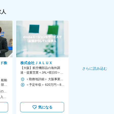
求人
ド株
株式会社ＪＡＬＵＸ
【大阪】航空機部品の海外調
さらに読み込む
達・提案営業＜JAL×双日G＞英
語力活かせる◎◆フレックス◆年
＜勤務地詳細＞ 大阪事業所 住所：大阪府大阪市北区梅田3-2-2 JPタワー大阪18階 受動喫煙対策：屋内全面禁煙 変更の範囲：会社の定める事業所（リモートワーク含む）
】船舶
休122日
・部
＜予定年収＞ 620万円～820万円 ＜賃金形態＞ 月給制 ＜賃金内訳＞ 月額（基本給）：314,000円～414,000円 ＜月給＞ 314,000円～414,000円 ＜昇給有無＞ 有 ＜残業手当＞ 有 ＜給与補足＞ ※経験・能力を考慮し決定します。 ※年収は時間外手当（月20時間分）含む ■昇給：年度考課による ■賞与：年2回 賃金はあくまでも目安の金額であり、選考を通じて上下する可能性があります。 月給(月額)は固定手当を含めた表記です。
、燃料
【東京本社、関西支店のいずれか／希望考慮】 ★住宅手当や社宅もあり（規定あり） ■本社■ 東京都千代田区神田錦町2-2-1 KANDA SQUARE 18F ※受動喫煙対策：屋内原則禁煙（一部喫煙所あり） ＜アクセス＞ ・都営新宿線「小川町駅」B7出口より徒歩3分 ・東京メトロ千代田線「新御茶ノ水駅」B7出口より徒歩3分 ・東京メトロ丸の内線「淡路町駅」B7出口より徒歩3分 ■関西支店■ 兵庫県神戸市中央区三宮町1-4-8 メットライフ神戸三宮ビル 9F ※受動喫煙対策：屋内原則禁煙（一部喫煙所あり） ＜アクセス＞ ・JR東海道本線「三ノ宮駅」より徒歩5分 ・阪急電鉄神戸線「神戸三宮駅」より徒歩5分 ・神戸新交通「三宮駅」より徒歩5分 ※配属拠点はご希望に応じて相談いたします。
年収700万円／35歳／入社8年目
気になる