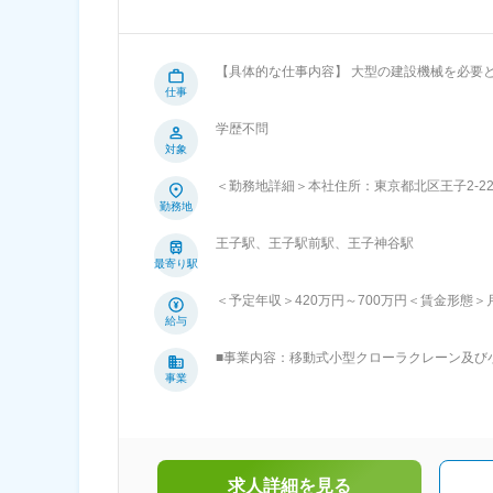
【具体的な仕事内容】 大型の建設機械を必要
・国内も海外も担当…国内、海外両方の営業が
仕事
からアフターフォローまで一貫して対応可能…
学歴不問
内容、スケジュール管理から、新規開拓まで全て自分で決められる自由度あり
対象
買取提案を行います。 ■新品建設機械の提案、
フォロー（メンテナンス対応など） ■新規顧客
＜勤務地詳細＞本社住所：東京都北区王子2-2
部品等。 ●顧客について 国内外の大手ゼネコ
禁煙変更の範囲：会社の定める事業所
勤務地
いて 東南アジア圏が8割ほど。人によって頻度はまちまち
後は先輩のアシスタントポジションで仕事を覚
王子駅、王子駅前駅、王子神谷駅
されている現場に出向いたりしながら、知識習
最寄り駅
にも挑戦していきます。 独り立ちできるまで年
男性6名。 全員が異業種などからの中途入社、ハンデはありません。 国内各地、海外へ
＜予定年収＞420万円～700万円＜賃金形
先に訪問する形の営業活動 お客様から声がか
給）：180,000円～300,000円その他固定手当/
給与
1カ月に1度は短期出張（1泊2日程度）も。 
40時間0分/月）超過した時間外労働の残業手当は
縄にも出張してお客様周りを行います。 ◎海外営業… 普段はメールや電話など、商談や納品で実際にお客様先に訪問することも
■事業内容：移動式小型クローラクレーン及び
残業手当＞有＜給与補足＞入社時の想定年収は42
多数。 1週間前後の出張が多くなりますが、複数国を回
産業（株）100％出資で同社輸出販売部門を
事業
年・30歳で年収550万円賃金はあくまでも目
める業務
大し、現在は東南アジアを中心に年間100台以
を含めた表記です。
商社と小型クレーンの製造を行うメーカーとを
出部門、静岡支店は工場を併設していることも
員がいるため、支店長との距離も近く風通しの
求人詳細を見る