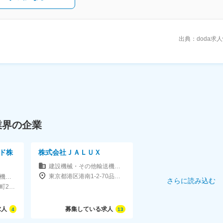
出典：doda求
業界の企業
ド株
株式会社ＪＡＬＵＸ
建設機械・その他輸送機器 （商社）
東京都港区港南1-2-70品川シーズンテラス
建設機械・その他輸送機器 （商社）
さらに読み込む
東京都千代田区神田錦町2-2-1KANDASQUARE18F
求人
募集している求人
4
13