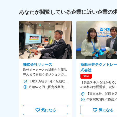
あなたが閲覧している企業に近い企業の
株式会社サナース
商船三井テクノトレー
欧州メーカーとの折衝から商品
式会社
導入までを担うポジション◎専
NEW
門知識と国際的なビジネススキ
【駅チカ徒歩3分／転勤なし】 東京都品川区南大井6-26-2大森ベルポートB館3階 ※オフィス内受動喫煙対策あり（施設内全面禁煙／喫煙所あり） ◆最寄駅 JR京浜東北線「大森駅」より徒歩3分 京急本線「大森海岸駅」より徒歩7分 京急本線「立会川駅」より徒歩12分
【英語スキルを活かせる
ルを身につける
月給57万円（固定残業代含む） ※上記月給には固定残業代として、時間外労働の有無に関わらず40時間分を、月13万6000円支給 ※上記を超える時間外労働分は追加で支給 ※固定残業代40時間ですが実際の平均残業時間は20時間以下です
の燃料油や潤滑油、資材
品、通信関連機材の発注
供給船の手配など
気になる
気になる