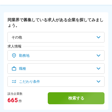
ーションを学びながら、実務を通じてスキルと知識を身につけ
ます。 ※配属エリアでの研修となります。 ▼STEP3：SPD契約
先に配属（本格スタート） 4カ月目以降は、いよいよ各SPD契
約先に配属！ 現地でリーダーのもと、実践に即した研修を随
同業界で募集している求人がある企業を探してみまし
時行います。 医療材料の知識や人材の管理など、多彩なスキ
ょう。
ルを習得できます。 ＜★将来的には…＞ 業務の流れを覚えて
いただいた後は、パート社員のマネジメント業務にも携わって
いただきます。経験や転職のハンデは一切なく、頑張りを公平
その他
に評価し、キャリアアップを目指せる環境です。
求人情報
勤務地
職種
こだわり条件
該当企業数
検索する
665
件