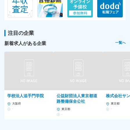
注目の企業
新着求人がある企業
一覧へ
学校法人追手門学院
公益財団法人東京都道
株式会社サ
路整備保全公社
大阪府
東京都
-
東京都
-
-