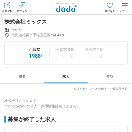
会員登録
ログイン
気になる
株式会社ミックス
メニュー
会員登録（無料）
ログイン
その他
北海道札幌市手稲区星置南4-43-8
はじめてdodaをご利用される方へ
設立
従業員数
平均年齢
1988
-
-
年
名
歳
求人を探す
求人を紹介してもらう
概要
求人
年収
株式会社ミックス の求人・中途採用情報
知りたい・聞きたい
株式会社ミックスで
dodaに掲載中の求人・採用情報はありません。
イベント
募集が終了した求人
専門サイト