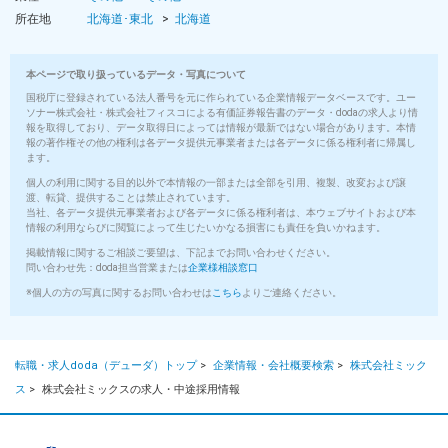
所在地
北海道･東北
北海道
本ページで取り扱っているデータ・写真について
国税庁に登録されている法人番号を元に作られている企業情報データベースです。ユー
ソナー株式会社・株式会社フィスコによる有価証券報告書のデータ・dodaの求人より情
報を取得しており、データ取得日によっては情報が最新ではない場合があります。本情
報の著作権その他の権利は各データ提供元事業者または各データに係る権利者に帰属し
ます。
個人の利用に関する目的以外で本情報の一部または全部を引用、複製、改変および譲
渡、転貸、提供することは禁止されています。
当社、各データ提供元事業者および各データに係る権利者は、本ウェブサイトおよび本
情報の利用ならびに閲覧によって生じたいかなる損害にも責任を負いかねます。
掲載情報に関するご相談ご要望は、下記までお問い合わせください。
問い合わせ先：doda担当営業または
企業様相談窓口
※個人の方の写真に関するお問い合わせは
こちら
よりご連絡ください。
転職・求人doda（デューダ）トップ
>
企業情報・会社概要検索
>
株式会社ミック
ス
>
株式会社ミックスの求人・中途採用情報