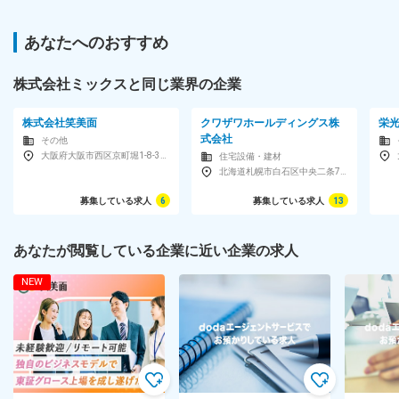
あなたへのおすすめ
株式会社ミックスと同じ業界の企業
株式会社笑美面
クワザワホールディングス株
栄
式会社
その他
大阪府大阪市西区京町堀1-8-33京町堀スクエア4F
住宅設備・建材
北海道札幌市白石区中央二条7-1-1
募集している求人
6
募集している求人
13
あなたが閲覧している企業に近い企業の求人
NEW