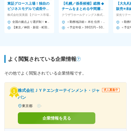
東証グロース上場！独自の
【札幌／係長候補】総務 ◆
【大丸札
ビジネスモデルで成長中★
チームをまとめる中間層募
販売※未
年休125日・土日祝休みと
集｜残業少なめ・年休124
ぼなし／
株式会社笑美面 【グロース市場】
クワザワホールディングス株式会社
栄光リテー
プライベートも充実！
日
接客スキ
全国の拠点より選択制！★転勤ナシ★リモート可「札幌・東京・名古屋・大阪・兵庫」の希望拠点へ配属！ 〈札幌〉 札幌市北区北十条西 4-1-20 楠本第 10 ビル 5F 〈東京神田〉 千代田区岩本町2-5-12 岩本町ツインビル8F 〈東京新宿〉 新宿区新宿 2-5-10 アーバンセンター新宿ビル 5F 〈東京町田〉 町田市原町田 6-18-13 サニーサイドビル 4F 〈愛知名駅〉 名古屋市中村区名駅3-17-34 ナカモビル2F 〈愛知伏見〉 名古屋市中区栄2-4-27 稲垣ビル栄3F 〈新大阪〉 大阪市淀川区西中島4-7-18 まるみやビル6F 〈大阪京橋〉 大阪市都島区片町2-2-40 京橋大発ビル5F 〈大阪難波〉 大阪市中央区西心斎橋2-2-7 御堂筋ジュンアシダビル9F 〈兵庫三宮〉 神戸市中央区八幡通3-2-5 IN東洋ビル3F 〈兵庫西宮〉 西宮市六湛寺町9-8 市役所前ビル6F
＜勤務地詳細＞ 本社 住所：北海道札幌市白石区中央二条7-1-1 勤務地最寄駅：地下鉄東西線／白石駅 受動喫煙対策：屋内全面禁煙 変更の範囲：会社の定める事業所
【東京／神田・新宿・町田】 月給：292,000円～＋諸手当＋賞与2回 ※上記には一律地域手当（42,000円）を含む。 ※固定残業代（40時間／69,600円～）を含む。超過分は別途支給。 【大阪・兵庫・愛知・札幌】 月給：250,000円～＋諸手当＋賞与2回 ※固定残業代（40時間／59,600円～）を含む。超過分は別途支給。 ＼充実した手当で安心♪／ ◎配偶者手当 └月2万円※社会保険の扶養範囲内 ◎子ども手当 └月1万円※18歳未満のお子様1名につき ◎資格手当 └介護・福祉関係の資格をお持ちで月数千円～数万円の手当が支給されます。
＜予定年収＞ 380万円～500万円 ＜賃金形態＞ 月給制 ＜賃金内訳＞ 月額（基本給）：240,000円～300,000円 ＜月給＞ 240,000円～300,000円 ＜昇給有無＞ 有 ＜残業手当＞ 有 ＜給与補足＞ ※予定年収はあくまでも目安の金額となり、経験・年齢等を考慮のうえ決定。 ※別途、対象者には家族手当・住宅手当・役職手当支給。 ■昇給：年1回（5月） ■賞与：年2回（7月・12月） 賃金はあくまでも目安の金額であり、選考を通じて上下する可能性があります。 月給(月額)は固定手当を含めた表記です。
よく閲覧されている企業情報
その他でよく閲覧されている企業情報です。
株式会社ＪＹＰエンターテインメント・ジャ
求人募集中
パン
東京都
-
企業情報を見る