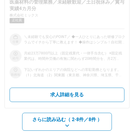
医薬材料の管理業務／未経験歓迎／土日祝休み／賞与
実績4カ月分
dodaチャットサポート
株式会社ミックス
対応時間：10:00～22:00(日曜・年末年始を除く)
正社員
自動案内は24時間365日対応
転職の「モヤモヤ」、一人で悩まず
気軽に相談してみませんか？
＼未経験でも安心のPOINT／ ◆一人ひとりにあった研修プログ
dodaの使い方は？
仕事
ラムでイチから丁寧に教えます！ ◆操作はシンプル！自社開発
今の仕事を続けるべき？
のシステムで、PC操作が苦手な方でもスムーズに扱えます◎
◆経験や転職のハンデなし！頑張りを公平に評価します！ 仕
月給23万7800円以上（固定残業代・一律手当含む） ※固定残
事内容 ━━━━━━ 病院内で使用されるあらゆるモノの管理・発注
給与
業代は、時間外労働の有無に関わらず20時間分を、月2万
等（SPD業務）の責任者をお任せします。 チームで協力しな
9500円以上支給 上記を超える時間外労働分は追加で支給 ※一
がら進めますので、未経験の方でも安心してスタートできま
ヘルプ
律手当は月5万5200円以上を支給
サイトマップ
下記いずれかのエリアの病院などへの常駐勤務となります。
す。 ＜具体的な業務＞ ■病院内でのSPD業務全般の管理、運営
勤務地
（1）北海道 （2）関東圏（東京都、神奈川県、埼玉県、千葉
■医療材料の在庫管理、発注 ■データ入力などの事務作業 ■ス
県、茨城県） （3）中部圏（愛知県、三重県） （4）大阪府
タッフの指導、育成 ■業務プロセスの改善、効率化 ■病院職員
（5）福岡県 ※転勤が発生する場合がありますが、転勤先は各
や出入り業者との調整、連携 ＜扱う品目について＞ 医療材
エリア内のみとなります。 ＜研修場所＞※3、4日程度になりま
求人詳細を見る
料・医療機器・消耗品など。 すぐに使える状態まで仕分け・
す。 ■営業企画部（北海道エリア） 北海道札幌市中央区北3
準備を行います。 （例：手術器具、注射器、点滴、ガーゼな
条西21丁目1番23号 2階 ■東京営業企画部（関東圏エリア）
ど） 研修制度 ━━━━━━ ▼STEP1：入社時研修（基礎を学
東京都文京区湯島2-27-2 湯島ビル5階 ■ミックス名古屋支店
ぶ） 各地域の事務所にて入社時研修を受け、基本的なオペレ
（中部圏エリア） 愛知県名古屋市名東区上菅2-1108 ■大
ーションを学びます。 スペシャリストがマンツーマンで指導
阪営業企画部（大阪府エリア） 大阪府大阪市東成区深江南2
さらに読み込む（
2-8件／8件
）
するので、疑問もすぐに解決できます！ ▼STEP2：OJT研修
丁目13番20号 ■福岡営業企画部（福岡県エリア） 福岡県福
（実践を学ぶ） 基礎を学んだあとは約3カ月間、実際の現場に
岡市博多区千代4丁目29番27号
てOJT研修を実施！ 先輩社員や病院スタッフとのコミュニケ