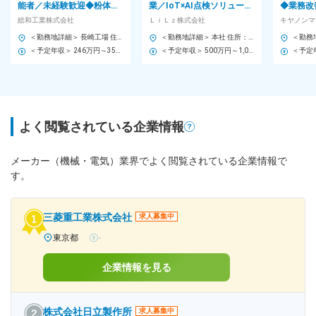
能者／未経験歓迎◆粉体塗
業／IoT×AI点検ソリューシ
◆業務改
装・自社製品製造／年休
ョンの新規開拓・代理店構
◆キヤノ
総和工業株式会社
ＬｉＬｚ株式会社
120日・最新設備完備
築
日・年収
＜勤務地詳細＞ 長崎工場 住所：長崎県佐世保市小佐々町黒石339-59 勤務地最寄駅：松浦西九州線／小浦駅 受動喫煙対策：敷地内全面禁煙 変更の範囲：会社の定める事業所
＜勤務地詳細＞ 本社 住所：沖縄県宜野湾市我如古2-3-7 2F 受動喫煙対策：敷地内全面禁煙 変更の範囲：会社の定める事業所（リモートワーク含む）
＜予定年収＞ 246万円～350万円 ＜賃金形態＞ 月給制 月給には基本給170,000円～240,000円を含む。残業手当は残業時間に応じて別途支給。 ＜賃金内訳＞ 月額（基本給）：170,000円～240,000円 ＜月給＞ 170,000円～240,000円 ＜昇給有無＞ 有 ＜残業手当＞ 有 ＜給与補足＞ 賞与実績:年2回。モデル年収例あり（入社2年目メンバー270万円、入社4年目係長350万円）。 賃金はあくまでも目安の金額であり、選考を通じて上下する可能性があります。 月給(月額)は固定手当を含めた表記です。
＜予定年収＞ 500万円～1,000万円 ＜賃金形態＞ 年俸制 年俸制での支給となります。 ＜賃金内訳＞ 年額（基本給）：5,000,000円～10,000,000円 ＜月額＞ 416,666円～833,333円（12分割） ＜昇給有無＞ 有 ＜残業手当＞ 有 ＜給与補足＞ 年俸制で最大1,000万円＋ストックオプション（SO）あり。 賃金はあくまでも目安の金額であり、選考を通じて上下する可能性があります。 月給(月額)は固定手当を含めた表記です。
よく閲覧されている企業情報
メーカー（機械・電気）業界でよく閲覧されている企業情報で
す。
三菱重工業株式会社
求人募集中
東京都
-
企業情報を見る
株式会社日立製作所
求人募集中