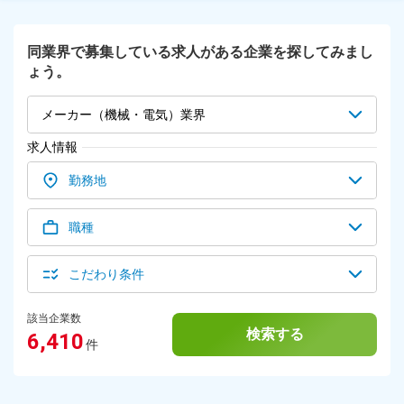
イレベルの技術を吸収できる環境です。 □ 未経験の方も安心
スタート □ ―――――――――――――――― 入社時の座学研修、
実習などを通じて、未経験の方も着実にスキルアップできる体
同業界で募集している求人がある企業を探してみまし
制を整えています。その後も階層別研修や専門研修などでキャ
ょう。
リア形成を支援。長期的な視野で成長を目指せる環境です。
メーカー（機械・電気）業界
求人情報
勤務地
職種
こだわり条件
該当企業数
検索する
6,410
件