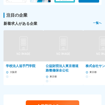
注目の企業
新着求人がある企業
一覧へ
学校法人追手門学院
公益財団法人東京都道
株式会社サ
路整備保全公社
大阪府
東京都
-
東京都
-
-