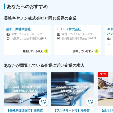
あなたへのおすすめ
長崎キヤノン株式会社と同じ業界の企業
総和工業株式会社
ＬｉＬｚ株式会社
キ
パ
家電・モバイル・ネットワーク機器・複写機・プリンタメーカー
家電・モバイル・ネットワーク機器・複写機・プリンタメーカー
埼玉県さいたま市緑区東浦和5-18-26
沖縄県宜野湾市我如古2-3-72F
募集している求人
2
募集している求人
8
あなたが閲覧している企業に近い企業の求人
NEW
【長崎県佐世保市】塗装技
【フルリモート可】海外営
【品川】