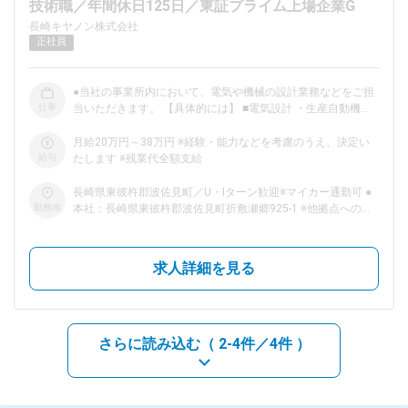
技術職／年間休日125日／東証プライム上場企業G
長崎キヤノン株式会社
dodaチャットサポート
正社員
対応時間：10:00～22:00(日曜・年末年始を除く)
自動案内は24時間365日対応
転職の「モヤモヤ」、一人で悩まず
●当社の事業所内において、電気や機械の設計業務などをご担
気軽に相談してみませんか？
仕事
当いただきます。 【具体的には】 ■電気設計 ・生産自動機／
dodaの使い方は？
治具（自動調整・検査装置／自動組立装置等）および、カメラ
今の仕事を続けるべき？
製品の電気設計 ■機械設計 ・生産自動機／治具（自動調整・
月給20万円～38万円 ※経験・能力などを考慮のうえ、決定い
検査装置／自動組立装置等）および、カメラ製品の機械設計 ■
給与
たします ※残業代全額支給
制御ソフト開発 ・生産自動機および、カメラ製品の制御ソフ
ト開発 ■金型設計・モールド加工技術 ・モールド（プラスチ
長崎県東彼杵郡波佐見町／U・Iターン歓迎※マイカー通勤可 ●
ック）部品の加工工程における量産確立と新技術の開発 金
勤務地
本社：長崎県東彼杵郡波佐見町折敷瀬郷925-1 ※他拠点への出
ヘルプ
サイトマップ
型設計から金型構造および、加工方法開発、成形技術開発まで
向、応援あり ■受動喫煙対策：屋内全面禁煙
□ 設計から開発、生産まで一貫体制 □
――――――――――――――――――― 実装基板、レンズ、モールド
求人詳細を見る
部品といったカメラの構成部品でも特に重要なキーパーツの加
工技術の開発～生産を内製しています。また、部品加工用自動
機の設計、製作にも対応。すべての工程を自社で行うことで、
生産性の向上と高品質のものづくりを両立しています。 □ 映
像領域の最新の知見を学べる □
さらに読み込む（
2-4件／4件
）
―――――――――――――――――― 当社では、製品の設計図面を基
に、量産化の観点からの改善、製造工程における治具・装置な
どに付随する事業も推進しています。装置設計に不可欠な画像
処理、自動化など、生産技術領域におけるノウハウも豊富。ハ