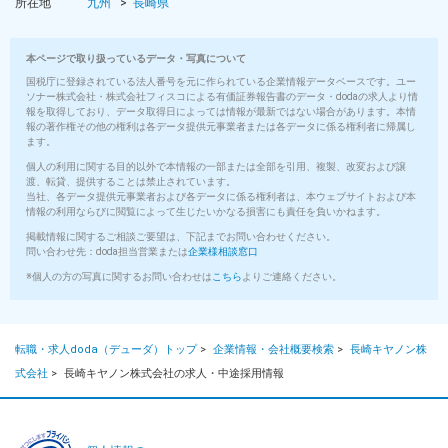
所在地
九州
長崎県
本ページで取り扱っているデータ・写真について
国税庁に登録されている法人番号を元に作られている企業情報データベースです。ユー
ソナー株式会社・株式会社フィスコによる有価証券報告書のデータ・dodaの求人より情
報を取得しており、データ取得日によっては情報が最新ではない場合があります。本情
報の著作権その他の権利は各データ提供元事業者または各データに係る権利者に帰属し
ます。
個人の利用に関する目的以外で本情報の一部または全部を引用、複製、改変および譲
渡、転貸、提供することは禁止されています。
当社、各データ提供元事業者および各データに係る権利者は、本ウェブサイトおよび本
情報の利用ならびに閲覧によって生じたいかなる損害にも責任を負いかねます。
掲載情報に関するご相談ご要望は、下記までお問い合わせください。
問い合わせ先：doda担当営業または
企業様相談窓口
※個人の方の写真に関するお問い合わせは
こちら
よりご連絡ください。
転職・求人doda（デューダ）トップ
>
企業情報・会社概要検索
>
長崎キヤノン株
式会社
>
長崎キヤノン株式会社の求人・中途採用情報