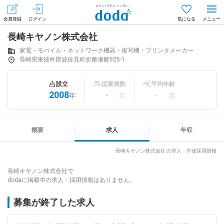
会員登録
ログイン
気になる
長崎キヤノン株式会社
メニュー
会員登録（無料）
ログイン
家電・モバイル・ネットワーク機器・複写機・プリンタメーカー
長崎県東彼杵郡波佐見町折敷瀬郷925-1
はじめてdodaをご利用される方へ
設立
従業員数
平均年齢
2008
-
-
年
名
歳
求人を探す
求人を紹介してもらう
概要
求人
年収
長崎キヤノン株式会社 の求人・中途採用情報
知りたい・聞きたい
長崎キヤノン株式会社で
dodaに掲載中の求人・採用情報はありません。
イベント
募集が終了した求人
専門サイト