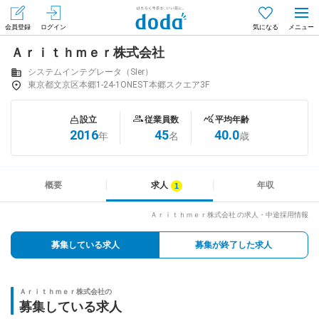
会員登録
ログイン
気になる
Ａｒｉｔｈｍｅｒ株式会社
メニュー
会員登録（無料）
ログイン
システムインテグレータ（SIer）
東京都文京区本郷1-24-1ONEST本郷スクエア3F
はじめてdodaをご利用される方へ
設立
従業員数
平均年齢
2016
45
40.0
年
名
歳
求人を探す
求人を紹介してもらう
概要
求人
年収
Ａｒｉｔｈｍｅｒ株式会社 の求人・中途採用情報
知りたい・聞きたい
募集している求人
募集が終了した求人
イベント
Ａｒｉｔｈｍｅｒ株式会社の
専門サイト
募集している求人