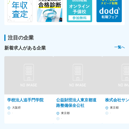
注目の企業
新着求人がある企業
一覧へ
学校法人追手門学院
公益財団法人東京都道
株式会社サ
路整備保全公社
大阪府
東京都
-
東京都
-
-