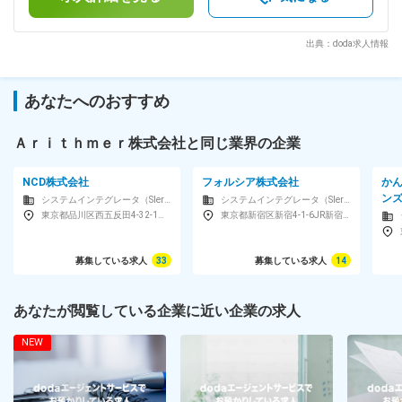
委員会の運営 ・リスクマネジメント（防火・防災、安否確
す。
認） ・社内行事企画、運営 ◇組織マネジメント（数名） ■組
織構成 人事担当者1名、総務担当者1名 ■当社について： 当社
出典：doda求人情報
は「数学で社会課題を解決する」をMissionに掲げ、顧客やパ
ートナーのデジタルトランスフォーメーション（DX）に寄り
添うAI開発会社です。数学のコア要素技術をベースに、製造
あなたへのおすすめ
AI、風力AI、建設AI、物流AI、リテールAI、バイオAIなど、さ
まざまな最先端のAIエンジンを駆使したソリューションを開発
し、これらの高度技術を自在に組み合わせることで、顧客の課
Ａｒｉｔｈｍｅｒ株式会社と同じ業界の企業
題解決に貢献しています。 変更の範囲：無
NCD株式会社
フォルシア株式会社
か
ン
システムインテグレータ（SIer）
システムインテグレータ（SIer）
東京都品川区西五反田4-32-1東京日産西五反田ビル
東京都新宿区新宿4-1-6JR新宿ミライナタワー13F
募集している求人
33
募集している求人
14
あなたが閲覧している企業に近い企業の求人
NEW