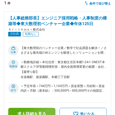
1
件
条件で並び替え
dodaチャットサポート
対応時間：10:00～22:00(日曜・年末年始を除く)
【人事総務部長】エンジニア採用戦略・人事制度の構
自動案内は24時間365日対応
転職の「モヤモヤ」、一人で悩まず
築等◆東大数理初ベンチャー企業◆年休125日
気軽に相談してみませんか？
Ａｒｉｔｈｍｅｒ株式会社
dodaの使い方は？
正社員
転勤なし
今の仕事を続けるべき？
【東大数理初のベンチャー企業／数学で社会課題を解決！／さ
仕事
まざまな最先端のAIエンジンを駆使したソリューションを開
発】 中途採用を加速させていくために入社後まずは採用業務
ヘルプ
サイトマップ
の戦略策定等からご対応いただき徐々に業務を広げていってい
＜勤務地詳細＞本社住所：東京都文京区本郷1-24-1 ONEST本
ただく予定です。 メイン業務は人事業務とマネジメントにな
勤務地
郷スクエア3F受動喫煙対策：屋内全面禁煙変更の範囲：会社
りますが、総務業務等も対応いただきます。 ■ポジション概
の定める事業所
【最寄り駅】
要： 事業拡大フェーズにある当社で、全ての社員が成長し続
水道橋駅、後楽園駅、本郷三丁目駅
ける環境を人事総務の両面から作り上げて頂ける方を募集しま
す。 採用を強化し、プロフェッショナル集団を目指していま
＜予定年収＞744万円～1,104万円＜賃金形態＞月給制＜賃金
す。 経営と一体となって組織を作り上げることができるポジ
給与
内訳＞月額（基本給）：500,000円～800,000円その他固定手
ションです。 IPOや将来的なグローバル展開に、夢を持って取
当/月：120,000円＜月給＞620,000円～920,000円＜昇給有無
り組んでいただける方が適任のポジションです。 ■業務内容：
＞有＜残業手当＞無＜給与補足＞※当社規定により決定しま
◇人事業務 ・中途採用戦略の策定 ・人材育成計画の策定 ・人
す。■その他固定手当：管理職手当■賞与：無■給与改定：年2
事制度構築、運用 ・労務管理 ◇総務業務 ・ファシリティマネ
回 賃金はあくまでも目安の金額であり、選考を通じて上下す
ジメント ・リスクコンプライアンス委員会運営 ・ISMS/PMS
求人詳細を見る
る可能性があります。月給(月額)は固定手当を含めた表記で
気になる