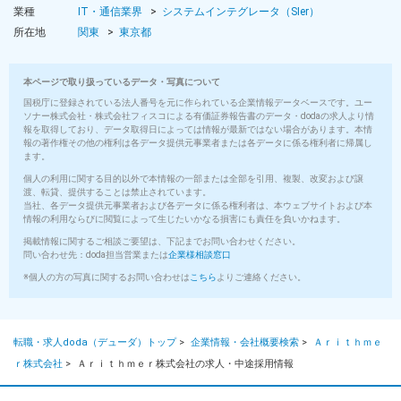
業種
IT・通信業界
システムインテグレータ（SIer）
所在地
関東
東京都
本ページで取り扱っているデータ・写真について
国税庁に登録されている法人番号を元に作られている企業情報データベースです。ユー
ソナー株式会社・株式会社フィスコによる有価証券報告書のデータ・dodaの求人より情
報を取得しており、データ取得日によっては情報が最新ではない場合があります。本情
報の著作権その他の権利は各データ提供元事業者または各データに係る権利者に帰属し
ます。
個人の利用に関する目的以外で本情報の一部または全部を引用、複製、改変および譲
渡、転貸、提供することは禁止されています。
当社、各データ提供元事業者および各データに係る権利者は、本ウェブサイトおよび本
情報の利用ならびに閲覧によって生じたいかなる損害にも責任を負いかねます。
掲載情報に関するご相談ご要望は、下記までお問い合わせください。
問い合わせ先：doda担当営業または
企業様相談窓口
※個人の方の写真に関するお問い合わせは
こちら
よりご連絡ください。
転職・求人doda（デューダ）トップ
>
企業情報・会社概要検索
>
Ａｒｉｔｈｍｅ
ｒ株式会社
>
Ａｒｉｔｈｍｅｒ株式会社の求人・中途採用情報