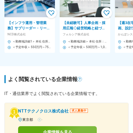
【インフラ運用・管理業
【未経験可】人事企画・採
【週3在
務】サブリーダー・リーダ
用広報◇経営戦略と紐づけ
画、設計
ー◆直受け80％/手当充実/
た組織づくり／自社SaaS型
制度等の企
NCD株式会社
フォルシア株式会社
定着率95％
サービス展開／残業20h
ライド勤
＜勤務地詳細1＞ 本社 住所：東京都品川区西五反田4-32-1 東京日産西五反田ビル 勤務地最寄駅：東急目黒線／不動前駅 受動喫煙対策：屋内喫煙可能場所あり ＜勤務地詳細2＞ 顧客先 住所：都内を想定 受動喫煙対策：屋内全面禁煙 ＜勤務地詳細3＞ お台場オフィス 住所：東京都江東区青海 二丁目4番32号 タイム24ビル 16階西棟 受動喫煙対策：屋内全面禁煙 変更の範囲：会社の定める事業所（リモートワーク含む）
＜勤務地詳細＞ 本社 住所：東京都新宿区新宿4-1-6 JR新宿ミライナタワー13F 勤務地最寄駅：JR線／新宿駅 受動喫煙対策：屋内喫煙可能場所あり 変更の範囲：無
＜予定年収＞ 550万円～750万円 ＜賃金形態＞ 月給制 ＜賃金内訳＞ 月額（基本給）：340,000円～500,000円 ＜月給＞ 340,000円～500,000円 ＜昇給有無＞ 有 ＜残業手当＞ 有 ＜給与補足＞ ※経験・スキルを考慮の上、当社規定にて決定 ■年間賞与：年2回（7月、12月） ■昇給：年1回（4月）※評価による 賃金はあくまでも目安の金額であり、選考を通じて上下する可能性があります。 月給(月額)は固定手当を含めた表記です。
＜予定年収＞ 500万円～1,000万円 ＜賃金形態＞ 年俸制 ＜賃金内訳＞ 年額（基本給）：5,000,000円～10,000,000円 固定残業手当/月：79,140円～158,250円（固定残業時間30時間0分/月） 超過した時間外労働の残業手当は追加支給 ＜月額＞ 495,806円～991,583円（12分割）（一律手当を含む） ＜昇給有無＞ 有 ＜残業手当＞ 有 ＜給与補足＞ 賞与を含めた想定年収は500万円～1,000万円を想定しております。 賃金はあくまでも目安の金額であり、選考を通じて上下する可能性があります。 月給(月額)は固定手当を含めた表記です。
よく閲覧されている企業情報
IT・通信業界でよく閲覧されている企業情報です。
NTTテクノクロス株式会社
求人募集中
東京都
-
企業情報を見る