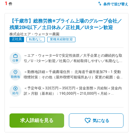
1
件
条件で並び替え
dodaチャットサポート
対応時間：10:00～22:00(日曜・年末年始を除く)
【千歳市】総務労務※プライム上場のグループ会社／
自動案内は24時間365日対応
転職の「モヤモヤ」、一人で悩まず
残業20H以下／土日休み／正社員／UIターン歓迎
気軽に相談してみませんか？
株式会社エア・ウォーター農園
dodaの使い方は？
正社員
転勤なし
業種未経験歓迎
今の仕事を続けるべき？
～エア・ウォーターGで安定性抜群／大手企業との継続的な取
仕事
引／U・Iターン歓迎／社風◎／有給取得しやすい／転勤なし～
■業務概要： "日持ちする"ことで人気を得て、販売先が増加し
ヘルプ
サイトマップ
ているトマトを栽培・販売する当社にて、総務職をご担当いた
＜勤務地詳細＞千歳農場住所： 北海道千歳市釜加79－1 受動
だきます。 ・主な業務は、勤怠管理・給与計算・社会保険・
勤務地
喫煙対策：その他（屋外喫煙可能場所あり）変更の範囲：会社
雇用保険の手続きなど決まった流れに沿って進めるルーティン
の定める事業所
業務が中心 です。そのため 未経験の方でも、一度覚えてしま
＜予定年収＞320万円～350万円＜賃金形態＞月給制＜賃金内
えばスムーズに進められる内容となっています。 ■業務詳細：
給与
訳＞月額（基本給）：190,000円～210,000円＜月給＞
◇来客対応、電話応対、郵便物の管理 ◇従業員（正社員・パー
190,000円～210,000円＜昇給有無＞有＜残業手当＞有＜給与
ト・アルバイト）の勤怠チェック・給与計算 ◇入退社手続き
補足＞■昇給：あり■賞与：年2回（前年度実績4.0ヶ月分）賃
（社会保険加入手続きの書類作成・申請など） ◇契約書・申請
金はあくまでも目安の金額であり、選考を通じて上下する可能
書の配布・回収 ※単なるオフィスワークにとどまらず、 農場
性があります。月給(月額)は固定手当を含めた表記です。
求人詳細を見る
で働くスタッフが安全かつ快適に働けるよう、日々の繰り返し
気になる
業務を丁寧に行うことが大切なお仕事です。 ■働き方につい
て： ・閑散期は残業も少なく（5時間～10時間程度）、有給も