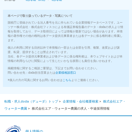
本ページで取り扱っているデータ・写真について
国税庁に登録されている法人番号を元に作られている企業情報データベースです。ユー
ソナー株式会社・株式会社フィスコによる有価証券報告書のデータ・dodaの求人より情
報を取得しており、データ取得日によっては情報が最新ではない場合があります。本情
報の著作権その他の権利は各データ提供元事業者または各データに係る権利者に帰属し
ます。
個人の利用に関する目的以外で本情報の一部または全部を引用、複製、改変および譲
渡、転貸、提供することは禁止されています。
当社、各データ提供元事業者および各データに係る権利者は、本ウェブサイトおよび本
情報の利用ならびに閲覧によって生じたいかなる損害にも責任を負いかねます。
掲載情報に関するご相談ご要望は、下記までお問い合わせください。
問い合わせ先：doda担当営業または
企業様相談窓口
※個人の方の写真に関するお問い合わせは
こちら
よりご連絡ください。
転職・求人doda（デューダ）トップ
>
企業情報・会社概要検索
>
株式会社エア・
ウォーター農園
>
株式会社エア・ウォーター農園の求人・中途採用情報
個人情報の