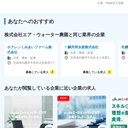
用いた連休も取得いただきやすいです。 ■当社の強み： ・他
出典：doda求人情報
の品種に比べ、「日持ちがいい」トマトの品種の栽培をしてい
ます。グループ会社の技術も用いて、温度・湿度・光をコンピ
ューターで制御された高性能のビニールハウスにて安定的な生
あなたへのおすすめ
産を実現。 ■当社の魅力： ◎エア・ウォーターGの一員とし
て、複合環境制御システムによる野菜が育ちやすい環境、野菜
の生育を促進する炭酸ガスの自社供給、自社開発の選果機によ
株式会社エア・ウォーター農園と同じ業界の企業
る野菜の効率的なパッキング、を実現しており、効率的かつ安
定的な供給を可能にしています。また、取引先に対し、正しい
ホクレンくみあいファーム株
一鱗共同水産株式会社
札
予想をもとに的確に迅速に伝えることで信頼関係を構築し、大
式会社
水産・農林・鉱業
手企業からの委託栽培や、大手スーパー・コンビニエンススト
北海道札幌市中央区北八条西20-1-20
水産・農林・鉱業
アとの継続した取引を実現しています。 変更の範囲：会社の
北海道札幌市中央区北四条西1-1
定める業務
募集している求人
4
募集している求人
3
あなたが閲覧している企業に近い企業の求人
NEW