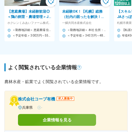
【恵庭農場】未経験歓迎◎
未経験OK！【札幌】総務
【スキル
＜鶏の飼育・農場管理＞JA
（社内の困ったを解決！）
JAさっ
全農＆ホクレンGの安定基
年収343万～・水日祝休み◆
の窓口業
ホクレンくみあいファーム株式会社
一鱗共同水産株式会社
札幌市農業
盤／チーム制で負担少
道内最大級の水産商社
2回＋決
＜勤務地詳細＞ 恵庭農場 住所：北海道恵庭市北島27-1 受動喫煙対策：屋内全面禁煙 変更の範囲：会社の定める事業所
＜勤務地詳細＞ 本社 住所：北海道札幌市中央区北八条西20-1-20 受動喫煙対策：屋内全面禁煙
＜予定年収＞ 300万円～550万円 ＜賃金形態＞ 月給制 ＜賃金内訳＞ 月額（基本給）：205,000円～380,000円 ＜月給＞ 205,000円～380,000円 ＜昇給有無＞ 有 ＜残業手当＞ 有 ＜給与補足＞ ※予定年収はあくまでも目安の金額であり、年齢やスキルに応じて上下する可能性があります。 ■昇給：年1回（4月） ■賞与：年2回（6月/12月）※前年度支給実績 各1.3か月分 賃金はあくまでも目安の金額であり、選考を通じて上下する可能性があります。 月給(月額)は固定手当を含めた表記です。
＜予定年収＞ 343万円～481万円 ＜賃金形態＞ 月給制 ＜賃金内訳＞ 月額（基本給）：218,000円～305,000円 固定残業手当/月：32,000円～45,000円（固定残業時間20時間0分/月） 超過した時間外労働の残業手当は追加支給 ＜月給＞ 250,000円～350,000円（一律手当を含む） ＜昇給有無＞ 有 ＜残業手当＞ 有 ＜給与補足＞ ■賞与：年2回（6月、12月）※前年度実績：2ヶ月分 ■決算賞与：1回（1月／業績連動） ■昇給：年1回（2月） 賃金はあくまでも目安の金額であり、選考を通じて上下する可能性があります。 月給(月額)は固定手当を含めた表記です。
よく閲覧されている企業情報
農林水産・鉱業でよく閲覧されている企業情報です。
株式会社コープ有機
求人募集中
兵庫県
-
企業情報を見る