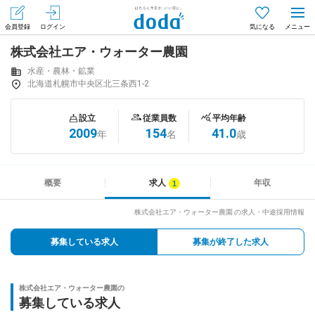
会員登録
ログイン
気になる
株式会社エア・ウォーター農園
メニュー
会員登録（無料）
ログイン
水産・農林・鉱業
北海道札幌市中央区北三条西1-2
はじめてdodaをご利用される方へ
設立
従業員数
平均年齢
2009
154
41.0
年
名
歳
求人を探す
求人を紹介してもらう
概要
求人
年収
株式会社エア・ウォーター農園 の求人・中途採用情報
知りたい・聞きたい
募集している求人
募集が終了した求人
イベント
株式会社エア・ウォーター農園の
専門サイト
募集している求人