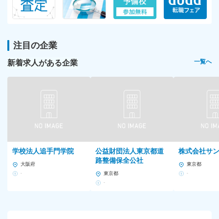
注目の企業
新着求人がある企業
一覧へ
学校法人追手門学院
公益財団法人東京都道
株式会社サ
路整備保全公社
大阪府
東京都
-
東京都
-
-