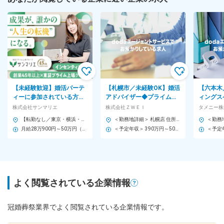
【未経験歓迎】婚活パーテ
【札幌市／未経験OK】婚活
【六本木
ィーに参加されている方
アドバイザー◆プライム上
ィングス
へ、当社サービスの入会を
場企業G◆年休124日◆座り
社婚活サ
株式会社サンマリエ
株式会社ＺＷＥＩ
タメニー株
ご提案
ながらの接客◎
日／グロ
【転勤なし／東京・横浜・大宮・千葉・大阪・京都・福岡募集】 ■東京オペラシティサロン（本社） 東京都新宿区西新宿3丁目20-2 東京オペラシティ40F └京王新線「初台駅」から徒歩1分 ■横浜みなとみらいサロン 神奈川県横浜市中区桜木町1丁目101-1 クロスゲート7F └JR「桜木町駅」から徒歩1分 ■大宮サロン 埼玉県さいたま市大宮区宮町1丁目15 大宮松屋ビル5階 └JR「大宮駅」東口から徒歩2分 ■千葉サロン 千葉県千葉市中央区新町3-13 日本生命千葉駅前ビル4階 └JR「千葉駅」から徒歩5分 └京成線「京成千葉駅」から徒歩4分 ■大阪心斎橋サロン 大阪府大阪市中央区心斎橋筋1丁目9-17 エトワール心斎橋7F └大阪市営地下鉄御堂筋線・長堀鶴見緑地線「心斎橋駅」から徒歩1分 ■京都サロン 京都府京都市下京区東塩小路町735-1 京阪京都ビル2階 └JR「京都駅」から徒歩3分 ■天神サロン 福岡県福岡市中央区今泉1-20-2 天神MENTビル5F └西鉄天神大牟田線「福岡駅」南口から徒歩約5分 └市営地下鉄「天神南駅」1番出口から徒歩約5分 ※受動喫煙対策あり
＜勤務地詳細＞ 札幌店 住所：北海道札幌市中央区北二条西3丁目1-16太陽生命ひまわり札幌ビル7 階 受動喫煙対策：屋内喫煙可能場所あり 変更の範囲：会社の定める事業所
月給28万900円～50万円（固定残業代含む）＋インセンティブ ※固定残業代は、時間外労働の有無に関わらず23時間分を、一律月4万2400円支給 上記を超える時間外労働分は追加で支給 ※給与は、経験や能力を考慮し、決定いたします ＜インセンティブについて＞ お客様の入会実績に応じ、成果はインセンティブとして毎月支給されます。 実際に、社員の90％以上が毎月インセンティブを獲得しており、月5～10万円ほど支給されているメンバーもいます。
＜予定年収＞ 390万円～500万円 ＜賃金形態＞ 月給制 ＜賃金内訳＞ 月額（基本給）：243,700円～300,000円 固定残業手当/月：56,300円～85,000円（固定残業時間30時間0分/月） 超過した時間外労働の残業手当は追加支給 ＜月給＞ 300,000円～385,000円（一律手当を含む） ＜昇給有無＞ 有 ＜残業手当＞ 有 ＜給与補足＞ ※経験やスキルを考慮して決定します。 ■昇給：年1回（2月） ■賞与：年2回（2月・8月）（業績により支給） 賃金はあくまでも目安の金額であり、選考を通じて上下する可能性があります。 月給(月額)は固定手当を含めた表記です。
よく閲覧されている企業情報
冠婚葬祭業界でよく閲覧されている企業情報です。