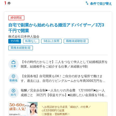
1
件
条件で並び替え
dodaチャットサポート
対応時間：10:00～22:00(日曜・年末年始を除く)
締切間近
自動案内は24時間365日対応
転職の「モヤモヤ」、一人で悩まず
自宅で副業から始められる婚活アドバイザー／3万3
気軽に相談してみませんか？
千円で開業
dodaの使い方は？
株式会社日本仲人協会
今の仕事を続けるべき？
その他
転勤なし
5名以上採用
職種未経験歓迎
業種未経験歓迎
ヘルプ
サイトマップ
【今の時代だからこそ】二人をつなぐ仲人として結婚相談所を
仕事
開業。結婚相手をご紹介する仕事／未経験が9割
【全国各地】自宅開業もOK！ご自分の好きな場所で働けま
勤務地
す。過去には、自宅のリビングルームから年商3000万円を売
り上げた方も！
報酬／完全歩合制■一人当たりの月会費 1万1000円■お一人
給与
成婚ごと 30万円【収益モデル】■結婚したい会員様を10名抱
えている場合会費月11万円＋成婚30万円（1名分）＝月収41
万円＜先輩方の収益実績もご紹介！＞◆兵庫県 40代・女性・
＼お世話好きな方必見「縁結び」の仕事／
2017年2月開業・自己資金：0円・年間所得額：1056万円◆東
◇3万3000円で起業
京都 40代・女性・2017年4月開業・自己資金：3万円・年間
◇加盟金・登録料無料！