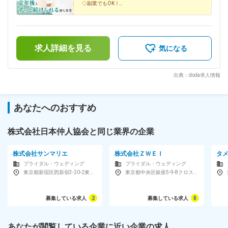
◇副業でもOK！
所得額：984万円◆福島県 50代・男性・2014年6月開業・自
◇未経験が9割
己資金：5.0万円・年間所得額768万円【契約時に必要な費
◇研修制度充実！
用】■加盟金：0円■仲人登録料：0円■パスワード作成料：3万
◇自由度の高い働き方
3000円（加盟時のみ）
◇年商3000万円も可能！
◇場所・時間の制限なし
求人詳細を見る
気になる
出典：doda求人情報
あなたへのおすすめ
株式会社日本仲人協会と同じ業界の企業
株式会社サンマリエ
株式会社ＺＷＥＩ
タ
ブライダル・ウェディング
ブライダル・ウェディング
東京都新宿区西新宿3-20-2東京オペラシティタワー 40F
東京都中央区銀座5-9-8クロス銀座4F
募集している求人
2
募集している求人
8
あなたが閲覧している企業に近い企業の求人