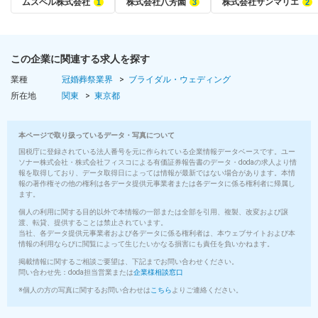
ムスベル株式会社
株式会社八芳園
株式会社サンマリエ
この企業に関連する求人を探す
業種
冠婚葬祭業界
ブライダル・ウェディング
所在地
関東
東京都
本ページで取り扱っているデータ・写真について
国税庁に登録されている法人番号を元に作られている企業情報データベースです。ユー
ソナー株式会社・株式会社フィスコによる有価証券報告書のデータ・dodaの求人より情
報を取得しており、データ取得日によっては情報が最新ではない場合があります。本情
報の著作権その他の権利は各データ提供元事業者または各データに係る権利者に帰属し
ます。
個人の利用に関する目的以外で本情報の一部または全部を引用、複製、改変および譲
渡、転貸、提供することは禁止されています。
当社、各データ提供元事業者および各データに係る権利者は、本ウェブサイトおよび本
情報の利用ならびに閲覧によって生じたいかなる損害にも責任を負いかねます。
掲載情報に関するご相談ご要望は、下記までお問い合わせください。
問い合わせ先：doda担当営業または
企業様相談窓口
※個人の方の写真に関するお問い合わせは
こちら
よりご連絡ください。