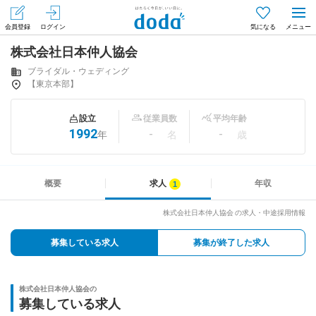
会員登録
ログイン
気になる
株式会社日本仲人協会
メニュー
会員登録（無料）
ログイン
ブライダル・ウェディング
【東京本部】
はじめてdodaをご利用される方へ
設立
従業員数
平均年齢
1992
-
-
年
名
歳
求人を探す
求人を紹介してもらう
概要
求人
年収
株式会社日本仲人協会 の求人・中途採用情報
知りたい・聞きたい
募集している求人
募集が終了した求人
イベント
株式会社日本仲人協会の
専門サイト
募集している求人