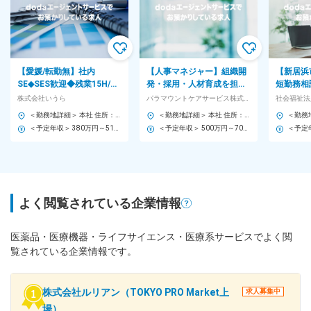
【愛媛/転勤無】社内
【人事マネジャー】組織開
【新居浜
SE◆SES歓迎◆残業15H/年
発・採用・人材育成を担う
短勤務相
休120日/福祉機器を通じて
中核ポジション ※福祉用具
OK◆転
株式会社いうら
パラマウントケアサービス株式会社
社会福祉法
少子高齢社会に貢献
レンタル卸国内NO.1
日・土日
＜勤務地詳細＞ 本社 住所：愛媛県東温市南野田410-6 勤務地最寄駅：伊予鉄横河原線／牛渕団地前駅 受動喫煙対策：敷地内全面禁煙 変更の範囲：無
＜勤務地詳細＞ 本社 住所：東京都墨田区太平2-9-4 三洋ビル 勤務地最寄駅：JR総武線／錦糸町駅 受動喫煙対策：屋内全面禁煙 変更の範囲：会社の定める事業所
＜予定年収＞ 380万円～510万円 ＜賃金形態＞ 月給制 ＜賃金内訳＞ 月額（基本給）：220,000円～300,000円 ＜月給＞ 220,000円～300,000円 ＜昇給有無＞ 有 ＜残業手当＞ 有 ＜給与補足＞ ・予定年収は諸手当含む ・予定年収は年齢・経験・能力等を考慮の上決定 ・賞与あり（前年度実績：年2回、合計5.00ヶ月分） ・昇給あり：1月あたり5.00%（前年度実績） ・皆勤手当（7,000円） 賃金はあくまでも目安の金額であり、選考を通じて上下する可能性があります。 月給(月額)は固定手当を含めた表記です。
＜予定年収＞ 500万円～700万円 ＜賃金形態＞ 日給月給制 ＜賃金内訳＞ 月額（基本給）：260,000円～350,000円/月20日間勤務想定 その他固定手当/月：15,000円 ＜想定月額＞ 275,000円～365,000円 ＜昇給有無＞ 有 ＜残業手当＞ 有 ＜給与補足＞ ※上記年収は残業時間30h/月を含む想定金額です。 ■その他定額手当：地域手当 ■賞与：年2回 ■昇給：年1回 賃金はあくまでも目安の金額であり、選考を通じて上下する可能性があります。 月給(月額)は固定手当を含めた表記です。
よく閲覧されている企業情報
医薬品・医療機器・ライフサイエンス・医療系サービスでよく閲
覧されている企業情報です。
株式会社ルリアン（TOKYO PRO Market上
求人募集中
場）