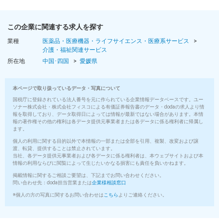
この企業に関連する求人を探す
業種
医薬品・医療機器・ライフサイエンス・医療系サービス
介護・福祉関連サービス
所在地
中国･四国
愛媛県
本ページで取り扱っているデータ・写真について
国税庁に登録されている法人番号を元に作られている企業情報データベースです。ユー
ソナー株式会社・株式会社フィスコによる有価証券報告書のデータ・dodaの求人より情
報を取得しており、データ取得日によっては情報が最新ではない場合があります。本情
報の著作権その他の権利は各データ提供元事業者または各データに係る権利者に帰属し
ます。
個人の利用に関する目的以外で本情報の一部または全部を引用、複製、改変および譲
渡、転貸、提供することは禁止されています。
当社、各データ提供元事業者および各データに係る権利者は、本ウェブサイトおよび本
情報の利用ならびに閲覧によって生じたいかなる損害にも責任を負いかねます。
掲載情報に関するご相談ご要望は、下記までお問い合わせください。
問い合わせ先：doda担当営業または
企業様相談窓口
※個人の方の写真に関するお問い合わせは
こちら
よりご連絡ください。