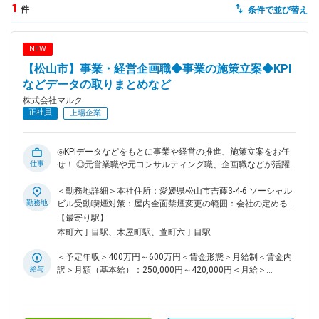
1
件
条件で並び替え
dodaチャットサポート
対応時間：10:00～22:00(日曜・年末年始を除く)
NEW
自動案内は24時間365日対応
転職の「モヤモヤ」、一人で悩まず
【松山市】事業・経営企画職◆事業の施策立案◆KPI
気軽に相談してみませんか？
などデータの取りまとめなど
dodaの使い方は？
株式会社マルク
今の仕事を続けるべき？
正社員
上場企業
◎KPIデータなどをもとに事業や経営の推進、施策立案をお任
仕事
せ！ ◎元営業職や元コンサルティング職、企画職などが活躍
ヘルプ
サイトマップ
中！ ◎既存のサービスを伸長させるための業務なので、裁量
権も高く自分で創意工夫ができるポジション！ ■この求人・ポ
＜勤務地詳細＞本社住所：愛媛県松山市吉藤3-4-6 ソーシャル
ジションについて ・「最初はだれでもできない」を前提に
勤務地
ビル受動喫煙対策：屋内全面禁煙変更の範囲：会社の定める事
「できるところから始める」ことを意識することが重要です。
業所
【最寄り駅】
・この求人は職務内容が幅広く、事業企画・PMO（プロジェ
本町六丁目駅、木屋町駅、萱町六丁目駅
クト管理業務）・市場調査など一貫して行います。 ・できな
いと苦労することも多いですが「データ取りまとめ」など簡易
＜予定年収＞400万円～600万円＜賃金形態＞月給制＜賃金内
的なところから始めていきますので、ぜひ挑戦してみてくださ
給与
訳＞月額（基本給）：250,000円～420,000円＜月給＞
い。 ■職務概要： ・お任せするテーマは以下の2つ 【メイン】
250,000円～420,000円＜昇給有無＞有＜残業手当＞有＜給与
既存サービスの成長企画：7割 【サブ】新規事業の企画検討：
補足＞※予定年収は諸手当含む※予定年収は年齢・経験・能力
3割 ■詳細な業務 〇具体的にはこんな業務 1）既存サービスの
等を考慮の上決定※賞与：年2回(3月9月) 計1.2～2.0ヶ月分
成長企画・改善推進（生成AI／DX活用含む） 2）事業計画書