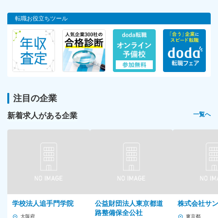
転職お役立ちツール
注目の企業
新着求人がある企業
一覧へ
学校法人追手門学院
公益財団法人東京都道
株式会社サ
路整備保全公社
大阪府
東京都