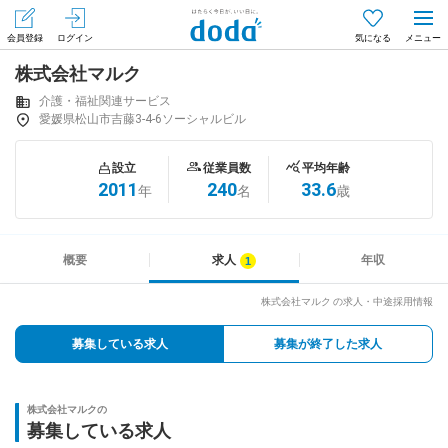
会員登録
ログイン
気になる
株式会社マルク
メニュー
会員登録（無料）
ログイン
介護・福祉関連サービス
愛媛県松山市吉藤3-4-6ソーシャルビル
はじめてdodaをご利用される方へ
設立
従業員数
平均年齢
2011
240
33.6
年
名
歳
求人を探す
求人を紹介してもらう
概要
求人
年収
株式会社マルク の求人・中途採用情報
知りたい・聞きたい
募集している求人
募集が終了した求人
イベント
株式会社マルクの
専門サイト
募集している求人