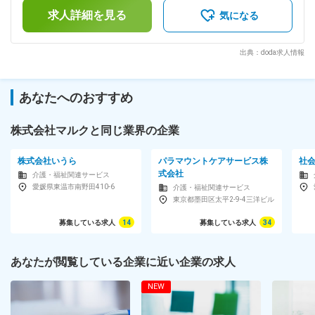
（前年度実績）※昇給：年1回(9月)1,500～5,000円 賃金はあ
の作成・計数管理 3）新規事業の企画検討 4）数字の管理・レ
求人詳細を見る
くまでも目安の金額であり、選考を通じて上下する可能性があ
気になる
ポート作成（まずは“取りまとめ”から） 5）プロジェクト推進
ります。月給(月額)は固定手当を含めた表記です。
（PMO要素） 6）マーケティング／広報（“できるところか
ら”関わる） 〇例えば…（既存サービス） ・既存サービスのア
出典：doda求人情報
ンケート結果や競合調査をもとに、市場動向と課題を分析す
る。 ・分析結果から事業施策（生成AI活用・業務改革・効率
化など）を企画し、実行に移す。 ・施策ごとにKPIを設定し、
あなたへのおすすめ
進捗を検証しながら改善を繰り返す。 〇例えば…（新規事業）
・新規事業の市場性・収益性を調査し、事業の方向性を検討す
る。 ・収益モデル・KPI・業務工程を整理した事業案をまと
株式会社マルクと同じ業界の企業
め、経営陣と議論する。 ・承認された事業案を実行に移し、
KPIを追いながらPDCAを回す。 変更の範囲：会社の定める業
株式会社いうら
パラマウントケアサービス株
社
務
式会社
介護・福祉関連サービス
愛媛県東温市南野田410-6
介護・福祉関連サービス
東京都墨田区太平2-9-4三洋ビル
募集している求人
14
募集している求人
34
あなたが閲覧している企業に近い企業の求人
NEW